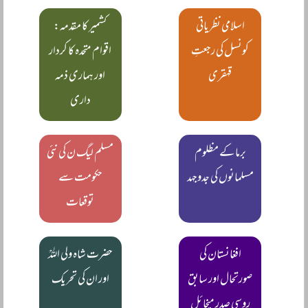
اسلامی نظریاتی
کشمیر کا مقدمہ:
کونسل کی رجعتِ
اقوام متحدہ کا کردار
قہقری
اور ہماری ذمہ
داری
برما کے مظلوم
مسلم لیگ ن کی نئی
مسلمانوں کی جدوجہد
حکومت سے
توقعات
افغانستان کی
حضرت شاہ ولی اللہؒ
صورتحال اور سابق
اور ان کی تحریک
روسی صدر میخائل