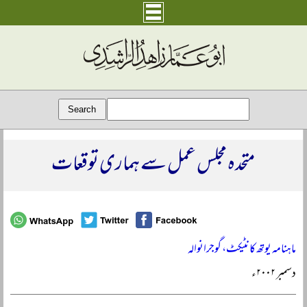
متحدہ مجلس عمل سے ہماری توقعات
ماہنامہ یوتھ کانٹیکٹ، گوجرانوالہ
دسمبر ۲۰۰۲ء