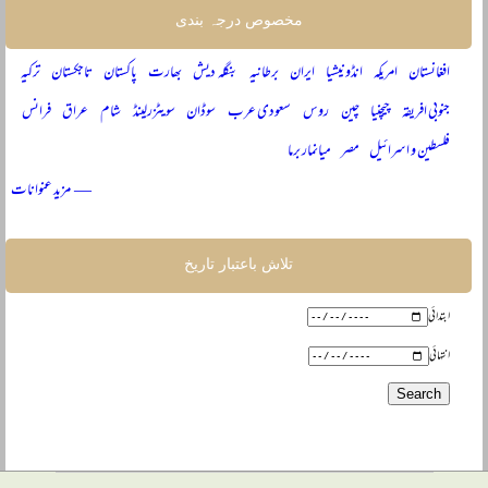
مخصوص درجہ بندی
افغانستان
امریکہ
انڈونیشیا
ایران
برطانیہ
بنگلہ دیش
بھارت
پاکستان
تاجکستان
ترکیہ
جنوبی افریقہ
چیچنیا
چین
روس
سعودی عرب
سوڈان
سویٹزرلینڈ
شام
عراق
فرانس
فلسطین و اسرائیل
مصر
میانمار برما
— مزید عنوانات
تلاش باعتبار تاریخ
ابتدائی
انتہائی