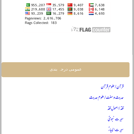
عمومی درجہ بندی
قرآن / علومِ قرآن
حدیث و سنت / علومِ حدیث
فقہ / اصولِ فقہ
سیرتِ نبویؐ
سیرتِ انبیاءؑ