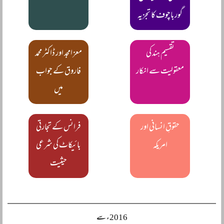
گورباچوف کا تجزیہ
تقسیم ہند کی
معز امجد اور ڈاکٹر محمد
معقولیت سے انکار
فاروق کے جواب
میں
حقوقِ انسانی اور
فرانس کے تجارتی
امریکہ
بائیکاٹ کی شرعی
حیثیت
2016ء سے