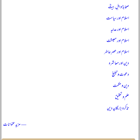
صحابہؓ و اہلِ بیتؓ
اسلام اور سیاست
اسلام اور عدلیہ
اسلام اور معیشت
اسلام اور عصرِ حاضر
دین اور معاشرہ
دعوت و تبلیغ
دین و حکمت
علم و تحقیق
تذکرہ بزرگانِ دین
— مزید عنوانات