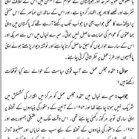
بالخصوص صوبہ سرحد اور بلوچستان کے عوام نے الیکشن میں اس کے خلاف اپنی
نفرت اور غصے کا بھرپور اظہار کر دیا ہے، اور اس کے ساتھ ان عناصر کے اس منفی
پراپیگنڈے کا عملی جواب بھی دیا جو اَب تک یہ کہتے آرہے تھے کہ پاکستان میں دینی
جماعتوں کو عوام کی حمایت حاصل نہیں ہوتی۔ میرے خیال میں اس سے امریکہ اور
اس کے سارے حواریوں کو سبق حاصل کرنا چاہئے اور نوشتہ دیوار پڑھتے ہوئے اپنی
پالیسیوں اور طرزعمل پر نظرثانی کرنی چاہئے۔
سوال:
متحدہ مجلس عمل سے آپ قومی سیاست کے حوالے سے کیا توقعات
رکھتے ہیں؟
جواب:
میرے خیال میں متحدہ مجلس عمل کو مرکز میں اقتدار کی کشمکش میں
شریک نہیں ہونا چاہئے تھا اور ۱۹۷۳ء کے آئین کے دستور کی بنیادوں کے تحفظ پر
اپنی ساری توجہ مرکوز رکھنی چاہئے تھی۔ اس وقت ملک میں حقیقی جمہوریت اور
۱۹۷۳ء کے دستور کی بنیادوں کے تحفظ کے لیے سب سے نمایاں اور مضبوط آواز