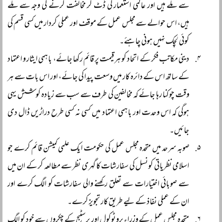
سے ملے ہیں اور عالمی استعمار کی ڈٹ کر مخالفت کرنے کی وجہ سے ملے
ہیں، اس حوالے سے مجلس عمل کے موقف اور عملی کردار میں کسی قسم کی
کوئی لچک نہیں ہونی چاہئے۔
دینی مکاتب فکر کے اتحاد کو ہر قیمت پر قائم رکھا جائے، باہمی ایثار و اعتماد
کے ساتھ اس کے دائرہ کار میں وسعت پیدا کی جائے، اور اس بات سے ہر
وقت چوکنا رہا جائے کہ مخالفین کی طرف سے سب سے زیادہ کوشش یہی
ہوگی کہ اس وحدت اور باہمی اعتماد میں کسی نہ کسی طرح دراڑیں ڈال دی
جائیں۔
صوبہ سرحد میں متحدہ مجلس عمل کی حکومت ایک علمی کمیشن قائم کرے جو
اسلامی نظریاتی کونسل کی سفارشات کا گہری نظر سے مطالعہ کر کے ان میں
سے صوبائی اختیارات سے تعلق رکھنے والی سفارشات کو الگ کرے اور
ان کے عملی نفاذ کے لیے طریق کار تجویز کرے۔
متحدہ مجلس عمل کے وزراء پروٹوکول اور پرسٹیج کے چکروں سے خود کو الگ