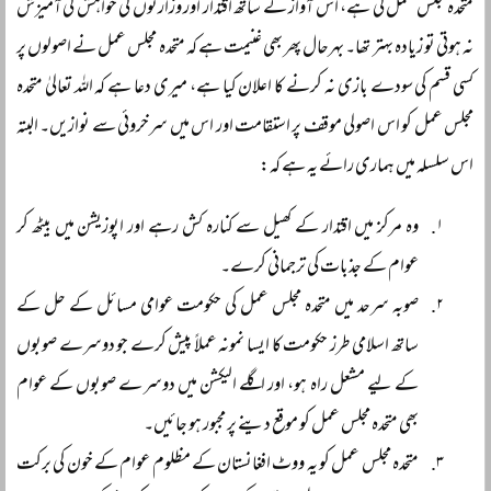
متحدہ مجلس عمل کی ہے، اس آواز کے ساتھ اقتدار اور وزارتوں کی خواہش کی آمیزش
نہ ہوتی تو زیادہ بہتر تھا۔ بہرحال پھر بھی غنیمت ہے کہ متحدہ مجلس عمل نے اصولوں پر
کسی قسم کی سودے بازی نہ کرنے کا اعلان کیا ہے، میری دعا ہے کہ اللہ تعالیٰ متحدہ
مجلس عمل کو اس اصولی موقف پر استقامت اور اس میں سرخروئی سے نوازیں۔ البتہ
اس سلسلہ میں ہماری رائے یہ ہے کہ:
وہ مرکز میں اقتدار کے کھیل سے کنارہ کش رہے اور اپوزیشن میں بیٹھ کر
عوام کے جذبات کی ترجمانی کرے۔
صوبہ سرحد میں متحدہ مجلس عمل کی حکومت عوامی مسائل کے حل کے
ساتھ اسلامی طرز حکومت کا ایسا نمونہ عملاً پیش کرے جو دوسرے صوبوں
کے لیے مشعل راہ ہو، اور اگلے الیکشن میں دوسرے صوبوں کے عوام
بھی متحدہ مجلس عمل کو موقع دینے پر مجبور ہو جائیں۔
متحدہ مجلس عمل کو یہ ووٹ افغانستان کے مظلوم عوام کے خون کی برکت