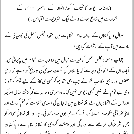
(ماہنامہ ’یوتھ کانٹیکٹ‘ گوجرانوالہ کے دسمبر ۲۰۰۲ء کے
شمارے میں شائع ہونے والے ایک انٹرویو سے اقتباس۔)
سوال:
پاکستان کے حالیہ عام انتخابات میں متحدہ مجلس عمل کی کامیابی کے
بارے میں آپ کے تاثرات کیا ہیں؟
جواب:
متحدہ مجلس عمل کو میرے خیال میں دو وجہ سے عوام میں پذیرائی ملی۔
ایک ان کے اتحاد کی وجہ سے کہ پاکستان کی نصف صدی کی تاریخ گواہ ہے کہ دینی
حلقوں اور مذہبی مکاتب فکر نے جب بھی متحد ہو کر کسی ملی کاز کے لیے قوم کو آواز
دی ہے قوم نے انہیں کبھی مایوس نہیں کیا۔ دوسری وجہ یہ ہے کہ گزشتہ سال امریکہ
اور اس کے اتحادیوں نے افغانستان میں طالبان کی اسلامی حکومت کو ختم کرنے اور
اپنی کٹھ پتلی حکومت مسلط کرنے کے لیے جو قیامت ڈھائی ہے اور افغانستانی عوام کو
جس شرمناک طریقے سے درندگی اور دہشت گردی کا نشانہ بنایا ہے، پاکستان