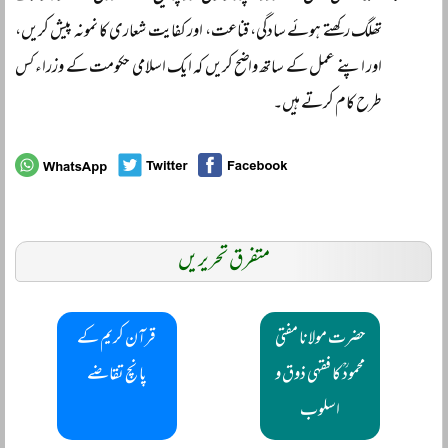
تھلگ رکھتے ہوئے سادگی، قناعت، اور کفایت شعاری کا نمونہ پیش کریں،
اور اپنے عمل کے ساتھ واضح کریں کہ ایک اسلامی حکومت کے وزراء کس
طرح کام کرتے ہیں۔
متفرق تحریریں
حضرت مولانا مفتی
قرآن کریم کے
محمودؒ کا فقہی ذوق و
پانچ تقاضے
اسلوب