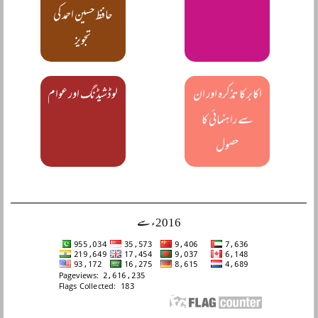
حافظ حسین احمد کی
تجویز
اکابر کا تذکرہ اور ان
لوڈشیڈنگ اور عوام
سے راہنمائی کا
حصول
2016ء سے