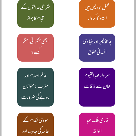
عمل تدریس میں
شرعی عدالتوں کے
استاد کا کردار
قیام کا جواز
چائلڈ لیبر اور بنیادی
اچھی حکمرانی، مگر
انسانی حقوق
کیسے؟
سردار عبد القیوم
عالم اسلام اور
خان سے ملاقات
مغرب: متوازن
رویے کی ضرورت
قاری ملک عبد
سودی نظام کے
الواحدؒ
خاتمہ کی جدوجہد اور