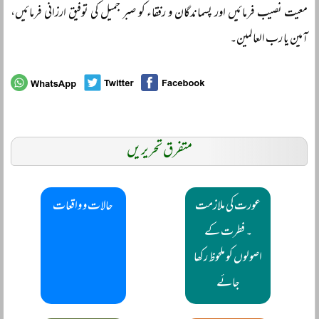
معیت نصیب فرمائیں اور پسماندگان و رفقاء کو صبر جمیل کی توفیق ارزانی فرمائیں،
آمین یا رب العالمین۔
متفرق تحریریں
عورت کی ملازمت
حالات و واقعات
۔ فطرت کے
اصولوں کو ملحوظ رکھا
جائے