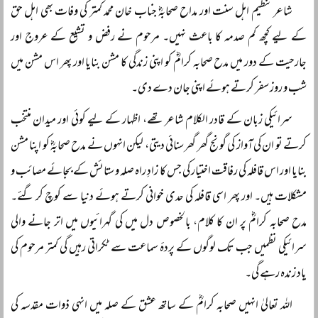
شاعر تنظیم اہل سنت اور مداح صحابہؓ جناب خان محمد کمتر کی وفات بھی اہل حق
کے لیے کچھ کم صدمہ کا باعث نہیں۔ مرحوم نے رفض و تشیع کے عروج اور
جارحیت کے دور میں مدح صحابہ کرامؓ کو اپنی زندگی کا مشن بنایا اور پھر اس مشن میں
شب و روز سفر کرتے ہوئے اپنی جان دے دی۔
سرائیکی زبان کے قادر الکلام شاعر تھے، اظہار کے لیے کوئی اور میدان منتخب
کرتے تو ان کی آواز کی گونج گھر گھر سنائی دیتی، لیکن انہوں نے مدح صحابہؓ کو اپنا مشن
بنایا اور اس قافلہ کی رفاقت اختیار کی جس کا زادِ راہ صلہ و ستائش کے بجائے مصائب و
مشکلات ہیں۔ اور پھر اسی قافلہ کی حدی خوانی کرتے ہوئے دنیا سے کوچ کر گئے۔
مدح صحابہ کرامؓ پر ان کا کلام، بالخصوص دل میں کی گہرائیوں میں اتر جانے والی
سرائیکی نظمیں جب تک لوگوں کے پردۂ سماعت سے ٹکراتی رہیں گی کمتر مرحوم کی
یاد زندہ رہے گی۔
اللہ تعالیٰ انہیں صحابہ کرامؓ کے ساتھ عشق کے صلہ میں انہی ذوات مقدسہ کی