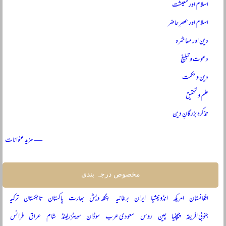
اسلام اور معیشت
اسلام اور عصرِ حاضر
دین اور معاشرہ
دعوت و تبلیغ
دین و حکمت
علم و تحقیق
تذکرہ بزرگانِ دین
— مزید عنوانات
مخصوص درجہ بندی
افغانستان
امریکہ
انڈونیشیا
ایران
برطانیہ
بنگلہ دیش
بھارت
پاکستان
تاجکستان
ترکیہ
جنوبی افریقہ
چیچنیا
چین
روس
سعودی عرب
سوڈان
سویٹزرلینڈ
شام
عراق
فرانس