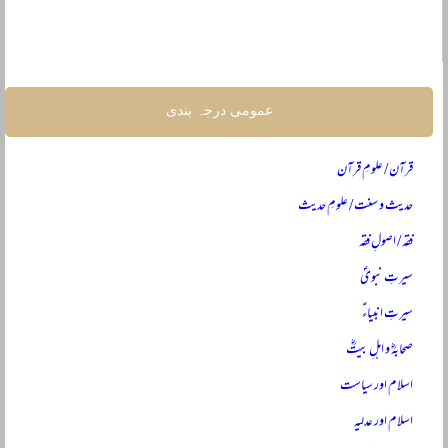
عمومی درجہ بندی
قرآن / علومِ قرآن
حدیث و سنت / علومِ حدیث
فقہ / اصولِ فقہ
سیرتِ نبویؐ
سیرتِ انبیاءؑ
صحابہؓ و اہلِ بیتؓ
اسلام اور سیاست
اسلام اور عدلیہ