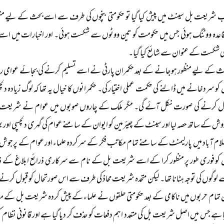
 شریعت بل سینٹ میں پیش کیا گیا تو حکومتی بنچوں کی طرف سے اسے بحث کے لیے منظور
قاعدہ ووٹنگ ہوئی جس میں حکومت کو تین ووٹوں سے شکست ہوئی۔ اور اخبارات میں اس
لی شکست کے عنوان سے شائع کیا گیا۔
ث کے لیے منظور ہوجانے کے بعد حکمران پارٹی نے اسے تسلیم کرنے کی بجائے عوام
کو سردخانے میں ڈالنے کی حکمت عملی اختیار کی۔ حکمرانوں کا خیال یہ تھا کہ لوگ زیادہ دلچ
ل کرنے کی صورت نکل آئے گی۔ مگر ملک کے چاروں صوبوں میں عوام نے شریعت ب
ش کے ساتھ حصہ لیا اور سینٹ کے چیئرمین کو ایوان کے سامنے عوام کی گہری دلچسپی اور بھ
لام آباد میں پارلیمنٹ کے سامنے تمام مکاتب فکر کے سرکردہ علماء اور عوام کے پرجوش 
 کو فوری طور پر منظور کرا کے اسے شریعت بل کے نام سے سرکاری ذرائع ابلاغ کے ذ
لوگوں کی توجہ ہٹانا تھا۔ لیکن متحدہ شریعت محاذ کی طرف سے اس صورتحال کو قبول کرنے س
 تمام حربوں میں ناکامی کے بعد حکومتی حلقوں نے علماء کے پیش کردہ شریعت بل کے م
ا ہے جس میں اصل شریعت بل کی متعدد اہم دفعات کو حذف کر دیا گیا ہے اور قانونی نظا