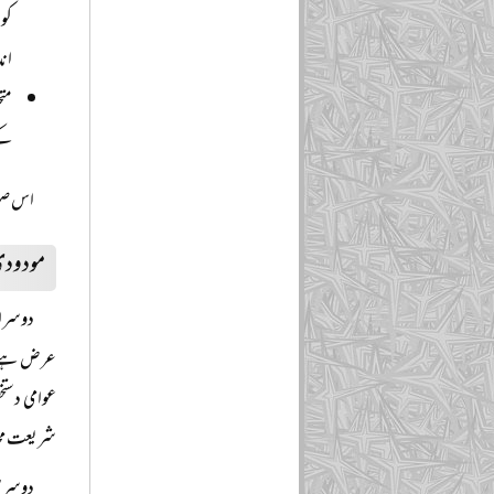
کو 
اند
مت
کے
اس صور
مودودی
دوسرا 
عرض ہے کہ
عوامی دست
شریعت محاذ
دوسری 