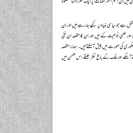
میں ان اہم اعتراضات پر ایک نظر ڈالنا مقصود
ل ہے جو سیاسی بنیاد پر کیے جا رہے ہیں اور ان
ور علمی نوعیت کے ہیں اور ان کا مقصد ان فنی
وری کی صورت میں پیش آسکتے ہیں۔ ہمارا مقصد
ے آسکے اور ملک کے بالغ نظر حلقے اس ضمن میں