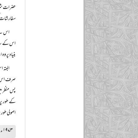
حضرات شریع
سفارشات ک
اس لیے
اس کے سات
بنیاد پر و
البتہ 
صرف اس وج
پس منظر می
کے طور پر
اصولی طور پ
۱۹۷۳ء کے دستور سے متصادم ہونے کا الزام