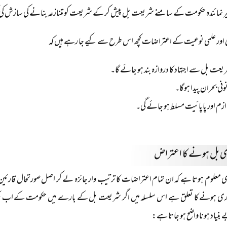
ر نمائندہ حکومت کے سامنے شریعت بل پیش کر کے شریعت کو متنازعہ بنانے کی سازش کی
نی اور علمی نوعیت کے اعتراضات کچھ اس طرح سے کیے جا رہے ہیں کہ
عت بل سے اجتہاد کا دروازہ بند ہو جائے گا۔
ونی بحران پیدا ہوگا۔
ّ ازم اور پاپائیت مسلط ہو جائے گی۔
 بل ہونے کا اعتراض
معلوم ہوتا ہے کہ ان تمام اعتراضات کا ترتیب وار جائزہ لے کر اصل صورتحال قار
 ہونے کا تعلق ہے اس سلسلہ میں اگر شریعت بل کے بارے میں حکومت کے اب تک ک
ے بنیاد ہونا واضح ہو جاتا ہے: