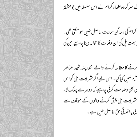
سرکردہ علماء کرام نے اس سلسلہ میں جو متفقہ
کرام کی ہمہ گیر حمایت حاصل نہیں ہو سکتی تھی۔
ت بل کی ان دفعات کا حوالہ دینا چاہیے جن کی
نے کا مطالبہ کرنے والے انتہا پسند شیعہ عناصر
م نہیں کیا گیا۔ اس لیے اگر شریعت بل کو اس
قف کی بھی وضاحت کرنی چاہیے کہ دوہرے پبلک لاء
ن میں شریعت بل پیش کرنے والوں کے موقف سے
اصولی یا اخلاقی حق حاصل نہیں ہے۔