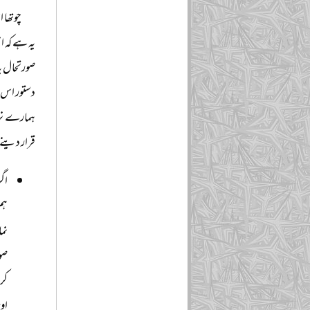
دستور اس و
قرار دینے 
نما