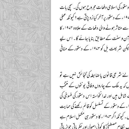
ہ ہے کہ شریعت بل ۱۹۷۳ء کے دستور سے متصادم ہے اور اس سے ۱۹۷۳ء کے دستور کی اسلامی دفعات مجروح ہوں گی۔ سچی بات
یہ ہے کہ انتہائی غوروخوض کے باوجود ابھی تک ہم خود یہ بات نہیں سمجھ پائے کہ شریعت بل سے ۱۹۷۳ء کے دستور پر آخر کیا زد پڑتی ہے؟ کیونکہ عملی
صورتحال یہ ہے کہ مارشل لاء دور کی دستوری ترامیم اور موجودہ پارلیمنٹ کی منظور کردہ دستوری ترامیم سے متاثر ہونے والی دفعات کے علاوہ ۱۹۷۳ء کا
و قرآن و سنت کے مطابق بنایا جائے گا۔ اس لیے
ہمارے نزدیک تو شریعت بل ۱۹۷۳ء کے دستور کی اس دفعہ کی تکمیل کی ایک عملی کوشش ہے۔ لیکن شریعت بل کو ۱۹۷۳ء کے دستور کے منافی
جودگی میں کسی نئے شرعی قانون یا ضابطہ کی گنجائش نہیں ہے تو
ہم احترام کرتے ہیں کہ یہ ملک کے چاروں وفاقی یونٹوں کے منتخب
شامل ہیں اور خدانخواستہ اس دستور کی منسوخی کی
صورت میں کسی نئے دستور کی متفقہ منظوری کے امکانات مخدوش ہیں۔ اسی وجہ سے ہم ۱۹۷۳ء کے دستور کے تسلسل کو قائم رکھنے کی حمایت
کرتے ہیں لیکن اسے نہ تو صحیفۂ آسمانی ماننے کے لیے تیار ہیں اور نہ ہی مکمل اسلام سمجھتے ہیں۔ کیونکہ اگر ۱۹۷۳ء کا دستور ہی مکمل اسلام ہے
ی گنجائش نہیں ہے تو پھر ۱۹۷۷ء کی اس عظیم تحریک نظام مصطفٰیؐ کا کوئی اصولی اور نظریاتی جواز باقی