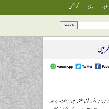
آڈیوز
ریڈیو
گرافکس
 میں
ریعت بل اس وقت قومی حلقوں میں زیربحث ہے اور