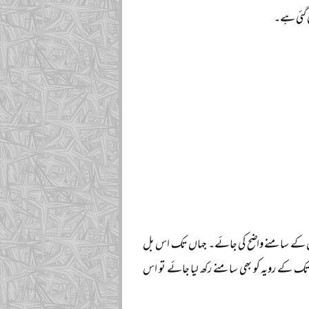
 گئی ہے۔
ئین کے سامنے واضح کی جائے۔ جہاں تک اس بل
ے رویہ کو بھی سامنے رکھ لیا جائے تو اس