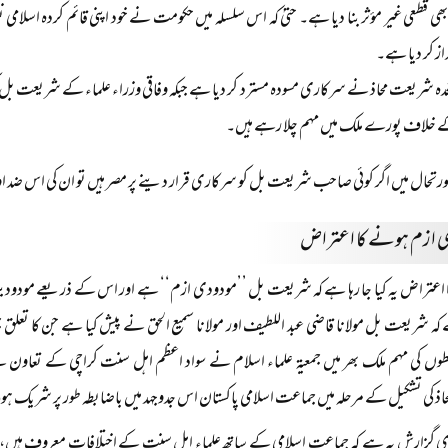
بھی قطعی غیر مؤثر بنا دیا ہے۔ حتیٰ کہ اس سلسلہ میں حکومت نے خود اپنی قائم کردہ اسلامی 
از کر دیا ہے۔
حدہ شریعت محاذ نے سرکاری مسودہ مسترد کر دیا ہے جبکہ وفاقی وزراء علماء کے شریعت بل 
 خلاف پورے ملک میں مہم چلا رہے ہیں۔
تحال میں اگر کوئی صاحب شریعت بل کو سرکاری قرار دینے پر مصر ہیں تو ان کی اس ضد اور
 ازم ہونے کا اعتراض
اعتراض یہ کیا جا رہا ہے کہ شریعت بل ’’مودودی ازم‘‘ ہے اور اس کے ذریعے مودودیت 
 شریعت بل مولانا قاضی عبد اللطیف اور مولانا سمیع الحق نے پیش کیا ہے جن کا تعلق
خطوں کی مہم ملک بھر میں جمعیۃ علماء اسلام نے سواد اعظم اہل سنت کراچی کے تعاون 
 کی تشکیل کے مرحلہ میں جماعت اسلامی پاکستان اس جدوجہد میں باضابطہ طور پر شریک ہ
گزارش یہ ہے کہ جماعت اسلامی کے ساتھ علماء اہل سنت کے اختلافات معروف ہیں، 