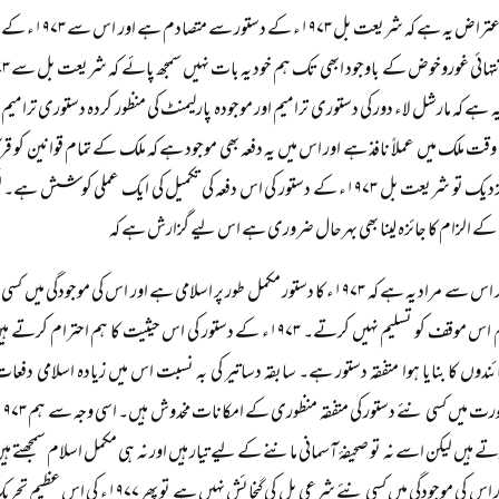
چوتھا اعتراض ی
قت ملک میں عملاً نافذ ہے اور اس میں یہ دفعہ بھی موجود ہے کہ ملک کے تمام قوانین ک
کے الزام کا جائزہ لینا بھی بہرحال ضروری ہے اس لیے گزارش ہے کہ
اگر اس سے مراد یہ ہے کہ ۱۹۷۳ء کا دستور مکمل طور پر اسلامی ہے اور اس کی مو
ہم اس موقف کو تسلیم نہیں کرتے۔ ۱۹۷۳ء کے دستور کی اس حیثیت کا 
ئندوں کا بنایا ہوا متفقہ دستور ہے۔ سابقہ دساتیر کی بہ نسبت اس میں زیادہ اسلامی دفعات 
اور اس کی موجودگی میں کسی نئے شرعی بل ک