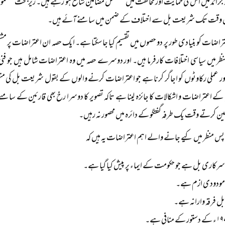
جرائد میں اس کی حمایت اور مخالفت میں مسلسل مضامین شائع ہو رہے ہیں۔ زیربحث مضمون 
 وقت تک شریعت بل سے اختلاف کے ضمن میں سامنے آئے ہیں۔
راضات کو بنیادی طور پر دو حصوں میں تقسیم کیا جا سکتا ہے۔ ایک حصہ ان اعتراضات پر مشتم
 میں سیاسی اختلافات کارفرما ہیں۔ اور دوسرے حصہ میں وہ اعتراضات شامل ہیں جو فنی ا
ر عملی رکاوٹوں کو اجاگر کرنا ہے جو اعتراضات کرنے والوں کے بقول شریعت بل کی منظ
کے اعتراضات و اشکالات کا جائزہ لینا ہے تاکہ تصویر کا دوسرا رخ بھی قارئین کے سامن
ین کرتے وقت یک طرفہ گفتگو کے دائرہ میں محصور نہ رہیں۔
پس منظر میں کیے جانے والے اہم اعتراضات یہ ہیں کہ
 سرکاری بل ہے جو حکومت کے ایماء پر پیش کیا گیا ہے۔
 مودودی ازم ہے۔
بل فرقہ وارانہ ہے۔
تور کے منافی ہے۔