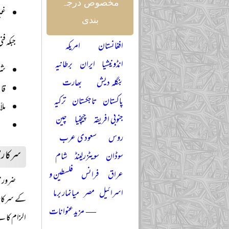
مخصوص درجہ
غی
بندی
جبکہ ف
افغانستان
امریکہ
انڈونیشیا
ایران
برطانیہ
شری
بنگلہ دیش
بھارت
قان
پاکستان
تاجکستان
ترکیہ
ملا
جنوبی افریقہ
چیچنیا
چین
روس
سعودی عرب
سرکاری
سوڈان
سویٹزرلینڈ
شام
عراق
فرانس
فلسطین و
ضروری 
اسرائیل
مصر
میانمار برما
کے سرکاری
— مزید عنوانات
الزام کا ب