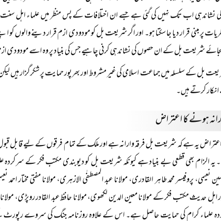
کی نشاندہی اب تک نہیں کی گئی ہے جسے ان اختلافات کے پس منظر میں علماء اہل 
ات پر مبنی قرار دیا جا سکتا ہو۔ اور اگر شریعت بل کو مودودی ازم قرار دینے والوں کو اپنے
جائے شریعت بل کے ان حصوں کی نشاندہی کرنی چاہیے جس کی بنیاد پر وہ اسے مودودی ا
عت بل کے سلسلہ میں جماعت اسلامی کی غیر مشروط اور بھرپور حمایت پر شکرگزار ہیں لیک
نکار کرتے ہیں۔
رانہ ہونے کا اعتراض
اعتراض یہ ہے کہ شریعت بل فرقہ وارانہ ہے اور ملک کے تمام فرقوں کے لیے قابل ق
۔ یہ الزام بھی قطعی بے بنیاد ہے کیونکہ شریعت بل کو دیوبندی مکتب فکر کے سرکردہ عل
سین نعیمی، پروفیسر محمد طاہر القادری، مولانا عبد المصطفٰی الازہری، مولانا مفتی مختار احمد نعیم
اہل حدیث مکتب فکر کے مولانا معین الدین لکھوی، مولانا حافظ عبد القادر روپڑی، مولانا عبد