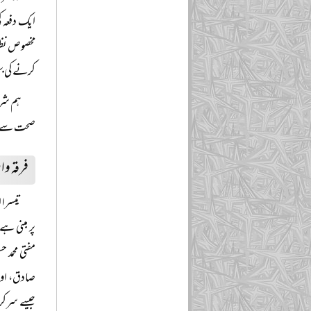
ایک دفعہ 
مخصوص نظری
کرنے کی ب
ہم شری
صحت سے ا
فرقہ وا
تیسرا 
پر مبنی ہے
مفتی محمد ح
صادق، اور 