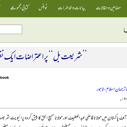
مضامین و مقالات
بیانات و محاضرات
ٹویٹس
کتابی مجموعے
’’شریعت بل‘‘ پر اعتراضات ایک نظر
رجمان اسلام، لاہور
ف پاکستان میں مولانا قاضی عبد اللطیف اور مولانا سمیع الحق کا پیش کردہ پرائیویٹ ش