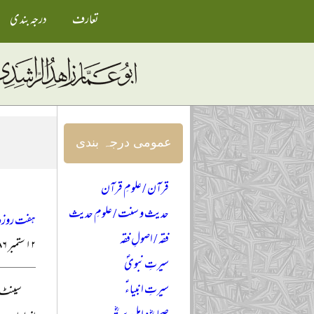
تعارف
درجہ بندی
عمومی درجہ بندی
قرآن / علومِ قرآن
حدیث و سنت / علومِ حدیث
ہفت روزہ ت
فقہ / اصولِ فقہ
۱۲ ستمبر ۱۹۸۶ء
سیرتِ نبویؐ
سیرتِ انبیاءؑ
سینٹ آ