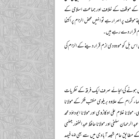
سنت کے موقف کے خلاف اور جماعت اسلامی کے
 موقف پر اصرار ہے تو انہیں محض الزام پر اکتفا
زم قرار دے رہے ہیں۔
ن اس بل کو مودودی ازم قرار دینے کے الزام کی
بول ہونے کی بجائے صرف ایک فرقہ کے نظریات
ماء کرام کے علاوہ بریلوی مکتب فکر کے مولانا
ی، مولانا غلام علی اوکاڑوی اور مولانا ابوداؤد محمد
 الرحمان سلفی اور مولانا حافظ عبد الغفور جہلمی
جیسے سرکردہ علماء کرام کی حمایت حاصل ہے۔ اس کے علاوہ روزنامہ جنگ کی سروے رپورٹ کے مطابق عام شیعہ آبادی میں سے بھی ۷۵ فیصد