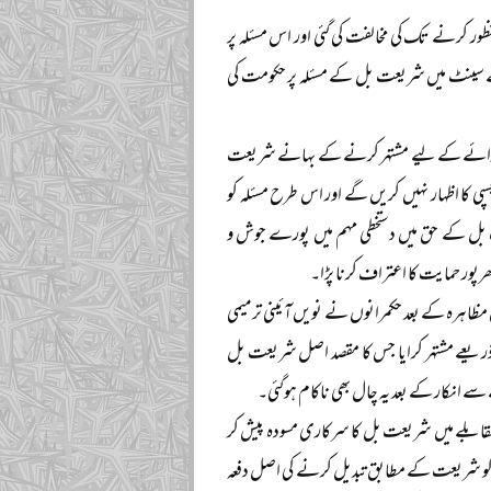
 کرنے تک کی مخالفت کی گئی اور اس مسئلہ پر
ے سینٹ میں شریعت بل کے مسئلہ پر حکومت کی
ی رائے کے لیے مشتہر کرنے کے بہانے شریعت
سپی کا اظہار نہیں کریں گے اور اس طرح مسئلہ کو
ل کے حق میں دستخطی مہم میں پورے جوش و
رپور حمایت کا اعتراف کرنا پڑا۔
مظاہرہ کے بعد حکمرانوں نے نویں آئینی ترمیمی
ریعے مشتہر کرایا جس کا مقصد اصل شریعت بل
ے انکار کے بعد یہ چال بھی ناکام ہوگئی۔
قابلے میں شریعت بل کا سرکاری مسودہ پیش کر
م کو شریعت کے مطابق تبدیل کرنے کی اصل دفعہ