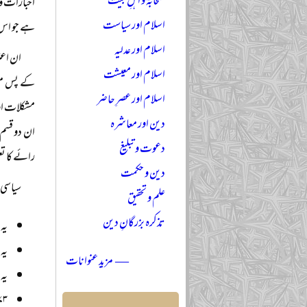
صحابہؓ و اہلِ بیتؓ
اخبارات و 
اسلام اور سیاست
ہے جو اس
اسلام اور عدلیہ
ان اعت
اسلام اور معیشت
کے پس منظر
اسلام اور عصرِ حاضر
مشکلات او
دین اور معاشرہ
ان دو قسم 
دعوت و تبلیغ
رائے کا تع
دین و حکمت
سیاسی 
علم و تحقیق
تذکرہ بزرگانِ دین
یہ
یہ
— مزید عنوانات
یہ 
۱۹۷۳ء کے دس