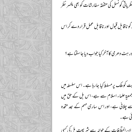
نظریاتی کونسل کی متفقہ سفارشات کو بھی یکسر نظر
کو ناقابل قبول اور ناقابل عمل قرار دے کر اس
 ہٹ دھرمی کا آخر کیا جواب دیا جا سکتا ہے؟
کو ملک پر مسلط کیا جا رہا ہے۔ اس سلسلہ میں
 جمعیۃ علماء اسلام سے ہے، اس بل کے حق میں
سے چلائی ہے، اور اس ساری مہم کے بعد متحدہ
وئی ہے۔
ان اختلافات کے حوالہ سے شریعت بل کی کسی