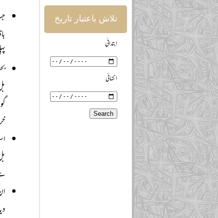
جب
تلاش باعتبار تاریخ
با
ابتدائی
پہ
بح
انتہائی
بل 
گو
خرو
اس
بل
سے 
ان
دی