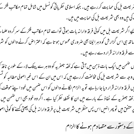
ت بل کی حمایت کر رہے ہیں۔ جبکہ اسلامی نظریاتی کونسل میں شامل تمام مکاتبِ فکر کے 
ی ہیں وہ بھی شریعت بل کی حمایت میں ہیں۔
 اگر شریعت بل میں کوئی فرقہ وارانہ بات ہوتی تو اسے تمام مکاتب فکر کے سرکردہ علماء 
ھ ہی اس گزارش کو دہرا لینا بھی ضروری محسوس ہوتا ہے کہ اعتراض کرنے والوں کو شریع
ہ اسے فرقہ وارانہ قرار دے رہے ہیں۔
اس ضمن میں ایک بات ذہن میں آتی ہے کہ فقہ جعفریہ کو دوہرے پبلک لاء کے طور پر نافذ کر
ہ سے شریعت بل کی مخالفت کر رہے ہیں کہ اس میں ان کے اس غیر اصولی مطالبہ کو تسلی
ں فرقہ وارانہ قرار دیا جا رہا ہے تو یہ الزام لگانے والوں کو اس ضمن میں خود اپنے مو
 فقہ جعفریہ کے نفاذ کے بارے میں ان کا نقطۂ نظر کیا ہے۔ اگر وہ خود بھی اس ضم
ر متفق ہیں تو پھر انہیں اس پس منظر میں شریعت بل پر فرقہ وارانہ بل کی پھبتی کسنے کا کوئی 