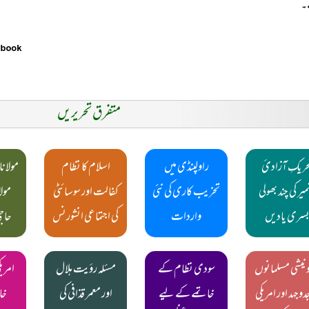
۔
متفرق تحریریں
حریکِ آزادیٔ
راولپنڈی میں
اسلام کا نظام
مولانا 
میر کی چند بھولی
تخریب کاری کی نئی
کفالت اور سوسائٹی
مولا
سری یادیں
واردات
کی اجتماعی انشورنس
حاجی
ونیشی مسلمانوں
سودی نظام کے
مسئلہ رؤیت ہلال
امری
دوجہد اور امریکی
خاتمے کے لیے
اور معمر قذافی کی
خار