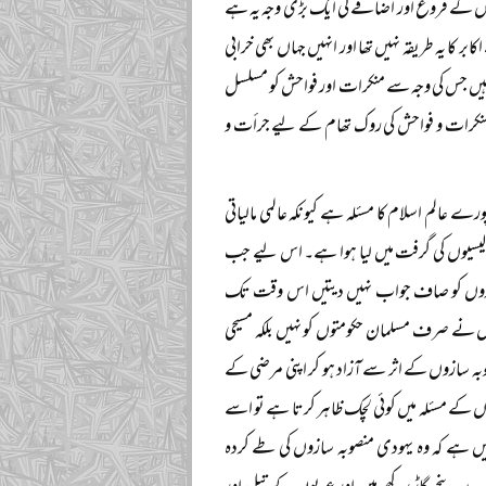
برائیوں کے فروغ اور اضافے کی ایک بڑی وجہ یہ ہے
 کا یہ طریقہ نہیں تھا اور انہیں جہاں بھی خرابی
ہیں جس کی وجہ سے منکرات اور فواحش کو مسلسل
ر منکرات و فواحش کی روک تھام کے لیے جرأت و
ے عالم اسلام کا مسئلہ ہے کیونکہ عالمی مالیاتی
پالیسیوں کی گرفت میں لیا ہوا ہے۔ اس لیے جب
تی اداروں کو صاف جواب نہیں دیتیں اس وقت تک
ں نے صرف مسلمان حکومتوں کو نہیں بلکہ مسیحی
بہ سازوں کے اثر سے آزاد ہو کر اپنی مرضی کے
بوں کے مسئلہ میں کوئی لچک ظاہر کرتا ہے تو اسے
میں ہے کہ وہ یہودی منصوبہ سازوں کی طے کردہ