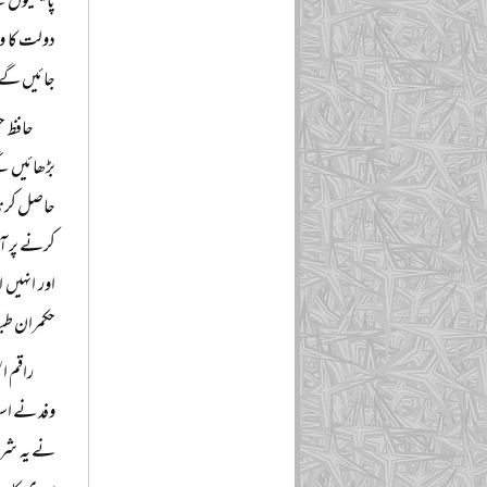
پالیسیوں 
دولت کا وح
جائیں گے۔ 
حافظ ح
بڑھائیں گ
حاصل کرنا ن
کرنے پر آم
اور انہیں 
حکمران طبقہ
راقم ا
وفد نے اسل
نے یہ شرط 