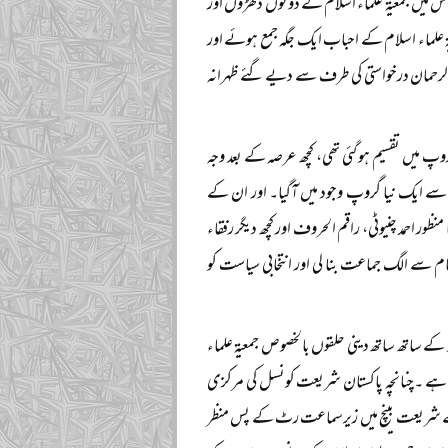
س میں جمعیۃ علماء اسلام کے دونوں دھڑوں اور
علماء اسلام کے احباب ایک جگہ جمع ہوئے اور
 الرحمان درخواستی کی طرف سے دیے گئے ظہرانہ
روپ میں تقسیم ہو گئی تھی، کچھ عرصہ کے بعد وجہ
م سے ایک نیا گروپ وجود میں آگیا۔ اور ان کے
ور احمد چنیوٹی، راقم الحروف اور کچھ دیگر رفقاء
 سے الگ جماعت بنا لی اور انتخابی سیاست کو
ے ساتھ ساتھ دینی حلقوں بالخصوص جمعیۃ علماء
ہے ۔چنانچہ پاکستان شریعت کونسل کی مرکزی
م کورٹ کے شریعت بینچ میں زیرسماعت رٹ کے پس منظر