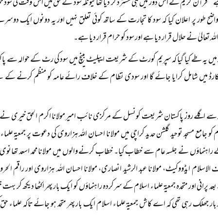
قرآن کریم نے اس دور میں ہی مسترد کر دیا تھا کیونکہ سود کے حق میں اس وقت کی سود خور 
اضح طور پر اعلان کیا کہ سود کا تجارت کے ساتھ کوئی تعلق نہیں اور یہ دونوں ایک دو
لہ تعالیٰ نے حلال قرار دیا ہے اور سود کو حرام قرار دیا ہے۔
ر میں یہ طے کیا گیا کہ سپریم کورٹ کے شریعت ایپلیٹ بینچ میں سود کی رٹ کے حوالہ سے
رڈ میں شامل کرایا جائے گا اور سودی نظام کے خلاف رائے عامہ کو منظم کرنے کے لیے 
ر سے اگلے روز پاکستان شریعت کونسل کے مرکزی نائب امیر مولانا اکرم الحق خیری نے نا
م کو جامع مسجد توحید گلشن حدید کراچی میں مولانا احسان اللہ ہزاروی کی دعوت پر جمعیۃ 
اہنماؤں نے جلسہ عام سے خطاب کیا۔ خطاب کرنے والوں میں مولانا محمد اسعد تھانوی، مول
 الاسلام ایڈووکیٹ، مولانا عبد الرشید انصاری، مولانا احسان اللہ ہزاروی اور راقم 
د پرانی اور متحدہ جمعیۃ علماء اسلام کے سرکردہ راہنماؤں کو ایک بار پھر اکٹھا دیکھ کر بہت 
بار جھلک رہی تھی کہ اے کاش جمعیۃ علماء اسلام ایک بار پھر متحد ہو جائے تاکہ علماء حق کی ک