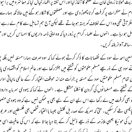
حدیث مولانا زرولی خان نے گفتگو کا آغاز کیا اور اس نکتہ پر اظہار خیال کیا کہ معاشرہ میں 
رام نے منکرات پر گرفت کرنا چھوڑ دی ہے اور مصلحتوں کا شکار ہوگئے ہیں حالانکہ ہمارے اکابر
 نظر آتی تھی وہ اس کے خلاف کمربستہ ہو جاتے تھے لیکن آج ہم تساہل سے کام لے رہے 
ہو رہا ہے۔ انہوں نے علماء کرام پر زور دیا کہ وہ اپنی ذمہ داریوں کا احساس کریں او
اتھ آواز بلند کریں۔
سین احمد نے سود کے نقصانات کا ذکر کرتے ہوئے کہا کہ سود صرف ہمارا مسئلہ نہیں بلکہ پور
سود ہی کے ذریعے مسلم حکومتوں کو شکنجے میں جکڑ رکھا ہے اور عالم اسلام کو اقتصادی 
ی تمام مسلم حکومتیں سود کے مسئلہ پر جرأت مندانہ موقف اختیار کر کے عالمی مالیا
ے شکنجے سے مسلمانوں کی گردن کا نکلنا مشکل ہے۔ انہوں نے کہا کہ یہودی سرمایہ دارو
و بھی گرفت میں لے رکھا ہے اس لیے ان کے لیے بھی یہ ممکن نہیں ہے کہ وہ یہودی منصو
پالیسی طے کر سکیں۔ حتیٰ کہ امریکہ کے صدر بل کلنٹن جیسا با اختیار شخص بھی فلسطین اور عر
 کی مونیکا جیسی ملازمہ کے ذریعے ذلیل کر کے بتا دیا جاتا ہے کہ اس کی عافیت اسی 