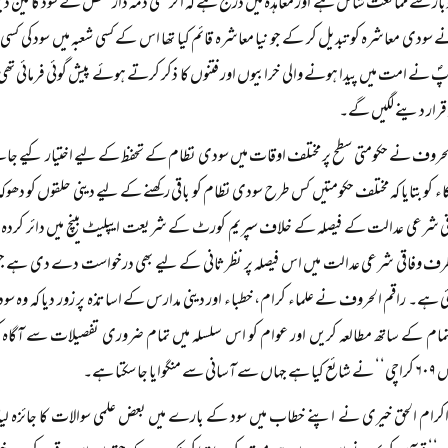
ار سے ممانعت شامل ہے اور معاہدہ میں درج ہے کہ اگر کسی ذمہ دار شخص نے سود کا لین دین 
ے سودی معاشرہ کو تبدیل کر کے جو نیا معاشرہ قائم کیا تھا اس کے کسی شعبہ میں سود کی کسی قس
ؐ نے امت میں پیدا ہونے والی خرابیوں اور فتنوں کا ذکر کرتے ہوئے پیش گوئی فرمائی تھی ’’
ز قرار دینے لگیں گے۔
لحروف نے حکومتی سطح پر مختلف اوقات میں سودی نظام کے تحفظ کے لیے اختیار کیے جا
کاء کو بتایا کہ مختلف حکومتیں کس طرح سودی نظام کو باقی رکھنے کے لیے دینی حلقوں کو دھ
 شرعی عدالت کے فیصلہ کے خلاف سپریم کورٹ کے شریعت ایپلیٹ بینچ میں دائر کردہ
 وفاقی شرعی عدالت میں اس فیصلہ پر نظرثانی کے لیے بھی درخواست دے دی ہے جس می
گئی ہے۔ راقم الحروف نے علماء کرام، خطباء اور دینی مدارس کے اساتذہ پر زور دیا کہ وہ
اہتمام کے ساتھ مطالعہ کریں اور عوام کو اس سلسلہ میں تمام ضروری تفصیلات سے آگاہ 
ا جا سکتا ہے۔
 اکرام الحق خیری نے اپنے خطاب میں سود کے بارے میں بعض علمی سوالات کا جائزہ لیا اور