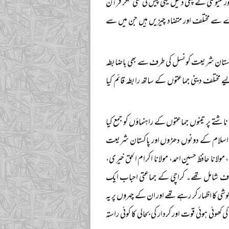
کمیونٹی نے پہلی دلیل یہی پیش کی تھی مگر قرآن
سرے سے مختلف اور متضاد چیزیں ہیں جن میں سے
 پاکستان شریعت کونسل کی طرف سے بھی باضابطہ
مختلف دینی جماعتوں کے ساتھ رابطہ قائم کیا
شتے پر تینوں جماعتوں کے راہنماؤں کو جمع کیا
علماء اسلام کے دونوں دھڑوں اور پاکستان شریعت
انا حافظ حسین احمد، مولانا اکرام الحق خیری،
الحروف شامل تھے۔ کراچی کے جماعتی احباب ایک
خوشی کا اظہار کر رہے تھے اور ان کے چہروں پر یہ
ھوئی ہوئی قوت اور کردار کی بحالی کا کوئی راستہ