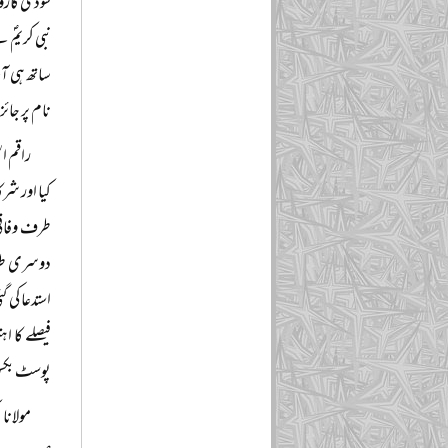
سودی کاروب
نبی کریمؐ ن
ساتھ ہی آپ
نام پر جائ
راقم ا
کیا اور شر
طرف وفاقی
دوسری طرف
استدعا کی 
فیصلے کا 
پوسٹ بکس ۶۰۹ کراچی‘‘ نے شائع کیا ہے جہاں سے آسانی سے منگوای
مولانا