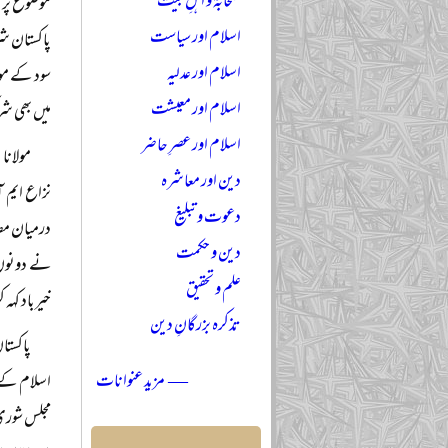
صحابہؓ و اہلِ بیتؓ
موضوع پر 
اسلام اور سیاست
پاکستان ش
اسلام اور عدلیہ
سود کے مو
اسلام اور معیشت
میں بھی ش
اسلام اور عصرِ حاضر
مولانا
دین اور معاشرہ
نزاع ایم آ
دعوت و تبلیغ
درمیان مصا
دین و حکمت
نے دونوں 
علم و تحقیق
خیرباد کہہ 
تذکرہ بزرگانِ دین
پاکستا
— مزید عنوانات
اسلام کے 