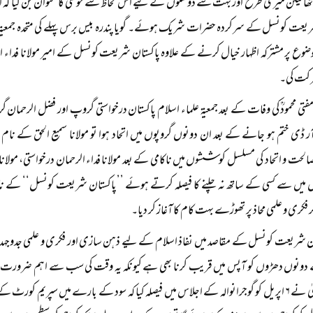
تھا لیکن میری طرح اور بہت سے دوستوں کے لیے اس لحاظ سے خوشی کا عنوان بن گیا کہ ا
ریعت کونسل کے سرکردہ حضرات شریک ہوئے۔ گویا پندرہ بیس برس پہلے کی متحدہ جمعیۃ 
ضوع پر مشترکہ اظہار خیال کرنے کے علاوہ پاکستان شریعت کونسل کے امیر مولانا فداء
رکت کی۔
 مفتی محمودؒ کی وفات کے بعد جمعیۃ علماء اسلام پاکستان درخواستی گروپ اور فضل الرحمان گ
ر ڈی ختم ہو جانے کے بعد ان دونوں گروپوں میں اتحاد ہوا تو مولانا سمیع الحق کے نا
لحت و اتحاد کی مسلسل کوششوں میں ناکامی کے بعد مولانا فداء الرحمان درخواستی، مولانا منظ
میں سے کسی کے ساتھ نہ چلنے کا فیصلہ کرتے ہوئے ’’پاکستان شریعت کونسل‘‘ کے نام
کر فکری و علمی محاذ پر تھوڑے بہت کام کا آغاز کر دیا۔
ن شریعت کونسل کے مقاصد میں نفاذ اسلام کے لیے ذہن سازی اور فکری و علمی جدوجہد ک
دونوں دھڑوں کو آپس میں قریب کرنا بھی ہے کیونکہ یہ وقت کی سب سے اہم ضرورت 
مجلس شوریٰ نے ۶ اپریل کو گوجرانوالہ کے اجلاس میں فیصلہ کیا کہ سود کے بارے میں سپری