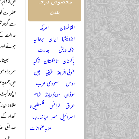
میں 
مخصوص درجہ
حضرات کو 
بندی
سے گزارش ک
افغانستان
امریکہ
عدالت کے 
انڈونیشیا
ایران
برطانیہ
ہونے اور ا
بنگلہ دیش
بھارت
پاکستان
تاجکستان
ترکیہ
سربراہ مول
جنوبی افریقہ
چیچنیا
چین
میں جمعیۃ 
روس
سعودی عرب
ایڈووکیٹ، 
سوڈان
سویٹزرلینڈ
شام
علاوہ حیدر
عراق
فرانس
فلسطین و
تعداد کے عل
اسرائیل
مصر
میانمار برما
صدیقی، حاف
— مزید عنوانات