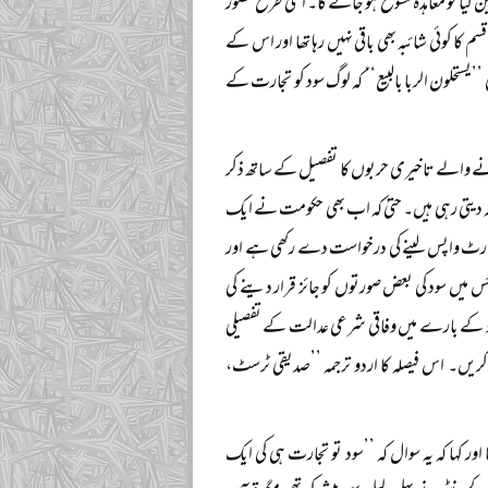
کیا تو معاہدہ منسوخ ہو جائے گا۔ اسی طرح حضور
م کا کوئی شائبہ بھی باقی نہیں رہا تھا اور اس کے
یستحلون الربا بالبیع‘‘ کہ لوگ سود کو تجارت کے
نے والے تاخیری حربوں کا تفصیل کے ساتھ ذکر
وکہ دیتی رہی ہیں۔ حتیٰ کہ اب بھی حکومت نے ایک
 رٹ واپس لینے کی درخواست دے رکھی ہے اور
ں سود کی بعض صورتوں کو جائز قرار دینے کی
 سود کے بارے میں وفاقی شرعی عدالت کے تفصیلی
کریں۔ اس فیصلہ کا اردو ترجمہ ’’صدیقی ٹرسٹ،
 کہا کہ یہ سوال کہ ’’سود تو تجارت ہی کی ایک