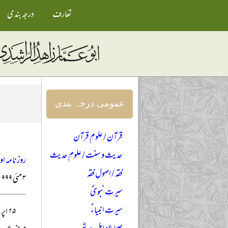
تعارف
درجہ بندی
عمومی درجہ بندی
قرآن / علومِ قرآن
حدیث و سنت / علومِ حدیث
روزنامہ ا
فقہ / اصولِ فقہ
۳ مئی ۱۹۹۹ء
سیرتِ نبویؐ
سیرتِ انبیاءؑ