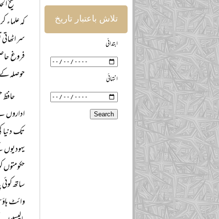
شیخ ال
تلاش باعتبار تاریخ
کہ علماء ک
سر اٹھاتی
ابتدائی
فروغ حاصل 
حوصلہ کے س
انتہائی
حافظ ح
اداروں نے 
تک دنیا ک
یہودیوں ک
حکومتوں ک
ساتھ کوئی 
وائٹ ہاؤس