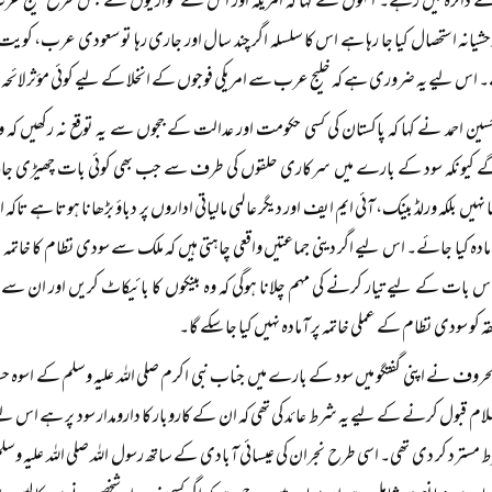
کے دائرہ میں رہے۔ انہوں نے کہا کہ امریکہ اور اس کے حواریوں نے جس طرح خلیج عرب 
شیانہ استحصال کیا جا رہا ہے اس کا سلسلہ اگر چند سال اور جاری رہا تو سعودی عرب، کویت ا
اس لیے یہ ضروری ہے کہ خلیج عرب سے امریکی فوجوں کے انخلا کے لیے کوئی مؤثر لائحہ ع
سین احمد نے کہا کہ پاکستان کی کسی حکومت اور عدالت کے ججوں سے یہ توقع نہ رکھیں کہ
ے کیونکہ سود کے بارے میں سرکاری حلقوں کی طرف سے جب بھی کوئی بات چھیڑی ج
ہیں بلکہ ورلڈ بینک، آئی ایم ایف اور دیگر عالمی مالیاتی اداروں پر دباؤ بڑھانا ہوتا ہے تاک
ادہ کیا جائے۔ اس لیے اگر دینی جماعتیں واقعی چاہتی ہیں کہ ملک سے سودی نظام کا خاتمہ
اس بات کے لیے تیار کرنے کی مہم چلانا ہوگی کہ وہ بینکوں کا بائیکاٹ کریں اور ان سے 
 کو سودی نظام کے عملی خاتمہ پر آمادہ نہیں کیا جا سکے گا۔
لحروف نے اپنی گفتگو میں سود کے بارے میں جناب نبی اکرم صلی اللہ علیہ وسلم کے اسوہ ح
ام قبول کرنے کے لیے یہ شرط عائد کی تھی کہ ان کے کاروبار کا دارومدار سود پر ہے اس لی
مسترد کر دی تھی۔ اسی طرح نجران کی عیسائی آبادی کے ساتھ رسول اللہ صلی اللہ علیہ وسلم ن