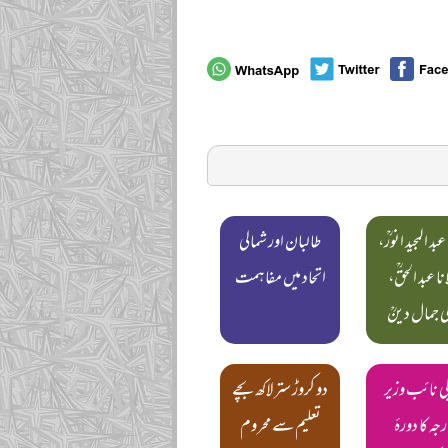
عبد المجید انورؒ،
طالبان اور شمالی
نا عبد الحقؒ،
اتحاد میں مفاہمت
 جمال دینؒ
کی نائب وزیر
دو کروڑ ستر لاکھ بچے
جہ کا دورۂ
تعلیم سے محروم