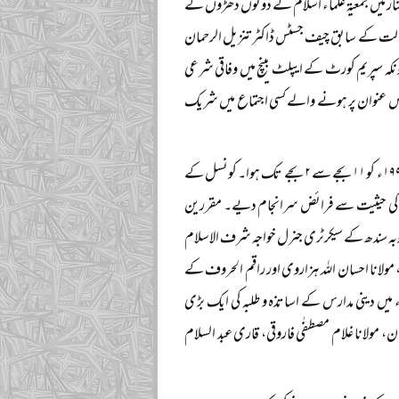
س سیمینار میں جمعیۃ علماء اسلام کے دونوں دھڑوں کے
دالت کے سابق چیف جسٹس ڈاکٹر تنزیل الرحمان
کہ سپریم کورٹ کے ایپلٹ بینچ میں وفاقی شرعی
اس عنوان پر ہونے والے کسی اجتماع میں شریک
سیمینار پاکستان شریعت کونسل کے ہیڈ آفس جامعہ انوار القرآن آدم ٹاؤن کراچی میں ۲۵ اپریل ۱۹۹۹ء کو ۱۱ بجے سے ۲ بجے تک ہوا۔ کونسل کے
رٹری کی حیثیت سے فرائض سرانجام دیے۔ مقررین
صوبہ سندھ کے سیکرٹری جنرل خواجہ شرف الاسلام
 مولانا احسان اللہ ہزاروی اور راقم الحروف کے
ء میں دینی مدارس کے اساتذہ و طلبہ کی ایک بڑی
حنان، مولانا غلام مصطفٰی فاروقی، قاری عبد السلام