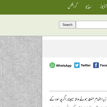
آڈیوز
ریڈیو
گرافکس
کے زیراہتمام منعقد ہونے والا سیمینار اگرچہ سود کے