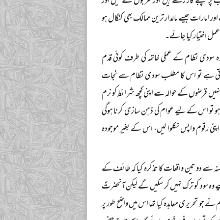
پر پنجے گاڑ رکھے ہیں اور عربوں کے تیل اور
ور امارات جیسے مالدار ترین ممالک بھی کنگال ہو
مل اختیار کیا جائے۔
 وہ سودی نظام کے عملی خاتمہ کی طرف کوئی قدم
اتی ہے تو اس کا مطلب سودی نظام سے نجات
ہ انہیں قرضوں کے حوالہ سے اپنی کچھ شرائط کو نرم
 ہو تو اس کے لیے عوام کی ذہن سازی کرنا ہوگی
اپنی رقوم واپس نکلوا لیں، اس کے بغیر موجودہ
سنہ سے دو تین واقعات کا تذکرہ کیا کہ طائف کے
ے وہ سود کو ترک نہیں کر سکیں گے لیکن آنحضرتؐ
ے جو تحریری معاہدہ کیا تھا اس میں واضح طور پر