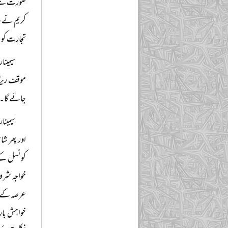
صورت ہے‘‘ 
کریم نے و
تجارت کو ال
سیمینا
موقف ریکا
جائے گا۔
سیمینا
اور پھر شا
کونسل کے ر
خواجہ شرف
عرصہ کے بع
خواہش بار 