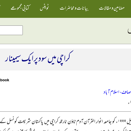
مضامین و مقالات
بیانات و محاضرات
ٹویٹس
کتابی مجموعے
کراچی میں سود پر ایک سیمینار
وصاف، اسلام آباد
۲۵ اپریل ۱۹۹۹ء کو جامعہ انوار القرآن آدم ٹاؤن نارتھ کراچی میں پاکستان شریعت کونسل 