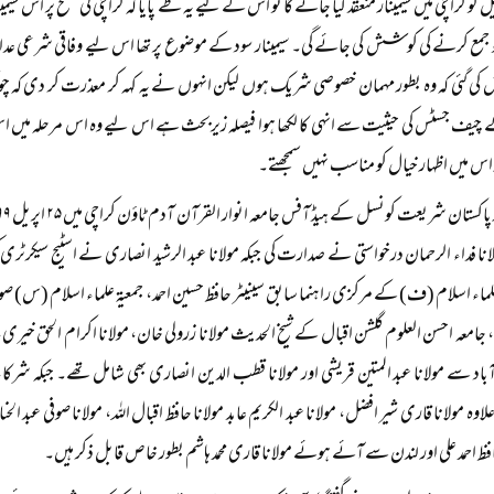
۲۵ اپریل کو کراچی میں سیمینار منعقد کیا جائے گا تو اس کے لیے یہ طے پایا کہ کراچی کی سطح پر ا
جمع کرنے کی کوشش کی جائے گی۔ سیمینار سود کے موضوع پر تھا اس لیے وفاقی شرعی ع
ی گئی کہ وہ بطور مہمان خصوصی شریک ہوں لیکن انہوں نے یہ کہہ کر معذرت کر دی کہ چون
چیف جسٹس کی حیثیت سے انہی کا لکھا ہوا فیصلہ زیربحث ہے اس لیے وہ اس مرحلہ میں 
س میں اظہار خیال کو مناسب نہیں سمجھتے۔
انا فداء الرحمان درخواستی نے صدارت کی جبکہ مولانا عبد الرشید انصاری نے اسٹیج سیک
علماء اسلام (ف) کے مرکزی راہنما سابق سینیٹر حافظ حسین احمد، جمعیۃ علماء اسلام (س) 
جامعہ احسن العلوم گلشن اقبال کے شیخ الحدیث مولانا زرولی خان، مولانا اکرام الحق خیری،
آباد سے مولانا عبد المتین قریشی اور مولانا قطب الدین انصاری بھی شامل تھے۔ جبکہ شرکا
اوہ مولانا قاری شیر افضل، مولانا عبد الکریم عابد مولانا حافظ اقبال اللہ، مولانا صوفی عبد ال
ظ احمد علی اور لندن سے آئے ہوئے مولانا قاری محمد ہاشم بطور خاص قابل ذکر ہیں۔