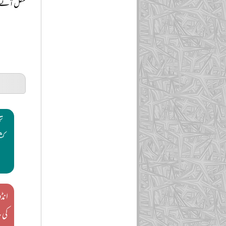
نکل آئے
ت
کش
ب
انڈ
کی ج