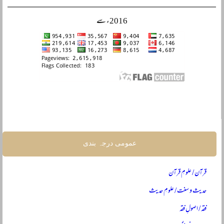
2016ء سے
عمومی درجہ بندی
قرآن / علومِ قرآن
حدیث و سنت / علومِ حدیث
فقہ / اصولِ فقہ