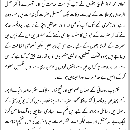
مولانا محمد نواز بلوچ جنہوں نے آپؒ کی بہت خدمت کی اور تیسرے ڈاکٹر فضل
الرحمان جو علالت کے بعد سے وفات تک مسلسل حضرت کی خدمت میں مصروف
رہے اور آخری لمحے تک آپ کو طبی امداد اور سہولتیں پہنچاتے رہے۔ پروفیسر عدیم
نے کہا کہ حضرت کے فیوض کا سلسلہ جاری رکھنے کے سلسلہ میں ان کے ذہن میں
حضرت کے خوشہ چینوں کے لیے بہت سی تجاویز تھیں لیکن خصوصی اشاعت کے
دیباچے میں چودہ مختلف تصنیفی و تالیفی منصوبوں کا جو تعارف پیش کیا گیا ہے کہ اس
سے اندازہ ہوتا ہے کہ ان میں سے بیشتر پہلوؤں پر کام جاری ہے اور یہ تفصیل معلوم
کر کے انہیں بے حد مسرت اور اطمینان ہوا ہے۔
تقریبِ رونمائی کے مہمان خصوصی اور شیخ زاید اسلامک سنٹر جامعہ پنجاب لاہور
کے چیئرمین پروفیسر ڈاکٹر حافظ محمود اختر نے اپنے خطاب میں کہا کہ یونیورسٹی کے
ماحول میں رسائل و جرائد کے لیے اہل قلم سے معیاری مضامین بروقت حاصل کرنا
ایک بے حد مشکل امر ہے لیکن اتنے مختصر عرصے میں الشریعہ کی اس ضخیم اشاعت