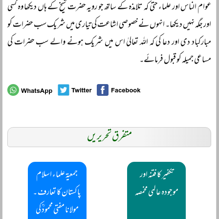
عوام الناس اور علماء حتیٰ کہ تلامذہ کے ساتھ جو رویہ حضرت شیخ کے ہاں دیکھا وہ کسی
اور جگہ نہیں دیکھا۔ انہوں نے خصوصی اشاعت کی تیاری میں شریک سب حضرات کو
مبارکباد دی اور دعا کی کہ اللہ تعالیٰ اس میں شریک ہونے والے سب حضرات کی
مساعی جمیلہ کو قبول فرمائے۔
متفرق تحریریں
تکفیر کا فتنہ اور
جمعیۃ علماء اسلام
موجودہ عالمی مخمصہ
پاکستان کا تعارف ۔
مولانا مفتی محمودؒ کی