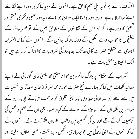
اختلاف رائے ہو تو یہ اہل علم کا حق ہے۔ انہوں نے مزید کہا کہ ہر دور اپنے تقاضے
اپنے ساتھ لاتا ہے اور ہر دور کا اپنا ایک مزاج ہوتا ہے، یہ دور علمی و فکری جستجو اور
تحقیق کا دور ہے، اگر ہم اس کے تقاضوں کے مطابق چلیں گے تو عصرِ حاضر کے
چیلنجوں کا جواب دے سکیں گے ورنہ مار کھا جائیں گے۔ انہوں نے کہا کہ الشریعہ
اکادمی سے متعلق حضرات کافی حد تک جدید دور کی ضروریات کا ادراک کر رہے ہیں جو
ایک اطمینان بخش بات ہے۔
تقریب کے اختتام پر بزرگ عالم دین مولانا مفتی محمد عیسیٰ خان گورمانی نے اپنے
دعائیہ کلمات میں کہا کہ ہمارے شیخ حضرت مولانا محمد سرفراز خان صفدرؒ ان شخصیات
میں سے تھے جو اللہ تعالیٰ صدیوں بعد اپنی مخلوق کو مرحمت فرماتے ہیں۔ ان کے
معاصرین بلکہ ان کے اساتذہ کے درجے کے کبار علماء بھی ان کے علم و عمل کی
توصیف کرتے تھے اور ان کی تحسین میں رطب اللسان نظر آتے تھے۔ انہوں نے
کہا کہ انہوں نے اپنی زندگی میں جو بردباری، تحمل، برداشت، حسن اخلاق، سلیقہ اور