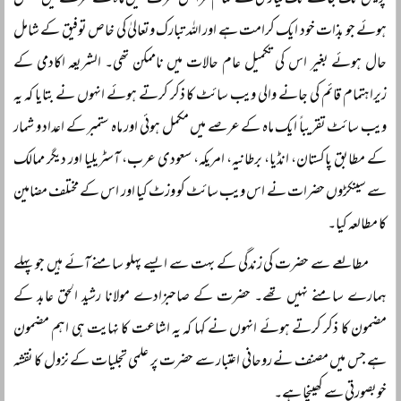
پریس تک جانے تک تیاری کے تمام مراحل صرف تین ماہ کے عرصے میں مکمل
ہوئے جو بذات خود ایک کرامت ہے اور اللہ تبارک وتعالیٰ کی خاص توفیق کے شامل
حال ہوئے بغیر اس کی تکمیل عام حالات میں ناممکن تھی۔ الشریعہ اکادمی کے
زیراہتمام قائم کی جانے والی ویب سائٹ کا ذکر کرتے ہوئے انہوں نے بتایا کہ یہ
ویب سائٹ تقریباً ایک ماہ کے عرصے میں مکمل ہوئی اور ماہ ستمبر کے اعداد و شمار
کے مطابق پاکستان، انڈیا، برطانیہ، امریکہ، سعودی عرب، آسٹریلیا اور دیگر ممالک
سے سینکڑوں حضرات نے اس ویب سائٹ کو وزٹ کیا اور اس کے مختلف مضامین
کا مطالعہ کیا۔
مطالعے سے حضرت کی زندگی کے بہت سے ایسے پہلو سامنے آئے ہیں جو پہلے
ہمارے سامنے نہیں تھے۔ حضرت کے صاحبزادے مولانا رشید الحق عابد کے
مضمون کا ذکر کرتے ہوئے انہوں نے کہا کہ یہ اشاعت کا نہایت ہی اہم مضمون
ہے جس میں مصنف نے روحانی اعتبار سے حضرت پر علمی تجلیات کے نزول کا نقشہ
خوبصورتی سے کھینچا ہے۔