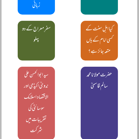
زبانی
کیا اہلِ سنت کے
سفرِ معراج کے دو
کسی امام کے ہاں
پہلو
متعہ جائز ہے؟
حضرت مولانا محمد
سید ابوالحسن علی
سالم قاسمیؒ
ندویؒ اکیڈمی اور
الاقتصاد اسلامک
سوسائٹی کی
تقریبات میں
شرکت