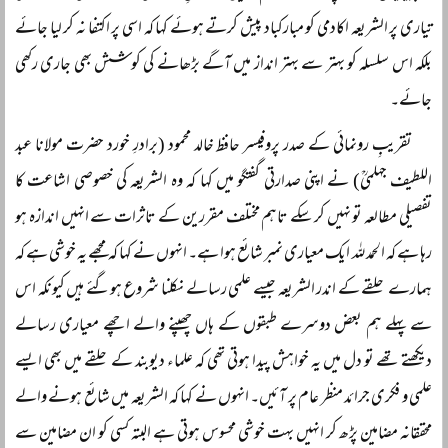
تیاری پر الشریعہ اکادمی کو مبارکباد پیش کرتے ہوئے کہا کہ اسی پر اکتفا نہ کر لیا جائے
بلکہ اس سلسلہ کو بہتر سے بہتر انداز میں آگے بڑھانے کی کوشش بھی جاری رکھی
جائے۔
تقریبِ رونمائی کے صدر پروفیسر حافظ خالد محمود (برادرِ خورد حضرت مولانا عبد
اللطیف جہلمیؒ) نے اپنی صدارتی گفتگو میں کہا کہ وہ الشریعہ کی خصوصی اشاعت کا
تفصیلی مطالعہ تو نہیں کر سکے تاہم مختلف مقررین کے تاثرات سے انہیں اندازہ ہو
رہا ہے کہ الحمد للہ ایک معیاری نمبر شائع ہوا ہے۔ انہوں نے کہا کہ مجھے یہ خوشی ہے کہ
ہمارے حلقے کے اندر الشریعہ جیسے علمی رسالے نکلنا شروع ہوگئے ہیں کیونکہ اس
سے پہلے ہم بعض دوسرے طبقوں کے ہاں چھپنے والے اچھے معیاری رسالے
دیکھتے تھے تو دل میں یہ خواہش پیدا ہوتی تھی کہ علماء دیوبند کے حلقے میں بھی ایسے
علمی و فکری جرائد منظر عام پر آئیں۔ انہوں نے کہا کہ الشریعہ میں شائع ہونے والے
محققانہ مضامین پڑھ کر انہیں بہت خوشی محسوس ہوتی ہے البتہ کسی کو ان مضامین سے