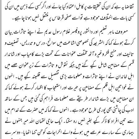
تقاضا یہ ہے کہ ان کی تحقیقات پر کامل اعتماد کیا جائے اور اگر کسی کے ذہن میں ان کی
کسی بات سے اختلاف موجود ہے تو اسے صفحۂ قرطاس پر منتقل نہیں ہونا چاہیے۔
معروف ماہر تعلیم اور دانشور پروفیسر غلام رسول عدیم نے اپنے تاثرات بیان
کرتے ہوئے کہا کہ الشریعہ کی خصوصی اشاعت میں سوانح، درس و تدریس، تصنیف و
تالیف اور منہج فکر وغیرہ آٹھ مختلف عنوانات کے تحت بڑے کامیاب اور شاندار
قسم کے مضامین شامل کیے گئے ہیں جبکہ نقوش و تاثرات کے زیرعنوان حصے میں
اہل خاندان نے اپنے تاثرات و معلومات بڑی تفصیل سے قلمبند کیے ہیں۔ انہوں
نے خواتین اہل قلم کے مضامین پر حیرت اور استعجاب کا اظہار کرتے ہوئے کہا کہ
ان مضامین میں بڑے شاندار طریقے سے معلومات فراہم کی گئی ہیں جس کے ساتھ
ادب کی چاشنی بھی پوری طرح موجود ہے۔ انہوں نے کہا کہ میں حضرت کے خدام میں
سے تین افراد کا ذکر کیے بغیر نہیں رہ سکتا۔ ایک حاجی لقمان اللہ میر جنہوں نے
بیماری کے سارے عرصے میں ہونے والے اخراجات کو تنِ تنہا اٹھایا، دوسرے