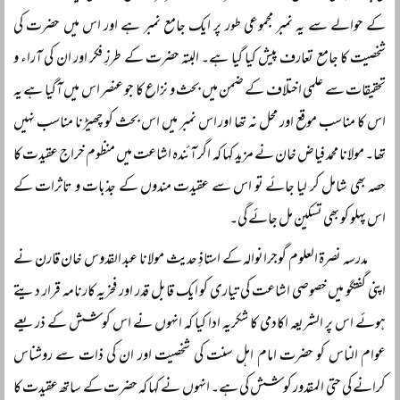
کے حوالے سے یہ نمبر مجموعی طور پر ایک جامع نمبر ہے اور اس میں حضرت کی
شخصیت کا جامع تعارف پیش کیا گیا ہے۔ البتہ حضرت کے طرزِ فکر اور ان کی آراء و
تحقیقات سے علمی اختلاف کے ضمن میں بحث و نزاع کا جو عنصر اس میں آگیا ہے یہ
اس کا مناسب موقع اور محل نہ تھا اور اس نمبر میں اس بحث کو چھیڑنا مناسب نہیں
تھا۔ مولانا محمد فیاض خان نے مزید کہا کہ اگر آئندہ اشاعت میں منظوم خراج عقیدت کا
حصہ بھی شامل کر لیا جائے تو اس سے عقیدت مندوں کے جذبات و تاثرات کے
اس پہلو کو بھی تسکین مل جائے گی۔
مدرسہ نصرۃ العلوم گوجرانوالہ کے استاذِ حدیث مولانا عبد القدوس خان قارن نے
اپنی گفتگو میں خصوصی اشاعت کی تیاری کو ایک قابل قدر اور فخریہ کارنامہ قرار دیتے
ہوئے اس پر الشریعہ اکادمی کا شکریہ ادا کیا کہ انہوں نے اس کوشش کے ذریعے
عوام الناس کو حضرت امام اہل سنت کی شخصیت اور ان کی ذات سے روشناس
کرانے کی حتی المقدور کوشش کی ہے۔ انہوں نے کہا کہ حضرت کے ساتھ عقیدت کا