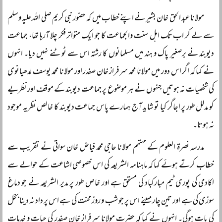
مولانا عبد الحق خان بشیر نے اپنے خطاب میں کہ حضور نبی کریم صلی اللہ علیہ وسلم
سے لے کر اب تک اہل سنت والجماعت کا جو ایک متواتر فکر چلا آرہا تھا، جماعت
دیوبند نے برصغیر پاک و ہند میں مسلمانوں کا رشتہ اس سے ٹوٹنے نہیں دیا۔ انہوں
نے کہا کہ اگر اس دور میں مولانا محمد سرفراز خان صفدر اور مولانا محمد یوسف لدھیانوی
کی شخصیات نہ ہوتیں جنہوں نے ہر موضوع پر جماعت دیوبند کے موقف اور نظریے
کو مدلل طور پر اجاگر کیا تو شاید آج ہمارے پاس جماعت دیوبند کا خالص نظریہ موجود
نہ ہوتا۔
مدرسہ نصرۃ العلوم کے مہتمم مولانا حاجی محمد فیاض خان سواتی نے تقریب سے
خطاب کرتے ہوئے کہا کہ ماہنامہ الشریعہ کی اس خصوصی اشاعت کے حوالے سے
اکادمی کی پوری ٹیم مبارکباد کی مستحق ہے اور خاص طور پر مدیر الشریعہ نے جو دماغ
سوزی کی ہے اور تین چار مہینے اس پر جو شب و روز محنت کی ہے اس پر داد نہ دینا بخل
کی بات ہوگی۔ انہوں نے کہا کہ حضرت مولانا سرفراز خان صفدر کی حیات و خدمات