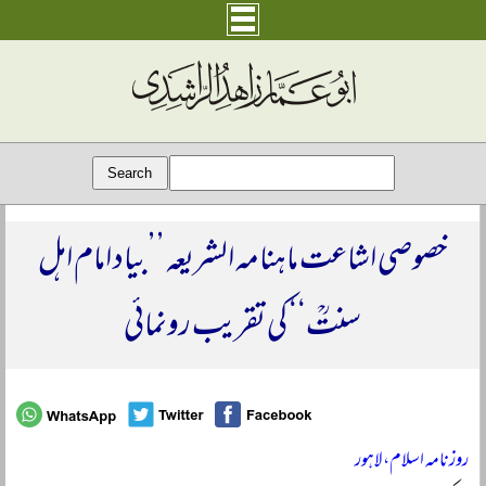
خصوصی اشاعت ماہنامہ الشریعہ ’’بیاد امام اہل
سنتؒ‘‘ کی تقریب رونمائی
روزنامہ اسلام، لاہور