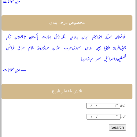
— مزید عنوانات
مخصوص درجہ بندی
افغانستان
امریکہ
انڈونیشیا
ایران
برطانیہ
بنگلہ دیش
بھارت
پاکستان
تاجکستان
ترکیہ
جنوبی افریقہ
چیچنیا
چین
روس
سعودی عرب
سوڈان
سویٹزرلینڈ
شام
عراق
فرانس
فلسطین و اسرائیل
مصر
میانمار برما
— مزید عنوانات
تلاش باعتبار تاریخ
ابتدائی
انتہائی