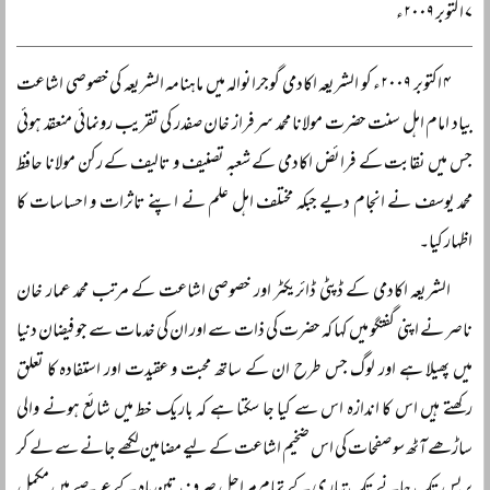
۷ اکتوبر ۲۰۰۹ء
۴ اکتوبر ۲۰۰۹ء کو الشریعہ اکادمی گوجرانوالہ میں ماہنامہ الشریعہ کی خصوصی اشاعت
بیاد امام اہل سنت حضرت مولانا محمد سرفراز خان صفدر کی تقریب رونمائی منعقد ہوئی
جس میں نقابت کے فرائض اکادمی کے شعبہ تصنیف و تالیف کے رکن مولانا حافظ
محمد یوسف نے انجام دیے جبکہ مختلف اہل علم نے اپنے تاثرات و احساسات کا
اظہار کیا۔
الشریعہ اکادمی کے ڈپٹی ڈائریکٹر اور خصوصی اشاعت کے مرتب محمد عمار خان
ناصر نے اپنی گفتگو میں کہا کہ حضرت کی ذات سے اور ان کی خدمات سے جو فیضان دنیا
میں پھیلا ہے اور لوگ جس طرح ان کے ساتھ محبت و عقیدت اور استفادہ کا تعلق
رکھتے ہیں اس کا اندازہ اس سے کیا جا سکتا ہے کہ باریک خط میں شائع ہونے والی
ساڑھے آٹھ سو صفحات کی اس ضخیم اشاعت کے لیے مضامین لکھے جانے سے لے کر