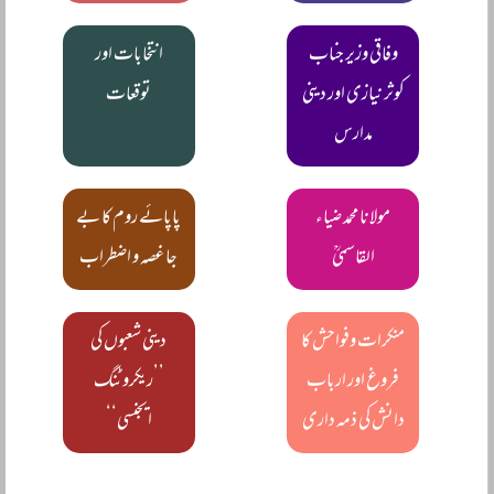
وفاقی وزیر جناب
انتخابات اور
کوثر نیازی اور دینی
توقعات
مدارس
مولانا محمد ضیاء
پاپائے روم کا بے
القاسمیؒ
جا غصہ و اضطراب
منکرات وفواحش کا
دینی شعبوں کی
فروغ اور ارباب
’’ریکروٹنگ
دانش کی ذمہ داری
ایجنسی‘‘