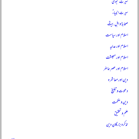
سیرتِ نبویؐ
سیرتِ انبیاءؑ
صحابہؓ و اہلِ بیتؓ
اسلام اور سیاست
اسلام اور عدلیہ
اسلام اور معیشت
اسلام اور عصرِ حاضر
دین اور معاشرہ
دعوت و تبلیغ
دین و حکمت
علم و تحقیق
تذکرہ بزرگانِ دین