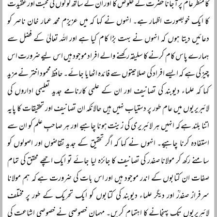
کا منظر عام پر آجانا حضرت کے خلوص کا اور ان کے ساتھ لوگوں کی محبت اور عقیدت
کا ایک خوبصورت اظہار ہے۔ انہوں نے کہا کہ میں عزیزم محمد عمار خان ناصر کو
دعائیں دیتا ہوں کہ انہوں نے بہت بڑا کام کیا ہے اور اللہ تعالیٰ کے فضل سے
ہمارے پاس کام کرنے کا سلیقہ رکھنے والے افراد موجود ہیں اس لیے ضرورت اس
چیز کی ہے کہ ایسے افراد کی صلاحیتوں سے فائدہ اٹھایا جائے۔ حافظ محمود اختر نے مزید
کہا کہ علماء دیوبند کی تصانیف اور ان کے علمی کارنامے جدید تعلیمی اداروں کی
لائبریریوں میں عام طور پر دستیاب نہیں ہیں حالانکہ ان تصانیف اور تحقیقات کا پایہ
اتنا بلند ہے کہ انہیں ہر لائبریری کی زینت ہونا چاہیے اور ہر صاحبِ علم کو ان سے
استفادہ کرنا چاہیے۔ انہوں نے کہا کہ اگر تحقیق کے جدید تقاضوں اور اصولوں کو
سامنے رکھ کر مولانا صفدر کی تصانیف کا جائزہ لیا جائے تو ایک اچھے محقق کی تمام
صفات ان کتابوں کے اندر موجود ہیں اور اس بات کی ضرورت ہے کہ ہم مولانا
سرفراز صفدرؒ اور دیگر علماء دیوبند کی کتابوں کو ایک تحریک کے طور پر مختلف
لائبریریوں تک پہنچانے کا اہتمام کریں۔ مہمانِ خصوصی نے خصوصی اشاعت کی