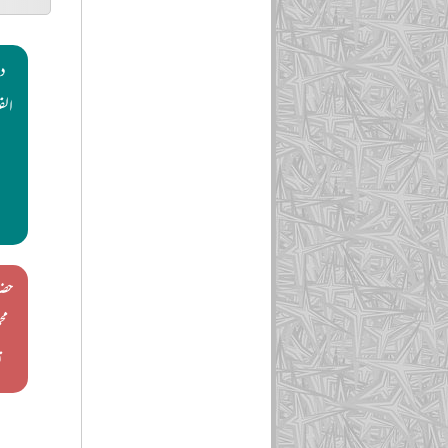
دا
الق
حضر
مح
ت