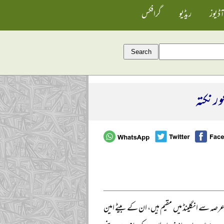
آڈیوز
ریڈیو
گرافکس
ر نکتہ
عرصہ سے انگلینڈ میں مقیم ہیں، ان کے بیٹے امین