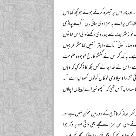
ور پھر اس پر تبصرہ کرتے ہوئے جو کچھ کہا اس
ا تھا جس پر اسے یہ سزا دی جاتی ہاں ’’اے پہاڑی
بات نواز شریف سے ہمدردی رکھنے والی اس خاتون
ارا کوئی ’’مامے دا پتر‘‘ نہیں تھا مگر غریبوں
ے۔ یہ کہہ کر اس نے گفتگو کا رخ موجودہ حکومت
 ہے، اس نے خدا جانے کس جگہ کا ذکر کیا کہ وہاں
 ٹکر دا وسیلا وی لوکاں کولوں کھوہ لیا اے‘‘۔
ہارا یہ آس تھی کہ ’’چلو خیر اے اپیلاں اپولاں
 نظر انداز کرنا آج کے دور میں ممکن نہیں ہے اور
ے والی اس سزا سے مجھے بھی ذاتی طور پر دکھ ہوا