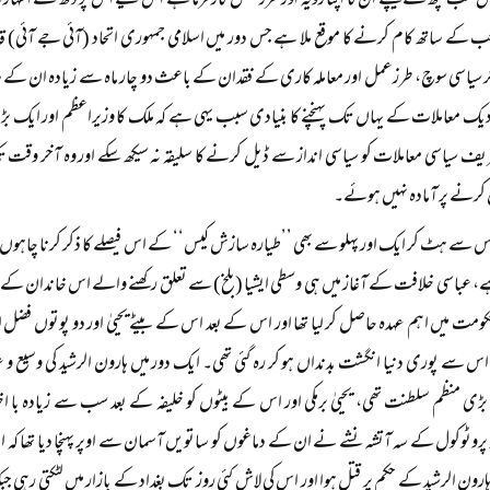
سب کچھ کے پیچھے ان کا اپنا رویہ اور طرز عمل کارفرما ہے اس لیے اس پر دکھ کے اظہار کے سو
 کے ساتھ کام کرنے کا موقع ملا ہے جس دور میں اسلامی جمہوری اتحاد (آئی جے آئی) قا
ر سیاسی سوچ، طرزعمل اور معاملہ کاری کے فقدان کے باعث دو چار ماہ سے زیادہ ان کے سات
ک معاملات کے یہاں تک پہنچنے کا بنیادی سبب یہی ہے کہ ملک کا وزیراعظم اور ایک بڑی
شریف سیاسی معاملات کو سیاسی انداز سے ڈیل کرنے کا سلیقہ نہ سیکھ سکے اور وہ آخر وقت 
ل کرنے پر آمادہ نہیں ہوئے۔
س سے ہٹ کر ایک اور پہلو سے بھی ’’طیارہ سازش کیس‘‘ کے اس فیصلے کا ذکر کرنا چاہوں گا
 عباسی خلافت کے آغاز میں ہی وسطی ایشیا (بلخ) سے تعلق رکھنے والے اس خاندان کے سربر
ومت میں اہم عہدہ حاصل کر لیا تھا اور اس کے بعد اس کے بیٹے یحییٰ اور دو پوتوں فضل ا
س سے پوری دنیا انگشت بدنداں ہو کر رہ گئی تھی۔ ایک دور میں ہارون الرشید کی وسیع و ع
منظم سلطنت تھی، یحییٰ برمکی اور اس کے بیٹوں کو خلیفہ کے بعد سب سے زیادہ با اختی
روٹوکول کے سہ آتشہ نشے نے ان کے دماغوں کو ساتویں آسمان سے اوپر پہنچا دیا تھا کہ اچ
ہ ہارون الرشید کے حکم پر قتل ہوا اور اس کی لاش کئی روز تک بغداد کے بازار میں لٹکتی رہی ج