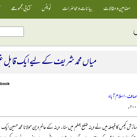
مضامین و مقالات
بیانات و محاضرات
ٹویٹس
کتابی مجموعے
میاں محمد شریف کے لیے ایک قابل غو
وصاف، اسلام آباد
سازش کیس کا فیصلہ میں نے دینہ ضلع جہلم میں سنا۔ دینہ کے عالم دین مولانا محمد حسین ایک 