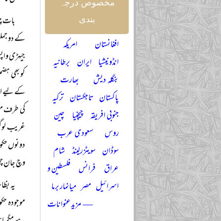
مخصوص درجہ
بات چی
بندی
کے دو جملو
افغانستان
امریکہ
جیہڑی واپس
انڈونیشیا
ایران
برطانیہ
کو بھی ہضم
بنگلہ دیش
بھارت
کے لیے اچھ
پاکستان
تاجکستان
ترکیہ
کی طرف موڑ
جنوبی افریقہ
چیچنیا
چین
غریب لوگوں
روس
سعودی عرب
دونوں حکوم
سوڈان
سویٹزرلینڈ
شام
وچ جان چھ
عراق
فرانس
فلسطین و
یہ بظا
اسرائیل
مصر
میانمار برما
موجودہ حکو
— مزید عنوانات