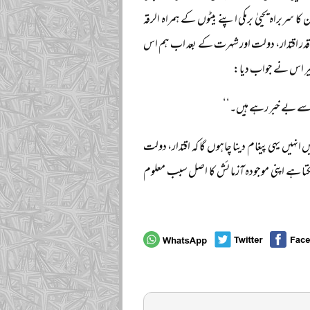
کا سربراہ یحییٰ برمکی اپنے بیٹوں کے ہمراہ الرقہ
 قدر اقتدار، دولت اور شہرت کے بعد اب ہم اس
بغیر اس نے جواب دیا:
اس سے بے خبر رہے ہیں۔‘‘
انہیں یہی پیغام دینا چاہوں گا کہ اقتدار، دولت
کتا ہے اپنی موجودہ آزمائش کا اصل سبب معلوم