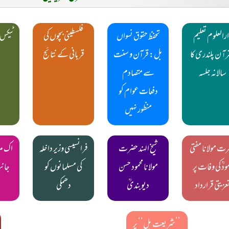
رالعلوم تعلیم
تحفظ حقوق نسواں
فلسطینی بچوں کی
ٹیکس 
رآ ن پلندری کا
بل: قرآن و سنت
قربانی کے نتائج
سالانہ جلسہ
سے متصادم
دفعات عوام کو
منظور نہیں
ت مولانا مفتی
شیخ الہند حضرت
فرانسیسی وزیر داخلہ
اک مرد
مودؒ کی وفات پر
مولانا محمود حسن
کی مسلمانوں کو
جان
عزیتی قرارداد
دیوبندیؒ
دھمکی
’’شریعت بل‘‘ پر