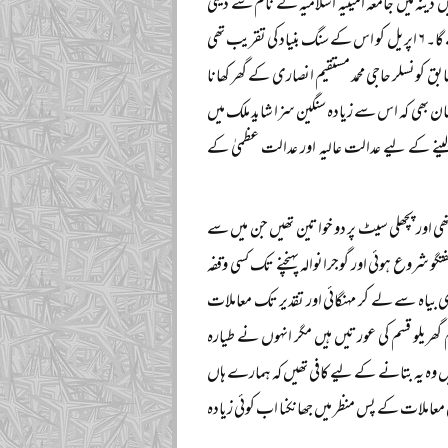
دینہ میں جامعہ امینیہ اسلامیہ کے نام سے دینی
درسگاہ تعمیر کرنے کا پروگرام بنایا ہے۔ تین کنال جگہ میں طالبات کی دینی تعلیم کا مدرسہ قائم کیا جائے گا۔ ۶ اپریل کو اس کے سنگ بنیاد کی تقریب تھی
 کونسلر حاجی محمد مستقیم انصاری کے گھر کھانا
مینان بھی کہ اس سے زیادہ سنگین سزا شاید ملک میں
لینے کے لیے عدالت عالیہ اور عدالت عظمیٰ کے
ھی اور پچھلی سیٹ پر دو خواتین تھیں جن میں سے
شروع ہوئی اور گوجرانوالہ پہنچنے تک کسی وقفہ
 بیاہ سے لے کر مہنگائی اور تقدیر تک معاملات
م گھریلو قسم کی عورتیں ہیں مگر انہوں نے طیارہ
 وہ یہ بتانے کے لیے کافی تھیں کہ ہمارے ہاں
ی معاملات کے پس منظر میں جھانکنا اب کوئی زیادہ