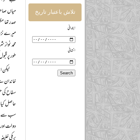
ہے مگر اس 
میاں صاحب
تلاش باعتبار تاریخ
صدر تھا مگ
ابتدائی
میرے نزدی
محمد نواز 
انتہائی
طور پر قبو
لیکن ا
خاندان ہے،
سفاح کی حک
حاصل کیا ا
سب سے بڑی 
دولت اور پ
برمکی خلیف