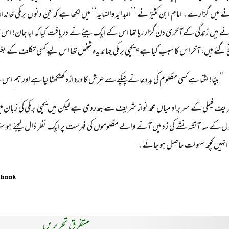
ے میں گزارے۔ امام ابن کثیرؒ نے ’’البدایہ والنہایہ‘‘ میں لکھا ہے کہ جن دنوں برمکی خاندان 
ے میں زندگی کے آخری دن گزار رہا تھا اس کے ایک بیٹے نے دریافت کیا کہ ابا جان! اس
نچ گئے ہیں، آخر اس کا سبب کیا ہے؟ یحییٰ برمکی جہاندیدہ شخص تھا اس لیے کسی تکلف کے 
’’بیٹا! لگتا ہے کسی مظلوم کی بد دعا نے چپکے سے عرش کا دروازہ کھٹکھٹا لیا ہے اور ہم 
ریف فیملی کے سربراہ میاں محمد نواز شریف سے ہمدردی ہے لیکن میں یحییٰ برمکی کی زبان میں 
ول کے سہ آتشہ نشے کی زد میں آنے والے مظلوموں کی فہرست پر ایک نظر ڈال لیجئے ہو س
انہیں کچھ سہولت حاصل ہو جائے۔
متفرق تحریریں