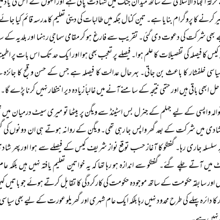
حرکۃ الجہاد الاسلامی کے ساتھ میدان جنگ میں شہادت پائی ہے اور انہوں نے اس کی یاد میں 
ے بھی شرکت کی دعوت دی گئی۔ تقریب سے فارغ ہو کر مقامی سماجی رہنما اور بلدیہ کے سابق
 کہ کیس کا فیصلہ کی تفصیلات کا علم ہوا۔ فیصلے پر تعجب بھی ہوا اور ایک حد تک اس بات پر اط
یاسی خلفشار کا باعث بن جاتی۔ بہرحال عدالت کا فیصلہ ہے جس کے حسن و قبح کا جائزہ 
 ابھی باقی ہیں اور حتمی نتیجہ کے سامنے آنے میں غالباً زیادہ دیر انتظار نہیں کرنا پڑے گا۔
والہ واپسی کے لیے جہلم کے جنرل بس اسٹینڈ سے ویگن پر بیٹھا تو میری سیٹ درمیان میں ت
دی میں شرکت کے بعد گھر واپس جا رہی تھی۔ ویگن کے روانہ ہوتے ہی ان دونوں کی گفتگو 
 سلسلہ جاری رہا۔ گفتگو کا آغاز حسب توقع نواز شریف کیس کے فیصلے سے ہوا اور پھر شادی
 میں آتے چلے گئے۔ گفتگو سے اندازہ ہو رہا تھا کہ یہ خواتین تعلیم یافتہ نہیں ہیں بلکہ عا
ور سابقہ حکومت کے ساتھ موجودہ حکومت کی کارکردگی کا تقابل کرتے ہوئے جو باتیں کیں
 کا دائرہ پہلے کی طرح محدود نہیں رہا بلکہ ایک عام شہری اور گھریلو عورت کے لیے بھی سیاس
 نہیں ہے۔