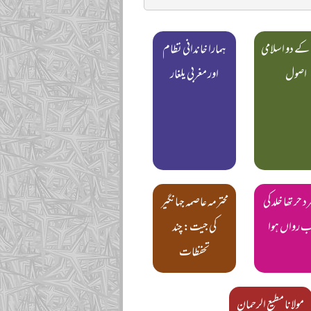
کے دو اسلامی
ہمارا خاندانی نظام
اصول
اور مغربی یلغار
 حر تھا خلد کی
محترمہ عاصمہ جہانگیر
ب رواں ہوا
کی جیت: چند
تحفظات
مولانا مطیع الرحمان