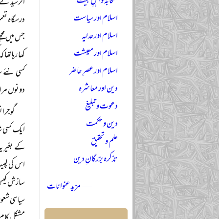
صحابہؓ و اہلِ بیتؓ
الرشید نے 
اسلام اور سیاست
اسلام اور عدلیہ
جس میں مجھ
اسلام اور معیشت
کھا رہا تھا
اسلام اور عصرِ حاضر
کسی نئے س
دین اور معاشرہ
دونوں مراحل
دعوت و تبلیغ
گوجران
دین و حکمت
ایک کسی شا
علم و تحقیق
کے بغیر یہ
تذکرہ بزرگانِ دین
اس کی لپیٹ
سازش کیس ا
— مزید عنوانات
سیاسی شعور
مشکل کام