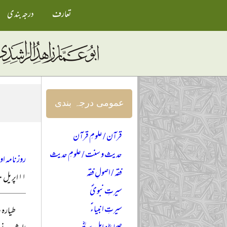
تعارف
درجہ بندی
عمومی درجہ بندی
قرآن / علومِ قرآن
حدیث و سنت / علومِ حدیث
روزنامہ ا
فقہ / اصولِ فقہ
۱۱ اپریل ۲۰۰۰ء
سیرتِ نبویؐ
سیرتِ انبیاءؑ
طیارہ 