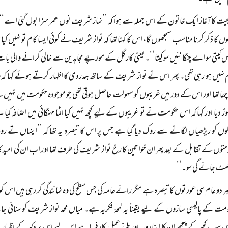
ت کا آغاز ایک خاتون کے اس جملہ سے ہوا کہ ’’نماز شریف نوں عمر سزا بول گئی اے‘‘۔ ا
ں کا ذکر کرنا مناسب سمجھوں گا، اس کا کہنا تھا کہ نواز شریف نے کوئی ایسا کام تو نہیں کی
 کیتی سو اے چنگا نئیں سو کیتا‘‘۔ یعنی کارگل کے مورچے مجاہدین سے خالی کرانے والی 
 نہیں ہو رہی تھی۔ پھر اس نے نواز شریف کے ساتھ ہمدردی کا اظہار کرتے ہوئے کہا کہ وہ ہم
ا تھا اور اس کے دور میں غریبوں کو سہولت حاصل ہوتی تھی جو موجودہ حکومت میں نہیں ہ
 دیا اور کہا کہ اس حکومت نے تو غریبوں کے لیے کچھ نہیں کیا الٹا مہنگائی میں اضافہ کیا
 کو ریڑھیاں لگانے سے روک دیا گیا ہے جس پر اس کا تبصرہ یہ تھا کہ ’’اینہاں تے روٹی
توں کے تقابل کے بعد پھر ان خواتین کا رخ نواز شریف کی طرف تھا اور اب ان کی امید کا س
ٹ جائے گی سو۔‘‘
ہر دو عام سی عورتوں کا تبصرہ ہے مگر رائے عامہ کی جس سطح کی وہ نمائندگی کر رہی ہیں اس کو
مت کے پالیسی سازوں کے لیے یقیناً یہ لمحۂ فکریہ ہے۔ میاں محمد نواز شریف کو سنائی جان