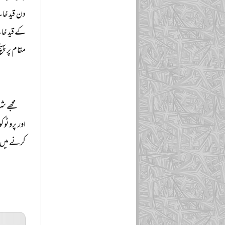
دن قید خان
کے قید خان
مقام پر پہ
مجھے ش
اور پروٹوک
کرنے میں 