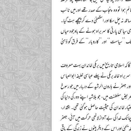
ا اور کچھ کیا بھی نہیں جا سکتا۔ مجھے کچھ عرصہ
ئم ہوا تو وہ پنجاب کے صدر تھے اور میں نائب
ھ نہ چل سکا اور استعفیٰ دے کر پیچھے ہٹ گیا۔
 سیاسی پارٹی کا سربراہ ہونے کے باوجود میاں
تک ’’سیاست‘‘ اور ’’کاروبار‘‘ کے فرق کو ذہنی
 کہ اسلامی تاریخ میں برمکی خاندان بہت معروف
اہ خالد برمکی نے پہلے عباسی خلیفہ ابوالعباس
ور جعفر نے ہارون الرشید کے دربار میں جو رسوخ
ریض سلطنت میں، جو بلاشبہ اپنے دور کی دنیا کی
ار خاندان کی حیثیت حاصل ہوگئی تھی۔ اقتدار،
انک خدا کی بے آواز لاٹھی حرکت میں آئی، جعفر
بکہ یحییٰ اور اس کے دیگر بیٹوں نے زندگی کے باقی