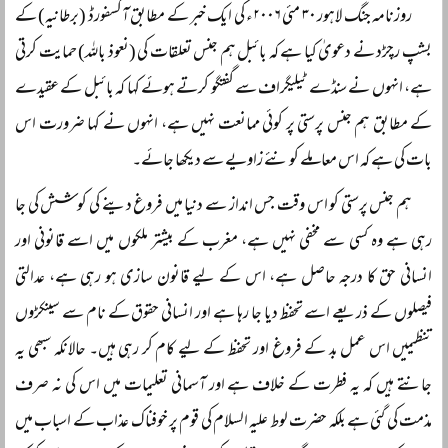
روزنامہ جنگ لاہور ۳۰ مئی ۲۰۰۶ء کی ایک خبر کے مطابق آکسفورڈ (برطانیہ) کے
بشپ رچڑد نے دعویٰ کیا ہے کہ بائبل ہم جنس تعلقات کی (نعوذ باللہ) حمایت کرتی
ہے، انہوں نے سنڈے ٹیلیگراف سے گفتگو کرتے ہوئے کہا کہ بائبل کے عقیدے
کے مطابق ہم جنس پرستی پر کوئی ممانعت نہیں ہے، انہوں نے کہا ضرورت اس
بات کی ہے کہ اس معاملے کو نئے زاویے سے دیکھا جائے۔
ہم جنس پرستی کو اس وقت جس انداز سے دنیا میں فروغ دینے کی کوشش کی جا
رہی ہے وہ کسی سے مخفی نہیں ہے، مغرب کے بیشتر ملکوں میں اسے قانونی اور
انسانی حق کا درجہ حاصل ہے، اس کے لیے قانون سازی ہو رہی ہے، عدالتی
فیصلوں کے ذریعے اسے تحفظ دیا جا رہا ہے اور انسانی حقوق کے نام سے سینکڑوں
تنظیمیں اس عمل بد کے فروغ اور تحفظ کے لیے کام کر رہی ہیں۔ حالانکہ سبھی یہ
جانتے ہیں کہ یہ فطرت کے خلاف ہے اور آسمانی تعلیمات میں اس کی نہ صرف
مذمت کی گئی ہے بلکہ حضرت لوط علیہ السلام کی قوم پر خوفناک عذاب کے اسباب میں