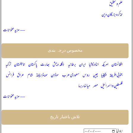
علم و تحقیق
تذکرہ بزرگانِ دین
— مزید عنوانات
مخصوص درجہ بندی
افغانستان
امریکہ
انڈونیشیا
ایران
برطانیہ
بنگلہ دیش
بھارت
پاکستان
تاجکستان
ترکیہ
جنوبی افریقہ
چیچنیا
چین
روس
سعودی عرب
سوڈان
سویٹزرلینڈ
شام
عراق
فرانس
فلسطین و اسرائیل
مصر
میانمار برما
— مزید عنوانات
تلاش باعتبار تاریخ
ابتدائی