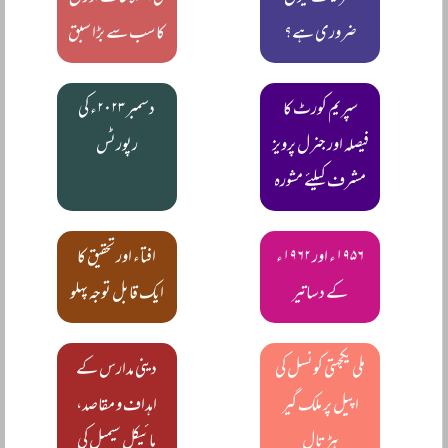
ضروری ہے؟
کا سب سے بڑا سبق
سپریم کورٹ کا
دسمبر ۲۰۲۳ء کی
فیصلہ اور جنرل پرویز
رپورٹس
مشرف کیلئے مشورہ
۱۹۵۶ء اور ۱۹۶۲ء
افتاء اور تحقیق کا
کے دساتیر
ایک قابل توجہ پہلو
ملی یکجہتی کونسل کی
دینی مدارس کے
اپیل پر ملک گیر
اہداف و مقاصد،
ہڑتال
مائیکل سیمپل کی