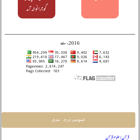
گوجرانوالہ آمد
2016ء سے
عمومی درجہ بندی
قرآن / علومِ قرآن