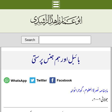
بائبل اور ہم جنس پرستی
ماہنامہ نصرۃ العلوم، گوجرانوالہ
جولائی ۲۰۰۶ء