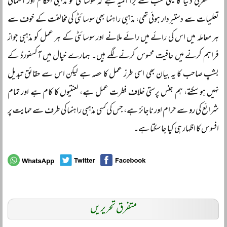
مغربی دنیا کا یہی سب سے بڑا المیہ ہے کہ سوسائٹی تو مذہبی احکام اور آسمانی
تعلیمات سے دستبردار ہوئی تھی، مذہبی راہنما بھی سوسائٹی کی مخالفت کے خوف سے
ہر معاملہ میں اس کی رائے میں رائے ملانے اور سوسائٹی کے ہر عمل کو مذہبی جواز
فراہم کرنے میں عافیت محسوس کرنے لگے ہیں۔ ہمارے خیال میں آکسفورڈ کے
بشپ صاحب کا یہ بیان بھی اسی طرز عمل کا حصہ ہے لیکن اس سے حقائق تبدیل
نہیں ہو سکتے، ہم جنس پرستی خلاف فطرت عمل ہے، لعنتیوں کا کام ہے اور تمام
شرائع کی رو سے حرام اور ناجائز ہے، جس کی کسی مذہبی راہنما کی طرف سے حمایت پر
افسوس کا اظہار ہی کیا جا سکتا ہے۔
متفرق تحریریں