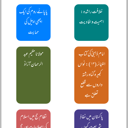
خلافت راشدہ:
پاپائے روم کی ایک
اہمیت و افادیت
اچھی اپیل کی
حمایت
امام ذہبیؒ کی کتاب
مولانا حکیم عبد
الکبائر (۱۳) : نواں
الرحمان آزادؒ
کبیرہ گناہ رشتہ
داروں سے قطع
تعلق ہے
پاکستان میں نفاذِ
نظامِ حج میں اسلام
شریعت کیوں
کی اصلاحات اور حج