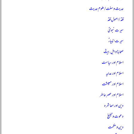
حدیث و سنت / علومِ حدیث
فقہ / اصولِ فقہ
سیرتِ نبویؐ
سیرتِ انبیاءؑ
صحابہؓ و اہلِ بیتؓ
اسلام اور سیاست
اسلام اور عدلیہ
اسلام اور معیشت
اسلام اور عصرِ حاضر
دین اور معاشرہ
دعوت و تبلیغ
دین و حکمت