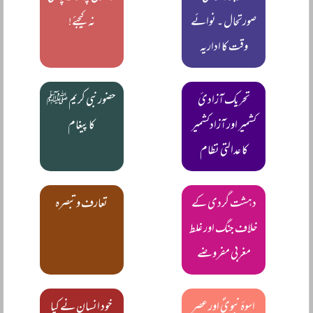
صورتحال ۔ نوائے
نہ کیجئے!
وقت کا اداریہ
تحریک آزادیٔ
حضور نبی کریم ﷺ
کشمیر اور آزادکشمیر
کا پیغام
کا عدالتی نظام
دہشت گردی کے
تعارف و تبصرہ
خلاف جنگ اور غلط
مغربی مفروضے
اسوۂ نبویؐ اور عصرِ
خود انسان نے کیا