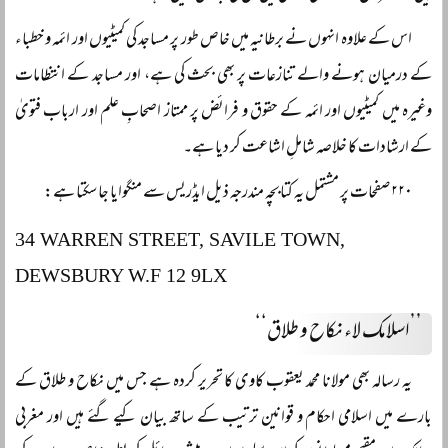
اس کے علاوہ انہوں نے برطانیہ میں خاص طور پر مساجد کی کمیٹیوں اور ائمہ و خطباء
کے درمیان ہونے والے تنازعات پر بھی بحث کی ہے، اور مساجد کے انتظامات
وغیرہ میں کمیٹیوں اور ائمہ کے حقوق و فرائض پر ممتاز اصحابِ علم اور ارباب فتویٰ
کے ارشادات کا خلاصہ شاملِ اشاعت کر دیا ہے۔
۲۲۰ صفحات پر مشتمل یہ کتابچہ مندرجہ ذیل ایڈریس سے منگوایا جا سکتا ہے:
34 WARREN STREET, SAVILE TOWN,
DEWSBURY W.F 12 9LX
’’اسلامک لاء نکاح و طلاق‘‘
یہ رسالہ بھی مولانا محمد یعقوب کاوی کا تحریر کردہ ہے جس میں نکاح و طلاق کے
بارے میں اسلامی احکام و قوانین ترتیب کے ساتھ بیان کیے گئے ہیں اور مغربی