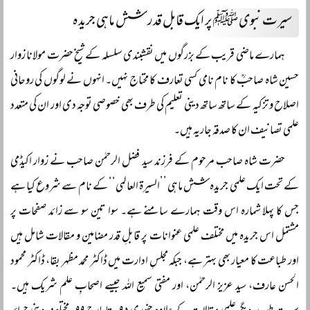
سیرت نبوی ﷺ پر ایک قابل قدر شش ماہی جریدہ
ہمارے ماضی قریب کے بزرگوں میں نقشبندی سلسلہ کے شیخ حضرت مولانا زوار
حسین شاہ صاحبؒ کا نام نامی کسی تعارف کا محتاج نہیں۔ انہوں نے لوگوں کی روحانی
اصلاح و تزکیہ کے ساتھ ساتھ دینی تعلیم کی طرف بھی خصوصی توجہ دی اور ان کی متعدد
علمی تصانیف ان کا صدقہ جاریہ ہیں۔
حضرت شاہ صاحب مرحوم کے فرزند سید فضل الرحمٰن صاحب نے زوار اکیڈمی
کے تحت ایک علمی جریدہ شش ماہی ’’السیرۃ العالمی‘‘ کے نام سے شروع کیا ہے
جس کا پہلا شمارہ اس وقت ہمارے سامنے ہے۔ سوا تین سو سے زائد صفحات پر
مشتمل اس جریدہ میں مختلف علمی عنوانات پر قابلِ قدر مضامین و مقالات شامل ہیں
اور طباعت کا معیار بھی بہتر ہے، جبکہ مجلسِ ادارت میں ڈاکٹر محمد مظہر بقا، ڈاکٹر محمود
الحسن عارف، سید عزیز الرحمٰن، اور مفتی سمیع اللہ جیسے اصحابِ علم شریک ہیں۔