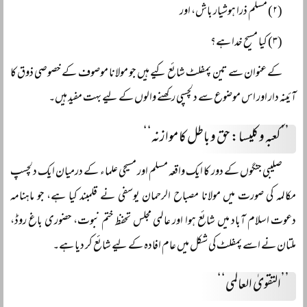
(۲) مسلم ذرا ہوشیار باش، اور
(۳) کیا مسیح خدا ہے؟
کے عنوان سے تین پمفلٹ شائع کیے ہیں جو مولانا موصوف کے خصوصی ذوق کا
آئینہ دار اور اس موضوع سے دلچسپی رکھنے والوں کے لیے بہت مفید ہیں۔
’’کعبہ و کلیسا: حق و باطل کا موازنہ‘‘
صلیبی جنگوں کے دور کا ایک واقعہ مسلم اور مسیحی علماء کے درمیان ایک دلچسپ
مکالمہ کی صورت میں مولانا مصباح الرحمان یوسفی نے قلمبند کیا ہے، جو ماہنامہ
دعوت اسلام آباد میں شائع ہوا اور عالمی مجلس تحفظ ختم نبوت، حضوری باغ روڈ،
ملتان نے اسے پمفلٹ کی شکل میں عام افادہ کے لیے شائع کر دیا ہے۔
’’التقوىٰ العالمی‘‘