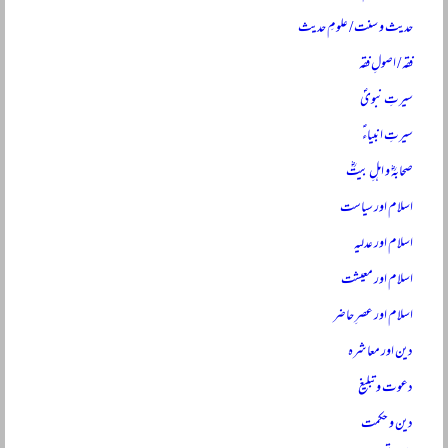
حدیث و سنت / علومِ حدیث
فقہ / اصولِ فقہ
سیرتِ نبویؐ
سیرتِ انبیاءؑ
صحابہؓ و اہلِ بیتؓ
اسلام اور سیاست
اسلام اور عدلیہ
اسلام اور معیشت
اسلام اور عصرِ حاضر
دین اور معاشرہ
دعوت و تبلیغ
دین و حکمت