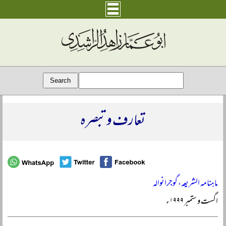
تعارف و تبصرہ
ماہنامہ الشریعہ، گوجرانوالہ
اگست و ستمبر ۱۹۹۹ء