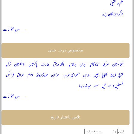
علم و تحقیق
تذکرہ بزرگانِ دین
— مزید عنوانات
مخصوص درجہ بندی
افغانستان
امریکہ
انڈونیشیا
ایران
برطانیہ
بنگلہ دیش
بھارت
پاکستان
تاجکستان
ترکیہ
جنوبی افریقہ
چیچنیا
چین
روس
سعودی عرب
سوڈان
سویٹزرلینڈ
شام
عراق
فرانس
فلسطین و اسرائیل
مصر
میانمار برما
— مزید عنوانات
تلاش باعتبار تاریخ
ابتدائی