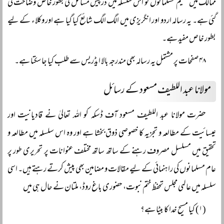
ممالک میں مقیم مسلمانوں کو اس سلسلہ میں درپیش مسائل کی بطور خاص وضاحت کی
گئی ہے۔ یہ رسالہ اردو اور انگریزی میں الگ الگ شائع کیا گیا ہے اور وکلاء کے لیے
بطور خاص مفید ہے۔
۴۸ صفحات پر مشتمل یہ رسالہ بھی مندرجہ بالا ایڈریس سے طلب کیا جا سکتا ہے۔
مولانا عبد اللطیف مسعود کے رسائل
حضرت مولانا عبد اللطیف مسعود آف ڈسکہ کو اللہ تعالیٰ نے قادیانیت اور
عیسائیت کے مطالعہ و تجزیہ کا خصوصی ذوق بخشا ہے اور وہ اس سلسلہ میں مطالعہ و
تحقیق میں مسلسل مصروف رہنے کے ساتھ ساتھ مختلف عنوانات پر تحریری طور پر
عام مسلمانوں کی راہنمائی کے لیے مقالات و مضامین بھی پیش کرتے رہتے ہیں۔ اسی
سلسلہ میں عالمی مجلس تحفظ ختم نبوت، حضوری باغ روڈ، ملتان نے حال ہی میں
(۱) کیا مسیح خدا کا بیٹا ہے؟