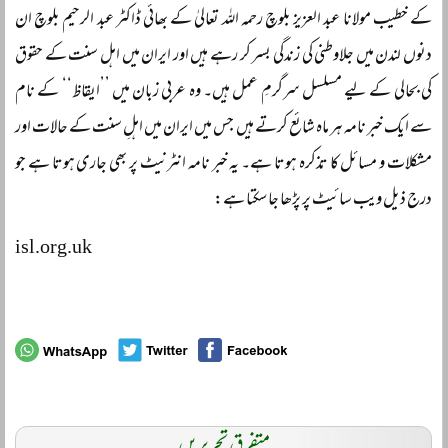
کے خطیب مولانا عبد العزیز بلوچ رحمہ اللہ تعالیٰ کے بھائی ڈاکٹر عبد الرحیم بلوچ ان
دنوں لندن میں جلاوطنی کی زندگی بسر کر رہے ہیں اور ایران میں اہل سنت کے حقوق
کی بحالی کے لیے مسلسل سرگرمِ عمل ہیں۔ وہ عربی زبان میں ’’ایقاظ‘‘ کے نام
سے ایک خبر نامہ ہر ماہ شائع کرتے ہیں جس میں ایران میں اہلِ سنت کے حالات اور
مشکلات و مسائل کا تذکرہ ہوتا ہے۔ یہ خبر نامہ انٹرنیٹ پر بھی جاری ہوتا ہے جو
درج ذیل ویب سائیٹ پر پڑھا جا سکتا ہے:
isl.org.uk
متفرق تحریریں