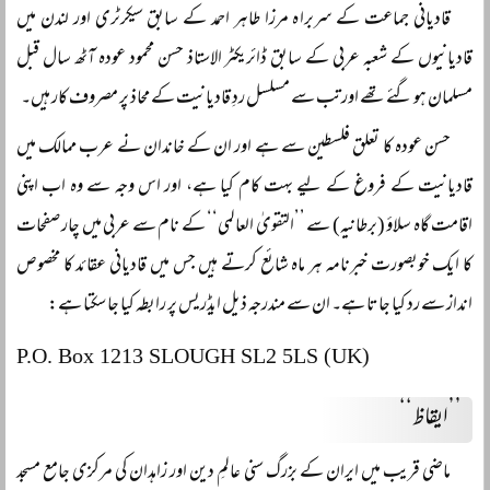
قادیانی جماعت کے سربراہ مرزا طاہر احمد کے سابق سیکرٹری اور لندن میں
قادیانیوں کے شعبہ عربی کے سابق ڈائریکٹر الاستاذ حسن محمود عودہ آٹھ سال قبل
مسلمان ہو گئے تھے اور تب سے مسلسل ردِ قادیانیت کے محاذ پر مصروف کار ہیں۔
حسن عودہ کا تعلق فلسطین سے ہے اور ان کے خاندان نے عرب ممالک میں
قادیانیت کے فروغ کے لیے بہت کام کیا ہے، اور اس وجہ سے وہ اب اپنی
اقامت گاہ سلاؤ (برطانیہ) سے ’’التقویٰ العالمی‘‘ کے نام سے عربی میں چار صفحات
کا ایک خوبصورت خبرنامہ ہر ماہ شائع کرتے ہیں جس میں قادیانی عقائد کا مخصوص
انداز سے رد کیا جاتا ہے۔ ان سے مندرجہ ذیل ایڈریس پر رابطہ کیا جا سکتا ہے:
P.O. Box 1213 SLOUGH SL2 5LS (UK)
’’ایقاظ‘‘
ماضی قریب میں ایران کے بزرگ سنی عالمِ دین اور زاہدان کی مرکزی جامع مسجد