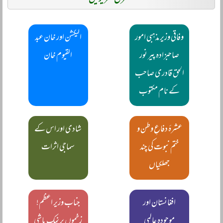
وفاقی وزیر مذہبی امور
الیکشن اور خان عبد
صاحبزادہ پیر نور
القیوم خان
الحق قادری صاحب
کے نام مکتوب
عشرۂ دفاعِ وطن و
شادی اور اس کے
ختم نبوت کی چند
سماجی اثرات
جھلکیاں
افغانستان اور
جناب وزیر اعظم!
موجودہ عالمی
زخموں پر نمک پاشی