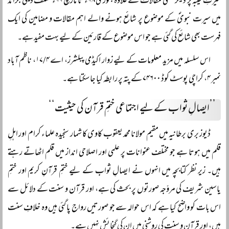
سیرتِ طیبہ پر دیگر علمی مقالات کے علاوہ جنوری ۹۸ء تا مارچ ۹۹ء مختلف دینی جرائد
میں سیرت نبویؐ کے موضوع پر شائع ہونے والے اہم مقالات و مضامین کی ایک
فہرست بھی شائع کی گئی ہے جو اس موضوع کے قارئین کے لیے بہت مفید ہے۔
اس سلسلہ میں مزید معلومات کے لیے زوار اکیڈمی پبلشرز، اے ۱۷/۴، ناظم آباد
نمبر ۴، کراچی پوسٹ کوڈ ۷۴۶۰۰ کے پتہ پر رابطہ کیا جا سکتا ہے۔
’’ایصالِ ثواب کے لیے اجتماعی ختمِ قرآن کی حیثیت‘‘
ڈیوز بری برطانیہ میں مقیم مولانا محمد یعقوب کاوی کا شمار سنجیدہ علماء کرام اور اہلِ
قلم میں ہوتا ہے جو مختلف عنوانات پر علمی اور اصلاحی انداز میں قلم اٹھاتے رہتے
ہیں۔ زیر نظر کتابچہ میں انہوں نے ایصالِ ثواب کے لیے ختمِ قرآنِ کریم اور ختمِ
یاسین شریف کی مروّجہ صورتوں پر بحث کی ہے، اور قرآن و سنت کے دلائل سے
اس بات کو واضح کیا ہے کہ اس حوالہ سے جو صورتیں رواج پا گئی ہیں وہ خلافِ سنت
ہیں، اور قرآن و سنت کی روشنی میں ان کی گنجائش نہیں ہے۔