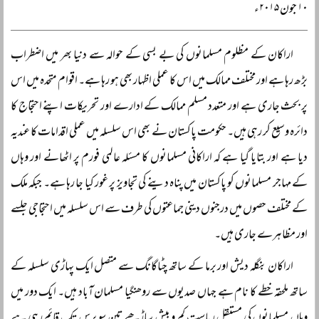
۱۰ جون ۲۰۱۵ء
اراکان کے مظلوم مسلمانوں کی بے بسی کے حوالہ سے دنیا بھر میں اضطراب
بڑھ رہا ہے اور مختلف ممالک میں اس کا عملی اظہار بھی ہو رہا ہے۔ اقوام متحدہ میں اس
پر بحث جاری ہے اور متعدد مسلم ممالک کے ادارے اور تحریکات اپنے احتجاج کا
دائرہ وسیع کر رہی ہیں۔ حکومت پاکستان نے بھی اس سلسلہ میں عملی اقدامات کا عندیہ
دیا ہے اور بتایا گیا ہے کہ اراکانی مسلمانوں کا مسئلہ عالمی فورم پر اٹھانے اور وہاں
کے مہاجر مسلمانوں کو پاکستان میں پناہ دینے کی تجاویز پر غور کیا جا رہا ہے۔ جبکہ ملک
کے مختلف حصوں میں درجنوں دینی جماعتوں کی طرف سے اس سلسلہ میں احتجاجی جلسے
اور مظاہرے جاری ہیں۔
اراکان بنگلہ دیش اور برما کے ساتھ چٹاگانگ سے متصل ایک پہاڑی سلسلہ کے
ساتھ ملحقہ خطے کا نام ہے جہاں صدیوں سے روھنگیا مسلمان آباد ہیں۔ ایک دور میں