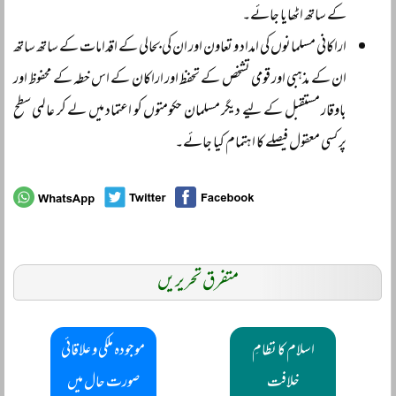
کے ساتھ اٹھایا جائے۔
اراکانی مسلمانوں کی امداد و تعاون اور ان کی بحالی کے اقدامات کے ساتھ ساتھ
ان کے مذہبی اور قومی تشخص کے تحفظ اور اراکان کے اس خطہ کے محفوظ اور
باوقار مستقبل کے لیے دیگر مسلمان حکومتوں کو اعتماد میں لے کر عالمی سطح
پر کسی معقول فیصلے کا اہتمام کیا جائے۔
متفرق تحریریں
اسلام کا نظامِ
موجودہ ملکی و علاقائی
خلافت
صورت حال میں