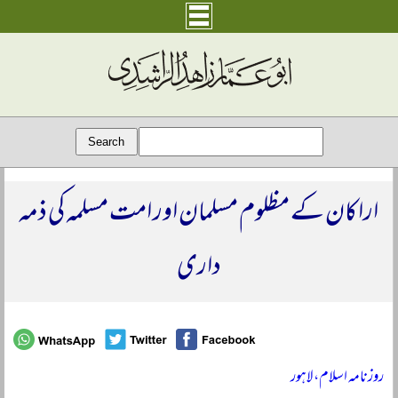
اراکان کے مظلوم مسلمان اور امت مسلمہ کی ذمہ
داری
روزنامہ اسلام، لاہور