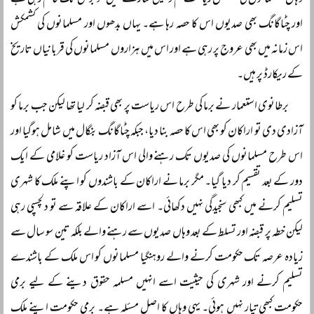
وہاں مسلمانوں کی مستقل ریاست کم و بیش ساڑھے تین سو برس تک قائم رہی ہے
اور چٹاگانگ بھی صدیوں اس کا حصہ رہا ہے۔ یہاں بدھوں اور مسلمانوں کی کشمکش
اس زمانہ میں بھی عروج پر رہی ہے اور اس میں ہزاروں مسلمانوں کی قربانیاں تاریخ
کے ریکارڈ پر ہیں۔
برطانوی استعمار نے برما کی طرح اس ریاست پر بھی قبضہ کر لیا تھا لیکن جب برما کو
آزادی دی تو اراکان کو بھی اس کا حصہ بنا دیا، جبکہ چٹاگانگ بنگال میں شامل ہوگیا اور
اس طرح مسلمانوں کی صدیوں تک رہنے والی اس آزاد ریاست کو غلامی کے ایک
دور کے بعد تقسیم کر دیا گیا۔ مگر برما نے اراکان کے باشندوں کو اپنے ملک کا شہری
تسلیم کرنے میں کبھی سنجیدگی نہیں دکھائی۔ اسے اراکان کے علاقہ سے تو دلچسپی رہی
لیکن خطہ پر قبضہ اور تسلط کے بعد وہاں صدیوں سے رہنے والے بلکہ تین سو سال سے
زیادہ عرصہ تک حکومت کرنے والے روہنگیا مسلمانوں کو اس ملک کے باشندے
تسلیم کرنے اور شہری کی حیثیت اسے انہیں مسلمہ حقوق دینے کے لیے برمی
حکومت کبھی تیار نہیں ہوئی۔ یہی وہاں کا اصل مسئلہ ہے۔ برمی حکومت اپنے ملک