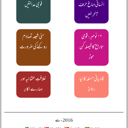
انسانی دماغ حرفِ
فوجی عدالتیں
آخر نہیں
۱۶ نومبر، قومی
سنی شیعہ تصادم
تاریخ کا فیصلہ کن
روکنے کی ضرورت
موڑ
قادیانی مسئلہ کا نیا
خلافتِ عثمانیہ اور
راؤنڈ
ہمارے اکابر
2016ء سے