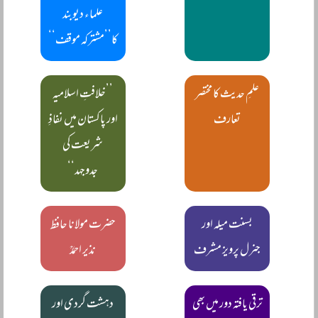
علماء دیوبند
کا’’مشترکہ موقف‘‘
علمِ حدیث کا مختصر
’’خلافتِ اسلامیہ
تعارف
اور پاکستان میں نفاذِ
شریعت کی
جدوجہد‘‘
بسنت میلہ اور
حضرت مولانا حافظ
جنرل پرویز مشرف
نذیر احمدؒ
ترقی یافتہ دور میں بھی
دہشت گردی اور