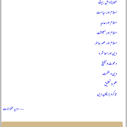
صحابہؓ و اہلِ بیتؓ
اسلام اور سیاست
اسلام اور عدلیہ
اسلام اور معیشت
اسلام اور عصرِ حاضر
دین اور معاشرہ
دعوت و تبلیغ
دین و حکمت
علم و تحقیق
تذکرہ بزرگانِ دین
— مزید عنوانات