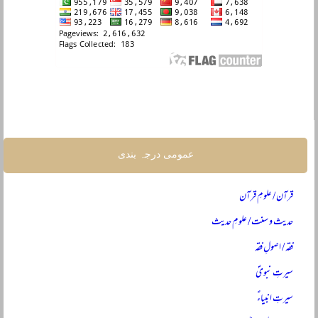
عمومی درجہ بندی
قرآن / علومِ قرآن
حدیث و سنت / علومِ حدیث
فقہ / اصولِ فقہ
سیرتِ نبویؐ
سیرتِ انبیاءؑ