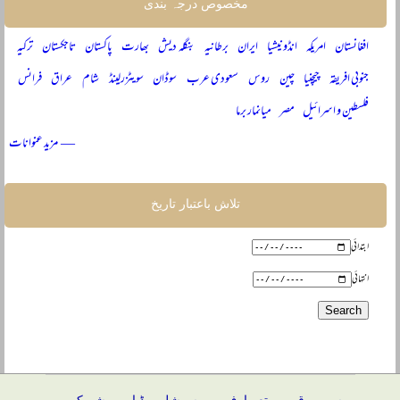
مخصوص درجہ بندی
افغانستان
امریکہ
انڈونیشیا
ایران
برطانیہ
بنگلہ دیش
بھارت
پاکستان
تاجکستان
ترکیہ
جنوبی افریقہ
چیچنیا
چین
روس
سعودی عرب
سوڈان
سویٹزرلینڈ
شام
عراق
فرانس
فلسطین و اسرائیل
مصر
میانمار برما
— مزید عنوانات
تلاش باعتبار تاریخ
ابتدائی
انتہائی