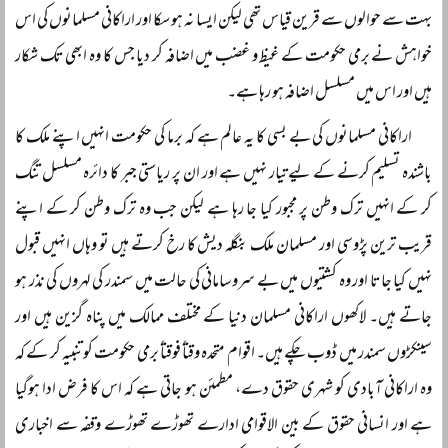
بہت سے حوالوں سے قرین قیاس تھی لیکن ایسا نہ ہو سکا اور اراکانی مسلمانوں کی اس
خواہش نے برمی حکومت کے غیظ و غضب میں اضافہ کر دیا جس کا وہ ابھی تک شکار
ہیں اور اس میں مسلسل اضافہ ہو رہا ہے۔
اراکانی مسلمانوں کی بے بسی کا یہ عالم ہے کہ برما کی حکومت انہیں اپنے ملک کا
باشندہ تسلیم کرنے کے لیے تیار نہیں ہے اور ان پر ریاستی جبر کا دائرہ مسلسل تنگ
کر کے انہیں ترک وطن پر مجبور کیا جا رہا ہے لیکن جب وہ ترک وطن کر کے اپنے
قریب ترین پڑوسی اور مسلمان ملک بنگلہ دیش کا رخ کرتے ہیں تو وہاں انہیں قبول
نہیں کیا جاتا اور وہ کشتیوں میں بے سروسامانی کی حالت میں سمندر کی لہروں کی نذر ہو
جاتے ہیں۔ لاکھوں اراکانی مسلمان دنیا کے مختلف ممالک میں پناہ گزین ہیں اور
سینکڑوں سمندر میں ڈوب چکے ہیں۔ اقوام متحدہ وقتاً فوقتاً برمی حکومت کو تنبیہ کر کے کہ
وہ اراکانی آبادی کو شہری حقوق دے، مطمئن ہو جاتی ہے کہ اس کا فرض ادا ہوگیا
ہے اور انسانی حقوق کے بین الاقوامی ادارے تھوڑے تھوڑے وقفہ سے اخباری