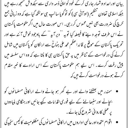
بیان اور اعداد و شمار جاری کر کے خود کو اپنی ذمہ داری سے سبکدوش سمجھ رہے ہیں
جبکہ اسلامی تعاون تنظیم (او آئی سی) کو تو گویا سانپ ہی سونگھ گیا ہے کہ وہ زبانی جمع
خرچ کی ضرورت بھی نہیں محسوس کر رہی۔ اس صورت حال میں اگر حکومت پاکستان
نے اس طرف توجہ دینے کا فیصلہ کیا تو یہ ’’دیر آید‘‘ کے باوجود خوش آئند ہے اور
تحریک پاکستان کے موقع پر قائد اعظم محمد علی جناحؒ سے اراکان کو پاکستان میں شامل
کرنے کی درخواست کے تناظر میں یہ حق پاکستان ہی کا بنتا ہے کہ وہ اس سلسلہ میں
پیش رفت کرے۔ اس لیے ہم حکومت پاکستان کے اس ارادے کا خیر مقدم
کرتے ہوئے درخواست کرتے ہیں کہ
سمندر میں بھٹکنے والے اور بے گھر ہو جانے والے اراکانی مسلمانوں کو
بچانے اور سنبھالنے کے لیے فوری اقدامات کیے جائیں اور ہنگامی بنیادوں
پر عملی کاروائی شروع کی جائے۔
اقوام متحدہ اور عالمی اداروں میں اراکانی مسلمانوں کی مظلومیت کا کیس سنجیدگی