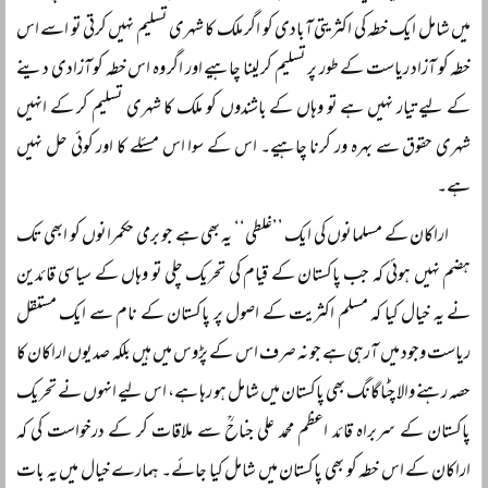
میں شامل ایک خطہ کی اکثریتی آبادی کو اگر ملک کا شہری تسلیم نہیں کرتی تو اسے اس
خطہ کو آزاد ریاست کے طور پر تسلیم کر لینا چاہیے اور اگر وہ اس خطہ کو آزادی دینے
کے لیے تیار نہیں ہے تو وہاں کے باشندوں کو ملک کا شہری تسلیم کر کے انہیں
شہری حقوق سے بہرہ ور کرنا چاہیے۔ اس کے سوا اس مسئلے کا اور کوئی حل نہیں
ہے۔
اراکان کے مسلمانوں کی ایک ’’غلطی‘‘ یہ بھی ہے جو برمی حکمرانوں کو ابھی تک
ہضم نہیں ہوئی کہ جب پاکستان کے قیام کی تحریک چلی تو وہاں کے سیاسی قائدین
نے یہ خیال کیا کہ مسلم اکثریت کے اصول پر پاکستان کے نام سے ایک مستقل
ریاست وجود میں آرہی ہے جو نہ صرف اس کے پڑوس میں ہیں بلکہ صدیوں اراکان کا
حصہ رہنے والا چٹاگانگ بھی پاکستان میں شامل ہو رہا ہے، اس لیے انہوں نے تحریک
پاکستان کے سربراہ قائد اعظم محمد علی جناحؒ سے ملاقات کر کے درخواست کی کہ
اراکان کے اس خطہ کو بھی پاکستان میں شامل کیا جائے۔ ہمارے خیال میں یہ بات