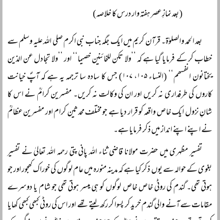
(بعد نمازِ عصر ہفتہ وار درس کا خلاصہ)
بعد الحمد والصلوٰۃ۔ قرآن کریم میں ایک جگہ جناب نبی اکرم صلی اللہ علیہ وسلم سے
خطاب کر کے فرمایا گیا ہے کہ ’’ولا تکن للخائنین خصیما‘‘ اور ’’ولا تجادل عن الذین
یختانون انفسھم‘‘ (النساء ۱۰۵، ۱۰۷) جس کا سادہ سا ترجمہ یہ ہے کہ آپؐ خیانت
کاروں کی طرفداری نہ کریں اور ان کی وکالت نہ کریں۔ مفسرین کرامؒ نے اس کا
شانِ نزول ایک خاص واقعہ کو قرار دیا ہے جو مختلف محدثین کرام اور مفسرین عظامؒ
نے اپنے اپنے انداز میں ذکر فرمایا ہے۔
تفسیر مظہری میں حضرت مولانا قاضی ثناء اللہ پانی پتی رحمہ اللہ تعالیٰ نے تفسیر
بغوی کے حوالہ سے یوں ذکر کیا ہے کہ مدینہ منورہ میں عام لوگوں کی خوراک کھجور اور جو
ہوتی تھی۔ گندم کی روٹی خاص خاص لوگوں کو ہی میسر ہوتی تھی جو شام یا دوسرے
مقامات سے آنے والی گندم خرید کر پسوا کر رکھ لیتے تھے اور اس کی روٹی کبھی کبھی کھایا