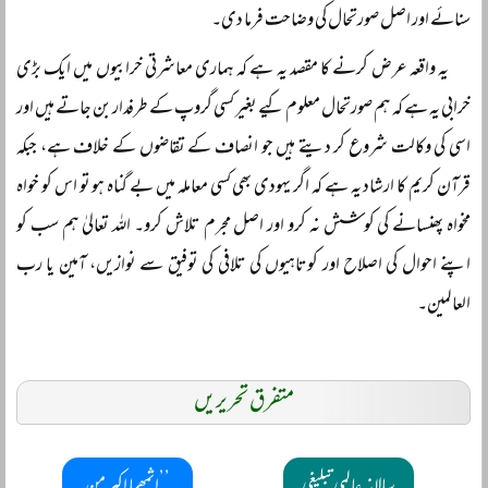
سنائے اور اصل صورتحال کی وضاحت فرما دی۔
یہ واقعہ عرض کرنے کا مقصد یہ ہے کہ ہماری معاشرتی خرابیوں میں ایک بڑی
خرابی یہ ہے کہ ہم صورتحال معلوم کیے بغیر کسی گروپ کے طرفدار بن جاتے ہیں اور
اسی کی وکالت شروع کر دیتے ہیں جو انصاف کے تقاضوں کے خلاف ہے، جبکہ
قرآن کریم کا ارشاد یہ ہے کہ اگر یہودی بھی کسی معاملہ میں بے گناہ ہو تو اس کو خواہ
مخواہ پھنسانے کی کوشش نہ کرو اور اصل مجرم تلاش کرو۔ اللہ تعالیٰ ہم سب کو
اپنے احوال کی اصلاح اور کوتاہیوں کی تلافی کی توفیق سے نوازیں، آمین یا رب
العالمین۔
متفرق تحریریں