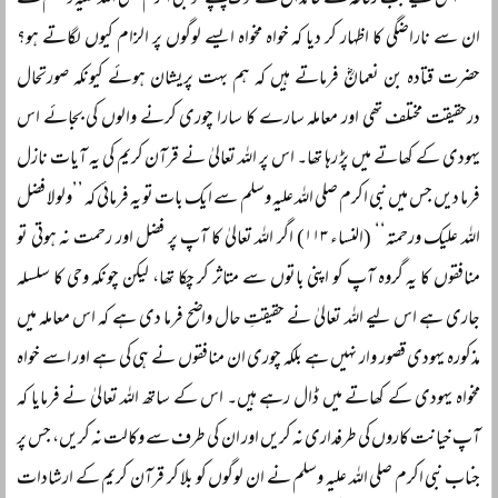
اس لیے جب رفاعہؓ کے خاندان کے لوگ پہنچے تو نبی اکرم صلی اللہ علیہ وسلم نے
ان سے ناراضگی کا اظہار کر دیا کہ خواہ مخواہ ایسے لوگوں پر الزام کیوں لگاتے ہو؟
حضرت قتادہ بن نعمانؓ فرماتے ہیں کہ ہم بہت پریشان ہوئے کیونکہ صورتحال
درحقیقت مختلف تھی اور معاملہ سارے کا سارا چوری کرنے والوں کی بجائے اس
یہودی کے کھاتے میں پڑ رہا تھا۔ اس پر اللہ تعالیٰ نے قرآن کریم کی یہ آیات نازل
فرما دیں جس میں نبی اکرم صلی اللہ علیہ وسلم سے ایک بات تو یہ فرمائی کہ ’’ولو لا فضل
اللہ علیک ورحمتہ‘‘ (النساء ۱۱۳) اگر اللہ تعالیٰ کا آپ پر فضل اور رحمت نہ ہوتی تو
منافقوں کا یہ گروہ آپ کو اپنی باتوں سے متاثر کر چکا تھا، لیکن چونکہ وحی کا سلسلہ
جاری ہے اس لیے اللہ تعالیٰ نے حقیقتِ حال واضح فرما دی ہے کہ اس معاملہ میں
مذکورہ یہودی قصور وار نہیں ہے بلکہ چوری ان منافقوں نے ہی کی ہے اور اسے خواہ
مخواہ یہودی کے کھاتے میں ڈال رہے ہیں۔ اس کے ساتھ اللہ تعالیٰ نے فرمایا کہ
آپ خیانت کاروں کی طرفداری نہ کریں اور ان کی طرف سے وکالت نہ کریں، جس پر
جناب نبی اکرم صلی اللہ علیہ وسلم نے ان لوگوں کو بلا کر قرآن کریم کے ارشادات