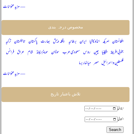
— مزید عنوانات
مخصوص درجہ بندی
افغانستان
امریکہ
انڈونیشیا
ایران
برطانیہ
بنگلہ دیش
بھارت
پاکستان
تاجکستان
ترکیہ
جنوبی افریقہ
چیچنیا
چین
روس
سعودی عرب
سوڈان
سویٹزرلینڈ
شام
عراق
فرانس
فلسطین و اسرائیل
مصر
میانمار برما
— مزید عنوانات
تلاش باعتبار تاریخ
ابتدائی
انتہائی