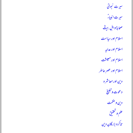
سیرتِ نبویؐ
سیرتِ انبیاءؑ
صحابہؓ و اہلِ بیتؓ
اسلام اور سیاست
اسلام اور عدلیہ
اسلام اور معیشت
اسلام اور عصرِ حاضر
دین اور معاشرہ
دعوت و تبلیغ
دین و حکمت
علم و تحقیق
تذکرہ بزرگانِ دین