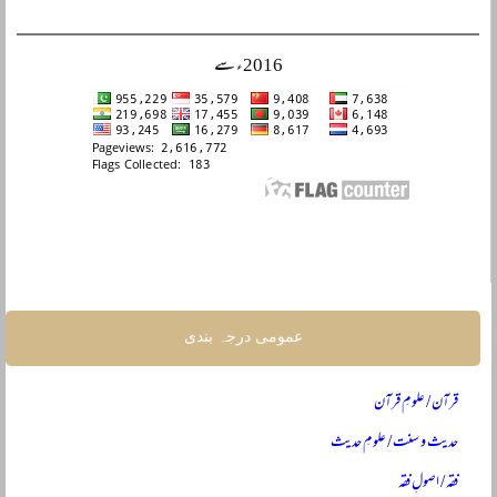
2016ء سے
عمومی درجہ بندی
قرآن / علومِ قرآن
حدیث و سنت / علومِ حدیث
فقہ / اصولِ فقہ