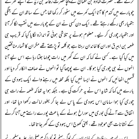
کرتے تھے۔ حضرت قتادہ بن نعمانؓ کے چچا حضرت رفاعہ بن زیدؓ نے اپنے گھر کے
چوبارے میں گندم کا آٹا ایک کمرے میں سٹور کر رکھا تھا جس کے ساتھ ان کے جنگی
ہتھیار بھی رکھے رہتے تھے۔ ایک دن کسی نے ان کے چوبارے میں نقب لگا کر آٹا
اور ہتھیار چوری کر لیے۔ معلوم ہونے پر تلاشی ہوئی تو اندازہ لگایا گیا کہ قریب ہی
طعمہ بن ابیرق اور ان کا خاندان رہتا ہے جو کلمہ تو پڑھتے تھے مگر ان کا شمار منافقین
میں کیا گیا ہے۔ کسی نے کہا کہ ان کے گھر میں رات چولہا جلتا رہا ہے اس لیے آٹا
انہوں نے ہی چوری کیا ہو گا۔ ان سے پوچھا گیا تو انہوں نے صاف انکار کر دیا اور
قسمیں اٹھائیں کہ انہوں نے ایسا نہیں کیا بلکہ محلہ میں رہنے والے ایک یہودی کے
بارے میں کہا کہ شاید اس نے یہ حرکت کی ہے۔ جبکہ ہوا یہ تھا کہ طعمہ نے رات ہی
چوری کیا ہوا سامان اس یہودی کے پاس لے جا کر بطور امانت رکھوا دیا تھا، اور
اتفاق سے آٹے کی بوری میں سوراخ ہونے کے باعث پورے راستے میں آٹا گرنے
کے نشانات بھی موجود تھے، یعنی کھوج اس یہودی کے گھر جاتا تھا۔