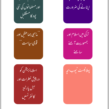
اپنانے کی ضرورت
اور مسلمانوں کی نئی
پود کا مستقبل
ترکی میں اسلام اور
’’مذہبی جماعتیں اور
جمہوریت آمنے
قومی سیاست‘‘
سامنے
پہلا ٹیسٹ ٹیوب بچہ
اسلامائزیشن کو
درپیش خطرات اور
آل پارٹیز
کانفرنسیں