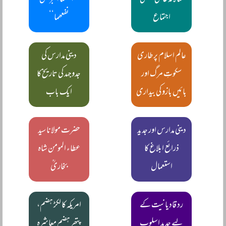
سالانہ عالمی تبلیغی
’’اثمھما اکبر من
اجتماع
نفعھما‘‘
عالم اسلام پر طاری
دینی مدارس کی
سکوتِ مرگ اور
جدوجہد کی تاریخ کا
بائیں بازو کی بیداری
ایک باب
دینی مدارس اور جدید
حضرت مولانا سید
ذرائع ابلاغ کا
عطاء المومن شاہ
استعمال
بخاریؒ
رد قادیانیت کے
امریکہ کا لکڑ ہضم،
لیے جدید اسلوب
پتھر ہضم معاشرہ