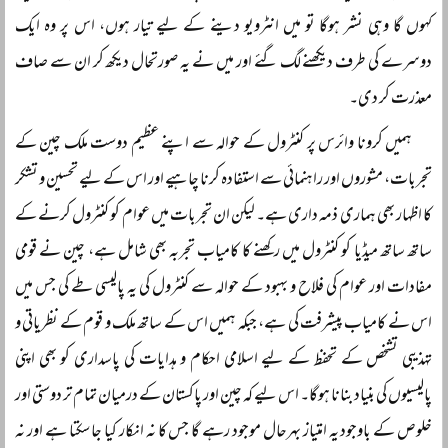
کہوں گا وہی نشر ہوگا تو میں انٹرویو دینے کے لیے تیار ہوں، اس پر وہ ایک
دوسرے کی طرف دیکھنے لگ گئے اور میں نے یہ صورتحال دیکھ کر ان سے صاف
معذرت کر دی۔
ہمیں کرونا وائرس پر کنٹرول کے حوالہ سے اپنے عظیم دوست ملک چین کے
تجربات، مشوروں اور راہنمائی سے استفادہ کرنا چاہیے اور اس کے لیے تحسین و تشکر
کا اظہار بھی ہماری ذمہ داری ہے۔ لیکن ان تجربات میں عوام کو کنٹرول کرنے کے
ساتھ ساتھ میڈیا کو کنٹرول میں رکھنے کا کامیاب تجربہ بھی شامل ہے، چین نے قومی
مفادات اور عوام کی فلاح و بہبود کے حوالہ سے کنٹرول کی یہ پالیسی طے کی جس میں
اس نے کامیاب پیشرفت کی ہے، جبکہ ہمیں اس کے ساتھ ملک و قوم کے نظریاتی و
تہذیبی تشخص کے تحفظ کے لیے اسلامی احکام و ہدایات کی پاسداری کو بھی اپنی
پالیسیوں کی بنیاد بنانا ہوگا۔ اس لیے کہ چین اور پاکستان کے درمیان تمام تر دوستی اور
خلوص کے باوجود یہ امتیاز بہرحال موجود رہے گا جس کا نہ انکار کیا جا سکتا ہے اور نہ