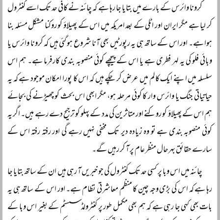
کرونا وائرس کے بارے میں بتایا جا رہا ہے کہ چائنہ نے کافی حد تک اسے کنٹرول
کر لیا ہے مگر ایران اور اٹلی کے بعد امریکہ میں اس کے پھیلاؤ کو روکنا مشکل مسئلہ بنا
ہوا ہے۔ اور اس کے ساتھ ہی یہ رپورٹیں بھی آنا شروع ہو گئی ہیں کہ کرونا وائرس یا
وبائی فلو کی یہ لہر فطری ہے یا اس کے پیچھے کوئی منصوبہ بندی کارفرما ہے۔ ہم اس
سلسلہ میں اپنے ایک کالم میں عرض کر چکے ہیں کہ اس کا پورا امکان موجود ہے کہ یہ
حیاتیاتی جنگ یا وائرس وار کا کوئی مرحلہ ہو، مگر ابھی اس بحث کو چھیڑنے کی بجائے
ہم اس کے پھیلاؤ کو روکنے اور متاثرین کی مدد کے پہلو کو ترجیح دے رہے ہیں۔ اگر یہ
کوئی منصوبہ بندی ہے تو وہ زیادہ دیر تک مخفی نہیں رہے گی اور رفتہ رفتہ اس کے
سارے حقائق بہرحال منظر عام پر آ کر رہیں گے۔
چائنہ میں اس وبا پر کسی حد تک کنٹرول کی جو خبریں آ رہی ہیں ان کے ساتھ بتایا جا
رہا ہے کہ اس کی بڑی وجہ چین کا منظم معاشرتی نظام ہے۔ اور اس کے ساتھ ہی یہ
بات بھی کہی جا رہی ہے کہ ہم بھی مکمل طور پر کنٹرولڈ سسٹم کے بغیر اس وبا کے