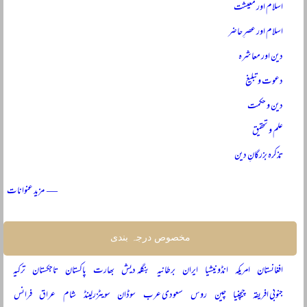
اسلام اور معیشت
اسلام اور عصرِ حاضر
دین اور معاشرہ
دعوت و تبلیغ
دین و حکمت
علم و تحقیق
تذکرہ بزرگانِ دین
— مزید عنوانات
مخصوص درجہ بندی
افغانستان
امریکہ
انڈونیشیا
ایران
برطانیہ
بنگلہ دیش
بھارت
پاکستان
تاجکستان
ترکیہ
جنوبی افریقہ
چیچنیا
چین
روس
سعودی عرب
سوڈان
سویٹزرلینڈ
شام
عراق
فرانس