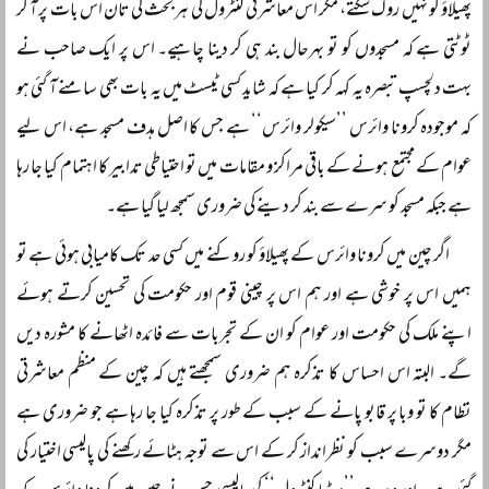
پھیلاؤ کو نہیں روک سکتے، مگر اس معاشرتی کنٹرول کی ہر بحث کی تان اس بات پر آ کر
ٹوٹتی ہے کہ مسجدوں کو تو بہرحال بند ہی کر دینا چاہیے۔ اس پر ایک صاحب نے
بہت دلچسپ تبصرہ یہ کہہ کر کیا ہے کہ شاید کسی ٹیسٹ میں یہ بات بھی سامنے آ گئی ہو
کہ موجودہ کرونا وائرس ’’سیکولر وائرس‘‘ ہے جس کا اصل ہدف مسجد ہے، اس لیے
عوام کے مجتمع ہونے کے باقی مراکز و مقامات میں تو احتیاطی تدابیر کا اہتمام کیا جا رہا
ہے جبکہ مسجد کو سرے سے بند کر دینے کی ضروری سمجھ لیا گیا ہے۔
اگر چین میں کرونا وائرس کے پھیلاؤ کو روکنے میں کسی حد تک کامیابی ہوئی ہے تو
ہمیں اس پر خوشی ہے اور ہم اس پر چینی قوم اور حکومت کی تحسین کرتے ہوئے
اپنے ملک کی حکومت اور عوام کو ان کے تجربات سے فائدہ اٹھانے کا مشورہ دیں
گے۔ البتہ اس احساس کا تذکرہ ہم ضروری سمجھتے ہیں کہ چین کے منظم معاشرتی
نظام کا تو وبا پر قابو پانے کے سبب کے طور پر تذکرہ کیا جا رہا ہے جو ضروری ہے
مگر دوسرے سبب کو نظرانداز کر کے اس سے توجہ ہٹائے رکھنے کی پالیسی اختیار کی