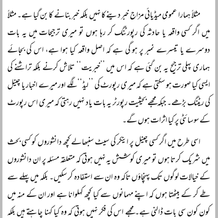
مثلاً ہمارا عمومی میڈیائی مزاج خبر دینے کا نہیں بلکہ خبر بنانے کا بن گیا ہے۔ مثلاً
میں اگر کسی واقعہ یا حادثہ کی رپورٹنگ کر رہا ہوں تو میری ترجیحات میں یہ بات
دوسرے یا تیسرے نمبر پر ہو گی ہے کہ اصل واقعہ کیا ہوا ہے، اس کی بجائے
ہماری پہلی ترجیح یہ بن گئی ہے کہ اس میں ’’خبریت‘‘ تلاش کرنے بلکہ تراشنے کی
ایسی کیا صورت ہو سکتی ہے کہ میری رپورٹ کی ’’لیڈ‘‘ لگے اور میرے اخبار یا چینل
کی ریٹنگ بڑھے۔ جبکہ مجھے بحیثیت رپورٹر یہ بات یاد نہیں رہتی کہ میری اس رپورٹ
کے سوسائٹی پر کیا اثرات ہوں گے۔
اسی طرح میں اگر کسی چینل پر اینکر کی سیٹ سنبھالے کچھ دانشوروں کو کسی بحث
میں شریک کرتا ہوں تو میری کوشش یہ نہیں ہوتی کہ متعلقہ مسئلہ پر ان دانشوروں
کے خیالات لوگوں تک پہنچاؤں تاکہ وہ ان سے استفادہ کر سکیں۔ بلکہ میں پہلے سے
طے کر کے بیٹھتا ہوں کہ اپنے مہمانوں سے کیا کچھ کہلوانا ہے اور ان کے منہ میں
کون کون سی بات ڈالنی ہے۔ مجھے اس کی فکر نہیں ہوتی کہ وہ کیا کہنا چاہتے ہیں بلکہ