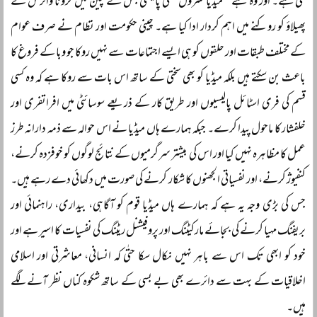
گئی ہے۔ اور وہ ہے ’’میڈیا کنٹرول‘‘ کی پالیسی جس نے چین میں کرونا وائرس کے
پھیلاؤ کو روکنے میں اہم کردار ادا کیا ہے۔ چینی حکومت اور نظام نے صرف عوام
کے مختلف طبقات اور حلقوں کو ہی ایسے اجتماعات سے نہیں روکا جو وبا کے فروغ کا
باعث بن سکتے ہیں بلکہ میڈیا کو بھی سختی کے ساتھ اس بات سے روکا ہے کہ وہ کسی
قسم کی فری اسٹائل پالیسیوں اور طریق کار کے ذریعے سوسائٹی میں افراتفری اور
خلفشار کا ماحول پیدا کرے۔ جبکہ ہمارے ہاں میڈیا نے اس حوالہ سے ذمہ دارانہ طرز
عمل کا مظاہرہ نہیں کیا اور اس کی بیشتر سرگرمیوں کے نتائج لوگوں کو خوفزدہ کرنے،
کنفیوژ کرنے، اور نفسیاتی الجھنوں کا شکار کرنے کی صورت میں دکھائی دے رہے ہیں۔
جس کی بڑی وجہ یہ ہے کہ ہمارے ہاں میڈیا قوم کو آگاہی، بیداری، راہنمائی اور
بریفنگ مہیا کرنے کی بجائے مارکیٹنگ اور پروفیشنل ریٹنگ کی نفسیات کا اسیر ہے اور
خود کو ابھی تک اس سے باہر نہیں نکال سکا حتٰی کہ انسانی، معاشرتی اور اسلامی
اخلاقیات کے بہت سے دائرے بھی بے بسی کے ساتھ شکوہ کناں نظر آنے لگے
ہیں۔