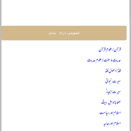
عمومی درجہ بندی
قرآن / علومِ قرآن
حدیث و سنت / علومِ حدیث
فقہ / اصولِ فقہ
سیرتِ نبویؐ
سیرتِ انبیاءؑ
صحابہؓ و اہلِ بیتؓ
اسلام اور سیاست
اسلام اور عدلیہ