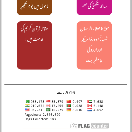
ساتھ یکجہتی کی مہم
ماحول میں یومِ تکبیر
مولانا عطاء الرحمان
حفاظ قرآن کریم کی
شہبازؒ / دورۂ امریکہ
خدمت میں !
اور اردو کی
عالمگیریت
2016ء سے