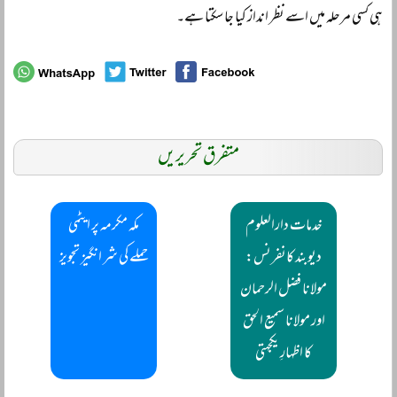
ہی کسی مرحلہ میں اسے نظر انداز کیا جا سکتا ہے۔
متفرق تحریریں
خدمات دارالعلوم
مکہ مکرمہ پر ایٹمی
دیوبند کانفرنس:
حملے کی شر انگیز تجویز
مولانا فضل الرحمان
اور مولانا سمیع الحق
کا اظہارِ یکجہتی