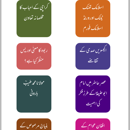
اسلامک تھنک
کراچی کے احباب کا
ٹینک اور ورلڈ
مخلصانہ تعاون
اسلامک فورم
اکیسویں صدی کے
ربوہ کا معنٰی اور پس
تقاضے
منظر کیا ہے؟
عصرِ حاضر میں امام
مولانا محمد طیبؒ
ابو حنیفہؓ کے طرزِ فکر
ہارونی
کی اہمیت
افغان عوام کے
بنیانٌ مرصوص کے