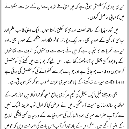
میری پوری کوشش ہوتی ہے کہ میں اپنی طے شدہ بات ان کے منہ سے نکلوانے
میں کامیابی حاصل کروں۔
میں خود میڈیا کے ساتھ نصف صدی کا تعلق رکھتا ہوں۔ ایک دینی طالب علم اور
سیاسی کارکن کے طور پر بھی، اور ایک رپورٹر، کالم نگار اور متکلم کے طور پر بھی۔اور
میرے تجربات کا نتیجہ یہ ہے کہ میں نے بہت سے دوستوں کی طرف سے تقاضوں
کے باوجود کسی چینل پر آنا چھوڑ رکھا ہے۔ اس لیے کہ جو بات میں کہنے کی کوشش
کرتا ہوں وہ غائب ہو جاتی ہے اور جو بات مجھ سے کہلوانے کی کوشش کی جاتی ہے
وہ بسا اوقات میرے نہ کہنے کے باوجود میری طرف منسوب ہو کر نشر ہو جاتی ہے۔
ابھی دو ہفتے قبل ایک چینل کی ٹیم مرکزی جامع مسجد گوجرانوالہ میں نماز جمعہ کے
موقعہ پر سازوسامان سمیت آ دھمکی۔ میں نے عرض کیا کہ اول تو یہ طریقہ ٹھیک نہیں
ہے کہ آپ حضرات میری جمعۃ المبارک کی مصروفیات کے درمیان کسی پیشگی اطلاع
کے بغیر آ گئے ہیں۔ مگر اس کے باوجود اگر آپ اس بات کی ضمانت دیں کہ جو میں