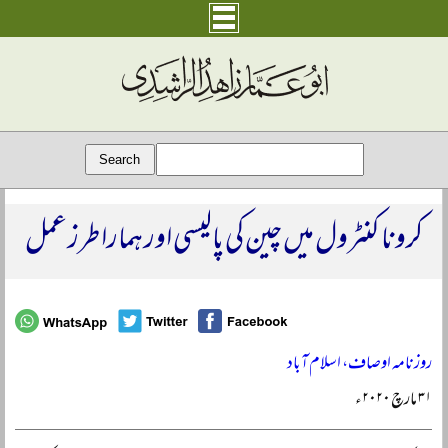
کرونا کنٹرول میں چین کی پالیسی اور ہمارا طرز عمل
روزنامہ اوصاف، اسلام آباد
۳۱ مارچ ۲۰۲۰ء