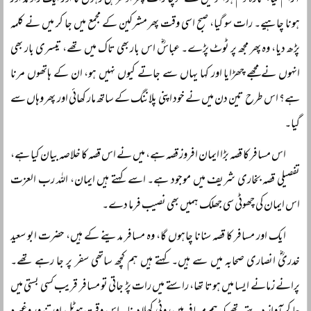
آرام کیا، تازہ دم ہوا تو میں نے سوچا رات پھر ادھر ہی رہوں گا اور ایک راؤنڈ اور
ہونا چاہیے۔ رات سو گیا، صبح اسی وقت پھر مشرکین کے مجمع میں جا کر میں نے کلمہ
پڑھ دیا، وہ پھر مجھ پر ٹوٹ پڑے۔ عباسؓ اس بار بھی تاک میں تھے، تیسری بار بھی
انہوں نے مجھے چھڑایا اور کہا یہاں سے جاتے کیوں نہیں ہو، ان کے ہاتھوں مرنا
ہے؟ اس طرح تین دن میں نے خود اپنی پلاننگ کے ساتھ مار کھائی اور پھر وہاں سے
گیا۔
اس مسافر کا قصہ بڑا ایمان افروز قصہ ہے، میں نے اس قصہ کا خلاصہ بیان کیا ہے،
تفصیلی قصہ بخاری شریف میں موجود ہے۔ اسے کہتے ہیں ایمان، اللہ رب العزت
اس ایمان کی چھوٹی سی جھلک ہمیں بھی نصیب فرما دے۔
ایک اور مسافر کا قصہ سنانا چاہوں گا، وہ مسافر مدینے کے ہیں، حضرت ابو سعید
خدریؓ انصاری صحابہ میں سے ہیں۔ کہتے ہیں ہم کچھ ساتھی سفر پر جا رہے تھے۔
پرانے زمانے ایسا میں ہوتا تھا، راستے میں رات پڑ جاتی تو مسافر قریب کسی بستی میں