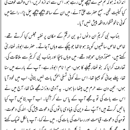
اندازہ نہ ہو کہ تم میرے پیچھے چل رہے ہو۔ اس سے اندازہ کریں، اس وقت خوف کی
کیا کیفیت تھی۔ صبح حضرت علیؓ آئے، میں ان کے ساتھ پیچھے پیچھے چل پڑا، راستے میں
کوئی ناخوشگوار واقعہ پیش نہیں آیا۔
جناب نبی کریمؐ ان دنوں زید بن ارقمؓ کے مکان پر خفیہ مجلس کیا کرتے تھے،
خاص خاص ساتھیوں کو پتہ ہوتا تھا جو چپکے سے وہاں آجاتے۔ حضرت ابوذر غفاریؒ
کہتے ہیں، حضورؐ وہاں موجود تھے، میں وہاں پہنچا اور جناب نبی کریمؐ سے ملاقات کی،
تعارف کرایا کہ بنو غفار قبیلے کا ہوں، میرا نام ابوذر ہے، آپ کے بارے میں سنا
تھا، پہلے بھائی کو بھیجا تھا، اس نے کوئی تسلی بخش بات نہیں بتائی، اب میں خود آیا
ہوں، تین دن سے حرم میں بیٹھا رہا ہوں۔ یہ آدمی روزانہ مجھے ملتا تھا، آج میں نے
اس سے بات کی تو یہ مجھے آپ کے پاس لے کر آگیا۔ اب آپ بتائیں آپ کیا
باتیں کرتے ہیں؟ آپؐ نے دین کی بنیادی باتوں کی دعوت پیش کی، اللہ کی دعوت،
توحید کی دعوت، قیامت اور رسالت کی بات کی۔ میں نے کہا، آپ بالکل ٹھیک کہتے