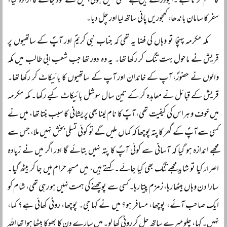
کا حکم کرتا ہے ۔ابوذرؓ کہتے ہیں مجھے تسلی نہیں ہوئی، میں نے خود جانے کا ارادہ کیا،
سفر کا سامان باندھا، کھجوریں پانی ساتھ لیا اور چل دیا۔
مکہ مکرمہ پہنچا تو وہاں کی فضا یہ تھی کہ جناب نبی کریمؐ اور آپؐ کے ساتھیوں پر
قریش نے ماحول بہت تنگ کر رکھا تھا۔ یہ وہ دور تھا جب شعب ابی طالب میں مکہ
والوں نے حضورؐ، آپ کے خاندان اور آپ کے ساتھیوں کا بائیکاٹ کر رکھا تھا۔
قریش کے قبائل نے معاہدہ کر کے تین سال سوشل بائیکاٹ کیے رکھا۔ مکہ مکرمہ
میں خوف و ہراس کی کیفیت تھی، آپؐ کا نام لینا بھی پریشانی کا سبب بنتا تھا، میں نے
کسی سے آپؐ کے گھر کا پتہ پوچھا کہ کہاں ملیں گے تو کوئی تسلی بخش نہیں ملا، جس سے
مجھے اندازہ ہو گیا کہ آسانی سے کوئی آپؐ کا پتہ نہیں بتائے گا اور اگر میں نے زیادہ
اصرار کیا تو شاید مجھے تنگ بھی کیا جائے۔ کہتے ہیں، میں مسجد حرام میں جا کر بیٹھ گیا۔
سارا دن وہاں بیٹھا رہا، زمزم پیتا رہا۔ کسی سے پوچھنے کی ہمت نہیں ہو رہی تھی، شام کو
ایک صاحب آئے، پوچھا، مسافر ہو؟ میں نے کہا جی۔ پوچھا، روٹی کھائی ہے؟ کہا،
نہیں۔ کہا، چلو میرے ساتھ چل کر روٹی کھا لو۔ میں سارے دن کا بھوکا بیٹھا ہوا تھا اللہ