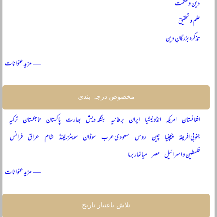
دین و حکمت
علم و تحقیق
تذکرہ بزرگانِ دین
— مزید عنوانات
مخصوص درجہ بندی
افغانستان
امریکہ
انڈونیشیا
ایران
برطانیہ
بنگلہ دیش
بھارت
پاکستان
تاجکستان
ترکیہ
جنوبی افریقہ
چیچنیا
چین
روس
سعودی عرب
سوڈان
سویٹزرلینڈ
شام
عراق
فرانس
فلسطین و اسرائیل
مصر
میانمار برما
— مزید عنوانات
تلاش باعتبار تاریخ