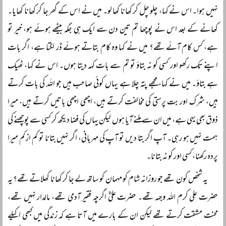
نہیں ہوا۔ اس نے کہا، چلو چل کر کھانا کھا لو۔ میں نے اس کے گھر جا کر کھانا کھایا۔
کھانے کے بعد اس نے پوچھا تم تین دن سے ایک ہی جگہ بیٹھے ہوئے ہو، خیر تو
ہے، کس کام آئے تھے؟ میں نے کہا وہ کام بتاتے ہوئے ڈر لگتا ہے، اگر بات
اپنے تک رکھو اور کسی کو نہ بتاؤ تو تم سے بات کہہ دیتا ہوں۔ اس نے کہا، ٹھیک
ہے بتاؤ۔ میں نے کہا، مجھے پتہ چلا ہے یہاں کوئی صاحب ہیں جو اللہ کی بات کرتے
ہیں، شرک اور بت پرستی کی مخالفت کرتے ہیں، اچھی اچھی باتیں کرتے ہیں، میرا
ذوق بھی یہی ہے، میں ان سے ملنے آیا ہوں لیکن یہاں کی فضا دیکھ کر کسی سے پوچھنے کی
ہمت نہیں ہو رہی۔ آپ اگر بتا دیں تو آپ کی مہربانی، اگر نہیں بتانا تو کم از کم میرا
پردہ رکھنا، کسی اور کو نہ بتانا۔
یہ شخص کون تھے جو روزانہ شام کو مہمان کو ساتھ لے جا کر کھانا کھلاتے تھے؟ یہ
حضرت علی کرم اللہ وجہہ تھے۔ حضرت علیؓ اگرچہ فقیر آدمی تھے، مالدار نہیں تھے،
محنت مشقت کرتے تھے لیکن ان کے بارے میں آتا ہے کہ زندگی میں کبھی اکیلے