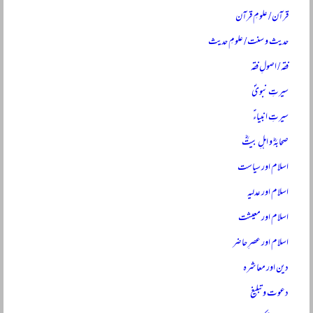
قرآن / علومِ قرآن
حدیث و سنت / علومِ حدیث
فقہ / اصولِ فقہ
سیرتِ نبویؐ
سیرتِ انبیاءؑ
صحابہؓ و اہلِ بیتؓ
اسلام اور سیاست
اسلام اور عدلیہ
اسلام اور معیشت
اسلام اور عصرِ حاضر
دین اور معاشرہ
دعوت و تبلیغ