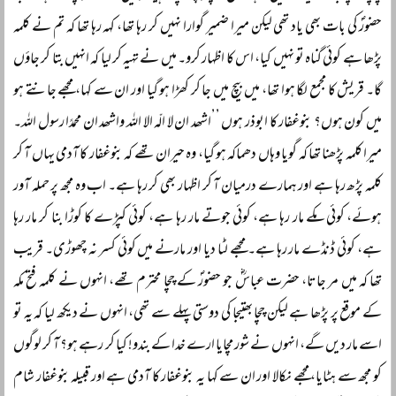
حضورؐ کی بات بھی یاد تھی لیکن میرا ضمیر گوارا نہیں کر رہا تھا، کہہ رہا تھا کہ تم نے کلمہ
پڑھا ہے کوئی گناہ تو نہیں کیا، اس کا اظہار کرو۔ میں نے تہیہ کر لیا کہ انہیں بتا کر جاؤں
گا۔ قریش کا مجمع لگا ہوا تھا، میں بیچ میں جا کر کھڑا ہو گیا اور ان سے کہا، مجھے جانتے ہو
میں کون ہوں؟ بنوغفار کا ابوذر ہوں ’’اشھد ان لا الّہ الا اللہ واشھد ان محمدًا رسول اللہ۔
میرا کلمہ پڑھنا تھا کہ گویا وہاں دھماکہ ہو گیا، وہ حیران تھے کہ بنوغفار کا آدمی یہاں آ کر
کلمہ پڑھ رہا ہے اور ہمارے درمیان آ کر اظہار بھی کر رہا ہے۔ اب وہ مجھ پر حملہ آور
ہوئے، کوئی مکے مار رہا ہے، کوئی جوتے مار رہا ہے، کوئی کپڑے کا کوڑا بنا کر مار رہا
ہے، کوئی ڈنڈے مار رہا ہے۔ مجھے لٹا دیا اور مارنے میں کوئی کسر نہ چھوڑی۔ قریب
تھا کہ میں مر جاتا، حضرت عباسؓ جو حضورؐ کے چچا محترم تھے، انہوں نے کلمہ فتح مکہ
کے موقع پر پڑھا ہے لیکن چچا بھتیجا کی دوستی پہلے سے تھی، انہوں نے دیکھ لیا کہ یہ تو
اسے مار دیں گے، انہوں نے شور مچایا ارے خدا کے بندو! کیا کر رہے ہو؟ آ کر لوگوں
کو مجھ سے ہٹایا، مجھے نکالا اور ان سے کہا یہ بنوغفار کا آدمی ہے اور قبیلہ بنوغفار شام