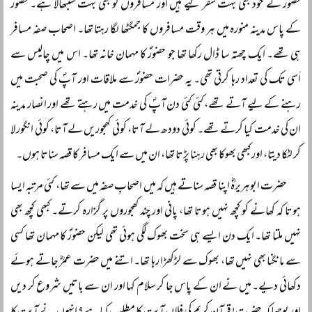
حضورؐ نے خود بھی بہت سفر کیے ہیں اور مسافروں کو بھی بہت سنبھالا ہے۔ حضورؐ
کے پاس مدینہ منورہ میں ہر وقت مسافروں کا جمگٹھا لگا رہتا تھا۔ اصحاب صفہ مسافر
ہی تھے۔ ایک چھتہ سا ڈال رکھا تھا جو حضورؐ کا مہمان خانہ تھا۔ اس میں چالیس سے
اَسی تک کی تعداد رہا کرتی تھی۔ یہ حضرات حضورؐ سے ملاقات اور آپؐ کی صحبت میں
رہنے کے لیے آتے تھے، کئی کئی دن آپؐ کی خدمت میں رہتے تھے اور انصار مدینہ
ان کی خدمت کیا کرتے تھے۔ کوئی دودھ لے آتا، کوئی کھجوریں لے آتا، کوئی انگور لا
کر لٹکا دیتا، اور کبھی بھوکا بھی رہنا پڑتا تھا، ان میں سے ایک مسافر کا قصہ سناتا ہوں۔
حضرت ابوہریرہؓ اپنا قصہ سناتے ہیں کہ میں اصحابِ صفہ میں سے تھا، کئی مرتبہ ایسا
ہوتا کہ کھانے کو کچھ نہیں ہوتا تھا، پانی اور چند کھجوروں پر گزارہ کرتے۔ کبھی کچھ بھی
نہیں ملتا تھا۔ ایک دن ایسے ہی سخت بھوک لگی ہوئی تھی لیکن حضورؐ کا مہمان تھا کسی
سے مانگنا بھی نہیں تھا، بھوک سے لڑکھڑا رہا تھا۔ اتنے میں حضرت عمرؓ جاتے ہوئے
دکھائی دیے۔ میں نے ان کے پاس جا کر سلام کہا اور ان سے باتیں شروع کر دیں