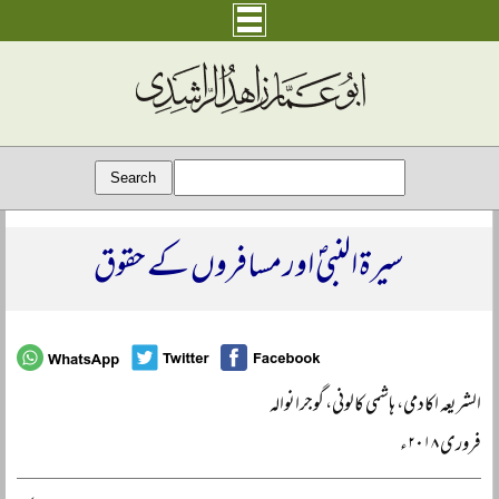
سیرۃ النبیؐ اور مسافروں کے حقوق
الشریعہ اکادمی، ہاشمی کالونی، گوجرانوالہ
فروری ۲۰۱۸ء