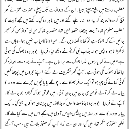
اور پوچھا کہ حضرت! قرآن کریم کی فلاں آیت کا مطلب کیا ہے؟ انہوں نے آیت کا
مطلب رستے میں چلتے چلتے بتایا۔ ان کے دروازے تک پہنچے، حضرت عمرؓ نے گھر
پہنچ کر دروازہ بند کر لیا، وہ اندر چلے گئے اور میں باہر رہ گیا۔ کہتے ہیں مجھے آیت کا
مطلب معلوم تھا، آیت پوچھنا مقصد نہیں تھا، مقصد یہ تھا کہ میری آواز سن کر سمجھ
جائیں گے کہ بھوکا ہے تو کھانا کھلا دیں گے۔ میرا داؤ کامیاب نہیں ہوا، وہاں سے
لڑکھڑاتا ہوا واپس ہوا۔ جناب نبی کریمؐ نے دیکھ لیا، فرمایا، ابوہریرہ! بھوک لگی ہوئی
ہے؟ میں نے کہا یارسول اللہ! بھوک سے برا حال ہے۔ آپؐ نے چہرہ سے اندازہ کر
لیا تھا کہ بھوک لگی ہوئی ہے۔ آپؐ گھر تشریف لے گئے، اپنے حجروں میں پوچھا کہیں
کوئی کھانے کی چیز ہو تو ایک سافر بھوکا ہے۔ چوتھے یا پانچویں حجرے سے دودھ کا
پیالہ لے کر آئے تو میری جان میں جان آئی۔ میں خوش ہوا کہ گزارہ ہو جائے گا۔
آپؐ نے فرمایا، ابوہریرہ! جاؤ صفہ والوں کو بلا لاؤ۔ میں پریشان ہوا کہ یہ بھی گیا۔ ایک
پیالہ دودھ کا ہے اور صفہ میں چالیس پچاس آدمی ہیں، مجھے اس میں سے کیا ملے گا۔
لیکن حضورؐ کا حکم تھا، میں گیا اور ان سے کہا، آپ کو حضورؐ بلاتے ہیں، سب آگئے