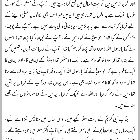
اور اگر جائز نہیں ہیں تو بیت المال میں جمع کرا دیتے ہیں۔ آپؐ نے مسکراتے ہوئے
فرمایا، ٹھیک ہے یہ بکریاں تمہاری ہیں ان میں میرا حصہ بھی نکالو۔ یہ تسلی دینے کے
لیے فرمایا کہ تمہارے لیے یہ جائز ہیں، پریشانی والی بات نہیں ہے۔ آپؐ نے پوچھا،
دَم کس نے کیا تھا؟ ابوسعیدؓ نے کہا، میں نے۔ آپؐ نے پوچھا، کیا پڑھا تھا؟ انہوں
نے کہا یارسول اللہ! سورہ فاتحہ پڑھ کر دم کیا تھا۔ آپؐ نے دریافت فرمایا، تمہیں کس
نے بتایا تھا کہ سورہ فاتحہ دم ہے۔ ایک وہ منظر تھا ابوذرؓ کے ایمان کا، اور ایمان کا
ایک پہلو یہ ہے کہ ابوسعیدؓ نے کہا یارسول اللہ! ایک دفعہ آپ کی زبان مبارک سے سنا
تھا کہ سورہ فاتحہ کا نام سورہ شفاء بھی ہے، بس ایمان تھا اور آپ کے فرمان پر یقین
تھا، میں نے دم کر دیا اور اللہ نے ٹھیک کر دیا۔ یہ میں نے دو مسافروں کے قصے
سنائے ہیں۔
جناب نبی کریمؐ نے بہت سفر کیے ہیں۔ دس سال میں ستائیس غزوے کیے،
ایک سال میں اوسطاً پونے تین سفر بنتے ہیں، گویا آپؐ اکثر سفر میں ہی رہتے تھے۔