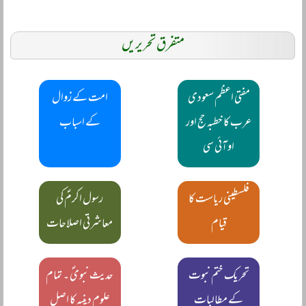
متفرق تحریریں
مفتی اعظم سعودی
امت کے زوال
عرب کا خطبہ حج اور
کے اسباب
او آئی سی
فلسطینی ریاست کا
رسول اکرمؐ کی
قیام
معاشرتی اصلاحات
تحریک ختم نبوت
حدیث نبویؐ ۔ تمام
کے مطالبات
علوم دینیہ کا اصل