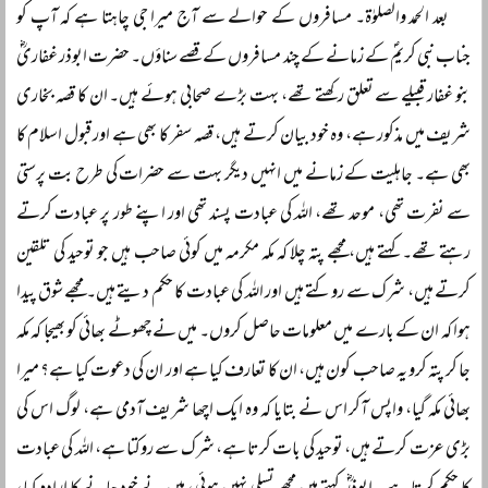
بعد الحمد والصلوٰۃ۔ مسافروں کے حوالے سے آج میرا جی چاہتا ہے کہ آپ کو
جناب نبی کریمؐ کے زمانے کے چند مسافروں کے قصے سناؤں۔ حضرت ابوذر غفاریؓ
بنو غفار قبیلے سے تعلق رکھتے تھے، بہت بڑے صحابی ہوئے ہیں۔ ان کا قصہ بخاری
شریف میں مذکور ہے، وہ خود بیان کرتے ہیں، قصہ سفر کا بھی ہے اور قبول اسلام کا
بھی ہے۔ جاہلیت کے زمانے میں انہیں دیگر بہت سے حضرات کی طرح بت پرستی
سے نفرت تھی، موحد تھے، اللہ کی عبادت پسند تھی اور اپنے طور پر عبادت کرتے
رہتے تھے۔ کہتے ہیں، مجھے پتہ چلا کہ مکہ مکرمہ میں کوئی صاحب ہیں جو توحید کی تلقین
کرتے ہیں، شرک سے روکتے ہیں اور اللہ کی عبادت کا حکم دیتے ہیں۔ مجھے شوق پیدا
ہوا کہ ان کے بارے میں معلومات حاصل کروں۔ میں نے چھوٹے بھائی کو بھیجا کہ مکہ
جا کر پتہ کرو یہ صاحب کون ہیں، ان کا تعارف کیا ہے اور ان کی دعوت کیا ہے؟ میرا
بھائی مکہ گیا، واپس آکر اس نے بتایا کہ وہ ایک اچھا شریف آدمی ہے، لوگ اس کی
بڑی عزت کرتے ہیں، توحید کی بات کرتا ہے، شرک سے روکتا ہے، اللہ کی عبادت