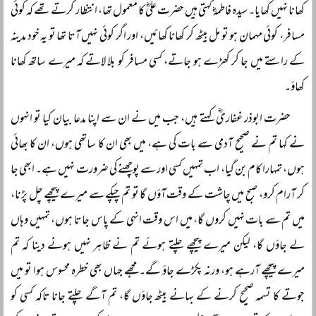
کھانا نہیں کھایا۔ سیدہ فاطمہؓ کہتی ہیں حضرت علیؓ کا معمول تھا، انتظار کرتے تھے کہ کوئی
مسافر، کوئی مہمان ہو تو مل بیٹھ کر کھانا کھائیں، اور اگر کوئی نہیں آتا تھا تو یہ خود مدینہ
کے راستے میں جا کر کھڑے ہو جاتے، کسی مسافر کو بلا لاتے کہ میرے ساتھ کھانا
کھاؤ۔
حضرت ابوذر غفاریؓ کہتے ہیں، جب میں نے ان سے اپنا مدعا بیان کیا تو انہوں
نے کہا تم نے صحیح آدمی سے بات کی ہے، میں بھی ان کا ساتھی ہوں، ان کا بھائی
ہوں، تمہارا کام بن گیا، اب تمہیں کسی اور سے پوچھنے کی ضرورت نہیں ہے۔ ابھی جا
کر آرام کرو، صبح میں چاشت کے وقت آؤں گا تو تم چپکے سے میرے پیچھے چل پڑنا،
میں تم سے بات نہیں کروں گا، میں اس وقت انہی کے پاس جاتا ہوں، تمہیں وہاں
لے جاؤں گا، لیکن میرے پیچھے چلتے ہوئے تم نے ظاہر نہیں ہونے دینا کہ تم
میرے پیچھے آرہے ہو، ورنہ پکڑے جاؤ گے۔ مجھے جہاں بھی خطرہ محسوس ہوا تو میں
جوتے کا تسمہ صحیح کرنے کے بہانے بیٹھ جاؤں گا، تم آگے چلتے جانا تاکہ کسی کو