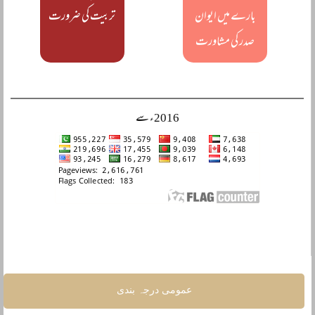
بارے میں ایوان
تربیت کی ضرورت
صدر کی مشاورت
2016ء سے
عمومی درجہ بندی