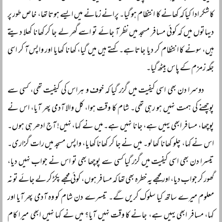
کا شکر ادا کیا کہ کھانے کا انتظام ہو گیا۔ پرانے زمانے میں ایسے ہوتا تھا، خاص طور پر
دیہاتوں میں کہ کوئی مسافر مسجد میں نظر آ جائے تو اسے گھر لے جا کر کھانا کھلا دیتے
ہیں، سونے کا انتظام کر دیا جاتا ہے۔ کہتے ہیں میں گیا، کھانا کھایا اور واپس آ کر اسی
جگہ زمزم کے پاس بیٹھ گیا۔
دوسرا دن بھی اسی کیفیت میں گزر گیا کہ خوف و ہراس کی کیفیت تھی، کسی سے
پوچھنے کی ہمت نہیں ہو رہی تھی۔ شام کا وقت ہوا، کل والا آدمی پھر آیا، اس نے
پوچھا، مسافر ابھی یہیں ہے، جانا نہیں ہے۔ میں نے کہا، نہیں! آج ادھر ہی ہوں۔
اس نے کہا، چلو کھانا کھا لو۔ میں نے جا کر کھانا کھایا، واپس مسجد میں رات گزاری۔
تیسرا دن بھی اسی کیفیت میں گزر گیا کسی سے پوچھا بھی تو اس نے جواب نہیں دیا،
گھور کر جواب دیا، اور مجھے یہ خطرہ بھی تھا کہ مسافر ہوں، کوئی مجھے پکڑ کر لے جائے تو نہ
معلوم میرے ساتھ کیا سلوک کریں گے۔ تیسرے دن شام کو وہ آدمی پھر آیا اور
کہا، مسافر ابھی یہیں ہے، جانے کا وقت نہیں آیا؟ میں نے کہا نہیں ابھی میرا کام