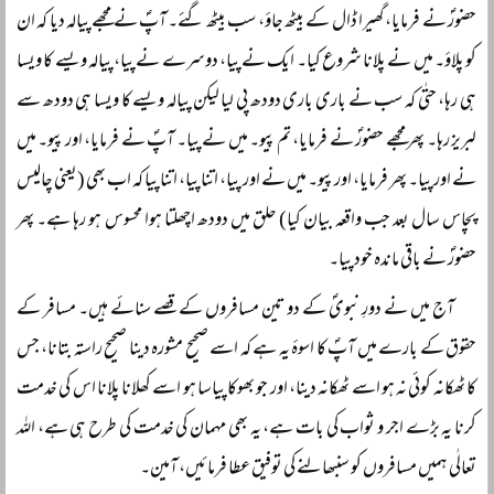
حضورؐ نے فرمایا، گھیرا ڈال کے بیٹھ جاؤ، سب بیٹھ گئے۔ آپؐ نے مجھے پیالہ دیا کہ ان
کو پلاؤ۔ میں نے پلانا شروع کیا۔ ایک نے پیا، دوسرے نے پیا، پیالہ ویسے کا ویسا
ہی رہا، حتٰی کہ سب نے باری باری دودھ پی لیا لیکن پیالہ ویسے کا ویسا ہی دودھ سے
لبریز رہا۔ پھر مجھے حضورؐ نے فرمایا، تم پیو۔ میں نے پیا۔ آپؐ نے فرمایا، اور پیو۔ میں
نے اور پیا۔ پھر فرمایا، اور پیو۔ میں نے اور پیا، اتنا پیا، اتنا پیا کہ اب بھی (یعنی چالیس
پچاس سال بعد جب واقعہ بیان کیا) حلق میں دودھ اچھلتا ہوا محسوس ہو رہا ہے۔ پھر
حضورؐ نے باقی ماندہ خود پیا۔
آج میں نے دورِ نبویؐ کے دو تین مسافروں کے قصے سنائے ہیں۔ مسافر کے
حقوق کے بارے میں آپؐ کا اسوۂ یہ ہے کہ اسے صحیح مشورہ دینا صحیح راستہ بتانا، جس
کا ٹھکانہ کوئی نہ ہو اسے ٹھکانہ دینا، اور جو بھوکا پیاسا ہو اسے کھلانا پلانا اس کی خدمت
کرنا یہ بڑے اجر و ثواب کی بات ہے، یہ بھی مہمان کی خدمت کی طرح ہی ہے، اللہ
تعالٰی ہمیں مسافروں کو سنبھالنے کی توفیق عطا فرمائیں، آمین۔