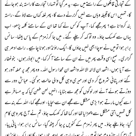
کے تجارتی قافلوں کے راستے میں ہے، یہ مر گیا تو تمہارا تجارت کا راستہ بند ہو جائے
گا، تمہیں اس کا قبیلہ وہاں سے نہیں گزرنے دے گا، پھر غلہ کہاں سے لاؤ گے، راستہ
بند کروانا ہے؟ پھر مجھے کہا، آپ کو کس نے کہا تھا ان کے سامنے کلمہ پڑھو، اب
یہاں سے کھسک جاؤ۔ وہ تو کہہ کر چلے گئے۔ میں جا کر زمزم کے پاس بیٹھا، سانس
برابر ہوا تو میں نے سوچا ابھی نہیں جاؤں گا، ایک راؤنڈ اور ہونا چاہیے۔ رات ادھر ہی
گزاری۔ صبح اسی وقت پھر میں نے ان کے سامنے آ کر کہا، میں ابوذر ہوں، بنوغفار
سے آیا ہوں، اشھد ان لا الہ الا اللہ واشھد ان محمدًا رسول اللہ۔ وہ پھر مجھ پر حملہ آور ہو
گئے اور پٹائی شروع کر دی اور میری وہی کل والی حالت ہو گئی۔ عباسؓ دور سے
دوڑتے ہوئے آئے اور لوگوں کو مجھ سے ہٹایا، انہیں لعن طعن کیا کہ یہ مسافر ہے
اسے کیوں مارتے ہو؟ بڑی مشکل سے مجھے ان سے بچایا، اور مجھے کہا، اللہ کے بندے
کل تمہیں اتنی مشکل سے چھڑایا تھا اور کہا تھا کہ کھسک جاؤ، تم نے آج پھر وہی کام
کیا، جاؤ چلے جاؤ۔ میں پھر زمزم کے کنویں پر جا کر بیٹھ گیا، سانس برابر ہوا، پانی پیا،