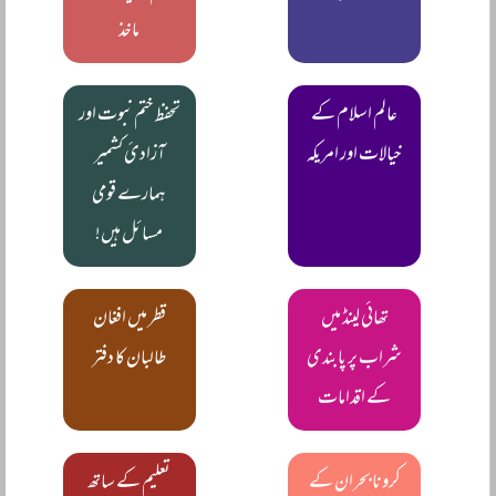
ماخذ
عالم اسلام کے
تحفظ ختم نبوت اور
خیالات اور امریکہ
آزادئ کشمیر
ہمارے قومی
مسائل ہیں!
تھائی لینڈ میں
قطر میں افغان
شراب پر پابندی
طالبان کا دفتر
کے اقدامات
کرونا بحران کے
تعلیم کے ساتھ