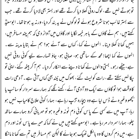
جا کر آواز دیتے تھے کہ ہم مسافر ہیں روٹی کھلا دینا۔ اس وقت ہوٹل اور تندور وغیرہ
تو ہوتے نہیں تھے، لوگ روٹی کھلا دیا کرتے تھے اور بستر بھی لا دیا کرتے تھے۔ جب
سے بستر غائب ہونا شروع ہوئے تو لوگوں نے یہ بند کر دیا، ورنہ یہ ہوتا تھا۔ ابوسعیدؓ
کہتے ہیں، ہم نے گاؤں کے باہر خیمہ لگایا اور گاؤں میں آواز دی کہ ہم چند مسافر ہیں،
ہمیں کھانا کھلا دینا۔ انہوں نے کہا، کہاں سے آئے ہو؟ ہم نے بتایا مدینہ سے۔
انہوں نے کہا اچھا! محمد کے ساتھی ہو، صابی ہو، جاؤ تمہارے لیے کوئی روٹی نہیں
ہے، بیٹھے رہو۔ بستی والوں نے کھانا دینے سے انکار کر دیا۔ ہم آ کر بیٹھ گئے، اپنی تو
پکا نہیں سکتے تھے، رات کو لیٹ گئے، بھوک میں نیند بھی کہاں آتی ہے۔ آدھی رات
کا وقت ہوا تو گاؤں سے ایک دو آدمی آئے، کہنے لگے کہ ہمارے سردار کو سانپ یا
بچھو وغیرہ نے ڈس لیا ہے وہ بیچارہ تڑپ رہا ہے، ہمارا کوئی علاج کامیاب نہیں ہو
رہا، آپ میں سے کسی کے پاس کوئی دَم ٹونہ وغیرہ ہو تو مہربانی کرو ہمارے ساتھ
چلو، ہمارا سردار مر رہا ہے۔ ابوسعید کہتے ہیں میں نے کہا کہ میرے پاس ٹونہ اور دَم
ہے، میں دَم کروں گا وہ بالکل ٹھیک ہو جائے گا لیکن ہم مسافر ہیں تم سے کھانا مانگا