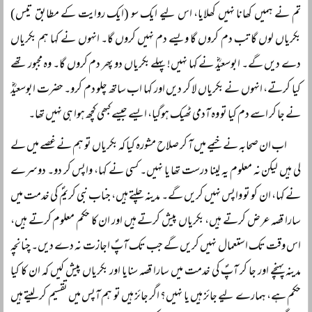
تم نے ہمیں کھانا نہیں کھلایا، اس لیے ایک سو (ایک روایت کے مطابق تیس)
بکریاں لوں گا تب دم کروں گا ویسے دم نہیں کروں گا۔ انہوں نے کہا ہم بکریاں
دے دیں گے۔ ابوسعیدؓ نے کہا نہیں! پہلے بکریاں دو پھر دم کروں گا۔ وہ مجبور تھے
کیا کرتے، انہوں نے بکریاں لا کر دیں اور کہا اب ساتھ چلو دم کرو۔ حضرت ابوسعیدؓ
نے جا کر اسے دم کیا تو وہ آدمی ٹھیک ہوگیا، ایسے جیسے کبھی کچھ ہوا ہی نہیں تھا۔
اب ان صحابہ نے خیمے میں آ کر صلاح مشورہ کیا کہ بکریاں تو ہم نے غصے میں لے
لی ہیں لیکن نہ معلوم یہ لینا درست تھا یا نہیں۔ کسی نے کہا، واپس کر دو۔ دوسرے
نے کہا، ان کو تو واپس نہیں کریں گے۔ مدینہ چلتے ہیں، جناب نبی کریمؐ کی خدمت میں
سارا قصہ عرض کرتے ہیں، بکریاں پیش کرتے ہیں اور ان کا حکم معلوم کرتے ہیں،
اس وقت تک استعمال نہیں کریں گے جب تک آپؐ اجازت نہ دے دیں۔ چنانچہ
مدینہ پہنچے اور جا کر آپؐ کی خدمت میں سارا قصہ سنایا اور بکریاں پیش کیں کہ ان کا کیا
حکم ہے، ہمارے لیے جائز ہیں یا نہیں؟ اگر جائز ہیں تو ہم آپس میں تقسیم کر لیتے ہیں