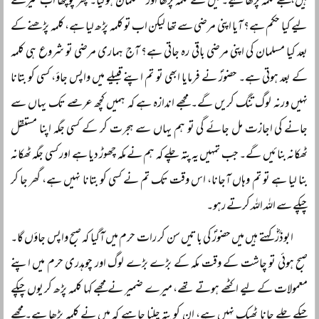
ہیں، مجھے کلمہ پڑھائیے۔ میں نے کلمہ پڑھا اور مسلمان ہوگیا۔ پھر پوچھا اب میرے
لیے کیا حکم ہے؟ آیا اپنی مرضی سے تھا لیکن اب تو کلمہ پڑھ لیا ہے، کلمہ پڑھنے کے
بعد کیا مسلمان کی اپنی مرضی باقی رہ جاتی ہے؟ آج ہماری مرضی تو شروع ہی کلمہ
کے بعد ہوتی ہے۔ حضورؐ نے فرمایا ابھی تو تم اپنے قبیلے میں واپس جاؤ، کسی کو بتانا
نہیں ورنہ لوگ تنگ کریں گے۔ مجھے اندازہ ہے کہ ہمیں کچھ عرصے تک یہاں سے
جانے کی اجازت مل جائے گی تو ہم یہاں سے ہجرت کر کے کسی جگہ اپنا مستقل
ٹھکانہ بنائیں گے۔ جب تمہیں یہ پتہ چلے کہ ہم نے مکہ چھوڑ دیا ہے اور کسی جگہ ٹھکانہ
بنا لیا ہے تو تم وہاں آجانا، اس وقت تک تم نے کسی کو بتانا نہیں ہے، گھر جا کر
چپکے سے اللہ اللہ کرتے رہو۔
ابوذرؓ کہتے ہیں میں حضورؐ کی باتیں سن کر رات حرم میں آگیا کہ صبح واپس جاؤں گا۔
صبح ہوئی تو چاشت کے وقت مکہ کے بڑے بڑے لوگ اور چوہدری حرم میں اپنے
معمولات کے لیے اکٹھے ہوتے تھے، میرے ضمیر نے مجھے کہا کلمہ پڑھ کر یوں چپکے
چپکے چلے جانا ٹھیک نہیں ہے، ان کو پتہ چلنا چاہیے کہ میں نے کلمہ پڑھا ہے۔ مجھے