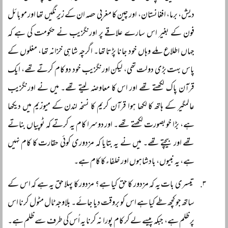
دیش، برما، افغانستان، اور چین کا مغربی حصہ ان کے زیرنگیں تھا اور موبائل
فون کے بغیر اس سارے علاقے پر اورنگزیب نے حکومت کی ہے کہ
جہاں اطلاع ملے وہاں خود جانا پڑتا تھا۔ اگرچہ شاہی خزانہ تھا، مغلوں کے
پاس بہت بڑی دولت تھی، لیکن اورنگزیب خود دو کام کرتے تھے، ایک
قرآن پاک لکھتے تھے اور اس کا معاوضہ لیتے تھے۔ میں نے اورنگزیب
عالمگیر کے ہاتھ کا لکھا ہوا قرآن کریم کا نسخہ لندن کے میوزیم میں دیکھا
ہے، بڑا خوبصورت لکھتے تھے۔ اور دوسرا کام یہ کرتے کہ ٹوپیاں بناتے
تھے اور بیچتے تھے۔ میں نے یہ بتایا کہ مزدوری کوئی حقارت کا کام نہیں
ہے، یہ نبیوں، بادشاہوں اور خلفاء کا کام ہے۔
تیسری بات یہ کہ مزدور کا حق کیا ہے؟ مزدور کا پہلا حق یہ ہے کہ اس کے
ساتھ جو کچھ طے کیا ہے اس کو بروقت دیا جائے۔ بلاوجہ ٹال مٹول کرنا اس
پر ظلم ہے، جبکہ پیسے لے کر کام پورا نہ کرنا یہ اُس کی طرف سے ظلم ہے۔