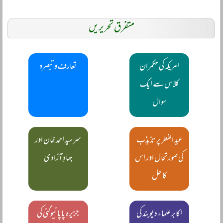
متفرق تحریریں
امریکہ کی حکمران
تعارف و تبصرہ
کلاس سے ایک
سوال
عید الفطر پر تذبذب
سرسید احمد خان اور
کی صورتحال اور اس
جہادِ آزادی
کا حل
اکابر علماء دیوبند کی
جزیرہ پاپانیوگنی کی