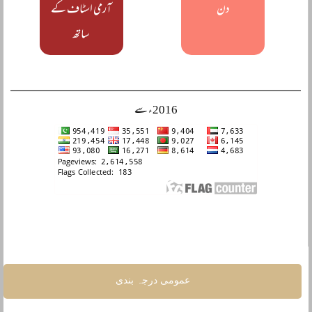
دن
آرمی اسٹاف کے
ساتھ
2016ء سے
عمومی درجہ بندی