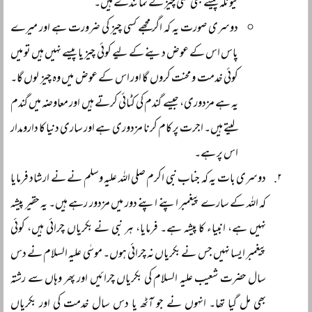
کیونکہ پیسے بھی کسی چیز کے نمائندے ہیں۔
دوسری صورت یہ کہ اگر مجھے کسی چیز کی ضرورت ہے اور میرے
پاس اس کے عوض دینے کے لیے کوئی چیز یا پیسے نہیں ہیں تو میں
کوئی خدمت و محنت کروں گا اور اس کے عوض میں وہ چیز لوں گا۔
یہ ہے مزدوری، جیسے گندم کی کٹائی کرتے ہیں اور معاوضہ میں گندم
لیتے ہیں۔ اجرت پر کام کرنا مزدوری ہے اور ساری دنیا کا دارومدار
اس پر ہے۔
دوسری بات یہ کہ جناب نبی اکرم صلی اللہ علیہ وسلم نے نے ارشاد فرمایا
کہ اللہ کے سارے پیغمبر اپنے اپنے دور میں مزدور رہے ہیں۔ یہ حقیر پیشہ
نہیں ہے، انبیاء کا پیشہ ہے۔ فرمایا، ہر نبی نے بکریاں چرائی ہیں، کوئی
پیغمبر ایسا نہیں جس نے بکریاں نہ چرائی ہوں۔ موسٰی علیہ السلام نے دس
سال حضرت شعیب علیہ السلام کی بکریاں چرائیں اور پھر وہاں سے رشتہ
بھی مل گیا تھا۔ انہوں نے جو آٹھ یا دس سال خدمت کی اور بکریاں