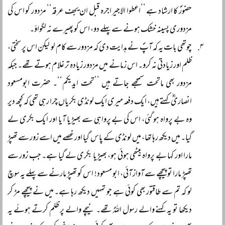
حضورؐ کا ارشاد ہے ’’اعطوا الاجیر اجرہ قبل ان یجف عرقہ‘‘ مزدور کو اس کی
مزدوری پسینہ خشک ہونے سے پہلے دو، اس کو پھیرے نہ لگواؤ۔
چوتھی بات یہ کہ آپؐ نے ہدایت دی کہ مزدور سے کام لو لیکن اس پر سختی،
ظلم اور زیادتی نہ کرو۔ اس زمانے میں مزدور زیادہ تر غلام ہوتے تھے۔ جبکہ
مزدور بھی ماتحت سمجھے جاتے ہیں ’’تحت ایدیکم‘‘۔ حضرت ابومسعود
انصاریؓ کہتے ہیں، ایک دفعہ میری ایک لونڈی بکریاں چرا رہی تھی کہ کچھ دیر
وہ بے پرواہ ہو گئی، اس کی بے پرواہی سے بھیڑیا آیا اور ایک بکری لے
گیا۔ میں دیکھ رہا تھا، میں لونڈی کے پاس گیا اور غصے میں اسے زور سے تھپڑ
مارا اور کہا بے پرواہ بیٹھی ہوئی ہو، بھیڑیا بکری لے گیا ہے۔ جب زور سے
تھپڑ مارا تو پیچھے سے آواز آئی، ابو مسعود! اس کو تھپڑ مارنے سے پہلے یہ سوچ
لو کہ تم سے طاقتور بھی کوئی ہے جو تمہیں دیکھ رہا ہے۔ میں نے پیچھے مڑ کر
دیکھا تو یہ کہنے والے رسول اللہؐ تھے۔ نیچے والے پر ظلم کرتے ہوئے یہ