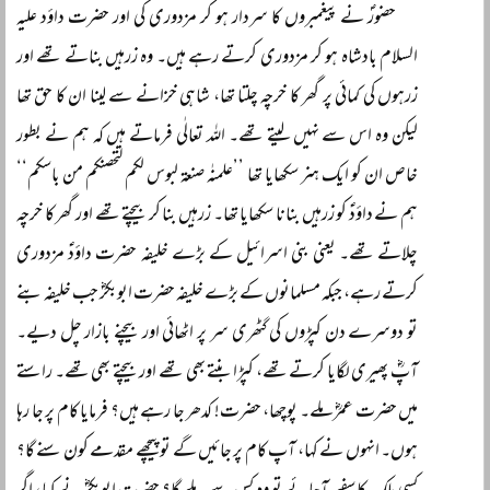
حضورؐ نے پیغمبروں کا سردار ہو کر مزدوری کی اور حضرت داؤد علیہ
السلام بادشاہ ہو کر مزدوری کرتے رہے ہیں۔ وہ زرہیں بناتے تھے اور
زرہوں کی کمائی پر گھر کا خرچہ چلتا تھا، شاہی خزانے سے لینا ان کا حق تھا
لیکن وہ اس سے نہیں لیتے تھے۔ اللہ تعالٰی فرماتے ہیں کہ ہم نے بطور
خاص ان کو ایک ہنر سکھایا تھا ’’علمنٰہ صنعۃ لبوس لکم لتحصنکم من باسکم‘‘
ہم نے داؤدؑ کو زرہیں بنانا سکھایا تھا۔ زرہیں بنا کر بیچتے تھے اور گھر کا خرچہ
چلاتے تھے۔ یعنی بنی اسرائیل کے بڑے خلیفہ حضرت داؤدؑ مزدوری
کرتے رہے، جبکہ مسلمانوں کے بڑے خلیفہ حضرت ابوبکرؓ جب خلیفہ بنے
تو دوسرے دن کپڑوں کی گٹھری سر پر اٹھائی اور بیچنے بازار چل دیے۔
آپؓ پھیری لگایا کرتے تھے، کپڑا بنتے بھی تھے اور بیچتے بھی تھے۔ راستے
میں حضرت عمرؓ ملے۔ پوچھا، حضرت! کدھر جا رہے ہیں؟ فرمایا کام پر جا رہا
ہوں۔ انہوں نے کہا، آپ کام پر جائیں گے تو پیچھے مقدمے کون سنے گا؟