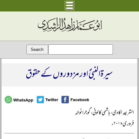
سیرۃالنبیؐ اور مزدوروں کے حقوق
الشریعہ اکادمی، ہاشمی کالونی، گوجرانوالہ
فروری ۲۰۱۸ء