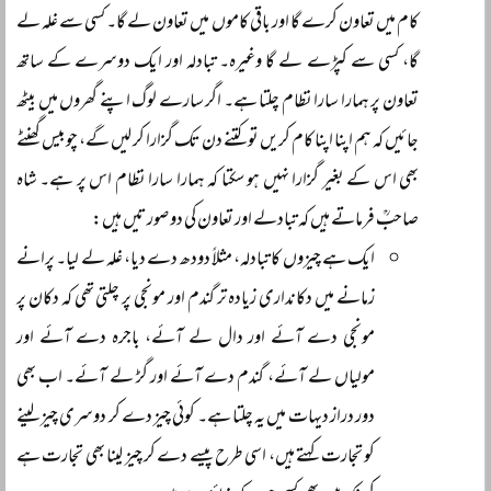
کام میں تعاون کرے گا اور باقی کاموں میں تعاون لے گا۔ کسی سے غلہ لے
گا، کسی سے کپڑے لے گا وغیرہ۔ تبادلہ اور ایک دوسرے کے ساتھ
تعاون پر ہمارا سارا نظام چلتا ہے۔ اگر سارے لوگ اپنے گھروں میں بیٹھ
جائیں کہ ہم اپنا اپنا کام کریں تو کتنے دن تک گزارا کر لیں گے، چوبیس گھنٹے
بھی اس کے بغیر گزارا نہیں ہو سکتا کہ ہمارا سارا نظام اس پر ہے۔ شاہ
صاحبؒ فرماتے ہیں کہ تبادلے اور تعاون کی دو صورتیں ہیں:
ایک ہے چیزوں کا تبادلہ، مثلاً دودھ دے دیا، غلہ لے لیا۔ پرانے
زمانے میں دکانداری زیادہ تر گندم اور مونجی پر چلتی تھی کہ دکان پر
مونجی دے آئے اور دال لے آئے، باجرہ دے آئے اور
مولیاں لے آئے، گندم دے آئے اور گڑ لے آئے۔ اب بھی
دور دراز دیہات میں یہ چلتا ہے۔ کوئی چیز دے کر دوسری چیز لینے
کو تجارت کہتے ہیں، اسی طرح پیسے دے کر چیز لینا بھی تجارت ہے