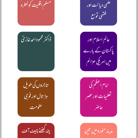
علمی دیانت اور
مسلم اقلیت کو خطرہ
فقہی توسع
عالمِ اسلام اور
ڈاکٹر محمود احمد غازیؒ
پاکستان کے بارے
میں امریکی عزائم
امام اعظم کی
تاجروں کی طویل
تعلیمات اور عصرِ
ہڑتال اور فوجی
حاضر
حکومت
مدینہ منورہ میں تین
چند گھنٹے چیف آف