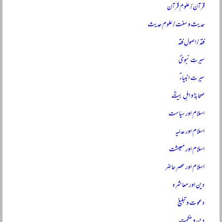
قرآن / علومِ قرآن
حدیث و سنت / علومِ حدیث
فقہ / اصولِ فقہ
سیرتِ نبویؐ
سیرتِ انبیاءؑ
صحابہؓ و اہلِ بیتؓ
اسلام اور سیاست
اسلام اور عدلیہ
اسلام اور معیشت
اسلام اور عصرِ حاضر
دین اور معاشرہ
دعوت و تبلیغ
دین و حکمت