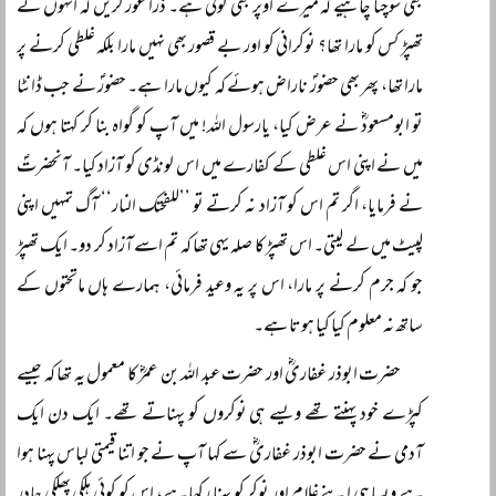
بھی سوچنا چاہیے کہ میرے اوپر بھی کوئی ہے۔ ذرا غور کریں کہ انہوں نے
تھپڑ کس کو مارا تھا؟ نوکرانی کو اور بے قصور بھی نہیں مارا بلکہ غلطی کرنے پر
مارا تھا، پھر بھی حضورؐ ناراض ہوئے کہ کیوں مارا ہے۔ حضورؐ نے جب ڈانٹا
تو ابومسعودؓ نے عرض کیا، یارسول اللہ! میں آپ کو گواہ بنا کر کہتا ہوں کہ
میں نے اپنی اس غلطی کے کفارے میں اس لونڈی کو آزاد کیا۔ آنحضرتؐ
نے فرمایا، اگر تم اس کو آزاد نہ کرتے تو ’’للفحتک النار‘‘ آگ تمہیں اپنی
لپیٹ میں لے لیتی۔ اس تھپڑ کا صلہ یہی تھا کہ تم اسے آزاد کر دو۔ ایک تھپڑ
جو کہ جرم کرنے پر مارا، اس پر یہ وعید فرمائی، ہمارے ہاں ماتحتوں کے
ساتھ نہ معلوم کیا کیا ہوتا ہے۔
حضرت ابوذر غفاریؓ اور حضرت عبد اللہ بن عمرؓ کا معمول یہ تھا کہ جیسے
کپڑے خود پہنتے تھے ویسے ہی نوکروں کو پہناتے تھے۔ ایک دن ایک
آدمی نے حضرت ابوذر غفاریؓ سے کہا آپ نے جو اتنا قیمتی لباس پہنا ہوا