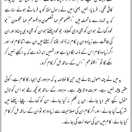
ہے ویسا ہی اپنے غلام اور نوکر کو پہنا رکھا ہے، اس کو کوئی ہلکی پھلکی چادر
کافی تھی۔ فرمایا، نہیں بھئی! میں نے رسول اللہؐ کو یہ فرماتے ہوئے سنا ہے
کہ یہ تمہارے ماتحت ہیں ’’اطعموھم مما تطعمون والبسوھم مما تلبسون‘‘ جو
خود کھاتے ہو ان کو بھی وہی کھلاؤ، جو خود پہنتے ہو ان کو بھی وہی پہناؤ اور ان
کی طاقت سے زیادہ ان پر کام نہ ڈالو، جتنا کر سکتے ہیں ان سے اتنا کام لو، اور
اگر زیادہ کام اس کے ذمہ لگا دیا ہے اور تمہیں اندازہ ہے کہ یہ اکیلے نہیں کر
سکے گا تو ’’اعینوھم‘‘ اس کے ساتھ مل کر کام کرو۔
یہ میں نے چند اصول بتائے ہیں جن کا خلاصہ یہ کہ مزدوری انبیاء کا کام ہے، کوئی
حقیر پیشہ نہیں ہے، عزت والا پیشہ ہے۔ مزدور کے ساتھ جو کچھ طے ہو اس کو ٹال
مٹول کیے بغیر دیا جائے، ان پر ظلم نہ کیا جائے، ان کو کھانے، پینے، پہننے میں
شریک کیا جائے، اور اگر کام ان کی صلاحیت سے زیادہ ہو تو ان کے ساتھ مل کر کام
کیا جائے ،کام میں ان کی معاونت کی جائے۔