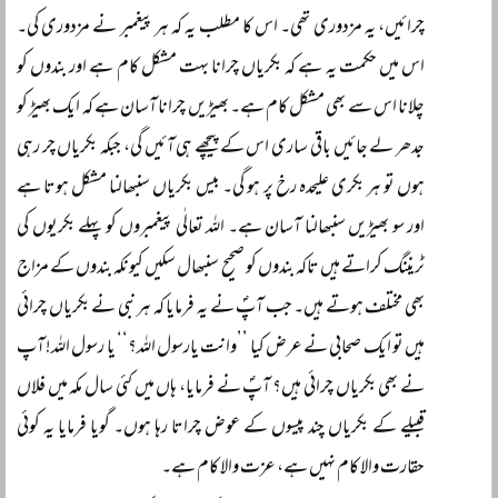
چرائیں، یہ مزدوری تھی۔ اس کا مطلب یہ کہ ہر پیغمبر نے مزدوری کی۔
اس میں حکمت یہ ہے کہ بکریاں چرانا بہت مشکل کام ہے اور بندوں کو
چلانا اس سے بھی مشکل کام ہے۔ بھیڑیں چرانا آسان ہے کہ ایک بھیڑ کو
جدھر لے جائیں باقی ساری اس کے پیچھے ہی آئیں گی، جبکہ بکریاں چر رہی
ہوں تو ہر بکری علیحدہ رخ پر ہو گی۔ بیس بکریاں سنبھالنا مشکل ہوتا ہے
اور سو بھیڑیں سنبھالنا آسان ہے۔ اللہ تعالٰی پیغمبروں کو پہلے بکریوں کی
ٹریننگ کراتے ہیں تاکہ بندوں کو صحیح سنبھال سکیں کیونکہ بندوں کے مزاج
بھی مختلف ہوتے ہیں۔ جب آپؐ نے یہ فرمایا کہ ہر نبی نے بکریاں چرائی
ہیں تو ایک صحابی نے عرض کیا ’’وانت یارسول اللہ؟‘‘ یا رسول اللہ! آپ
نے بھی بکریاں چرائی ہیں؟ آپؐ نے فرمایا، ہاں میں کئی سال مکہ میں فلاں
قبیلے کے بکریاں چند پیسوں کے عوض چراتا رہا ہوں۔ گویا فرمایا یہ کوئی
حقارت والا کام نہیں ہے، عزت والا کام ہے۔