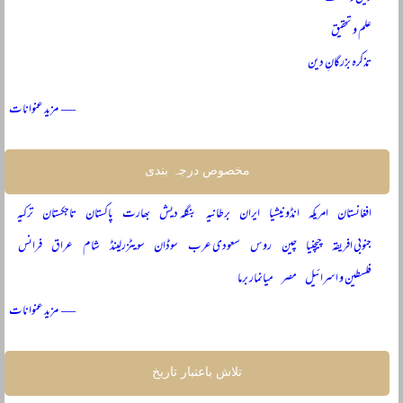
علم و تحقیق
تذکرہ بزرگانِ دین
— مزید عنوانات
مخصوص درجہ بندی
افغانستان
امریکہ
انڈونیشیا
ایران
برطانیہ
بنگلہ دیش
بھارت
پاکستان
تاجکستان
ترکیہ
جنوبی افریقہ
چیچنیا
چین
روس
سعودی عرب
سوڈان
سویٹزرلینڈ
شام
عراق
فرانس
فلسطین و اسرائیل
مصر
میانمار برما
— مزید عنوانات
تلاش باعتبار تاریخ