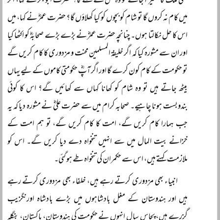
کسی ملک کا سفیر آجائے تو وہ کس سے ملے گا؟ حضرت ابوبکرؓ نے کہا، اگر
میں کام نہ کروں گا تو شام کو بچوں کو کیا کھلاؤں گا؟ حضرت عمرؓ نے کہا، میں
اس کا حل نکالتا ہوں۔ چنانچہ حضرت عمرؓ نے بڑے بڑے صحابہؓ کو اکٹھا کیا
اور ان سے مشورہ کیا کہ اگر خلیفۃ المسلمین محنت و مزدوری کا کام کریں گے
تو حکومت کے کام کون کرے گا اور اگر آپؓ حکومتی کاموں کے لیے یہاں
بیٹھ جاتے ہیں تو وہ شام کو کھانا کہاں سے کھائیں گے؟ اس کا کوئی
بندوبست ہونا چاہیے۔ صحابہ کرام میں سے حضرت علیؓ نے مشورہ دیا کہ یہ
جب ہمارا کام کریں گے، امت کا کام کریں گے، تو ہم امت کے
خزانے بیت المال میں سے انہیں تنخواہ دے دیا کریں گے۔ اس کو
ملازمت کہتے ہیں، اس سے حکمران کی تنخواہ طے ہو گئی۔
انبیاء بھی مزدوری کرتے رہے ہیں، خلفاء بھی مزدوری کرتے رہے
ہیں اور ہندوستان کے مغل بادشاہوں میں بڑے بادشاہ اورنگزیب
گزرے ہیں، پچاس سال انہوں نے حکومت کی ہندوستان، پاکستان، بنگلہ