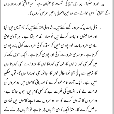
بعد الحمد والصلٰوۃ۔ ہماری آج کی نشست کا عنوان ہے ’’سیرۃ النبیؐ اور مزدوروں
کے حقوق‘‘ اس حوالے سے دو تین اصولی باتیں عرض کروں گا۔
پہلی بات یہ کہ مزدور کسے کہتے ہیں۔ شاہ ولی اللہؒ کہتے ہیں کہ ہم آپس میں اشیا
اور صلاحیتوں کا تبادلہ کرتے ہیں تو ہمارا نظام چلتا ہے۔ ہر آدمی اپنی
ساری ضروریات خود پوری نہیں کر سکتا، کوئی ضرورت کوئی بندہ پوری
کرتا ہے، دوسری ضرورت کوئی اور پوری کرتا ہے۔ ایک آدمی کہے کہ
میں گھر بھی خود بنا لوں گا، غلہ بھی خود اگا لوں گا، دروازے بھی خود بنا لوں
گا، زمین سے پانی بھی خود نکال لوں گا، جانور بھی خود چرا لوں گا، تو یہ ممکن
نہیں ہے۔ ایک آدھ کام خود کرے گا اور باقی کاموں میں دوسروں کی
خدمت لے گا۔ انسان کی فطرت ہے کہ کسی کام میں، جو یہ جانتا ہے،
دوسروں کا تعاون کرے گا اور دوسروں سے اپنے کاموں میں تعاون
حاصل کرے گا۔ مثلاً ایک آدمی بکریاں چراتا ہے تو بکریاں چرانے کے