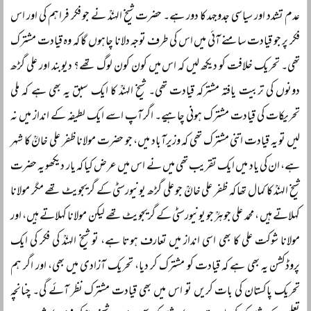
عدم تشدد اور سیاسی جدوجہد کا دور ہے۔ حضرت شیخ الہندؒ نے جو فکر فراہم کی اور اس
فکر پر جو قیادت سامنے آئی میں اس کی طرف توجہ دلانا چاہوں گا کہ وہ قیادت مشترک
تھی۔ تحریک خلافت کو دیکھ لیں کہ اس میں کون کون لوگ تھے؟ دیوبند اور علی گڑھ
دونوں کی تربیت یافتہ مشترکہ قیادت تھی۔ شیخ الہندؒ کا ایک سبق یہ بھی ہے کہ ملی
تحریکات کی قیادت مشترک ہونی چاہیے۔ اگر آپ اسے ایک لطیفہ کے انداز میں نہ
لیں تو یہ قیادت اتنی مشترک تھی کہ وزیرآباد میں، جو حضرت مولانا ظفر علی خانؒ کا شہر
ہے، ان کی یاد میں ایک تقریب تھی میں نے اس میں عرض کیا کہ یار دیکھو یہ حضرت
شیخ الہندؒ کا کمال تھا کہ ظفر علی خانؒ جو علی گڑھ یونیورسٹی کے گریجویٹ تھے مگر مولانا
کہلاتے ہیں ، محمد علی جوہرؒ جو یونیورسٹی کے گریجویٹ تھے لیکن مولانا کہلاتے ہیں، اور
مولانا شوکت علی کا بھی اسی انداز میں تعارف ہوتا ہے، تو شیخ الہندؒ کی فکر کی ایک
پروڈکشن یہ بھی ہے کہ قیادت کو مشترک کر دیا، تحریک آزادی میں بھی، اور اگر ہم
تحریک پاکستان کی بات کریں تو اس میں بھی قیادت مشترک نظر آئے گی۔ چنانچہ