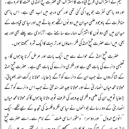
تعلیم کے اشتراک کی طرح قیادت کا اشتراک بھی حضرت شیخ الہندؒ کی محنت کا ثمرہ ہے۔
اور وہ باہمی نفرت جو پیدا کی گئی تھی اور کسی درجہ میں اب بھی ہے، اس باہمی
منافرت کے باوجود علمی میدان میں دونوں اکٹھے ہو جاتے ہیں اور سیاسی قیادت کے
میدان میں بھی دونوں کا اشتراک ہمارے سامنے ہے، آزادی سے پہلے بھی اور بعد
بھی، میں اسے حضرت شیخ الہندؒ کی فکر ، دعاؤں اور تربیت کا ایک ثمرہ سمجھتا ہوں۔
حضرت شیخ الہندؒ کے حوالے سے میں ایک بات اور عرض کرنا چاہوں گا، یہ
تعلیمی دائرے کی بات بھی ہے اور فکری دائرے کی بات بھی ہے۔ حضرت شیخ الہندؒ
کے شاگردوں نے جب ان کے دائرے کو آگے بڑھایا۔ مولانا برکت اللہ بھوپالیؒ،
مولانا محمد میاں انصاریؒ نے اور مولانا عبید اللہ سندھیؒ نے جب اس دائرے کو آگے
بڑھایا تو میں ان کی علمی و فکری جدوجہد کی طرف توجہ دلانا چاہوں گا کہ مولانا محمد میاں
انصاریؒ کے دو رسالے جو انہوں نے سیاسی فکر و فلسفہ کی تجدید کے لیے لکھے، ایک
’’انواع الدول‘‘ اور دوسرا ’’دستور اساسی ملت‘‘ کے نام سے۔اسے حضرت شیخ