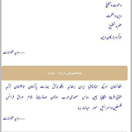
دعوت و تبلیغ
دین و حکمت
علم و تحقیق
تذکرہ بزرگانِ دین
— مزید عنوانات
مخصوص درجہ بندی
افغانستان
امریکہ
انڈونیشیا
ایران
برطانیہ
بنگلہ دیش
بھارت
پاکستان
تاجکستان
ترکیہ
جنوبی افریقہ
چیچنیا
چین
روس
سعودی عرب
سوڈان
سویٹزرلینڈ
شام
عراق
فرانس
فلسطین و اسرائیل
مصر
میانمار برما
— مزید عنوانات