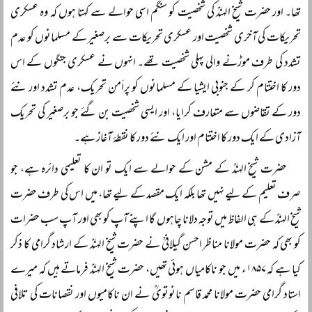
تھا۔ اور حضرت شیخ الہندؒ کی شخصیت کو سنگم اسی حوالے سے کہتا ہوں کہ وہ عسکری
تحریکات کی آخری شخصیت اور عسکری تحریکات سے برصغیر کے مسلمانوں کو عدم
تشدد کی طرف موڑنے والی پہلی شخصیت تھے۔ انہوں نے عسکری جنگوں کے اس
دور کا اختتام کر کے جنوبی ایشیا کے مسلمانوں کو پراَمن تحریک، عدم تشدد اور نئے
دور کے تقاضوں سے متعارف کرایا، اور ایسی شخصیت بن گئے جو برصغیر کی تحریک
آزادی کے ایک دور کا اختتام اور ایک نئے دور کا نقطۂ آغاز ہے۔
حضرت شیخ الہندؒ کے مشن کے حوالے سے ایک تو ان کا تعلیمی دائرہ ہے، جو
صرف تعلیم کے لیے نہیں تھا بلکہ ایک مقصد کے لیے تھا، میں اس کی طرف حضرت
شیخ الہندؒ کے ہی الفاظ میں توجہ دلانا چاہوں گا اپنے آپ کو بھی اور آپ سب حضرات
کو بھی کہ حضرت مولانا مناظر احسن گیلانیؒ نے حضرت شیخ الہندؒ کے ارشاد گرامی کا ذکر
کیا ہے کہ ۱۸۵۷ء میں جو ناکامیاں ہوئی تھیں، حضرت شیخ الہندؒ فرماتے ہیں کہ میرے
استاد گرامی حضرت مولانا محمد قاسم نانوتویؒ نے ان ناکامیوں اور نقصانات کی تلافی