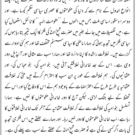
الہندؒ اور ان کے شاگردوں کا کارنامہ سمجھیں کہ وہ دو رسالے مختصر سے ہیں، ایک
انواع الدول کے نام سے کہ دنیا کی حکومتوں کا عصری سیاسی نظم کیسا ہے، اور
دوسرا دستور اساسی ملت جس میں انہوں نے ’’حکومت الٰہیہ‘‘ کا ٹائٹل استعمال کیا
ہے، میں تفصیلات میں جائے بغیر میں حضرت شیخ الہندؒ کی فکر کا ایک نتیجہ بتا رہا ہوں کہ
سیاسی فکر میں تجدید ہوئی کہ ہمارا ماضی کا سیاسی سسٹم مختلف تھا اور ہم کئی ادوار سے
گزرے ہیں۔ خلافت راشدہ کا اپنا دائرہ تھا اور ہمارا سب سے مثالی اور آئیڈیل دور
وہی ہے۔ اس کے بعد خاندانی خلافتیں آئی ہیں، بنو امیہ کی، بنو عباس کی، اور
عثمانیوں کی۔ ہم خلافت کے طور پر ان سب کا احترام کرتے ہیں حتٰی کہ خلافت
عثمانیہ پر طرح طرح کے اعتراضات کے باوجود ہم نے اس کا دفاع کیا اور اس کے
تحفظ کے لیے جنگ لڑی۔ لیکن آج کا دور خاندانی حکومتوں کا نہیں ہے، ہمارا
تسلسل بنو امیہ کی خلافت سے لے کر خلافت عثمانیہ کے آخر تک خاندانی خلافتوں کا
رہا ہے، اب خاندانی حکومتوں کا دور نہیں رہا۔ اور ہمارے حلقے میں اس فکری تجدید
کی بات اگر کسی نے کی ہے تو حضرت شیخ الہندؒ کے حلقے نے سب سے پہلے کی ہے۔