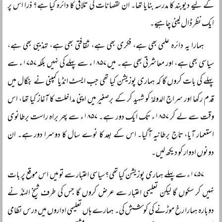
کے لیے دیوبند کا مدرسہ بنایا تھا۔ ان نقصانات کی تلافی کا دائرہ کیا ہے؟ ذرا اس پر
ایک نظر ڈال لینی چاہیے۔
ہمارا یہ دائرہ علمی بھی ہے، فکری بھی ہے، ثقافتی بھی ہے، تہذیبی بھی ہے،
سیاسی بھی ہے، اور معاشرتی بھی ہے۔ میں ۱۸۵۷ء سے پہلے کی نہیں بلکہ ۱۷۵۷ء سے
پہلے کی بات کروں گا کہ ہماری پوزیشن کیا تھی جب ایسٹ انڈیا کمپنی نے بنگال میں
قدم رکھا اور سراج الدولہؒ کو شہید کر کے برصغیر میں اپنی مداخلت کا آغاز کیا تھا، اس
وقت سے لے کر ۱۸۵۷ء تک ایک دور ہے۔ ۱۸۵۷ء سے پھر براہ راست برطانوی
استعمار آیا، تاج برطانیہ آگیا۔ اس کے بعد کا نوے سال کا دوسرا دور ہے۔ ان
دونوں ادوار کو دیکھ لیں۔
۱۷۵۷ء سے پہلے ہماری پوزیشن کیا تھی؟سیاسی اعتبار سے تو میں اس موقع پر بات
نہیں کر سکوں گا لیکن تعلیمی اعتبار سے عرض کروں گا جس کی طرف شیخ الہندؒ نے
دوبارہ ہمارا رخ موڑنے کی کوشش کی۔ ہمارے ہاں تعلیمی اداروں میں درس نظامی