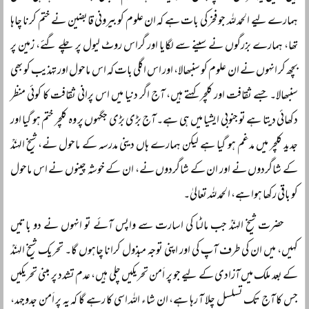
ہمارے لیے الحمد للہ جو فخر کی بات ہے کہ ان علوم کو بیرونی قابضین نے ختم کرنا چاہا
تھا، ہمارے بزرگوں نے سینے سے لگایا اور گراس روٹ لیول پر چلے گئے، زمین پر
بچھ کر انہوں نے ان علوم کو سنبھالا، اور اس اگلی بات کہ اس ماحول اور تہذیب کو بھی
سنبھالا۔ جسے ثقافت اور کلچر کہتے ہیں، آج اگر دنیا میں اس پرانی ثقافت کا کوئی منظر
دکھائی دیتا ہے تو جنوبی ایشیا میں ہی ہے۔ آج بڑی بڑی جگہوں پر وہ کلچر ختم ہو گیا اور
جدید کلچر میں مدغم ہو گیا ہے لیکن ہمارے ہاں دینی مدرسہ کے ماحول نے، شیخ الہندؒ
کے شاگردوں نے اور ان کے شاگردوں نے، ان کے خوشہ چینوں نے اس ماحول
کو باقی رکھا ہوا ہے، الحمد للہ تعالیٰ۔
حضرت شیخ الہندؒ جب مالٹا کی اسارت سے واپس آئے تو انہوں نے دو باتیں
کہیں، میں ان کی طرف آپ کی اور اپنی توجہ مبذول کرانا چاہوں گا۔ تحریک شیخ الہندؒ
کے بعد ملک میں آزادی کے لیے جو پر اَمن تحریکیں چلی ہیں، عدم تشدد پر مبنی تحریکیں
جس کا آج تک تسلسل چلا آ رہا ہے، ان شاء اللہ اسی کا رہے گا کہ یہ پر اَمن جدوجہد،