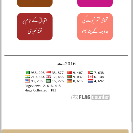
تحفظ ختم نبوت کی
اقبالؒ کے نام پر
جدوجہد کے چند پہلو
فتنہ خیزی
2016ء سے