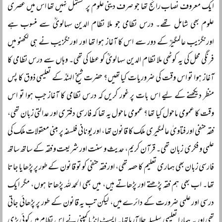
ایک معروف نصاب رائج تھا جو صرف دینی علوم پر مشتمل نہیں تھا اس میں عصری
علوم بھی شامل تھے۔ درس نظامی جو ملا نظام الدین سہالویؒ سے منسوب ہے
اورنگزیب عالمگیرؒ کے دور سے اس کا آغاز ہوا تھا اور اورنگزیب نے ہی لکھنو میں
فرنگی محل کی یہ کوٹھی ملا نظام الدین سہالویؒ کو عطا کی تھی۔ وہاں سے درس نظامی کا
آغاز ہوا تو اس وقت کی ضروریات کیا تھیں؟ حضرت شیخ الہندؒ کے تعلیمی ذوق کا پس
منظر دیکھنے کے لیے اس بات پر غور کریں کہ درس نظامی کا آغاز جب ہوا تو اس
وقت کا عمومی ماحول کیا تھا؟ عمومی ماحول یہ تھا کہ فارسی دفتری اور عدالتی زبان تھی،
فقہ حنفی اور فتاویٰ عالمگیری ملک کا قانون تھا، اور یونانی فلسفہ پر مبنی معقولات ملک کی
علمی و فکری زبان تھی۔ قرآن کریم، حدیث و سنت اور شریعت و فقہ کے ساتھ ساتھ
فارسی زبان بھی ہماری تعلیم کا حصہ تھی، اور فقہ حنفی کو تو قانون کے طور پر پڑھایا جاتا
تھا۔ اب بھی ہم فقہ پڑھتے اور پڑھاتے ہیں، میں بھی الحمد للہ پڑھاتا ہوں، مگر ایک
درسی اور علمی ضرورت کے دائرے میں، لیکن تب یہ قانون کے طور پر پڑھائی جاتی
تھی اور یہ ہمارا تعلیمی سلسلہ چلا آرہا تھا۔ ایسٹ انڈیا کمپنی نے اس نظام میں کوئی بڑی