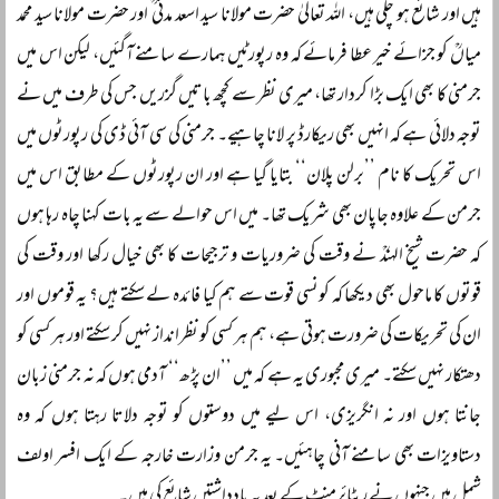
ہیں اور شائع ہو چکی ہیں، اللہ تعالیٰ حضرت مولانا سید اسعد مدنی ؒ اور حضرت مولانا سید محمد
میاںؒ کو جزائے خیر عطا فرمائے کہ وہ رپورٹیں ہمارے سامنے آگئیں، لیکن اس میں
جرمنی کا بھی ایک بڑا کردار تھا، میری نظر سے کچھ باتیں گزریں جس کی طرف میں نے
توجہ دلائی ہے کہ انہیں بھی ریکارڈ پر لانا چاہیے۔ جرمنی کی سی آئی ڈی کی رپورٹوں میں
اس تحریک کا نام ’’برلن پلان‘‘ بتایا گیا ہے اور ان رپورٹوں کے مطابق اس میں
جرمن کے علاوہ جاپان بھی شریک تھا۔ میں اس حوالے سے یہ بات کہنا چاہ رہا ہوں
کہ حضرت شیخ الہندؒ نے وقت کی ضروریات و ترجیحات کا بھی خیال رکھا اور وقت کی
قوتوں کا ماحول بھی دیکھا کہ کونسی قوت سے ہم کیا فائدہ لے سکتے ہیں؟ یہ قوموں اور
ان کی تحریکات کی ضرورت ہوتی ہے، ہم ہر کسی کو نظرانداز نہیں کر سکتے اور ہر کسی کو
دھتکار نہیں سکتے۔ میری مجبوری یہ ہے کہ میں ’’ان پڑھ‘‘ آدمی ہوں کہ نہ جرمنی زبان
جانتا ہوں اور نہ انگریزی، اس لیے میں دوستوں کو توجہ دلاتا رہتا ہوں کہ وہ
دستاویزات بھی سامنے آنی چاہئیں۔ یہ جرمن وزارت خارجہ کے ایک افسر اولف
شمل ہیں جنہوں نے ریٹائرمنٹ کے بعد یہ یادداشتیں شائع کی ہیں۔