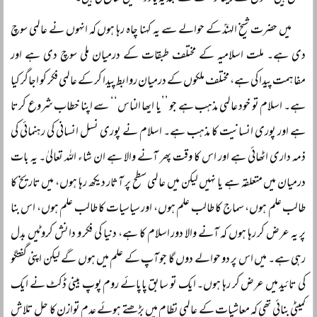
میں حضرت شیخ الہندؒ کے حوالے سے یہ کہنا چاہ رہا ہوں کہ انہوں نے عالمی سوچ
دی ہے۔ ملت اسلامیہ کے مختلف طبقات کے درمیان ملی سوچ دی ہے اور
مفاہمت پیدا کی ہے، مختلف ملکوں کے درمیان روابط پیدا کر کے عالمی فکر کو اجاگر کیا
ہے۔ اسلام تو خود عالمی مذہب ہے جو ’’یا ایھا الناس‘‘ سے اپنا خطاب شروع کرتا
ہے اور پوری انسانیت کا مذہب ہے۔ اسلام نے پوری نسل انسانی کی رہنمائی کی
ذمہ داری اٹھائی ہے اور اس کا وقت پھر آنے والا ہے ان شاء اللہ تعالیٰ۔ یہ بات
درمیان میں متعلقہ ہے یا نہیں لیکن میں عالمی سطح پر آثار دیکھ رہا ہوں، میں تاریخ کا
طالب علم ہوں، سماج کا طالب علم ہوں، اور سیاسیات کا طالب علم ہوں، اس بنا
پر یہ عرض کر رہا ہوں کہ آنے والا دور اسلام کا ہے، دنیا کی فکر و دانش کروٹیں بدل
رہی ہے۔ میں اس پر دو حوالے دوں گا جو آپ کے علم میں ہوں گے لیکن اپنی گفتگو
کی تائید میں عرض کر رہا ہوں۔ ایک تو سابق پاپائے روم پوپ بینی ڈکٹ نے ایک
کمیٹی بنائی تھی کہ معاشیات کے عالمی نظام میں بڑھتے ہوئے عدم توازن کا حل تلاش