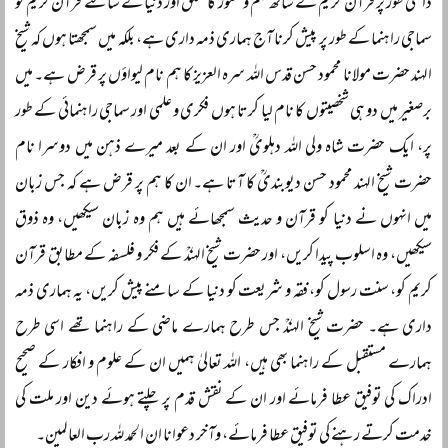
داخلی طور پر قرآن کریم کے ساتھ فہم و شعور کا تعلق اور دنیا کے سامنے قرآن کریم کو
سماجی راہنما کے طور پر پیش کرنا آج ہماری ذمہ داری ہے، بلکہ میں سمجھتا ہوں کہ شیخ
الہند حضرت مولانا محمود حسن قدس اللہ سرہ العزیز کا ہم نام لیواؤں پر قرض ہے۔ میں
برصغیر میں دو ہی شخصیتوں کا نام لیا کرتا ہوں فکری و علمی اور سماجی راہنمائی کے طور
پر، ایک حضرت شاہ ولی اللہ دہلویؒ اور ان کے بعد میرے ذہن میں دوسرا نام
حضرت شیخ الہند محمود حسن دیوبندیؒ کا آتا ہے۔ ان کا ہم پر قرض ہے کہ جس زبان
میں انہوں نے دنیا کو قرآن و حدیث سمجھائے ہیں ہم وہ زبان سیکھیں، وہ ذوق
سیکھیں، وہ اسلوب پیدا کریں، اور حضرت شیخ الہندؒ کے فکر و فلسفہ کے مطابق قرآن
کریم کو، سنت رسول کو، فقہ و شریعت کو دنیا کے سامنے پیش کریں، یہ ہماری ذمہ
داری ہے۔ حضرت شیخ الہندؒ جس طرح ہمارے ماضی کے راہنما تھے اسی طرح
ہمارے مستقبل کے راہنما بھی ہیں، اللہ تعالیٰ ہمیں ان کے علوم و افکار کے صحیح
ادراک کی توفیق عطا فرمائے اور ان کے نقش قدم پر چلتے ہوئے دین اور ملت کی
خدمت کرتے رہنے کی توفیق عطا فرمائے، وآخر دعوانا ان الحمد للہ رب العالمین۔