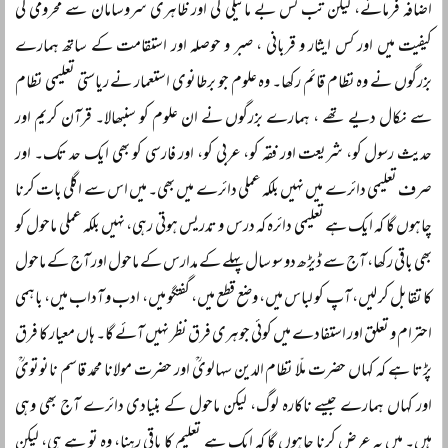
اضافہ فرمائے، لیکن تب کس بے مائیگی کی اور ظاہری سروسامان سے محرومی کی
کیفیت میں اور کس ایثار و قربانی ، صبر و حوصلہ اور استقامت کے ساتھ ہمارے
بزرگوں نے وہ نظام قائم رکھا۔ وہ علوم جو برطانوی استعمار نے ریاستی تعلیمی نظام
سے نکال دیے تھے ، ہمارے بزرگوں نے ان علوم کو سنبھالا۔ قرآن کریم اور
حدیث رسول کو، شریعت اور فقہ کو، عربی کو، اور فارسی کو بھی ایک حد تک۔ اور
صرف تعلیمی دائرے میں نہیں بلکہ عملی دائرے میں بھی۔ میں اس سے اگلی بات کرنا
چاہوں گا کہ ایک ہے تعلیمی دائرہ کہ درس و تدریس ہوتی رہی، نہیں بلکہ عملی ماحول کو
بھی باقی رکھا، آج سے ڈیڑھ دو سو سال پہلے کے مدارس کے ماحول اور آج کے ماحول
کا تقابل کر لیں، آپ کو لباس میں، وضع قطع میں، گفتگو میں، ادب و آداب میں، باہمی
احترام و تعلق اور استفادے میں کوئی جوہری فرق نظر نہیں آئے گا۔ ہاں معیار کا فرق
پڑتا ہے کہ کہاں حضرت ملّا نظام الدین سہالویؒ اور حضرت مولانا محمد قاسم نانوتویؒ
اور کہاں ہمارے جیسے ناکارہ لوگ، لیکن ماحول کے بنیادی دائرے آج بھی وہی
ہیں۔ میں یہ عرض کرنا چاہوں گا کہ ایک ہے تعلیم کا باقی رہنا، وہ تو ہے ہی، لیکن