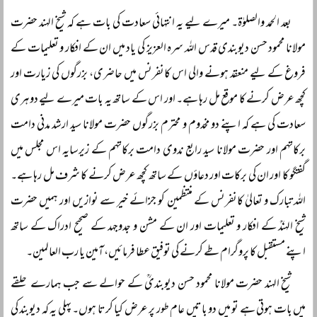
بعد الحمد والصلوٰۃ۔ میرے لیے یہ انتہائی سعادت کی بات ہے کہ شیخ الہند حضرت
مولانا محمود حسن دیوبندی قدس اللہ سرہ العزیز کی یاد میں ان کے افکار و تعلیمات کے
فروغ کے لیے منعقد ہونے والی اس کانفرنس میں حاضری، بزرگوں کی زیارت اور
کچھ عرض کرنے کا موقع مل رہا ہے۔ اور اس کے ساتھ یہ بات میرے لیے دوہری
سعادت کی ہے کہ اپنے دو مخدوم و محترم بزرگوں حضرت مولانا سید ارشد مدنی دامت
برکاتہم اور حضرت مولانا سید رابع ندوی دامت برکاتہم کے زیرسایہ اس مجلس میں
گفتگو کا اور ان کی برکات اور دعاؤں کے ساتھ کچھ عرض کرنے کا شرف مل رہا ہے۔
اللہ تبارک و تعالیٰ کانفرنس کے منتظمین کو جزائے خیر سے نوازیں اور ہمیں حضرت
شیخ الہندؒ کے افکار و تعلیمات اور ان کے مشن و جدوجہد کے صحیح ادراک کے ساتھ
اپنے مستقبل کا پروگرام طے کرنے کی توفیق عطا فرمائیں، آمین یا رب العالمین۔
شیخ الہند حضرت مولانا محمود حسن دیوبندیؒ کے حوالے سے جب ہمارے حلقے
میں بات ہوتی ہے تو میں دو باتیں عام طور پر عرض کیا کرتا ہوں۔ پہلی یہ کہ دیوبند کی