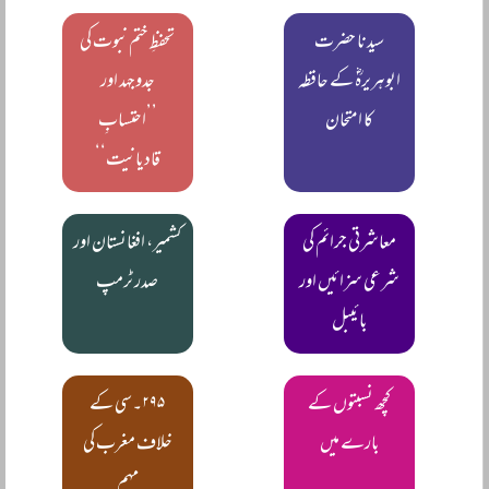
سیدنا حضرت
تحفظِ ختم نبوت کی
ابوہریرہؓ کے حافظہ
جدوجہد اور
کا امتحان
’’احتسابِ
قادیانیت‘‘
معاشرتی جرائم کی
کشمیر، افغانستان اور
شرعی سزائیں اور
صدر ٹرمپ
بائیبل
کچھ نسبتوں کے
۲۹۵۔سی کے
بارے میں
خلاف مغرب کی
مہم