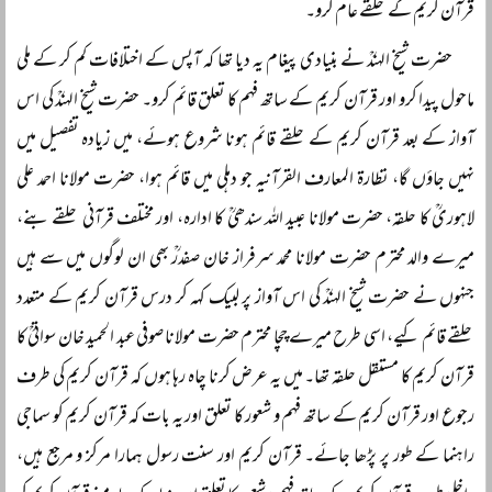
قرآن کریم کے حلقے عام کرو۔
حضرت شیخ الہندؒ نے بنیادی پیغام یہ دیا تھا کہ آپس کے اختلافات کم کر کے ملی
ماحول پیدا کرو اور قرآن کریم کے ساتھ فہم کا تعلق قائم کرو۔ حضرت شیخ الہندؒ کی اس
آواز کے بعد قرآن کریم کے حلقے قائم ہونا شروع ہوئے، میں زیادہ تفصیل میں
نہیں جاؤں گا، نظارۃ المعارف القرآنیہ جو دہلی میں قائم ہوا، حضرت مولانا احمد علی
لاہوریؒ کا حلقہ، حضرت مولانا عبید اللہ سندھیؒ کا ادارہ، اور مختلف قرآنی حلقے بنے،
میرے والد محترم حضرت مولانا محمد سرفراز خان صفدرؒ بھی ان لوگوں میں سے ہیں
جنہوں نے حضرت شیخ الہندؒ کی اس آواز پر لبیک کہہ کر درس قرآن کریم کے متعدد
حلقے قائم کیے، اسی طرح میرے چچا محترم حضرت مولانا صوفی عبد الحمید خان سواتیؒ کا
قرآن کریم کا مستقل حلقہ تھا۔ میں یہ عرض کرنا چاہ رہا ہوں کہ قرآن کریم کی طرف
رجوع اور قرآن کریم کے ساتھ فہم و شعور کا تعلق اور یہ بات کہ قرآن کریم کو سماجی
راہنما کے طور پر پڑھا جائے۔ قرآن کریم اور سنت رسول ہمارا مرکز و مرجع ہیں،