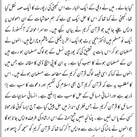
کیا جائے۔ میں نے دہلی کے ایک اخبار سے اس کمیٹی کی رپورٹ کا ایک حصہ نقل کیا
تھا، کمیٹی نے کہا تھا کہ اس کا حل ایک ہی ہے کہ ہم معاشیات کے ان اصولوں پر
واپس چلے جائیں جو قرآن کریم نے بیان کیے ہیں۔ دوسرا حوالہ کہ آکسفورڈ کے
ایک نو مسلم ہیں ڈاکٹر یحیٰی برٹ جو ایک انگریز فیملی کے چشم و چراغ ہیں، انہوں نے
مسلمان ہو کر اس بات پر تحقیق کی کہ یورپین نسل کے جو لوگ مسلمان ہو رہے ہیں
ان کے مسلمان ہونے کا سبب کیا ہے۔ یہ ان کا پی ایچ ڈی کا مقالہ ہے جس میں
انہوں نے کہا کہ اسی فیصد لوگ قرآن کریم کے مطالعہ سے مسلمان ہوئے ہیں۔ اس
کا مطلب یہ ہے کہ قرآن کریم آج بھی اسلام کی تفہیم اور دعوت کا سب سے بڑا
ذریعہ ہے اور انسانی مسائل کے حل کا سب سے بڑا منبع ہے۔ انسانی سماجیات کے
مسائل کا قرآن کریم نے جس فطری انداز میں حل پیش کیا ہے آج ایسا کوئی فارمولا
کسی کے پاس نہیں ہے۔ چنانچہ ہمیں شیخ الہندؒ کے اس ارشاد کی طرف واپس جانا ہو گا
جو انہوں نے مالٹا کی اسارت سے واپس آ کر کہا تھا کہ قرآن کریم کو سمجھ کر پڑھو اور