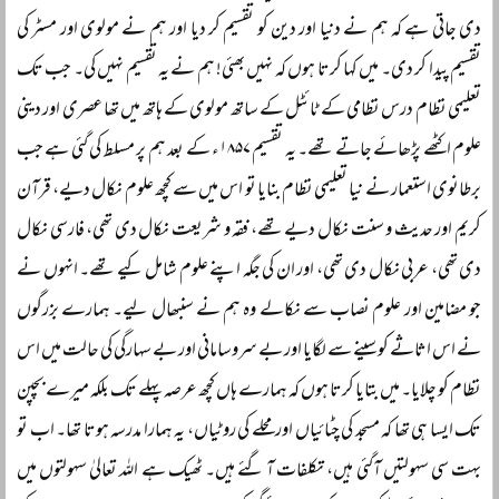
دی جاتی ہے کہ ہم نے دنیا اور دین کو تقسیم کر دیا اور ہم نے مولوی اور مسٹر کی
تقسیم پیدا کر دی۔ میں کہا کرتا ہوں کہ نہیں بھئی! ہم نے یہ تقسیم نہیں کی۔ جب تک
تعلیمی نظام درس نظامی کے ٹائٹل کے ساتھ مولوی کے ہاتھ میں تھا عصری اور دینی
علوم اکٹھے پڑھائے جاتے تھے۔ یہ تقسیم ۱۸۵۷ء کے بعد ہم پر مسلط کی گئی ہے جب
برطانوی استعمار نے نیا تعلیمی نظام بنایا تو اس میں سے کچھ علوم نکال دیے، قرآن
کریم اور حدیث و سنت نکال دیے تھے، فقہ و شریعت نکال دی تھی، فارسی نکال
دی تھی، عربی نکال دی تھی، اور ان کی جگہ اپنے علوم شامل کیے تھے۔ انہوں نے
جو مضامین اور علوم نصاب سے نکالے وہ ہم نے سنبھال لیے۔ ہمارے بزرگوں
نے اس اثاثے کو سینے سے لگایا اور بے سروسامانی اور بے سہارگی کی حالت میں اس
نظام کو چلایا۔ میں بتایا کرتا ہوں کہ ہمارے ہاں کچھ عرصہ پہلے تک بلکہ میرے بچپن
تک ایسا ہی تھا کہ مسجد کی چٹائیاں اور محلے کی روٹیاں، یہ ہمارا مدرسہ ہوتا تھا۔ اب تو
بہت سی سہولتیں آگئی ہیں، تکلفات آ گئے ہیں۔ ٹھیک ہے اللہ تعالیٰ سہولتوں میں