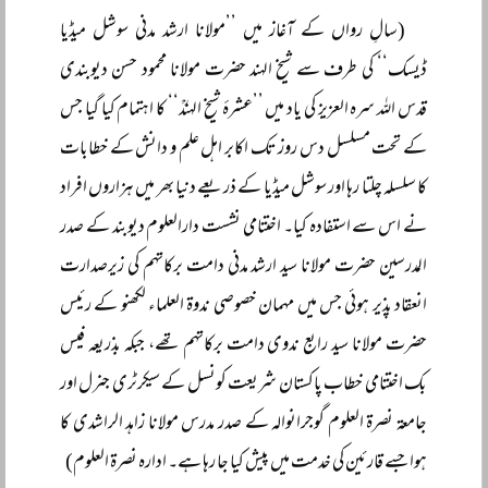
(سالِ رواں کے آغاز میں ’’مولانا ارشد مدنی سوشل میڈیا
ڈیسک‘‘ کی طرف سے شیخ الہند حضرت مولانا محمود حسن دیوبندی
قدس اللہ سرہ العزیز کی یاد میں ’’عشرۂ شیخ الہندؒ‘‘ کا اہتمام کیا گیا جس
کے تحت مسلسل دس روز تک اکابر اہل علم و دانش کے خطابات
کا سلسلہ چلتا رہا اور سوشل میڈیا کے ذریعے دنیا بھر میں ہزاروں افراد
نے اس سے استفادہ کیا۔ اختتامی نشست دارالعلوم دیوبند کے صدر
المدرسین حضرت مولانا سید ارشد مدنی دامت برکاتہم کی زیرصدارت
انعقاد پذیر ہوئی جس میں مہمان خصوصی ندوۃ العلماء لکھنو کے رئیس
حضرت مولانا سید رابع ندوی دامت برکاتہم تھے، جبکہ بذریعہ فیس
بک اختتامی خطاب پاکستان شریعت کونسل کے سیکرٹری جنرل اور
جامعۃ نصرۃ العلوم گوجرانوالہ کے صدر مدرس مولانا زاہد الراشدی کا
ہوا جسے قارئین کی خدمت میں پیش کیا جا رہا ہے۔ ادارہ نصرۃ العلوم)