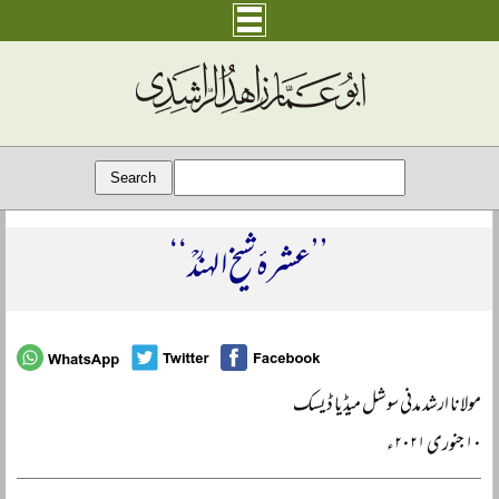
’’عشرۂ شیخ الہندؒ‘‘
مولانا ارشد مدنی سوشل میڈیا ڈیسک
۱۰ جنوری ۲۰۲۱ء