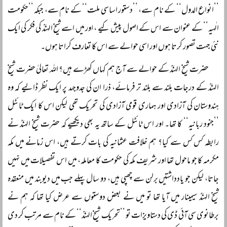
’’انواع الدول‘‘ کے نام سے، ’’دستور اساسی ملت‘‘ کے نام سے، جبکہ ’’حکومت
الٰہیہ‘‘ کے عنوان سے اس کے اصول پیش کیے ، اور میں اسے شیخ الہندؒ کی فکر کی ایک
نئی جہت تصور کرتا ہوں اور اسی حوالے سے اس کا تعارف کراتا ہوں۔
حضرت شیخ الہندؒ کے حوالے سے آج ہم کہاں کھڑے ہیں؟ اللہ تعالیٰ حضرت شیخ
الہندؒ کے درجات بلند سے بلند تر فرمائے، ذرا ان کی جدوجہد پر ایک نظر ڈالیے کہ وہ
ہندوستان کی آزادی اور ہماری قومی آزادی کی تحریک تھی لیکن اس کا ایک ٹائٹل
’’جنود ربانیہ‘‘ کا تھا۔ اور اس ٹائٹل کے ساتھ یہ بھی دیکھیے کہ حضرت شیخ الہندؒ نے
رابطہ کس کس سے کیا؟ ہم خلافت عثمانیہ کی بات کرتے ہیں، اس زمانے میں مکہ
مکرمہ کا جو ماحول تھا اور شریف مکہ کی حکومت کا معاملہ، میں اس تفصیلات میں نہیں
جاتا، لیکن جو یادداشتیں برلن سے چھپی ہیں، دو سال پہلے جب میں دیوبند میں منعقدہ
شیخ الہندؒ سیمینار میں آیا تھا تو میں نے بعض دوستوں سے عرض کیا تھا کہ ہم نے
برطانوی سی آئی ڈی کی دستاویزات تو ’’تحریک شیخ الہندؒ‘‘ کے نام سے مرتب کر دی