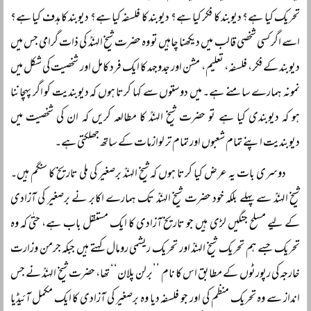
تحریک کیا ہے؟ دیوبند کا فکر کیا ہے؟ دیوبند کا فلسفہ کیا ہے؟ دیوبند کا ہدف کیا ہے؟
اسے اگر کسی شخصی قالب میں دیکھنا چاہیں تو وہ حضرت شیخ الہندؒ کی ذات گرامی جس میں
دیوبند کے فکر، فلسفہ، تعلیم، مشن اور جدوجہد کا ایک فرد کامل اور شخصیت کی شکل میں
نمونہ ہمارے سامنے ہے۔ میں دوستوں سے کہا کرتا ہوں کہ دیوبندیت کو اگر پہچاننا
ہو کہ دیوبندی کیا ہے تو حضرت شیخ الہندؒ کا مطالعہ کریں کہ ان کی شخصیت میں
دیوبندیت اپنے تمام شعبوں اور تمام تر لوازمات کے ساتھ جھلکتی ہے۔
دوسری بات یہ عرض کیا کرتا ہوں کہ شیخ الہندؒ برصغیر کی ملی تاریخ کا سنگم ہیں۔
شیخ الہندؒ سے پہلے بلکہ خود حضرت شیخ الہندؒ تک ہمارے اکابر نے برصغیر کی آزادی
کے لیے مسلح جنگیں لڑی ہیں جو تاریخ آزادی کا ایک مستقل باب ہے، حتٰی کہ وہ
تحریک جسے ہم تحریک شیخ الہندؒ اور تحریک ریشمی رومال کہتے ہیں جبکہ جرمن وزارت
خارجہ کی رپورٹوں کے مطابق اس کا نام ’’برلن پلان‘‘ تھا، حضرت شیخ الہندؒ نے جس
انداز سے وہ تحریک منظم کی اور جو فلسفہ دیا وہ برصغیر کی آزادی کا ایک مکمل آئیڈیا