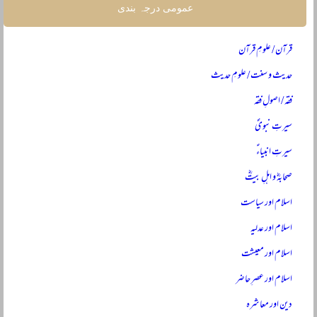
عمومی درجہ بندی
قرآن / علومِ قرآن
حدیث و سنت / علومِ حدیث
فقہ / اصولِ فقہ
سیرتِ نبویؐ
سیرتِ انبیاءؑ
صحابہؓ و اہلِ بیتؓ
اسلام اور سیاست
اسلام اور عدلیہ
اسلام اور معیشت
اسلام اور عصرِ حاضر
دین اور معاشرہ