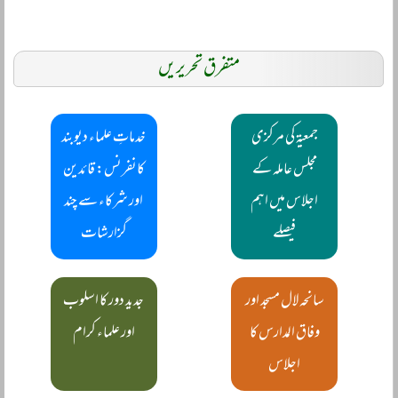
متفرق تحریریں
جمعیۃ کی مرکزی
خدماتِ علماء دیوبند
مجلس عاملہ کے
کانفرنس: قائدین
اجلاس میں اہم
اور شرکاء سے چند
فیصلے
گزارشات
سانحہ لال مسجد اور
جدید دور کا اسلوب
وفاق المدارس کا
اور علماء کرام
اجلاس