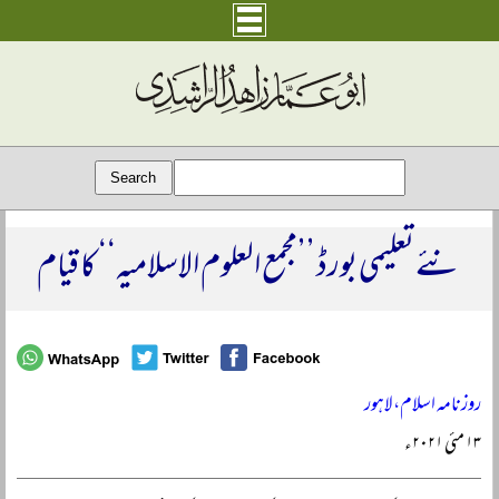
نئے تعلیمی بورڈ ’’مجمع العلوم الاسلامیہ‘‘ کا قیام
روزنامہ اسلام، لاہور
۱۳ مئی ۲۰۲۱ء