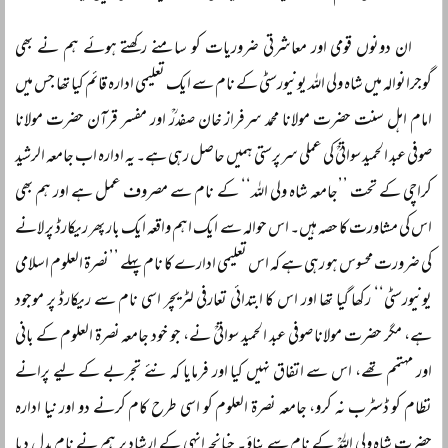
ان دونوں قومی اور معاشرتی ضروریات کو سامنے رکھتے ہوئے ہم نے بھی
گوجرانوالہ میں شاہ ولی اللہ یونیورسٹی کے نام سے ایک تعلیمی ادارہ قائم کیا تھا جس میں
امام اہل سنت حضرت مولانا محمد سرفراز خان صفدرؒ اور مفسر قرآن حضرت مولانا
صوفی عبد الحمید سواتیؒ کی عملی سرپرستی ہمیں حاصل رہی ہے۔ یہ ادارہ اب جامعہ الرشید
کراچی کے تحت ’’جامعہ شاہ ولی اللہ‘‘ کے نام سے مصروف عمل ہے اور ہم بھی
اس کی مشاورت کا حصہ ہیں۔ اس حوالہ سے ایک اہم واقعہ ایک بار پھر ریکارڈ پر لانے
کی ضرورت محسوس ہو رہی ہے کہ اس تعلیمی ادارے کا نام پہلے ’’نصرۃ العلوم اسلامی
یونیورسٹی‘‘ رکھا گیا تھا اور اس کا ابتدائی تعارفی لٹریچر اسی نام سے ریکارڈ پر موجود
ہے، مگر حضرت مولانا صوفی عبد الحمید سواتیؒ نے، جو خود جامعہ نصرۃ العلوم کے بانی
اور مہتمم تھے، اس سے اتفاق نہیں کیا اور فرمایا کہ نئے تجربے کے لیے پرانے
نظام کو ڈسٹرب نہ کرو، جامعہ نصرۃ العلوم کو اسی طرح کام کرنے دو اور نیا ادارہ
حضرت شاہ ولی اللہؒ کے نام سے بناؤ۔ چنانچہ انہی کے ارشاد پر ہم نے نام بدل دیا