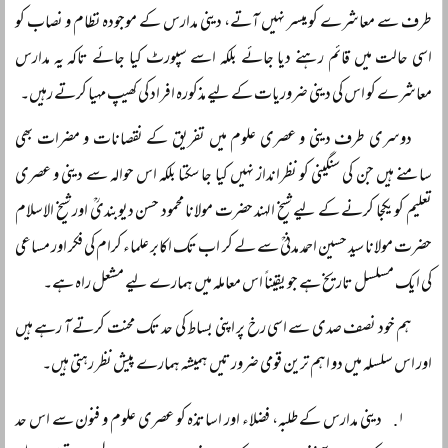
طرف سے معاشرے کو میسر نہیں آتے، دینی مدارس کے موجودہ نظام و نصاب کو
اسی حالت میں قائم رہنے دیا جائے بلکہ اسے سپورٹ کیا جائے تاکہ یہ مدارس
معاشرے کو اس کی دینی ضروریات کے لیے مذکورہ افراد کی کھیپ مہیا کرتے رہیں۔
دوسری طرف دینی و عصری علوم میں تفریق کے نقصانات و مضرات بھی
سامنے ہیں جن کی سنگینی کو نظرانداز نہیں کیا جا سکتا بلکہ اس حوالہ سے دینی و عصری
تعلیم کو یکجا کرنے کے لیے شیخ الہند حضرت مولانا محمود حسن دیوبندیؒ اور شیخ الاسلام
حضرت مولانا سید حسین احمد مدنیؒ سے لے کر اب تک اکابر علماء کرام کی فکر اور مساعی
کی ایک مسلسل تاریخ ہے جو یقیناً اس معاملہ میں ہمارے لیے مشعل راہ ہے۔
ہم خود نصف صدی سے اسی رخ پر اپنی بساط کی حد تک محنت کرتے آ رہے ہیں
اور اس سلسلہ میں دو اہم ترین قومی ضرورتیں ہمیشہ ہمارے پیش نظر رہتی ہیں۔
دینی مدارس کے طلبہ، فضلاء اور اساتذہ کو عصری علوم و فنون سے اس حد