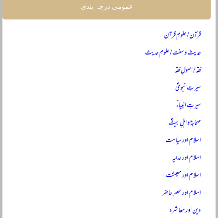
عمومی درجہ بندی
قرآن / علومِ قرآن
حدیث و سنت / علومِ حدیث
فقہ / اصولِ فقہ
سیرتِ نبویؐ
سیرتِ انبیاءؑ
صحابہؓ و اہلِ بیتؓ
اسلام اور سیاست
اسلام اور عدلیہ
اسلام اور معیشت
اسلام اور عصرِ حاضر
دین اور معاشرہ