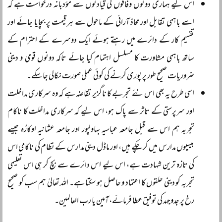
اس لیے ہماری دونوں وفاقوں کی قیادتوں سے مؤدبانہ درخواست ہے کہ
اسے باہمی تقابل اور محاذ آرائی کے ماحول سے ہر قیمت پر بچایا جائے اور
تقسیم کار کے دائرے میں رہتے ہوئے ایک دوسرے کے احترام کے
ساتھ باہمی مشاورت کا مسلسل اہتمام کیا جائے تاکہ دونوں قومی و دینی
ضروریات صحیح طور پر پوری کرنے کی کوئی عملی صورت نکالی جا سکے۔
اسی طرح یہ بھی اس نئے تجربے کا ناگزیر تقاضہ ہے کہ وہ سرکاری مداخلت
اور سرپرستی کے تاثر سے پاک ہو، اس لیے کہ سرکاری مداخلت کا ناکام
تجربہ ہم اس سے قبل جامعہ عباسیہ بہاولپور اور جامعہ عثمانیہ اوکاڑہ جیسے
بیسیوں مدارس میں کر چکے ہیں، اور ماڈل دینی مدارس کے نظام کی ناکامی اس
کی تازہ ترین شہادت ہے، اس لیے اس دائرے سے بچ کر ہی اس تعلیمی
تجربہ کو دینی حلقوں کا اعتماد و حاصل ہو سکتا ہے۔ اللہ تعالیٰ ہم سب کو صحیح
رخ پر جدوجہد کی توفیق عطا فرمائے، آمین یا رب العالمین۔