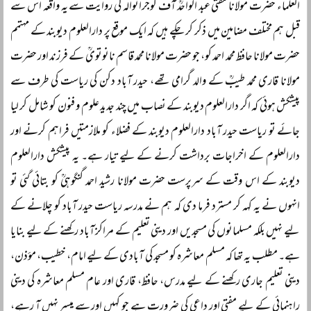
العلماء حضرت مولانا مفتی عبد الواحدؒ آف گوجرانوالہ کی روایت سے یہ واقعہ اس سے
قبل ہم مختلف مضامین میں ذکر کر چکے ہیں کہ ایک موقع پر دارالعلوم دیوبند کے مہتمم
حضرت مولانا حافظ محمد احمد کو، جو حضرت مولانا محمد قاسم نانوتویؒ کے فرزند اور حضرت
مولانا قاری محمد طیبؒ کے والد گرامی تھے، حیدر آباد دکن کی ریاست کی طرف سے
پیشکش ہوئی کہ اگر دارالعلوم دیوبند کے نصاب میں چند جدید علوم و فنون کو شامل کر لیا
جائے تو ریاست حیدر آباد دارالعلوم دیوبند کے فضلاء کو ملازمتیں فراہم کرنے اور
دارالعلوم کے اخراجات برداشت کرنے کے لیے تیار ہے۔ یہ پیشکش دارالعلوم
دیوبند کے اس وقت کے سرپرست حضرت مولانا رشید احمد گنگوہیؒ کو بتائی گئی تو
انہوں نے یہ کہہ کر مسترد فرما دی کہ ہم نے مدرسہ ریاست حیدر آباد کو چلانے کے
لیے نہیں بلکہ مسلمانوں کی مسجدیں اور دینی تعلیم کے مراکز آباد رکھنے کے لیے بنایا
ہے۔ مطلب یہ تھا کہ مسلم معاشرہ کو مسجد کی آبادی کے لیے امام، خطیب، مؤذن،
دینی تعلیم جاری رکھنے کے لیے مدرس، حافظ، قاری اور عام مسلم معاشرہ کی دینی
راہنمائی کے لیے مفتی اور داعی کی ضرورت ہے جو کہیں اور سے میسر نہیں آ رہے،