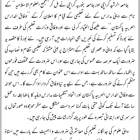
جامعہ الرشید کراچی اور جامعہ بنوریہ کراچی نے مل کر ’’مجمع العلوم الاسلامیہ‘‘ کے
نام سے دینی مدارس کے نئے تعلیمی کے قیام کا اعلان کر کے ’’وفاق المدارس
العربیہ پاکستان‘‘ سے علیحدگی اختیار کر لی ہے اور وفاقی وزارت تعلیم کی طرف سے
نئے بورڈ کو تسلیم کرنے کی خبریں بھی اخبارات میں آ رہی ہیں۔ نئے بورڈ کا مقصد یہ
بتایا گیا ہے کہ دینی و عصری تعلیم کے امتزاج پر مبنی مشترکہ تعلیمی نظام و نصاب کی
ضرورت ایک عرصہ سے محسوس کی جا رہی ہے اور اس ضرورت کے مختلف فورموں
پر اظہار کے ساتھ ساتھ بہت سے ادارے اس عنوان سے کام بھی کر رہے ہیں جن کو
منظم کرنے کی ضرورت ہے، جس کے لیے یہ نیا وفاق کردار ادا کرے گا۔ اس حوالہ
سے وفاق المدارس العربیہ پاکستان اور اتحاد تنظیمات مدارس دینیہ کا باضابطہ ردعمل
سامنے آنے تک کوئی حتمی بات کہنا سردست مشکل ہے مگر موجودہ صورتحال پر
سرسری اور ابتدائی تبصرہ کے طور پر چند گزارشات پیش کی جا رہی ہیں۔
دینی علوم کی جداگانہ تعلیم کی معاشرتی ضرورت و اہمیت کے بارے میں استاذ