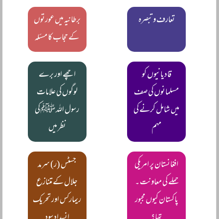
تعارف و تبصرہ
برطانیہ میں عورتوں
کے حجاب کا مسئلہ
قادیانیوں کو
اچھے اور برے
مسلمانوں کی صف
لوگوں کی علامات
میں شامل کرنے کی
رسول اللہ ﷺ کی
مہم
نظر میں
افغانستان پر امریکی
جسٹس (ر) سرمد
حملے کی معاونت ۔
جلال کے متنازع
پاکستان کیوں مجبور
ریمارکس اور تحریک
تھا؟
انسداد سود