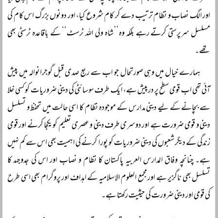
اور الگ نصاب و نظام ترتیب دے کر کام شروع کیا، اور دونوں بزرگ اس کام کی
مسلسل سرپرستی کرتے رہے بلکہ وہ’’شاہ ولی اللہ ٹرسٹ‘‘ کے باقاعدہ ٹرسٹی بھی
تھے۔
ہمارے خیال میں وہی صورتحال جو اب سے ربع صدی قبل گوجرانوالہ میں پیش
آئی تھی اب قومی سطح پر درپیش ہے، ایک طرف سوسائٹی کی دینی ضروریات کو کسی خلا
سے بچانے کے لیے دینی مدارس کے موجودہ نظام کا اسی حالت میں تحفظ و تسلسل
دینی و قومی ضرورت ہے اور دوسری طرف دینی و عصری تعلیم کو یکجا کرنے اور قومی
زندگی کے دیگر شعبوں کی دینی ضروریات کو پورا کرنے کی اہمیت بھی اس سے کم نہیں
ہے۔ چنانچہ وفاق المدارس العربیہ پاکستان کا نظام و نصاب اور اس کی جدوجہد کا
تسلسل بھی ناگزیر ہے اور مجمع العلوم الاسلامیہ کے اہداف اور پروگرام بھی اسی طرح
کی قومی اور دینی ضرورت کی حیثیت رکھتا ہے۔