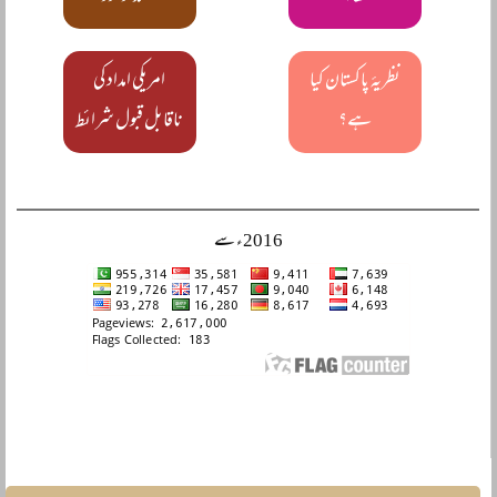
نظریۂ پاکستان کیا
امریکی امداد کی
ہے؟
ناقابل قبول شرائط
2016ء سے