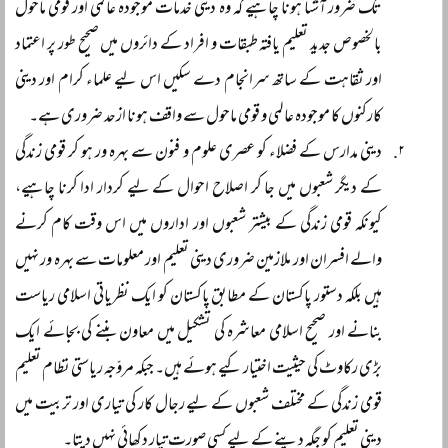
تک ضرور آشنا ہونا چاہیے کہ وہ دینی خدمات موجودہ عالمی اور قومی ماحول
بالخصوص جدید تعلیم یافتہ طبقات و افراد کے دائروں میں صحیح طور پر اعتماد
اور ثقاہت کے ساتھ سرانجام دے سکیں اس لیے علماء کرام اور دینی
کارکنوں کا موجودہ عالمی و قومی ماحول سے واقف ہونا ازحد ضروری ہے۔
دینی مدارس کے فضلاء کو عصری علوم و فنون سے بہرہ ور ہو کر قومی زندگی
کے دیگر شعبوں میں جا کر اصلاح احوال کے لیے کردار ادا کرنا چاہیے،
کیونکہ قومی زندگی کے بیشتر شعبوں اور اداروں میں اس وقت کام کرنے
والے افسران اور ملازمین ضروری دینی تعلیم اور معلومات سے بہرہ ور نہیں
ہیں بلکہ دستور پاکستان کے مطابق پاکستان کو ایک نظریاتی اسلامی ریاست
بنانے اور صحیح اسلامی معاشرہ کی تشکیل میں معاون بننے کی بجائے ایک
بڑی رکاوٹ کی حیثیت اختیار کیے ہوئے ہیں۔ جبکہ مروّجہ ریاستی نظام تعلیم
قومی زندگی کے مختلف شعبوں کے لیے رجال کار کی تیاری اور تربیت میں
دینی تعلیم کو جگہ دینے کے لیے کسی صورت تیار دکھائی نہیں دیتا۔