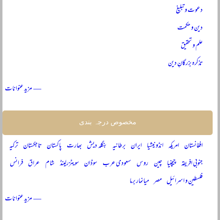
دعوت و تبلیغ
دین و حکمت
علم و تحقیق
تذکرہ بزرگانِ دین
— مزید عنوانات
مخصوص درجہ بندی
افغانستان
امریکہ
انڈونیشیا
ایران
برطانیہ
بنگلہ دیش
بھارت
پاکستان
تاجکستان
ترکیہ
جنوبی افریقہ
چیچنیا
چین
روس
سعودی عرب
سوڈان
سویٹزرلینڈ
شام
عراق
فرانس
فلسطین و اسرائیل
مصر
میانمار برما
— مزید عنوانات