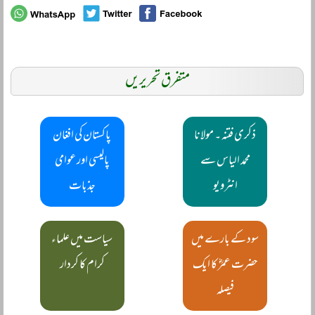
متفرق تحریریں
ذکری فتنہ ۔ مولانا
پاکستان کی افغان
محمد الیاس سے
پالیسی اور عوامی
انٹرویو
جذبات
سود کے بارے میں
سیاست میں علماء
حضرت عمرؓ کا ایک
کرام کا کردار
فیصلہ