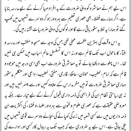
اس لیے ہم نے معاشرہ کو دینی ضرورت کے یہ افراد مہیا کرنے کے لیے مدرسہ بنایا
ہے، اگر ہمارے فضلاء بھی عصری تعلیم سے بہرہ ور ہو کر دوسرے شعبوں میں کھپ
گئے تو ہمارا یہ خلا بدستور باقی رہے گا اور لوگوں کی دینی ضروریات تشنہ رہیں گی۔
یہ اس وقت کی بہترین حکمت عملی تھی جس کی وجہ سے مسجد و مکتب اور مدرسہ و
افتاء کا ماحول اب تک قائم ہے ورنہ اس کا تسلسل عالم اسباب میں ممکن ہی نہیں
تھا۔ اس پہلو سے دیکھا جائے تو یہ معاشرتی ضرورت اب بھی اسی درجہ میں موجود و
قائم ہے کہ امام، خطیب، مؤذن، حافظ، قاری، مفتی، خطیب، داعی اور متکلم بدستور
ہماری معاشرتی ضرورت تو ہیں مگر مدارس کے علاوہ کہیں اور سے میسر نہیں ہیں اور
نہ ہی ریاستی نظام ان کی فراہمی کی ذمہ داری قبول کرنے کے لیے تیار ہے۔ جبکہ یہ
معروضی حقیقت ہے کہ عصری علوم و فنون سے بہرہ ور علماء و فقہاء کی اکثریت ان
ذمہ داریوں میں سے کسی شعبہ میں زندگی کھپانے کی بجائے دوسرے قومی شعبوں میں
چلی جاتی ہے، اس لیے یہ ضروری ہے کہ جب تک یہ رجال کار کسی اور ادارے کی