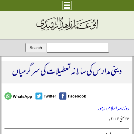
دینی مدارس کی سالانہ تعطیلات کی سرگرمیاں
روزنامہ اسلام، لاہور
۲۴ مئی ۲۰۱۴ء