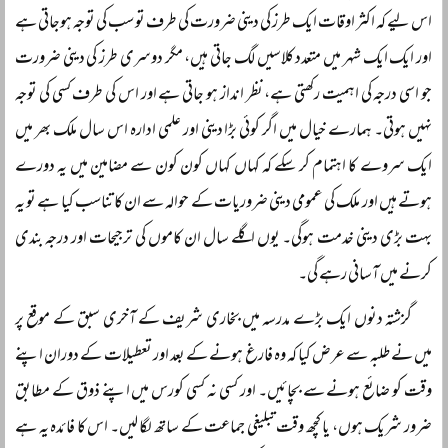
اس لیے کہ اکثر اوقات ایک طرز کی دینی ضرورت کی طرف تو سب کی توجہ ہوجاتی ہے
اور ایک ایک شہر میں متعدد کلاسیں لگ جاتی ہیں، مگر دوسری طرز کی دینی ضرورت
جو اسی درجہ کی اہمیت رکھتی ہے، نظر انداز ہو جاتی ہے اور اس کی طرف کسی کی توجہ
نہیں ہوتی۔ ہمارے خیال میں اگر کوئی بڑا دینی اور علمی ادارہ اس سال ملک بھر میں
ایک سروے کا اہتمام کر سکے کہ کہاں کہاں کون کون سے مضامین میں یہ دورے
ہوتے ہیں اور ملک کی عمومی دینی ضروریات کے حوالہ سے ان کا تناسب کیا ہے تو یہ
بہت بڑی دینی خدمت ہوگی۔ یوں اگلے سال ان کاموں کی ترجیحات اور درجہ بندی
کرنے میں آسانی رہے گی۔
گزشتہ دنوں ایک بڑے مدرسہ میں بخاری شریف کے آخری سبق کے موقع پر
میں نے طلبہ سے عرض کیا کہ وہ فارغ ہونے کے بعد اور تعطیلات کے دوران اپنے
وقت کو ضائع ہونے سے بچائیں۔ اور کسی نہ کسی کورس میں اپنے ذوق کے مطابق
ضرور شریک ہوں، یا کچھ وقت تبلیغی جماعت کے ساتھ لگا لیں۔ اس کا فائدہ یہ ہے