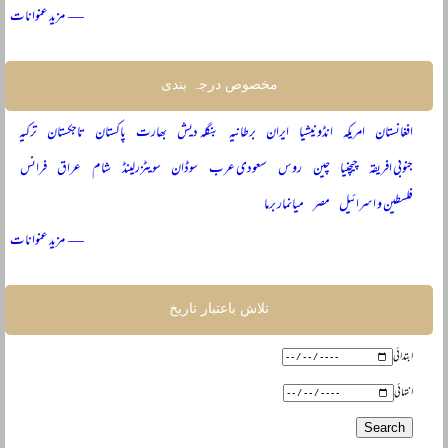
— مزید عنوانات
مخصوص درجہ بندی
افغانستان
امریکہ
انڈونیشیا
ایران
برطانیہ
بنگلہ دیش
بھارت
پاکستان
تاجکستان
ترکیہ
جنوبی افریقہ
چیچنیا
چین
روس
سعودی عرب
سوڈان
سویٹزرلینڈ
شام
عراق
فرانس
فلسطین و اسرائیل
مصر
میانمار برما
— مزید عنوانات
تلاش باعتبار تاریخ
ابتدائی
انتہائی