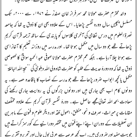
بطور خاص شہرت حاصل کی، اور ہزاروں علماء و طلبہ نے ان سے استفادہ کیا۔
والد محترم حضرت مولانا محمد سرفراز خان صفدرؒ نے ۱۹۷۶ء سے ۲۰۰۰ء تک
مسلسل پچیس سال دورہ تفسیر پڑھایا۔ اس کے علاوہ بھی ان کا ذوق یہ تھا کہ جامعہ
نصرۃ العلوم میں درس نظامی کی آخری کلاسوں کو پابندی کے ساتھ ترجمہ قرآن کریم
پڑھاتے تھے جو دو سال میں مکمل ہوتا تھا۔ اور مدرسہ میں روزانہ تعلیم کا آغاز اسی
سے ہوتا چلا آرہا ہے۔ جبکہ عم محترم حضرت مولانا صوفی عبد الحمید سواتیؒ کا خصوصی
ذوق یہ تھا کہ وہ دورۂ حدیث کے طلبہ کو حضرت شاہ ولی اللہ دہلویؒ کی ’’حجۃ اللہ البالغۃ‘‘
مکمل یا کچھ ابواب ضرور پڑھاتے تھے جو مدرسہ کے نصاب کا باقاعدہ حصہ ہے۔ یہ
دونوں کام اب بھی جاری ہیں اور دونوں بزرگوں کی یہ روایت جاری رکھنے کی
سعادت بحمد اللہ تعالیٰ مجھے حاصل ہے۔ دورۂ تفسیر قرآن کریم کے علاوہ مختلف
مقامات پر میراث، صرف و نحو، منطق، اصول فقہ اور دیگر علوم و فنون کے ماہرین
ان تعطیلات کے دوران اپنے اپنے فنون میں مختصر دورانیے کے کورسز کراتے ہیں
جو بہت مفید اور ضروری ہیں۔ اب کچھ عرصہ سے عربی بول چال اور تحریر و تقریر کے