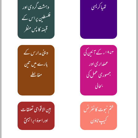
تھیاکریسی
دہشت گردی اور
فلسطین پر اس کے
قبضہ کا پس منظر
۱۹۷۳ء کے آئین کی
دینی مدارس کے
عملداری اور
بارے میں تین
جمہوری عمل کی
مغالطے
بحالی
ختم نبوت کانفرنس
بین الاقوامی تعلقات
کیپ ٹاؤن
اور اسوۂ ابراہیمیؑ