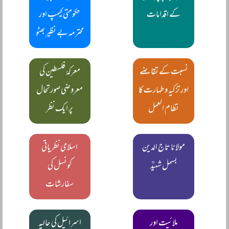
کے اقدامات
حکومتی کیمپ اور
محترمہ بے نظیر بھٹو
نسبت کے تقاضے
معرکۂ فلسطین کی
اور تزکیہ و طہارت کا
معروضی صورتحال
نظام العمل
پر ایک نظر
مولانا تاج الدین
اسلامی نظریاتی
بسمل شہیدؒ
کونسل کی
سفارشات
ملائیت اور
اسرائیل کی حالیہ