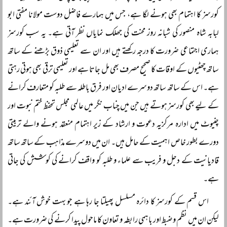
کورسز کا اہتمام بھی ہونے لگا ہے، جس میں ہمارے فاضل دوست مولانا مفتی ابو
لبابہ شاہ منصور کی شبانہ روز محنت کی جھلک نمایاں نظر آتی ہے۔ یہ سب کورسز
ہماری اجتماعی ضرورت کا درجہ رکھتے ہیں اور ان سے تعلیمی ذوق بڑھنے کے ساتھ
ساتھ چھٹیوں کے اوقات کا صحیح مصرف بھی مل جاتا ہے اور تعلیمی ترقی بھی ہوتی رہتی
ہے۔ اس کے ساتھ ساتھ دوسرے ادیان اور فرق باطلہ سے طلبہ کو متعارف کرانے
کے لیے بھی کورسز ہوتے ہیں جن میں چناب نگر میں عالمی مجلس تحفظ ختم نبوت اور
چنیوٹ میں ادارہ مرکزیہ دعوت و ارشاد کے زیر اہتمام منعقد ہونے والے تربیتی
دورے بطور خاص اہمیت کے حامل ہیں۔ ان میں دوسرے مذاہب کے ساتھ ساتھ
قادیانیت کے دجل و فریب سے علماء و طلبہ کو واقف کرانے کی کوشش کی جاتی
ہے۔
اس قسم کے کورسز کا دائرہ مسلسل پھیلتا جا رہا ہے جو بہت خوش آئند ہے۔
لیکن ان میں نظم و ضبط اور باہمی رابطہ و تعاون کا ماحول پیدا کرنے کی ضرورت ہے۔