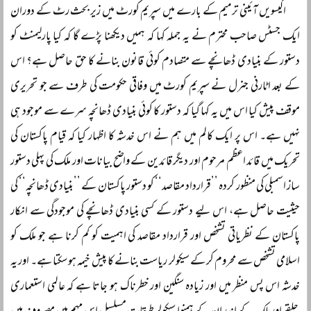
اکیسویں آئینی ترمیم کے بارے میں سپریم کورٹ میں زیر بحث رٹ کے دوران
ایک جسٹس صاحب محترم نے یہ جملہ کہا کہ ہمیں دیکھنا پڑے گا کہ کیا پارلیمنٹ کو
دستور کے بنیادی ڈھانچے سے متصادم کوئی قانون بنانے کا حق حاصل ہے؟ اس
کے بعد اٹارنی جنرل نے سپریم کورٹ میں وفاقی حکومت کی طرف سے جو تحریری
موقف پیش کیا اس میں یہ کہا گیا کہ دستور کا کوئی بنیادی ڈھانچہ سرے سے موجود ہی
نہیں ہے۔ اس پر ایک کالم میں ہم نے اس خدشہ کا اظہار کیا کہ قیام پاکستان کی
تحریک میں قائد اعظم مرحوم اور دیگر قائدین کے واضح بیانات اور ملک کی پہلی دستور
ساز اسمبلی کی منظور کردہ ’’قرارداد مقاصد‘‘ کو دستور پاکستان کے ’’بنیادی ڈھانچہ‘‘ کی
حیثیت حاصل ہے، اس لیے دستور کے کسی بنیادی ڈھانچے کی موجودگی سے انکار
پاکستان کے نظریاتی تشخص اور قرارداد مقاصد کی اہمیت کو کم کرنا ہے جو ملک کو
اسلامی تشخص سے محروم کر کے سیکولر ریاست بنانے کا پیش خیمہ ہو سکتا ہے۔ اور یہ
خدشہ اس پس منظر میں اور زیادہ سنگین اور خطرناک ہو جاتا ہے کہ عالمی استعماری