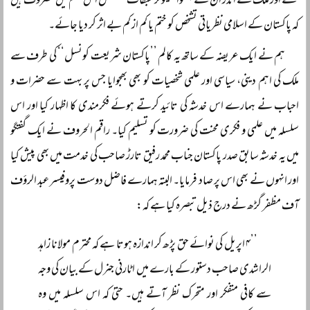
حلقے اور ملک کے اندر ان کے ہمنوا سیکولر طبقات مسلسل اس مہم میں مصروف ہیں
کہ پاکستان کے اسلامی نظریاتی تشخص کو ختم یا کم از کم بے اثر کر دیا جائے۔
ہم نے ایک عریضہ کے ساتھ یہ کالم ’’پاکستان شریعت کونسل‘‘ کی طرف سے
ملک کی اہم دینی، سیاسی اور علمی شخصیات کو بھی بھجوایا جس پر بہت سے حضرات و
احباب نے ہمارے اس خدشہ کی تائید کرتے ہوئے فکرمندی کا اظہار کیا اور اس
سلسلہ میں علمی و فکری محنت کی ضرورت کو تسلیم کیا۔ راقم الحروف نے ایک گفتگو
میں یہ خدشہ سابق صدر پاکستان جناب محمد رفیق تارڑ صاحب کی خدمت میں بھی پیش کیا
اور انہوں نے بھی اس پر صاد فرمایا۔ البتہ ہمارے فاضل دوست پروفیسر عبد الرؤف
آف مظفر گڑھ نے درج ذیل تبصرہ کیا ہے کہ:
’’۴ اپریل کی نوائے حق پڑھ کر اندازہ ہوتا ہے کہ محترم مولانا زاہد
الراشدی صاحب دستور کے بارے میں اٹارنی جنرل کے بیان کی وجہ
سے کافی متفکر اور متحرک نظر آتے ہیں۔ حتیٰ کہ اس سلسلہ میں وہ