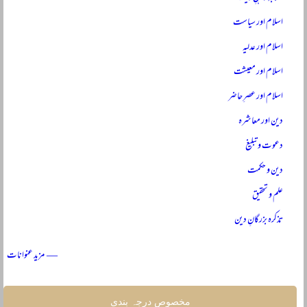
اسلام اور سیاست
اسلام اور عدلیہ
اسلام اور معیشت
اسلام اور عصرِ حاضر
دین اور معاشرہ
دعوت و تبلیغ
دین و حکمت
علم و تحقیق
تذکرہ بزرگانِ دین
— مزید عنوانات
مخصوص درجہ بندی