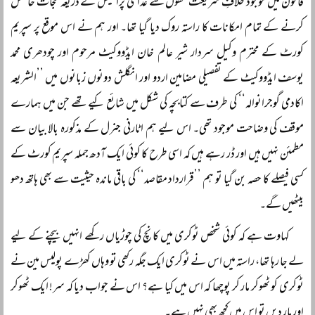
قانون میں موجود خلافِ شریعت شقوں سے عدالتی پراسیس کے ذریعہ نجات حاصل
کرنے کے تمام امکانات کا راستہ روک دیا گیا تھا۔ اور ہم نے اس موقع پر سپریم
کورٹ کے محترم وکیل سردار شیر عالم خان ایڈووکیٹ مرحوم اور چودھری محمد
یوسف ایڈووکیٹ کے تفصیلی مضامین اردو اور انگلش دونوں زبانوں میں ’’الشریعہ
اکادمی گوجرانوالہ‘‘ کی طرف سے کتابچہ کی شکل میں شائع کیے تھے جن میں ہمارے
موقف کی وضاحت موجود تھی۔ اس لیے ہم اٹارنی جنرل کے مذکورہ بالا بیان سے
مطمئن نہیں ہیں اور ڈر رہے ہیں کہ اسی طرح کا کوئی ایک آدھ جملہ سپریم کورٹ کے
کسی فیصلے کا حصہ بن گیا تو ہم ’’قرارداد مقاصد‘‘ کی باقی ماندہ حیثیت سے بھی ہاتھ دھو
بیٹھیں گے۔
کہاوت ہے کہ کوئی شخص ٹوکری میں کانچ کی چوڑیاں رکھے انہیں بیچنے کے لیے
لے جا رہا تھا، راستہ میں اس نے ٹوکری ایک جگہ رکھی تو وہاں کھڑے پولیس مین نے
ٹوکری کو ٹھوکر مار کر پوچھا کہ اس میں کیا ہے؟ اس نے جواب دیا کہ سر! ایک ٹھوکر
اور مار دیں تو اس میں کچھ بھی نہیں ہے۔