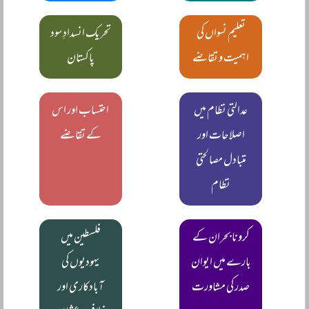
تعلیم نسواں کی
تحریک انسدادِ سود
اہمیت و تقاضے
پاکستان
عدالتی نظام میں
احتساب اور اس
اصلاحات اور
کے تقاضے
متبادل مصالحتی
نظام
کرونا بحران کے
فلسطین میں
بارے میں ایوان
یہودیوں کی
صدر کی مشاورت
آبادکاری اور