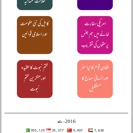
خلافتِ عثمانیہ
امریکی سفارت
کابل کی نئی حکومت
خانے میں ہم جنس
اور اسلامی قوانین
پرستوں کی تقریب
افغان قوم کا نیا سفر
ختمِ نبوت کا عقیدہ
اور انسانی سماج کا
اور منکرینِ ختمِ
مستقبل
نبوت
2016ء سے