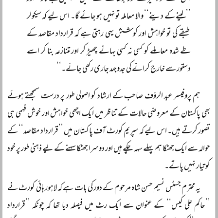
’’لینے کے دینے‘‘ والا معاملہ تو نہیں ہو جائے گا۔ اس لیے کہ سیکولر
طبقے کی تو خواہش اور کوشش یہی رہتی ہے کہ قرارداد مقاصد کے
طے شدہ معاملے کو کسی نہ کسی بہانے چھیڑ کر اور متنازعہ بنا کر اسے
دستور سے خارج کرانے کی جدوجہد جاری رکھی جائے۔‘‘
ہم پروفیسر عبد الرؤف صاحب کے ارشاد کو اصولی طور پر درست سمجھتے ہوئے
بھی پاکستان کے معروضی حالات کے تناظر میں ایک اچھی خواہش اور خوش فہمی ہی
تصور کرتے ہیں۔ اس لیے کہ سپریم کورٹ آف پاکستان میں ’’قرارداد مقاصد‘‘ کے
حوالہ سے ایک جھٹکا ہم پہلے سہہ چکے ہیں اور دوسرا جھٹکا سہنے کے لیے ذہنی طور پر خود
کو تیار نہیں پاتے۔
یہ محترم جسٹس نسیم حسن شاہ مرحوم کے دور کی بات ہے کہ لاہور ہائی کورٹ نے
’’حاکم علی کیس‘‘ کے عنوان سے ایک رٹ میں فیصلہ دیا تھا کہ چونکہ ’’قرارداد