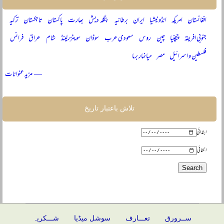
افغانستان
امریکہ
انڈونیشیا
ایران
برطانیہ
بنگلہ دیش
بھارت
پاکستان
تاجکستان
ترکیہ
جنوبی افریقہ
چیچنیا
چین
روس
سعودی عرب
سوڈان
سویٹزرلینڈ
شام
عراق
فرانس
فلسطین و اسرائیل
مصر
میانمار برما
— مزید عنوانات
تلاش باعتبار تاریخ
ابتدائی
انتہائی
ســرورق
تعـــارف
سوشل میڈیا
شـــکریہ