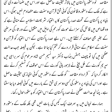
مقاصد‘‘ کو دستور پاکستان میں بالاتر حیثیت حاصل ہے اور اس میں ضمانت دی گئی
ہے کہ ملک کے دستور و قانون کی کوئی شق قرآن و سنت سے متصادم نہیں ہوگی، اس
بنیاد پر پاکستان کے تحت صدر پاکستان کا یہ اختیار شریعت اسلامیہ کے منافی ہے کہ
وہ قصاص میں قاتل کی سزائے موت کو رحم کی اپیل میں مقتول کے ورثاء کی مرضی
کے بغیر بھی معاف کر سکتے ہیں۔ اس لیے صدر پاکستان کے اس اختیار کو قرآن و
سنت کے احکام کے منافی قرار دے کر ختم کیا جاتا ہے۔ لیکن یہ فیصلہ جب عدالت
عظمیٰ میں گیا تو چیف جسٹس جناب ڈاکٹر سید نسیم حسن شاہ مرحوم کی سربراہی میں
سپریم کورٹ کے فل بینچ نے لاہور ہائی کورٹ کے اس موقف کو تسلیم کرنے سے
انکار کر دیا کہ ’’قرارداد مقاصد‘‘ کو ملک کے دستور میں کوئی امتیازی حیثیت حاصل
ہے اور اس کی بنیاد پر دستور کی کسی دوسری شق کے بارے میں کوئی فیصلہ دیا جا سکتا
ہے۔ چنانچہ عدالت عظمیٰ نے صدر پاکستان کے اس اختیار کو بدستور بحال رکھا۔
ہمارے خیال میں یہ صرف ایک کیس کی بات نہیں تھی بلکہ ملک کے دستور و