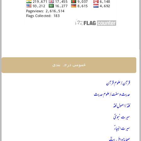
عمومی درجہ بندی
قرآن / علومِ قرآن
حدیث و سنت / علومِ حدیث
فقہ / اصولِ فقہ
سیرتِ نبویؐ
سیرتِ انبیاءؑ
صحابہؓ و اہلِ بیتؓ