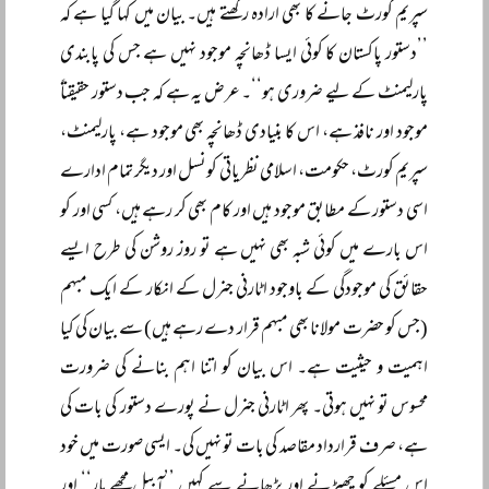
سپریم کورٹ جانے کا بھی ارادہ رکھتے ہیں۔ بیان میں کہا گیا ہے کہ
’’دستور پاکستان کا کوئی ایسا ڈھانچہ موجود نہیں ہے جس کی پابندی
پارلیمنٹ کے لیے ضروری ہو‘‘۔ عرض یہ ہے کہ جب دستور حقیقتاً
موجود اور نافذ ہے، اس کا بنیادی ڈھانچہ بھی موجود ہے، پارلیمنٹ،
سپریم کورٹ، حکومت، اسلامی نظریاتی کونسل اور دیگر تمام ادارے
اسی دستور کے مطابق موجود ہیں اور کام بھی کر رہے ہیں، کسی اور کو
اس بارے میں کوئی شبہ بھی نہیں ہے تو روز روشن کی طرح ایسے
حقائق کی موجودگی کے باوجود اٹارنی جنرل کے انکار کے ایک مبہم
(جس کو حضرت مولانا بھی مبہم قرار دے رہے ہیں) سے بیان کی کیا
اہمیت و حیثیت ہے۔ اس بیان کو اتنا اہم بنانے کی ضرورت
محسوس تو نہیں ہوتی۔ پھر اٹارنی جنرل نے پورے دستور کی بات کی
ہے، صرف قرارداد مقاصد کی بات تو نہیں کی۔ ایسی صورت میں خود
اس مسئلے کو چھیڑنے اور بڑھانے سے کہیں ’’آبیل مجھے مار‘‘ اور