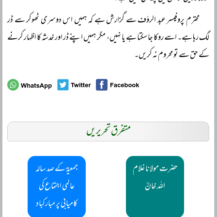
محترم پروفیسر عبد الرؤف سے گزارش ہے کہ ہمیں اس دوسری ٹھوکر سے ڈر
لگ رہا ہے۔ اسے روکا جا سکتا ہے یا نہیں، مگر ہمیں اپنے ڈر اور خدشہ کا اظہار کرنے
کے حق سے تو محروم نہ کریں۔
متفرق تحریریں
حضرت مولانا غلام
جمعیۃ کے صد سالہ
اللہ خانؒ
عالمی اجتماع کی
کامیابی پر مبارکباد