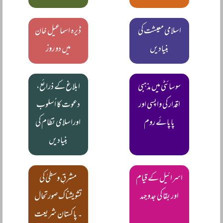
اسلامی معیشت کی
ڈیرہ اسماعیل خان
بنیادیں
میں دو روز
سوسائٹی میں مذہبی
ابلاغ کے ذرائع،
اقدار کی واپسی اور
دعوت کا اُسلوب
پاپائے روم
اوراسلامی نظام کی
بنیادیں
اسرائیل کے قیام
مشرقِ وسطیٰ کی
اور بقا کی جدوجہد
تشویشناک صورتحال
۔ پاکستان شریعت