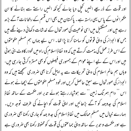
اور قوت کے ذریعے انہیں کچل دیا جائے کیونکہ انہیں راستے سے ہٹانے کا ان
حکمرانوں کے پاس یہی راستہ ہے۔ پاکستان میں بھی اس قسم کے رجحانات آگے بڑھ
رہے ہیں اور مستقبل میں اسی نوعیت کی صورتحال کے خدشات دکھائی دینے لگے ہیں
جس کا الجزائر کی دینی قوتوں کو سامنا کرنا پڑا تھا۔ اس لیے جہاں ہم مسلم حکومتوں
کے اس طرز عمل کی مذمت کرتے ہیں کہ وہ نفاذِ اسلام کی راہ میں خود رکاوٹ بنی ہوئی
ہیں اور اس کے لیے اپنے عوام کے جمہوری فیصلوں کو بھی مسترد کرتی جا رہی ہیں،
وہاں ہم عالم اسلام کی دینی تحریکات سے یہ اپیل کرنا بھی ضروری سمجھتے ہیں کہ وہ
الجزائر کی صورتحال سے سبق حاصل کریں اور خود مسلم حکومتوں کے بچھائے ہوئے
اس ’’ دام ہمرنگ زمین‘‘ سے ہوشیار رہتے ہوئے تدبر اور حکمت کے ساتھ نفاذِ
اسلام کی جدوجہد کو آگے بڑھائیں اور اپنی قوت کو بچانے کی طرف توجہ دیں۔
ہمارے خیال میں مسلم ممالک میں نفاذِ اسلام کی جد و جہد کو جاری رکھنا بھی ضروری
ہے اور حکمت و تدبر کے ساتھ دینی جماعتوں کی قوت کو محفوظ رکھنا بھی ضروری ہے