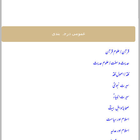
عمومی درجہ بندی
قرآن / علومِ قرآن
حدیث و سنت / علومِ حدیث
فقہ / اصولِ فقہ
سیرتِ نبویؐ
سیرتِ انبیاءؑ
صحابہؓ و اہلِ بیتؓ
اسلام اور سیاست
اسلام اور عدلیہ