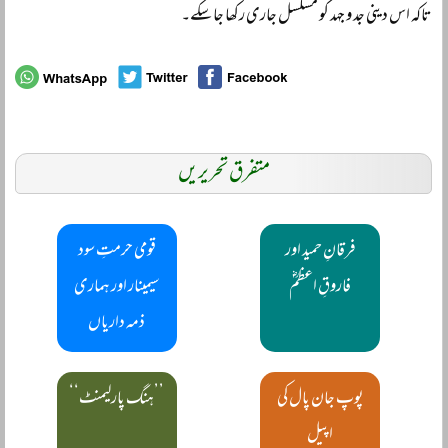
تاکہ اس دینی جد و جہد کو مسلسل جاری رکھا جا سکے۔
متفرق تحریریں
فرقانِ حمید اور
قومی حرمتِ سود
فاروقِ اعظمؓ
سیمینار اور ہماری
ذمہ داریاں
پوپ جان پال کی
’’ہنگ پارلیمنٹ‘‘
اپیل