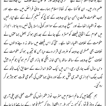
ہے جو نفاذِ اسلام کے لیے عسکری جدوجہد اور حکومتوں کے خلاف مسلح بغاوت کے
علمبردار ہیں۔ ان کا کہنا ہے کہ نفاذِ اسلام ہمارے دینی فرائض میں سے ہے اور
جب حکومت وقت پراَمن سیاسی جدوجہد کے نتائج کو تسلیم کرنے کے لیے تیار نہیں
ہے تو ہتھیار اٹھانے اور مسلح جد و جہد کے سوا اور کوئی راستہ باقی نہیں رہ جاتا۔ الجزائر
میں عوام کے انتخابی فیصلے کو مسترد کیے جانے کے بعد یہی ہوا کہ بعض جماعتوں نے
حکومت کے خلاف ہتھیار اٹھا لیے۔ حتٰی کہ اس فیصلے میں ساتھ نہ دینے والوں کے
خلاف بھی عسکری جدوجہد کو ضروری قرار دے دیا جس کا نتیجہ یہ ہوا کہ حکومت کے
خلاف مسلح جدوجہد کے ساتھ ساتھ باہمی خانہ جنگی کا بازار بھی گرم ہو گیا جو کم و بیش
دس سال تک جاری رہی، اس میں ایک محتاط اندازے کے مطابق ایک لاکھ کے
لگ بھگ الجزائری شہری قتل ہوگئے اور دینی جماعتوں کی مجموعی قوت سبوتاژ ہو کر
رہ گئی۔
ہم سمجھتے ہیں کہ عالمِ اسلام میں مغرب نواز حکمرانوں کی حکمت عملی یہی چلی آرہی
ہے کہ دینی قوتوں کو کسی نہ کسی طرح اشتعال دلا کر مسلح فوجوں کے سامنے لایا جائے