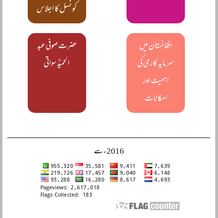
کونسل کا اجلاس
افغانستان میں
حضرت صوفی عبد
سرمایہ کاری کی
الحمیدؒ سواتی
اہمیت اور
امکانات
2016ء سے