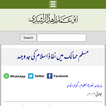
مسلم ممالک میں نفاذِ اسلام کی جدوجہد
ماہنامہ نصرۃ العلوم، گوجرانوالہ
جولائی ۲۰۱۲ء