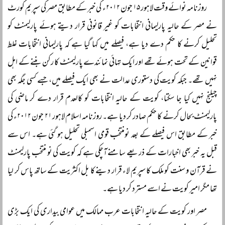
روزنامہ نوائے وقت لاہور ۱۵ جون ۲۰۱۲ء کی خبر کے مطابق مصر کی سپریم کورٹ
نے مصر کے حالیہ پارلیمانی انتخابات کو غیر قانونی قرار دیتے ہوئے پارلیمنٹ کو
تحلیل کرنے کا حکم دے دیا ہے، فیصلے میں کہا گیا ہے کہ پارلیمانی انتخابات غلط
قوانین کے تحت ہوئے تھے اور ایک تہائی نمائندے پارلیمنٹ کا رکن بننے کے اہل
نہیں تھے۔ جبکہ کویت کی دستوری عدالت نے بھی ایک فیصلے میں، جسے کسی جگہ بھی
چیلنج نہیں کیا جا سکتا، کویت کے حالیہ انتخابات کو کالعدم قرار دے کر ماضی کی
پارلیمنٹ بحال کرنے کا حکم صادر کر دیا ہے۔ روزنامہ اسلام لاہور ۲۱ جون ۲۰۱۲ء کی
خبر کے مطابق اس فیصلے کے بعد نومنتخب قومی اسمبلی تحلیل ہو گئی ہے۔ اس سے
قبل یہ خبر بھی اخبارات کے ذریعے سامنے آچکی ہے کہ کویت کی نو منتخب پارلیمنٹ
نے قرآن و سنت کو ملک کا سپریم لاء قرار دینے کا بل اکثریت کے ساتھ پاس کر لیا
تھا مگر امیر کویت نے اسے مسترد کر دیا ہے۔
مصر اور کویت کے حالیہ انتخابات عرب ممالک میں عوامی بیداری کی ایک بڑی