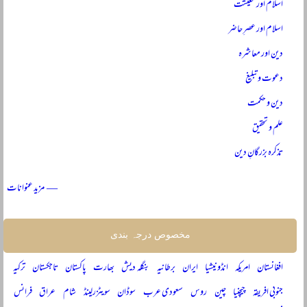
اسلام اور معیشت
اسلام اور عصرِ حاضر
دین اور معاشرہ
دعوت و تبلیغ
دین و حکمت
علم و تحقیق
تذکرہ بزرگانِ دین
— مزید عنوانات
مخصوص درجہ بندی
افغانستان
امریکہ
انڈونیشیا
ایران
برطانیہ
بنگلہ دیش
بھارت
پاکستان
تاجکستان
ترکیہ
جنوبی افریقہ
چیچنیا
چین
روس
سعودی عرب
سوڈان
سویٹزرلینڈ
شام
عراق
فرانس