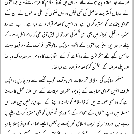
لہر کے بعد انعقاد پذیر ہوئے تھے اور ان میں نفاذِ اسلام کا عزم رکھنے والی جماعتوں
نے نمایاں اکثریت حاصل کی تھی لیکن دونوں ملکوں کی اعلیٰ عدالتوں نے ان کے
عوامی مینڈیٹ کو مسترد کر دیا ہے اور انہیں کالعدم قرار دے دیا ہے۔ اب سے دو
عشرے قبل الجزائر میں بھی اسی قسم کی صورتحال پیش آئی تھی کہ عام انتخابات کے
پہلے مرحلہ میں دینی جماعتوں کے اتحاد اسلامک سالویشن فرنٹ نے ۸۰ فیصد ووٹ
حاصل کیے تھے مگر فوج نے مداخلت کر کے انتخابات کا دوسرا مرحلہ روک دیا تھا
اور پہلے مرحلہ کے الیکشن کو کالعدم قرار دے دیا تھا۔
مسلم ممالک کی اسلامی تحریکات اس وقت عجیب مخمصے سے دو چار ہیں، ایک
طرف انہیں عوامی حمایت کے باوجود حکمران طبقات کے اس طرز عمل کا سامنا
ہے کہ وہ کسی صورت میں نفاذِ اسلام کو راستہ دینے کے لیے تیار نہیں ہیں اور اس
سلسلہ میں اپنے ملکوں کے عوام کے جمہوری فیصلوں کو بھی مسترد کرتے چلے جا
رہے ہیں اور دوسری طرف اسلامی تحریکات پر بعض ایسے عناصر کا دباؤ بڑھتا جا رہا