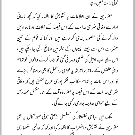
کوئی راستہ نہیں ہے۔
مقررین نے ان اطلاعات پر تشویش کا اظہار کیا کہ کچھ مالیاتی
ادارے وفاقی شرعی عدالت کے اس فیصلہ کے خلاف دوبارہ اپیل
دائر کرنے کی منصوبہ بندی کر رہے ہیں اور کہا کہ قوم کے تین
عشرے اس سے پہلے اپیلوں کے چکر میں ضائع کیے جا چکے ہیں،
اس لیے اب اپیل کی غلطی دہرائی گئی تو ایسا کرنے والوں کو تمام
دینی حلقوں کے ساتھ ساتھ شدید عوامی ردعمل کا بھی سامنا کرنا پڑے
گا اور اس بات پر تمام مکاتب فکر پوری طرح متفق ہیں کہ وفاقی
شرعی عدالت کے اس فیصلہ پر مقررہ وقت کے اندر مکمل عملدرآمد
کے لیے عوامی جدوجہد جاری رکھی جائے گی۔
ملک میں سیاسی خلفشار کی مسلسل بڑھتی ہوئی صورتحال پر بھی
مقررین نے تشویش و اضطراب کا اظہار کیا اور کہا کہ عالمی استعماری