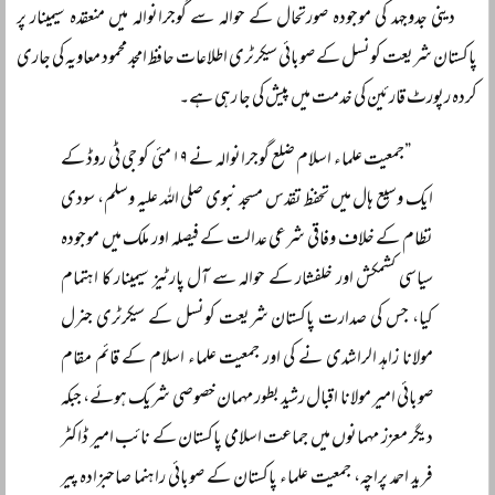
دینی جدوجہد کی موجودہ صورتحال کے حوالہ سے گوجرانوالہ میں منعقدہ سیمینار پر
پاکستان شریعت کونسل کے صوبائی سیکرٹری اطلاعات حافظ امجد محمود معاویہ کی جاری
کردہ رپورٹ قارئین کی خدمت میں پیش کی جا رہی ہے۔
”جمعیت علماء اسلام ضلع گوجرانوالہ نے ۱۹ مئی کو جی ٹی روڈ کے
ایک وسیع ہال میں تحفظ تقدس مسجد نبوی صلی اللہ علیہ وسلم، سودی
نظام کے خلاف وفاقی شرعی عدالت کے فیصلہ اور ملک میں موجودہ
سیاسی کشمکش اور خلفشار کے حوالہ سے آل پارٹیز سیمینار کا اہتمام
کیا، جس کی صدارت پاکستان شریعت کونسل کے سیکرٹری جنرل
مولانا زاہد الراشدی نے کی اور جمعیت علماء اسلام کے قائم مقام
صوبائی امیر مولانا اقبال رشید بطور مہمان خصوصی شریک ہوئے، جبکہ
دیگر معزز مہمانوں میں جماعت اسلامی پاکستان کے نائب امیر ڈاکٹر
فرید احمد پراچہ، جمعیت علماء پاکستان کے صوبائی راہنما صاحبزادہ پیر