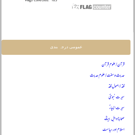
عمومی درجہ بندی
قرآن / علومِ قرآن
حدیث و سنت / علومِ حدیث
فقہ / اصولِ فقہ
سیرتِ نبویؐ
سیرتِ انبیاءؑ
صحابہؓ و اہلِ بیتؓ
اسلام اور سیاست