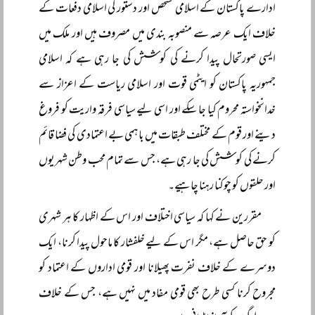
ادارے پاکستان کے اسلامی تشخص اور دستور کی اسلامی دفعات کے
خلاف ایک عرصہ سے منصوبہ بندی میں مصروف ہیں اور ملک میں
ایسی صورتحال پیدا کرنے کی کوشش کی جا رہی ہے کہ اسلامی
جمہوریہ پاکستان کو ایٹمی قوت اور اسلامی ریاست کے اعزاز سے
خدانخواستہ محروم کیا جا سکے اور اسی لیے سیاسی فرقہ واریت کو فروغ
دینے اور قوم کے مختلف طبقات میں باہمی بے اعتمادی کی فضا قائم
کرنے کی کوشش کی جا رہی ہے، جس سے تمام محب وطن شہریوں
اور حلقوں کو چوکنا رہنا چاہیے۔
مقررین نے کہا کہ سیاسی اختلاف اور اس کے اظہار کا ہر شہری
کو حق حاصل ہے، مگر اس کے لیے خلفشار کا ماحول پیدا کرنا، ایک
دوسرے کے خلاف نفرت پھیلانا اور قومی اداروں کے اعتماد کو
مجروح کرنا کسی طرح بھی قومی مفاد میں نہیں ہے، جس کے خلاف