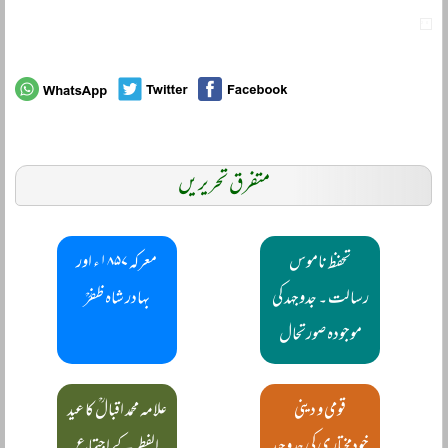
متفرق تحریریں
تحفظ ناموس
معرکہ ۱۸۵۷ء اور
رسالت ۔ جدوجہد کی
بہادر شاہ ظفرؒ
موجودہ صورتحال
قومی و دینی
علامہ محمد اقبالؒ کا عید