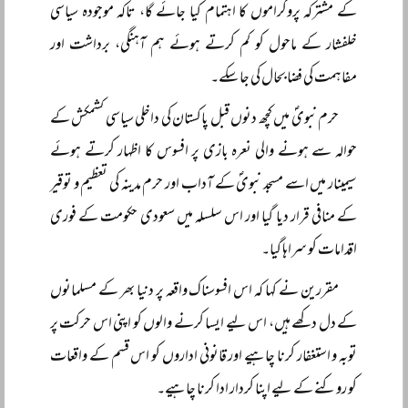
کے مشترکہ پروگراموں کا اہتمام کیا جائے گا، تاکہ موجودہ سیاسی
خلفشار کے ماحول کو کم کرتے ہوئے ہم آہنگی، برداشت اور
مفاہمت کی فضا بحال کی جا سکے۔
حرم نبویؐ میں کچھ دنوں قبل پاکستان کی داخلی سیاسی کشمکش کے
حوالہ سے ہونے والی نعرہ بازی پر افسوس کا اظہار کرتے ہوئے
سیمینار میں اسے مسجد نبویؐ کے آداب اور حرم مدینہ کی تعظیم و توقیر
کے منافی قرار دیا گیا اور اس سلسلہ میں سعودی حکومت کے فوری
اقدامات کو سراہا گیا۔
مقررین نے کہا کہ اس افسوسناک واقعہ پر دنیا بھر کے مسلمانوں
کے دل دکھے ہیں، اس لیے ایسا کرنے والوں کو اپنی اس حرکت پر
توبہ و استغفار کرنا چاہیے اور قانونی اداروں کو اس قسم کے واقعات
کو روکنے کے لیے اپنا کردار ادا کرنا چاہیے۔