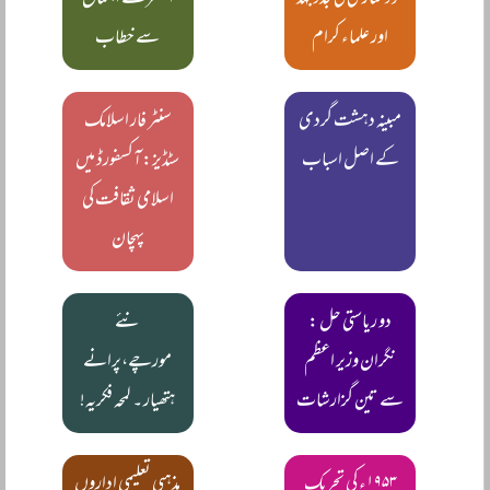
خودمختاری کی جدوجہد
الفطر کے اجتماع
اور علماء کرام
سے خطاب
مبینہ دہشت گردی
سنٹر فار اسلامک
کے اصل اسباب
سٹڈیز: آکسفورڈ میں
اسلامی ثقافت کی
پہچان
دو ریاستی حل :
نئے
نگران وزیر اعظم
مورچے،پرانے
سے تین گزارشات
ہتھیار ۔ لمحہ فکریہ!
۱۹۵۳ء کی تحریک
مذہبی تعلیمی اداروں