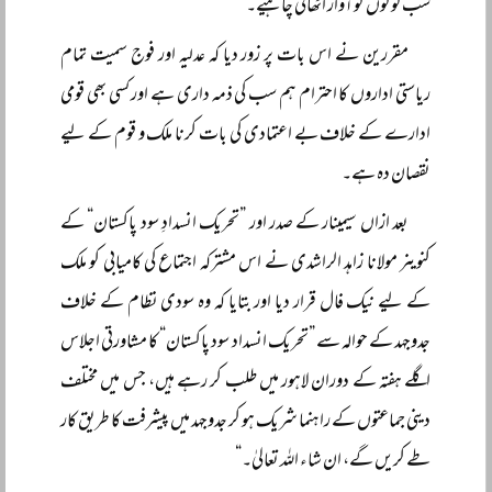
سب لوگوں کو آواز اٹھانی چاہیے۔
مقررین نے اس بات پر زور دیا کہ عدلیہ اور فوج سمیت تمام
ریاستی اداروں کا احترام ہم سب کی ذمہ داری ہے اور کسی بھی قومی
ادارے کے خلاف بے اعتمادی کی بات کرنا ملک و قوم کے لیے
نقصان دہ ہے۔
بعد ازاں سیمینار کے صدر اور ”تحریک انسدادِ سود پاکستان“ کے
کنوینر مولانا زاہد الراشدی نے اس مشترکہ اجتماع کی کامیابی کو ملک
کے لیے نیک فال قرار دیا اور بتایا کہ وہ سودی نظام کے خلاف
جدوجہد کے حوالہ سے ”تحریک انسداد سود پاکستان“ کا مشاورتی اجلاس
اگلے ہفتہ کے دوران لاہور میں طلب کر رہے ہیں، جس میں مختلف
دینی جماعتوں کے راہنما شریک ہو کر جدوجہد میں پیشرفت کا طریق کار
طے کریں گے، ان شاء اللہ تعالیٰ۔“