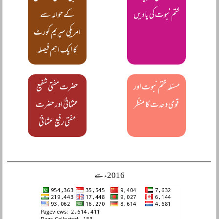
ختم نبوت کی یادیں
کے حوالہ سے
امریکی سپریم کورٹ
کا ایک اہم فیصلہ
مسئلہ ختم نبوت اور
حضرت مفتی شفیع
قومی وحدت کا منظر
عثمانیؒ اور حضرت
مفتی رفیع عثمانیؒ
2016ء سے