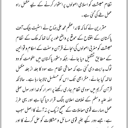
نظامِ معیشت کو اسلامی اصولوں پر استوار کرنے کے لیے مکمل راہ
عمل طے کی گئی ہے۔
مقررین نے کہا کہ قائد اعظم محمد علی جناح نے اسٹیٹ بینک آف
پاکستان کے افتتاح کے موقع پر واضح طور پر کہا تھا کہ ملک کے نظام
معیشت کو مغربی اصولوں کی بجائے قرآن و سنت کے احکام و قوانین
کے مطابق تشکیل دیا جائے، جبکہ دستور پاکستان میں حکومت کو دو
ٹوک ہدایت دی گئی ہے کہ معاشی نظام سے سود کا جلد از جلد مکمل
خاتمہ کیا جائے، مگر ابھی تک اس کو مسلسل ٹالا جا رہا ہے۔ حالانکہ
قرآن کریم میں سودی نظام جاری رکھنے پر اصرار کو خدا اور سول صلی
اللہ علیہ وسلم کے خلاف اعلان جنگ قرار دیا گیا ہے اور یہی طرز
عمل ہمارے قومی معاملات کے صحیح ٹریک پر نہ آنے کا اصل سبب
ہے، جسے دور کیے بغیر قومی مسائل و مشکلات کو حل کرنے کا اور