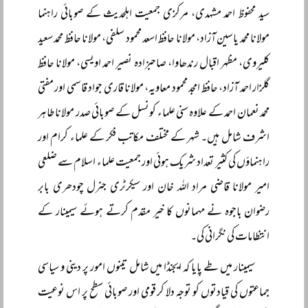
سید محفوظ احمد مشہدی، مرکزی جمعیت اہلحدیث کے صوبائی راہنما
مولانا محمد یاسین آزاد، مولانا حافظ اسعد محمود سلفی، مولانا حافظ محمد سعید
کلیروی، مظہر اقبال رندھاوا، صاحبزادہ نصیر احمد اویسی، مولانا حافظ
گلزار احمد آزاد، حافظ امجد محمود معاویہ، مولانا قاری جواد قاسمی اور مفتی
محمد نعمان احمد کے علاوہ سنی علماء کونسل کے صوبائی صدر مولانا طاہر
اشرف شامل ہیں۔ شہر کے مختلف مکاتب فکر کے علماء کرام اور
راہنماؤں کی کثیر تعداد شریک ہوئی اور جمعیت علماء اسلام سے ضلعی
امیر مولانا قاضی مراد اللہ خان اور سیکرٹری جنرل چودھری بابر
رضوان باجوہ نے مہمانوں کا خیر مقدم کرتے ہوئے سیمینار کے
انتظامات کی نگرانی کی۔
سیمینار میں طے پایا کہ ایجنڈا میں شامل تینوں امور پر دینی و سیاسی
جماعتوں کی قیادتوں کو توجہ دلا کر قومی اور صوبائی سطح پر اس نوعیت