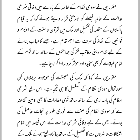
مقررین نے سودی نظام کے خاتمہ کے بارے میں وفاقی شرعی
عدالت کے حالیہ فیصلے کو تاریخی قرار دیتے ہوئے کہا کہ یہ قیام
پاکستان کے مقصد کی تکمیل اور ملک میں قرآن و سنت کے احکام و
قوانین کے نفاذ کی طرف سے اہم قدم ہے، جسے کامیاب بنانے
کے لیے تمام دینی مکاتب فکر کی جماعتوں کے ساتھ ساتھ قوم کے
تمام طبقات کو بھی سنجیدہ اور مؤثر کردار ادا کرنا چاہیے۔
مقررین نے کہا کہ ملک کی معیشت کی موجودہ پریشان کن
صورتحال سودی نظام کے تسلسل کا ہی نتیجہ ہے، اس لیے شرعی
احکام کی پاسداری کے ساتھ ساتھ قومی مفادات کا بھی اولین تقاضہ
ہے کہ سودی نظام کی لعنت سے فوری طور پر نجات حاصل کی
جائے۔ جس کے لیے وفاقی شرعی عدالت کے اس فیصلہ میں تمام
اشکالات و ضروریات کا تفصیل کے ساتھ جائزہ لیتے ہوئے ملک کے