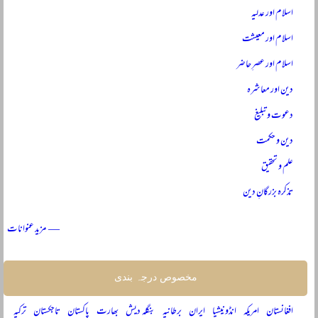
اسلام اور عدلیہ
اسلام اور معیشت
اسلام اور عصرِ حاضر
دین اور معاشرہ
دعوت و تبلیغ
دین و حکمت
علم و تحقیق
تذکرہ بزرگانِ دین
— مزید عنوانات
مخصوص درجہ بندی
افغانستان
امریکہ
انڈونیشیا
ایران
برطانیہ
بنگلہ دیش
بھارت
پاکستان
تاجکستان
ترکیہ