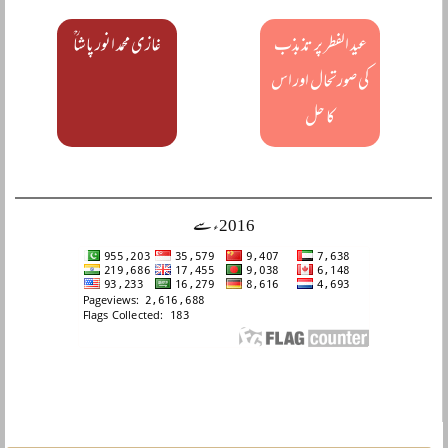
عید الفطر پر تذبذب
غازی محمد انور پاشاؒ
کی صورتحال اور اس
کا حل
2016ء سے