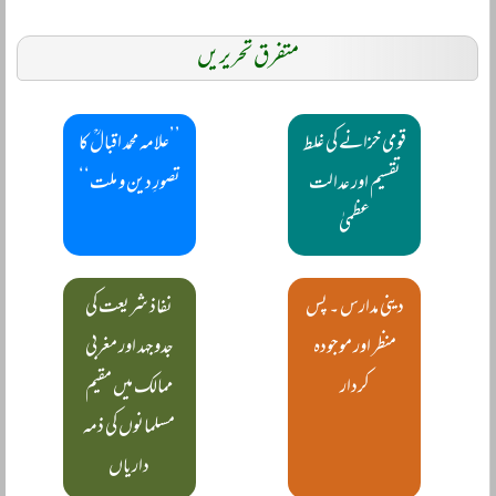
متفرق تحریریں
قومی خزانے کی غلط
’’علامہ محمد اقبالؒ کا
تقسیم اور عدالت
تصورِ دین و ملت‘‘
عظمیٰ
دینی مدارس ۔ پس
نفاذ شریعت کی
منظر اور موجودہ
جدوجہد اور مغربی
کردار
ممالک میں مقیم
مسلمانوں کی ذمہ
داریاں