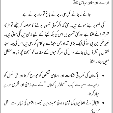
ادارے اور مقتدر سیاسی حلقے
جانے نہ جانے گل ہی نہ جانے باغ تو سارا جانے ہے
کی تصویر بنے ہوئے ہیں۔ حتیٰ کہ اگر کوئی تصویر بولنے کا حوصلہ کر بیٹھے تو فریم
تھرتھرانے لگتا ہے اور کئی تصویریں اس کی جگہ لینے کے لیے لائن میں لگی ہوتی ہیں۔
غیر ملکی این جی اوز کی ایک بڑی تعداد جس ایجنڈے پر کام کر رہی ہیں اس کی چند مبینہ
شقوں پر نظر ڈال لی جائے تو ان کی سرگرمیوں کے مقاصد کو سمجھنا کچھ زیادہ مشکل
نہیں رہتا۔ مثلاً
پاکستان کی نظریاتی شناخت اور اسلامی تشخص کو مجروح کرنا اور نئی نسل کو
دھیرے دھیرے ایک ’’سیکولر پاکستان‘‘ کے لیے ذہنی اور فکری طور پر
تیار کرنا۔
اقبالؒ نے افغانیوں کی قومی و دینی حمیت پر یہ تبصرہ ابلیس کی زبان سے نقل
کیا تھا کہ