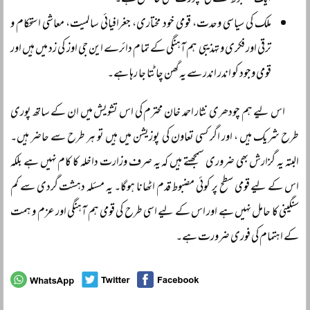
ایک مضبوط حلقے کی سپورٹ بھی حاصل ہے۔
ملک کی سیاسی وحدت، قومی خود مختاری، جغرافیائی سالمیت، معاشی استحکام و
ترقی اور فکری و تہذیبی ہم آہنگی کے تمام دائرے این جی اوز کی زد میں ہیں اور
قومی وجود کو اندر اندر سے یہ گھن چاٹتا جا رہا ہے۔
اس لیے ہم چودھری نثار احمد خان محترم کی اس تشویش میں ان کے ساتھ پوری
طرح شریک ہیں ، اور اگر کسی تعاون کی پوزیشن میں ہیں تو ہر طرح سے حاضر ہیں۔
البتہ یہ گزارش بھی ضروری سمجھتے ہیں کہ یہ صرف وزارت داخلہ کا کام نہیں ہے بلکہ
اس کے لیے قومی سطح پر کوئی مضبوط قدم اٹھانا ہوگا۔ یہ مسئلہ دہشت گردی سے کم
سنگینی کا حامل نہیں ہے اور اس کے لیے اسی طرح کی قومی ہم آہنگی اور عزم و ہمت
کے اہتمام کی فوری ضرورت ہے۔