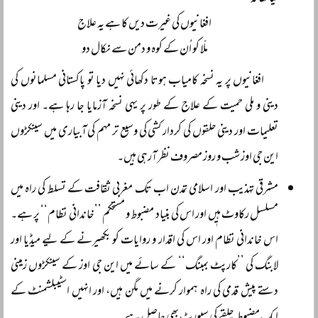
افغانیوں کی غیرت دیں کا ہے یہ علاج
ملّا کو اُن کے کوہ و دمن سے نکال دو
افغانیوں پر یہ نسخہ کامیاب ہوتا دکھائی نہیں دیا تو پاکستانی مسلمانوں کی
دینی و ملی حمیت کے علاج کے طور پر یہی نسخہ آزمایا جا رہا ہے۔ اور دینی
تعلیمات اور دینی حلقوں کی کردار کشی کی وسیع تر مہم کی آبیاری میں سینکڑوں
این جی اوز شب و روز مصروف نظر آرہی ہیں۔
مشرقی تہذیب اور اسلامی تمدن اب تک مغربی ثقافت کے تسلط کی راہ میں
مسلسل رکاوٹ ہیٖں اور اس کی بنیاد مضبوط و مستحکم ’’خاندانی نظام‘‘ پر ہے۔
اس خاندانی نظام اور اس کی اقدار و روایات کو بکھیرنے کے لیے میڈیا اور
لابنگ کی ’’کارپٹ بمبنگ‘‘ کے سائے میں این جی اوز کے سینکڑوں زمینی
دستے پیش قدمی کی راہ ہموار کرنے میں مگن ہیں، اور انہیں اسٹیبلشمنٹ کے