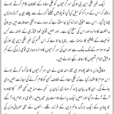
ایک غیر ملکی این جی او کی سرگرمیوں کو ملکی مفاد کے خلاف کام کرتے ہوئے
دیکھ کر اس کے مراکز کو سیل کیا گیا تو چوبیس گھنٹے گزرنے سے پہلے ہی یہ آرڈر واپس
لینا پڑ گیا۔ اس سے بخوبی اندازہ کیا جا سکتا ہے کہ ہمارے داخلی معاملات میں بیرونی
مداخلت کا دائرہ اور اس کی سطح کیا ہے۔ اور ہمیں قومی خود مختاری کے حوالہ سے کس
نوعیت کے چیلنجز کا سامنا ہے۔ بتایا جاتا ہے کہ اس قسم کی غیر ملکی این جی اوز کی
تعداد سوا سو کے لگ بھگ ہے اور ان کی سرگرمیوں کا دائرہ ہماری قومی زندگی کے کم
و بیش تمام شعبوں کا احاطہ کیے ہوئے ہیں۔
وفاقی وزیر داخلہ چودھری نثار احمد خان نے ان سرگرمیوں کا تذکرہ کرتے ہوئے
اس عزم کا اظہار کیا ہے کہ ملکی مفاد کے خلاف کسی کو کام کرنے کی اجازت نہیں دی
جائے گی۔ ان کا یہ بیان پڑھ کر ہماری زبان پر ’’تیرے منہ میں گھی شکر‘‘ کا محاورہ
آتے آتے رہ گیا اور ہمیں ایک پرانے دوست پیر محمد یامین رضوی مرحوم یاد آگئے
جو پھالیہ کے ایک بزرگ عالم دین کے فرزند تھے۔ انہوں نے بھی صوبائی وزیر کی