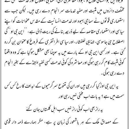
موجود ہیں جو انسانی فلاح و بہبود، معاشرتی ترقی، سماجی اصلاح اور خدمت خلق کے
مختلف دائروں میں مثبت اور مفید خدمات سر انجام دے رہی ہیں۔ لیکن جب سے
استعماری قوتوں نے سماجی بہبود اور خدمت انسانیت کے مقدس عنوانات کو اپنے
سیاسی اور استعماری مقاصد کے لیے ذریعہ بنانے کی ریت ڈالی ہے، ’’این جی او‘‘ کی
اصطلاح ہی جاسوسی، تہذیبی خلفشار، اور سیاسی افراتفری کے فروغ کا عنوان بن کر رہ
گئی ہے۔ اور کسی این جی او کے بارے میں یہ سوچنا بھی مشکل ہوگیا ہے کہ وہ واقعتا
کوئی مثبت کام کر رہی ہوگی اور معاشرہ کی کوئی خدمت کسی خفیہ ایجنڈے کے بغیر انجام
دے رہی ہوگی۔
یہ این جی اوز کیا کر رہی ہیں اور ان کی متنوع سرگرمیوں کے اہداف کا رخ کس کس
سمت میں ہے؟ یہ بات اب مخفی نہیں رہی اور
یہ راز بھی اب کوئی راز نہیں سب اہل گلستاں جان گئے
کے مصداق ملک کے ہر باشعور کی زبان پر ہے، مگر ہمارے ذمہ دار قومی