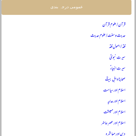
عمومی درجہ بندی
قرآن / علومِ قرآن
حدیث و سنت / علومِ حدیث
فقہ / اصولِ فقہ
سیرتِ نبویؐ
سیرتِ انبیاءؑ
صحابہؓ و اہلِ بیتؓ
اسلام اور سیاست
اسلام اور عدلیہ
اسلام اور معیشت
اسلام اور عصرِ حاضر
دین اور معاشرہ