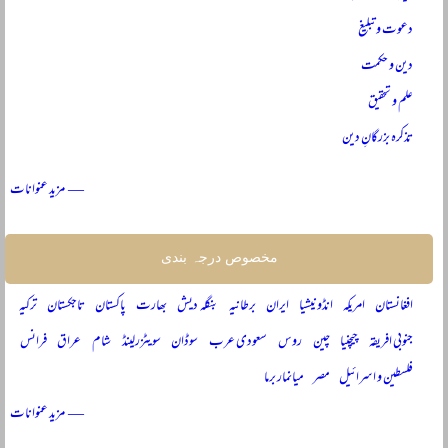
دعوت و تبلیغ
دین و حکمت
علم و تحقیق
تذکرہ بزرگانِ دین
— مزید عنوانات
مخصوص درجہ بندی
افغانستان
امریکہ
انڈونیشیا
ایران
برطانیہ
بنگلہ دیش
بھارت
پاکستان
تاجکستان
ترکیہ
جنوبی افریقہ
چیچنیا
چین
روس
سعودی عرب
سوڈان
سویٹزرلینڈ
شام
عراق
فرانس
فلسطین و اسرائیل
مصر
میانمار برما
— مزید عنوانات