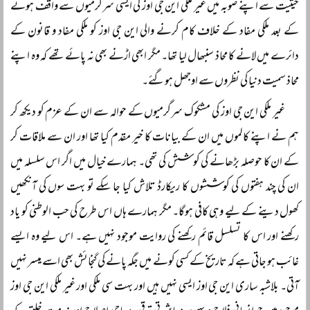
حیثیت سے اپنے صوبہ میں غیر ملکی این جی اوز کی ایسی سرگرمیوں سے واقف ہونے
کے بعد ملکی مفاد کے خلاف کام کرنے والی این جی اوز کو ملکی مفاد و قانون کے
دائرے میں لانے کا محاذ سنبھال لیا تھا۔ مگر ابھی اڑنے بھی نہ پائے تھے کہ وہ اپنے
محاذ سمیت دنیا کی نظروں سے اوجھل ہوگئے۔
غیر ملکی این جی اوز کی مشکوک سرگرمیوں کے حوالہ سے ان کے عزم کو دیکھ کر
ہم نے اپنے کالموں میں ان کے بیانات کا خیر مقدم کیا تھا اور ان سے ملاقات کر
کے ان کا حوصلہ بڑھانے کی کوشش کی تھی۔ ہمارے خیال میں اگر اس سلسلہ میں
ان کی چند ہفتوں کی کوششوں کا ریکارڈ تلاش کیا جا سکے تو بہت سوں کی آنکھیں
کھول دینے کے لیے وہی کافی ہوگا۔ مگر ہمارے ہاں اس طرح کی حب الوطنی کو یاد
رکھنے اور اس کا تسلسل قائم رکھنے کی روایت موجود نہیں ہے۔ اس لیے وہ ایسے
غائب ہو جاتی ہے کہ تاریخ کے کسی کونے میں جگہ پانے کی گنجائش بھی اسے میسر نہیں
آتی۔ بلاشبہ ساری این جی اوز ایسی نہیں ہیں اور بہت سی ملکی اور غیر ملکی این جی اوز