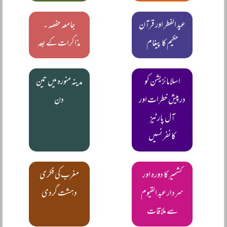
عید الفطر اور قرآنِ
جامعہ حفصہ ۔
حکیم کا پیغام
مذاکرات کے بعد
اسلامائزیشن کو
مدینہ منورہ میں تین
درپیش خطرات اور
دن
آل پارٹیز
کانفرنسیں
کشمیر کا دورہ اور
مغرب کی فکری
سردار عبد القیوم
دہشت گردی
سے ملاقات