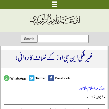
غیر ملکی این جی اوز کے خلاف کاروائی!
روزنامہ اسلام، لاہور
۱۷ جون ۲۰۱۵ء