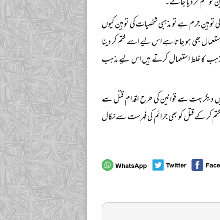
ن کو ختم کر دیا جائے۔
ی توہین جرم ہے تو مذہبی شخصیات کی توہین کیوں
تعمال بھی ہو جاتا ہے اس لیے اسے ختم کر دینا
ذہب کا غلط استعمال کرتے ہیں اس لیے مذہب
 میں دیگر بہت سے قوانین کی طرح اقدامِ قتل سے
یا یہ قانون ختم کر کے قتل کو بھی جرائم کی فہرست سے نکال