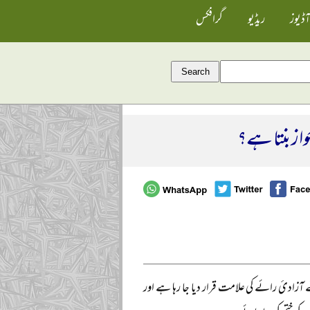
آڈیوز
ریڈیو
گرافکس
واز بنتا ہے؟
 آزادئ رائے کی علامت قرار دیا جا رہا ہے اور