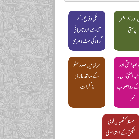
 اور ہم جنس
ملکی دفاع کے
پرستی
تقاضے اور قادیانی
گروہ کی ہٹ دھرمی
عبد الحقؒ اور
مری میں صدر بھٹو
د الغنیؒ، دیارِ
کے ساتھ جاری
ے دو اصحابِ
مذاکرات
خیر
مسئلہ کشمیر پر قومی
یکجہتی کے اہتمام کی