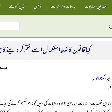
مضامین و مقالات
بیانات و محاضرات
ٹویٹس
کتابی مجموعے
کیا قانون کا غلط استعمال اسے ختم کر دینے کا ج
ریعہ، گوجرانوالہ
مذہبی شخصیات و مقامات اور مذہبی اقدار و روایات کی توہین کو جرم تسلیم کرنے کی بجائے