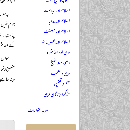
صحابہؓ و اہلِ بیتؓ
اقوام متحد
اسلام اور سیاست
یہ سوا
اسلام اور عدلیہ
جرم نہیں؟ 
اسلام اور معیشت
چاہیے۔ یہ
اسلام اور عصرِ حاضر
کے معاشرتی
دین اور معاشرہ
سوال ی
دعوت و تبلیغ
دین و حکمت
دینا چاہیے
علم و تحقیق
تذکرہ بزرگانِ دین
— مزید عنوانات