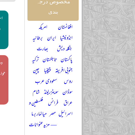
مخصوص درجہ
بندی
اس
افغانستان
امریکہ
ر
انڈونیشیا
ایران
برطانیہ
بنگلہ دیش
بھارت
پاکستان
تاجکستان
ترکیہ
دی
جنوبی افریقہ
چیچنیا
چین
حوا
روس
سعودی عرب
سوڈان
سویٹزرلینڈ
شام
عراق
فرانس
فلسطین و
اسرائیل
مصر
میانمار برما
— مزید عنوانات