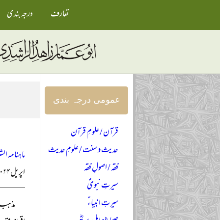
تعارف
درجہ بندی
عمومی درجہ بندی
قرآن / علومِ قرآن
حدیث و سنت / علومِ حدیث
ماہنامہ الش
فقہ / اصولِ فقہ
اپریل ۲۰۲۴ء
سیرتِ نبویؐ
سیرتِ انبیاءؑ
مذہب، 