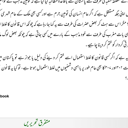
ہ کے متعلقہ شعبہ کی طرف سے پاکستان سے باقاعدہ مطالبہ کیا گیا ہے کہ توہینِ مذہب کے قوانی
ل اپنی جگہ مستقل ہے کہ اگر عام انسان کی توہین جرم ہے اور کسی بھی ملک کے عام شہری ک
مگر اس سے ہٹ کر بعض حضرات کی طرف سے یہ کہا جا رہا ہے کہ چونکہ اس قانون کا غلط اس
ی بات مغرب کی طرف سے خود مذہب کے بارے میں کہی جاتی ہے کہ چونکہ بعض لوگ م
 کردار کو ختم کر دینا چاہیے۔
ہ ہے کہ اگر کسی قانون کا غلط استعمال اسے ختم کر دینے کی دلیل یا جواز ہے تو پاکستان
متعلق دفعات ۳۰۲ اور ۳۰۷ کا بھی عام طور پر باہمی دشمنیوں میں غلط استعمال ہوتا ہے، تو ک
؟
متفرق تحریریں