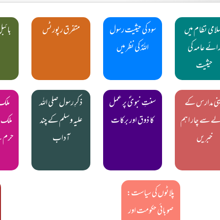
لامی نظام میں
سود کی حیثیت رسول
متفرق رپورٹس
بائبل
ائے عامہ کی
اللہؐ کی نظر میں
حیثیت
نی مدارس کے
سنتِ نبویؐ پر عمل
ذکرِ رسول صلی اللہ
ملک 
لے سے چار اہم
کا ذوق اور برکات
علیہ وسلم کے چند
ملک عب
خبریں
آداب
حرم ک
پلاٹوں کی سیاست:
صوبائی حکومت اور