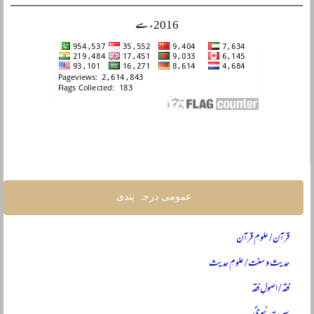
2016ء سے
عمومی درجہ بندی
قرآن / علومِ قرآن
حدیث و سنت / علومِ حدیث
فقہ / اصولِ فقہ