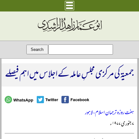
جمعیۃ کی مرکزی مجلسِ عاملہ کے اجلاس میں اہم فیصلے
ہفت روزہ ترجمان اسلام، لاہور
۷ جنوری ۱۹۷۷ء