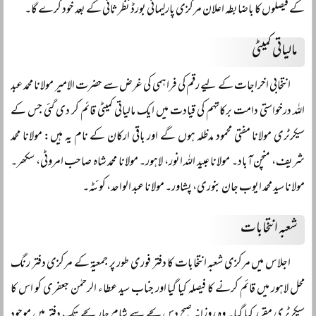
کے فیصلوں کا باضابطہ اعلان مرکزی پارلیمانی بورڈ نظرثانی کے بعد خود کرے گا۔
مالیاتی کمیٹی
انتخابی اخراجات کے لیے رقم کی فراہمی کی غرض سے حضرت الامیر مولانا محمد عبد
اللہ درخواستی دامت برکاتہم کی قیادت میں ایک مالیاتی کمیٹی قائم کر دی گئی جس کے
سیکرٹری مولانا مفتی محمود مدظلہ ہوں گے اور باقی ارکان کے نام یہ ہیں: مولانا محمد
شریف، منچن آباد۔ مولانا عبید اللہ انور، لاہور۔ مولانا محمد شاہ صاحب امروٹی، سکھر۔
مولانا سید محمد ایوب جان بنوری، پشاور۔ مولانا عبد الواحد، کوئٹہ۔
شعبہ انتخابات
اجلاس میں مرکزی شعبہ انتخابات کا دفتر فوری طور پر جمعیۃ کے مرکزی دفتر رنگ
محل لاہور میں قائم کرنے کا فیصلہ کیا گیا اور جناب سید عطاء الرحمٰن جعفری کو اس کا
سیکرٹری مقرر کیا گیا۔ وہ روزانہ صبح دس بجے سے شام چار بجے تک دفتر میں موجود