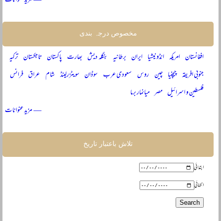
— مزید عنوانات
مخصوص درجہ بندی
افغانستان
امریکہ
انڈونیشیا
ایران
برطانیہ
بنگلہ دیش
بھارت
پاکستان
تاجکستان
ترکیہ
جنوبی افریقہ
چیچنیا
چین
روس
سعودی عرب
سوڈان
سویٹزرلینڈ
شام
عراق
فرانس
فلسطین و اسرائیل
مصر
میانمار برما
— مزید عنوانات
تلاش باعتبار تاریخ
ابتدائی
انتہائی