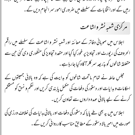
رہیں گے اور انتخابات کے سلسلے میں ضروری امور سر انجام دیں گے۔
مرکزی شعبہ نشر و اشاعت
اجلاس میں صوبائی دفاتر کے معائنہ اور شعبہ نشر و اشاعت کے سلسلے میں راقم
الحروف کی رپورٹ اور تجاویز پر غور کیا گیا اور متعدد تجاویز کی منظوری دی گئی جن سے
متعلقہ شاخوں کو بذریعہ سرکلر آگاہ کیا جا رہا ہے۔
مجلسِ عاملہ نے تمام ماتحت شاخوں کو ہدایت کی ہے کہ وہ بالائی جمعیتوں کے
احکامات و ہدایات اور دستور کی دفعات کی مکمل پابندی کریں اور نظم و نسق کو مستحکم
کرنے کے لیے بالائی عہدہ داروں سے تعاون کریں۔
اجلاس میں یہ بھی طے پایا کہ دستور کی دفعات اور بالائی ہدایات کی خلاف ورزی کی
صورت میں امیرِ بالا دستور کے مطابق مناسب کارروائی کریں گے۔