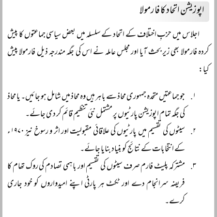
اپوزیشن اتحاد کا فارمولا
اجلاس میں حزبِ اختلاف کے اتحاد کے سلسلہ میں بعض سیاسی جماعتوں کا پیش
کردہ فارمولا بھی زیر بحث آیا اور مجلسِ عاملہ نے اس کی جگہ مندرجہ ذیل فارمولا پیش
کیا:
جو جماعتیں متحدہ جمہوری محاذ سے باہر ہیں وہ محاذ میں شامل ہو جائیں۔ یا محاذ
کی جگہ تمام اپوزیشن پارٹیوں پر مشتمل نئی تنظیم قائم کر دی جائے۔
سیٹوں کی تقسیم میں پارٹیوں کی علاقائی مقبولیت اور اثر و رسوخ نیز ۱۹۷۰ء
کے انتخابات کے نتائج کو بنیاد بنایا جائے۔
مشترکہ پلیٹ فارم صرف سیٹوں کی تقسیم اور باہمی تصادم کی روک تھام کا
فریضہ سرانجام دے اور ٹکٹ ہر پارٹی اپنے امیدواروں کو خود جاری
کرے۔