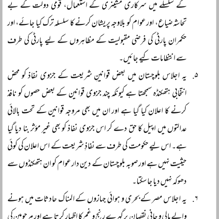
کے سلسلے میں سرکاری مشینری کے استعمال، قومی دولت کے بے
تحاشہ ضیاع، اور عوام کو بلاوجہ پریشان کرنے کا سلسلہ ترک کیا جائے، اور
حکمران پارٹی کی فرضی مقبولیت کے مظاہروں کے لیے پارٹی کی طرف
سے انتظامات کیے جائیں۔
یہ اجلاس بلوچستان میں بعض قوانینِ شریعت کے جزوی نفاذ کو محض
انتخابی ہتھکنڈہ سمجھتا ہے کیونکہ چند جزوی قوانین کے بعض حصوں کو نافذ
کرنے کا اعلان کیا گیا ہے اور ان میں بھی مروجہ قوانین کے تحت بالائی
عدالتوں میں اپیل کا حق دے کر اس جزوی نفاذ کو بھی غیر مؤثر بنا دیا گیا
ہے۔ اس لیے حکومت کی طرف سے نفاذِ شریعت کے اس اعلان کی کوئی
حیثیت نہیں ہے اور صوبہ بلوچستان کے دین دار عوام کو ان ہتھکنڈوں سے
دھوکہ نہیں دیا جا سکتا۔
یہ اجلاس مصر کے بحری و ہوائی جہازوں کے المناک حادثات میں ہونے
والے مالی و جانی نقصان پر گہرے رنج و غم کا اظہار کرتا ہے اور مرحومین کی