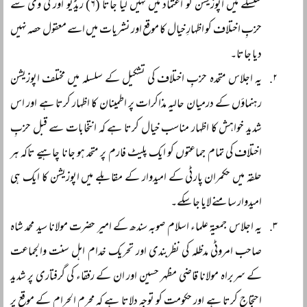
سلسلے میں اپوزیشن کو اعتماد میں نہیں لیا جاتا (۶) ریڈیو اور ٹی وی سے
حزبِ اختلاف کو اظہارِ خیال کا موقع اور نشریات میں اسے معقول حصہ نہیں
دیا جاتا۔
یہ اجلاس متحدہ حزبِ اختلاف کی تشکیل کے سلسلہ میں مختلف اپوزیشن
رہنماؤں کے درمیان حالیہ مذاکرات پر اطمینان کا اظہار کرتا ہے اور اس
شدید خواہش کا اظہار مناسب خیال کرتا ہے کہ انتخابات سے قبل حزبِ
اختلاف کی تمام جماعتوں کو ایک پلیٹ فارم پر متحد ہو جانا چاہیے تاکہ ہر
حلقہ میں حکمران پارٹی کے امیدوار کے مقابلے میں اپوزیشن کا ایک ہی
امیدوار سامنے لایا جا سکے۔
یہ اجلاس جمعیۃ علماء اسلام صوبہ سندھ کے امیر حضرت مولانا سید محمد شاہ
صاحب امروٹی مدظلہ کی نظربندی اور تحریک خدام اہل سنت والجماعت
کے سربراہ مولانا قاضی مظہر حسین اور ان کے رفقاء کی گرفتاری پر شدید
احتجاج کرتا ہے اور حکومت کو توجہ دلاتا ہے کہ محرم الحرام کے موقع پر