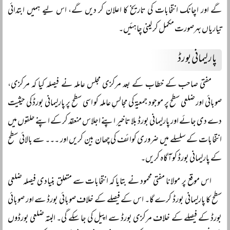
گے اور اچانک انتخابات کی تاریخ کا اعلان کر دیں گے، اس لیے ہمیں ابتدائی
تیاریاں بہرصورت مکمل کر لینی چاہئیں۔
پارلیمانی بورڈ
مفتی صاحب کے خطاب کے بعد مرکزی مجلس عاملہ نے فیصلہ کیا کہ مرکزی،
صوبائی اور ضلعی سطح پر موجود جمعیۃ کی مجالسِ عاملہ کو اسی سطح پر پارلیمانی بورڈ کی حیثیت
دے دی جائے اور پارلیمانی بورڈ بلا تاخیر اپنے اجلاس منعقد کر کے اپنے حلقوں میں
انتخابات کے سلسلے میں ضروری کوائف کی چھان بین کریں اور ۔۔۔ سے بالائی سطح
کے پارلیمانی بورڈ کو آگاہ کریں۔
اس موقع پر مولانا مفتی محمود نے بتایا کہ انتخابات سے متعلق بنیادی فیصلہ ضلعی
سطح کا پارلیمانی بورڈ کرے گا۔ اس کے فیصلے کے خلاف صوبائی بورڈ سے اور صوبائی
بورڈ کے فیصلے کے خلاف مرکزی بورڈ سے اپیل کی جا سکے گی۔ البتہ ضلعی بورڈوں