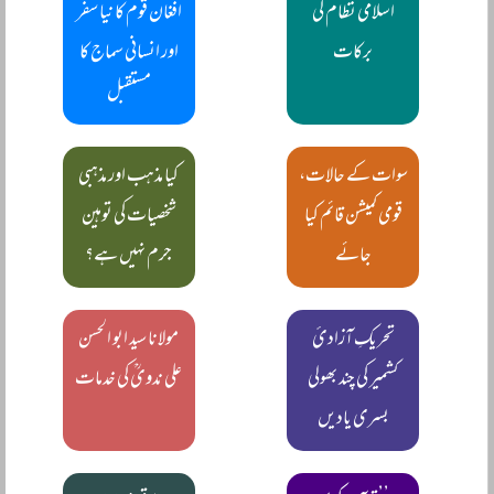
اسلامی نظام کی
افغان قوم کا نیا سفر
برکات
اور انسانی سماج کا
مستقبل
سوات کے حالات،
کیا مذہب اور مذہبی
قومی کمیشن قائم کیا
شخصیات کی توہین
جائے
جرم نہیں ہے؟
تحریکِ آزادیٔ
مولانا سید ابو الحسن
کشمیر کی چند بھولی
علی ندویؒ کی خدمات
بسری یادیں