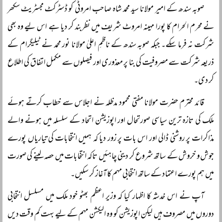
صوبہ سندھ کے امیر مولانا سید محمد شاہ صاحب امروٹی کو ڈسٹرکٹ مجسٹریٹ سکھر
نے محرم الحرام کا پورا مہینہ امروٹ شریف میں نظربند کر دیا ہے اس لیے وہ بھی
شرکت نہ فرما سکے۔ جبکہ صوبہ سندھ کے ناظمِ اعلیٰ مولانا نور محمد نے ٹیلیگرام کے
ذریعہ شرکت سے مصروفیت کی بنا پر معذوری اور فیصلوں سے مکمل اتفاق کی اطلاع
کر دی۔
قائد محترم حضرت مولانا مفتی محمود مدظلہ نے اجلاس سے خطاب کرتے ہوئے
ملک کی تازہ ترین سیاسی صورتحال اور اپوزیشن اتحاد کے سلسلہ میں ہونے والے
مذاکرات پر روشنی ڈالی اور اس بات پر زور دیا کہ ہمیں انتخابات کی تیاریاں پورے
جوش و خروش کے ساتھ شروع کر دینی چاہئیں تاکہ انتخابات میں حصہ لینے کی صورت
میں ہم پورے اعتماد کے ساتھ انتخابی مہم کا آغاز کر سکیں۔
آپ نے اس خدشہ کا اظہار کیا کہ وزیر اعظم بھٹو خود ملک میں مسلسل انتخابی
دوروں میں مصروف ہیں لیکن اپوزیشن کو وہ الیکشن مہم کے لیے بہت کم وقت دیں