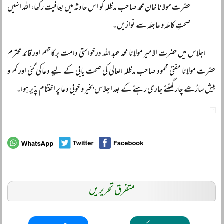
حضرت مولانا خان محمد صاحب مدظلہ کو اس حادثہ میں بعافیت رکھا، اللہ انہیں
صحتِ کاملہ و عاجلہ سے نوازیں۔
اجلاس میں حضرت الامیر مولانا محمد عبد اللہ درخواستی دامت برکاتہم اور قائد محترم
حضرت مولانا مفتی محمود صاحب مدظلہ العالی کی صحت یابی کے لیے دعا کی گئی اور کم و
بیش ساڑھے چار گھنٹے جاری رہنے کے بعد اجلاس بخیر و خوبی دعا پر اختتام پذیر ہوا۔
متفرق تحریریں