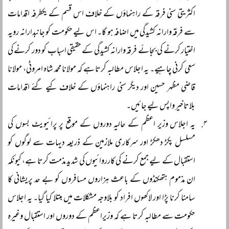
اکثریتی سنی فرقہ کے راہنماؤں کے خلاف اس قسم کے یکطرفہ اقدامات
سے فرقہ وارانہ کشیدگی میں اضافہ ہو گا۔ اس لیے حکومت کو جانبدارانہ رویہ
اختیار کرنے کی بجائے فرقہ وارانہ کشیدگی کے حقیقی اسباب کو دور کرنے کی
سعی کرنی چاہیے۔ یہ اجلاس مطالبہ کرتا ہے کہ مولانا محمد شاہ امروٹی، مولانا
قاضی مظہر حسین اور دیگر سنی راہنماؤں کے خلاف کیے گئے اقدامات
بلاتاخیر واپس لیے جائیں۔
یہ اجلاس وزیر اعظم کے حالیہ دوروں کے موقع پر پرائیویٹ بسوں کی
مسلسل پکڑ دھکڑ اور سرکاری ملازمین کے ذریعہ دیہات سے لوگوں کو
استقبال کے لیے جمع کرنے کی کارروائیوں کی شدید مذمت کرتا ہے، کیونکہ
ان مذموم ہتھکنڈوں کے باعث ہزاروں مسافروں کو بے حد پریشانی کا
سامنا کرنا پڑا اور لاکھوں افراد کو بلاوجہ مشکلات میں مبتلا کیا گیا۔ یہ اجلاس
حکومت سے مطالبہ کرتا ہے کہ وزیراعظم کے دوروں اور استقبال وغیرہ