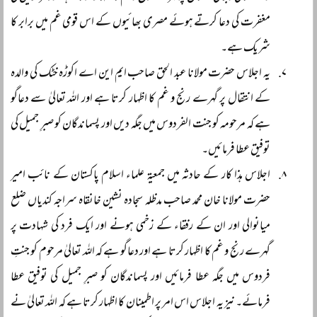
مغفرت کی دعا کرتے ہوئے مصری بھائیوں کے اس قومی غم میں برابر کا
شریک ہے۔
یہ اجلاس حضرت مولانا عبد الحق صاحب ایم این اے اکوڑہ خٹک کی والدہ
کے انتقال پر گہرے رنج و غم کا اظہار کرتا ہے اور اللہ تعالیٰ سے دعاگو
ہے کہ مرحومہ کو جنت الفردوس میں جگہ دیں اور پسماندگان کو صبرِ جمیل کی
توفیق عطا فرمائیں۔
اجلاس ہذا کار کے حادثہ میں جمعیۃ علماء اسلام پاکستان کے نائب امیر
حضرت مولانا خان محمد صاحب مدظلہ سجادہ نشین خانقاہ سراجہ کندیاں ضلع
میانوالی اور ان کے رفقاء کے زخمی ہونے اور ایک فرد کی شہادت پر
گہرے رنج و غم کا اظہار کرتا ہے اور دعاگو ہے کہ اللہ تعالیٰ مرحوم کو جنتِ
فردوس میں جگہ عطا فرمائیں اور پسماندگان کو صبرِ جمیل کی توفیق عطا
فرمائے۔ نیز یہ اجلاس اس امر پر اطمینان کا اظہار کرتا ہے کہ اللہ تعالیٰ نے