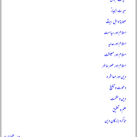
سیرتِ نبویؐ
سیرتِ انبیاءؑ
صحابہؓ و اہلِ بیتؓ
اسلام اور سیاست
اسلام اور عدلیہ
اسلام اور معیشت
اسلام اور عصرِ حاضر
دین اور معاشرہ
دعوت و تبلیغ
دین و حکمت
علم و تحقیق
تذکرہ بزرگانِ دین