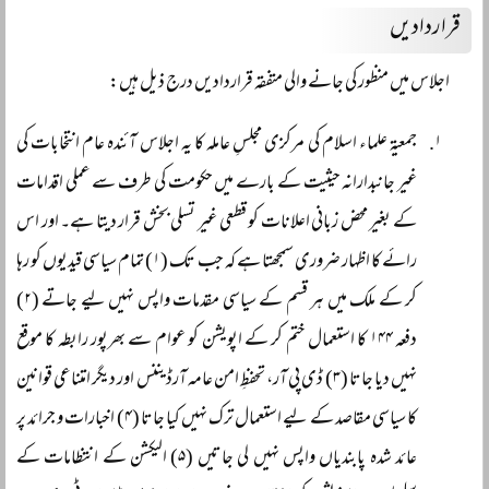
قراردادیں
اجلاس میں منظور کی جانے والی متفقہ قراردادیں درج ذیل ہیں:
جمعیۃ علماء اسلام کی مرکزی مجلسِ عاملہ کا یہ اجلاس آئندہ عام انتخابات کی
غیر جانبدارانہ حیثیت کے بارے میں حکومت کی طرف سے عملی اقدامات
کے بغیر محض زبانی اعلانات کو قطعی غیر تسلی بخش قرار دیتا ہے۔ اور اس
رائے کا اظہار ضروری سمجھتا ہے کہ جب تک (۱) تمام سیاسی قیدیوں کو رہا
کر کے ملک میں ہر قسم کے سیاسی مقدمات واپس نہیں لیے جاتے (۲)
دفعہ ۱۴۴ کا استعمال ختم کر کے اپویشن کو عوام سے بھرپور رابطہ کا موقع
نہیں دیا جاتا (۳) ڈی پی آر، تحفظِ امن عامہ آرڈیننس اور دیگر امتناعی قوانین
کا سیاسی مقاصد کے لیے استعمال ترک نہیں کیا جاتا (۴) اخبارات و جرائد پر
عائد شدہ پابندیاں واپس نہیں لی جاتیں (۵) الیکشن کے انتظامات کے