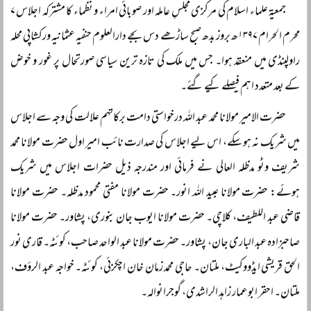
جمعیۃ علماء اسلام کی مرکزی مجلسِ عاملہ اور صوبائی امراء و نظماء کا مشترکہ اجلاس ۷
محرم الحرام ۱۳۹۷ھ بروز بدھ صبح ساڑھے دس بجے دارالعلوم حنفیہ عثمانیہ ورکشاپی محلہ
راولپنڈی میں منعقد ہوا۔ جس میں ملک کی تازہ ترین سیاسی صورتحال پر غور و خوض
کے بعد متعدد اہم فیصلے کیے گئے۔
حضرت الامیر مولانا محمد عبد اللہ درخواستی دامت برکاتہم علالت کی وجہ سے اجلاس
میں شریک نہ ہو سکے، اس لیے اجلاس کی صدارت نائب امیر اول حضرت مولانا محمد
شریف وٹو مدظلہ العالی نے فرمائی اور مندرجہ ذیل حضرات اجلاس میں شریک
ہوئے: حضرت مولانا عبید اللہ انور۔ حضرت مولانا مفتی محمود مدظلہ۔ حضرت مولانا
قاضی عبد اللطیف، کلاچی۔ حضرت مولانا ایوب جان بنوری، پشاور۔ حضرت مولانا
صاحبزادہ عبد الباری جان، پشاور۔ حضرت مولانا عبد الواحد صاحب، کوئٹہ۔ قاری نور
الحق قریشی ایڈووکیٹ، ملتان۔ حاجی محمد زمان خان اچکزئی، کوئٹہ۔ خواجہ عبد الرؤف،
ملتان۔ احقر ابوعمار زاہد الراشدی، گوجرانوالہ۔