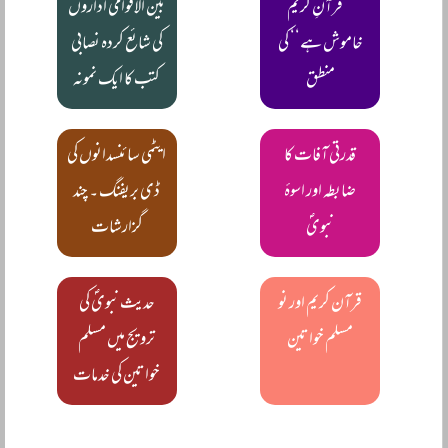
’’قرآنِ کریم
بین الاقوامی اداروں
خاموش ہے‘‘ کی
کی شائع کردہ نصابی
منطق
کتب کا ایک نمونہ
قدرتی آفات کا
ایٹمی سائنسدانوں کی
ضابطہ اور اسوۂ
ڈی بریفنگ ۔ چند
نبویؐ
گزارشات
قرآن کریم اور نو
حدیث نبویؐ کی
مسلم خواتین
ترویج میں مسلم
خواتین کی خدمات