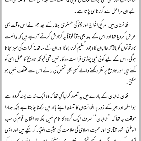
سامنا ہے اور کسی بھی بڑے ملک کی فوجی مداخلت کے بعد اس سے گلو خلاصی کے
لیے ان مراحل سے گزرنا ہی پڑتا ہے۔
افغانستان میں امریکی افواج اور نیٹو کی عسکری یلغار کے بعد ہم نے اس وقت بھی
عرض کر دیا تھا اور اس کے بعد بھی وقتاً فوقتاً یہ گزارش کرتے آرہے ہیں کہ مداخلت
کار قوتوں کو بالآخر طالبان کا وجود تسلیم کرنا ہوگا اور ان کے ساتھ مذاکرات کی میز سجانا
ہوگی، اس کے لیے کوئی لمبی چوڑی فراست درکار نہیں تھی کیونکہ تاریخ کا عمل اسی کو
کہتے ہیں اور تاریخ پر نظر رکھنے والے کسی بھی شخص کی رائے اس سے مختلف نہیں ہو
سکتی۔
افغان طالبان کے بارے میں یہ تصور کر لیا گیا تھا کہ وہ ایک شدت پسند گروہ ہے
جو اسلحہ اور جبر کے زور پر افغانستان کا تسلط اپنے ہاتھ میں رکھنا چاہتا ہے جبکہ ہمارا
موقف یہ تھا کہ ’’طالبان‘‘ صرف ایک گروہ کا نام نہیں بلکہ وہ افغان قوم کی حب
الوطنی، خود مختاری اور حمیت اسلامی کی علامت کی حیثیت اختیار کر چکے ہیں اور ایسی