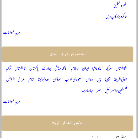
علم و تحقیق
تذکرہ بزرگانِ دین
— مزید عنوانات
مخصوص درجہ بندی
افغانستان
امریکہ
انڈونیشیا
ایران
برطانیہ
بنگلہ دیش
بھارت
پاکستان
تاجکستان
ترکیہ
جنوبی افریقہ
چیچنیا
چین
روس
سعودی عرب
سوڈان
سویٹزرلینڈ
شام
عراق
فرانس
فلسطین و اسرائیل
مصر
میانمار برما
— مزید عنوانات
تلاش باعتبار تاریخ
ابتدائی