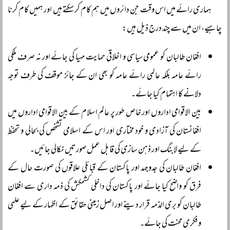
ہماری رائے میں اس وقت جن دائروں میں ہم کام کر سکتے ہیں اور ہمیں کام کرنا
چاہیے، ان میں سے چند درج ذیل ہیں:
افغان طالبان کو عمومی سیاسی و اخلاقی حمایت مہیا کی جائے اور نہ صرف ملکی
رائے عامہ بلکہ عالمی رائے عامہ کو بھی ان کے جائز موقف کی طرف توجہ
دلانے کا اہتمام کیا جائے۔
بین الاقوامی اداروں اور خاص طور پر عالم اسلام کے بین الاقوامی اداروں میں
افغانستان کی آزادی و خود مختاری اور اس کے اسلامی تشخص کی بحالی و تحفظ
کے لیے لابنگ اور ذہن سازی کی قابل عمل صورتیں نکالی جائیں۔
افغان طالبان کی جدوجہد اور پاکستان کے قبائلی علاقوں کی صورت حال کے
فرق کو واضح کیا جائے اور پاکستان کی داخلی کشمکش کی ذمہ داری سے افغان
طالبان کو بری الذمہ قرار دینے اور اصل زمینی حقائق کے اظہار کے لیے علمی
و فکری محنت کی جائے۔