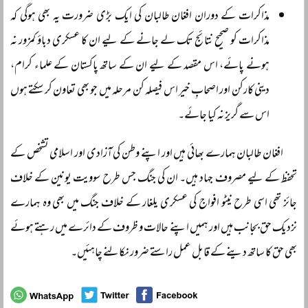
مذاکرات کے دوران افغان طالبان کی ایک بڑی ضرورت یہ بھی ہوگی کہ
مذاکرات کو صحیح نتائج تک لے جانے کے لیے ان کا عسکری دباؤ کمزور نہ
ہونے پائے، اس مقصد کے لیے ان کے ساتھ پاکستان کے علماء کرام،
دینی کارکن اور اصحابِ خیر اس فیصلہ کن مرحلہ میں جو بھی تعاون کر سکتے ہوں
اس سے گریز نہ کیا جائے۔
افغان طالبان ہمارے بھائی ہیں اور اپنے وطن کی آزادی اور اسلامی تشخص کے
تحفظ کے لیے مصروف جہاد ہیں۔ ان کی جنگ جس طرح سوویت یونین کے خلاف
جائز تھی اسی طرح نیٹو افواج کی عسکری یلغار کے خلاف جنگ میں بھی وہ ہمارے
نزدیک حق بجانب ہیں اور ہمیں اپنے حالات و ظروف کے دائرے میں رہتے ہوئے
بھی حق کا ساتھ دینے کے قابل عمل راستے ضرور نکالنے چاہئیں۔