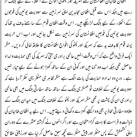
افغان طالبان افغانستان سے امریکہ اور نیٹو کی افواج کے انخلاء کے لیے جنگ لڑ
رہے ہیں جبکہ اس سے قبل افغان مجاہدین اپنی سرزمین سے سوویت یونین کی فوجوں
کے انخلاء کے لیے جنگ لڑ چکے ہیں۔ اس وقت افغان قوم کے سامنے ہدف یہ تھا کہ
سوویت یونین کی فوجیں افغانستان کی سرزمین سے نکل جائیں اور اب اس حریت
پسند قوم کا ہدف یہ ہے کہ امریکہ اور نیٹو کی افواج افغانستان کا علاقہ خالی کر دیں۔ مگر
ایک فرق واضح ہے کہ اُس وقت انہیں عالمی برادری حتیٰ کہ امریکہ کی بھی حمایت و امداد
حاصل تھی جبکہ اب وہ تنہا ہیں اور کوئی ان کے ساتھ کھڑا ہونے کے لیے تیار نہیں
ہے۔ درپردہ امداد و حمایت کی بات الگ ہے مگر ظاہری منظر یہی نظر آرہا ہے کہ
سوویت یونین کے خلاف تو عسکری جنگ کے ساتھ ساتھ سفارتی جنگ میں بھی عالمی
برادری ان کی پشت پر تھی مگر امریکہ اور نیٹو کے خلاف جنگ میں میدان جنگ کے
علاوہ سفارتی محاذ پر بھی وہ اکیلے کھڑے دکھائی دیتے ہیں۔ اس لیے یہ افغان طالبان کی
ذہانت و فراست کا بہت کڑا امتحان ہے اور اگر انہوں نے گزشتہ عشرے کے دوران
اپنی کشمکش کے پس منظر اور پیش منظر سے کچھ سبق حاصل کر لیا ہے اور زمینی حقائق