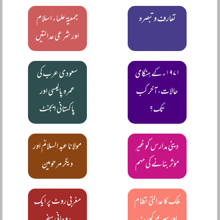
تعارف و تبصرہ
جمعیۃ علماء اسلام
اور شرعی عدالتیں
۱۹۷۱ء کے ہنگامی
سعودی عرب کی
حالات، آخر کب
عمرہ پالیسی اور
تک؟
پاکستانی ایجنٹ
دینی مدارس کو غیر
مولانا عبد السلامؒ اور
مؤثر بنانے کی مہم
دیگر مرحومین
ملک کا عدالتی نظام
مغربی روٹ پر ایک