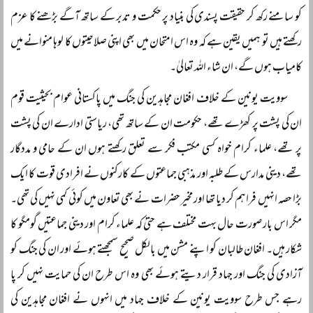
کو سامنے رکھ کر حقیقت پسندی کی بنیاد پر حکمت و تدبر کے ساتھ آگے بڑھنے کا عزم
رکھتے ہیں تو ہمیں یقین ہے کہ وہ اس امتحان میں بھی اپنی صلاحیتوں کا لوہا منوانے میں
کامیاب ہوں گے، ان شاء اللہ تعالیٰ۔
سوویت یونین کے خلاف افغان مجاہدین کی جنگ میں پاکستانی عوام بحیثیت قوم
ان کی پشت پر کھڑے تھے، حکومت ان کے ساتھ تھی، ریاستی ادارے ان کی پشت
پر تھے، علماء کرام خواہ کسی مکتب فکر سے تعلق رکھتے ہوں ان کے حامی و مددگار
تھے، دینی مدارس کے طلبہ اور مذہبی جماعتوں کے کارکنوں نے افرادی قوت کا ایک
بڑا حصہ انہیں فراہم کر دیا تھا اور مخیر حضرات نے بھی تعاون میں کوئی کمی نہیں کی تھی۔
مگر اس بار صورت حال بہت مختلف ہے حتیٰ کہ علماء کرام اور دینی جماعتیں گومگو کا
شکار ہیں۔ افغان طالبان کو اپنے مشن میں بالکل صحیح سمجھتے ہوئے اور ان کی جنگ کو
آزادی کی جنگ اور جہاد قرار دیتے ہوئے بھی وہ اس طرح ان کی حمایت نہیں کر پا
رہے جس طرح سوویت یونین کے خلاف جہاد میں انہوں نے افغان مجاہدین کی