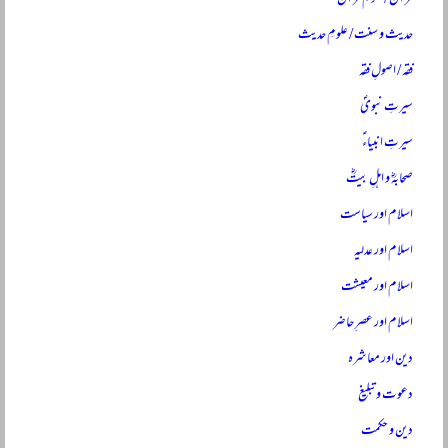
حدیث و سنت / علومِ حدیث
فقہ / اصولِ فقہ
سیرتِ نبویؐ
سیرتِ انبیاءؑ
صحابہؓ و اہلِ بیتؓ
اسلام اور سیاست
اسلام اور عدلیہ
اسلام اور معیشت
اسلام اور عصرِ حاضر
دین اور معاشرہ
دعوت و تبلیغ
دین و حکمت