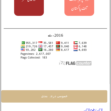
اور سپریم کورٹ
روحانی سفر
آف پاکستان
2016ء سے
عمومی درجہ بندی
قرآن / علومِ قرآن