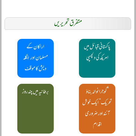
متفرق تحریریں
پاکستانی قبائل میں
اراکان کے
امریکہ کی دلچسپی
مسلمان اور بنگلہ
دیش کا موقف
”گوجرانوالہ بناؤ
برطانیہ میں چند روز
تحریک“ ایک خوش
آئند اور ضروری
اقدام