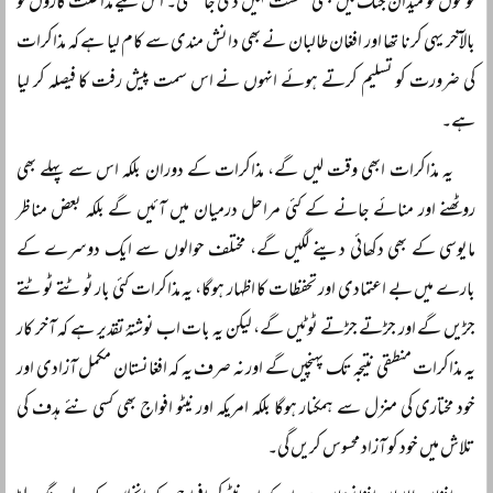
قوموں کو میدان جنگ میں کبھی شکست نہیں دی جا سکتی۔ اس لیے مداخلت کاروں کو
بالآخر یہی کرنا تھا اور افغان طالبان نے بھی دانش مندی سے کام لیا ہے کہ مذاکرات
کی ضرورت کو تسلیم کرتے ہوئے انہوں نے اس سمت پیش رفت کا فیصلہ کر لیا
ہے۔
یہ مذاکرات ابھی وقت لیں گے، مذاکرات کے دوران بلکہ اس سے پہلے بھی
روٹھنے اور منائے جانے کے کئی مراحل درمیان میں آئیں گے بلکہ بعض مناظر
مایوسی کے بھی دکھائی دینے لگیں گے، مختلف حوالوں سے ایک دوسرے کے
بارے میں بے اعتمادی اور تحفظات کا اظہار ہوگا، یہ مذاکرات کئی بار ٹوٹتے ٹوٹتے
جڑیں گے اور جڑتے جڑتے ٹوٹیں گے، لیکن یہ بات اب نوشتۂ تقدیر ہے کہ آخر کار
یہ مذاکرات منطقی نتیجہ تک پہنچیں گے اور نہ صرف یہ کہ افغانستان مکمل آزادی اور
خود مختاری کی منزل سے ہمکنار ہوگا بلکہ امریکہ اور نیٹو افواج بھی کسی نئے ہدف کی
تلاش میں خود کو آزاد محسوس کریں گی۔