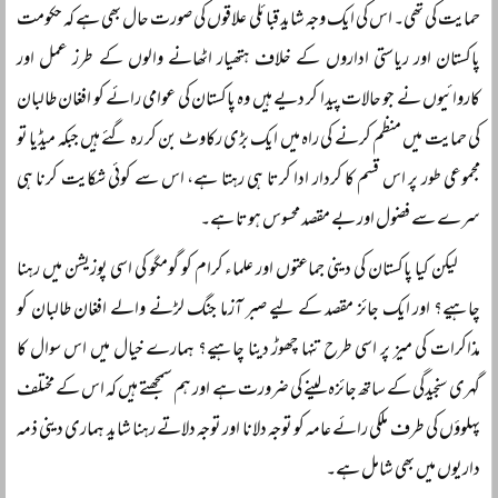
حمایت کی تھی۔ اس کی ایک وجہ شاید قبائلی علاقوں کی صورت حال بھی ہے کہ حکومت
پاکستان اور ریاستی اداروں کے خلاف ہتھیار اٹھانے والوں کے طرز عمل اور
کاروائیوں نے جو حالات پیدا کر دیے ہیں وہ پاکستان کی عوامی رائے کو افغان طالبان
کی حمایت میں منظم کرنے کی راہ میں ایک بڑی رکاوٹ بن کر رہ گئے ہیں جبکہ میڈیا تو
مجموعی طور پر اس قسم کا کردار ادا کرتا ہی رہتا ہے، اس سے کوئی شکایت کرنا ہی
سرے سے فضول اور بے مقصد محسوس ہوتا ہے۔
لیکن کیا پاکستان کی دینی جماعتوں اور علماء کرام کو گومگو کی اسی پوزیشن میں رہنا
چاہیے؟ اور ایک جائز مقصد کے لیے صبر آزما جنگ لڑنے والے افغان طالبان کو
مذاکرات کی میز پر اسی طرح تنہا چھوڑ دینا چاہیے؟ ہمارے خیال میں اس سوال کا
گہری سنجیدگی کے ساتھ جائزہ لینے کی ضرورت ہے اور ہم سمجھتے ہیں کہ اس کے مختلف
پہلوؤں کی طرف ملکی رائے عامہ کو توجہ دلانا اور توجہ دلاتے رہنا شاید ہماری دینی ذمہ
داریوں میں بھی شامل ہے۔