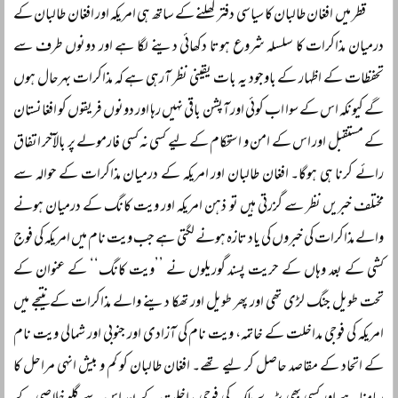
قطر میں افغان طالبان کا سیاسی دفتر کھلنے کے ساتھ ہی امریکہ اور افغان طالبان کے
درمیان مذاکرات کا سلسلہ شروع ہوتا دکھائی دینے لگا ہے اور دونوں طرف سے
تحفظات کے اظہار کے باوجود یہ بات یقینی نظر آرہی ہے کہ مذاکرات بہرحال ہوں
گے کیونکہ اس کے سوا اب کوئی اور آپشن باقی نہیں رہا اور دونوں فریقوں کو افغانستان
کے مستقبل اور اس کے امن و استحکام کے لیے کسی نہ کسی فارمولے پر بالآخر اتفاق
رائے کرنا ہی ہوگا۔ افغان طالبان اور امریکہ کے درمیان مذاکرات کے حوالہ سے
مختلف خبریں نظر سے گزرتی ہیں تو ذہن امریکہ اور ویت کانگ کے درمیان ہونے
والے مذاکرات کی خبروں کی یاد تازہ ہونے لگتی ہے جب ویت نام میں امریکہ کی فوج
کشی کے بعد وہاں کے حریت پسند گوریلوں نے ’’ویت کانگ‘‘ کے عنوان کے
تحت طویل جنگ لڑی تھی اور پھر طویل اور تھکا دینے والے مذاکرات کے نتیجے میں
امریکہ کی فوجی مداخلت کے خاتمہ، ویت نام کی آزادی اور جنوبی اور شمالی ویت نام
کے اتحاد کے مقاصد حاصل کر لیے تھے۔ افغان طالبان کو کم و بیش انہی مراحل کا