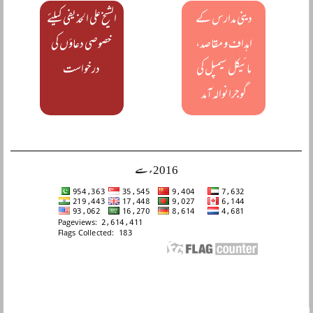
دینی مدارس کے
الشیخ علی الحذیفی کیلئے
اہداف و مقاصد،
خصوصی دعاؤں کی
مائیکل سیمپل کی
درخواست
گوجرانوالہ آمد
2016ء سے