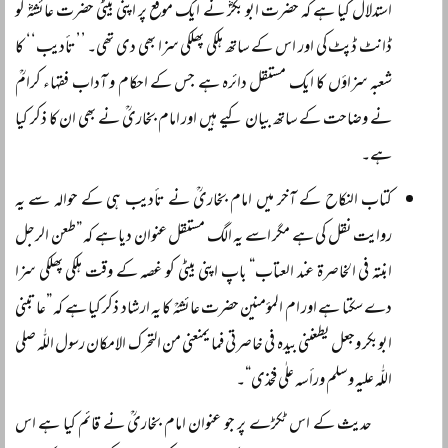
استدلال کیا ہے کہ حضرت ابو بکرؓ نے ایک موقع پر اپنی بیٹی حضرت عائشہؓ کو
ڈانٹ ڈپٹ کی اور اس کے ساتھ ہلکی پھلکی سزا بھی دی تھی۔ ’’تأدیب‘‘ کا
شعبہ سزاؤں کا ایک مستقل دائرہ ہے جس کے احکام و آداب فقہاء کرامؒ
نے وضاحت کے ساتھ بیان کیے ہیں اور امام بخاریؒ نے بھی ان کا ذکر کیا
ہے۔
کتاب النکاح کے آخر میں امام بخاریؒ نے تأدیب ہی کے حوالہ سے یہ
روایت نقل کی ہے مگر اسے یہ الگ مستقل عنوان دیا ہے کہ ”طعن الرجل
ابنتہ فی الخاصرۃ عند العتاب“ باپ اپنی بیٹی کو غصہ کے وقت ہلکی پھلکی سزا
دے سکتا ہے اور ام المؤمنین حضرت عائشہؒ کا یہ ارشاد ذکر کیا ہے کہ ”عاتبنی
ابوبکر وجعل یطعننی بیدہ فی خاصرتی فما یمنعنی من التحرک الامکان رسول اللّٰہ صلی
اللّٰہ علیہ وسلم ورأسہ علٰی فخذی“۔
حدیث کے اس ٹکڑے پر جو عنوان امام بخاریؒ نے قائم کیا ہے اس