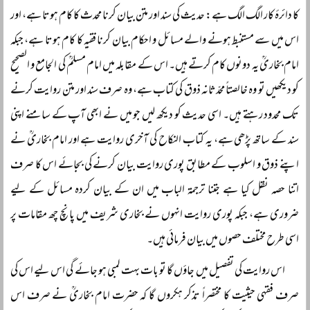
کا دائرۂ کار الگ الگ ہے: حدیث کی سند اور متن بیان کرنا محدث کا کام ہوتا ہے، اور
اس میں سے مستنبط ہونے والے مسائل و احکام بیان کرنا فقیہ کا کام ہوتا ہے، جبکہ
امام بخاریؒ یہ دونوں کام کرتے ہیں۔ اس کے مقابلہ میں امام مسلمؒ کی الجامع و الصحیح
کو دیکھیں تو وہ خالصتاً محدّثانہ ذوق کی کتاب ہے، وہ صرف سند اور متن روایت کرنے
تک محدود رہتے ہیں۔ اسی حدیث کو دیکھ لیں جو میں نے ابھی آپ کے سامنے اپنی
سند کے ساتھ پڑھی ہے، یہ کتاب النکاح کی آخری روایت ہے اور امام بخاریؒ نے
اپنے ذوق و اسلوب کے مطابق پوری روایت بیان کرنے کی بجائے اس کا صرف
اتنا حصہ نقل کیا ہے جتنا ترجمۃ الباب میں ان کے بیان کردہ مسائل کے لیے
ضروری ہے، جبکہ پوری روایت انہوں نے بخاری شریف میں پانچ چھ مقامات پر
اسی طرح مختلف حصوں میں بیان فرمائی ہیں۔
اس روایت کی تفصیل میں جاؤں گا تو بات بہت لمبی ہو جائے گی اس لیے اس کی
صرف فقہی حیثیت کا مختصراً تذکر ہکروں گا کہ حضرت امام بخاریؒ نے صرف اس