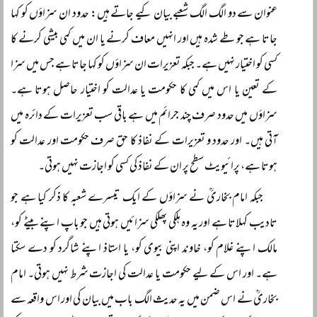
عنوان سے دو الگ الگ شعبے بیان کیے جاتے ہیں: حدود ان سزاؤں کو کہا
جاتا ہے جو طے شدہ ہیں اور انہیں معاف کرنے یا ان میں کمی بیشی کرنے کا
کسی کو اختیار نہیں ہے۔ جبکہ تعزیرات ان سزاؤں کو کہا جاتا ہے جس میں سزا
کے تعین یا اس میں کمی کا حکومت یا عدالت کو اختیار حاصل ہوتا ہے۔
سزاؤں میں حدود صرف چند جرائم میں ہے باقی سب تعزیرات کے دائرہ میں
آتی ہیں۔ اور حدود و تعزیرات کے نفاذ کا حق صرف حکومت اور عدالت کو
ہوتا ہے، پرائیویٹ سطح پر ان کے نفاذ کی کسی کو اجازت نہیں ہوتی۔
جبکہ امام بخاریؒ نے سزاؤں کے ایک تیسرے شعبہ کا ذکر کیا ہے جو
تادیب کہلاتا ہے اور یہ وہ ہلکی پھلکی سزائیں ہوتی ہیں جو باپ اپنے بیٹے کو،
مالک اپنے غلام کو، خاوند اپنی بیوی کو، یا استاذ اپنے شاگرد کو دے سکتا
ہے۔ اور اس کے لیے حکومت یا عدالت کی اجازت شرط نہیں ہوتی۔ امام
بخاریؒ نے اس ضمن میں یہ حدیث الگ باب میں بیان کی اور اس واقعہ سے