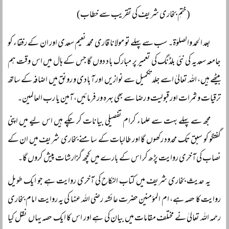
(ختمِ بخاری شریف کی تقریب سے خطاب)
بعد الحمد والصلوٰۃ۔ سب سے پہلے تو مولانا قاری محمد نعیم سعدی اور ان کے رفقاء کو
جامعہ سعدیہ کی نئی بلڈنگ کی تعمیر پر مبارک باد دوں گا جس کے ہال میں اس وقت ہم
بیٹھے ہیں، اللہ تعالیٰ اسے جلد تکمیل سے نوازیں اور آبادی و رونق میں اضافہ کے ساتھ
ترقیات و ثمرات اور قبولیت و رضا سے بھی بہرہ ور فرمائیں، آمین یا رب العالمین۔
مجھ سے پہلے بہت سے علماء کرام تفصیلی بیانات کر چکے ہیں اس لیے میں اپنی
گفتگو کو سبق تک محدود رکھوں گا اور طالبات کے سامنے بخاری شریف میں ان کے
نصاب کی آخری روایت پڑھ کر اس کے بارے میں کچھ گزارشات پیش کروں گا۔
یہ حدیث بخاری شریف میں کتاب النکاح کی آخری روایت ہے جو ایک طویل
روایت کا حصہ ہے، ام المؤمنین حضرت عائشہ رضی اللہ عنہا کی یہ روایت امام بخاری
رحمہ اللہ تعالیٰ نے مختلف مقامات میں بیان کی ہے اور اس کا ایک حصہ یہاں نقل کیا