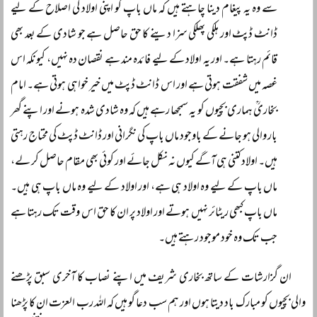
سے وہ یہ پیغام دینا چاہتے ہیں کہ ماں باپ کو اپنی اولاد کی اصلاح کے لیے
ڈانٹ ڈپٹ اور ہلکی پھلکی سزا دینے کا حق حاصل ہے جو شادی کے بعد بھی
قائم رہتا ہے۔ اور یہ اولاد کے لیے فائدہ مند ہے نقصان دہ نہیں، کیونکہ اس
غصہ میں شفقت ہوتی ہے اور اس ڈانٹ ڈپٹ میں خیر خواہی ہوتی ہے۔ امام
بخاریؒ ہماری بچیوں کو یہ سمجھا رہے ہیں کہ وہ شادی شدہ ہونے اور اپنے گھر
بار والی ہو جانے کے باوجود ماں باپ کی نگرانی اور ڈانٹ ڈپٹ کی محتاج رہتی
ہیں۔ اولاد کتنی ہی آگے کیوں نہ نکل جائے اور کوئی بھی مقام حاصل کر لے،
ماں باپ کے لیے وہ اولاد ہی ہے، اور اولاد کے لیے وہ ماں باپ ہی ہیں۔
ماں باپ کبھی ریٹائر نہیں ہوتے اور اولاد پر ان کا حق اس وقت تک رہتا ہے
جب تک وہ خود موجود رہتے ہیں۔
ان گزارشات کے ساتھ بخاری شریف میں اپنے نصاب کا آخری سبق پڑھنے
والی بچیوں کو مبارک باد دیتا ہوں اور ہم سب دعا گو ہیں کہ اللہ رب العزت ان کا پڑھنا