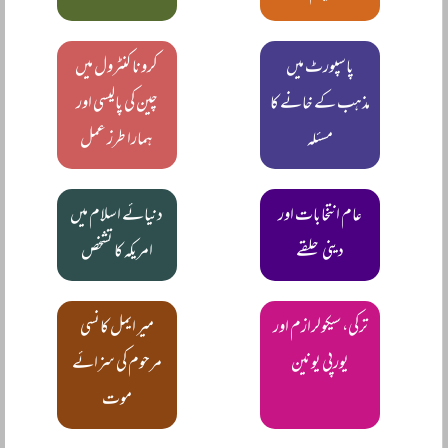
پاسپورٹ میں
کرونا کنٹرول میں
مذہب کے خانے کا
چین کی پالیسی اور
مسئلہ
ہمارا طرز عمل
عام انتخابات اور
دنیائے اسلام میں
دینی حلقے
امریکہ کا تشخص
ترکی، سیکولرازم اور
میر ایمل کانسی
یورپی یونین
مرحوم کی سزائے
موت