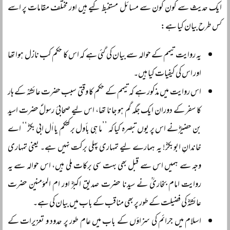
ایک حدیث سے کون کون سے مسائل مستنبط کیے ہیں اور مختلف مقامات پر اسے
کس طرح بیان کیا ہے:
یہ روایت تیمم کے حوالہ سے بیان کی گئی ہے کہ اس کا حکم کب نازل ہوا تھا
اور اس کی کیفیات کیا ہیں۔
اس روایت میں مذکور ہے کہ تیمم کے حکم کا وقتی سبب حضرت عائشہؒ کے ہار
کا سفر کے دوران ایک جگہ گم ہو جانا تھا، اس لیے صحابئ رسولؐ حضرت اسید
بن حضیرؓ نے اس پر یوں تبصرہ کیا کہ ’’ما ہی بأول برکتکم یا اٰل ابی بکرؓ‘‘ اے
خاندانِ ابوبکرؓ! یہ ہمارے لیے تمہاری پہلی برکت نہیں ہے۔ یعنی تمہاری
وجہ سے ہمیں اس سے قبل بھی بہت سی برکات ملی ہیں، اس حوالہ سے یہ
روایت امام بخاریؒ نے سیدنا حضرت صدیق اکبرؓ اور ام المؤمنین حضرت
عائشہؓ کی فضیلت کے طور پر بھی مناقب کے باب میں بیان کی ہے۔
اسلام میں جرائم کی سزاؤں کے باب میں عام طور پر حدود و تعزیرات کے