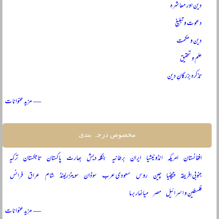
دین اور معاشرہ
دعوت و تبلیغ
دین و حکمت
علم و تحقیق
تذکرہ بزرگانِ دین
— مزید عنوانات
مخصوص درجہ بندی
افغانستان
امریکہ
انڈونیشیا
ایران
برطانیہ
بنگلہ دیش
بھارت
پاکستان
تاجکستان
ترکیہ
جنوبی افریقہ
چیچنیا
چین
روس
سعودی عرب
سوڈان
سویٹزرلینڈ
شام
عراق
فرانس
فلسطین و اسرائیل
مصر
میانمار برما
— مزید عنوانات