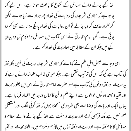
اخذ کیے جانے والے مسائل کے تنوع کا باعث ہوتا ہے، اس لیے کہا
جاتا ہے کہ بخاری شریف کی روایات کی تعداد چھ ہزار سے زیادہ ہے لیکن
اگر تکرار حذف کر دیا جائے تو ان روایات کی تعداد پانچ ہزار سے بھی کم رہ
جاتی ہے۔ گویا امام بخاریؒ نے اس کتاب میں مسائل و احکام زیادہ بیان
کیے ہیں جبکہ ان کے مقابلہ میں احادیث کی تعداد کم ہے۔
اسی وجہ سے بعض اہلِ علم نے کہا ہے کہ بخاری شریف حدیث کی نہیں بلکہ فقہ
کی کتاب ہے کیونکہ اس کی ترتیب فقہی ہے۔ جبکہ میری طالب علمانہ رائے یہ ہے کہ
یہ حدیث اور فقہ دونوں کی کتاب ہے اور حضرت امام بخاریؒ نے اس میں بطورِ محدث
اور فقیہ و مجتہد دونوں حوالوں سے اپنے علم و فن کا کمال درجہ میں اظہار فرمایا ہے۔
یہاں ایک اور بات کی وضاحت بھی ضروری سمجھتا ہوں کہ فقہ کوئی الگ اور مستقل
علم نہیں ہے بلکہ قرآن کریم اور حدیث و سنت سے اخذ کیے جانے والے احکام و
مسائل کا نام فقہ ہے، اور حدیث و فقہ آپس میں لازم و ملزوم ہیں۔ البتہ محدث اور فقیہ