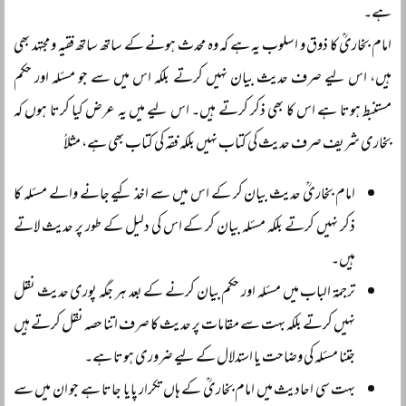
ہے۔
امام بخاریؒ کا ذوق و اسلوب یہ ہے کہ وہ محدث ہونے کے ساتھ ساتھ فقیہ و مجتہد بھی
ہیں، اس لیے صرف حدیث بیان نہیں کرتے بلکہ اس میں سے جو مسئلہ اور حکم
مستنبط ہوتا ہے اس کا بھی ذکر کرتے ہیں۔ اس لیے میں یہ عرض کیا کرتا ہوں کہ
بخاری شریف صرف حدیث کی کتاب نہیں بلکہ فقہ کی کتاب بھی ہے، مثلاً
امام بخاریؒ حدیث بیان کر کے اس میں سے اخذ کیے جانے والے مسئلہ کا
ذکر نہیں کرتے بلکہ مسئلہ بیان کر کے اس کی دلیل کے طور پر حدیث لاتے
ہیں۔
ترجمۃ الباب میں مسئلہ اور حکم بیان کرنے کے بعد ہر جگہ پوری حدیث نقل
نہیں کرتے بلکہ بہت سے مقامات پر حدیث کا صرف اتنا حصہ نقل کرتے ہیں
جتنا مسئلہ کی وضاحت یا استدلال کے لیے ضروری ہوتا ہے۔
بہت سی احادیث میں امام بخاریؒ کے ہاں تکرار پایا جاتا ہے جو ان میں سے