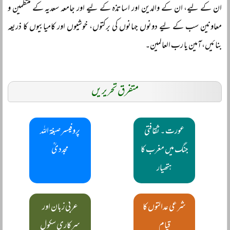
ان کے لیے، ان کے والدین اور اساتذہ کے لیے اور جامعہ سعدیہ کے منتظمین و
معاونین سب کے لیے دونوں جہانوں کی برکتوں، خوشیوں اور کامیابیوں کا ذریعہ
بنائیں، آمین یا رب العالمین۔
متفرق تحریریں
عورت ۔ ثقافتی
پروفیسر صبغۃ اللہ
جنگ میں مغرب کا
مجددیؒ
ہتھیار
شرعی عدالتوں کا
عربی زبان اور
قیام
سرکاری سکول