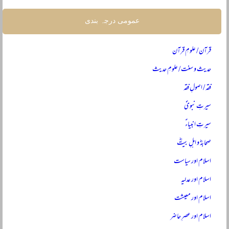
عمومی درجہ بندی
قرآن / علومِ قرآن
حدیث و سنت / علومِ حدیث
فقہ / اصولِ فقہ
سیرتِ نبویؐ
سیرتِ انبیاءؑ
صحابہؓ و اہلِ بیتؓ
اسلام اور سیاست
اسلام اور عدلیہ
اسلام اور معیشت
اسلام اور عصرِ حاضر