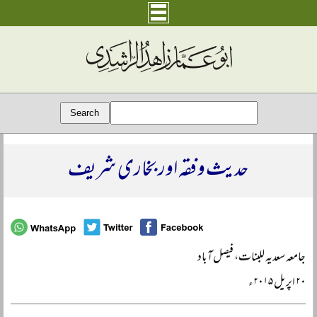
حدیث و فقہ اور بخاری شریف
جامعہ سعدیہ للبنات، فیصل آباد
۲۰ اپریل ۲۰۱۵ء