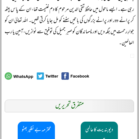
رہی ہے۔ ایسے ماحول میں حافظ تقی الدین مرحوم کا دم غنیمت تھا، ان کے پاس بیٹھ
کر پرانے دور اور پرانے بزرگوں کی باتیں سننے کو مل جایا کرتی تھیں۔ اللہ تعالیٰ ان کو
جوارِ رحمت میں جگہ دیں اور پسماندگان کو صبرِ جمیل کی توفیق سے نوازیں، آمین یا رب
العالمین۔
متفرق تحریریں
دیوبندیت کا عالمی
محترمہ بے نظیر بھٹو