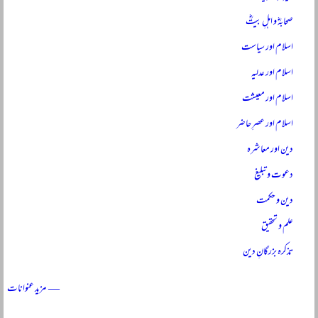
صحابہؓ و اہلِ بیتؓ
اسلام اور سیاست
اسلام اور عدلیہ
اسلام اور معیشت
اسلام اور عصرِ حاضر
دین اور معاشرہ
دعوت و تبلیغ
دین و حکمت
علم و تحقیق
تذکرہ بزرگانِ دین
— مزید عنوانات