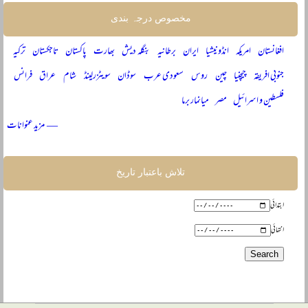
مخصوص درجہ بندی
افغانستان
امریکہ
انڈونیشیا
ایران
برطانیہ
بنگلہ دیش
بھارت
پاکستان
تاجکستان
ترکیہ
جنوبی افریقہ
چیچنیا
چین
روس
سعودی عرب
سوڈان
سویٹزرلینڈ
شام
عراق
فرانس
فلسطین و اسرائیل
مصر
میانمار برما
— مزید عنوانات
تلاش باعتبار تاریخ
ابتدائی
انتہائی