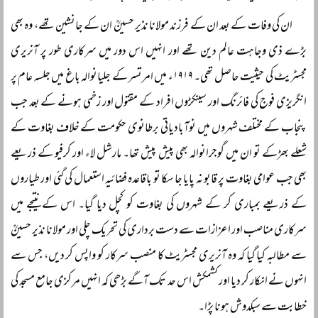
ان کی وفات کے بعد ان کے فرزند مولانا نذیر حسینؒ ان کے جانشین تھے، وہ بھی
بڑے ذی وجاہت عالم دین تھے اور انہیں اس دور میں سرکاری طور پر آنریری
مجسٹریٹ کی حیثیت حاصل تھی۔ ۱۹۱۹ء میں امرتسر کے جلیانوالہ باغ میں جلسہ عام پر
انگریزی فوج کی فائرنگ اور سینکڑوں افراد کے مقتول اور زخمی ہونے کے بعد جب
پنجاب کے مختلف شہروں میں نوآبادیاتی برطانوی حکومت کے خلاف بغاوت کے
شعلے بھڑکے تو ان میں گوجرانوالہ بھی پیش پیش تھا۔ مارشل لاء اور کرفیو کے ذریعے
بھی جب عوامی بغاوت پر قابو نہ پایا جا سکا تو باقاعدہ فضائیہ استعمال کی گئی اور طیاروں
کے ذریعے بمباری کر کے شہروں کی بغاوت کو کچل دیا گیا۔ اس کے نتیجے میں
سرکاری مناصب اور اعزازات سے دست برداری کی تحریک چلی اور مولانا نذیر حسینؒ
سے مطالبہ کیا گیا کہ وہ آنریری مجسٹریٹ کا منصب سرکار کو واپس کر دیں، جس سے
انہوں نے انکار کر دیا اور کشمکش اس حد تک آگے بڑھی کہ انہیں مرکزی جامع مسجد کی
خطابت سے سبکدوش ہونا پڑا۔