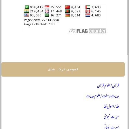
عمومی درجہ بندی
قرآن / علومِ قرآن
حدیث و سنت / علومِ حدیث
فقہ / اصولِ فقہ
سیرتِ نبویؐ
سیرتِ انبیاءؑ