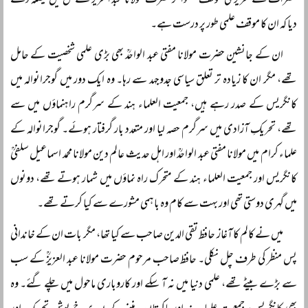
حضرات سے تحریری موقف لکھوا کر حضرت مولانا عبد العزیزؒ کے حق میں فیصلہ دے
دیا کہ ان کا موقف علمی طور پر درست ہے۔
ان کے جانشین حضرت مولانا مفتی عبد الواحدؒ بھی بڑی علمی شخصیت کے حامل
تھے، مگر ان کا زیادہ تر تعلق سیاسی جدوجہد سے رہا۔ وہ ایک دور میں گوجرانوالہ میں
کانگریس کے صدر رہے ہیں، جمعیت العلماء ہند کے سرگرم راہنماؤں میں سے
تھے، تحریکِ آزادی میں سرگرم حصہ لیا اور متعدد بار گرفتار ہوئے۔ گوجرانوالہ کے
علماء کرام میں مولانا مفتی عبد الواحدؒ اور اہل حدیث عالم دین مولانا محمد اسماعیل سلفیؒ
کانگریس اور جمعیت العلماء ہند کے متحرک راہ نماؤں میں شمار ہوتے تھے، دونوں
میں گہری دوستی تھی اور بہت سے کام وہ باہمی مشورے سے کیا کرتے تھے۔
میں نے کالم کا آغاز حافظ تقی الدین صاحب سے کیا تھا، مگر بات ان کے خاندانی
پس منظر کی طرف چل نکلی۔ حافظ صاحب مرحوم حضرت مولانا عبد العزیزؒ کے سب
سے بڑے بیٹے تھے، علمی دنیا میں نہ آ سکے اور کاروباری ماحول میں چلے گئے۔ وہ