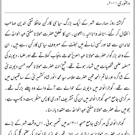
۷ جنوری ۲۰۱۱ء
گزشتہ روز ہمارے شہر کے ایک بزرگ سیاسی کارکن حافظ تقی الدین صاحب
انتقال کر گئے، انا للہ وانا الیہ راجعون۔ ان کا تعلق حضرت مولانا مفتی عبد الواحدؒ کے
خاندان سے تھا اور کسی زمانے میں لیفٹ کے معروف سیاسی کارکن رہے ہیں۔ ان
کے والد بزرگوار حضرت مولانا عبد العزیزؒ محدثِ پنجاب کہلاتے تھے اور علماء دیوبند کی
مسلمہ علمی شخصیات میں شمار ہوتے تھے، شیخ الہند حضرت مولانا محمود حسن دیوبندیؒ
کے شاگرد اور خاتم المحدثین حضرت علامہ سید محمد انور شاہ کشمیریؒ کے ساتھیوں میں
سے تھے، گوجرانوالہ میں دیوبند کے حوالے سے آنے والے وہ پہلے بزرگ تھے۔
مرکزی جامع مسجد گوجرانوالہ میں ان کی تشریف آوری کا پس منظر بہت دلچسپ ہے،
جو میں نے حضرت مولانا مفتی عبد الواحدؒ سے متعدد بار سنا۔
گوجرانوالہ کی مرکزی جامع مسجد ۱۳۰۱ھ میں تعمیر ہوئی۔ اس وقت شہر کے بڑے