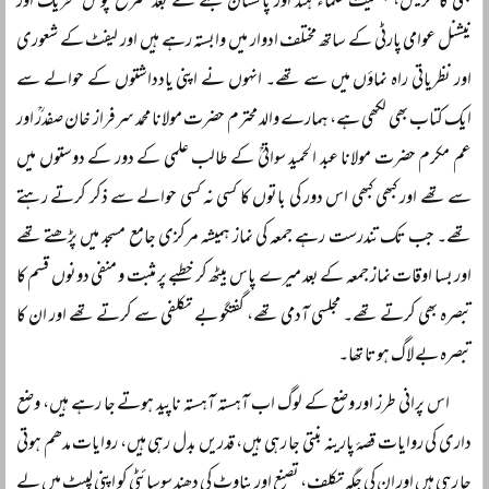
بھی کانگریس، جمعیت علماء ہند اور پاکستان بننے کے بعد سرخ پوش تحریک اور
نیشنل عوامی پارٹی کے ساتھ مختلف ادوار میں وابستہ رہے ہیں اور لیفٹ کے شعوری
اور نظریاتی راہ نماؤں میں سے تھے۔ انہوں نے اپنی یادداشتوں کے حوالے سے
ایک کتاب بھی لکھی ہے، ہمارے والد محترم حضرت مولانا محمد سرفراز خان صفدرؒ اور
عم مکرم حضرت مولانا عبد الحمید سواتیؒ کے طالب علمی کے دور کے دوستوں میں
سے تھے اور کبھی کبھی اس دور کی باتوں کا کسی نہ کسی حوالے سے ذکر کرتے رہتے
تھے۔ جب تک تندرست رہے جمعہ کی نماز ہمیشہ مرکزی جامع مسجد میں پڑھتے تھے
اور بسا اوقات نماز جمعہ کے بعد میرے پاس بیٹھ کر خطبے پر مثبت و منفی دونوں قسم کا
تبصرہ بھی کرتے تھے۔ مجلسی آدمی تھے، گفتگو بے تکلفی سے کرتے تھے اور ان کا
تبصرہ بے لاگ ہوتا تھا۔
اس پرانی طرز اور وضع کے لوگ اب آہستہ آہستہ ناپید ہوتے جا رہے ہیں، وضع
داری کی روایات قصۂ پارینہ بنتی جا رہی ہیں، قدریں بدل رہی ہیں، روایات مدھم ہوتی
جا رہی ہیں اور ان کی جگہ تکلف، تصنع اور بناوٹ کی دھند سوسائٹی کو اپنی لپیٹ میں لے