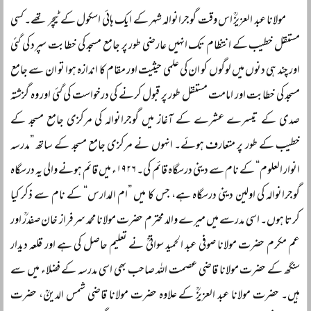
مولانا عبد العزیزؒ اس وقت گوجرانوالہ شہر کے ایک ہائی اسکول کے ٹیچر تھے۔ کسی
مستقل خطیب کے انتظام تک انہیں عارضی طور پر جامع مسجد کی خطابت سپرد کی گئی
اور چند ہی دنوں میں لوگوں کو ان کی علمی حیثیت اور مقام کا اندازہ ہوا تو ان سے جامع
مسجد کی خطابت اور امامت مستقل طور پر قبول کرنے کی درخواست کی گئی اور وہ گزشتہ
صدی کے تیسرے عشرے کے آغاز میں گوجرانوالہ کی مرکزی جامع مسجد کے
خطیب کے طور پر متعارف ہوئے۔ انہوں نے مرکزی جامع مسجد کے ساتھ ”مدرسہ
انوار العلوم“ کے نام سے دینی درسگاہ قائم کی۔ ۱۹۲۶ء میں قائم ہونے والی یہ درسگاہ
گوجرانوالہ کی اولین دینی درسگاہ ہے، جس کا میں ”ام المدارس“ کے نام سے ذکر کیا
کرتا ہوں۔ اسی مدرسے میں میرے والد محترم حضرت مولانا محمد سرفراز خان صفدرؒ اور
عم مکرم حضرت مولانا صوفی عبد الحمید سواتیؒ نے تعلیم حاصل کی ہے اور قلعہ دیدار
سنگھ کے حضرت مولانا قاضی عصمت اللہ صاحب بھی اسی مدرسہ کے فضلاء میں سے
ہیں۔ حضرت مولانا عبد العزیزؒ کے علاوہ حضرت مولانا قاضی شمس الدینؒ، حضرت