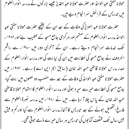
مولانا مفتی عبد الواحدؒ اور حضرت مولانا عبد القدیرؒ جیسے بزرگوں نے مدرسہ انوار العلوم
میں تدریس کے فرائض سرانجام دیے ہیں۔
حضرت مولانا عبد العزیزؒ کی وفات کے بعد ان کے بھتیجے حضرت مولانا مفتی عبد
الواحدؒ مدرسہ انوار العلوم کے مہتمم اور مرکزی جامع مسجد کے خطیب بنے اور ۱۹۸۲ء
تک خدمات سرانجام دیتے رہے۔ ان کے آخری دور میں ۱۹۷۰ء سے راقم
الحروف نے جامع مسجد کی خطابت میں ان کی نیابت کی اور مدرسہ انوار العلوم کے
صدر مدرس مولانا قاضی حمید اللہ خان (سابق ایم این اے) رہے۔ ۱۹۸۲ء میں
حضرت مولانا مفتی عبد الواحدؒ کی وفات کے بعد سے منصب دو حصوں میں بٹ گیا،
جامع مسجد کی خطابت میرے سپرد ہوئی اور مدرسہ انوار العلوم کا اہتمام مولانا قاضی
حمید اللہ خان کے پاس چلا آ رہا ہے۔ میں نے ۱۹۷۰ء میں مدرسہ نصرۃ العلوم سے
فارغ التحصیل ہونے کے بعد تدریس کا آغاز مدرسہ انوار العلوم سے کیا اور کم و بیش
بیس سال تک مختلف کتابوں کی تدریس ہر سال میرے ذمے ہوتی تھی۔