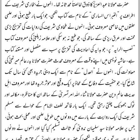
حضرت مولانا عبد العزیزؒ کا ذوق خالصتاً محدثانہ تھا۔ انہوں نے بخاری شریف کے
اطراف پر ”النبراس الساری“ کے نام سے کتاب لکھی، جو ایک بار طبع ہوئی اور علمی
حلقوں میں خاصی معروف ہوئی۔ انہوں نے طحاوی شریف کی روایات کی تخریج بڑی
محنت اور عرق ریزی کے ساتھ کی، جو طبع نہ ہو سکی اور علامہ زیلعیؒ کی معروف کتاب
”نصب الرایہ“ پر، جو ہدایہ کی احادیث کی تخریج پر سب سے مفصل اور مستند کتاب
ہے، حاشیہ نویسی میں اپنے وقت کے معروف محدث حضرت مولانا بدر عالم میرٹھیؒ کی
معاونت کی۔ انہوں نے ”العدل“ کے نام سے ایک دینی جریدہ بھی کئی سال تک
شائع کیا، جو حنفیت کے دفاع کے محاذ پر ایک وقیع اور مؤثر جریدہ تھا اور معروف اہل
حدیث عالم دین حضرت مولانا ثناء اللہ امرتسریؒ کے ساتھ ان کا مناظرہ، مکالمہ اور
نوک جھونک چلتی رہتی تھی۔ ایک بار فاتحہ خلف الامام کے حوالے سے مسلم
شریف کی ایک روایت کے بارے میں دونوں میں طویل علمی اور عملی بحث ہوئی،
جس پر علامہ مولانا سید سلیمان ندویؒ کو ثالث تسلیم کیا گیا اور انہوں نے دونوں