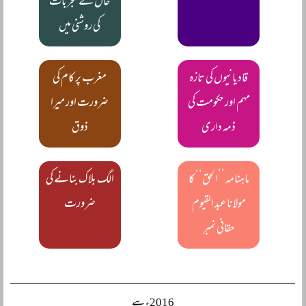
حال کے تجربات
کی روشنی میں
قادیانیوں کی تازہ
مغرب پر کام کی
مہم اور حکومت کی
ضرورت اور میرا
ذمہ داری
ذوق
ماہنامہ ’’الحق‘‘ کا
الگ بلاک بنانے کی
مولانا عبد القیوم
ضرورت
حقانی نمبر
2016ء سے