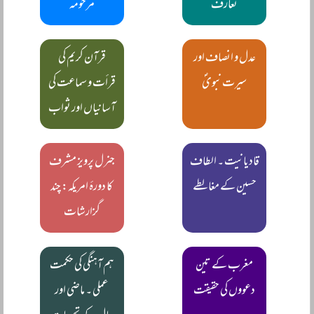
تعارف
مرحومہ
عدل و انصاف اور
قرآن کریم کی
سیرت نبویؐ
قرأت و سماعت کی
آسانیاں اور ثواب
قادیانیت ۔ الطاف
جنرل پرویز مشرف
حسین کے مغالطے
کا دورۂ امریکہ: چند
گزارشات
مغرب کے تین
ہم آہنگی کی حکمت
دعووں کی حقیقت
عملی ۔ ماضی اور