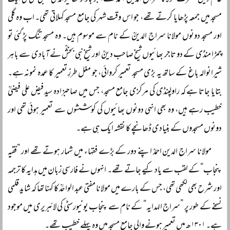
عالم دین حضرت مولانا سراج الدین احمدؒ تھے، جو بازار تھانیوالہ کی عقبی گلی کی ایک
مسجد میں جمعہ پڑھایا کرتے تھے، جو اس وقت شہر کی جامع مسجد کہلاتی تھی۔ اب وہ گلی
اور مسجد دونوں مولانا سراج الدینؒ کے نام سے موسوم ہیں۔ وہ مسجد تنگ پڑ گئی تو
چمڑا منڈی کے دو تاجر بھائیوں شیخ صاحب دینؒ اور شیخ نبی بخشؒ نے آبادی سے باہر
شیرانوالہ باغ کے ساتھ یہ بڑی مسجد تعمیر کروائی، جو مغل طرزِ تعمیر کا عمدہ نمونہ ہے۔
بتایا جاتا ہے کہ راولپنڈی کی مرکزی جامع مسجد، جس میں صاحبزادہ سید فیض علی فیضیؒ
خطیب رہے ہیں، وہ بھی انہی دونوں بھائیوں کی کوششوں سے تعمیر ہوئی تھی اور
دونوں مسجدوں کے بنیادی ڈھانچے کا نقشہ ایک ہی ہے۔
مولانا سراج الدین احمدؒ اپنے دور کے بڑے فقہاء میں شمار ہوتے تھے اور ”فقیہِ
پنجاب“ کے لقب سے یاد کیے جاتے تھے۔ انہوں نے فارسی زبان میں ہدایہ کا ترجمہ
اور شرح بھی لکھی تھی، جس کے بارے میں مولانا مفتی عبد الواحدؒ کا کہنا تھا کہ شاید قلمی
نسخے کے طور پر ”سراج الہدایہ“ کے نام سے پنجاب یونیورسٹی کی لائبریری میں موجود
ہے۔ ۱۳۰۱ھ میں تعمیر ہونے والی جامع مسجد میں وہ پہلے خطیب تھے۔