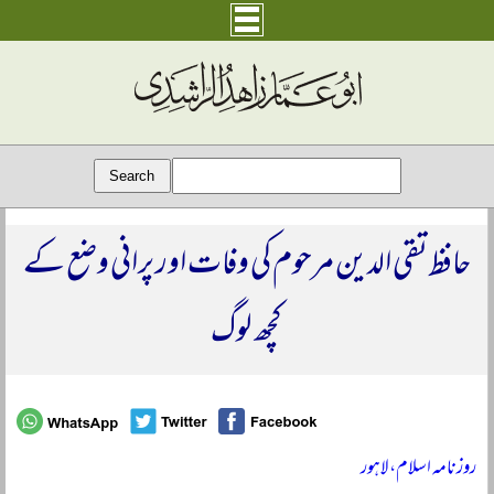
حافظ تقی الدین مرحوم کی وفات اور پرانی وضع کے
کچھ لوگ
روزنامہ اسلام، لاہور