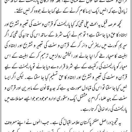
قرآن و سنت کے تقاضوں کے منافی ہے، بلکہ خود ارکان پارلیمنٹ کے ساتھ بھی
زیادتی ہے کہ انہیں ایک ایسا کام کرنے کے لیے کہا جائے جو وہ کر نہیں سکتے۔
کچھ عرصہ قبل یہ بحث چلی تھی کہ کیا پارلیمنٹ کو قرآن و سنت کی تعبیر و تشریح اور
اجتہاد کا حق دیا جا سکتا ہے؟ تو ہم نے ایک شرط کے ساتھ اس کی تائید کی تھی کہ اگر
سپریم کورٹ میں ریفرنس دائر کر کے قرآن و سنت کی تعبیر و تشریح اور اجتہاد کی
اہلیت کا معیار طے کرا لیا جائے اور الیکشن رولز میں ترمیم کر کے اہلیت کے اس
معیار کو پارلیمنٹ کی رکنیت کے لیے شرط قرار دے دیا جائے تو پارلیمنٹ کے لیے
قرآن و سنت کی تعبیر و تشریح اور اجتہاد کا حق تسلیم کیا جا سکتا ہے۔ لیکن اگر ایسا
نہیں کیا جا سکتا تو اس کی متبادل صورت یہ ہے کہ جدید قانون کے ماہرین اور قرآن و
سنت کے جید علماء کرام پر مشتمل ایک دستوری ادارہ موجود ہو جو ایسے معاملات میں
پارلیمنٹ کی راہ نمائی کرتا رہے۔
یہ تجویز دراصل مفکر پاکستان علامہ اقبالؒ کی ہے۔ جب انہوں نے اپنے معروف