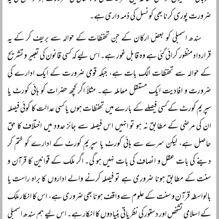
ضرورت پوری کرنا بھی کونسل کی ذمہ داری ہے۔
سندھ اسمبلی کو بعض ارکان کے جن تحفظات کے حوالہ سے بریف کر کے یہ
قرارداد منظور کرائی گئی ہے وہ قابل غور ہے۔ اس لیے کہ کسی قانون کی تعبیر و تشریح
کے حوالہ سے تحفظات الگ بات ہے، جبکہ قومی ضرورت کے ایک ادارے کی
ضرورت و افادیت ایک مستقل معاملہ ہے۔ مثلاً اگر کچھ حضرات کو ہائی کورٹ یا
سپریم کورٹ کے کسی فیصلے کے بارے میں تحفظات ہوں یا کسی عدالت کا کوئی فیصلہ
ان کی مرضی کے مطابق نہ ہو تو انہیں اس فیصلہ سے جائز حدود میں اختلاف کا حق
حاصل ہے، لیکن سرے سے ہائی کورٹ یا سپریم کورٹ کے ادارے کو ختم کر
دینے کی بات عقل و انصاف کی بات نہیں ہو گی۔ اگر ملک کے قوانین کا قرآن و
سنت کے مطابق ہونا ضروری ہے تو فیصلہ کرنے والے اداروں کا براہ راست یا
بالواسطہ قرآن و سنت کے علوم سے واقف ہونا بھی ضروری ہے، اس کا انکار ملک
کے اسلامی تشخص اور دستور کی نظریاتی بنیادوں کا انکار ہے۔ اس لیے ہم سندھ اسمبلی