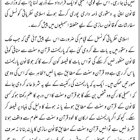
نہیں کی جا رہی۔ اس لیے قومی اسمبلی کو ایک قرارداد کے ذریعہ کہنا پڑا ہے کہ وزارت
قانون اپنی یہ دستوری ذمہ داری پوری کرتے ہوئے اسلامی نظریاتی کونسل کی
سفارشات کو قانون سازی کے لیے متعلقہ اسمبلیوں میں پیش کرے۔
اسلامی نظریاتی کونسل کے قیام کی ضرورت اس لیے پیش آئی تھی کہ جب ملک
کے دستور میں یہ بات طے کر دی گئی ہے کہ پارلیمنٹ قرآن و سنت سے منافی کوئی
قانون منظور نہیں کر سکے گی تو اس بات کا فیصلہ کون کرے گا کہ جو قانون پارلیمنٹ
پاس کر رہی ہے وہ قرآن و سنت کے مطابق ہے یا نہیں؟ ظاہر ہے کہ اس کی دو ہی
صورتیں ممکن ہیں۔ ایک یہ کہ پارلیمنٹ کی رکنیت کے لیے یہ شرط عائد کر دی جائے
کہ اسمبلی کا رکن وہ شخص بن سکے گا جو قرآن و سنت کا اس درجہ کا علم رکھتا ہو کہ کسی
قانون کے قرآن و سنت کے مطابق ہونے یا نہ ہونے کا دلیل کی بنیاد پر فیصلہ کر
سکے۔ کیونکہ اگر پارلیمنٹ کے ارکان کا خود قرآن و سنت کے علوم سے واقف ہونا
شرط نہیں ہے تو انہیں قرآن و سنت کے مطابق قانون سازی کا پابند بنانا نہ صرف