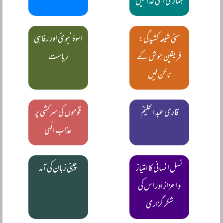
ہماری اعلیٰ عدالتیں
سنی شیعہ کشیدگی:
اسوۂ نبویؐ اور رفاہی
فریقین ہوش کے
ریاست
ناخن لیں
قاری عبد الحلیمؒ
قوموں کی سرکشی پر
عذاب الٰہی
نسل انسانی کا امتیاز
چینی زبان کی آمد
و اعزاز اور اس کی
شکر گزاری