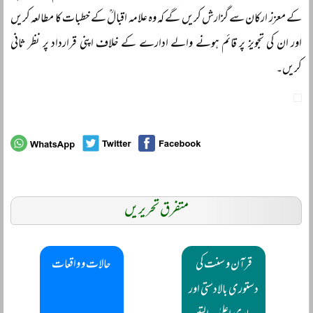
کے معزز ارکان سے گزارش کریں گے کہ وہ علامہ اقبالؒ کے خطبات کا مطالعہ کریں
اور ان کی تجویز پر قائم ہونے والے ادارے کے خلاف اپنی قرارداد پر نظر ثانی
کریں۔
متفرق تحریریں
قرآن و سنت کی
حالات و واقعات
دستوری بالادستی اور