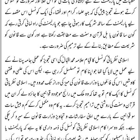
خطبات میں پارلیمنٹ کے لیے اجتہاد کی بات کی تو اس خلا اور ضرورت کو محسوس
کرتے ہوئے تجویز پیش کی کہ جید علماء کرام اور فقہاء کی ایک کونسل اس مقصد کے
لیے پارلیمنٹ کے ساتھ شریک کار ہونی چاہیے جو پارلیمنٹ کی راہ نمائی کرتی رہے کہ
کون سا قانون یا بل قرآن و سنت سے مطابقت رکھتا ہے اور کون سے قانون کو
شریعت کے مطابق بنانے کے لیے ترمیم کی ضرورت ہے۔
اسلامی نظریاتی کونسل کا قیام علامہ محمد اقبالؒ کی اسی تجویز کو عملی جامہ پہنانے کے
لیے عمل میں لایا گیا تھا جو اپنا کام تو مسلسل کر رہی ہے، لیکن اس کی علمی و فقہی
کاوشیں اس کی فائلوں یا وزارت قانون کی میز کی دراز تک محدود ہیں۔ اسلامی نظریاتی
کونسل کا ایک کام تو یہ تھا کہ وہ ملک میں رائج موجودہ قوانین کا جائزہ لے کر ان میں
قرآن و سنت کی روشنی میں ترامیم تجویز کرے۔ یہ کام وہ مکمل کر کے کم و بیش سات
سو قوانین کے بارے میں اپنی سفارشات و تجاویز وزارت قانون کے سپرد کر چکی
ہے۔ جبکہ دوسرا کام اسلامی نظریاتی کونسل کی ذمہ داری کا یہ ہے کہ پارلیمنٹ یا
صوبائی اسمبلیوں کو کسی معاملہ میں شریعت کی راہ نمائی کی ضرورت ہو تو اس کی یہ