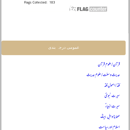
عمومی درجہ بندی
قرآن / علومِ قرآن
حدیث و سنت / علومِ حدیث
فقہ / اصولِ فقہ
سیرتِ نبویؐ
سیرتِ انبیاءؑ
صحابہؓ و اہلِ بیتؓ
اسلام اور سیاست