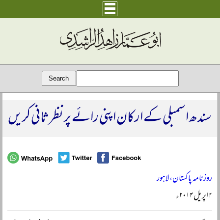
سندھ اسمبلی کے ارکان اپنی رائے پر نظر ثانی کریں
روزنامہ پاکستان، لاہور
۲ اپریل ۲۰۱۴ء