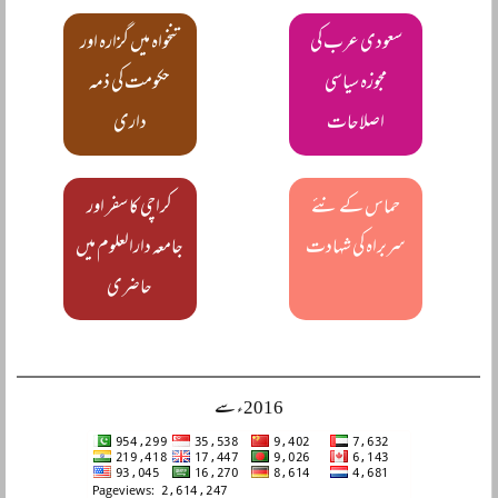
سعودی عرب کی
تنخواہ میں گزارہ اور
مجوزہ سیاسی
حکومت کی ذمہ
اصلاحات
داری
حماس کے نئے
کراچی کا سفر اور
سربراہ کی شہادت
جامعہ دارالعلوم میں
حاضری
2016ء سے