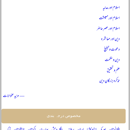
اسلام اور عدلیہ
اسلام اور معیشت
اسلام اور عصرِ حاضر
دین اور معاشرہ
دعوت و تبلیغ
دین و حکمت
علم و تحقیق
تذکرہ بزرگانِ دین
— مزید عنوانات
مخصوص درجہ بندی
افغانستان
امریکہ
انڈونیشیا
ایران
برطانیہ
بنگلہ دیش
بھارت
پاکستان
تاجکستان
ترکیہ