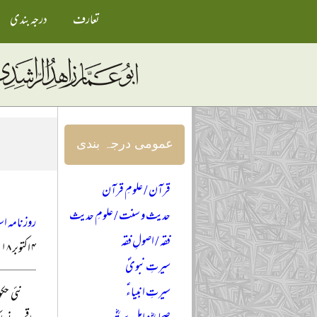
تعارف
درجہ بندی
عمومی درجہ بندی
قرآن / علومِ قرآن
حدیث و سنت / علومِ حدیث
روزنامہ اس
فقہ / اصولِ فقہ
۴ اکتوبر ۲۰۱۸ء
سیرتِ نبویؐ
سیرتِ انبیاءؑ
نئی حک