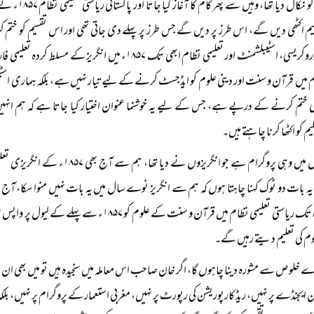
دینی تعلیم کو 
 اکٹھی دیں گے، اس طرز پر دیں گے جس طرز پر پہلے دی جاتی تھی اور اس تقسیم کو ختم ک
ہماری بیوروکریسی، اسٹیبلشمنٹ اور تعلیمی نظام ابھی تک ۱۸۵۷ء 
م میں قرآن و سنت اور دینی علوم کو ایڈجسٹ کرنے کے لیے تیار نہیں ہے، بلکہ ہماری اسٹی
ھی ختم کرنے کے درپے ہے، جس کے لیے یہ خوشنما عنوان اختیار کیا جاتا ہے کہ ہم انہیں م
م کو اکٹھا کرنا چاہتے ہیں۔
یہ اصل میں وہی پروگرام ہے جو انگری
 بات دو ٹوک کہنا چاہتا ہوں کہ ہم سے انگریز نوے سال میں یہ بات نہیں منوا سکا، آج 
ہے، جب تک ریاستی تعلیمی نظام میں قرآن و سنت کے علوم
وم کی تعلیم دیتے رہیں گے۔
ے خلوص سے مشورہ دینا چاہوں گا، اگر خان صاحب اس معاملہ میں سنجیدہ ہیں تو میں بھی ان 
ن ایجنڈے پر نہیں، ریڈ کارپوریشن کی رپورٹ پر نہیں، مغربی استعمار کے پروگرام پر نہیں، بلکہ