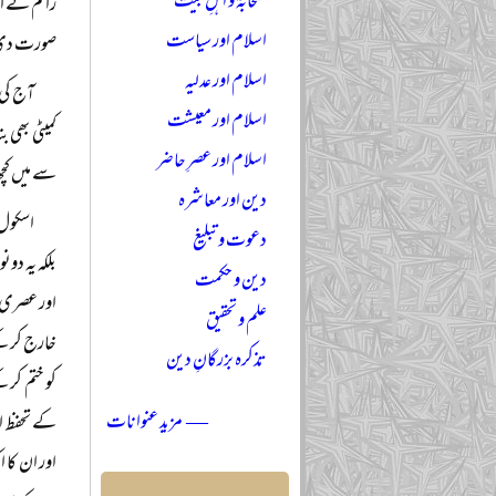
صحابہؓ و اہلِ بیتؓ
راقم نے ای
اسلام اور سیاست
صورت دی ہ
اسلام اور عدلیہ
آج کی 
اسلام اور معیشت
کمیٹی بھی 
اسلام اور عصرِ حاضر
سے میں کچھ
دین اور معاشرہ
اسکول 
دعوت و تبلیغ
دین و حکمت
علم و تحقیق
خارج کر کے
تذکرہ بزرگانِ دین
کو ختم کر 
— مزید عنوانات
کے تحفظ او
اور ان کا 