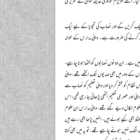
ا گیا۔ اسے عزیزم مولوی حذیفہ سواتی نے تحریری
ایک کریں گے اور نصاب کی تجویز کے لیے ایک
 غور کرنے کی ضرورت ہے۔ دینی مدارس کے حوالہ
یں ہے۔ ان دونوں نصابوں کو اکٹھا ہونا چاہیے،
ٹھے تھے، جبکہ مغلوں کے دور میں بھی صدیوں تک اکٹھے تھے، دینی
ا نظام سنبھالا تو اس نظام کو ختم کر دیا اور دینی تعلیم کو نصاب سے
نی اور عصری تعلیم اکٹھی پڑھائی جا رہی تھی، اس
ے جو علوم نکال دیے گئے تھے، دینی مدارس ان علوم
 تحفظ بھی کیے ہوئے ہیں، انہیں پڑھا بھی رہے ہیں
 الگ نہیں ہونے چاہیے تھے، تو یہ میں بھی کہتا