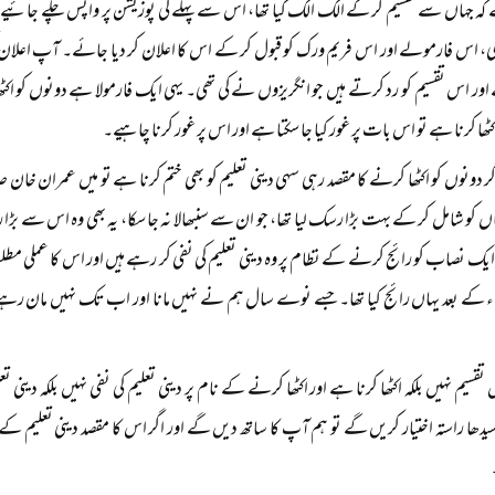
ور اس تقسیم کو رد کرتے ہیں جو انگریزوں نے کی تھی۔ یہی ایک فارمولا ہے دونوں کو اکٹھا
ٹھا کرنا ہے تو اس بات پر غور کیا جا سکتا ہے اور اس پر غور کرنا چاہیے۔
گر دونوں کو اکٹھا کرنے کا مقصد رہی سہی دینی تعلیم کو بھی ختم کرنا ہے تو میں عمران خا
کو شامل کر کے بہت بڑا رسک لیا تھا، جو ان سے سنبھالا نہ جا سکا، یہ بھی وہ اس سے بڑا 
یک نصاب کو رائج کرنے کے نظام پر وہ دینی تعلیم کی نفی کر رہے ہیں اور اس کا عملی مطل
نے ۱۸۵۷ء کے بعد یہاں رائج کیا تھا۔ جسے نوے سال ہم نے نہیں مانا اور اب تک نہیں ما
قسیم نہیں بلکہ اکٹھا کرنا ہے اور اکٹھا کرنے کے نام پر دینی تعلیم کی نفی نہیں بلکہ دینی 
 سیدھا راستہ اختیار کریں گے تو ہم آپ کا ساتھ دیں گے اور اگر اس کا مقصد دینی تعلیم کے ن