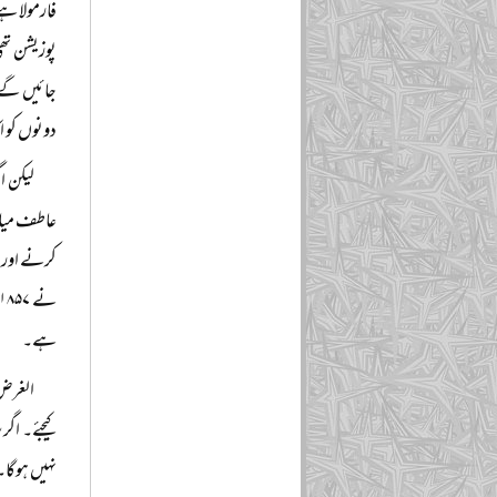
جائیں گے ا
دونوں کو اک
لیکن ا
عاطف میاں 
کرنے اور ا
ہے۔
الغرض ت
کیجئے۔ اگر
نہیں ہوگا۔