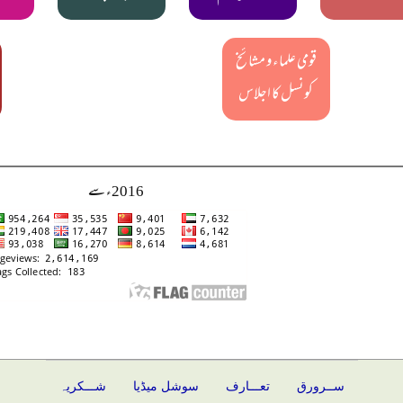
قومی علماء و مشائخ
کونسل کا اجلاس
2016ء سے
ســرورق
تعـــارف
سوشل میڈیا
شـــکریہ