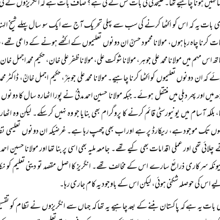
ا نہیں ہونا چاہیے تھا۔ علیحدگی کی بات کس نے کی ہے؟ صاف بات ہے کہ انگریزوں نے کی
بات یہ کہ اس کو اکٹھا کرنے کی سب سے پہلی تحریک آج سے ایک سو سال پہلے شیخ الہند م
بات کرنا چاہ رہا ہوں، مولانا محمود حسنؒ ان دونوں تعلیموں کے اکٹھے ہونے کے داعی تھے
اس مہم میں مولانا محمد علی جوہر، مولانا شوکت علی، مولانا ظفر علی خان، حکیم محمد اجمل خان، ڈ
ہ ان دونوں تعلیموں کو اکٹھا کرنا چاہیے۔ مولانا محمد علی جوہرؒ، حکیم اجمل خانؒ، ڈاکٹر محمد 
ڑھ میں اور پھر دہلی میں منتقل ہوئے۔ جبکہ مولانا حسین احمد مدنیؒ نے پورا اٹھارہ سال کا دو
ا، بلکہ آسام میں یونیورسٹی قائم کرنے کا پروگرام بھی بنایا جو وہ نہیں کر سکے۔ لیکن وہ
وں تک موجود ہے، ریکارڈ پر ہے اور اب بھی چھپ رہا ہے۔ غرضیکہ ان دونوں تعلیمی نظ
لائی تھی اور عملی اقدامات بھی کیے تھے۔ جامعہ ملیہ بھی اسی پر بنا تھا اور مولانا حسین احم
ونکہ سرکاری ذرائع سارے اس کے مخالف تھے۔ انگریز کا اصل مقصد تو دینی تعلیم کو نکالنا
ے اس کی حوصلہ شکنی ہوئی، لیکن اس کے باوجود یہ کام جاری رہا۔
بات یہ ہے کہ پاکستان بننے کے بعد چاہیے یہ تھا کہ جہاں سے انگریزوں نے نظام کو تقسیم ک