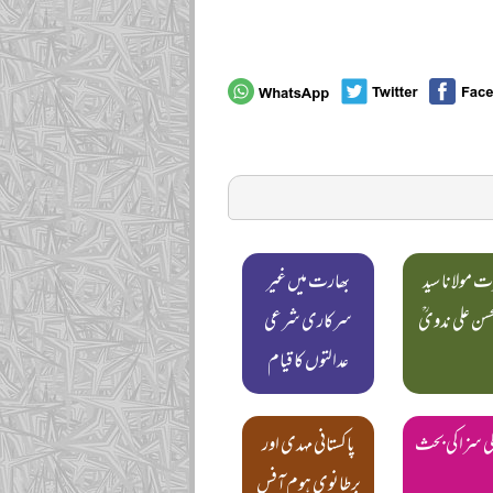
 مولانا سید
بھارت میں غیر
حسن علی ندویؒ
سرکاری شرعی
عدالتوں کا قیام
کی سزا کی بحث
پاکستانی مہدی اور
برطانوی ہوم آفس