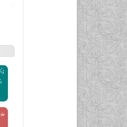
ڈاکٹ
اف
علام