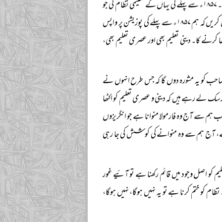
فارمولا ہے کہ جہاں سے تقسیم کر کے الگ الگ کیا تھا، اس سے پہلے کی پوزیشن پر واپس چلے جائیے۔ ۱۸۵۷ء سے پہلے کی یہاں کے تعلیمی نظام کی جو
پوزیشن تھی، اس فارمولے اور اس فریم ورک کو قبول کر کے اس کا اعلان کر دیا جائے۔ آپ اعلان کریں کہ ہم ۱۸۵۷ء سے پہلے کی پوزیشن پر واپس
 کرنے کا۔ دینی تعلیم بھی اور عصری تعلیم بھی،
ن صاحب کو یہ مشورہ دوں گا کہ جس طرح انہوں نے
رسک لے رہے ہیں کہ دینی و عصری تعلیم کو اکٹھا
ب ہم سے آج وہ فارمولا منوانا ہے جو انگریزوں
ن رہے، آج ہم سے وہ منوانے کی کوشش کی جا رہی
تعلیم کو اصل وجود میں قائم رکھنا ہے تو آئیے غور
ظام کو ختم کرنا ہے تو یہ نہیں ہوگا، نہیں ہوگا،