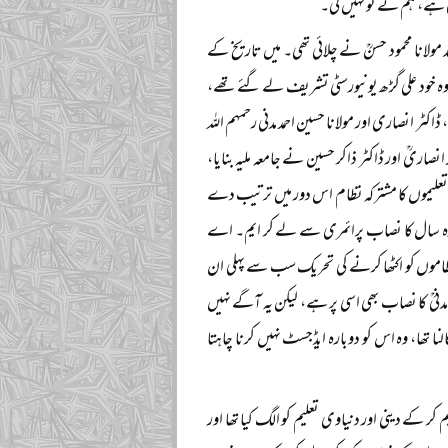
 ہے، ہم نے تو نہیں کی۔
ولانا محمود حسنؒ نے چلائی تھی۔ میں تاریخ کے
، وہ خود علی گڑھ یونیورسٹی تشریف لے گئے تھے،
اکٹر انصاری اور مولانا حسین احمد مدنی رحمہم اللہ
انصاریؒ اور ڈاکٹر ذاکر حسین نے جامعہ ملیہ بنایا،
نوں تعلیموں کا مشترکہ نظام اس دور میں ترتیب دے
 اٹھارہ سال کا نصاب پرائمری سے لے کر ایم۔ اے
اموں کو اکٹھا کرنے کی تحریک سب سے پہلی ان
د مدنیؒ کا نصاب بھی اسی پر ہے، لیکن یہ آگے نہیں
 تھا، وہ اس کو دوبارہ ایڈجسٹ نہیں کرنا چاہتا
ر کے دینی اور دنیاوی تعلیم کو الگ کیا تھا اور