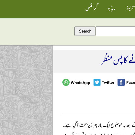
آڈیوز
ریڈیو
گرافکس
 کا پس منظر
عد یہ موضوع ایک بار پھر زیر بحث آ گیا ہے۔