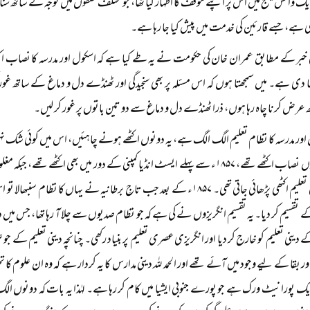
ک وائس میسج میں اس پر اپنے موقف کا اظہار کیا تھا، جو مختلف حلقوں میں توجہ کے ساتھ سن
ے، جسے قارئین کی خدمت میں پیش کیا جا رہا ہے۔
خبر کے مطابق عمران خان کی حکومت نے یہ طے کیا ہے کہ اسکول اور مدرسہ کا نصاب 
بنا دی ہے۔ میں سمجھتا ہوں کہ اس مسئلہ پر بھی سنجیدگی اور ٹھنڈے دل و دماغ کے ساتھ
 عرض کرنا چاہ رہا ہوں، ذرا ٹھنڈے دل و دماغ سے دو تین باتوں پر غور کر لیں۔
اور مدرسہ کا نظام تعلیم الگ الگ ہے، یہ دونوں اکٹھے ہونے چاہئیں، اس میں کوئی شک نہ
بلکہ یہ دونوں نصاب اکٹھے تھے، ۱۸۵۷ء سے پہلے ایسٹ انڈیا کمپنی کے دور میں بھی اک
اور عصری تعلیم اکٹھی پڑھائی جاتی تھی۔ ۱۸۵۷ء کے بعد جب تاجِ برطانیہ نے یہاں ک
 تقسیم کر دیا۔ یہ تقسیم انگریزوں نے کی ہے کہ جو نظام صدیوں سے چلا آ رہا تھا، جس میں دی
کے دینی تعلیم کو خارج کر دیا اور انگریزی عصری تعلیم پر بنیاد رکھی۔ چنانچہ دینی تعلیم ک
ر بقا کے لیے وجود میں آئے تھے اور الحمد للہ دینی مدارس کا یہ کردار ہے کہ وہ ان علوم کا
ایک پورا نیٹ ورک ہے جو پورے جنوبی ایشیا میں کام کر رہا ہے۔ لہٰذا یہ بات کہ دونوں الگ