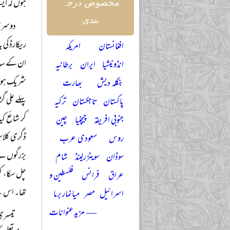
ہوں کہ ایس
مخصوص درجہ
بندی
دوسری 
ریکارڈ کی 
افغانستان
امریکہ
ان کے ساتھ 
انڈونیشیا
ایران
برطانیہ
شریک ہوئے ک
بنگلہ دیش
بھارت
پہلے علی گ
پاکستان
تاجکستان
ترکیہ
کر شائع کی
جنوبی افریقہ
چیچنیا
چین
ڈگری کلاس
روس
سعودی عرب
بزرگوں نے چ
سوڈان
سویٹزرلینڈ
شام
چل سکا، کی
عراق
فرانس
فلسطین و
تھا۔ اس لی
اسرائیل
مصر
میانمار برما
— مزید عنوانات
تیسری 