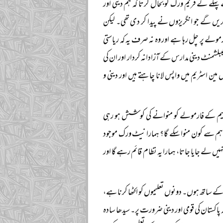
نکال دیا تھا، وہیں سے پھر کام کا آغاز کیا جاتا اور پاکستانی ریاستی تعلیمی نظام ۱۸۵۷ء کے پہلے کے فریم ورک کو بحال کرتا کہ ہم دینی اور
ریں گے جو انگریزوں نے پیدا کر دی تھی۔ لیکن
میں انگریز کے مسلط کردہ تعلیمی فارمولے پر چل رہا ہے اور وہ نہ صرف یہ کہ ریاستی
بلشمنٹ دینی مدارس کے آزادانہ کردار اور ان کی
ین اسٹریم میں واپس لانا چاہتے ہیں اور دینی و
زوں نے دیا تھا، ہم سے آج بھی ۱۸۵۷ء کے انگریزی تعلیم کے فارمولے کو منوانے کی کوشش ہو رہی
ہم سے کون منوا سکے گا؟ ہمارا نیٹ ورک موجود
 کو ۱۸۵۷ء سے پہلے کے لیول پر واپس نہیں لے جایا جاتا، ہمارا یہ نظام قائم رہے گا اور
کے ساتھ ہوں۔ دونوں تعلیموں کو اکٹھا کرنا ہے،
 پاکستان کی قومی اور دینی ضرورت پر۔ سیدھا سادہ