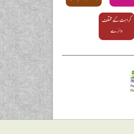
کراہت کے مختلف
دائرے