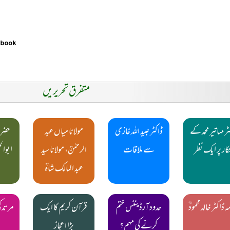
متفرق تحریریں
ر مہاتیر محمد کے
ڈاکٹر عبید اللہ غازی
مولانا میاں عبد
حضرت
کار پر ایک نظر
سے ملاقات
الرحمٰنؒ، مولانا سید
ابوال
عبد المالک شاہؒ
ہ ڈاکٹر خالد محمودؒ
حدود آرڈیننس ختم
قرآن کریم کا ایک
مرتد 
کرنے کی مہم؟
بڑا اعجاز