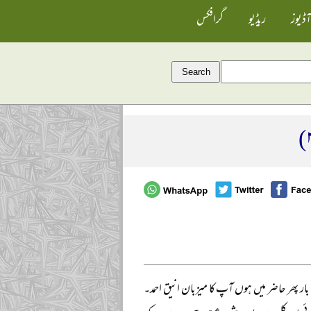
آڈیوز
ریڈیو
گرافکس
 بار پھر حاضر میں ہوں آپ کا میزبان انیق احمد۔