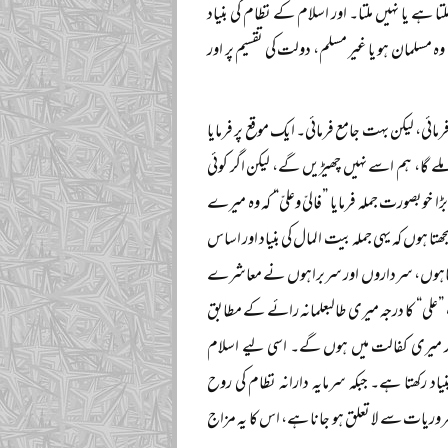
ا ہے یا نہیں ملتا۔ اور اسلام کے نظام کی بنیاد
ہ مسلمان ہو یا غیر مسلم، دولت کی تقسیم پر اور
مائی، لیکن بہت جامع فرمائی۔ ایک موقع پر فرمایا
و ملے گا، ہم اسے نہیں چھیڑیں گے، لیکن اگر کوئی
خوبصورت جملہ فرمایا ”فالیّ وعلیّ“ کہ وہ میرے
وں کہ یہی جملہ بیت المال کی بنیاد اور اساس
، بادشاہوں، سرداروں اور سربراہوں نے معاشرے
”علی“ کا درجہ میری طالبعلمانہ رائے کے مطابق
اور میری کفالت میں ہوں گے۔ اسی لیے اسلام
 رکھتا ہے۔ جبکہ سرمایہ دارانہ نظام کی روح
ضروریات سے لا تعلق ہو جانا ہے، اس کا یہ مزاج