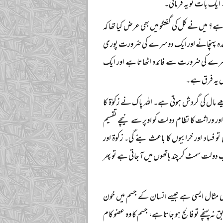
 ایک بات تو یہ فرمائی۔
 ہے؟ میں نے کل کی گفتگو میں بھی عرض کیا تھا کہ
ئدہ پہنچانے اور ایک دوسرے کی ضرورت پوری
 دوسرے کی ضرورت سے فائدہ اٹھاتا ہے اور ایک
یں یہ فرق ہے۔
مال کی گردش ہوتی ہے۔ اللہ پاک نے زکوٰۃ کا
ت اور وراثت کا نظام دولت کو اوپر سے نیچے تقسیم
تو فساد اور خرابیوں کا باعث بنے گی۔ زکوۃ اور
دولت سمٹ کر چند ہاتھوں میں آ جاتی ہے تو پھر
کی مثال ایسی ہے جیسے انسان کے جسم میں خون
ہنچے تو فالج ہو جاتا ہے، جسم کا وہ عضو کام