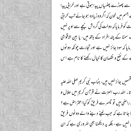
ے پھوڑے پھنسیاں پیدا ہوتی ہے اور خرابی پیدا
م میں خون کہ اگر وہ زیادہ ہو جائے تب خرابی
 کو فرمایا کہ دولت کی گردش نیچے سے اوپر نہیں
 کے چند افراد کے ہاتھ میں، یا بین الاقوامی
 کہ سود جائز نہیں ہے اور تجارت چونکہ دونوں
فع و نقصان کا خیال رکھنے کا نام ہے اس
 جائز نہیں ہیں، جناب نبی کریم صلی اللہ علیہ
اتا۔ اللہ رب العزت نے قرآن کریم میں حلال و
ں راضی ہیں تو تیسرے فریق کو کیا اعتراض ہے؟
 کہا جاتا ہے کہ جب لینے دینے والے دونوں فریق
نہیں ہے، بلکہ یہ دیکھنا بھی ضروری ہے کہ ان