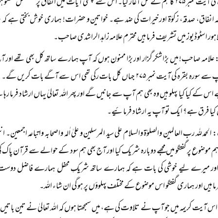
سورۃ البقرۃ کی آیت نمبر ۲۷۵ کا ہم نے کل آغاز کیا۔ اس سے پچھلی آیات میں انفاق پر 
ہ انفاق، صدقہ، زکوٰۃ اور خیرات کی ضد ہے۔ خواتین و حضرات! ہماری خوش بختی ہے 
لاہور اسٹوڈیوز میں تشریف فرما ہیں محترم علامہ زاہد الراشدی صاحب۔
علامہ صاحب! میں بڑا شکر گزار اور بڑا ممنون ہوں کہ آپ ہمارے ساتھ کل بھی تھے اور آ
آج ہم آپ سے سورہ بقرہ کی آیت نمبر ۲۷۵ جہاں کل بات رکی تھی اس سے آگے با
 اس کے کیا کیا پہلو ہیں وہ بھی ہم آپ سے جانیں گے اور پھر اللہ تعالیٰ یہاں ارشاد فرما رہا 
 کیا فرق ہے؟ ایک تو آپ یہ ارشاد فرمائیے۔
لحمد للہ رب العالمین والصلوٰۃ والسلام علی سید المرسلین و علیٰ اٰلہ واصحابہ واتباعہ اجمع
 موضوع پر گفتگو میں مجھے دوبارہ شریک کیا اور آج بھی ہم سود کے حوالے سے قرآن پ
یز اور میرے لیے خوشی کی بات ہے کہ ہمارے ساتھ شریکِ محفل ہمارے فاضل دوست حض
 ہیں اور ہماری گفتگو اس موضوع کے مختلف پہلوؤں پر ہو گی ان شاء اللہ۔
 اس آیت کریمہ میں جو آپ نے تلاوت کی ہے، میں سمجھتا ہوں کہ اللہ تعالیٰ نے تین باتیں فرم