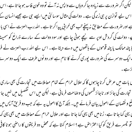
 لیکن اگر ضرورت سے زیادہ جا کر وہاں سے واپس نہ آئے تو وہ خون فاسد ہو جاتا ہے، اس س
س لیے توازن پر ہی زندگی ہے۔ دولت کی مثال سوسائٹی میں ایسے ہی ہے جیسے انسان کے جس
ہے اور ضرورت کے مطابق نہ پہنچے تب بھی خرابی پیدا کرتا ہے۔ اللہ رب العزت نے اسی بات
ے، دولت کی گردش اوپر سے نیچے ہونی چاہیے اور سود دولت کے سارے ذرائع کو سمیٹ سمٹا
 چند ممالک یا چند قوموں کے ہاتھوں میں دے دیتا ہے۔ اس لیے اللہ رب العزت نے فرمایا
یک دوسرے کی ضرورت پوری کرنے کا نام ہے اور دونوں طرف سے ایک دوسرے کے ن
ئز ہے۔
بات میں عرض کرنا چاہوں گا کہ حلال حرام کے تمام معاملات میں تجارت کی بھی ساری قسمیں
جارت کی جائز اور ناجائز قسموں کی وضاحت فرمائی ہے، لیکن میں اس تفصیل میں نہیں ج
نفع و نقصان کے اصول بیان فرمائے ہیں۔ جبکہ آج کا اصول یہ ہے کہ جب دو فریق آپس می
ی یہی کہا جاتا ہے، زنا میں بھی یہی کہا جاتا ہے اور حلال حرام کے معاملات میں بھی یہی
و تیسرے فریق کو کیا اعتراض ہے؟ اسلام کہتا ہے کہ محض دو فریقوں کا راضی ہونا کافی 