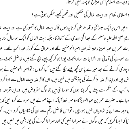
وجہ سے اسلام اس مزاج کو پسند نہیں کرتا۔
اسلامی نظام اور بیت المال کی تشکیل اور تعمیر کیسے ممکن ہوتی ہے؟
میں اس پر ایک تاریخی واقعہ عرض کرنا چاہوں گا کہ بیت المال کا تصور کیا ہے اور بیت المال
ریم صلی اللہ علیہ وسلم کے بعد اگلی صدی کے آغاز کا، جبکہ بیت المال کو ایک سو سال گزر چک
 عمر بن عبدالعزیز رحمۃ اللہ علیہ امیر المومنین تھے اور عراق کے گورنر عبد الحمید تھے۔ ع
صوبے کی آمدنی اور اخراجات سارا بجٹ پورا ہو کر کچھ پیسے بچ گئے ہیں، فاضل بجٹ ہے
وری کرنے کے بعد میرے پاس کچھ پیسے بچ گئے ہیں، کیا کروں؟ تو امیر المؤمنین نے جو
ہیں اور اپنا قرضہ ادا کرنے کی پوزیشن میں نہیں ہیں، ان کا قرضہ بیت المال سے ادا کر 
، آپ کے حکم سے پہلے یہ کر چکا ہوں کہ سوسائٹی میں جو لوگ مقروض ہیں ا ور اپنا قرضہ ادا
دیا ہے۔ حضرت عمر بن عبد العزیزؒ کا دوسرا خط آیا کہ اپنے صوبے میں سروے کروائیں کہ ج
ی وجہ سے ان کی شادیاں نہیں ہو رہیں، تو اس فاضل رقم سے ان کی شادیاں کروا دیں۔ گو
یا کہ ایسا کریں کہ جن لوگوں نے مہر ادا نہیں کیا اور مہر ادا کرنے کی پوزیشن میں نہیں ہی