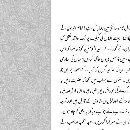
 کا سوسائٹی میں رول کیا ہے؟ امام ابو عبیدؒ نے
ا تھا، بیت المال کی کیفیت پر ایک واقعہ نقل کیا
راق کے گورنر نے امیر المومنین کو خط لکھا کہ اس
، میں فاضل پیسوں کا کیا کروں؟ سال کی ساری
اب دیا کہ اعلان کریں کہ آپ کے صوبے میں جو
دیں۔ انہوں نے جواب میں لکھا کہ حضرت! میں یہ
 کرنے کی پوزیشن میں نہیں ہیں، ان کا قرضہ میں
و لڑکے اور لڑکیاں شادی کے قابل ہیں اور خرچہ
رنر صاحب نے جواب دیا کہ یہ بھی کر چکا ہوں۔
ں تو ان کے مہر ادا کر دیں۔ عبد الحمید صاحب نے