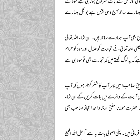
مسلسل گفتگو ہوئی اور کل سے بات شروع ہو رہی ہے سود کے
کہ ہمارے ساتھ آج وہی پینل ہے جو کل ہمارے
ج بھی آپ ہمارے ساتھ ہیں۔ ان شاء اللہ تعالی
ت کریں گے۔ یعنی اللہ تعالیٰ نے تجارت کو حلال اور سود کو حرام
ہے کہ یہ لوگ کہتے ہیں کہ تجارت بھی تو سود ہی ہے
ین۔ انیق صاحب! میں پھر آپ کا شکر گزار ہوں کہ آپ
اک کی آیت کے دائرے میں بات کریں گے ان شاء
رت مولانا مفتی ارشاد احمد اعجاز صاحب بھی
ائی ہیں۔ پہلی اصولی بات یہ ہے ”احل اللہ البیع