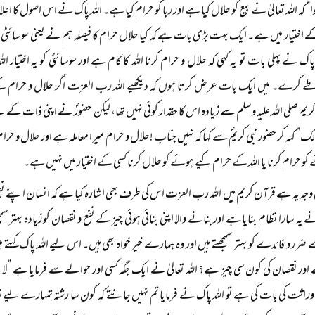
“ کہ اللہ تعالیٰ نے بیع کو حلال کیا ہے اور ربا کو حرام کیا ہے۔ اللہ پاک نے اس اصول کا اعلان
ٰ کے اختیار میں ہے۔ ایک بہت بڑی بات ہے کہ کیا حلال حرام کا فیصلہ ہم نے یعنی سوسائٹی نے 
اک نے پہلی بات تو یہ کہی کہ حلال و حرام کرنا اللہ کا کام ہے اور سوسائٹی کو یہ اختیار الل
ے کرے۔ میں ایک بات عرض کرتا ہوں کہ دیکھیے اللہ رب العزت اگر حلال و حرام کے مع
ریم صلی اللہ علیہ وسلم سے زیادہ اس کا حقدار کوئی نہیں تھا، لیکن حضورؐ نے اپنی ذات کے لی
 لک“ کہہ کر حضور نبی کریمؐ سے کہا کہ نہیں جناب !حلال و حرام میرا معاملہ ہے اور حلال و حرام 
و حرام کرنا یا اللہ کے حرام کیے ہوئے کو حلال کرنا کسی کے اختیار میں نہیں ہے۔
وجہ یہ ہے قرآن کریم میں اللہ رب العزت اس کی طرف بھی اشارہ کیا ہے کہ انسان اپنے نفع و نق
ٰ نے یہ سارا نظام بنایا ہے اور بنانے والا اپنی بنائی ہوئی چیز کے نفع و نقصان کو زیادہ ب
ضرر و فائدے کو بہتر سمجھتے ہیں اور وہ ہمارے خیر خواہ بھی ہیں۔ اس لیے اللہ پاک کہتے ہ
اور نقصان کی کون سی چیز ہے؟ اللہ تعالیٰ نے ایک جگہ کسی اور حوالے سے فرمایا ہے ”ل
اثت کی بات کی ہے تو اللہ پاک نے فرمایا تم نہیں جانتے کہ کون سا رشتہ تمہارے لیے ز