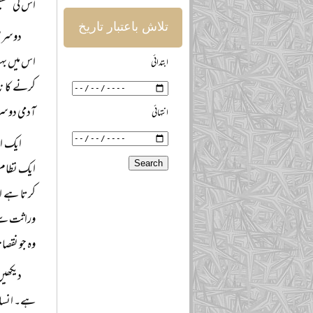
اس کی تقسی
تلاش باعتبار تاریخ
دوسری 
اس میں بہ
ابتدائی
کرنے کا ن
آدمی دوسرے
انتہائی
ایک او
ایک نظام د
کرتا ہے او
وراثت سے د
وہ جو نقصا
دیکھیں
ہے۔ انسان 