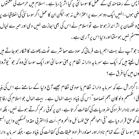
آپس کے رضامندی کے عمل کا سوسائٹی پر کیا اثر پڑ رہا ہے۔ اسلام میں حرمت کی حکمتو
ی ہوں، انہیں ایک دوسرے پر اعتراض نہ ہو، لیکن ان کا عمل اگر سوسائٹی کی اخلاقیات پ
فع و نقصان پر اثر انداز ہوتا ہے تو اسلام نے اس کی بھی اجازت نہیں دی اور میرے خی
م نہیں ہو سکتا اور دنیا اس پر آ رہی ہے۔
جو آپ نے بہت اہم بات فرمائی کہ سود سے معاشرے ٹوٹ پھوٹ کا شکار ہو جاتے ہیں۔ س
ول لیتے ہیں کہ ایک ہے سرمایہ دارانہ نظام پر مبنی سوسائٹی اور ایک سوسائٹی وہ کہ جو ”یؤث
نوں میں کیا فرق ہے؟
گزارش ہے کہ سرمایہ دارانہ نظام یا سودی نظام جیسے آج دنیا کے سامنے ہے اس کی بنیاد
لیٰ انفسھم ولو کان بھم خصاصۃ“ اس کی بنیاد بیت المال ہے۔ بیت المال جو اسلام کی
 اور نادار افراد کی ضروریات کی کفالت کرتا ہے، ان پر کوئی رحم کرتے ہوئے نہیں، ب
و حق قرار دیا ہے ”فی اموالھم حق للسائل والمحروم، اٰت ذا القربی حقہ والمسکین وابن ال
ظام سوسائٹی کے تمام نادار اور معذور افراد و طبقات کی کفالت کی بنیاد ہے، جبکہ سرمایہ دارا