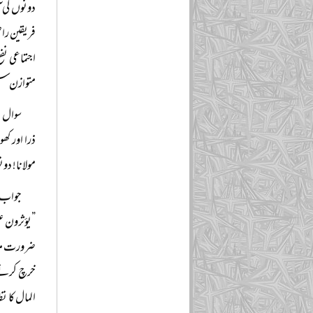
دونوں کی 
فریقین راض
اجتماعی ن
متوازن سسٹ
سوال: 
ذرا اور کھ
مولانا! دو
جواب: 
”یؤثرون ع
ضرورت مند
خرچ کرنے ک
المال کا ن