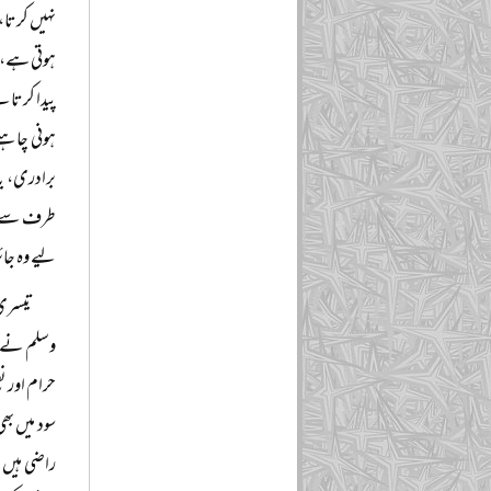
نہیں کرتا،
ہوتی ہے، ا
پیدا کرتا 
ہونی چاہی
برادری، یا
طرف سے ا
لیے وہ جا
تیسری 
وسلم نے ت
حرام اور 
سود میں بھ
راضی ہیں ت