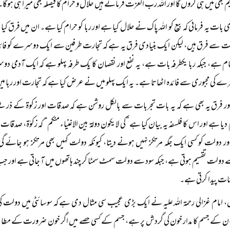
م بھی میں ہی کروں گا اور اللہ رب العزت فرماتے ہیں حلال و حرام کا فیصلہ بھی میرا ہی ہوگا۔
بات یہ فرمائی کہ بیع کو اللہ پاک نے حلال کیا ہے اور ربا کو حرام کیا ہے۔ ان میں فرق کیا
ت سے فرق ہیں، لیکن ایک بنیادی فرق یہ ہے کہ تجارت طرفین سے ایک دوسرے کو فا
ام ہے، جبکہ ربا یکطرفہ بات ہے، یہ نفع اور نقصان کا یک طرفہ پہلو ہے کہ ایک آدمی
 کی مجبوری سے فائدہ اٹھاتا ہے۔ یہ ایک پہلو میں نے عرض کیا ہے کہ تجارت اور ربا م
ر فرق یہ بھی ہے کہ یہ بات تجربات سے بالکل روشن ہے کہ صدقات اور زکوۃ کے ذریعے 
یا ہے اور اس کا فلسفہ یہ بیان کیا ہے ”کی لا یکون دولۃ بین الاغنیاء منکم“ کہ زکوٰۃ، صدقا
ر دولت کو کسی ایک جگہ مرتکز نہیں ہونے دیتا، کیونکہ دولت کہیں بھی مرتکز ہو جائے گی 
ولت تقسیم ہوتی ہے، جبکہ سود سے دولت سمٹ سمٹا کر چند ہاتھوں میں آ جاتی ہے اور جب 
نات پیدا کرتی ہے۔
، امام غزالی رحمۃ اللہ علیہ نے ایک بڑی عجیب سی مثال دی ہے کہ سوسائٹی میں دولت 
کے جسم کا مدار خون کی گردش پر ہے، جسم کے کسی حصے میں اگر خون ضرورت کے مطابق نہ پ