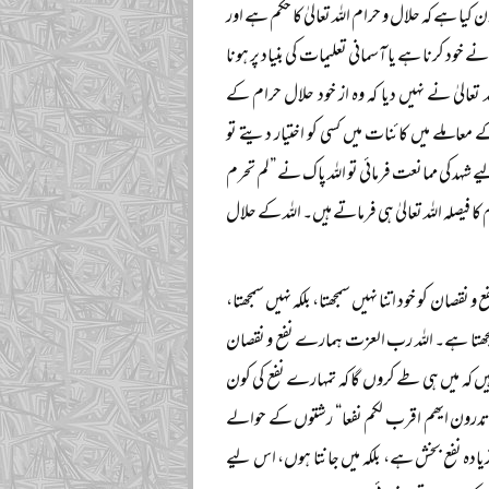
 کیا ہے کہ حلال و حرام اللہ تعالیٰ کا حکم ہے اور
خود کرنا ہے یا آسمانی تعلیمات کی بنیاد پر ہونا
ہ تعالیٰ نے نہیں دیا کہ وہ از خود حلال حرام کے
املے میں کائنات میں کسی کو اختیار دیتے تو
ے شہد کی ممانعت فرمائی تو اللہ پاک نے ”لم تحرم
کا فیصلہ اللہ تعالیٰ ہی فرماتے ہیں۔ اللہ کے حلال
صان کو خود اتنا نہیں سمجھتا، بلکہ نہیں سمجھتا،
ہتر سمجھتا ہے۔ اللہ رب العزت ہمارے نفع و نقصان
یں کہ میں ہی طے کروں گا کہ تمہارے نفع کی کون
ا تدرون ایھم اقرب لکم نفعا“ رشتوں کے حوالے
یادہ نفع بخش ہے، بلکہ میں جانتا ہوں، اس لیے