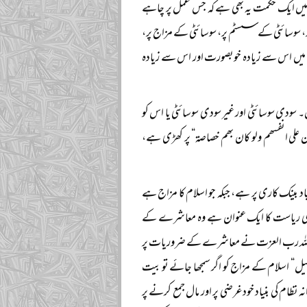
ں میں ایک حکمت یہ بھی ہے کہ جس عمل پر چاہے
ر، سوسائٹی کے سسٹم پر، سوسائٹی کے مزاج پر،
ال میں اس سے زیادہ خوبصورت اور اس سے زیادہ
ودی سوسائٹی اور غیر سودی سوسائٹی یا اس کو
رون علی انفسھم ولو کان بھم خصاصۃ“ پر کھڑی ہے،
 بینک کاری پر ہے، جبکہ جو اسلام کا مزاج ہے
 رفاہی ریاست کا ایک عنوان ہے وہ معاشرے کے
لکہ اللہ رب العزت نے معاشرے کے ضروریات پر
سبیل“ اسلام کے مزاج کو اگر سمجھا جائے تو بیت
نہ نظام کی بنیاد خودغرضی پر اور مال جمع کرنے پر