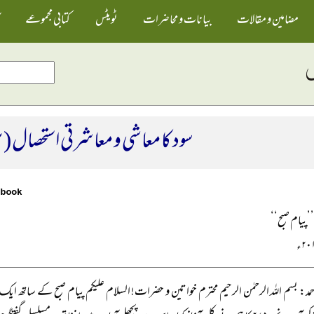
مضامین و مقالات
بیانات و محاضرات
ٹویٹس
کتابی مجموعے
سود کا معاشی و معاشرتی استحصال (۲)
 ’’پیام صبح‘‘
حمد: بسم اللہ الرحمٰن الرحیم محترم خواتین و حضرات! السلام علیکم پیام صبح کے ساتھ ایک