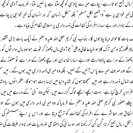
 مال جمع ہوتا رہے، چاہے میرے پڑوسی کو کچھ ملتا ہے یا نہیں ملتا، غریب آدمی کو کچھ ملت
خیر خواہی پر ہے ”والنصح لکل مسلم“ بلکہ ”لکل انسان“ کہ ہر انسان کی خیر خواہی پر چاہے و
نادار اور بے سہارا افراد کی کفالت کی ذمہ داری پر اسلامی نظام کی بنیاد ہے۔
ک بات کا حوالہ دینا چاہوں گا۔ جناب نبی کریم صلی اللہ علیہ وسلم نے ایک بات بڑی مختصر فر
لا فلورثتہ ومن ترک کلا او ضیاعا فالی وعلی“ جو آدمی مال چھوڑ کر فوت ہوا وہ مال وارثوں ک
چھوڑ کے مرا ہے یا لاوارث اور بے سہارا خاندان اور بچے چھوڑ کے مرا ہے تو حضورؐ نے بڑا 
ے اور صرف میرے پاس آئیں گے نہیں، بلکہ وہ میری ذمہ داری میں ہوں گے۔ میں سمجھتا ہ
المال ذمہ دار ہے اور میں سمجھتا ہوں کہ شاید دنیا میں ایسا بہت ہوا ہوگا، حکمرانوں
فراد پر خرچ کیا ہے، بہت اچھے اچھے لوگ گزرے ہیں، لیکن وہ ”الیّ“ کے درجے میں ہیں، 
ے حضور نبی کریم صلی اللہ علیہ وسلم نے فرمایا کہ وہ میری ذمہ داری میں ہوں گے 
فاق اور معاشرے کے افراد کی کفالت کو ترجیح دیتا ہے اور اس پر اپنے سسٹم کی بنیاد
خل، مال جمع کرنا، گن گن کر رکھنا اور سوسائٹی کی اجتماعی ضروریات اور نادار طبقات کی 