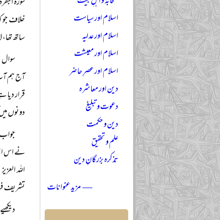
صحابہؓ و اہلِ بیتؓ
اسلام اور سیاست
خلاف جو ک
اسلام اور عدلیہ
ساتھ تھا، 
اسلام اور معیشت
سوال: 
اسلام اور عصرِ حاضر
دین اور معاشرہ
قرار دیا ہے
دعوت و تبلیغ
دونوں میں
دین و حکمت
جواب: ا
علم و تحقیق
نے اس اہم
تذکرہ بزرگانِ دین
اللہ العز
— مزید عنوانات
تشریف فرما
دیکھیے