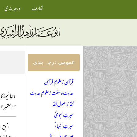
تعارف
درجہ بندی
عمومی درجہ بندی
قرآن / علومِ قرآن
حدیث و سنت / علومِ حدیث
دنیا نیوز کا
فقہ / اصولِ فقہ
۲۳ ستمبر ۲۰۱۴ء
سیرتِ نبویؐ
سیرتِ انبیاءؑ
انیق ا