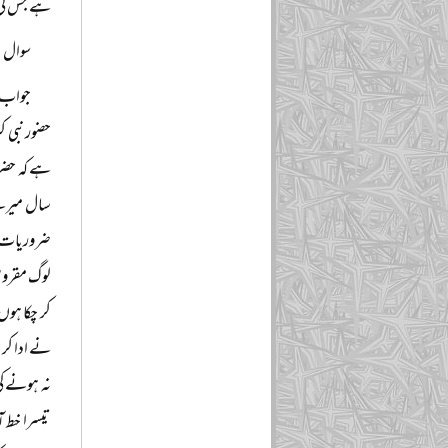
ہے جس کی 
سوال: 
جواب: 
حضور نبی ک
ہے کہ حضرت
سال میرے 
ضروریات پ
لوگ مقروض 
کر چکا ہوں
نے ادا کر 
نہ ہونے ک
تیسرا خط آ