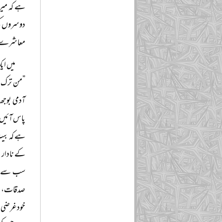
ہے کہ میرا
دوسروں کی 
معاشرے کے 
میں ای
”من ترک ما
آدمی بوجھ 
پاس آئیں گ
ہے کہ بیت 
کے نادار ا
سب سے پہل
صدقات، ان
خودغرضی، ب