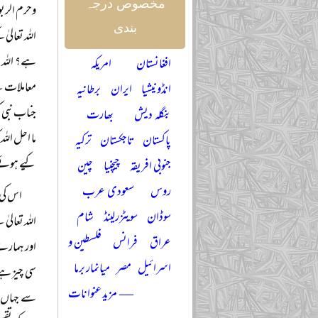
مخصوص درجہ
وحرم الربوا
بندی
اللہ تعالی
ہے؟ اللہ پ
افغانستان
امریکہ
معاملات ط
انڈونیشیا
ایران
برطانیہ
جناب نبی ک
بنگلہ دیش
بھارت
ما احل اللہ
پاکستان
تاجکستان
ترکیہ
کیے ہوئے ک
جنوبی افریقہ
چیچنیا
چین
روس
سعودی عرب
اس کی 
سوڈان
سویٹزرلینڈ
شام
اللہ تعالی
عراق
فرانس
فلسطین و
اور ہمارے 
اسرائیل
مصر
میانمار برما
سی چیز ہے 
— مزید عنوانات
سے جہاں ور