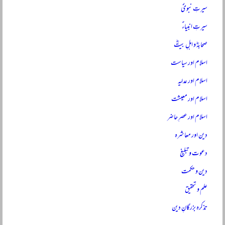
سیرتِ نبویؐ
سیرتِ انبیاءؑ
صحابہؓ و اہلِ بیتؓ
اسلام اور سیاست
اسلام اور عدلیہ
اسلام اور معیشت
اسلام اور عصرِ حاضر
دین اور معاشرہ
دعوت و تبلیغ
دین و حکمت
علم و تحقیق
تذکرہ بزرگانِ دین