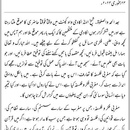
۲۴ جنوری ۲۰۲۴ء
بعد الحمد والصلوٰۃ۔ شیخ الہندؒ اکادمی واہ کینٹ میں وقتاً‌ فوقتاً‌ حاضری کا موقع ملتا رہتا
ہے اور میں شکرگزار ہوں اکادمی کے منتظمین کا کہ ایک بار پھر موقع ملا اور ہم آپس میں
کچھ دینی، علمی، فکری مسائل پر گفتگو کرنے کے لیے بیٹھے ہیں۔ اللہ تبارک و تعالیٰ
ہمارا مل بیٹھنا قبول فرمائیں، کچھ مقصد کی باتیں کہنے سننے کی توفیق عطا فرمائیں، اور جو
بات بھی علم میں آئے، سمجھ میں آئے، اللہ پاک عمل کی توفیق سے نوازیں۔ مجھے کہا
گیا ہے کہ مغربی فلسفہ کا تعارف، اس پہ میں نے بات کرنی ہے۔ میں بالکل روایتی
انداز سے ہٹ کر، مغربی فکر و فلسفہ کیا ہے، اس نے کیا رول ادا کیا ہے، اور کیا نتیجہ
دیا ہے انسانی سوسائٹی کو، اِن تین پہلوؤں سے میں گزارش کرنا چاہوں گا۔
مغربی فکر و فلسفہ، جس پر مغرب کے سارے سسٹم کی، سارے نظام کی،
سارے قوانین کی؛ فلسفہ تو وہی ہوتا ہے جس پر سب کا مدار ہوتا ہے؛ اگر میں قرآن