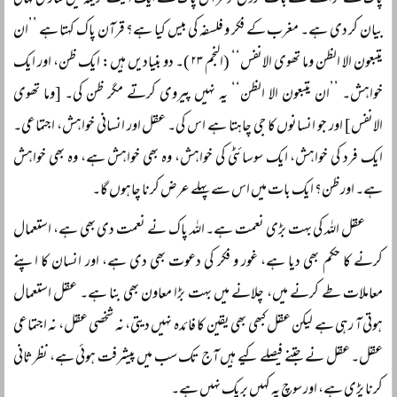
پاک کے حوالے سے بات کروں تو قرآن پاک نے ایک آیت کریمہ میں ساری کہانی
بیان کر دی ہے۔ مغرب کے فکر و فلسفہ کی بیس کیا ہے؟ قرآن پاک کہتا ہے ’’ان
یتبعون الا الظن وما تھوی الانفس‘‘ (النجم ۲۳)۔ دو بنیادیں ہیں: ایک ظن، اور ایک
خواہش۔ ’’ان یتبعون الا الظن‘‘ یہ نہیں پیروی کرتے مگر ظن کی۔ [وما تھوی
الانفس] اور جو انسانوں کا جی چاہتا ہے اس کی۔ عقل اور انسانی خواہش، اجتماعی۔
ایک فرد کی خواہش، ایک سوسائٹی کی خواہش، وہ بھی خواہش ہے، وہ بھی خواہش
ہے۔ اور ظن؟ ایک بات میں اس سے پہلے عرض کرنا چاہوں گا۔
عقل اللہ کی بہت بڑی نعمت ہے۔ اللہ پاک نے نعمت دی بھی ہے، استعمال
کرنے کا حکم بھی دیا ہے، غور و فکر کی دعوت بھی دی ہے، اور انسان کا اپنے
معاملات طے کرنے میں، چلانے میں بہت بڑا معاون بھی بنا ہے۔ عقل استعمال
ہوتی آ رہی ہے لیکن عقل کبھی بھی یقین کا فائدہ نہیں دیتی، نہ شخصی عقل، نہ اجتماعی
عقل۔ عقل نے جتنے فیصلے کیے ہیں آج تک سب میں پیشرفت ہوئی ہے، نظرثانی
کرنا پڑی ہے، اور سوچ پہ کہیں بریک نہیں ہے۔