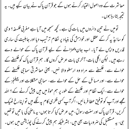
معاشرت کے وہ اصول اختیار کرنے ہوں گے جو قرآن پاک نے بیان کیے ہیں۔ یہ
نتیجہ بتا رہا ہوں۔
تو میں نے تین دائروں میں بات کی ہے۔ کچھ سمجھ میں آیا ہے مغربی فلسفہ؟ وحی
کو سائیڈ پہ کر کے عقل اور خواہش کی بنیاد پر نظام ترتیب دیا اور جاہلیت کی ساری
قدریں واپس لے آیا۔ اب جان چھڑانے کے لیے قرآن پاک کے حوالے دے
رہے ہیں۔ لیکن اگلی بات، آخری بات عرض کروں گا۔ ہم قرآن پاک کو فلسفے کے
حوالے سے، فلسفے سے مراد وہ ارسطو والا نہیں، یعنی معاشرتی سماجی فلسفے کے
حوالے سے، اور مسائل کے حل کے حوالے سے، سماجی مشکلات اور چیلنجز کے
حوالے سے، ایک نظام اور فلسفے کے طور پر ہم موڈ میں ہیں پیش کرنے کے؟ اللہ
مجھے اور آپ کو توفیق عطا فرمائیں، اگر آپ کسی فکری کام پہ لگے ہیں تو اپنا رخ ٹھیک
کریں، قرآن پاک اور سنتِ رسولؐ، میں عرض کیا کرتا ہوں، یہ ماضی کی باتیں تو تھیں
ہی، یہ مستقبل کی ضروریات بھی ہیں، بشرطیکہ ہم پیش کرنے کی پوزیشن میں ہوں۔