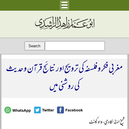
مغربی فکر و فلسفہ کی ترویج اور نتائج قرآن و حدیث
کی روشنی میں
شیخ الہندؒ اکادمی، واہ کینٹ