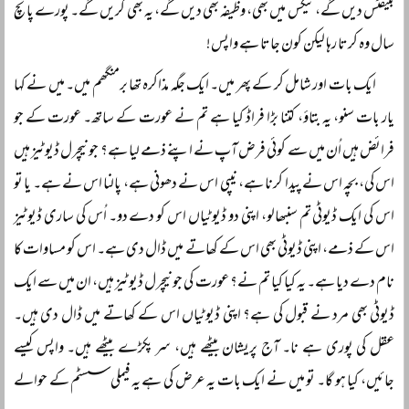
بینفٹس دیں گے، ٹیکس میں بھی، وظیفہ بھی دیں گے، یہ بھی کریں گے۔ پورے پانچ
سال وہ کرتا رہا لیکن کون جاتا ہے واپس!
ایک بات اور شامل کر کے پھر میں۔ ایک جگہ مذاکرہ تھا برمنگھم میں۔ میں نے کہا
یار بات سنو، یہ بتاؤ، کتنا بڑا فراڈ کیا ہے تم نے عورت کے ساتھ۔ عورت کے جو
فرائض ہیں اُن میں سے کوئی فرض آپ نے اپنے ذمے لیا ہے؟ جو نیچرل ڈیوٹیز ہیں
اس کی، بچہ اس نے پیدا کرنا ہے، نیپی اس نے دھونی ہے، پالنا اس نے ہے۔ یا تو
اس کی ایک ڈیوٹی تم سنبھالو، اپنی دو ڈیوٹیاں اس کو دے دو۔ اُس کی ساری ڈیوٹیز
اس کے ذمے، اپنی ڈیوٹی بھی اس کے کھاتے میں ڈال دی ہے۔ اس کو مساوات کا
نام دے دیا ہے۔ یہ کیا کیا تم نے؟ عورت کی جو نیچرل ڈیوٹیز ہیں، ان میں سے ایک
ڈیوٹی بھی مرد نے قبول کی ہے؟ اپنی ڈیوٹیاں اس کے کھاتے میں ڈال دی ہیں۔
عقل کی پوری ہے نا۔ آج پریشان بیٹھے ہیں، سر پکڑے بیٹھے ہیں۔ واپس کیسے
جائیں، کیا ہو گا۔ تو میں نے ایک بات یہ عرض کی ہے یہ فیملی سسٹم کے حوالے