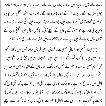
رہے تھے پہلی بار، چاروں طرف بت ہی بت تھے۔ صفا پہاڑی اور نائلہ اور اساف
یوں کھڑے تھے۔ بیت اللہ کے اندر باہر بت تھے۔ اور جب حضور ’’کل امر الجاہلیۃ
موضوع تحت قدمی‘‘ فرما رہے ہیں، پورے جزیرۃ العرب میں کوئی بت خانہ تھا؟ یہ
پہلی جاہلی قدر ہے جو حضورؐ کے پاؤں کے نیچے آئی۔ بائیس سال ہیں، کھینچ تان کے
تئیس سال ہو جاتے ہیں۔ پورے جزیرۃ العرب میں کوئی بت خانہ باقی رہ گیا تھا؟
(۲) اچھا، نسلی اور لسانی عصبیت۔ قریش، غیر قریش برابر نہیں ہیں۔ کالا، گورا
برابر نہیں ہیں۔ ہاشمی، غیر ہاشمی برابر نہیں ہیں۔ بیسیوں مثالیں پیش کی جا سکتی ہیں۔
نبی کریم صلی اللہ علیہ وسلم نے نسل اور رنگ اور زبان کے امتیاز کو اس عرصہ میں
ختم کر دیا تھا۔ اور اس سے ایک سال پہلے کی بات ہے، ایک منظر ذرا تھوڑا سا نظر
ڈال لیں۔ مکہ فتح ہوا ہے۔ اوپننگ ہو رہی ہے۔ پہلی اذان جو ہے یہ کیا تھی؟ فتح مکہ
کے بعد اسلامی ریاست کی اوپننگ ہو رہی ہے۔ پہلی اذان دینی ہے۔ خانہ کعبہ کی
چھت پہ کھڑے ہو کر کس سے دلوائی؟ حضرت بلالؓ۔ جس کو خانہ کعبہ کے نیچے