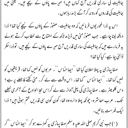
جاہلیت کی ساری قدریں آج کہاں ہیں؟ میرے پاؤں کے نیچے ہیں۔ یعنی میں
جاہلیت کی قدروں کو روند کر آگے بڑھ رہا ہوں۔
اس پہ ذرا غور یوں فرمائیں کہ وہ جاہلیت، حضورؐ کے پاؤں کے نیچے کیا تھا؟ ذرا
دیکھ لینا چاہیے۔ جب حضورؐ منیٰ میں ڈیڑھ لاکھ کے اجتماع سے خطاب کرتے ہوئے
یہ فرما رہے ہیں کہ جاہلیت کی ساری قدریں آج میرے پاؤں کے نیچے ہیں، تو ذرا نظر
ڈالنی چاہیے، کیا کیا تھا؟
صفا پہاڑی پہ پہلا اعلان کیا تھا ’’ایھا الناس‘‘۔ عربوں کو نہیں کہا تھا، قریشیوں کو
نہیں کہا تھا۔ ’’ایھا الناس‘‘ کہا تھا۔ اس وقت سے لے کر۔ منیٰ کتنے فاصلے پر ہے؟
دس کلو میٹر ہے۔ صفا پہاڑی کی پہلی آواز سے لے کر اِس حجۃ الوادع کے آخری خطبے
تک۔ عرب معاشرہ، چونکہ پہلا دائرہ وہ تھا، کون کون سی قدریں ختم ہوئی ہیں؟ ذرا
ایک فہرست بنا لیں۔
(۱) جب نبی کریم صلی اللہ علیہ وسلم صفا پہاڑی پہ کھڑے ہو کر ’’ایھا الناس‘‘ کر