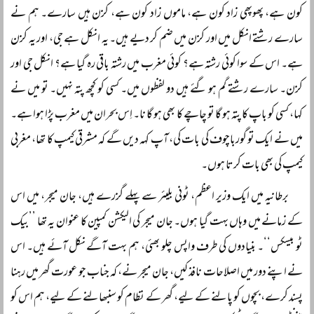
کون ہے، پھوپھی زاد کون ہے، ماموں زاد کون ہے، کزن ہیں سارے۔ ہم نے
سارے رشتے انکل میں اور کزن میں ضم کر دیے ہیں۔ یہ انکل ہے جی، اور یہ کزن
ہے۔ اس کے سوا کوئی رشتہ ہے؟ کوئی مغرب میں رشتہ باقی رہ گیا ہے؟ انکل جی اور
کزن۔ سارے رشتے گم ہو گئے ہیں دو لفظوں میں۔ کسی کو کچھ پتہ نہیں۔ تو میں نے
کہا، کسی کو باپ کا پتہ ہو گا تو چاچے کا بھی ہو گا نا۔ اِس بحران میں مغرب پڑا ہوا ہے۔
میں نے ایک تو گورباچوف کی بات کی، آپ کہہ دیں گے کہ مشرقی کیمپ کا تھا، مغربی
کیمپ کی بھی بات کرتا ہوں۔
برطانیہ میں ایک وزیر اعظم، ٹونی بلیئر سے پہلے گزرے ہیں، جان میجر، میں اس
کے زمانے میں وہاں بہت گیا ہوں۔ جان میجر کی الیکشن کمپین کا عنوان یہ تھا ’’بیک
ٹو بیسکس‘‘۔ بنیادوں کی طرف واپس چلو بھئی، ہم بہت آگے نکل آئے ہیں۔ اس
نے اپنے دور میں اصلاحات نافذ کیں، جان میجر نے، کہ جناب جو عورت گھر میں رہنا
پسند کرے، بچوں کو پالنے کے لیے، گھر کے نظام کو سنبھالنے کے لیے، ہم اس کو