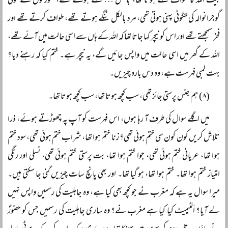
بیت اللہ کا طواف ننگے ہوتا تھا، بالکل … ننگے ہوتے تھے، عورتوں نے کوئی
گوجرانوالہ کی لنگوٹی پہنی ہوتی تھی، مرد بالکل ننگے ہوتے تھے، طواف کرتے تھے اور
فخر سمجھتے تھے اور اس کو نیچر کہا جاتا تھا کہ اللہ کے ہاں سے اسی حالت میں آئے تھے،
اللہ کے گھر میں اسی حالت میں واپس جائیں گے، یہ نیچر ہے۔ ختم کیا کہ رہنے دیا؟
بہت لمبی فہرست ہے، وہ دس بارہ چیزیں۔
(۸) ہم جنس پرستی جائز تھی، سب کچھ ہوتا تھا، سب کچھ ہوتا تھا۔
میں اگلے سوال کی طرف آ رہا ہوں، اس فہرست کو آپ پہ چھوڑتے ہوئے، ذرا
تلاش کریں کون کون سی ختم ہوئی تھی؟ زنا ختم ہوا تھا، شراب ختم ہوئی تھی، سود ختم
ہوا تھا، عریانی ختم ہوئی تھی، جوا ختم ہوا تھا، بت پرستی ختم ہوئی تھی، نسلی اور رنگی
امتیاز ختم ہوا تھا۔ ختم ہوا تھا، ہو گیا تھا۔ اور بھی پانچ سات چیزیں گنی جا سکتی ہیں۔
میرا سوال یہ ہے کہ مغرب نے جو کچھ بھی کیا ہے، وہ جاہلیت کی رسمیں واپس نہیں
لے آیا؟ اَلٹیمیٹ کیا کیا ہے مغرب نے؟ وہ ساری جاہلیت کی رسمیں جس کو حضورؐ