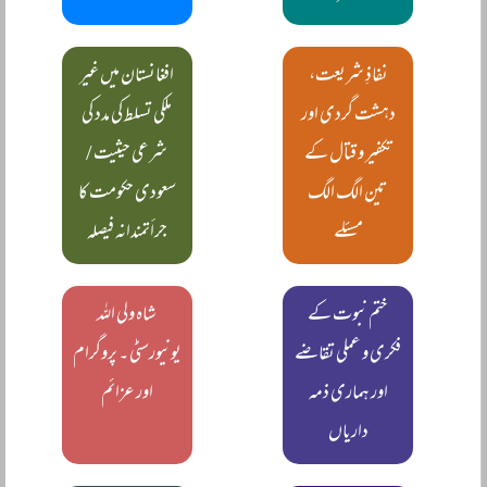
نفاذِ شریعت،
افغانستان میں غیر
دہشت گردی اور
ملکی تسلط کی مدد کی
تکفیر و قتال کے
شرعی حیثیت /
تین الگ الگ
سعودی حکومت کا
مسئلے
جرأتمندانہ فیصلہ
ختم نبوت کے
شاہ ولی اللہ
فکری و عملی تقاضے
یونیورسٹی ۔ پروگرام
اور ہماری ذمہ
اور عزائم
داریاں