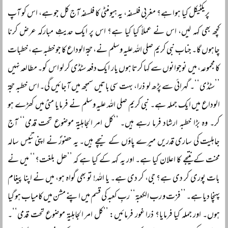
پریکٹیکل کیا ہوا ہے؟ مغربی فلسفہ، یہ ہیومنٹی کا فلسفہ آج کل جو ہے، اس کو آپ
کچھ بھی کہہ لیں، اس نے عملاً‌ کیا کیا ہے؟ اس پر ایک حدیثِ مبارکہ عرض کرنا
چاہوں گا۔ جناب نبی کریم صلی اللہ علیہ وسلم نے، حجۃ الوداع کا جو خطبہ ہے، خطبات
کا مجموعہ، میں نوجوانوں سے کہا کرتا ہوں یار ایک دفعہ سٹڈی کر لو اس کو۔ مطالعہ نہیں
’’سٹڈی‘‘۔ گہرائی سے پڑھ لو ذرا، بہت سی باتیں سمجھ میں آجائیں گی۔ اس خطبہ حجۃ
الوداع میں ایک جملہ ہے۔ نبی کریم صلی اللہ علیہ وسلم نے فرمایا منیٰ میں کھڑے ہو
کر۔ وہ بڑا خطبہ ارشاد فرما رہے ہیں۔ ’’کل امر الجاہلیۃ موضوع تحت قدمی‘‘ آج
جاہلیت کی ساری قدریں میرے پاؤں کے نیچے ہیں۔ یہ حضورؐ نے اپنی تئیس سالہ
محنت کے نتیجے کا اعلان کیا ہے۔ اور یہ کہہ کے کیا ہے کہ ’’ھل بلغت؟‘‘ میں نے
بات پوری کر دی ہے؟ جی، کر دی ہے۔ یا اللہ! تو بھی گواہ ہو، میں نے اپنا پیغام
پہنچا دیا ہے۔ ’’فزت و رب الکعبۃ‘‘ ربِ کعبہ کی قسم میں اپنے مشن میں کامیاب ہو گیا
ہوں۔ اور جملہ کیا فرمایا؟ ذرا غور فرمائیں: ’’کل امر الجاہلیۃ موضوع تحت قدمی‘‘۔