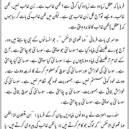
فرمایا کہ عقل زیادہ سے زیادہ کیا کرتی ہے؟ ظنِ غالب ہے۔ زنِ غالب نہیں، ظنِ
غالب۔ ویسے تو آج کل زنِ غالب ہی ہے۔ لیکن میں ظنِ غالب کی بات کر رہا ہوں
کہ [عقل] ظنِ غالب کا فائدہ دیتی ہے۔
دوسری بات فرمائی ’’وما تھوی الانفس‘‘۔ جو انسانوں کے جی چاہتے ہیں وہ۔
آج پورے فلسفے کی بنیاد کیا ہے؟ سوسائٹی جو سوچتی ہے، سوسائٹی جو چاہتی ہے۔ آج
کے تمام تر فلسفے کی بنیاد دو پہیوں پر ہے: سوسائٹی کیا سوچتی ہے، سوسائٹی کیا چاہتی
ہے۔ سوسائٹی کی خواہش اور سوسائٹی کی سوچ کو معلوم کرنے کا ذریعہ ووٹ ہے۔
ووٹ خود کوئی سسٹم نہیں ہے، جمہوریت خود کچھ نظام نہیں ہے۔ سوسائٹی کی
خواہش بتاتی ہے جمہوریت، سوسائٹی یہ چاہتی ہے۔ سوسائٹی کی سوچ بتاتی ہے،
سوسائٹی یہ سوچتی ہے، سوسائٹی یہ چاہتی ہے۔
اللہ رب العزت نے یہ دونوں بنیادیں بیان کر کے فرمایا: ’’ان یتبعون الا الظن
وما تھوی الانفس‘‘ کہ لوگ جو کام کرتے ہیں نا، یا ظنِ غالب کی پیروی کرتے ہیں، یا