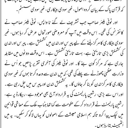
سو سے زیادہ ادارے غیر سودی بینکاری پر بنائے ہیں، چل رہے ہیں۔ اس رپورٹ پر
کہ قرآن پاک کے بیان کردہ اصول، غیر سودی بینکاری، غیر سودی سسٹم۔
اور ٹونی بلیئر صاحب جب تشریف لے گئے نا واپس، ٹونی بلیئر صاحب نے
کانفرنس کی تھی۔ اِس وقت میں آپ کو معروضی صورتحال عرض کر رہا ہوں، غیر
سودی بینکاری کا مرکز بننے کے لیے پیرس اور لندن میں کشمکش ہے۔ پیرس اور لندن
کی کشمکش بڑی تاریخی ہے، بہت تاریخی کشمکش ہے۔ اس وقت دونوں میں مقابلہ
جاری ہے کہ مرکز کون بنے گا۔ اور ٹونی بلیئر کی آخری تقریر پڑھیں جو اُس نے
وزارتِ عظمیٰ چھوڑنے سے پہلے کی تھی، کہ میں لندن سے وعدہ کرتا ہوں کہ غیر سودی
بینکاری کا مرکز لندن کو بنا کر جاؤں گا۔ یہ کشمکش لندن اور پیرس میں چل رہی ہے۔
اور اس سے بڑی، رشین پارلیمنٹ کی یہ قرارداد آج بھی موجود ہے، ریکارڈ پر ہے،
رشین پارلیمنٹ نے قرارداد کر کے حکومت سے کہا تھا جناب ملک کے معاشی قوانین
میں لچک پیدا کرو تاکہ ہم اسلامی معیشت کے اصولوں کو یہاں لاگو کر سکیں۔ یہ میں
اَلٹیمیٹ بتا رہا ہوں۔