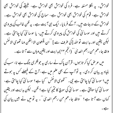
خواہش۔ یہ اگلا مسئلہ ہے، فرد کی خواہش بھی خواہش ہے، طبقے کی خواہش بھی
خواہش ہے، قوم کی خواہش بھی خواہش ہے، سماج کی خواہش بھی خواہش ہے۔
خواہش کے درجات ہیں۔ آگے فرمایا۔ ایک ہی آیت ہے۔ یہ ظنِ غالب کی پیروی
کرتے ہیں اور سوسائٹی کی خواہش کی پیروی کرتے ہیں، یا سوسائٹی کیا چاہتی ہے۔
لیکن یقین اور ہدایت تو اللہ [کی طرف سے] ’’ان یتبعون الا الظن وما تھوی الانفس
ولقد جاءھم من ربھم الھدیٰ‘‘ (النجم ۲۳) ہدایت اور یقین وہاں سے آتا ہے۔
میں عرض کیا کرتا ہوں، قرآن پاک نے ساری یہ جو فکری جنگ ہے نا، سب کی
بنیاد یہ بیان کر دی۔ یہ تو آپ کے بھی علم میں ہے، آج کے فیصلے کس پہ ہوتے
ہیں؟ سوسائٹی کیا چاہتی ہے جی۔ ’’تھوی الانفس‘‘ کیا ہے؟ سوسائٹی کیا چاہتی ہے،
سوسائٹی کیا سوچتی ہے۔ سوسائٹی کی سوچ کا نتیجہ کیا ہے؟ ظن۔ لیکن ہدایت اور یقین
کہاں سے آتا ہے؟ ’’ولقد جاءھم من ربھم الھدیٰ‘‘۔ یہ تو میں نے بیس بیان کی
ہے۔