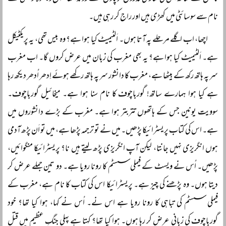
نام سے سوسائٹی میں کھڑی ہیں اور راج کر رہی ہیں۔
اچھا، اب اگلے مرحلے پہ آتا ہوں۔ اَلٹیمیٹ کیا ہوا ہے؟ وہ بیس تھی، یہ پریکٹیکل
ہے۔ اَلٹیمیٹ کیا ہوا ہے؟ یہ بھی مغرب کی زبان میں عرض کروں گا۔ اب مغرب
سر پہ ہاتھ رکھ کے بیٹھا ہے، مغرب کا دانشور سر پہ ہاتھ رکھے ہوئے اِدھر اُدھر دیکھ رہا
ہے کیا ہوا ہمارے ساتھ! گورباچوف کا نام سنا ہوا ہے۔ میخائیل گورباچوف۔
سوویت یونین جس کے ہاتھوں تتربتر ہوا ہے۔ مغرب کے بڑے دانشوروں میں
ہے۔ اس کی کتاب پریسٹرائیکا پڑھیں۔ میں نے تو ترجمہ پڑھا ہے، میں تو اَن پڑھ آدمی
ہوں انگریزی نہیں جانتا، لیکن آپ انگریزی پڑھ لیتے ہیں نا؟ پریسٹرائیکا منگوائیں،
پڑھیں۔ اُس نے ویسٹ کے فیملی سسٹم کا رونا رویا ہے۔ دو تین جملے عرض کر
دیتا ہوں۔ وہ پڑھنے کی چیز ہے۔ پریسٹرائیکا اس کی کتاب کا نام ہے، مغرب کے
فیملی سسٹم کی تباہی کا رونا رویا ہے اس نے۔ اُس نے کہا، ہوا کیا تھا؟ خود
گورباچوف کی زبانی عرض کر رہا ہوں۔ ہوا کیا تھا؟ کہتا ہے پہلی جنگِ عظیم میں قتلِ