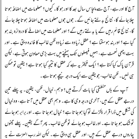
آج کا اور ہے، آج سے پچاس سال بعد کا اور ہو گا۔ کیوں؟ معلومات میں اضافہ ہوتا
چلا جائے گا، نتائج بدلتے جائیں گے۔ جوں جوں معلومات میں اضافہ ہوتا چلا جائے
گا، نتائج قائم رہیں گے یا بدلتے رہیں گے؟ اور معلومات میں اضافے کا دروازہ بند ہو
گیا ہے؟ اور بند ہو سکتا ہے؟ عقل زیادہ سے زیادہ ظنِ غالب کا فائدہ دیتی ہے۔ اور
بہت اچھی نعمت ہے، ہمیں فیصلوں تک پہنچنے میں بہت بڑی معاون ہوتی ہے، لیکن
قرآن پاک کیا کہتا ہے؟ ایک فیکٹر یہ ہے کہ عقل کا نتیجہ کیا ہوتا ہے؟ یقین تو ممکن
ہی نہیں۔ ظنِ غالب، جو یقین سے ایک درجہ نیچے ہوتا ہے۔
آپ کے ہاں منطقی کیا بات کرتے ہیں؟ وہم، خیال، ظن، یقین۔ یہ پہلے تین
درجے عقل کے ہیں، آخری درجہ وحی کا ہے۔ وہم بھی عقل میں آتا ہے، وہ خیال
کی شکل میں ذرا قرار پکڑ لے تو کیا ہو جاتا ہے؟ خیال ہو جاتا ہے۔ اور برابر ہو جائے
تو شک ہو جاتا ہے۔ اور غالب ہو جائے تو ظنِ غالب۔ پھر آگے یقین۔ پہلے تینوں
چاروں درجے عقل کے ہیں، اور عقل ہی دیتی ہے۔ لیکن اللہ رب العزت نے یہ