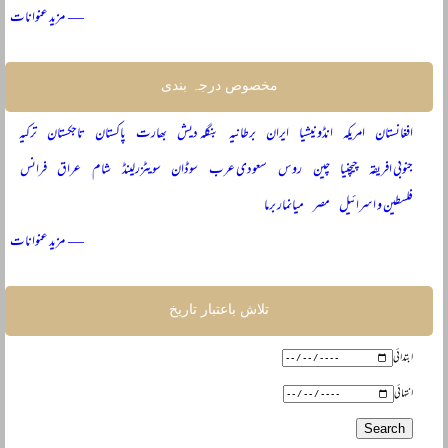
— مزید عنوانات
مخصوص درجہ بندی
افغانستان
امریکہ
انڈونیشیا
ایران
برطانیہ
بنگلہ دیش
بھارت
پاکستان
تاجکستان
ترکیہ
جنوبی افریقہ
چیچنیا
چین
روس
سعودی عرب
سوڈان
سویٹزرلینڈ
شام
عراق
فرانس
فلسطین و اسرائیل
مصر
میانمار برما
— مزید عنوانات
تلاش باعتبار تاریخ
ابتدائی
انتہائی