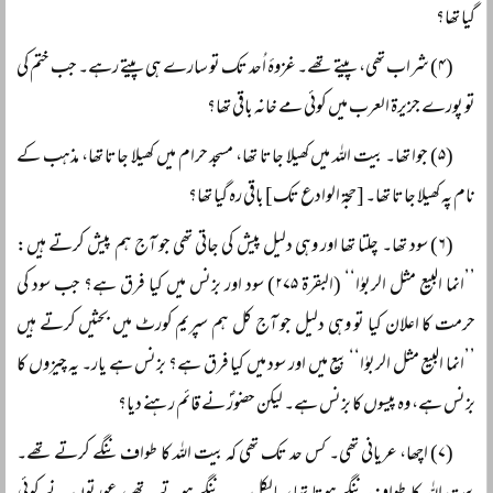
گیا تھا؟
(۴) شراب تھی، پیتے تھے۔ غزوۂ اُحد تک تو سارے ہی پیتے رہے۔ جب ختم کی
تو پورے جزیرۃ العرب میں کوئی مے خانہ باقی تھا؟
(۵) جوا تھا۔ بیت اللہ میں کھیلا جاتا تھا، مسجد حرام میں کھیلا جاتا تھا، مذہب کے
نام پہ کھیلا جاتا تھا۔ [حجۃ الوادع تک] باقی رہ گیا تھا؟
(۶) سود تھا۔ چلتا تھا اور وہی دلیل پیش کی جاتی تھی جو آج ہم پیش کرتے ہیں:
’’انما البیع مثل الربوٰا‘‘ (البقرۃ ۲۷۵) سود اور بزنس میں کیا فرق ہے؟ جب سود کی
حرمت کا اعلان کیا تو وہی دلیل جو آج کل ہم سپریم کورٹ میں بحثیں کرتے ہیں
’’انما البیع مثل الربوٰا‘‘ بیع میں اور سود میں کیا فرق ہے؟ بزنس ہے یار۔ یہ چیزوں کا
بزنس ہے، وہ پیسوں کا بزنس ہے۔ لیکن حضورؐ نے قائم رہنے دیا؟
(۷) اچھا، عریانی تھی۔ کس حد تک تھی کہ بیت اللہ کا طواف ننگے کرتے تھے۔