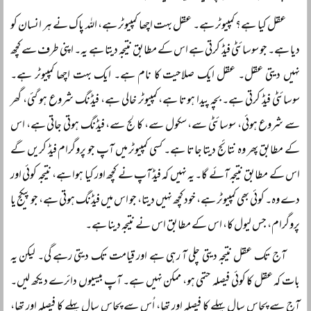
عقل کیا ہے؟ کمپیوٹر ہے۔ عقل بہت اچھا کمپیوٹر ہے، اللہ پاک نے ہر انسان کو
دیا ہے۔ جو سوسائٹی فیڈ کرتی ہے اس کے مطابق نتیجہ دیتا ہے یہ۔ اپنی طرف سے کچھ
نہیں دیتی عقل۔ عقل ایک صلاحیت کا نام ہے۔ ایک بہت اچھا کمپیوٹر ہے۔
سوسائٹی فیڈ کرتی ہے۔ بچہ پیدا ہوتا ہے، کمپیوٹر خالی ہے، فیڈنگ شروع ہو گئی، گھر
سے شروع ہوئی، سوسائٹی سے، سکول سے، کالج سے، فیڈنگ ہوتی جاتی ہے، اس
کے مطابق پھر وہ نتائج دیتا جاتا ہے۔ کسی کمپیوٹر میں آپ جو پروگرام فیڈ کریں گے
اس کے مطابق نتیجہ آئے گا۔ یہ نہیں کہ فیڈ آپ نے کچھ اور کیا ہوا ہے، نتیجہ کوئی اور
دے وہ۔ کوئی بھی کمپیوٹر ہے، خود کچھ نہیں دیتا، جو اس میں فیڈنگ ہوتی ہے، جو پیکج یا
پروگرام، جس لیول کا، اس کے مطابق اس نے نتیجہ دینا ہے۔
آج تک عقل نتیجہ دیتی چلی آ رہی ہے اور قیامت تک دیتی رہے گی۔ لیکن یہ
بات کہ عقل کا کوئی فیصلہ حتمی ہو، ممکن نہیں ہے۔ آپ بیسیوں دائرے دیکھ لیں۔
آج سے پچاس سال پہلے کا فیصلہ اور تھا، اُس سے پچاس سال پہلے کا فیصلہ اور تھا،