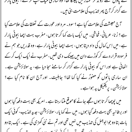
نے پاؤں تلے روند کر سمندر میں پھینکا تھا، وہ ساری میک اپ کر کے، بیوٹی پارلر
سے گزار کر آج پھر تہذیب کی علامت بنی ہیں۔
آج معیشت کی علامت کیا ہے؟ سود۔ مرد اور عورت کے تعلقات کی علامت کیا
ہے؟ زنا، عریانی، فحاشی۔ میں ایک بات کہا کرتا ہوں، مغرب بہت اچھا بیوٹی پارلر
ہے، میں اِس کمال کی داد دیتا ہوں، بہت اچھا بیوٹی پارلر ہے، وہ قدریں جو ہم نے
فرسودہ قرار دے کر کوڑے دان میں پھینک دی تھیں، مغرب نے ایک ایک کر کے
اٹھائی ہے اور اس کو بیوٹی پارلر سے گزار کر سامنے سجا دیا ہے، یہ سولائزیشن ہے۔
ان ساری باتوں کو حضورؐ نے کیا کہا تھا؟ جاہلیت۔ اور آج ان کا نام کیا ہے؟
سولائزیشن۔ پریکٹیکل یہ ہوا ہے۔
میں پوچھا کرتا ہوں، مجھے جانے کا موقع ملتا رہتا ہے۔ امریکہ بھی بہت دفعہ گیا ہوں
اور برطانیہ بھی بہت دفعہ گیا ہوں۔ میں نے کہا یار، سولائزیشن، جدید تہذیب، کوئی ایک
بات بتا دو جو ابوجہل کی تہذیب میں نہیں تھی اور تم نے نئی کھڑی کی ہے۔ ایک بتا دو