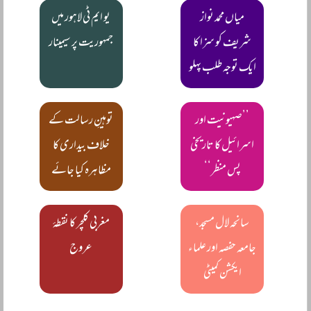
میاں محمد نواز
یو ایم ٹی لاہور میں
شریف کو سزا کا
جمہوریت پر سیمینار
ایک توجہ طلب پہلو
’’صہیونیت اور
توہینِ رسالت کے
اسرائیل کا تاریخی
خلاف بیداری کا
پس منظر‘‘
مظاہرہ کیا جائے
سانحہ لال مسجد،
مغربی کلچر کا نقطۂ
جامعہ حفصہ اور علماء
عروج
ایکشن کمیٹی