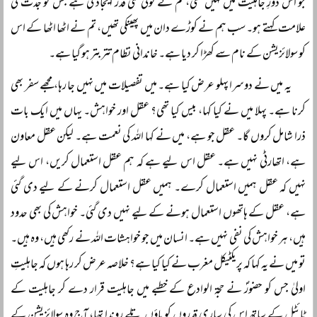
جو اُس دورِ جاہلیت میں نہیں تھی، تم نے کوئی نئی قدر ایجاد کی ہے جس کو جدت کی
علامت کہتے ہو۔ سب ہم نے کوڑے دان میں پھینکی تھیں، تم نے اٹھا اٹھا کے اس
کو سولائزیشن کے نام سے کھڑا کر دیا ہے۔ خاندانی نظام تتربتر ہو گیا ہے۔
یہ میں نے دوسرا پہلو عرض کیا ہے۔ میں تفصیلات میں نہیں جا رہا، مجھے سفر بھی
کرنا ہے۔ پہلا میں نے کیا کہا، بیس کیا تھی؟ عقل اور خواہش۔ یہاں میں ایک بات
ذرا شامل کروں گا۔ عقل جو ہے، میں نے کہا اللہ کی نعمت ہے۔ لیکن عقل معاون
ہے، اتھارٹی نہیں ہے۔ عقل اس لیے ہے کہ ہم عقل استعمال کریں، اس لیے
نہیں کہ عقل ہمیں استعمال کرے۔ ہمیں عقل استعمال کرنے کے لیے دی گئی
ہے، عقل کے ہاتھوں استعمال ہونے کے لیے نہیں دی گئی۔ خواہش کی بھی حدود
ہیں، ہر خواہش کی نفی نہیں ہے۔ انسان میں جو خواہشات اللہ نے رکھی ہیں، وہ ہیں۔
تو میں نے یہ کہا کہ پریکٹیکل مغرب نے کیا کیا ہے؟ خلاصہ عرض کر رہا ہوں کہ جاہلیتِ
اولیٰ جس کو حضورؐ نے حجۃ الوادع کے خطبے میں جاہلیت قرار دے کر جاہلیت کے
ٹائٹل کے ساتھ اس کی ساری قدروں کو پاؤں تلے روندا تھا، آج وہ سولائزیشن کے