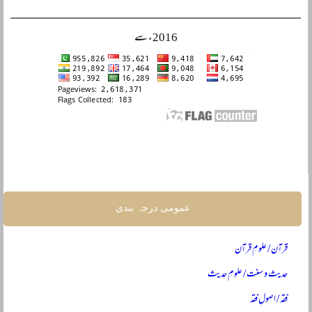
2016ء سے
عمومی درجہ بندی
قرآن / علومِ قرآن
حدیث و سنت / علومِ حدیث
فقہ / اصولِ فقہ