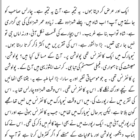
ایک اور عرض کر دیتا ہوں۔ یہ نتیجہ ہے، آج یہ نتیجہ ہے۔ چارلس صاحب کو
جانتے ہیں آپ؟ اب شاہ ہیں، پہلے شہزادہ تھے۔ زیادہ عمر شہزادگی کی ہی گزاری
ہے، شاہ تو اب بنا ہے غریب۔ اس بیچارے کی قسمت نکل آئی، ورنہ اماں جی تو
نہیں جا رہی تھیں۔ بڑا دانشور ہے، اس کی تقریریں میں اکثر ذکر کرتا رہتا ہوں۔
نیویارک میں ایک کانفرنس تھی پولوشن پر۔ آج کے مسائل کیا ہیں؟ پولوشن،
معیشت کی ناہمواری، فیملی سسٹم کی تباہی۔ کرنٹ ایشوز یہی ہیں آج کے۔ پولوشن
پر کانفرنس تھی۔ یہ جو موسمیاتی تغیر اور یہ سارا، بڑا لمبا ملبہ ہے یہ، جتنا بھی اٹھائیں
گے نیچے اور گند نکلے گا۔ اس پہ کانفرنس تھی۔ اس وقت شہزادہ چارلس تھا یہ۔ اس
کی تقریر میں نے رپورٹ کی، میں اس وقت نیویارک میں کانفرنس میں نہیں تھا، مجھے
کون بلاتا ہے، لیکن بہرحال نیویارک میں تھا میں، جب یہ کانفرنس ہوئی ہے اور اس
کی رپورٹیں آئی ہیں۔ ایک رپورٹ میں نے بھی اپنے کالم میں ذکر کی تھی۔ اس نے کہا
جناب دیکھو، پولوشن اور ماحولیات کے مسئلے کو اگر کنٹرول کرنا ہے تو آپ کو