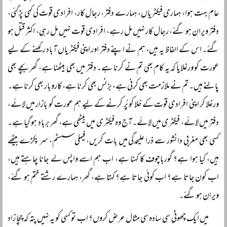
عام بہت ہوا، ہماری فیکٹریاں، ہمارے دفتر، رجال کار، افرادی قوت کی کمی پڑ گئی،
دفتر ویران ہو گئے، رجال کار نہیں مل رہے، افرادی قوت نہیں مل رہی، اکثر قتل ہو
گئے۔ اس کے الفاظ یہ ہیں، ہم نے اپنے دفتر اور اپنی فیکٹریاں آباد رکھنے کے لیے
عورت کو ورغلایا کہ یہ کام بھی تم نے کرنا ہے۔ دفتر میں بھی بیٹھنا ہے، گھر بچے بھی
پالنے ہیں۔ تم نے ملازمت بھی کرنی ہے، بزنس بھی کرنا ہے، کاروبار بھی کرنا ہے۔
ورغلا کر اپنی افرادی قوت کے خلا کو پُر کرنے کے لیے ہم عورت کو بازار میں لائے،
دفتر میں لائے، فیکٹری میں لائے۔ آج وہ فیکٹری میں بیٹھی ہے، گھر برباد ہو گیا ہے۔
کسی بھی مغربی دانشور سے ذرا علیحدگی میں بات کریں، فیملی سسٹم، سر پکڑے بیٹھے
ہیں، کیا ہوا ہے؟ گورباچوف کا کہنا ہے، اب ہم اسے واپس لے جانا چاہتے ہیں،
اب کون جاتا ہے؟ اب کوئی جاتا ہے؟ کہتا ہے، گھر، ہمارے رشتے ختم ہو گئے،
ویران ہو گئے۔
میں ایک چھوٹی سی سادہ سی مثال عرض کروں؟ اب تو کسی کو یہ نہیں پتہ کہ چچا زاد