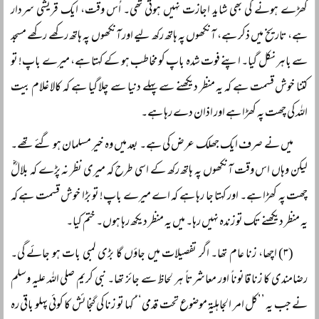
کھڑے ہونے کی بھی شاید اجازت نہیں ہوتی تھی۔ اُس وقت، ایک قریشی سردار
ہے، تاریخ میں ذکر ہے، آنکھوں پہ ہاتھ رکھ لیے اور آنکھوں پہ ہاتھ رکھے رکھے مسجد
سے باہر نکل گیا۔ اپنے فوت شدہ باپ کو مخاطب ہو کے کہتا ہے، میرے باپ! تو
کتنا خوش قسمت ہے کہ یہ منظر دیکھنے سے پہلے دنیا سے چلا گیا ہے کہ کالا غلام بیت
اللہ کی چھت پہ کھڑا ہے اور اذان دے رہا ہے۔
میں نے صرف ایک جھلک عرض کی ہے۔ بعد میں وہ خیر مسلمان ہو گئے تھے۔
لیکن وہاں اس وقت آنکھوں پہ ہاتھ رکھ کے اسی طرح کہ میری نظر نہ پڑے کہ بلالؓ
چھت پہ کھڑا ہے۔ اور کہتا جا رہا ہے کہ اے میرے باپ! تو بڑا خوش قسمت ہے کہ
یہ منظر دیکھنے تک تو زندہ نہیں رہا۔ میں یہ منظر دیکھ رہا ہوں۔ ختم کیا۔
(۳) اچھا، زنا عام تھا۔ اگر تفصیلات میں جاؤں گا بڑی لمبی بات ہو جائے گی۔
رضامندی کا زنا قانوناً‌ اور معاشرتاً‌ ہر لحاظ سے جائز تھا۔ نبی کریم صلی اللہ علیہ وسلم
نے جب یہ ’’کل امر الجاہلیۃ موضوع تحت قدمی‘‘ کہا تو زنا کی گنجائش کا کوئی پہلو باقی رہ