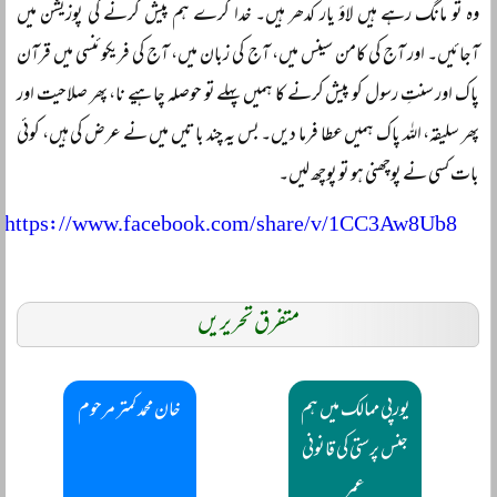
وہ تو مانگ رہے ہیں لاؤ یار کدھر ہیں۔ خدا کرے ہم پیش کرنے کی پوزیشن میں
آجائیں۔ اور آج کی کامن سینس میں، آج کی زبان میں، آج کی فریکوئنسی میں قرآن
پاک اور سنتِ رسول کو پیش کرنے کا ہمیں پہلے تو حوصلہ چاہیے نا، پھر صلاحیت اور
پھر سلیقہ، اللہ پاک ہمیں عطا فرما دیں۔ بس یہ چند باتیں میں نے عرض کی ہیں، کوئی
بات کسی نے پوچھنی ہو تو پوچھ لیں۔
https://www.facebook.com/share/v/1CC3Aw8Ub8
متفرق تحریریں
یورپی ممالک میں ہم
خان محمد کمتر مرحوم
جنس پرستی کی قانونی
عمر