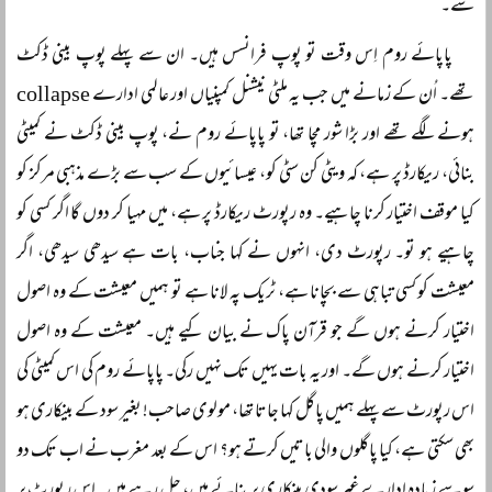
سے۔
پاپائے روم اِس وقت تو پوپ فرانسس ہیں۔ ان سے پہلے پوپ بینی ڈکٹ
تھے۔ اُن کے زمانے میں جب یہ ملٹی نیشنل کمپنیاں اور عالمی ادارے collapse
ہونے لگے تھے اور بڑا شور مچا تھا، تو پاپائے روم نے، پوپ بینی ڈکٹ نے کمیٹی
بنائی، ریکارڈ پر ہے، کہ ویٹی کن سٹی کو، عیسائیوں کے سب سے بڑے مذہبی مرکز کو
کیا موقف اختیار کرنا چاہیے۔ وہ رپورٹ ریکارڈ پر ہے، میں مہیا کر دوں گا اگر کسی کو
چاہیے ہو تو۔ رپورٹ دی، انہوں نے کہا جناب، بات ہے سیدھی سیدھی، اگر
معیشت کو کسی تباہی سے بچانا ہے، ٹریک پہ لانا ہے تو ہمیں معیشت کے وہ اصول
اختیار کرنے ہوں گے جو قرآن پاک نے بیان کیے ہیں۔ معیشت کے وہ اصول
اختیار کرنے ہوں گے۔ اور یہ بات یہیں تک نہیں رکی۔ پاپائے روم کی اس کمیٹی کی
اس رپورٹ سے پہلے ہمیں پاگل کہا جاتا تھا، مولوی صاحب! بغیر سود کے بینکاری ہو
بھی سکتی ہے، کیا پاگلوں والی باتیں کرتے ہو؟ اس کے بعد مغرب نے اب تک دو