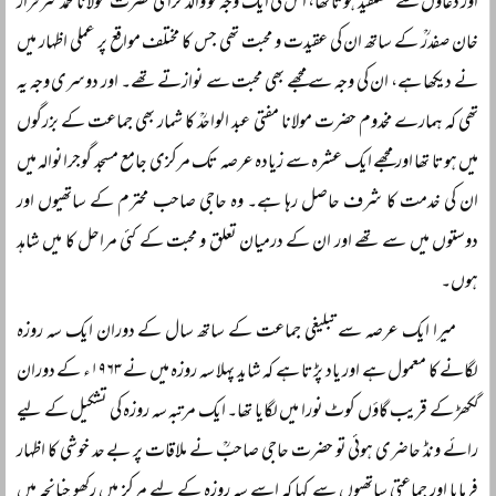
اور دعاؤں سے مستفید ہوتا تھا، اس کی ایک وجہ تو والد گرامی حضرت مولانا محمد سرفراز
خان صفدرؒ کے ساتھ ان کی عقیدت و محبت تھی جس کا مختلف مواقع پر عملی اظہار میں
نے دیکھا ہے، ان کی وجہ سے مجھے بھی محبت سے نوازتے تھے۔ اور دوسری وجہ یہ
تھی کہ ہمارے مخدوم حضرت مولانا مفتی عبد الواحدؒ کا شمار بھی جماعت کے بزرگوں
میں ہوتا تھا اور مجھے ایک عشرہ سے زیادہ عرصہ تک مرکزی جامع مسجد گوجرانوالہ میں
ان کی خدمت کا شرف حاصل رہا ہے۔ وہ حاجی صاحب محترم کے ساتھیوں اور
دوستوں میں سے تھے اور ان کے درمیان تعلق و محبت کے کئی مراحل کا میں شاہد
ہوں۔
میرا ایک عرصہ سے تبلیغی جماعت کے ساتھ سال کے دوران ایک سہ روزہ
لگانے کا معمول ہے اور یاد پڑتا ہے کہ شاید پہلا سہ روزہ میں نے ۱۹۶۳ء کے دوران
گکھڑ کے قریب گاؤں کوٹ نورا میں لگایا تھا۔ ایک مرتبہ سہ روزہ کی تشکیل کے لیے
رائے ونڈ حاضری ہوئی تو حضرت حاجی صاحبؒ نے ملاقات پر بے حد خوشی کا اظہار
فرمایا اور جماعتی ساتھیوں سے کہا کہ اسے سہ روزہ کے لیے مرکز میں رکھو چنانچہ میں