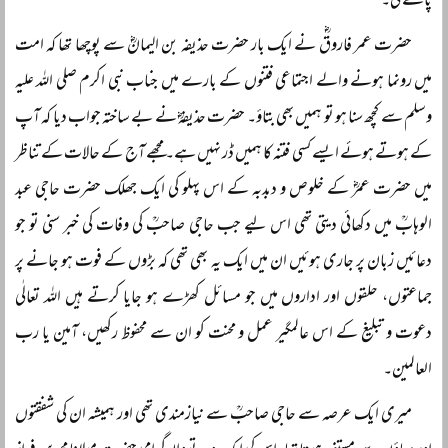
پائے گی۔
حضرت عمر فاروقؓ نے ایک بار حضرت حذیفہ بن الیمانؓ سے پوچھا تھا کہ امت
میں رونما ہونے والے اجتماعی فتنوں کے بارے میں جناب نبی اکرم صلی اللہ علیہ
وسلم سے کچھ سنا ہو تو ہمیں بھی بتاؤ۔ حضرت حذیفہؓ نے بے ساختہ جواب دیا کہ آپ
کے ہوتے ہوئے ایسے کسی فتنہ کا ہمیں ڈر نہیں ہے۔ مجھے آج کے حالات کے تناظر
میں حضرت عمرؓ کے خلوص و دبدبہ کے اس پہلو کی ایک جھلک حضرت حاجی عبد
الوہابؒ میں دکھائی دیتی تھی اس لیے جب حاجی صاحبؒ کی وفات کی خبر سنی تو جو
دعائیں زبان پر جاری ہوئیں ان میں ایک یہ بھی تھی کہ بڑوں کے فوت ہو جانے پر
جماعتوں، حلقوں اور اداروں میں جو مسائل کھڑے ہو جایا کرتے ہیں اللہ تعالٰی
دعوت و تبلیغ کے اس عالمگیر عمل و محنت کو ان سے محفوظ رکھیں، آمین یا رب
العالمین۔
میری ایک عرصہ سے حاجی صاحبؒ سے نیازمندی تھی اور ہمیشہ ان کی شفقتوں