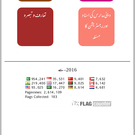
دینی مدارس کی اسناد
تعارف و تبصرہ
اور رجسٹریشن کا
مسئلہ
2016ء سے