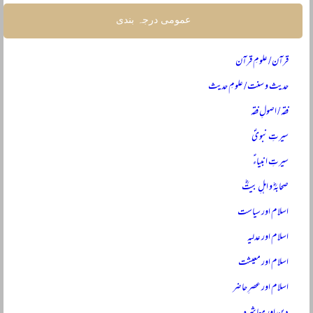
عمومی درجہ بندی
قرآن / علومِ قرآن
حدیث و سنت / علومِ حدیث
فقہ / اصولِ فقہ
سیرتِ نبویؐ
سیرتِ انبیاءؑ
صحابہؓ و اہلِ بیتؓ
اسلام اور سیاست
اسلام اور عدلیہ
اسلام اور معیشت
اسلام اور عصرِ حاضر