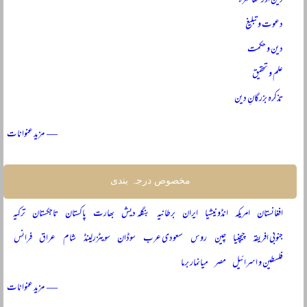
دین اور معاشرہ
دعوت و تبلیغ
دین و حکمت
علم و تحقیق
تذکرہ بزرگانِ دین
— مزید عنوانات
مخصوص درجہ بندی
افغانستان
امریکہ
انڈونیشیا
ایران
برطانیہ
بنگلہ دیش
بھارت
پاکستان
تاجکستان
ترکیہ
جنوبی افریقہ
چیچنیا
چین
روس
سعودی عرب
سوڈان
سویٹزرلینڈ
شام
عراق
فرانس
فلسطین و اسرائیل
مصر
میانمار برما
— مزید عنوانات