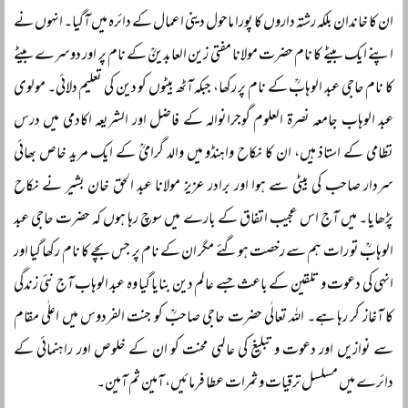
ان کا خاندان بلکہ رشتہ داروں کا پورا ماحول دینی اعمال کے دائرہ میں آگیا۔ انہوں نے
اپنے ایک بیٹے کا نام حضرت مولانا مفتی زین العابدینؒ کے نام پر اور دوسرے بیٹے
کا نام حاجی عبد الوہابؒ کے نام پر رکھا، جبکہ آٹھ بیٹوں کو دین کی تعلیم دلائی۔ مولوی
عبد الوہاب جامعہ نصرۃ العلوم گوجرانوالہ کے فاضل اور الشریعہ اکادمی میں درس
نظامی کے استاذ ہیں، ان کا نکاح واہنڈو میں والد گرامیؒ کے ایک مرید خاص بھائی
سردار صاحب کی بیٹی سے ہوا اور برادر عزیز مولانا عبد الحق خان بشیر نے نکاح
پڑھایا۔ میں آج اس عجیب اتفاق کے بارے میں سوچ رہا ہوں کہ حضرت حاجی عبد
الوہابؒ تو رات ہم سے رخصت ہوگئے مگر ان کے نام پر جس بچے کا نام رکھا گیا اور
انہی کی دعوت و تلقین کے باعث جسے عالم دین بنایا گیا وہ عبد الوہاب آج نئی زندگی
کا آغاز کر رہا ہے۔ اللہ تعالٰی حضرت حاجی صاحبؒ کو جنت الفردوس میں اعلٰی مقام
سے نوازیں اور دعوت و تبلیغ کی عالمی محنت کو ان کے خلوص اور راہنمائی کے
دائرے میں مسلسل ترقیات و ثمرات عطا فرمائیں، آمین ثم آمین۔