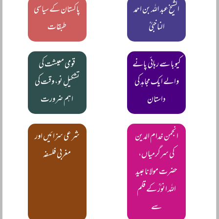
الشیخ عبد اللہ بن احمد
پاکستان کے سیاسی
الناخبیؒ
طبقات
کیوبا سے رہائی پانے
قومی معیشت کی
والے ایک مجاہد کی
تشکیلِ نو، وقت کی
داستان
اہم ضرورت
انجمن خدام الدین
شرعی سزائیں اور
کی سرگرمیاں،
مغربی فلسفہ
حضرت مولانا عبید
اللہ انورؒ کے قلم
سے