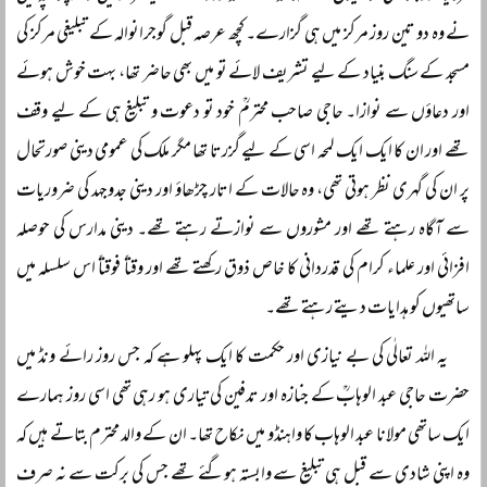
نے وہ دو تین روز مرکز میں ہی گزارے۔ کچھ عرصہ قبل گوجرانوالہ کے تبلیغی مرکز کی
مسجد کے سنگ بنیاد کے لیے تشریف لائے تو میں بھی حاضر تھا، بہت خوش ہوئے
اور دعاؤں سے نوازا۔ حاجی صاحب محترمؒ خود تو دعوت و تبلیغ ہی کے لیے وقف
تھے اور ان کا ایک ایک لمحہ اسی کے لیے گزرتا تھا مگر ملک کی عمومی دینی صورتحال
پر ان کی گہری نظر ہوتی تھی، وہ حالات کے اتار چڑھاؤ اور دینی جدوجہد کی ضروریات
سے آگاہ رہتے تھے اور مشوروں سے نوازتے رہتے تھے۔ دینی مدارس کی حوصلہ
افزائی اور علماء کرام کی قدردانی کا خاص ذوق رکھتے تھے اور وقتاً فوقتاً اس سلسلہ میں
ساتھیوں کو ہدایات دیتے رہتے تھے۔
یہ اللہ تعالٰی کی بے نیازی اور حکمت کا ایک پہلو ہے کہ جس روز رائے ونڈ میں
حضرت حاجی عبد الوہابؒ کے جنازہ اور تدفین کی تیاری ہو رہی تھی اسی روز ہمارے
ایک ساتھی مولانا عبد الوہاب کا واہنڈو میں نکاح تھا۔ ان کے والد محترم بتاتے ہیں کہ
وہ اپنی شادی سے قبل ہی تبلیغ سے وابستہ ہوگئے تھے جس کی برکت سے نہ صرف