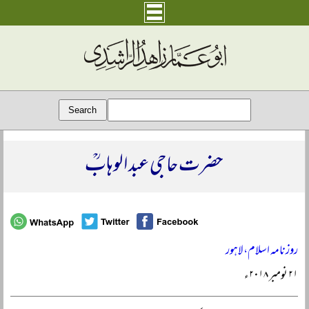
حضرت حاجی عبد الوہابؒ
روزنامہ اسلام، لاہور
۲۱ نومبر ۲۰۱۸ء