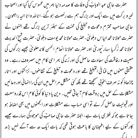
حضرت حاجی عبد الوہابؒ کی وفات کا صدمہ دنیا بھر میں محسوس کیا گیا اور اصحاب
خیر و برکت میں سے ایک اور بزرگ ہم سے رخصت ہوگئے، انا للہ و انا الیہ راجعون۔
حاجی صاحب محترم دعوت و تبلیغ کی محنت کے سینئر ترین بزرگ تھے جنہوں نے
حضرت مولانا محمد الیاس دہلویؒ، حضرت مولانا محمد یوسف دہلویؒ، حضرت شیخ الحدیث
مولانا محمد زکریا سہارنپوریؒ اور حضرت مولانا انعام الحسن کاندھلویؒ جیسے بزرگوں کی
معیت و رفاقت کی سعادت حاصل کی اور زندگی بھر اسی کام میں مصروف رہے۔ وہ
حقیقی معنوں میں فنا فی التبلیغ تھے اور دعوت و تبلیغ کے تقاضوں، نزاکتوں اور اتار
چڑھاؤ کو نہ صرف بخوبی سمجھتے تھے بلکہ کئی مشکل مراحل میں ان کی راہنمائی اور دعائیں
مشکلات کے حل میں بروقت کام آ جاتی تھیں۔ دین یا دنیا کا کوئی کام اس قدر وسعت
اور قبولیت حاصل کر لے تو اسی حساب سے مشکلات اور الجھنوں میں بھی اضافہ ہو
جاتا ہے جو کہ فطری بات ہے، البتہ حضرت حاجی صاحبؒ کی موجودگی ہمارے جیسے
کارکنوں کے لیے اطمینان کا باعث ہوتی تھی کہ بات ایک حد سے آگے نہیں بڑھ