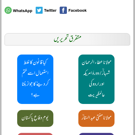
متفرق تحریریں
مولانا عطاء الرحمان
کیا قانون کا غلط
شہبازؒ / دورۂ امریکہ
استعمال اسے ختم
اور اردو کی
کر دینے کا جواز بنتا
عالمگیریت
ہے؟
مولانا مفتی عبد الستارؒ
یومِ دفاعِ پاکستان