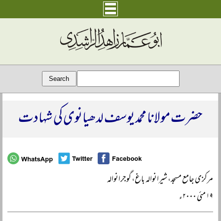
حضرت مولانا محمد یوسف لدھیانوی کی شہادت
مرکزی جامع مسجد، شیرانوالہ باغ، گوجرانوالہ
۱۹ مئی ۲۰۰۰ء