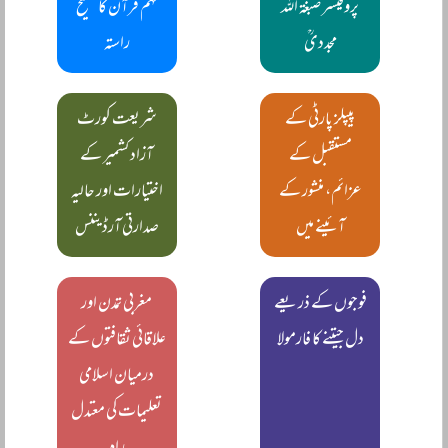
پروفیسر صبغۃ اللہ
فہم قرآن کا صحیح
مجددیؒ
راستہ
پیپلز پارٹی کے
شریعت کورٹ
مستقبل کے
آزاد کشمیر کے
عزائم، منشور کے
اختیارات اور حالیہ
آئینے میں
صدارتی آرڈیننس
فوجوں کے ذریعے
مغربی تمدن اور
دل جیتنے کا فارمولا
علاقائی ثقافتوں کے
درمیان اسلامی
تعلیمات کی معتدل