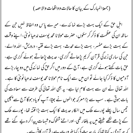
(جمعۃ المبارک کے بیان کا حالات و واقعات والا حصہ)
اہلِ حق کے ایک بہت بڑے نمائندے، میرے پاس وہ الفاظ نہیں جن کے
ساتھ ان کی عظمت کا ذکر کر سکوں، حضرت مولانا محمد یوسف لدھیانویؒ، اپنے وقت
کے بہت بڑے مفسر، بہت بڑے محدث، بہت بڑے فقیہ، درویش، اللہ والے،
جن کی ساری زندگی قرآن کریم پڑھاتے گزری، حدیث پڑھاتے ہوئے گزری ہے،
حق بات کہتے ہوئے گزری ہے، آج کے دور میں اگر حق کی نمائندگی میں دو چار بڑے
آدمیوں کا ذکر کیا جائے تو ان میں سے ایک نام مولانا محمد یوسف لدھیانویؒ کا ہے۔
اللہ تعالیٰ نے ان سے بہت کام لیا ہے، یہ بھی اللہ تعالیٰ کی طرف سے سعادت کی
بات ہوتی ہے۔ سب سے بڑا معرکہ جو انہوں نے جیتا، آپ کو یاد ہوگا آج سے پچیس
تیس سال پہلے پورے ملک میں انکارِ حدیث کا ایک بہت بڑا فتنہ تھا، پورے ملک
کے پڑھے لکھے طبقے میں یہ یلغار تھی، اور اتنے شکوک و شبہات پیدا کر دیے گئے تھے
کہ ہر آدمی یہ کہتا تھا کہ یار حدیث کی کیا ضرورت ہے، قرآن کافی ہے۔