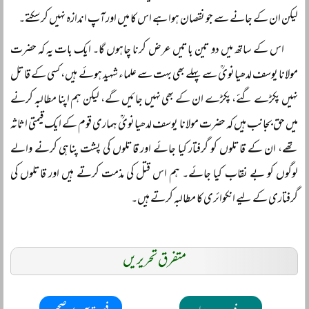
لیکن ان کے جانے سے جو نقصان ہوا ہے اس کا میں اور آپ اندازہ نہیں کر سکتے۔
اس کے ساتھ میں دو تین باتیں عرض کرنا چاہوں گا۔ ایک بات یہ کہ حضرت
مولانا یوسف لدھیانویؒ سے پہلے بھی بہت سے علماء شہید ہوئے ہیں، کسی کے قاتل
نہیں پکڑے گئے، پکڑے ان کے بھی نہیں جائیں گے، لیکن ہم اپنا مطالبہ کرنے
میں حق بجانب ہیں کہ حضرت مولانا یوسف لدھیانویؒ ہماری قوم کے ایک قیمتی اثاثہ
تھے، ان کے قاتلوں کو گرفتار کیا جائے اور قاتلوں کی پشت پناہی کرنے والے
لوگوں کو بے نقاب کیا جائے۔ ہم اس قتل کی مذمت کرتے ہیں اور قاتلوں کی
گرفتاری کے لیے انکوائری کا مطالبہ کرتے ہیں۔
متفرق تحریریں