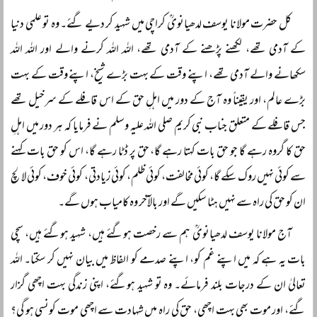
کل حضرت مولانا یوسف لدھیانویؒ کراچی میں شہید کر دیے گئے۔ وہ تو علمی دنیا
کے آدمی تھے، لکھنے پڑھنے کے آدمی تھے، اللہ اللہ کرنے والے اور اللہ اللہ
سکھانے والے آدمی تھے، اپنے وقت کے بہت بڑے شیخ، اپنے وقت کے بہت
بڑے عالم، اور یقیناً‌ وہ آج کے دور میں اہلِ حق کے اس قافلے کے سرخیل تھے
جس قافلے کے متعلق جناب نبی کریم صلی اللہ علیہ وسلم نے فرمایا کہ ہر دور میں اہلِ
حق کا گروہ رہے گا جو حق بات کہتا رہے گا، حق پر ڈٹا رہے گا، اس کو حق بات کہنے
سے کوئی نہیں روک سکے گا، کوئی مخالفت، کوئی ظلم، کوئی زیادتی، کوئی خوف، کوئی لالچ
ان کو حق کی راہ سے نہیں ہٹا سکیں گے اور بالآخر وہ کامیاب ہوں گے۔
آج مولانا یوسف لدھیانویؒ ہم سے رخصت ہوگئے ہیں، شہید ہوگئے ہیں، سچی
بات یہ ہے کہ میں اپنے غم کو، اپنے صدمے کو الفاظ میں بیان نہیں کر سکتا۔ اللہ
تعالیٰ ان کے درجات بلند فرمائے۔ وہ تو شہید ہوگئے، اپنی زندگی بہت اچھی گزار
گئے، اور موت بھی بہت اچھی، حق کی راہ میں شہادت سے اچھی موت کونسی ہو گی؟