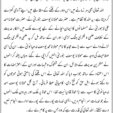
اللہ تعالیٰ بھی ہر زمانے میں اس دور کے فتنے کے مقابلے میں اپنے آدمی کھڑے
کر دیتا ہے، یہ اللہ کا نظام ہے۔ حضرت مولانا یوسف بنوریؒ نے، حضرت مولانا احمد
علی لاہوریؒ نے مسلمانوں کا ایمان بچانے کے لیے پورے ملک میں انکارِ حدیث
کے خلاف علمی و فکری جنگ لڑی، اور ان کے ساتھ مل کر یہ علمی و فکری جنگ
لڑنے والے سب سے بڑے مجاہد کا نام مولانا محمد یوسف لدھیانویؒ ہے۔ ان کی اسی
صلاحیت کی وجہ سے مولانا یوسف بنوریؒ انہیں کراچی لے گئے، وہاں بیٹھ کر انہوں
نے منکرینِ حدیث کے دلائل، ان کے شکوک و شبہات اور ان کے اعتراضات کا
اس اعتماد کے ساتھ جواب دیا کہ اللہ تعالیٰ نے اس فتنے کی بڑھتی ہوئی موجوں کو
روکتے ہوئے اہل حق کو فتح دی، کامیابی عطا فرمائی۔ آج کل مولانا یوسف احمد
لدھیانویؒ کا سب سے بڑا محاذ قادیانیت تھا، اس محاذ پر ملک اور بیرون ملک انہوں
نے جو خدمات سر انجام دیں، ایسی خدمات پورے کے پورے ادارے انجام نہیں
دے سکتے۔ اللہ تعالیٰ کی قدرت ہے کہ وہ جس سے یہ کام لے لے۔