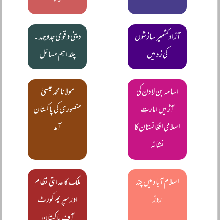
راہ
آزادکشمیر سازشوں
دینی و قومی جدوجہد ۔
کی زد میں
چند اہم مسائل
اسامہ بن لادن کی
مولانا محمد عیسیٰ
آڑ میں امارتِ
منصوری کی پاکستان
اسلامی افغانستان کا
آمد
نشانہ
اسلام آباد میں چند
ملک کا عدالتی نظام
روز
اور سپریم کورٹ
آف پاکستان