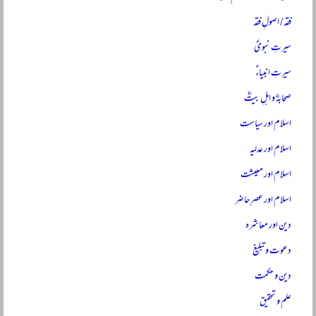
فقہ / اصولِ فقہ
سیرتِ نبویؐ
سیرتِ انبیاءؑ
صحابہؓ و اہلِ بیتؓ
اسلام اور سیاست
اسلام اور عدلیہ
اسلام اور معیشت
اسلام اور عصرِ حاضر
دین اور معاشرہ
دعوت و تبلیغ
دین و حکمت
علم و تحقیق