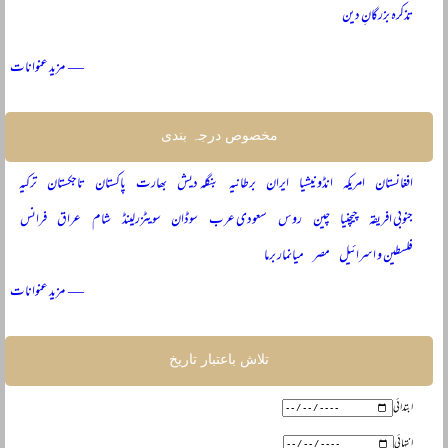
تذکرہ بزرگانِ دین
— مزید عنوانات
مخصوص درجہ بندی
افغانستان
امریکہ
انڈونیشیا
ایران
برطانیہ
بنگلہ دیش
بھارت
پاکستان
تاجکستان
ترکیہ
جنوبی افریقہ
چیچنیا
چین
روس
سعودی عرب
سوڈان
سویٹزرلینڈ
شام
عراق
فرانس
فلسطین و اسرائیل
مصر
میانمار برما
— مزید عنوانات
تلاش باعتبار تاریخ
ابتدائی
انتہائی