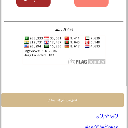
2016ء سے
عمومی درجہ بندی
قرآن / علومِ قرآن
حدیث و سنت / علومِ حدیث