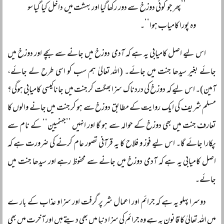
’’پھر جو کوئی دوزخ سے دور رکھا گیا اور بہشت میں داخل کیا گیا سو
وہ پورا کامیاب ہوا‘‘۔
اس لیے اصل کامیابی یہ ہے کہ آدمی دوزخ میں جانے سے بچے اور دوزخ میں
جائے بغیر سیدھا جنت میں جائے۔ (اللہ تعالیٰ ہم سب کو اسی طرح لے جائے،
آمین)۔ اس لیے کہ دوزخ کی دردناک سزا بھگت کر جنت میں جانا کیسی کامیابی ہوگی؟
مسلم شریف کی ایک روایت کے مطابق دوزخ سے ہو کر جنت میں جانے والوں کا
تعارف جنت میں بھی دوزخ کے حوالہ سے ہو گا اور انہیں ’’جہنمیین‘‘ کے نام سے
پکارا جائے گا۔ اس لیے فوز و فلاح کا یہ قرآنی تصور عام کرنے کی ضرورت ہے کہ
اصل کامیابی یہ ہے کہ آدمی دوزخ میں جانے سے محفوظ رہے اور سیدھا جنت میں
جائے۔
دوسرا پہلو یہ ہے کہ جرائم اور اعمال شر پر گرفت اور سزا و عذاب کے بار ے
میں اللہ تعالیٰ کا قانون یہ ہے وہ جرائم کی سزا دنیا میں بھی دیتے ہیں اور آخرت میں بھی