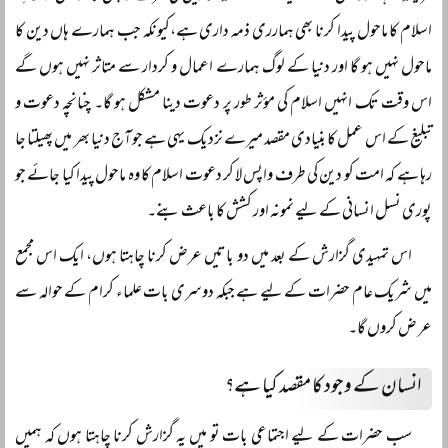
اسلام کا ماحول پیدا کرنا بھی ہمارری ذمہ داری ہے،کیونکہ جب ہمارے ہاں دین کا
ماحول نہیں ہو گا اور دنیا کے لوگ ہمارے اعمال و کردار سے متاثر نہیں ہوں گے
اس وقت تک انہیں اسلام کی مؤثر طور پر دعوت دینا مشکل ہو گا۔ چنانچہ دعوت و
تبلیغ کے اس عمل کا بنیادی مقصد میرے نزدیک یہی ہے جو آج دنیا بھر میں پھیلتا جا
رہا ہے کہ امت کو دین کی طرف واپس لا کر دعوت اسلام کا وہ ماحول پیدا کیا جائے جو
پوری نسل انسانی کے لیے نمونہ اور کشش کا باعث بنے۔
اس تمہیدی گزارش کے بعد میں دو باتیں عرض کرنا چاہتا ہوں، ایک اس مجمع
میں شریک عام حضرات کے لیے ہے جبکہ دوسری بات علماء کرام کے حوالہ سے
عر ض کروں گا۔
انسان کے وجود کا مقصد کیا ہے؟
سب حضرات کے لیے اجتماعی بات تو میں یہ گزارش کرنا چاہتا ہوں کہ ہمیں