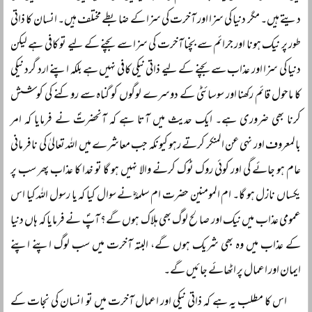
دیتے ہیں۔ مگر دنیا کی سزا اور آخرت کی سزا کے ضابطے مختلف ہیں۔ انسان کا ذاتی
طور پر نیک ہونا اور جرائم سے بچنا آخرت کی سزا سے بچنے کے لیے تو کافی ہے لیکن
دنیا کی سزا اور عذاب سے بچنے کے لیے ذاتی نیکی کافی نہیں ہے بلکہ اپنے ارد گرد نیکی
کا ماحول قائم رکھنا اور سوسائٹی کے دوسرے لوگوں کو گناہ سے روکنے کی کوشش
کرنا بھی ضروری ہے۔ ایک حدیث میں آتا ہے کہ آنحضرتؐ نے فرمایا کہ امر
بالمعروف اور نہی عن المنکر کرتے رہو کیونکہ جب معاشرے میں اللہ تعالیٰ کی نافر مانی
عام ہو جائے گی اور کوئی روک ٹوک کرنے والا نہیں ہو گا تو خدا کا عذاب پھر سب پر
یکساں نازل ہو گا۔ ام المومنین حضرت ام سلمہؓ نے سوال کیا کہ یا رسول اللہ کیا اس
عمومی عذاب میں نیک اور صالح لوگ بھی ہلاک ہوں گے؟ آپؐ نے فرمایا کہ ہاں دنیا
کے عذاب میں وہ بھی شریک ہوں گے، البتہ آخرت میں سب لوگ اپنے اپنے
ایمان اور اعمال پر اٹھائے جائیں گے۔
اس کا مطلب یہ ہے کہ ذاتی نیکی اور اعمال آخرت میں تو انسان کی نجات کے