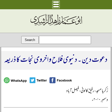
دعوت دین ۔ دنیوی فلاح و اخروی نجات کا ذریعہ
زکریا مسجد، رفیق کالونی، فیصل آباد
دسمبر ۲۰۱۰ء