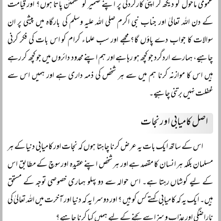
عمومی ماحول کو دیکھ کر اپنی کارکردگی پر اپنے ضمیر کو مطمئن پاتا ہوں؟ اور قیامت
کے دن اللہ تعالیٰ اور جناب نبی اکرم صلی اللہ علیہ وسلم کی بارگاہ میں پیشی پر ان
سوالات کا جواب دے پاؤں گا؟ مجھے اور سب علماء کرام کو اس بات کی فکر کرنی
چاہیے، ہمارے اردگرد جو کچھ ہو رہا ہے اور ہم اپنے محدود دائروں میں جو کچھ کر رہے
ہیں اس کا موازنہ کرنا ہم میں سے ہر شخص کی ذمہ داری ہے اور ہمیں اس سے
غفلت نہیں برتنی چاہیے۔
اصل کامیابی اور نجات
اس کے ساتھ ایک بات یہ عرض کرنا چاہتا ہوں کہ نجات اور کامیابی دنیا کے ہر
مسلمان بلکہ ہر انسان کا مقصد ہے اور ہر شخص اپنے عقیدہ اور سوچ کے مطابق اس
کے لیے کوشاں رہتا ہے۔ اس حوالہ سے دو پہلو ہماری خصوصی توجہ کے مستحق
ہیں۔ ایک یہ کہ کامیابی کہتے کس کو ہیں ؟ اور دوسرا یہ کہ دنیا اور آخرت میں اللہ تعالیٰ کی
ناراضگی اور عذاب و سزا سے بچنے کے لیے ہمیں کیا کرنا چاہیے؟