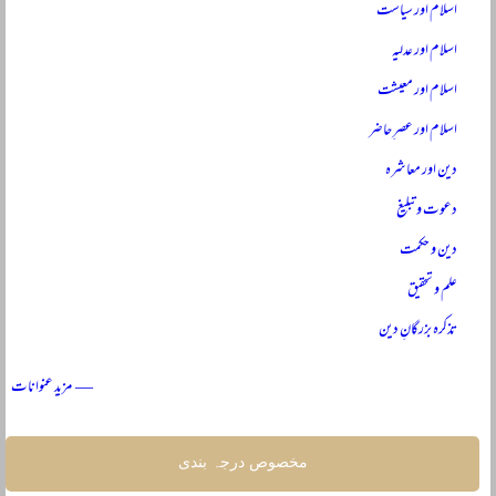
اسلام اور سیاست
اسلام اور عدلیہ
اسلام اور معیشت
اسلام اور عصرِ حاضر
دین اور معاشرہ
دعوت و تبلیغ
دین و حکمت
علم و تحقیق
تذکرہ بزرگانِ دین
— مزید عنوانات
مخصوص درجہ بندی