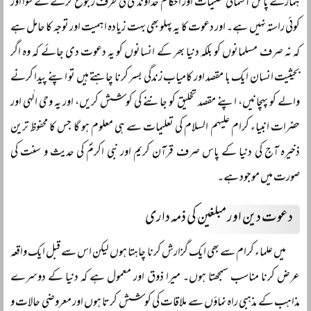
ہمارے پاس آسمانی تعلیمات اور احکام خداوندی کی طرف رجوع کرنے کے سوا اور
کوئی راستہ نہیں ہے۔ اور دعوت کا یہ پہلو بھی بہت زیادہ اہمیت اور توجہ کا حامل ہے
کہ نہ صرف مسلمانوں کو بلکہ دنیا بھر کے انسانوں کو یہ دعوت دی جائے کہ وہ اگر
بحیثیت انسان ایک با مقصد اور کامیاب زندگی بسر کرنا چاہتے ہیں تو اپنے پیدا کرنے
والے کو پہچانیں، اپنے مقصد تخلیق کو جاننے کی کوشش کریں، اور یہ وحی الٰہی اور
حضرات انبیاء کرام علیہم السلام کی تعلیمات سے ہی معلوم ہو گا جس کا محفوظ ترین
ذخیرہ آج کی دنیا کے پاس صرف قرآن کریم اور نبی اکرمؐ کی حدیث و سنت کی
صورت میں موجود ہے۔
دعوت دین اور مبلغین کی ذمہ داری
میں علماء کرام سے بھی ایک گزارش کرنا چاہتا ہوں لیکن اس سے قبل ایک واقعہ
عرض کرنا مناسب سمجھتا ہوں۔ میرا ذوق اور معمول ہے کہ دنیا کے دوسرے
مذاہب کے مذہبی راہ نماؤں سے ملاقات کی کوشش کرتا ہوں اور معروضی حالات و