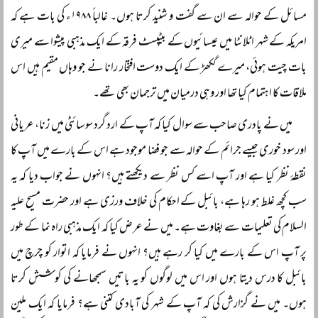
مسائل کے حوالہ سے ان سے گفت و شنید کرتا ہوں۔ غالباً ۱۹۸۸ء کی بات ہے کہ
امریکہ کے شہر اٹلانٹا میں عیسائیوں کے بیٹپسٹ فرقہ کے ایک مذہبی پیشوا سے میری
بات چیت ہوئی، میرے گکھڑ کے ایک دوست افتخار رانا نے جو وہاں مقیم ہیں اس
ملاقات کا اہتمام کیا تھا اور وہی درمیان میں ترجمان بھی تھے۔
میں نے پادری صاحب سے سوال کیا کہ آپ کے ارد گرد سوسائٹی میں زنا، عریانی
اور سود خوری جیسے جرائم کے حوالہ سے جو فضا موجود ہے اس کے بارے میں آپ کا
نقطۂ نظر کیا ہے اور آپ اسے کس نظر سے دیکھتے ہیں؟ انہوں نے جواب دیا کہ یہ
سب کچھ غلط ہو رہا ہے، بائبل کے احکام کی خلاف ورزی ہے اور حضرت مسیح علیہ
السلام کی تعلیمات سے بغاوت ہے۔ میں نے عرض کیا کہ ایک مذہبی راہ نما کے طور
پر آپ اس کے بارے میں کیا کر رہے ہیں؟ انہوں نے فرمایا کہ اتوار کو چرچ میں
بائبل کا درس دیتا ہوں اور اس میں لوگوں کو یہ باتیں سمجھانے کی کوشش کرتا
ہوں۔ میں نے گزارش کی کہ آپ کے شہر کی آبادی کتنی ہے؟ فرمایا کہ ایک ملین