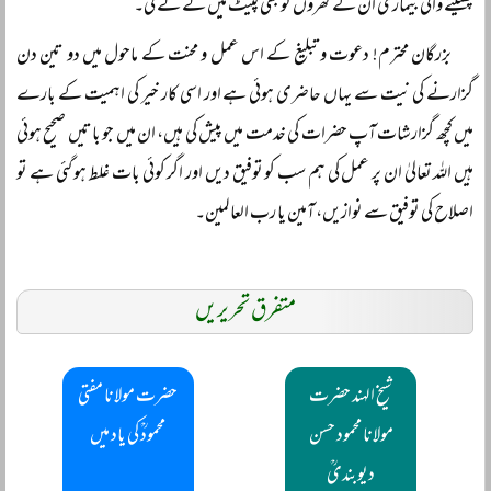
پھیلنے والی بیماری ان کے گھروں کو بھی لپیٹ میں لے لے گی۔
بزرگان محترم! دعوت و تبلیغ کے اس عمل و محنت کے ماحول میں دو تین دن
گزارنے کی نیت سے یہاں حاضری ہوئی ہے اور اسی کار خیر کی اہمیت کے بارے
میں کچھ گزارشات آپ حضرات کی خدمت میں پیش کی ہیں، ان میں جو باتیں صحیح ہوئی
ہیں اللہ تعالیٰ ان پر عمل کی ہم سب کو توفیق دیں اور اگر کوئی بات غلط ہو گئی ہے تو
اصلاح کی توفیق سے نوازیں، آمین یا رب العالمین۔
متفرق تحریریں
شیخ الہند حضرت
حضرت مولانا مفتی
مولانا محمود حسن
محمودؒ کی یاد میں
دیوبندیؒ