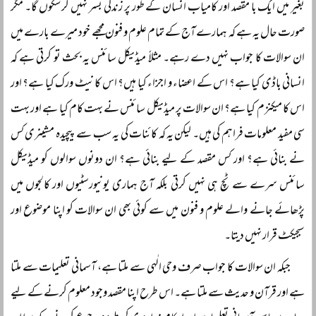
بغیر میں ایک با مقصد اور کامیاب انسان کے طور پر زندگی بسر نہیں کر سکوں گا۔ مگر
صورت حال یہ ہے کہ ہمارے آج کے تمام علوم و فنون مجھے خود میرے بارے میں
ان سوالات کا جواب نہیں دے رہے۔ مثلاً میڈیکل سائنس یہ بحث تو کرتی ہے کہ
انسانی باڈی کیا ہے؟ اس کے اعضاء و اجزاء کیا ہیں؟ اس کا نیٹ ورک کیا ہے؟ اور
اس کا میکنزم کیا ہے؟ ان سوالات پر میڈیکل سائنس نے بہت کام کیا ہے اور بہت
سی مفید معلومات فراہم کی ہیں۔ لیکن یہ کہ کائنات کی یہ سب سے پیچیدہ مشینری کس
نے بنائی ہے؟ اور کس مقصد کے لیے بنائی ہے؟ ان دونوں سوالوں کو میڈیکل
سائنس سرے سے ٹچ ہی نہیں کرتی بلکہ آج ہماری یونیورسٹیوں اور کالجوں میں
پڑھائے جانے والے علوم و فنون میں سے کوئی بھی ان سوالات کو اپنا موضوع اور
سبجیکٹ قرار نہیں دیتا۔
جبکہ ان سوالات کا جواب صرف وحی الٰہی سے ملتا ہے، آسمانی تعلیمات سے ملتا
ہے اور قرآن و حدیث سے ملتا ہے۔ اس طرح اپنا مقصد وجود معلوم کرنے کے لیے