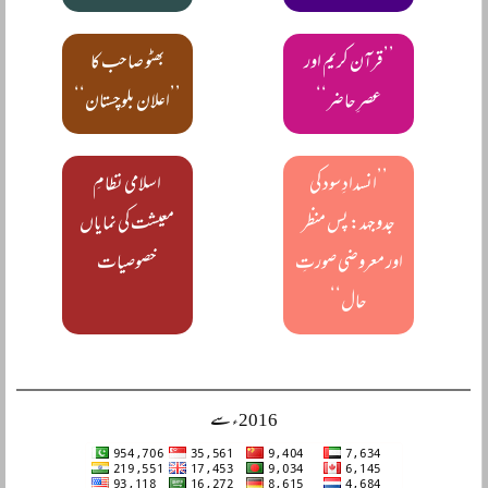
’’قرآن کریم اور
بھٹو صاحب کا
عصرِ حاضر‘‘
’’اعلان بلوچستان‘‘
’’انسدادِ سود کی
اسلامی نظامِ
جدوجہد: پس منظر
معیشت کی نمایاں
اور معروضی صورتِ
خصوصیات
حال‘‘
2016ء سے