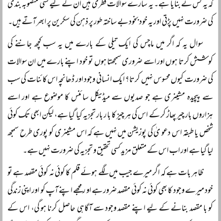
کہ یہ کس نے بنایا ہے۔ یہ سارے سوالات فطری ہیں ان کے لیے کسی منصوبہ بندی
کی ضرورت نہیں پڑتی اور یہ خود بخود بے ساختہ طور پر ذہن کی سکرین پر ابھر آتے ہیں۔
سوال یہ کہ اگر میں ماچس کی ایک تیلی کے بارے میں یہ سب کچھ جاننے کی
کوشش کرتا ہوں اور اسے ضروری سمجھتا ہوں تو خود اپنے بارے میں ان سوالات
کی ضرورت کیوں محسوس نہیں کرتا؟ ایک انسانی وجود اور ڈھانچہ اس کائنات کی سب
سے پیچیدہ مشینری ہے جو صدیوں سے میڈیکل سائنس کا موضوع ہے اور اسے
ہزاروں بار چیر پھاڑ کر کے اس کی ہر چیز کا با ر بار تجزیہ کیا گیا ہے، لیکن ابھی تک کوئی
شخص یا طبقہ اس دعو یٰ کی پوزیشن میں نہیں ہے کہ اس مشینری کو پوری طرح سمجھ
لیا گیا ہے اور اب اس کے متعلق مزید کسی تحقیق و تجزیہ کی ضرورت نہیں ہے۔
ظاہر بات ہے کہ اگر میرے جیب میں لگے ہوئے قلم کا کوئی نہ کوئی مقصد ہے تو
خود میرے وجود کا بھی کوئی نہ کوئی مقصد ضرور ہے او ر مجھے اپنے آپ کو اور اپنی زندگی
کو با مقصد بنانے کے لیے اپنے مقصد وجود سے آگاہی حاصل کرنا ہو گی، اس کے