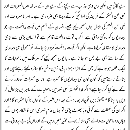
لیے کافی ہیں لیکن دنیا وی عذاب سے بچنے کے لیے ان کے ساتھ امر بالمعروف اور
نہی عن المنکر کے فریضہ کی ادائیگی کرتے رہنا بھی ضروری ہے۔ امر بالمعرو ف اور
نہی عن المنکر کی مثال یوں سمجھ لیجیے جیسے انسان کے جسم میں قوت مدافعت ہے جو
بیماریوں کو روکتی رہتی ہے، اگر یہ قوت مدافعت قائم ہے تو انسان بڑی سے بڑی
بیماری کا مقابلہ کر لیتا ہے لیکن اگر قوت مدافعت کمزور پڑ جائے تو معمولی سی بیماری
کے سامنے بھی بے بس ہو جاتا ہے۔ یا یوں سمجھ لیجیے کہ ہر ملک میں ماحولیات کا
ایک محکمہ ہوتا ہے کہ جس کے افراد ہوا، پانی، زمین وغیرہ کا جائزہ لیتے رہتے ہیں اور
بتاتے رہتے ہیں کہ کون کون سی بیماریوں کا خطرہ ہے اور ان خطرات کو دور کرنے
کے لیے کیا کرنا چاہیے؟ اگر خدانخواستہ کسی شہر میں ماحولیات کے ماہرین ہڑتال کر
دیں یا اپنا کام چھوڑ دیں تو چار چھ ماہ کے بعد اس شہر کے لوگوں کا کیا حشر ہو گا؟ اور
اگر ان کی غفلت سے کوئی وبا پھوٹ پڑی تو جہاں عام شہری اس کا شکار ہوں گے
وہاں وہ ماحولیات والے بھی متاثر ہوئے بغیر نہیں رہیں گے اور ان کی بے پروائی سے