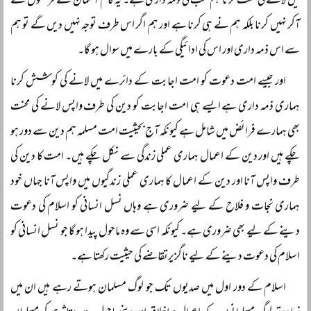
میں لانے کی محنت کرنا ہم سب کی ذمہ داری ہے۔ یہ کام آسمان سے فرشتوں نے
آکر نہیں کرنا بلکہ ہم نے ہی کرنا ہے اور ہم اگر اس طرف توجہ نہیں دیں گے تو ہم
سے اس ذمہ داری اور اس کی ادائیگی کے بارے میں سوال ہو گا۔
اور جیسے امت دعوت کو امت اجابت کے دائرے میں لانے کی کوشش کرنا
ہماری ذمہ داری ہے ایسے ہی امت اجابت کو دین کی طرف واپس لانے کی محنت
بھی ہمارے فرائض میں شامل ہے کیونکہ آج بحیثیت امت مسلمہ ہم دین سے دور ہو
چکے ہیں اور دین کے اعمال ہماری عملی زندگی سے نکل چکے ہیں۔ امت کا دین کی
طرف واپس آنا اور دین کے اعمال کا ہماری عملی زندگیوں میں واپس آنا جہاں خود
ہماری نجات و فلاح کے لیے ضروری ہے وہاں نسل انسانی کو اسلام کی دعوت
دینے کے لیے بھی ضروری ہے۔ کیونکہ اسی سے وہ ماحول پیدا ہو گا جو نسل انسانی کو
اسلام کی دعوت دینے کے لیے ناگزیرتقاضے کی حیثیت رکھتا ہے۔
اسلام کے دور اول میں صدیوں تک جو لوگ مسلمان ہوتے رہے ہیں ان میں