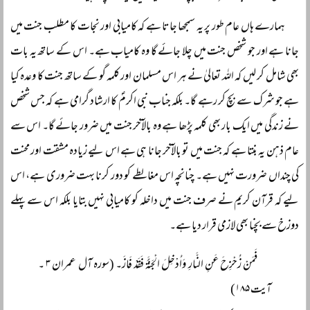
ہمارے ہاں عام طور پر یہ سمجھا جاتا ہے کہ کامیابی اور نجات کا مطلب جنت میں
جانا ہے اور جو شخص جنت میں چلا جائے گا وہ کامیاب ہے۔ اس کے ساتھ یہ بات
بھی شامل کر لیں کہ اللہ تعالیٰ نے ہر اس مسلمان اور کلمہ گو کے ساتھ جنت کا وعدہ کیا
ہے جو شرک سے بچ کر رہے گا۔ بلکہ جناب نبی اکرمؐ کا ارشاد گرامی ہے کہ جس شخص
نے زندگی میں ایک بار بھی کلمہ پڑھا ہے وہ بالآخر جنت میں ضرور جائے گا۔ اس سے
عام ذہن یہ بنتا ہے کہ جنت میں تو بالآخر جانا ہی ہے اس لیے زیادہ مشقت اور محنت
کی چنداں ضرورت نہیں ہے۔ چنانچہ اس مغالطے کو دور کرنا بہت ضروری ہے، اس
لیے کہ قرآن کریم نے صرف جنت میں داخلہ کو کامیابی نہیں بتایا بلکہ اس سے پہلے
دوزخ سے بچنا بھی لازمی قرار دیا ہے۔
فَمَنْ زُحْزِحَ عَنِ النَّارِ وَاُدْخِلَ الْجَنَّةَ فَقَدْ فَازَ۔
(سورہ آل عمران ۳ ۔
آیت ۱۸۵)