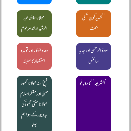
’’شہید کون‘‘ کی
مولانا حافظ عبد
بحث
الرشید ارشد مرحوم
سورۃ الرحمٰن اور جدید
دعا و اذکار اور توبہ و
سائنس
استغفار کا سلیقہ
’’الشریعہ‘‘ کا دورِ نو
شیخ الہند مولانا محمود
حسنؒ اور مفکر اسلام
مولانا مفتی محمودؒ کی
جدوجہد کے دو اہم
پہلو