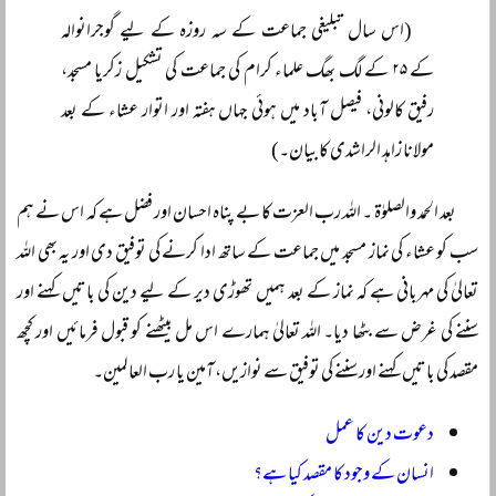
(اس سال تبلیغی جماعت کے سہ روزہ کے لیے گوجرانوالہ
کے ۲۵ کے لگ بھگ علماء کرام کی جماعت کی تشکیل زکریا مسجد،
رفیق کالونی، فیصل آباد میں ہوئی جہاں ہفتہ اور اتوار عشاء کے بعد
مولانا زاہد الراشدی کا بیان۔)
بعد الحمد والصلوٰۃ ۔ اللہ رب العزت کا بے پناہ احسان اور فضل ہے کہ اس نے ہم
سب کو عشاء کی نماز مسجد میں جماعت کے ساتھ ادا کرنے کی توفیق دی اور یہ بھی اللہ
تعالیٰ کی مہربانی ہے کہ نماز کے بعد ہمیں تھوڑی دیر کے لیے دین کی باتیں کہنے اور
سننے کی غرض سے بٹھا دیا۔ اللہ تعالیٰ ہمارے اس مل بیٹھنے کو قبول فرمائیں اور کچھ
مقصد کی باتیں کہنے اور سننے کی توفیق سے نوازیں، آمین یا رب العالمین۔
دعوت دین کا عمل
انسان کے وجود کا مقصد کیا ہے؟