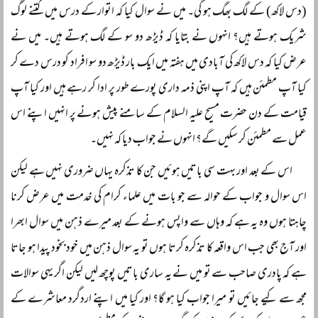
(دس لاکھ) کے لگ بھگ ہو گی۔ میں نے سوال کیا کہ اتوار کے درس میں کتنے لوگ
شریک ہوتے ہیں؟ انہوں نے بتایا کہ ڈیڑھ دو سو کے لگ ہوتے ہیں۔ میں نے
عرض کیا کہ دس لاکھ کی آبادی میں ہفتہ میں ایک بار ڈیڑھ دو سو افراد کو درس دے کر
کیا آپ مطمئن ہیں کہ آپ اپنی ذمہ داری پورے طور پر ادا کر رہے ہیں اور کیا آپ
قیامت کے دن حضرت مسیح علیہ السلام کے سامنے پیش ہونے پر انہیں اپنے اس
عمل سے مطمئن کر سکیں گے؟ انہوں نے جواب دیا کہ نہیں۔
اس کے بعد اور بہت سی باتیں ہوئیں جن کا تذکرہ یہاں ضروری نہیں ہے لیکن
اس سوال و جواب کے حوالہ سے جو بات میں علماء کرام کی خدمت میں عرض کرنا
چاہتا ہوں وہ یہ ہے کہ وہاں سے واپس ہونے کے بعد میرے ذہن میں سوال ابھرا
اور آج بھی جب اس واقعہ کا تذکرہ کرتا ہوں تو یہ سوال ذہن میں خود بخود پیدا ہو جاتا
ہے کہ پادری صاحب سے تو میں نے یہ ساری باتیں پوچھ لیں لیکن اگر یہی سوالات
مجھ سے کیے جائیں تو میرا جواب کیا ہو گا؟ اور کیا میں اپنے اردگرد معاشرے کے