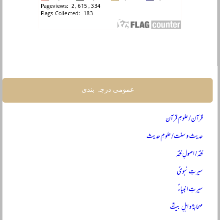
عمومی درجہ بندی
قرآن / علومِ قرآن
حدیث و سنت / علومِ حدیث
فقہ / اصولِ فقہ
سیرتِ نبویؐ
سیرتِ انبیاءؑ
صحابہؓ و اہلِ بیتؓ