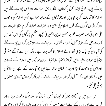
زیادہ تر لوگ مسلمانوں کے اعمال و اخلاق اور دینی ماحول سے متاثر ہو کر مسلمان
ہوئے ہیں۔ جنوبی ایشیا یعنی پاکستان، بنگلہ دیش، بھارت اور اس پورے خطے میں
اسلام کا تعارف اگر چہ مجاہدین اور جرنیلوں کے ذریعہ ہوا ہے لیکن اسلام کی دعوت
اور کروڑوں لوگوں کے قبول اسلام کی بڑی وجہ حضرات صوفیاء کرام مثلاً حضرت سید
علی ہجویریؒ اور حضرت خواجہ معین الدین اجمیریؒ جیسے عظیم بزرگوں کی اس خطہ میں
آمد ہے جن کے طرز عمل، کردار، تقو یٰ، اور دیانت سے متاثر ہو کر اس پورے خطے
کی آبادی کی ایک بڑی تعداد نے اسلام کا کلمہ پڑھا ہے۔ بلکہ اس سے آگے مشرقی
ایشیا کی طرف چلے جائیں تو انڈ ونیشیا، ملائیشیا اور ان ممالک میں اسلام کے تعارف
اور اس کی دعوت کا بڑا ذریعہ مسلمان تاجر بنے ہیں جو تجارت کے لیے ان علاقوں
میں گئے اور ان کے عمل و کردار اور دیانت و امانت کو دیکھ کر مقامی آبادی مسلمان
ہوتی چلی گئی۔
اس لیے میں یہ سمجھتا ہوں کہ پوری نسل انسانی کو اسلام کی دعوت دینا ہمارا
فریضہ ہے اور اس کے لیے امت مسلمہ کو دین کی طرف واپس لا کر اس دعوتِ