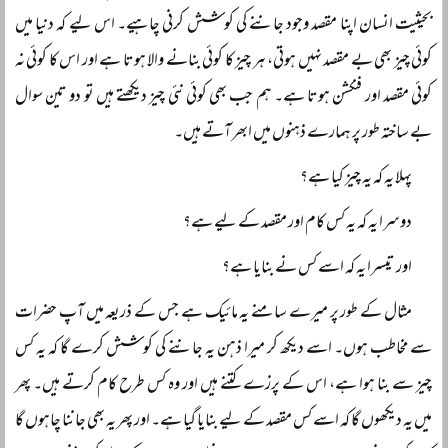
بحیثیت انسان اپنا مقصد وجود جاننے کی کوشش کرنی چاہیے۔ اس لیے کہ دنیا میں
کوئی چیز بھی بے مقصد نہیں ہوتی، ہر چیز کا کوئی بنانے والا ہوتا ہے اور اس کا کوئی نہ
کوئی مقصد اور فنکشن ہوتا ہے۔ ہم جب بھی کوئی نئی چیز دیکھتے ہیں تو دو تین سوال
بے ساختہ طور پر ہمارے ذہنوں میں ابھر آتے ہیں۔
پہلا یہ کہ یہ چیز کیا ہے؟
دوسرا یہ کہ یہ کس کام اور مقصد کے لیے ہے؟
اور تیسرا یہ کہ اسے کس نے بنایا ہے؟
مثال کے طور پر میرے سامنے یہ مائیک ہے جس کے ذریعہ میں آپ حضرات
سے مخاطب ہوں۔ اسے دیکھ کر میرا ذہن یہ جاننے کی کوشش کرے گا کہ یہ کس
چیز سے بنا ہوا ہے، اس کے پرزے کتنے ہیں اور وہ کس طرح کام کرتے ہیں۔ پھر
میں یہ دیکھوں گا کہ اسے کس مقصد کے لیے بنایا گیا ہے۔ اور پھر یہ بھی جاننا چاہوں گا