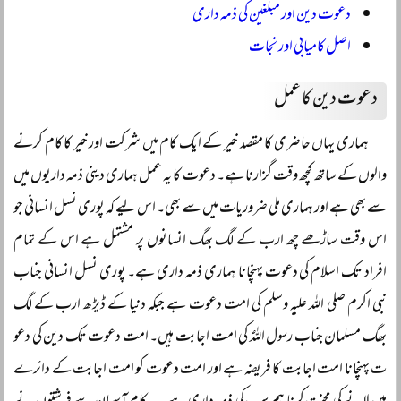
دعوت دین اور مبلغین کی ذمہ داری
اصل کامیابی اور نجات
دعوت دین کا عمل
ہماری یہاں حاضری کا مقصد خیر کے ایک کام میں شرکت اور خیر کا کام کرنے
والوں کے ساتھ کچھ وقت گزارنا ہے۔ دعوت کا یہ عمل ہماری دینی ذمہ داریوں میں
سے بھی ہے اور ہماری ملی ضروریات میں سے بھی۔ اس لیے کہ پوری نسل انسانی جو
اس وقت ساڑھے چھ ارب کے لگ بھگ انسانوں پر مشتمل ہے اس کے تمام
افراد تک اسلام کی دعوت پہنچانا ہماری ذمہ داری ہے۔ پوری نسل انسانی جناب
نبی اکرم صلی اللہ علیہ وسلم کی امت دعوت ہے جبکہ دنیا کے ڈیڑھ ارب کے لگ
بھگ مسلمان جناب رسول اللہؐ کی امت اجابت ہیں۔ امت دعوت تک دین کی دعو
ت پہنچانا امت اجابت کا فریضہ ہے اور امت دعوت کو امت اجابت کے دائرے