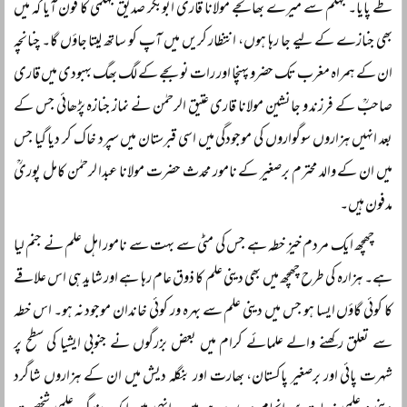
طے پایا۔ جہلم سے میرے بھانجے مولانا قاری ابوبکر صدیق جہلمی کا فون آیا کہ میں
بھی جنازے کے لیے جا رہا ہوں، انتظار کریں میں آپ کو ساتھ لیتا جاؤں گا۔ چنانچہ
ان کے ہمراہ مغرب تک حضرو پہنچا اور رات نو بجے کے لگ بھگ بہبودی میں قاری
صاحبؒ کے فرزند و جانشین مولانا قاری عتیق الرحمٰن نے نماز جنازہ پڑھائی جس کے
بعد انہیں ہزاروں سوگواروں کی موجودگی میں اسی قبرستان میں سپرد خاک کر دیا گیا جس
میں ان کے والد محترم برصغیر کے نامور محدث حضرت مولانا عبدا لرحمٰن کامل پوریؒ
مدفون ہیں۔
چھچھ ایک مردم خیز خطہ ہے جس کی مٹی سے بہت سے نامور اہل علم نے جنم لیا
ہے۔ ہزارہ کی طرح چھچھ میں بھی دینی علم کا ذوق عام رہا ہے اور شاید ہی اس علاقے
کا کوئی گاؤں ایسا ہو جس میں دینی علم سے بہرہ ور کوئی خاندان موجود نہ ہو۔ اس خطہ
سے تعلق رکھنے والے علمائے کرام میں بعض بزرگوں نے جنوبی ایشیا کی سطح پر
شہرت پائی اور برصغیر پاکستان، بھارت اور بنگلہ دیش میں ان کے ہزاروں شاگرد