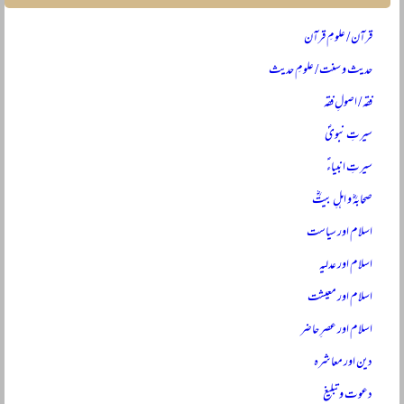
قرآن / علومِ قرآن
حدیث و سنت / علومِ حدیث
فقہ / اصولِ فقہ
سیرتِ نبویؐ
سیرتِ انبیاءؑ
صحابہؓ و اہلِ بیتؓ
اسلام اور سیاست
اسلام اور عدلیہ
اسلام اور معیشت
اسلام اور عصرِ حاضر
دین اور معاشرہ
دعوت و تبلیغ