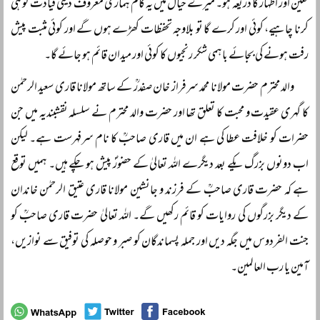
تعین اور اظہار کا ذریعہ ہو۔ میرے خیال میں یہ کام ہماری معروف دینی قیادت کو ہی
کرنا چاہیے، کوئی اور کرے گا تو بلاوجہ تحفظات کھڑے ہوں گے اور کوئی مثبت پیش
رفت ہونے کی بجائے باہمی شکر رنجیوں کا کوئی اور میدان قائم ہو جائے گا۔
والد محترم حضرت مولانا محمد سرفراز خان صفدرؒ کے ساتھ مولانا قاری سعید الرحمٰن
کا گہری عقیدت و محبت کا تعلق تھا اور حضرت والد محترم نے سلسلہ نقشبندیہ میں جن
حضرات کو خلافت عطا کی ہے ان میں قاری صاحبؒ کا نام سرفہرست ہے۔ لیکن
اب دونوں بزرگ یکے بعد دیگرے اللہ تعالیٰ کے حضورؐ پیش ہو چکے ہیں۔ ہمیں توقع
ہے کہ حضرت قاری صاحبؒ کے فرزند و جانشین مولانا قاری عتیق الرحمٰن خاندان
کے دیگر بزرگوں کی روایات کو قائم رکھیں گے۔ اللہ تعالیٰ حضرت قاری صاحبؒ کو
جنت الفردوس میں جگہ دیں اور جملہ پسماندگان کو صبر و حوصلہ کی توفیق سے نوازیں،
آمین یا رب العالمین۔