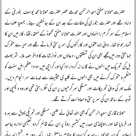
حضرت مولانا مفتی احمد الرحمٰن محدث عصر حضرت مولانا محمد یوسف بنوریؒ کے
داماد تھے اور حضرت بنوری کی وفات کے بعد ان کے جانشین بنے۔ جمعیۃ علمائے
اسلام کے سرگرم راہنماؤں اور حضرت مولانا مفتی محمودؒ کے معتمد رفقاء کار میں ان کا
شمار ہوتا تھا۔ دینی جماعتوں اور کارکنوں کی سرپرستی فرماتے تھے اور میرے متحرک
جماعتی دور میں مجھے بھی ان کی شفقتوں، دعاؤں اور نوازشات کا وافر حصہ ملا۔ شریعت
بل کی تحریک میں انہوں نے قائدانہ کردار ادا کیا اور کراچی میں سواد اعظم اہل سنت کو
منظم و متحرک کرنے میں بھی انہوں نے کلیدی حیثیت سے خدمات سر انجام دیں۔
ملک بھر کی دینی تحریکات اور مسلکی سرگرمیوں پر ان کی نظر رہتی تھی اور وہ دلچسپی اور
توجہ کے ساتھ ان کی سرپرستی و معاونت کرتے تھے۔
مولانا قاری سعید الرحمٰن کو بھی اللہ تعالیٰ نے علمی، مسلکی اور تحریکی ذوق سے بہرہ
ور فرمایا تھا اور راولپنڈی صدر میں کشمیر روڈ پر ان کے قائم کردہ تعلیمی ادارہ جامعہ
اسلامیہ کو ان حوالوں سے مرکزیت کا مقام حاصل تھا۔ ایک دور میں شیخ الحدیثؒ