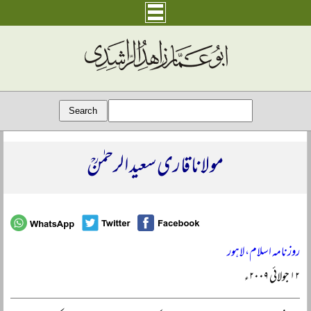
مولانا قاری سعید الرحمٰنؒ
روزنامہ اسلام، لاہور
۱۲ جولائی ۲۰۰۹ء