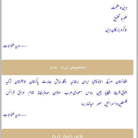
دین و حکمت
علم و تحقیق
تذکرہ بزرگانِ دین
— مزید عنوانات
مخصوص درجہ بندی
افغانستان
امریکہ
انڈونیشیا
ایران
برطانیہ
بنگلہ دیش
بھارت
پاکستان
تاجکستان
ترکیہ
جنوبی افریقہ
چیچنیا
چین
روس
سعودی عرب
سوڈان
سویٹزرلینڈ
شام
عراق
فرانس
فلسطین و اسرائیل
مصر
میانمار برما
— مزید عنوانات
تلاش باعتبار تاریخ