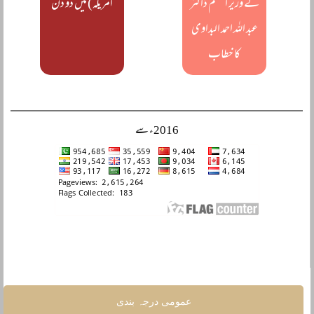
کے وزیر اعظم ڈاکٹر
امریکہ) میں دو دن
عبد اللہ احمد البداوی
کا خطاب
2016ء سے
عمومی درجہ بندی