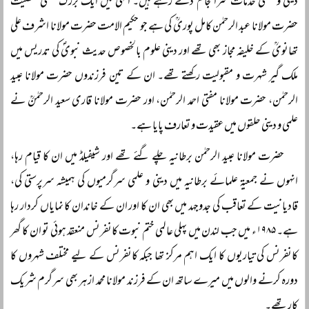
دینی و علمی خدمات سرانجام دے رہے ہیں۔ انہی میں ایک بزرگ علمی شخصیت
حضرت مولانا عبد الرحمٰن کامل پوریؒ کی ہے جو حکیم الامت حضرت مولانا اشرف علی
تھانویؒ کے خلیفہ مجاز بھی تھے اور دینی علوم بالخصوص حدیث نبویؐ کی تدریس میں
ملک گیر شہرت و مقبولیت رکھتے تھے۔ ان کے تین فرزندوں حضرت مولانا عبید
الرحمٰن، حضرت مولانا مفتی احمد الرحمٰن، اور حضرت مولانا قاری سعید الرحمٰنؒ نے
علمی و دینی حلقوں میں عقیدت و تعارف پایا ہے۔
حضرت مولانا عبید الرحمٰن برطانیہ چلے گئے تھے اور شیفیلڈ میں ان کا قیام رہا،
انہوں نے جمعیۃ علمائے برطانیہ میں دینی و علمی سرگرمیوں کی ہمیشہ سرپرستی کی،
قادیانیت کے تعاقب کی جدوجہد میں بھی ان کا اور ان کے خاندان کا نمایاں کردار رہا
ہے۔ ۱۹۸۵ء میں جب لندن میں پہلی عالمی ختم نبوت کانفرنس منعقد ہوئی تو ان کا گھر
کانفرنس کی تیاریوں کا ایک اہم مرکز تھا جبکہ کانفرنس کے لیے مختلف شہروں کا
دورہ کرنے والوں میں میرے ساتھ ان کے فرزند مولانا محمد ازہر بھی سرگرم شریک
کار تھے۔