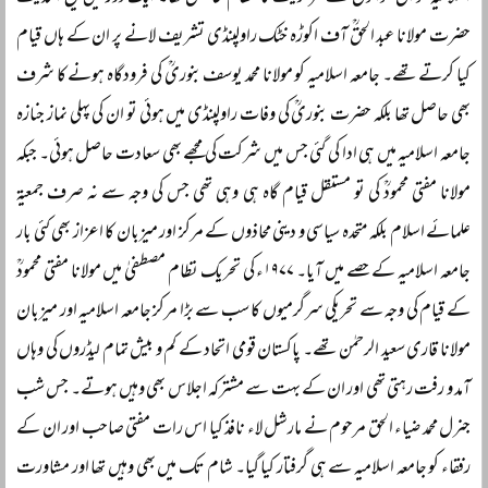
حضرت مولانا عبد الحقؒ آف اکوڑہ خٹک راولپنڈی تشریف لانے پر ان کے ہاں قیام
کیا کرتے تھے۔ جامعہ اسلامیہ کو مولانا محمد یوسف بنوریؒ کی فرودگاہ ہونے کا شرف
بھی حاصل تھا بلکہ حضرت بنوریؒ کی وفات راولپنڈی میں ہوئی تو ان کی پہلی نماز جنازہ
جامعہ اسلامیہ میں ہی ادا کی گئی جس میں شرکت کی مجھے بھی سعادت حاصل ہوئی۔ جبکہ
مولانا مفتی محمودؒ کی تو مستقل قیام گاہ ہی وہی تھی جس کی وجہ سے نہ صرف جمعیۃ
علمائے اسلام بلکہ متحدہ سیاسی و دینی محاذوں کے مرکز اور میزبان کا اعزاز بھی کئی بار
جامعہ اسلامیہ کے حصے میں آیا۔ ۱۹۷۷ء کی تحریک نظام مصطفیٰ میں مولانا مفتی محمودؒ
کے قیام کی وجہ سے تحریکی سرگرمیوں کا سب سے بڑا مرکز جامعہ اسلامیہ اور میزبان
مولانا قاری سعید الرحمٰن تھے۔ پاکستان قومی اتحاد کے کم و بیش تمام لیڈروں کی وہاں
آمد و رفت رہتی تھی اور ان کے بہت سے مشترکہ اجلاس بھی وہیں ہوتے۔ جس شب
جنرل محمد ضیاء الحق مرحوم نے مارشل لاء نافذ کیا اس رات مفتی صاحب اور ان کے
رفقاء کو جامعہ اسلامیہ سے ہی گرفتار کیا گیا۔ شام تک میں بھی وہیں تھا اور مشاورت