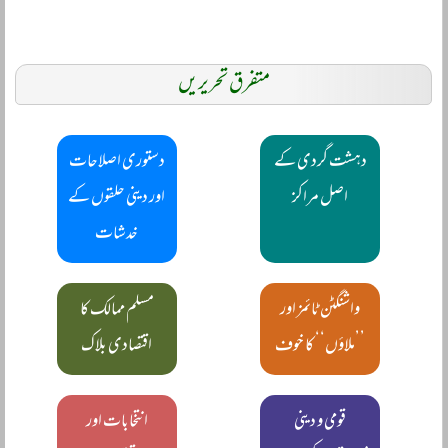
متفرق تحریریں
دہشت گردی کے
دستوری اصلاحات
اصل مراکز
اور دینی حلقوں کے
خدشات
واشنگٹن ٹائمز اور
مسلم ممالک کا
’’ملاؤں‘‘ کا خوف
اقتصادی بلاک
قومی و دینی
انتخابات اور