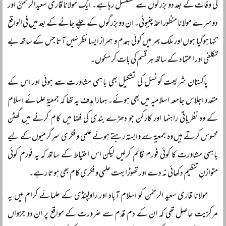
کی وفات کے بعد دو بزرگوں سے مسلسل رہا ہے۔ ایک مولانا قاری سعید الرحمٰنؒ اور
دوسرے مولانا منظور احمدؒ چنیوٹی۔ ان دو بزرگوں کے چلے جانے کے بعد میں فی الواقع
تنہا ہوگیا ہوں اور ملک بھر میں کوئی ہمدم و ہمراز ایسا نظر نہیں آتا جس کے ساتھ بے
تکلفی اور اعتماد کے ساتھ ہر قسم کی بات کر سکوں۔
پاکستان شریعت کونسل کی تشکیل بھی باہمی مشاورت سے ہوئی اور اس کے
متعدد اجلاس جامعہ اسلامیہ میں بھی ہوئے۔ ہمارا ہدف یہ تھا کہ جمعیۃ علمائے اسلام
کے وہ نظریاتی راہنما اور کارکن جو دھڑے بندی کی فضا میں کام کرنے میں گھٹن
محسوس کرتے ہیں وہ جمعیۃ سے وابستہ رہتے ہوئے علمی و فکری سرگرمیوں کے لیے
باہمی مشاورت کا کوئی فورم قائم کرلیں لیکن اس احتیاط کے ساتھ کہ یہ فورم کوئی
متوازن تنظیم دکھائی نہ دے اور تھوڑا بہت علمی و فکری کام بھی ہوتا رہے۔
مولانا قاری سعید الرحمٰن کو اسلام آباد اور راولپنڈی کے علمائے کرام میں یہ
مرکزیت حاصل تھی کہ ان کے دم قدم سے ضرورت کے مواقع پر ان دو جڑواں