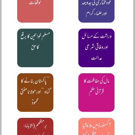
خودمختاری کی جدوجہد
توقعات
اور علماء کرام
وراثت کے مسائل
مسلم خواتین کا برقع
اور وفاقی شرعی
کا حق
عدالت
مال کی حفاظت کا
’’پاکستان بنانے کا
قرآنی حکم
گناہ‘‘ اور مولانا مفتی
محمودؒ
آکسفورڈ میں ملائیشیا
برمنگھم (الاباما،