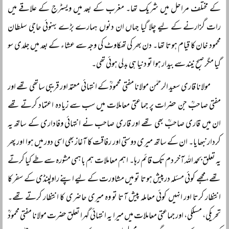
کے مختلف مراحل میں شریک تھا۔ مغرب کے بعد میں ویسٹرج کے علاقے میں
رات گزارنے کے لیے چلا گیا جہاں ان دنوں ہمارے بڑے بہنوئی حاجی سلطان
محمود خان کا قیام ہوتا تھا۔ دن بھر کی تھکاوٹ کی وجہ سے عشاء کے بعد میں جلدی سو
گیا مگر صبح نیند سے بیدار ہوا تو دنیا ہی بدلی ہوئی تھی۔
مولانا قاری سعید الرحمٰن مولانا مفتی محمودؒ کے انتہائی معتمد اور قریبی ساتھی تھے اور
مفتی صاحبؒ جن حضرات پر جماعتی معاملات میں سب سے زیادہ اعتماد کرتے تھے
ان میں قاری صاحبؒ بھی تھے اور قاری صاحب نے انتہائی وفاداری کے ساتھ یہ
کردار نبھایا۔ ان کے ساتھ میری دوستی اور رفاقت کا آغاز بھی اسی دور میں ہوا اور پھر
یہ تعلق بحمد اللہ آخر دم تک قائم رہا۔ اہم معاملات ہم باہمی مشورہ سے طے کیا کرتے
تھے، مجھے کوئی مسئلہ درپیش ہوتا تو میں مشاورت کے لیے اپنے راولپنڈی کے سفر کا
انتظار کرتا اور انہیں کوئی معاملہ پیش آتا تو وہ میری حاضری کا انتظار کرتے تھے۔
تحریکی، مسلکی، اور جماعتی معاملات میں میرا یہ انتہائی گہرا تعلق حضرت مولانا مفتی محمودؒ