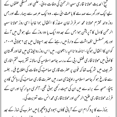
شیخ الحدیث مولانا قاری سعید الرحمٰنؒ کی وفات دینی، علمی اور مسلکی حلقوں کے
لیے ایک اور گہرے صدمے کا باعث بنی ہے۔ وہ ایک عرصہ سے بیمار تھے اور جس
روز والد محترم مولانا محمد سرفراز خان صفدرؒ کا انتقال ہوا غالباً اسی روز مولانا سعید
الرحمٰن کا دل کا آپریشن ہوا جس کے بعد وہ ایک یا دو روز کے لیے ہوش میں آئے
اور پھر مسلسل نگہداشت کے وارڈ میں رہنے کے بعد ہسپتال میں ہی ۶ جولائی ۲۰۰۹ء
کو ان کا انتقال ہوگیا، انا للہ وانا الیہ راجعون۔ میں اس روز روالپنڈی میں تھا اور گلستان
کالونی میں مولانا قاری فضل ربی کے مدرسہ جامعہ اسلامیہ کی سالانہ تقریب ختم بخاری
شریف میں شریک تھا کہ فون پر حضرت قاری صاحبؒ کی وفات کی اطلاع ملی۔ جلسہ
سے فارغ ہو کر جامعہ اسلامیہ راولپنڈی صدر میں حضرت قاری صاحبؒ کی رہائش گاہ پر
پہنچا، مسجد کے برامدے میں ان کی میت رکھی ہوئی تھی، آخری دیدار کیا اور ان کے
فرزند مولانا قاری عتیق الرحمٰن اور مولانا قاری محمد انس سے تعزیت کی۔
جنازے کا پروگرام ان کے آبائی گاؤں بہبودی (چھچھ) میں مغرب کی نماز کے بعد