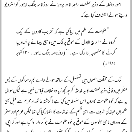
امورِ داخلہ کے وزیر مملکت راجہ نادر پرویز نے روزنامہ جنگ لاہور کو انٹرویو
دیتے ہوئے انکشاف کیا ہے کہ
’’حکومت کے علم میں لایا گیا ہے کہ تخریب کاروں کے ایک
گروہ نے ۱۲ ربیع الاول کے موقع پر ملک میں وسیع پیمانے پر فساد بپا
کرنے کا منصوبہ بنا رکھا ہے۔‘‘ (روزنامہ جنگ لاہور ۔ ۳۰ اکتوبر
۱۹۸۷ء)
ملک کے مختلف حصوں میں تسلسل کے ساتھ ہونے والے بم دھماکوں کے پس
منظر میں وفاقی وزیر مملکت کا یہ خدشہ اگرچہ کچھ زیادہ خلافِ قیاس نہیں ہے لیکن سوال
یہ ہے کہ خود حکومت کا رویہ اس سلسلہ میں کیا ہے؟ گزشتہ عاشوراء محرم سے قبل بھی
حکمران طبقہ کی طرف سے اسی قسم کے خدشات کا اظہار کیا گیا تھا لیکن محرم اور صفر
کے دوران ماتمی جلوسوں کے موقع پر خود حکومت نے جو کردار ادا کیا ہے اور کراچی،