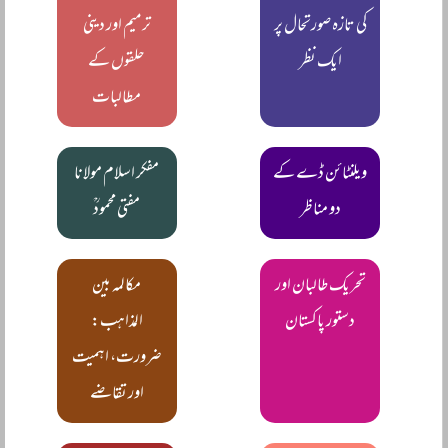
کی تازہ صورتحال پر
ترمیم اور دینی
ایک نظر
حلقوں کے
مطالبات
ویلنٹائن ڈے کے
مفکر اسلام مولانا
دو مناظر
مفتی محمودؒ
تحریک طالبان اور
مکالمہ بین
دستور پاکستان
المذاہب:
ضرورت، اہمیت
اور تقاضے