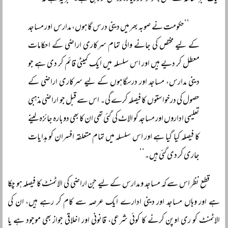
’’حکومت نے صوبہ بھر میں دینی درس گاہوں، مدارس اور مساجد
کے لیے مختص کی جانے والی تمام سرکاری اراضی کے احکامات
معطل کر دیے ہیں اور اس سلسلہ میں ایک کمیٹی قائم کر دی ہے جو
دینی مدارس، مساجد اور درسگاہوں کے لیے سرکاری اراضی کے
حصول کی درخواستوں کا فیصلہ کرے گی۔ اس سے قبل جو اراضی مذہبی
تعلیمی اداروں اور مساجد کو الاٹ کی گئی تھی ان کا بھی دوبارہ جائزہ لینے
کا فیصلہ کیا گیا ہے اور اس سلسلہ میں تمام متعلقہ افسران کو ہدایات
جاری کر دی گئی ہیں۔‘‘
قطع نظر اس سے کہ مساجد و مدارس کے لیے جن اراضی کی الاٹمنٹ کا فیصلہ ہو چکا
ہے اور وہاں مساجد اور دینی ادارے ایک عرصہ سے کام کر رہے ہیں، ان کی
الاٹمنٹ کو ری اوپن کرنے کا کوئی شرعی، قانونی اور اخلاقی جواز بھی موجود ہے یا