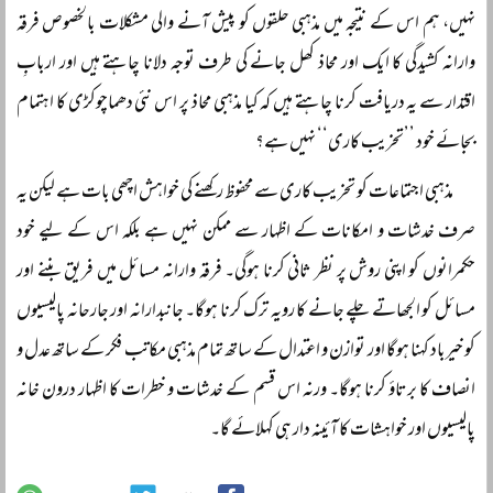
نہیں، ہم اس کے نتیجہ میں مذہبی حلقوں کو پیش آنے والی مشکلات بالخصوص فرقہ
وارانہ کشیدگی کا ایک اور محاذ کھل جانے کی طرف توجہ دلانا چاہتے ہیں اور اربابِ
اقتدار سے یہ دریافت کرنا چاہتے ہیں کہ کیا مذہبی محاذ پر اس نئی دھماچوکڑی کا اہتمام
بجائے خود ’’تخریب کاری‘‘ نہیں ہے؟
مذہبی اجتماعات کو تخریب کاری سے محفوظ رکھنے کی خواہش اچھی بات ہے لیکن یہ
صرف خدشات و امکانات کے اظہار سے ممکن نہیں ہے بلکہ اس کے لیے خود
حکمرانوں کو اپنی روش پر نظر ثانی کرنا ہوگی۔ فرقہ وارانہ مسائل میں فریق بننے اور
مسائل کو الجھاتے چلے جانے کا رویہ ترک کرنا ہوگا۔ جانبدارانہ اور جارحانہ پالیسیوں
کو خیرباد کہنا ہوگا اور توازن و اعتدال کے ساتھ تمام مذہبی مکاتب فکر کے ساتھ عدل و
انصاف کا برتاؤ کرنا ہوگا۔ ورنہ اس قسم کے خدشات و خطرات کا اظہار درون خانہ
پالیسیوں اور خواہشات کا آئینہ دار ہی کہلائے گا۔