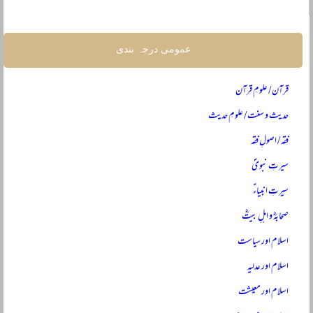
عمومی درجہ بندی
قرآن / علومِ قرآن
حدیث و سنت / علومِ حدیث
فقہ / اصولِ فقہ
سیرتِ نبویؐ
سیرتِ انبیاءؑ
صحابہؓ و اہلِ بیتؓ
اسلام اور سیاست
اسلام اور عدلیہ
اسلام اور معیشت