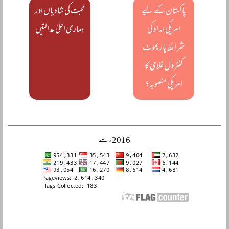
پاکستان کے لیے
محبت کی شادیاں اور
امریکی امداد کی
ہماری اعلیٰ عدالتیں
شرائط یا ریموٹ
کنٹرول غلامی کا
امریکی منصوبہ؟
2016ء سے