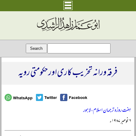
فرقہ ورانہ تخریب کاری اور حکومتی رویہ
ہفت روزہ ترجمان اسلام، لاہور
۶ نومبر ۱۹۸۷ء