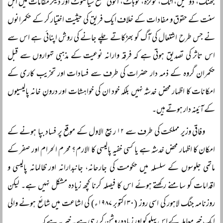
جھنگ، دومیل، اٹک، گولڑہ، کوہاٹ، اگوکی ضلع سیالکوٹ اور دیگر مقامات میں اہل
سنت کے حقوق و مفادات کے خلاف ایک فریق کی حیثیت اختیار کر کے حکمرانوں
نے جس طرح اشتعال کی آگ کو بھڑکاتے چلے جانے کی روش اپنائی ہے اس سے
اس تاثر کی تصدیق ہوتی ہے کہ فرقہ وارانہ نوعیت کے مذہبی تہواروں سے قبل
حکمران گروہ کے ذمہ دار حضرات کی طرف سے فسادات اور تخریب کاری کے
امکانات کا اظہار محض خدشہ نہیں بلکہ خود ان کی خواہشات اور درونِ خانہ پالیسیوں
کے آئینہ دار ہوتے ہیں۔
وفاقی وزیر مملکت کی طرف سے ۱۲ ربیع الاول کے موقع پر فساد بپا ہونے کے
امکان کا اظہار محض خدشہ ہے یا کسی خفیہ پالیسی کا الارم؟ محرم الحرام اور صفر کے
ماتمی جلوسوں کے سلسلہ میں حکومت کی جارحانہ، جانبدارانہ اور ظالمانہ پالیسی و
اقدامات کو سامنے رکھتے ہوئے اس کا فیصلہ کرنا کچھ زیادہ مشکل نہیں ہے۔ لیکن
روزنامہ جنگ لاہور کی اسی روز (۳۰ اکتوبر ۱۹۸۷ء) کی اشاعت میں شائع ہونے والی
ایک خبر معاملہ کے اس پہلو کو اور زیادہ روشن کر رہی ہے۔ خبر یہ ہے کہ