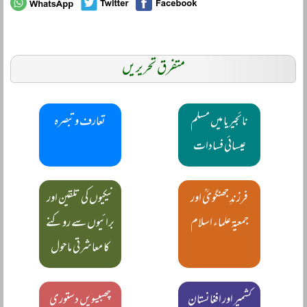
متفرق تحریریں
نائجیریا میں مسلم
تعارف و تبصرہ
عیسائی فسادات
فرزندِ جھنگویؒ اور
نیکیوں کی تلقین اور
جمعیۃ علماء اسلام
برائیوں سے روکنے
کا معاشرتی ماحول
کشمیر اور افغانستان
چھبیسویں دستوری