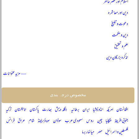
اسلام اور عصرِ حاضر
دین اور معاشرہ
دعوت و تبلیغ
دین و حکمت
علم و تحقیق
تذکرہ بزرگانِ دین
— مزید عنوانات
مخصوص درجہ بندی
افغانستان
امریکہ
انڈونیشیا
ایران
برطانیہ
بنگلہ دیش
بھارت
پاکستان
تاجکستان
ترکیہ
جنوبی افریقہ
چیچنیا
چین
روس
سعودی عرب
سوڈان
سویٹزرلینڈ
شام
عراق
فرانس
فلسطین و اسرائیل
مصر
میانمار برما