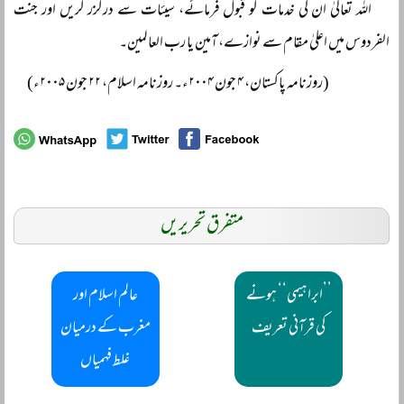
اللہ تعالیٰ ان کی خدمات کو قبول فرمائے، سیئات سے درگزر کریں اور جنت
الفردوس میں اعلیٰ مقام سے نوازے، آمین یا رب العالمین۔
(روزنامہ پاکستان، ۴ جون ۲۰۰۴ء۔ روزنامہ اسلام، ۲۲ جون ۲۰۰۵ء)
متفرق تحریریں
’’ابراہیمی‘‘ ہونے
عالم اسلام اور
کی قرآنی تعریف
مغرب کے درمیان
غلط فہمیاں