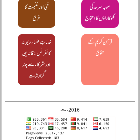
صوبہ سرحد کی
فئی اور غنیمت کا
گلوکاراؤں کا احتجاج
فرق
قرآن کریم کے
خدماتِ علماء دیوبند
حقوق
کانفرنس: قائدین
اور شرکاء سے چند
گزارشات
2016ء سے