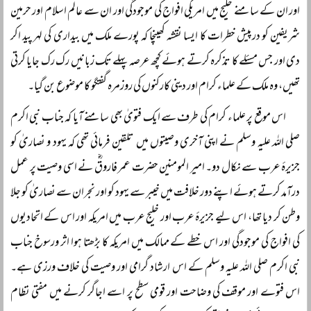
اور ان کے سامنے خلیج میں امریکی افواج کی موجودگی اور ان سے عالم اسلام اور حرمین
شریفین کو درپیش خطرات کا ایسا نقشہ کھینچا کہ پورے ملک میں بیداری کی لہر پید اکر
دی اور جس مسئلے کا تذکرہ کرتے ہوئے کچھ عرصہ پہلے تک زبانیں رک رک جایا کرتی
تھیں، وہ ملک کے علماء کرام اور دینی کارکنوں کی روزمرہ گفتگو کا موضوع بن گیا۔
اس موقع پر علماء کرام کی طرف سے ایک فتویٰ بھی سامنے آیا کہ جناب نبی اکرم
صلی اللہ علیہ وسلم نے اپنی آخری وصیتوں میں تلقین فرمائی تھی کہ یہود و نصاریٰ کو
جزیرۂ عرب سے نکال دو۔ امیر المومنین حضرت عمر فاروقؓ نے اسی وصیت پر عمل
درآمد کرتے ہوئے اپنے دور خلافت میں خیبر سے یہود کو اور نجران سے نصاریٰ کو جلا
وطن کر دیا تھا، اس لیے جزیرۂ عرب اور خلیج عرب میں امریکہ اور اس کے اتحادیوں
کی افواج کی موجودگی اور اس خطے کے ممالک میں امریکہ کا بڑھتا ہوا اثر ورسوخ جناب
نبی اکرم صلی اللہ علیہ وسلم کے اس ارشاد گرامی اور وصیت کی خلاف ورزی ہے۔
اس فتوے اور موقف کی وضاحت اور قومی سطح پر اسے اجاگر کرنے میں مفتی نظام