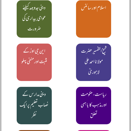
اسلام اور سائنس
دینی جدوجہد کیلئے
عوامی بیداری کی
ضرورت
شیخ التفسیر حضرت
این جی اوز کے
مولانا احمد علی
مثبت اور منفی پہلو
لاہوریؒ
ریاست، حکومت
دینی مدارس کے
اور مذہب کا باہمی
نصاب تعلیم پر ایک
تعلق
نظر