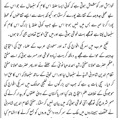
خواہش اور کوشش ہوتی ہے کہ کوئی ایسا حلقہ اس کام کو سنبھال لے جو اس کے
لیے عملی جدوجہد کے تقاضے پورے کر سکتا ہو، کیونکہ بہت سے ایسے تقاضوں کو عملاً
پورا کرنا میرے بس میں نہیں ہوتا اس لیے جب کوئی حلقہ یا بزرگ اس کام کو
سنبھال لیتا ہے تو مجھے بہت خوشی ہوتی ہے اور میں حتی الوسع تعاون بھی کرتا ہوں۔
خلیج عرب میں امریکی افواج کی آمد اور سعودی عرب کے علماء حق کی احتجاجی
جدوجہد کے حوالے سے مجھے یہ دیکھ کر بہت زیادہ خوشی اور مسرت ہوئی کہ اسے مفتیٔ
اعظم حضرت مولانا مفتی رشید احمد لدھیانویؒ کے حلقے نے اور پھر حضرت مولانا مفتی
نظام الدین شامزئی شہیدؒ نے سنبھال لیا اور اس خوبی کے ساتھ سنبھالا کہ اس کا حق ادا
کر دیا۔ سچی بات یہ ہے کہ جب ان بزرگوں نے خلیجی ممالک میں امریکی افواج کی
موجودگی کے خلاف علم احتجاج بلند کیا اور پاکستان کے دینی حلقوں کو بیدار کرنے کی
مہم شروع کی تو مجھے اتنی خوشی ہوئی کہ میں بیان نہیں کر سکتا۔مفتی نظام الدین شامزئی
نے مختلف سیمیناروں میں ملک کے سرکردہ دانش وروں کو جمع کرنے کا اہتمام کیا