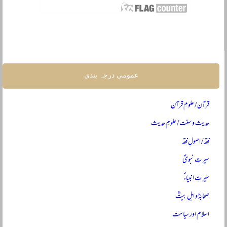
عمومی درجہ بندی
قرآن / علومِ قرآن
حدیث و سنت / علومِ حدیث
فقہ / اصولِ فقہ
سیرتِ نبویؐ
سیرتِ انبیاءؑ
صحابہؓ و اہلِ بیتؓ
اسلام اور سیاست