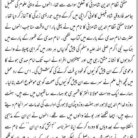
مفتی نظام الدین شامزئی کا تعلق سوات سے تھا، انہوں نے دینی علوم کی تکمیل
جامعہ فاروقیہ شاہ فیصل کالونی کراچی میں کر کے وہیں تدریسی زندگی کا آغاز کر دیا تھا۔
مولانا مفتی نظام الدین شامزئی کا نام میں نے پہلی بار اس وقت سنا جب انہوں نے
حضرت امام مہدی کے بارے میں کتاب لکھی۔ امام مہدی کے ظہور کے بارے میں
جناب نبی اکرم صلی اللہ علیہ وسلم کی پیش گوئیاں ہر دور میں گمراہی پھیلانے والے
گروہوں کا نشانہ مشق رہی ہیں اور سینکڑوں افراد نے اب تک امام مہدی ہونے کا
دعویٰ کر کے ان پیش گوئیوں کو خود پر فٹ کرنے کی کوشش کی۔ اس کے رد عمل
میں کچھ اہل علم نے سرے سے ان پیش گوئیوں کی صحت کو ہی موضوع بحث بنا لیا۔
ہمارے ایک دوست مولانا اختر کاشمیری جو ہمارے ساتھیوں میں سے ہیں، ہفت
روزہ خدام الدین لاہور اور ہفت روزہ چٹان لاہور کی ادارت کی خدمات سرانجام دیتے
رہے ہیں، اچھا لکھنے اور بولنے والوں میں سے تھے، انہوں نے ایران کے مذہبی
انقلاب کے بعد وہاں کا دورہ کر کے اپنا سفرنامہ ’’آتش کدہ ایران’’ کے نام سے