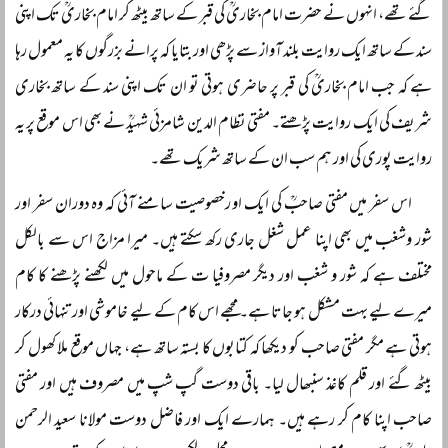
گئے تھے، انہوں نے حضرت امام بخاریؒ کی قبر کے ساتھ بیٹھ کر امام بخاریؒ تک اپنی
سند کے ساتھ ایک روایت بلند آواز سے پڑھی اور بتایا کہ پرانے بزرگوں کا یہ معمول رہا
ہے کہ جب امام بخاریؒ کی قبر پر حاضری ہوتی تو ان تک اپنی سند کے ساتھ بخاری
شریف کی ایک روایت پڑھتے۔ مفتی نظام الدین شامزئی شہیدؒ نے بھی اس موقع پر یہ
روایت پوری کی اور ہم سب ان کے ساتھ شریک تھے۔
اس سفر میں مفتی صاحبؒ کی ایک او رخصوصیت سامنے آئی کہ وہ دوران سفر اور
شور وشغب میں بھی اپنا عمل شغل جاری رکھ سکتے ہیں۔ میرا مزاج اس سے بالکل
مختلف ہے کہ شور و شغب اور دیگر مصروفیا ت کے ماحول میں لکھنے پڑھنے کا کام
میرے لیے بہت مشکل ہو جاتا ہے۔ مجھے اس کام کے لیے خاموشی اور تنہائی درکار
ہوتی ہے مگر مفتی صاحب کو دیکھا کہ کتابوں کا بستہ ساتھ ہے، جہاں موقع ملا کھول کر
بیٹھ گئے اور قلم کاغذ سنبھال لیا۔ باقی دوست گپ شپ میں مصروف ہیں اور مفتی
صاحب اپنا کام کر رہے ہیں۔ ہمارے ایک اور فاضل دوست مولانا سعید الرحمن