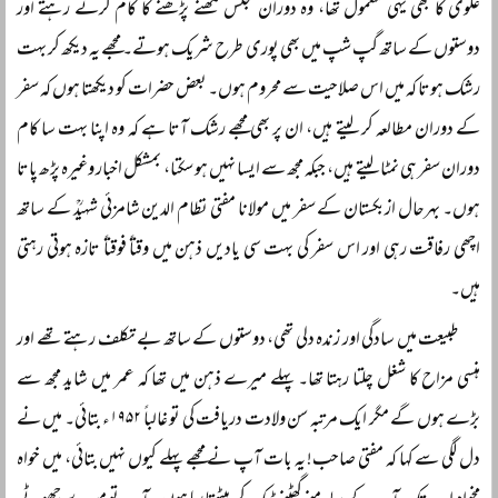
علویؒ کا بھی یہی معمول تھا، وہ دوران مجلس لکھنے پڑھنے کا کام کرتے رہتے اور
دوستوں کے ساتھ گپ شپ میں بھی پوری طرح شریک ہوتے۔ مجھے یہ دیکھ کر بہت
رشک ہوتا کہ میں اس صلاحیت سے محروم ہوں۔ بعض حضرات کو دیکھتا ہوں کہ سفر
کے دوران مطالعہ کر لیتے ہیں، ان پر بھی مجھے رشک آتا ہے کہ وہ اپنا بہت سا کام
دوران سفر ہی نمٹا لیتے ہیں، جبکہ مجھ سے ایسا نہیں ہو سکتا، بمشکل اخبار وغیرہ پڑھ پاتا
ہوں۔ بہرحال ازبکستان کے سفر میں مولانا مفتی نظام الدین شامزئی شہیدؒ کے ساتھ
اچھی رفاقت رہی اور اس سفر کی بہت سی یادیں ذہن میں وقتاً‌ فوقتاً‌ تازہ ہوتی رہتی
ہیں۔
طبیعت میں سادگی اور زندہ دلی تھی، دوستوں کے ساتھ بے تکلف رہتے تھے اور
ہنسی مزاح کا شغل چلتا رہتا تھا۔ پہلے میرے ذہن میں تھا کہ عمر میں شاید مجھ سے
بڑے ہوں گے مگر ایک مرتبہ سن ولادت دریافت کی تو غالباً‌ ۱۹۵۲ء بتائی۔ میں نے
دل لگی سے کہا کہ مفتی صاحب! یہ بات آپ نے مجھے پہلے کیوں نہیں بتائی، میں خواہ