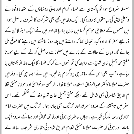
سلسلہ شروع ہوا تو پاکستان سے علماء کرام اور دینی رہنماؤں کے متعدد وفود نے
وسطی ایشیا کی ریاستوں کا دورہ کیا۔ ایک وفد میں مجھے بھی شرکت کا شرف حاصل ہوا۔
میں معمول کے مطابق موسم گرما میں لندن جا رہا تھا اور میں نے ازبک ایئر لائن کے
ذریعے سفر کا ارادہ کیا، خیال تھا کہ راستے میں چند روز تاشقند میں رہنے کا موقع مل
جائے گا۔ وہاں کے حالات کے بارے میں معلومات حاصل کرنے کے لیے مولانا
مفتی محمد جمیل خان شہیدؒ سے رابطہ کیا تو انہوں نے کہا کہ علماء کا ایک وفد ازبکستان جا
رہا ہے، آپ بھی اس کے ساتھ ہی پروگرام بنا لیں۔ میں نے ایسا ہی کیا۔ وفد میں
حضرت مولانا ڈاکٹر عبد الرزاق اسکندر، مولانا فداء الرحمن درخواستی اور مولانا مفتی نظا
م الدینؒ شامزئی بھی شامل تھے ،جبکہ مفتی جمیل خان شہیدؒ وفد کے منتظم تھے۔ اس
سفر میں تاشقند کے علاوہ سمرقند اور خرتنگ بھی جانا ہوا۔ خرتنگ میں حضرت امام
بخاری رحمہ اللہ کی قبر ہے۔ وہاں حاضری ہوئی اور فاتحہ خوانی اور دعا کے علاوہ ایک
بات اور ہوئی کہ حضرت مولانا مفتی نظام الدینؒ شامزئی بخاری شریف ساتھ لے