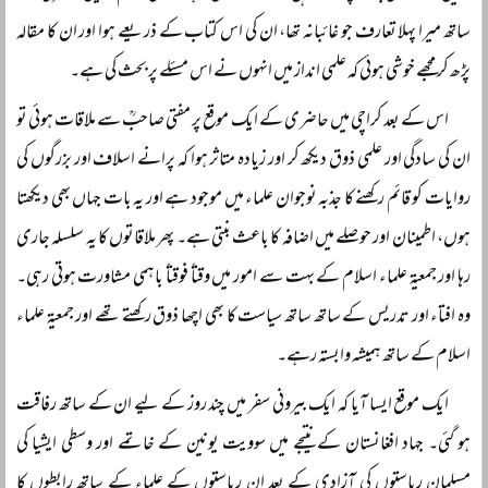
ساتھ میرا پہلا تعارف جو غائبانہ تھا، ان کی اس کتاب کے ذریعے ہوا اور ان کا مقالہ
پڑھ کر مجھے خوشی ہوئی کہ علمی انداز میں انہوں نے اس مسئلے پر بحث کی ہے۔
اس کے بعد کراچی میں حاضری کے ایک موقع پر مفتی صاحبؒ سے ملاقات ہوئی تو
ان کی سادگی اور علمی ذوق دیکھ کر اور زیادہ متاثر ہوا کہ پرانے اسلاف اور بزرگوں کی
روایات کو قائم رکھنے کا جذبہ نوجوان علماء میں موجود ہے اور یہ بات جہاں بھی دیکھتا
ہوں، اطمینان اور حوصلے میں اضافہ کا باعث بنتی ہے۔ پھر ملاقاتوں کا یہ سلسلہ جاری
رہا اور جمعیۃ علماء اسلام کے بہت سے امور میں وقتاً‌ فوقتاً‌ باہمی مشاورت ہوتی رہی۔
وہ افتاء اور تدریس کے ساتھ ساتھ سیاست کا بھی اچھا ذوق رکھتے تھے اور جمعیۃ علماء
اسلام کے ساتھ ہمیشہ وابستہ رہے۔
ایک موقع ایسا آیا کہ ایک بیرونی سفر میں چند روز کے لیے ان کے ساتھ رفاقت
ہو گئی۔ جہاد افغانستان کے نتیجے میں سوویت یونین کے خاتمے اور وسطی ایشیا کی
مسلمان ریاستوں کی آزادی کے بعد ان ریاستوں کے علماء کے ساتھ رابطوں کا