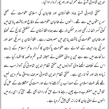
الدین شامزئی شہیدؒ نے متحرک اور بھرپور کردار ادا کیا۔
مفتی شامزئی شہیدؒ جہاد افغانستان اور طالبان کی اسلامی حکومت کے عملی
سرپرستوں میں سے تھے۔ انہوں نے طالبان حکومت کے دفاع اور پشت پناہی میں
کوئی کسر اٹھا نہ رکھی اور ہر ممکن ذریعے سے جہاد افغانستان کے منطقی نتائج کے تحفظ
اور طالبان حکومت کی پشت پناہی میں مصروف رہے۔ افغانستان پر امریکی حملہ اور
امریکی جارحیت کے حوالے سے حکومت پاکستان کا کردار عالم اسلام کے بڑے
سانحات میں سے ہے جن پر دینی حلقوں نے ہمیشہ شدید غم وغصہ کا اظہار کیا ہے۔
اس کے خلاف اٹھنے والی آوازوں میں مفتی نظام الدین شامزئی کی آواز سب سے
زیادہ بلند اور توانا رہی ہے۔ مفتی نظام الدین شامزئی صرف روایتی عالم دین نہیں
تھے بلکہ ملت اسلامیہ کے مصائب پر کڑھنے والے اور امت کی مشکلات کے حل کی
تلاش میں مضطرب وبے چین رہنے والے حق گو راہنما بھی تھے، حتیٰ کہ اسی راہ میں
انہوں نے اپنی جان کا نذرانہ بھی پیش کر دیا ہے۔