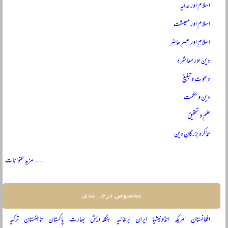
اسلام اور عدلیہ
اسلام اور معیشت
اسلام اور عصرِ حاضر
دین اور معاشرہ
دعوت و تبلیغ
دین و حکمت
علم و تحقیق
تذکرہ بزرگانِ دین
— مزید عنوانات
مخصوص درجہ بندی
افغانستان
امریکہ
انڈونیشیا
ایران
برطانیہ
بنگلہ دیش
بھارت
پاکستان
تاجکستان
ترکیہ