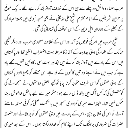
عرب علماء ودانش ور پہلے سے ہی اس کے خلاف آواز بلند کر رہے تھے۔ ایک موقع
پر حرمین شریفین کے امام محترم الشیخ علی حذیفی نے بھی مسجد نبوی میں جمعۃ المبارک
کے خطبے کے دوران اہل دین کے اس موقف کی ترجمانی کی تھی۔
خلیج عرب میں امریکی فوجوں کی آمد اور اس کے خلاف سعودی عرب اور دیگر خلیجی
ممالک کے علماء کی دینی جدوجہد کے آغا ز کا مرحلہ بہت اضطراب انگیز تھا اور پاکستان
میں اس کے بارے میں آواز بلند کرنے میں بظاہر بہت سی رکاوٹیں تھیں۔ مجھے یاد
ہے کہ جب میں نے اپنے دو تین کالموں کے ذریعے اس مسئلے کو چھیڑا اور پاکستان
کے دینی حلقوں کو اس طرف متوجہ کرنا چاہا تو مجھے بعض دوستوں نے سمجھانے کی
کوشش کی کہ کس آگ میں ہاتھ ڈال رہے ہو؟ مگر میر ےلیے بالکل خاموش رہنا
ممکن نہیں تھا۔ البتہ اسے میری کمزوری سمجھ لیں یا حکمت عملی کہ کوئی مسئلہ سامنے
آئے تو اس کی نشان دہی، اس کے بارے میں دینی حلقوں کو توجہ دلانے اور متعلقہ
حضرات کی ضروری بریفنگ تک اپنے کام کو محدود رکھتا ہوں۔ اس کے بعد میری