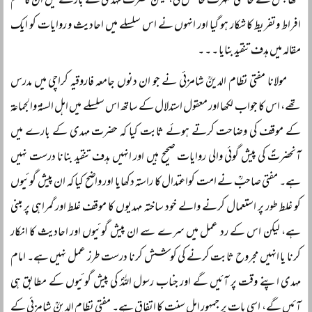
لکھا جس نے خاصی شہرت حاصل کی، لیکن حضرت مہدی کے بارے میں ان کا قلم
افراط وتفریط کا شکار ہو گیا اور انہوں نے اس سلسلے میں احادیث و روایات کو ایک
مقالہ میں ہدف تنقید بنایا ۔ ۔ ۔
مولانا مفتی نظام الدینؒ شامزئی نے جو ان دنوں جامعہ فاروقیہ کراچی میں مدرس
تھے، اس کا جواب لکھا اور معقول استدلال کے ساتھ اس سلسلے میں اہل السنۃ والجماعۃ
کے موقف کی وضاحت کرتے ہوئے ثابت کیا کہ حضرت مہدی کے بارے میں
آنحضرتؐ کی پیش گوئی والی روایات صحیح ہیں اور انہیں ہدف تنقید بنانا درست نہیں
ہے۔ مفتی صاحبؒ نے امت کواعتدال کا راستہ دکھایا اور واضح کیا کہ ان پیش گوئیوں
کو غلط طور پر استعمال کرنے والے خود ساختہ مہدیوں کا موقف غلط اور گمراہی پر مبنی
ہے، لیکن اس کے رد عمل میں سرے سے ان پیش گوئیوں اور احادیث کا انکار
کرنا یا انہیں مجروح ثابت کرنے کی کوشش کرنا درست طرز عمل نہیں ہے۔ امام
مہدی اپنے وقت پر آئیں گے اور جناب رسول اللہؐ کی پیش گوئیوں کے مطابق ہی
آئیں گے، اسی بات پر جمہور اہل سنت کا اتفاق ہے۔ مفتی نظام الدینؒ شامزئی کے