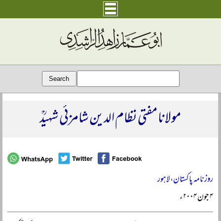
مولانا مفتی نظام الدین شامزئی شہیدؒ
روزنامہ پاکستان، لاہور
۴ جون ۲۰۰۴ء