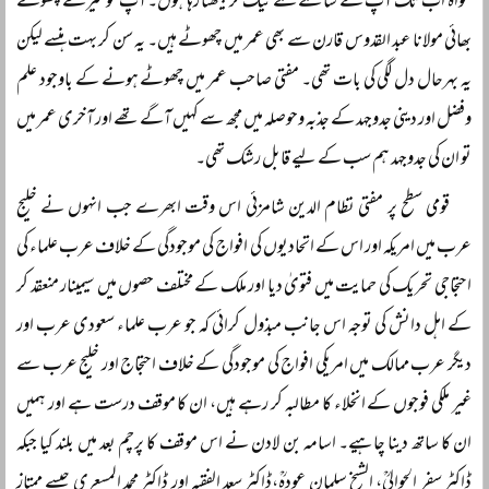
مخواہ اب تک آپ کے سامنے گھٹنے ٹیک کر بیٹھتا رہا ہوں۔ آپ تو میرے چھوٹے
بھائی مولانا عبد القدوس قارن سے بھی عمر میں چھوٹے ہیں۔ یہ سن کر بہت ہنسے لیکن
یہ بہرحال دل لگی کی بات تھی۔ مفتی صاحب عمر میں چھوٹے ہونے کے باوجود علم
وفضل اور دینی جدوجہد کے جذبہ وحوصلہ میں مجھ سے کہیں آگے تھے اور آخری عمر میں
تو ان کی جدوجہد ہم سب کے لیے قابل رشک تھی۔
قومی سطح پر مفتی نظام الدین شامزئی اس وقت ابھرے جب انہوں نے خلیج
عرب میں امریکہ اور اس کے اتحادیوں کی افواج کی موجودگی کے خلاف عرب علماء کی
احتجاجی تحریک کی حمایت میں فتویٰ دیا اور ملک کے مختلف حصوں میں سیمینار منعقد کر
کے اہل دانش کی توجہ اس جانب مبذول کرائی کہ جو عرب علماء سعودی عرب اور
دیگر عرب ممالک میں امریکی افواج کی موجودگی کے خلاف احتجاج اور خلیج عرب سے
غیر ملکی فوجوں کے انخلاء کا مطالبہ کر رہے ہیں، ان کا موقف درست ہے اور ہمیں
ان کا ساتھ دینا چاہیے۔ اسامہ بن لادن نے اس موقف کا پرچم بعد میں بلند کیا جبکہ
ڈاکٹر سفر الحوالیؒ، الشیخ سلمان عودہؒ،ڈاکٹر سعد الفقیہ اور ڈاکٹر محمد المسعری جیسے ممتاز