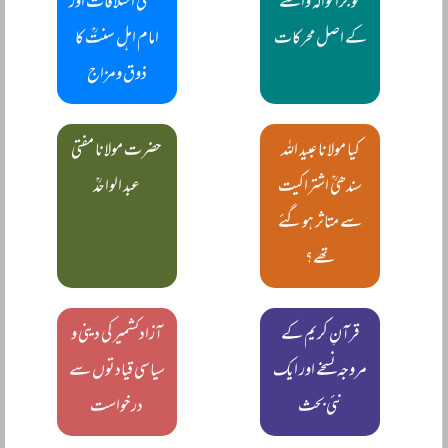
گوجرانوالہ واقعے
مسلکی اختلافات اور
کے اصل محرکات
امام اہل سنتؒ کا
ذوق ومزاج
کیا مولانا عبید اللہ
حضرت مولانا مفتی
سندھیؒ اشتراکیت
عبد الواحدؒ
سے متاثر ہوگئے
تھے؟
قرآنِ کریم کے
آزادکشمیر کی دینی و
مروجہ نسخے اور ایک
سیاسی قیادتوں سے
نئی بحث
درخواست