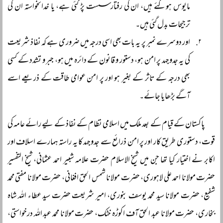
مایوس ہوگئے ہیں، ان کی رفتار سست پڑ گئی ہے، یا خدانخواستہ ان کی
ترجیحات بدل گئی ہیں۔
اور دوسرے نمبر پر یہ بات بھی اسی درجہ میں ضروری ہے کہ نفاذ شریعت
کی یہ جدوجہد پر امن ہو، دستور و قانون کے دائرہ میں ہو، جبر و تشدد کے کسی
بھی درجہ کے تاثر کے بغیر ہو اور پر امن عوامی طاقت کے ذریعے اسے
آگے بڑھایا جائے۔
پاکستان کے قیام کے بعد ملک میں اسلامی نظام کے نفاذ کے لیے رائے عامہ کی
قوت، دستوری طریق کار اور پر امن ذرائع سے جدوجہد کا یہ راستہ ہمارے اسلاف اور
اکابر نے اختیار کیا تھا جن میں شیخ الاسلام حضرت علامہ شبیر احمد عثمانی، شیخ التفسیر
حضرت مولانا احمد علی لاہوری، حضرت مولانا شمس الحق افغانی، حضرت مولانا مفتی محمد
شفیع، حضرت مولانا سید محمد یوسف بنوری، امیر شریعت حضرت سید عطاء اللہ شاہ
بخاری، حضرت مولانا عبد الحق آف اکوڑہ خٹک، حضرت مولانا محمد عبد اللہ درخواستی،