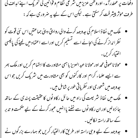
دفعات پر عملدرآمد، اور وطن عزیز میں شرعی نظام و قوانین کی تحریک اپنے اہداف کی
طرف مؤثر پیشرفت کر سکتی ہے۔ لیکن اس کے لیے یہ ضروری ہے کہ:
ملک میں نفاذ اسلام کی جدوجہد کرنے والی روایتی دینی جماعتیں اس نئی قوت کو
نظر انداز کرنے کی بجائے اسے تسلیم کریں اور اسے اعتماد میں لینے کی پالیسی
اختیار کریں۔
مولانا صوفی محمد اور مولانا عبد العزیز باہمی مشاورت کا اہتمام کریں اور ملک بھر
سے ایسے علماء کرام اور کارکنوں کو بھی مشاورت میں شریک کریں جو اس
جدوجہد میں شعوری اور نظریاتی طور پر شامل ہیں۔
ملک میں نفاذ شریعت کی راہ میں حائل رکاوٹوں کا حقیقت پسندی کے ساتھ
جائزہ لیں اور ان رکاوٹوں سے نمٹنے یا انہیں عبور کرنے کے لیے حکمت و تدبر
کے ساتھ راستہ نکالیں۔
جدوجہد کے لیے وہی راستہ اور طریق کار اختیار کریں جو ہمارے بزرگوں نے