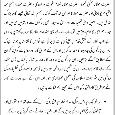
حضرت مولانا مفتی محمود، حضرت مولانا غلام غوث ہزاروی، حضرت مولانا مفتی عبد
القیوم پوپلزئی اور حضرت مولانا عرض محمد آف کوئٹہ رحمہم اللہ تعالیٰ جیسے اکابر بزرگ
شامل ہیں۔ ہمیں دینی تعلیمات اور دینی جدوجہد انہی بزرگوں سے ورثہ میں ملی ہیں اور
جب ہم اکابر کا نام لیتے ہیں تو ہمارے لیے یہی حضرات اکابر کا درجہ رکھتے ہیں، اس
لیے جب اکابر کے نقش قدم پر چلنے کی بات کی جاتی ہے تو اس کا تقاضا یہ ہوتا ہے کہ
ہم ان بزرگوں کی جدوجہد کا مطالعہ کریں اور ان کے طریق کار اور روایات کو اپنا کر ان
کے مطابق آگے بڑھیں۔ ان بزرگوں کی جدوجہد کا ہدف یہ تھا کہ پاکستان جس مقصد
کے لیے قائم ہوا ہے اس کی تکمیل اور وطن عزیز میں قرآن و سنت کی تعلیمات کی
روشنی میں شریعت اسلامیہ کی مکمل عملداری ہو۔ اور اس کے لیے ہمارے اکابر
نے جو طریق کار اختیار کیا اس کے تین اہم نکات یہ ہیں:
یہ تحریک پر امن ہوگی، عدم تشدد پر مبنی ہوگی، اس کے لیے تمام دستوری اور
قانونی ذرائع اختیار کیے جائیں گے اور ہتھیار اٹھانے سے گریز کیا جائے گا۔