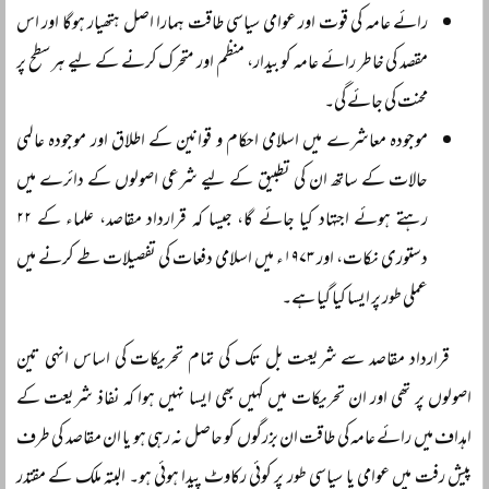
رائے عامہ کی قوت اور عوامی سیاسی طاقت ہمارا اصل ہتھیار ہوگا اور اس
مقصد کی خاطر رائے عامہ کو بیدار، منظم اور متحرک کرنے کے لیے ہر سطح پر
محنت کی جائے گی۔
موجودہ معاشرے میں اسلامی احکام و قوانین کے اطلاق اور موجودہ عالمی
حالات کے ساتھ ان کی تطبیق کے لیے شرعی اصولوں کے دائرے میں
رہتے ہوئے اجتہاد کیا جائے گا، جیسا کہ قرارداد مقاصد، علماء کے ۲۲
دستوری نکات، اور ۱۹۷۳ء میں اسلامی دفعات کی تفصیلات طے کرنے میں
عملی طور پر ایسا کیا گیا ہے۔
قرارداد مقاصد سے شریعت بل تک کی تمام تحریکات کی اساس انہی تین
اصولوں پر تھی اور ان تحریکات میں کہیں بھی ایسا نہیں ہوا کہ نفاذ شریعت کے
اہداف میں رائے عامہ کی طاقت ان بزرگوں کو حاصل نہ رہی ہو یا ان مقاصد کی طرف
پیش رفت میں عوامی یا سیاسی طور پر کوئی رکاوٹ پیدا ہوئی ہو۔ البتہ ملک کے مقتدر