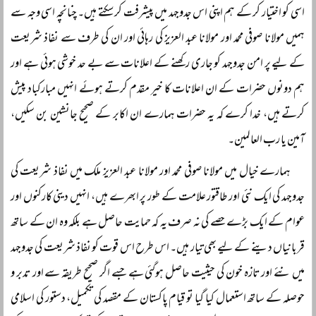
اسی کو اختیار کر کے ہم اپنی اس جدوجہد میں پیشرفت کر سکتے ہیں۔ چنانچہ اسی وجہ سے
ہمیں مولانا صوفی محمد اور مولانا عبد العزیز کی رہائی اور ان کی طرف سے نفاذ شریعت
کے لیے پر امن جدوجہد کو جاری رکھنے کے اعلانات سے بے حد خوشی ہوئی ہے اور
ہم دونوں حضرات کے ان اعلانات کا خیر مقدم کرتے ہوئے انہیں مبارکباد پیش
کرتے ہیں، خدا کرے کہ یہ حضرات ہمارے ان اکابر کے صحیح جانشین بن سکیں،
آمین یا رب العالمین۔
ہمارے خیال میں مولانا صوفی محمد اور مولانا عبد العزیز ملک میں نفاذ شریعت کی
جدوجہد کی ایک نئی اور طاقتور علامت کے طور پر ابھرے ہیں، انہیں دینی کارکنوں اور
عوام کے ایک بڑے حصے کی نہ صرف یہ کہ حمایت حاصل ہے بلکہ وہ ان کے ساتھ
قربانیاں دینے کے لیے بھی تیار ہیں۔ اس طرح اس قوت کو نفاذ شریعت کی جدوجہد
میں نئے اور تازہ خون کی حیثیت حاصل ہوگئی ہے جسے اگر صحیح طریقہ سے اور تدبر و
حوصلہ کے ساتھ استعمال کیا گیا تو قیام پاکستان کے مقصد کی تکمیل، دستور کی اسلامی