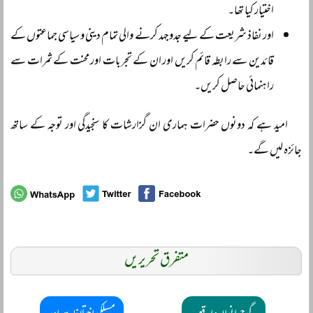
اختیار کیا تھا۔
اور نفاذ شریعت کے لیے جدوجہد کرنے والی تمام دینی و سیاسی جماعتوں کے
قائدین سے رابطہ قائم کریں اور ان کے تجربات اور محنت کے ثمرات سے
راہنمائی حاصل کریں۔
امید ہے کہ دونوں حضرات ہماری ان گزارشات کا سنجیدگی اور توجہ کے ساتھ
جائزہ لیں گے۔
متفرق تحریریں