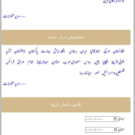
تذکرہ بزرگانِ دین
— مزید عنوانات
مخصوص درجہ بندی
افغانستان
امریکہ
انڈونیشیا
ایران
برطانیہ
بنگلہ دیش
بھارت
پاکستان
تاجکستان
ترکیہ
جنوبی افریقہ
چیچنیا
چین
روس
سعودی عرب
سوڈان
سویٹزرلینڈ
شام
عراق
فرانس
فلسطین و اسرائیل
مصر
میانمار برما
— مزید عنوانات
تلاش باعتبار تاریخ
ابتدائی
انتہائی