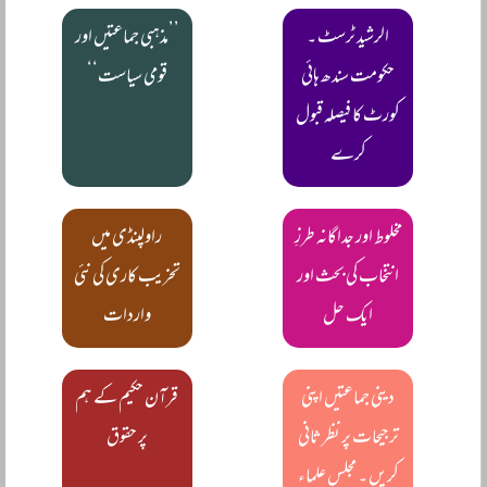
الرشید ٹرسٹ ۔
’’مذہبی جماعتیں اور
حکومت سندھ ہائی
قومی سیاست‘‘
کورٹ کا فیصلہ قبول
کرے
مخلوط اور جداگانہ طرزِ
راولپنڈی میں
انتخاب کی بحث اور
تخریب کاری کی نئی
ایک حل
واردات
دینی جماعتیں اپنی
قرآن حکیم کے ہم
ترجیحات پر نظرثانی
پر حقوق
کریں ۔ مجلس علماء