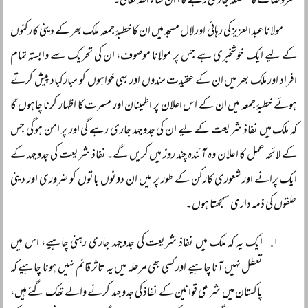
معروضات کا سلسلہ جاری رہے گا، ان شاء اللہ تعالیٰ۔
مولانا عبد العزیز کی رہائی اور لال مسجد میں ان کا خطبۂ جمعہ ملک بھر کے دینی کارکنوں
کے لیے ایک خوشخبری ہے جس پر مولانا موصوف، ان کی تحریک سے وابستہ تمام
افراد اور ملک بھر میں ان کے عقیدت مندوں اور بہی خواہوں کو مبارکباد پیش کرتے
ہوئے خطبۂ جمعہ میں ان کے اس اعلان پر اطمینان اور مسرت کا اظہار کرنا چاہوں گا
کہ ملک میں نفاذ شریعت کے لیے ان کی جدوجہد جاری رہے گی اور پر امن ہو گی جس
کے لائحہ عمل کا اعلان وہ آئندہ چند روز میں کریں گے۔ نفاذ شریعت کی جدوجہد کے
ایک پرانے اور شعوری کارکن کے طور پر میں ان دونوں باتوں کو ضروری اور دینی
حلقوں کی ذمہ داری سمجھتا ہوں۔
ایک یہ کہ ملک میں نفاذ شریعت کی جدوجہد جاری رہنی چاہیے، اس میں
تعطل نہیں آنا چاہیے اور کسی بھی مرحلہ میں یہ تاثر قائم نہیں ہونا چاہیے کہ
پاکستان میں شرعی قوانین کے نفاذ کی جدوجہد کرنے والے تھک گئے ہیں،