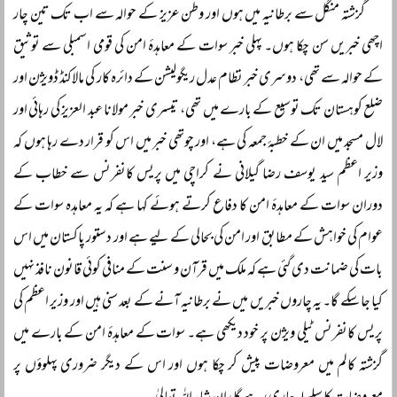
گزشتہ منگل سے برطانیہ میں ہوں اور وطن عزیز کے حوالہ سے اب تک تین چار
اچھی خبریں سن چکا ہوں۔ پہلی خبر سوات کے معاہدۂ امن کی قومی اسمبلی سے توثیق
کے حوالہ سے تھی، دوسری خبر نظام عدل ریگولیشن کے دائرہ کار کی مالاکنڈ ڈویژن اور
ضلع کوہستان تک توسیع کے بارے میں تھی، تیسری خبر مولانا عبد العزیز کی رہائی اور
لال مسجد میں ان کے خطبۂ جمعہ کی ہے، اور چوتھی خبر میں اس کو قرار دے رہا ہوں کہ
وزیر اعظم سید یوسف رضا گیلانی نے کراچی میں پریس کانفرنس سے خطاب کے
دوران سوات کے معاہدۂ امن کا دفاع کرتے ہوئے کہا ہے کہ یہ معاہدہ سوات کے
عوام کی خواہش کے مطابق اور امن کی بحالی کے لیے ہے اور دستور پاکستان میں اس
بات کی ضمانت دی گئی ہے کہ ملک میں قرآن و سنت کے منافی کوئی قانون نافذ نہیں
کیا جا سکے گا۔ یہ چاروں خبریں میں نے برطانیہ آنے کے بعد سنی ہیں اور وزیر اعظم کی
پریس کانفرنس ٹیلی ویژن پر خود دیکھی ہے۔ سوات کے معاہدۂ امن کے بارے میں
گزشتہ کالم میں معروضات پیش کر چکا ہوں اور اس کے دیگر ضروری پہلوؤں پر