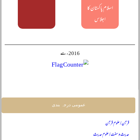
اسلام پاکستان کا
اجلاس
2016ء سے
عمومی درجہ بندی
قرآن / علومِ قرآن
حدیث و سنت / علومِ حدیث