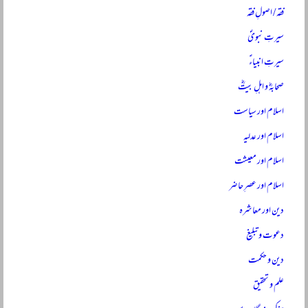
فقہ / اصولِ فقہ
سیرتِ نبویؐ
سیرتِ انبیاءؑ
صحابہؓ و اہلِ بیتؓ
اسلام اور سیاست
اسلام اور عدلیہ
اسلام اور معیشت
اسلام اور عصرِ حاضر
دین اور معاشرہ
دعوت و تبلیغ
دین و حکمت
علم و تحقیق