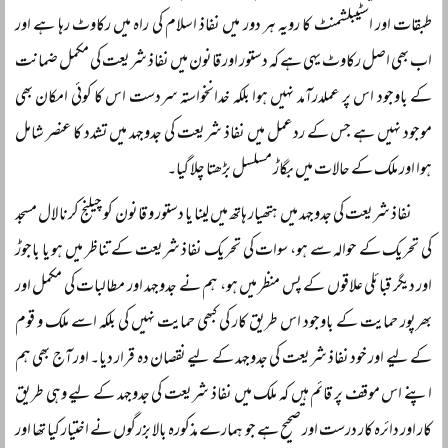
طبقات اور اسٹیبلشمنٹ کا رویہ ہر دور میں نفاذ اسلام کی راہ میں رکاوٹ رہا ہے اور
اب بھی اصل رکاوٹ یہی ہے کہ دستور اور قانون میں نفاذ شریعت کی مکمل ضمانت
کے باوجود اس پر عملدرآمد نہیں ہوا بلکہ خدانخواستہ سردست اس کا کوئی امکان بھی
موجود نہیں ہے جس کے ردعمل میں نفاذ شریعت کی جدوجہد میں تشدد کا عنصر شامل
ہوا اور ملک کے حالات میں بگاڑ مسلسل بڑھتا چلا گیا۔
نفاذ شریعت کی جدوجہد میں ہتھیار ہاتھ میں لینا یا دستور و قانون کو چیلنج کرنا لال مسجد
کی تحریک کے حوالہ سے ہو، سوات کی تحریک نفاذ شریعت کے تناظر میں ہو یا باجوڑ
اور دیگر قبائلی علاقوں کے پس منظر میں ہو، ہم نے جدوجہد اور مطالبات کی مکمل اور
بھرپور حمایت کے باوجود اس طریق کار کی کبھی حمایت نہیں کی بلکہ اسے ملک و قوم
کے لیے اور خود نفاذ شریعت کی جدوجہد کے لیے نقصان دہ قرار دیا۔ اور آج بھی ہم
اپنے اس موقف پر قائم ہیں کہ ملک میں نفاذ شریعت کی جدوجہد کے لیے وہی طریق
کار اور دائرہ کار درست اور صحیح ہے جو ہمارے مذکورہ بالا بزرگوں نے اختیار کیا تھا اور