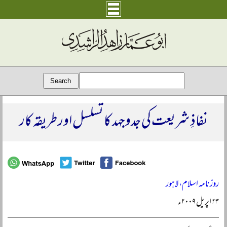
نفاذِ شریعت کی جدوجہد کا تسلسل اور طریقہ کار
روزنامہ اسلام، لاہور
۲۳ اپریل ۲۰۰۹ء