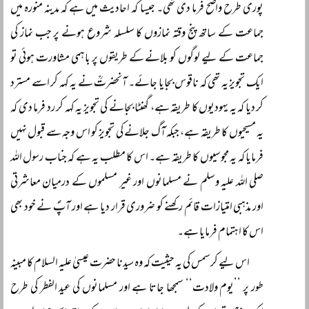
پوری طرح واضح فرما دی تھی۔ جیسا کہ احادیث میں ہے کہ مدینہ منورہ میں
جماعت کے ساتھ پنج وقتہ نمازوں کا سلسلہ شروع ہونے پر جب نماز کی
جماعت کے لیے لوگوں کو بلانے کے طریقوں پر باہمی مشاورت ہوئی تو
ایک تجویز یہ تھی کہ ناقوس بجایا جائے۔ آنحضرتؒ نے یہ کہہ کر اسے مسترد
کر دیا کہ یہ یہودیوں کا طریقہ ہے، گھنٹا بجانے کی تجویز یہ کہہ کر رد فرما دی کہ
یہ مسیحیوں کا طریقہ ہے، جبکہ آگ جلانے کی تجویز کو اس وجہ سے قبول نہیں
فرمایا کہ یہ مجوسیوں کا طریقہ ہے۔ اس کا مطلب یہ ہے کہ جناب رسول اللہ
صلی اللہ علیہ وسلم نے مسلمانوں اور غیر مسلموں کے درمیان معاشرتی
اور مذہبی امتیازات قائم رکھنے کو ضروری قرار دیا ہے اور آپؐ نے خود بھی
اس کا اہتمام فرمایا ہے۔
اس لیے کرسمس کی یہ حیثیت کہ وہ سیدنا حضرت عیسیٰ علیہ السلام کا مبینہ
طور پر ’’یوم ولادت‘‘ سمجھا جاتا ہے اور مسلمانوں کی عید الفطر کی طرح