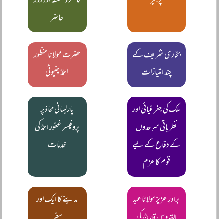
پرہیز
کا فکر و فلسفہ اور دور
حاضر
بخاری شریف کے
حضرت مولانا منظور
چند امتیازات
احمدؒ چنیوٹی
ملک کی جغرافیائی اور
پارلیمانی محاذ پر
نظریاتی سرحدوں
پروفیسر غفور احمدؒ کی
کے دفاع کے لیے
خدمات
قوم کا عزم
برادرِ عزیز مولانا عبد
مدینے کا ایک اور
القدوس قارنؒ کی
سفر