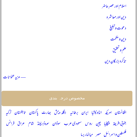
اسلام اور عصرِ حاضر
دین اور معاشرہ
دعوت و تبلیغ
دین و حکمت
علم و تحقیق
تذکرہ بزرگانِ دین
— مزید عنوانات
مخصوص درجہ بندی
افغانستان
امریکہ
انڈونیشیا
ایران
برطانیہ
بنگلہ دیش
بھارت
پاکستان
تاجکستان
ترکیہ
جنوبی افریقہ
چیچنیا
چین
روس
سعودی عرب
سوڈان
سویٹزرلینڈ
شام
عراق
فرانس
فلسطین و اسرائیل
مصر
میانمار برما