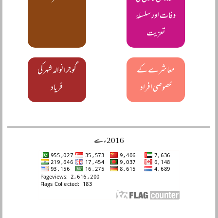
وفات اور سلسلۂ
تعزیت
معاشرے کے
گوجرانوالہ شہر کی
خصوصی افراد
فریاد
2016ء سے