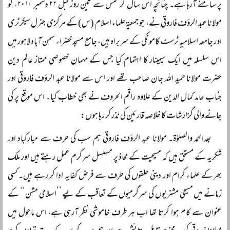
پر سامنے آرہا ہے۔ چنانچہ اس سال کرسمس سے تین روز قبل ۲۲ دسمبر ۲۰۱۱ء کو
مولانا عبد الرؤف فاروقی نے، جو جمعیۃ علماء اسلام (س) کے مرکزی جنرل سیکرٹری
اور جامعہ اسلامیہ ٹرسٹ کامونکی کے سربراہ ہیں، جامع مسجد خضراء سمن آباد لاہور میں
اس سلسلہ میں ایک سیمینار کا اہتمام کیا جس کے مہمان خصوصی ممتاز عالم دین
حضرت مولانا حمید اللہ جان صاحب تھے اور اس سے مولانا عبد الرؤف فاروقی اور
جناب حامد کمال الدین کے علاوہ راقم الحروف نے بھی خطاب کیا۔ اس موقع پر کی
جانے والی گزارشات کا خلاصہ قارئین کی نذر کر رہا ہوں:
بعدالحمد والصلوٰۃ۔ مولانا عبد الرؤف فاروقی ہم سب کی طرف سے مبارکباد اور
شکریہ کے مستحق ہیں کہ مسیحیت کے محاذ پر مسلسل سرگرم عمل رہتے ہیں اور ملک
بھر کے علماء کرام اور دینی حلقوں کی طرف سے فرض کفایہ ادا کر رہے ہیں۔ کسی
زمانے میں مسیحی مشنریوں کی سرگرمیوں کے تعاقب کے لیے ’’اسلامی مشن‘‘ کے
عنوان سے کام ہوا کرتا تھا اب ہر طرف خاموشی نظر آرہی ہے، اس ماحول میں