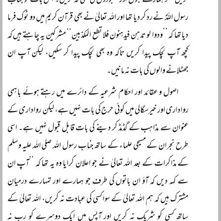
کریں مگر ہمارے بتوں اور معبودوں کی نفی نہ کریں۔ اس بات کو جناب
رسول اللہؐ نے رد کر دیا تھا اور اللہ تعالیٰ نے بھی قرآن کریم میں دو ٹوک فرما
دیا تھا کہ ’’ودوا لو تدہن فیدہنون فلا تطع المکذبین‘‘ مشرکین یہ چاہتے ہیں کہ
کچھ آپ لچک پیدا کریں تاکہ وہ بھی لچک پیدا کر سکیں، لیکن آپ ان
جھٹلانے والوں کی بات نہ مانیں۔
اصول و عقائد اور احکام شرعیہ کے دائرے میں رہتے ہوئے باہمی
رواداری اور خیرسگالی میں کوئی حرج کی بات نہیں ہے، لیکن رواداری کے
عنوان سے مذاہب کے گڈمڈ کر دینے کی بات قابل قبول نہیں ہے۔ اسی
طرح نجران کے مسیحی علماء کے ساتھ جناب رسول اللہ صلی اللہ علیہ وسلم
کے مذاکرات کے بعد اللہ تعالیٰ نے جو اعلان کرایا وہ یہ تھا کہ ’’آپ ان
سے کہہ دیں کہ آؤ ان باتوں کی طرف جو ہمارے اور تمہارے درمیان
مشترک ہیں کہ ہم اللہ تعالیٰ کے سوا کسی کی عبادت نہ کریں، اللہ تعالیٰ کے
ساتھ کسی کو شریک نہ کریں اور آپس میں ایک دوسرے کو رب نہ