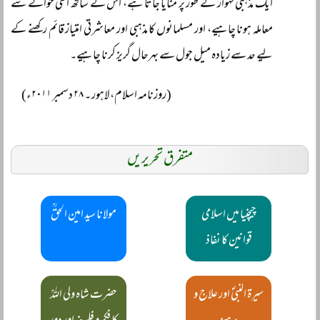
ایک مذہبی تہوار کے طور پر منایا جاتا ہے، اس کے ساتھ اسی حوالے سے
معاملہ ہونا چاہیے، اور مسلمانوں کا مذہبی اور معاشرتی امتیاز قائم رکھنے کے
لیے حد سے زیادہ میل جول سے بہرحال گریز کرنا چاہیے۔
(روزنامہ اسلام، لاہور ۔ ۲۸ دسمبر ۲۰۱۱ء)
متفرق تحریریں
چیچنیا میں اسلامی
مولانا سید امین الحقؒ
قوانین کا نفاذ
سیرۃ النبیؐ اور علاج و
حضرت شاہ ولی اللہؒ