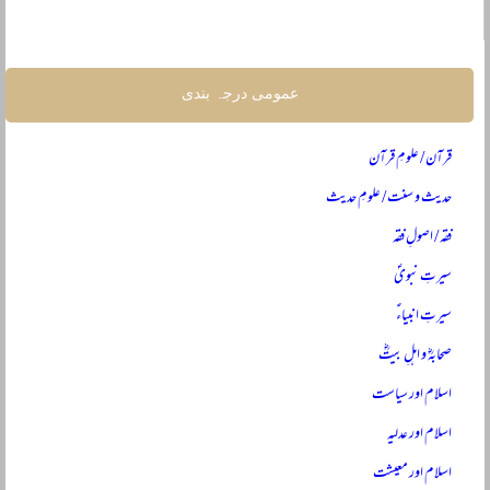
عمومی درجہ بندی
قرآن / علومِ قرآن
حدیث و سنت / علومِ حدیث
فقہ / اصولِ فقہ
سیرتِ نبویؐ
سیرتِ انبیاءؑ
صحابہؓ و اہلِ بیتؓ
اسلام اور سیاست
اسلام اور عدلیہ
اسلام اور معیشت