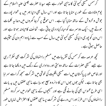
کرسمس مسیحی کمیونٹی کا مذہبی تہوار ہے جسے سیدنا حضرت عیسیٰ علیہ السلام کے
یومِ ولادت کے طور پر منایا جاتا ہے اور اس سال بھی دنیا بھر میں یہ تہوار پورے
جوش و خروش کے ساتھ منایا گیا ہے۔ اس موقع پر گرجا گھروں میں دعائیہ کلمات
ہوتے ہیں، ایک دوسرے کو مبارکباد دی جاتی ہے، تحائف کا تبادلہ ہوتا ہے اور
اس دن کو پوری دنیا کی مسیحی کمیونٹی میں سال کے سب سے زیادہ اہم دن کی حیثیت
حاصل ہوتی ہے۔
کچھ عرصہ سے کرسمس کی تقریبات میں مسلم راہنماؤں کی شرکت بھی نظر آ رہی
ہے جسے مسیحی حضرات کے ساتھ دوستی اور رواداری کے رنگ میں دیکھا جاتا ہے
اور خاص طور پر پاکستان میں اسے مسیحی اقلیت کی خوشی میں شرکت سمجھ کر اسے سراہا
بھی جاتا ہے۔ لیکن جوں جوں اس کا دائرہ وسیع ہو رہا ہے مذہبی حلقوں میں یہ بات
اسی طرح محسوس بھی کی جانے لگی ہے اور مسیحیوں کے مذہبی تہوار میں سرکردہ مسلم
راہنماؤں کی اس طرز اور اس درجے کی شرکت پر مذہبی حلقوں کا اعتراض نمایاں طور