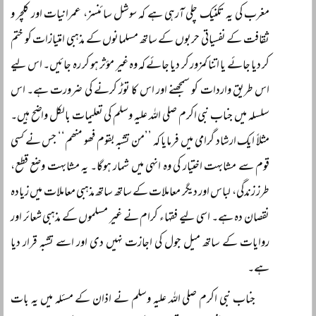
مغرب کی یہ تکنیک چلی آرہی ہے کہ سوشل سائنسز، عمرانیات اور کلچر و
ثقافت کے نفسیاتی حربوں کے ساتھ مسلمانوں کے مذہبی امتیازات کو ختم
کر دیا جائے یا اتنا کمزور کر دیا جائے کہ وہ غیر مؤثر ہو کر رہ جائیں۔ اس لیے
اس طریق واردات کو سمجھنے اور اس کا توڑ کرنے کی ضرورت ہے۔ اس
سلسلہ میں جناب نبی اکرم صلی اللہ علیہ وسلم کی تعلیمات بالکل واضح ہیں۔
مثلاً ایک ارشاد گرامی میں فرمایا کہ ’’من تشبہ بقوم فھو منھم‘‘ جس نے کسی
قوم سے مشابہت اختیار کی وہ انہی میں شمار ہوگا۔ یہ مشابہت وضع قطع،
طرز زندگی، لباس اور دیگر معاملات کے ساتھ ساتھ مذہبی معاملات میں زیادہ
نقصان دہ ہے۔ اسی لیے فقہاء کرام نے غیر مسلموں کے مذہبی شعائر اور
روایات کے ساتھ میل جول کی اجازت نہیں دی اور اسے تشبہ قرار دیا
ہے۔
جناب نبی اکرم صلی اللہ علیہ وسلم نے اذان کے مسئلہ میں یہ بات