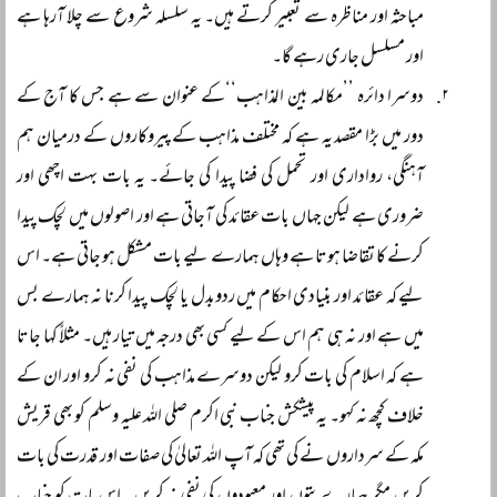
مباحثہ اور مناظرہ سے تعبیر کرتے ہیں۔ یہ سلسلہ شروع سے چلا آرہا ہے
اور مسلسل جاری رہے گا۔
دوسرا دائرہ ’’مکالمہ بین المذاہب‘‘کے عنوان سے ہے جس کا آج کے
دور میں بڑا مقصد یہ ہے کہ مختلف مذاہب کے پیروکاروں کے درمیان ہم
آہنگی، رواداری اور تحمل کی فضا پیدا کی جائے۔ یہ بات بہت اچھی اور
ضروری ہے لیکن جہاں بات عقائد کی آجاتی ہے اور اصولوں میں لچک پیدا
کرنے کا تقاضا ہوتا ہے وہاں ہمارے لیے بات مشکل ہو جاتی ہے۔ اس
لیے کہ عقائد اور بنیادی احکام میں ردوبدل یا لچک پیدا کرنا نہ ہمارے بس
میں ہے اور نہ ہی ہم اس کے لیے کسی بھی درجہ میں تیار ہیں۔ مثلاً کہا جاتا
ہے کہ اسلام کی بات کرو لیکن دوسرے مذاہب کی نفی نہ کرو اور ان کے
خلاف کچھ نہ کہو۔ یہ پیشکش جناب نبی اکرم صلی اللہ علیہ وسلم کو بھی قریش
مکہ کے سرداروں نے کی تھی کہ آپ اللہ تعالیٰ کی صفات اور قدرت کی بات