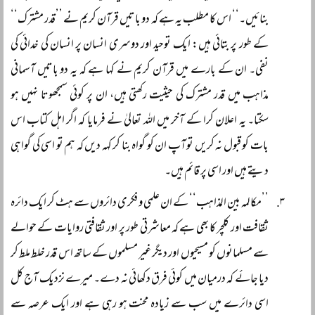
بنائیں۔‘‘ اس کا مطلب یہ ہے کہ دو باتیں قرآن کریم نے ’’قدر مشترک‘‘
کے طور پر بتائی ہیں: ایک توحید اور دوسری انسان پر انسان کی خدائی کی
نفی۔ ان کے بارے میں قرآن کریم نے کہا ہے کہ یہ دو باتیں آسمانی
مذاہب میں قدر مشترک کی حیثیت رکھتی ہیں، ان پر کوئی سمجھوتا نہیں ہو
سکتا۔ یہ اعلان کرا کے آخر میں اللہ تعالیٰ نے فرمایا کہ اگر اہل کتاب اس
بات کو قبول نہ کریں تو آپ ان کو گواہ بنا کر کہہ دیں کہ ہم تو اسی کی گواہی
دیتے ہیں اور اسی پر قائم ہیں۔
’’مکالمہ بین المذاہب‘‘ کے ان علمی و فکری دائروں سے ہٹ کر ایک دائرہ
ثقافت اور کلچر کا بھی ہے کہ معاشرتی طور پر اور ثقافتی روایات کے حوالے
سے مسلمانوں کو مسیحیوں اور دیگر غیر مسلموں کے ساتھ اس قدر خلط ملط کر
دیا جائے کہ درمیان میں کوئی فرق دکھائی نہ دے۔ میرے نزدیک آج کل
اسی دائرے میں سب سے زیادہ محنت ہو رہی ہے اور ایک عرصہ سے