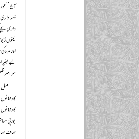
آج ’’عورت 
ذمہ داری و
داری بچے ک
تینوں ڈیوٹ
اور مرد ک
لیے بغیر ا
سراسر ظل
اصل با
کارخانوں م
کارخانوں م
یورپی معاش
صاف صاف ک