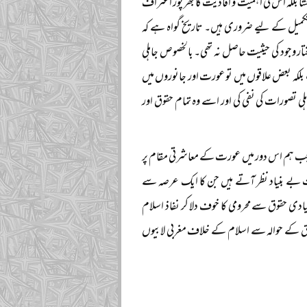
بلکہ اس کی اہمیت و افادیت کا بھرپور اعتراف
تکمیل کے لیے ضروری ہیں۔ تاریخ گواہ ہے کہ
تار وجود کی حیثیت حاصل نہ تھی۔ بالخصوص جاہلی
، بلکہ بعض علاقوں میں تو عورت اور جانوروں میں
لی تصورات کی نفی کی اور اسے وہ تمام حقوق اور
ور جب ہم اس دور میں عورت کے معاشرتی مقام پر
ت بے بنیاد نظر آتے ہیں جن کا ایک عرصہ سے
نیادی حقوق سے محرومی کا خوف دلا کر نفاذ اسلام
ق کے حوالہ سے اسلام کے خلاف مغربی لابیوں