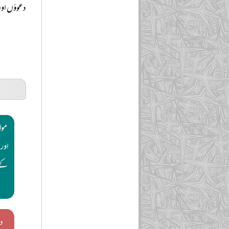
دعوؤں اور 
مول
اور
کے 
دس