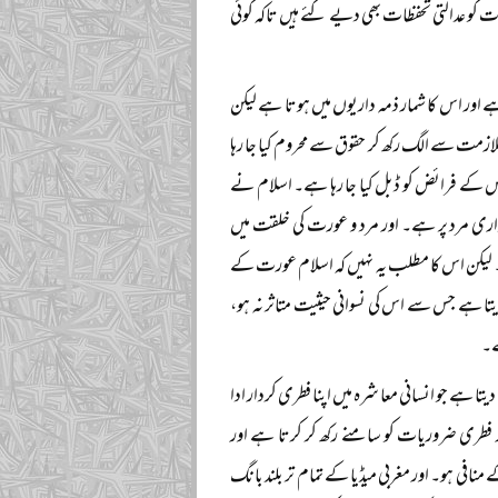
و عدالتی تحفظات بھی دیے گئے ہیں تاکہ کوئی
 اور اس کا شمار ذمہ داریوں میں ہوتا ہے لیکن
ملازمت سے الگ رکھ کر حقوق سے محروم کیا جا رہا
س کے فرائض کو ڈبل کیا جا رہا ہے۔ اسلام نے
داری مرد پر ہے۔ اور مرد و عورت کی خلقت میں
۔ لیکن اس کا مطلب یہ نہیں کہ اسلام عورت کے
تا ہے جس سے اس کی نسوانی حیثیت متاثر نہ ہو،
ے۔
یتا ہے جو انسانی معاشرہ میں اپنا فطری کردار ادا
 فطری ضروریات کو سامنے رکھ کر کرتا ہے اور
فی ہو۔ اور مغربی میڈیا کے تمام تر بلند بانگ