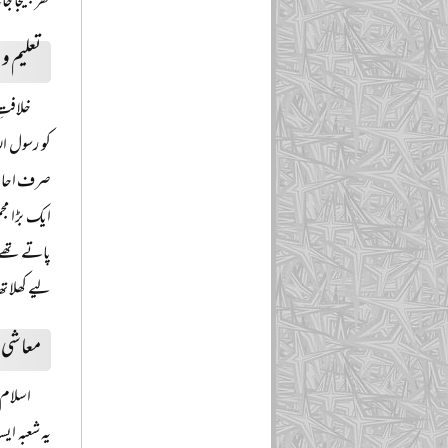
گھر بھیجا 
تعلیم و ا
خلافتِ
کو رسول ا
صرف احادیث
ایک بڑا م
پاتے تھے۔ 
لیے کھلا ت
معاشی ت
اسلام 
یہ شعبہ ای