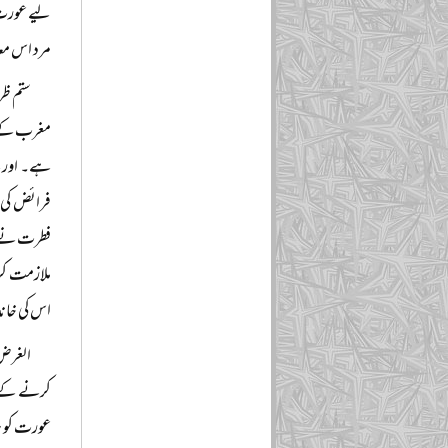
لیے عورت 
مرد اس معا
ستم ظر
مغرب کے فل
ہے۔ اور ب
فرائض کی 
فطرت نے ج
ملازمت کرن
اس کی خاند
الغرض ا
کرنے کے ل
عورت کو ہر