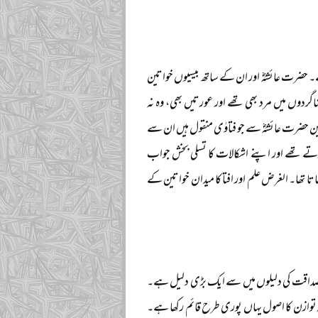
ے۔ حضرت عائشہؓ اور ان کے ساتھ بیسیوں خواتین
وں میں مرد بھی تھے اور عورتیں بھی، وہ نہ
منین حضرت عائشہؓ سے جو فتاوٰی منقول ہیں ان سے
تے تھے اور اپنے اشکالات کا تسلی بخش جواب
ا تھا۔ الغرض علم اور افتا کا میدان خواتین کے
ی صداقت کی دلیلوں میں سے ایک بڑی دلیل ہے۔
 توازن کا اصول یہاں پوری طرح قائم رکھا ہے۔