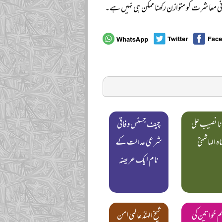
انی معاشرت کو متوازن رکھنا ممکن ہی نہیں ہے۔
نا نصیب علی
چیف جسٹس وفاقی
ہ الہاشمیؒ
شرعی عدالت کے
نام ایک عریضہ
 خواتین کی
شیخ الہندؒ عالمی امن