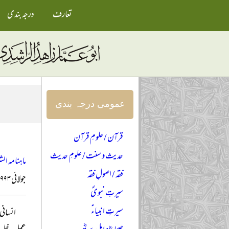
تعارف
درجہ بندی
عمومی درجہ بندی
قرآن / علومِ قرآن
حدیث و سنت / علومِ حدیث
ماہنامہ الش
فقہ / اصولِ فقہ
جولائی ۱۹۹۳
سیرتِ نبویؐ
سیرتِ انبیاءؑ
انسانی