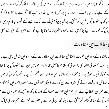
 بریرہؓ کو دوبارہ میرے ساتھ رہنے پر آمادہ کرے؟ اس کی یہ حالت دیکھ کر خود جناب رسول 
 کے لیے کہا۔ بریرہؓ نے صرف یہ پوچھا کہ یا رسول اللہ! یہ آپ کا حکم ہے یا مشورہ؟ آنح
دیا کہ یہ مشورہ قبول نہیں کر سکتی۔ چنانچہ بریرہؓ مغیثؓ سے الگ رہنے کے فیصلہ پر قائم رہی
کیا کہ عورت اپنے جائز حق سے ازخود دستبردار نہ ہونا چاہے تو اسے اس کے حق سے کسی صو
ی معاملات میں مشاورت
 راشدہ کے دور میں عورت اجتماعی معاملات میں مشاورت کے دائرہ میں شامل رہی ہے۔ با
 امتِ مسلمہ کی اجتماعی راہنمائی کا مقام حاصل تھا، اہم امور میں ان سے مشورہ کیا جاتا تھ
ی، حتیٰ کہ ایک موقع پر مدینہ منورہ کے عامل امیر مروان بن حکمؒ نے یہاں تک کہہ دیا ک
سائل دریافت کرنے کی ضرورت ہی کیا ہے؟ جبکہ عورتوں سے متعلقہ امور میں تو مشورہ ہی 
 عمر بن الخطابؓ نے ام المؤمنین حضرت حفصہؓ کے ذمہ لگایا کہ وہ سمجھدار عورتوں سے م
آسانی کے ساتھ گزارا کر سکتی ہے۔ چنانچہ ان کی رائے پر حضرت عمرؓ نے حکم جاری کیا کہ ہ