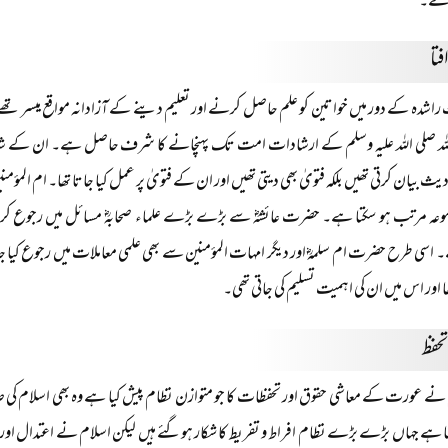
جائے۔
فتا
 راشدہ کے دور میں خواتین کو علم حاصل کرنے اور تعلیم دینے کے آزادانہ مواقع میسر تھ
للہ صلی اللہ علیہ وسلم کے ارشادات امت تک پہنچانے کا شرف حاصل ہے۔ ان کے شاگرد
 بیان کرتی تھیں بلکہ فتویٰ بھی دیتی تھیں اور ان کے فتویٰ پر عمل کیا جاتا تھا۔ ام المؤ
جموعہ مرتب ہو سکتا ہے۔ حضرت عائشہؓ سے بڑے بڑے علماء صحابہؓ مسائل میں رجوع کر
اسی طرح حضرت ام سلمہؓ اور دیگر امہات المؤمنین سے بھی علمی معاملات میں رجوع کیا جات
ھا اور اس میں ان کی اہمیت تسلیم کی جاتی تھی۔
حفظ
نے عورت کے معاشی حقوق اور تحفظات کا جو متوازن نظام پیش کیا ہے وہ بھی اسلام ک
سا ہے جہاں بڑے بڑے نظام افراط و تفریط کا شکار ہوگئے ہیں لیکن اسلام نے اعتدال اور