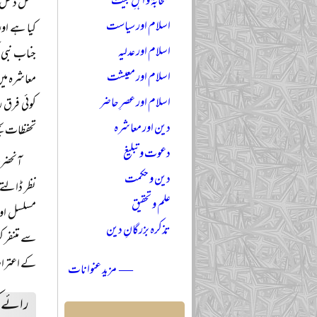
صحابہؓ و اہلِ بیتؓ
عمل دخل ہ
اسلام اور سیاست
کیا ہے او
اسلام اور عدلیہ
جناب نبی ا
اسلام اور معیشت
معاشرہ میں
اسلام اور عصرِ حاضر
کوئی فرق ر
دین اور معاشرہ
تحفظات بخ
دعوت و تبلیغ
آنحضرت
دین و حکمت
نظر ڈالتے
علم و تحقیق
مسلسل اور 
تذکرہ بزرگانِ دین
سے متنفر 
کے اعتراض
— مزید عنوانات
رائے ک