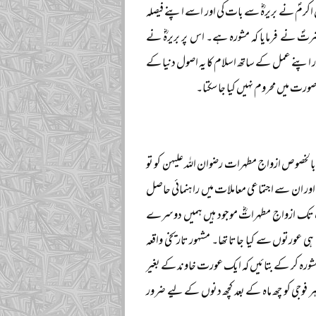
اکرمؐ نے بریرہؓ سے بات کی اور اسے اپنے فیصلہ
ضرتؐ نے فرمایا کہ مشورہ ہے۔ اس پر بریرہؓ نے
 اور اپنے عمل کے ساتھ اسلام کا یہ اصول دنیا کے
رت میں محروم نہیں کیا جا سکتا۔
لخصوص ازواج مطہرات رضوان اللہ علیہن کو تو
ا اور ان سے اجتماعی معاملات میں راہنمائی حاصل
ہ جب تک ازواجِ مطہراتؓ موجود ہیں ہمیں دوسرے
عورتوں سے کیا جاتا تھا۔ مشہور تاریخی واقعہ
شورہ کر کے بتائیں کہ ایک عورت خاوند کے بغیر
ر فوجی کو چھ ماہ کے بعد کچھ دنوں کے لیے ضرور