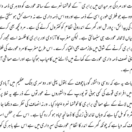
اور مرد کی ہر میدان میں برابری‘‘ کے خوشنما نعرے کے ساتھ عورت کو دوہری ذمہ داریاں
ہ ہے جو فطری طور پر اسی کے ذمہ ہے اور وہ اس ذمہ داری سے نہ دست کش ہو سکتی ہے اور
ی پیدائش، پرورش اور گھر کے اندرونی نظام کو کنٹرول کرنے کی ہے۔ مرد کچھ بھی کرے وہ
یاں لامحالہ عورت ہی سنبھالتی ہے۔ لیکن مغرب کا آزادی اور برابری کا فلسفہ اسے مجبور 
ی برابری کرنے کے شوق میں ملازمت بھی اختیار کرے۔ اس طرح مغرب کا مرد عورت کی فطر
پنی نصف ذمہ داری عورت کے کھاتے میں ڈالنے میں کامیاب ہوگیا ہے اور اسے معاشی آزادی
م ہے۔
ت یہ ہے کہ روسی دانشور گورباچوف کے بقول پہلی اور دوسری جنگ عظیم میں آبادی کا
یں افرادی قوت کی کمی ہوئی تو یورپ کے دانشوروں نے عورتوں کے ذریعے یہ خلا پر کرنا
یں لانے کے لیے معاشی برابری کا خوشنما نعرہ ایجاد کیا۔ ورنہ انصاف کی نظر سے دیکھا جائ
رہ کو مل گیا ہے کہ وہاں خاندانی زندگی کا ڈھانچہ تباہ ہو کر رہ گیا ہے۔ اس کے برعکس 
ہہ دیا ہے کہ چونکہ گھر کے اندر کا نظام عورت کی سپرداری میں ہے اس لیے باہر کی کو