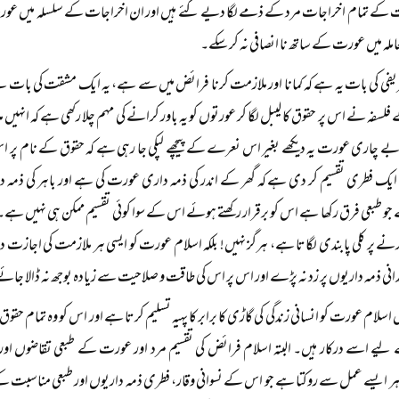
کے تمام اخراجات مرد کے ذمے لگا دیے گئے ہیں اور ان اخراجات کے سلسلہ میں عورت ک
ملہ میں عورت کے ساتھ نا انصافی نہ کر سکے۔
یفی کی بات یہ ہے کہ کمانا اور ملازمت کرنا فرائض میں سے ہے، یہ ایک مشقت کی بات ہے
سفہ نے اس پر حقوق کا لیبل لگا کر عورتوں کو یہ باور کرانے کی مہم چلا رکھی ہے کہ انہیں 
ے چاری عورت یہ دیکھے بغیر اس نعرے کے پیچھے لپکی جا رہی ہے کہ حقوق کے نام پر ا
ایک فطری تقسیم کر دی ہے کہ گھر کے اندر کی ذمہ داری عورت کی ہے اور باہر کی ذمہ 
و طبعی فرق رکھا ہے اس کو برقرار رکھتے ہوئے اس کے سوا کوئی تقسیم ممکن ہی نہیں ہے
ے پر کلی پابندی لگاتا ہے، ہرگز نہیں! بلکہ اسلام عورت کو ایسی ہر ملازمت کی اجازت دی
انی ذمہ داریوں پر زد نہ پڑے اور اس پر اس کی طاقت و صلاحیت سے زیادہ بوجھ نہ ڈالا جائ
سلام عورت کو انسانی زندگی کی گاڑی کا برابر کا پہیہ تسلیم کرتا ہے اور اس کو وہ تمام حقوق د
یے اسے درکار ہیں۔ البتہ اسلام فرائض کی تقسیم مرد اور عورت کے طبعی تقاضوں اور
 ایسے عمل سے روکتا ہے جو اس کے نسوانی وقار، فطری ذمہ داریوں اور طبعی مناسبت کے منا