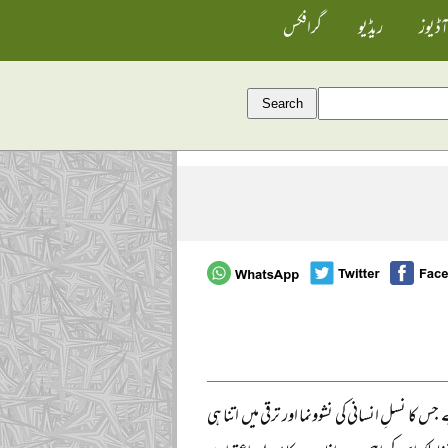
آڈیوز
ریڈیو
گرافکس
 نسلِ انسانی کی نشوونما اور ترقی میں اتنا ہی