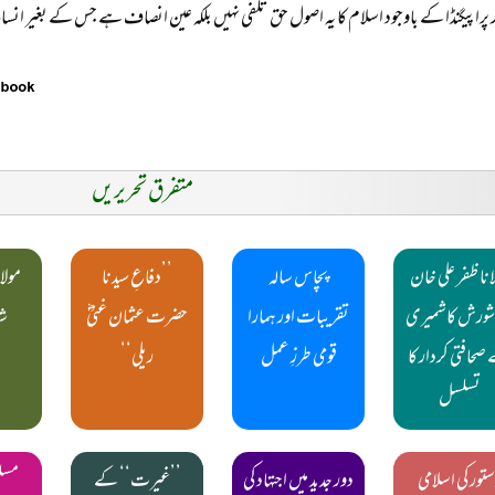
پراپیگنڈا کے باوجود اسلام کا یہ اصول حق تلفی نہیں بلکہ عین انصاف ہے جس کے بغیر انس
متفرق تحریریں
انا ظفر علی خان
پچاس سالہ
’’دفاعِ سیدنا
مولا
 شورش کاشمیری
تقریبات اور ہمارا
حضرت عثمان غنیؓ
شا
صحافتی کردار کا
قومی طرزِ عمل
ریلی‘‘
تسلسل
تور کی اسلامی
دور جدید میں اجتہاد کی
’’غیرت‘‘ کے
مسلم