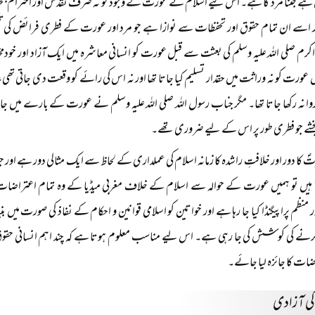
ے جتنا مرد کا ہے۔ اس لیے اسلام نے عورت کے وجود کو نہ صرف تقدس اور احترام بخشا 
ر اسے ان تمام حقوق اور تحفظات سے نوازا ہے جو مرد اور عورت کے فطری فرائض کی 
کرم صلی اللہ علیہ وسلم کی بعثت سے قبل عورت کو انسانی معاشرہ میں ایک آزاد اور خودمخ
 عورت کو نہ وراثت میں حقدار تسلیم کیا جاتا تھا اور نہ اس کی رائے کو وقعت دی جاتی تھی
وا نہ رکھا جاتا تھا۔ مگر جناب رسول اللہ صلی اللہ علیہ وسلم نے عورت کے بارے میں جاہ
شے جو فطری طور پر اس کے لیے ضروری تھے۔
ؐ کا دور اور خلافتِ راشدہ کا زمانہ اسلام کی عملداری کے لحاظ سے ایک مثالی دور ہے ا
 ہیں تو ہمیں عورت کے حوالہ سے اسلام کے خلاف مغربی میڈیا کے وہ تمام اعتراضا
منظم پراپیگنڈا کیا جا رہا ہے اور خواتین کو اسلامی قوانین و احکام کے نفاذ کی صورت میں ب
کرنے کی کوشش کی جا رہی ہے۔ اس لیے مناسب معلوم ہوتا ہے کہ چند اہم انسانی حقو
ات کا جائزہ لیا جائے۔
ی آزادی