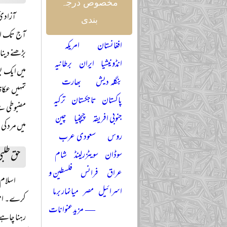
مخصوص درجہ
آزادیٔ
بندی
آج تک اس 
افغانستان
امریکہ
بڑھنے دینا
انڈونیشیا
ایران
برطانیہ
میں ایک بو
بنگلہ دیش
بھارت
تمہیں عکاظ
پاکستان
تاجکستان
ترکیہ
مضبوطی سے
جنوبی افریقہ
چیچنیا
چین
میں مرد کی
روس
سعودی عرب
حق طلب
سوڈان
سویٹزرلینڈ
شام
عراق
فرانس
فلسطین و
اسلام 
اسرائیل
مصر
میانمار برما
کرے۔ ام ال
— مزید عنوانات
رہنا چاہے ت