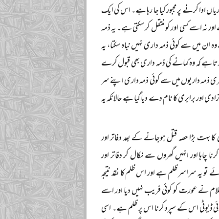
 ادا کرنے پر مجبور کیا جا رہا ہے۔ اس کی ایک
 نہ اسے کسی اور کو منتقل کر سکتی ہے۔ یہ ذمہ
 ان میں سے کوئی ذمہ داری نہیں نباہ سکتا، یہ
کرتا ہے کہ وہ کمانے کی ذمہ داری بھی قبول کرے
ی ذمہ داریوں میں سے کوئی ذمہ داری اپنے سر
 اور برابری کا نام دے دیا گیا ہے حالانکہ یہ
 بہت بڑا حصہ قتل ہوجانے کے بعد دفاتر اور
 چاہا اور انہیں گھروں سے نکال کر دفاتر اور
ے تو یہ سراسر ظلم ہے اور اس ظلم کا نقد نتیجہ
اسلام نے عورت کو کوئی فریب نہیں دیا اور اسے
ئی ڈیوٹی اس کے سپرد کرنا اس پر ظلم ہے۔ اسی