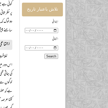
کوئی ہے جو
تلاش باعتبار تاریخ
پر نظرثانی
دوٹوک کہہ 
ابتدائی
سامنے پیش 
انتہائی
اجتماع
خلافتِ
اس دور میں
کی جاتی تھ
لوگوں سے م
ہے کہ حضرت
کتنا عرصہ 