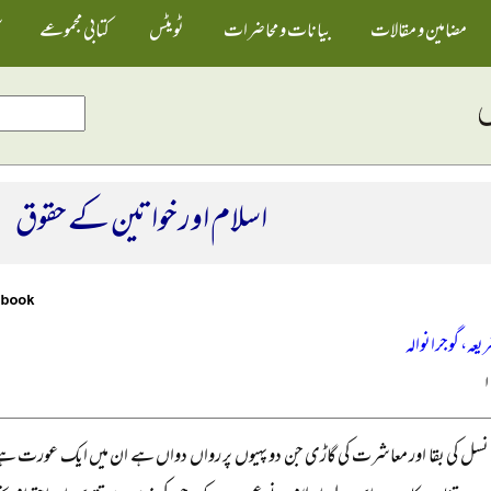
مضامین و مقالات
بیانات و محاضرات
ٹویٹس
کتابی مجموعے
اسلام اور خواتین کے حقوق
ریعہ، گوجرانوالہ
 نسل کی بقا اور معاشرت کی گاڑی جن دو پہیوں پر رواں دواں ہے ان میں ایک عورت ہے جس کا