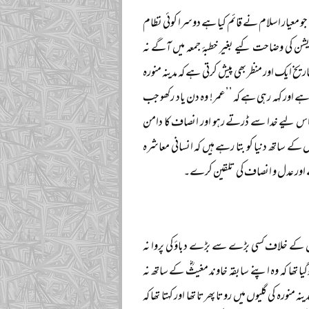
جو معیار اسلام نے قائم کیا ہے دوسرا کوئی نظام
ن کی وضاحت کیے بغیر خطبۂ جمعہ میں آگے نہ
یخ ایک اور منظر بھی پیش کرتی ہے کہ مدینہ منورہ
ے اور کہہ رہی ہے کہ ’’عمر! وہ دن یاد رکھو جب
ہو اس لیے خدا سے ڈرتے رہو اور انصاف کا دامن
ساتھ دنیا کو بتا رہے ہیں کہ انسانی معاشرہ
ائے اور عدل و انصاف کی تلقین کرے۔
س کے خلاف کسی بڑے سے بڑے دباؤ کی پروا نہ
 تھا کہ وہ اپنے سابقہ خاوند مغیثؓ کے ساتھ نہ
نورہ کی گلیوں میں روتا پھرتا تھا اور کہتا تھا کہ