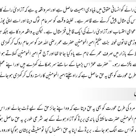
 رائے کو انسانی حقوق میں بنیادی اہمیت حاصل ہے اور امرِ واقعہ یہ ہے کہ آزادیٔ رائے کا 
کی مثال پیش کرنے سے قاصر ہے۔ خلیفۂ وقت کو سرعام ٹوک دینا اور اسے اپنی پوزیش
 عوامی احتساب اور آزادیٔ رائے کی ایک قابل فخر مثال ہے۔ لیکن یہ واقعہ مرد کا ہے جبکہ تار
ڑھی خاتون خولہ بنت حکیمؓ امیر المؤمنین حضرت عمر رضی اللہ عنہ کو سرِعام روک کر کھڑی ہ
 کے بازار میں صرف عمر کے نام سے یاد کیا جاتا تھا اور آج تم امیر المؤمنین کہلاتے 
 پکڑے رہو۔‘‘ حضرت عمرؓ اس بڑھیا کے سامنے سر جھکائے کھڑے ہیں اور اپنے عمل کے 
 طرح عورت کو بھی یہ حق حاصل ہے کہ راہ چلتے امیر المؤمنین کا راستہ روک کر کھڑی ہو ج
ی
مرد کی طرح عورت کو بھی یہ حق دیتا ہے کہ وہ اپنے جائز حق کے لیے ڈٹ جائے اور ا
مؤمنین حضرت عائشہؓ کی باندی بریرہؓ کو آزاد ہونے کے بعد شرعی طور پر یہ حق حاصل ہوگیا
و اس سے الگ ہو جائے۔ بریرہؓ نے اپنا یہ حق استعمال کیا تو مغیثؓ پریشان ہوگیا اور وہ مدینہ م