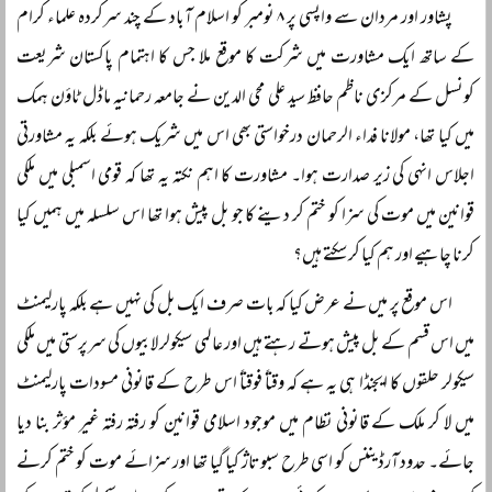
پشاور اور مردان سے واپسی پر ۸ نومبر کو اسلام آباد کے چند سرکردہ علماء کرام
کے ساتھ ایک مشاورت میں شرکت کا موقع ملا جس کا اہتمام پاکستان شریعت
کونسل کے مرکزی ناظم حافظ سید علی محی الدین نے جامعہ رحمانیہ ماڈل ٹاؤن ہمک
میں کیا تھا، مولانا فداء الرحمان درخواستی بھی اس میں شریک ہوئے بلکہ یہ مشاورتی
اجلاس انہی کی زیر صدارت ہوا۔ مشاورت کا اہم نکتہ یہ تھا کہ قومی اسمبلی میں ملکی
قوانین میں موت کی سزا کو ختم کر دینے کا جو بل پیش ہوا تھا اس سلسلہ میں ہمیں کیا
کرنا چاہیے اور ہم کیا کر سکتے ہیں؟
اس موقع پر میں نے عرض کیا کہ بات صرف ایک بل کی نہیں ہے بلکہ پارلیمنٹ
میں اس قسم کے بل پیش ہوتے رہتے ہیں اور عالمی سیکولر لابیوں کی سرپرستی میں ملکی
سیکولر حلقوں کا ایجنڈا ہی یہ ہے کہ وقتاً فوقتاً اس طرح کے قانونی مسودات پارلیمنٹ
میں لا کر ملک کے قانونی نظام میں موجود اسلامی قوانین کو رفتہ رفتہ غیر مؤثر بنا دیا
جائے۔ حدود آرڈیننس کو اسی طرح سبوتاژ کیا گیا تھا اور سزائے موت کو ختم کرنے