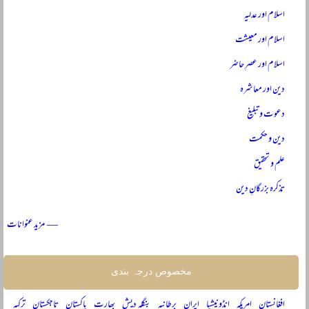
اسلام اور عدلیہ
اسلام اور معیشت
اسلام اور عصرِ حاضر
دین اور معاشرہ
دعوت و تبلیغ
دین و حکمت
علم و تحقیق
تذکرہ بزرگانِ دین
— مزید عنوانات
مخصوص درجہ بندی
افغانستان
امریکہ
انڈونیشیا
ایران
برطانیہ
بنگلہ دیش
بھارت
پاکستان
تاجکستان
ترکیہ