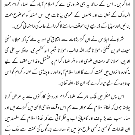
ادا کریں۔ اس کے ساتھ یہ بھی ضروری ہے کہ اسلام آباد کے علماء کرام جمعۃ
المبارک کے خطبات اور جلسوں کے عمومی بیانات میں اس مسئلہ کو موضوع بحث
بنائیں اور میڈیا کے ذریعے اپنا موقف سامنے لا کر رائے عامہ کی راہنمائی کریں۔
شرکائے اجلاس نے ان گزارشات سے اتفاق کیا اور یہ طے کیا کہ مولانا مفتی
سیف الدین گلگتی، مولانا ثناء اللہ غالب، مولانا شبیر احمد کشمیری، حافظ سید علی محی
الدین، مولانا محمد رمضان علوی اور دیگر علماء کرام پر مشتمل وفد اس مقصد کے لیے
مذکورہ دائروں میں محنت کرے گا اور اسلام آباد اور راولپنڈی کے علماء کرام کو اس
جدوجہد کے لیے تیار کرے گا، ان شاء اللہ تعالٰی۔
اس پس منظر میں ملک بھر کے علماء کرام اور دینی کارکنوں سے یہ عرض کرنا
چاہتا ہوں کہ نفاذ اسلام کے حوالہ سے ہم اس وقت دفاعی لائن میں کھڑے ہیں اور
ہمارا سب سے بڑا ہدف اور کامیابی اب یہ نظر آتی ہے کہ نفاذ اسلام کے سلسلہ میں
ان اقدامات کو کسی نہ کسی طرح بچا لیں جو ہمارے بزرگوں کی محنت سے ملک کے