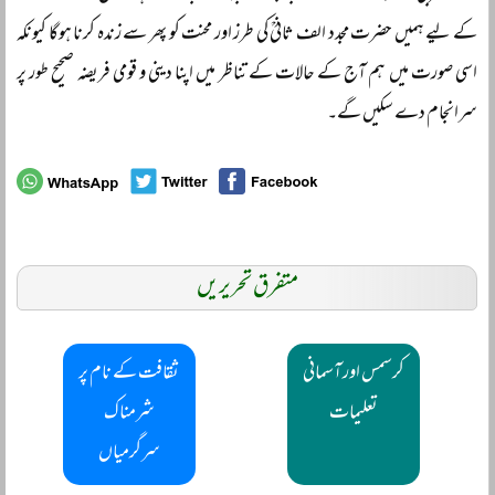
کے لیے ہمیں حضرت مجدد الف ثانیؒ کی طرز اور محنت کو پھر سے زندہ کرنا ہوگا کیونکہ
اسی صورت میں ہم آج کے حالات کے تناظر میں اپنا دینی و قومی فریضہ صحیح طور پر
سرانجام دے سکیں گے۔
متفرق تحریریں
کرسمس اور آسمانی
ثقافت کے نام پر
تعلیمات
شرمناک
سرگرمیاں