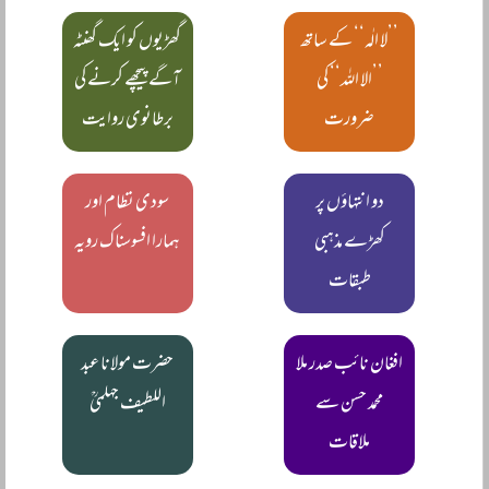
’’لا الٰہ‘‘ کے ساتھ
گھڑیوں کو ایک گھنٹہ
’’الا اللہ‘‘ کی
آگے پیچھے کرنے کی
ضرورت
برطانوی روایت
دو انتہاؤں پر
سودی نظام اور
کھڑے مذہبی
ہمارا افسوسناک رویہ
طبقات
افغان نائب صدر ملا
حضرت مولانا عبد
محمد حسن سے
اللطیف جہلمیؒ
ملاقات