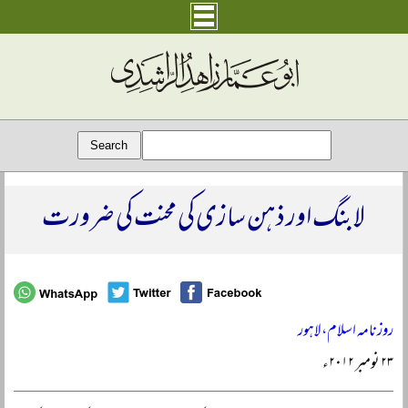
لابنگ اور ذہن سازی کی محنت کی ضرورت
روزنامہ اسلام، لاہور
۲۳ نومبر ۲۰۱۲ء