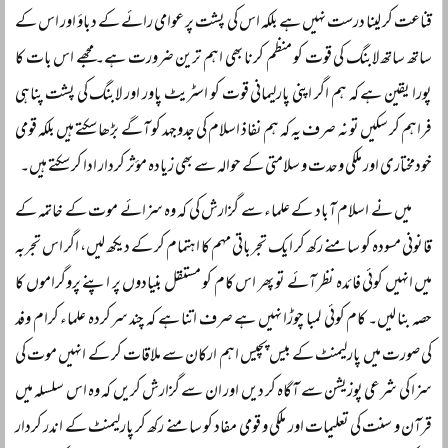
قناعت کر لینا درست نہیں ہے بلکہ اس کی پشت پر عوامی رائے کے دباؤ اور اس کے
ساتھ ساتھ لابنگ کی قوت کو منظم کرنا بھی اہم ترین ضرورت ہے۔ مجھے اس بات کا
پورا یقین ہے کہ ہم اگر اپنی پارلیمانی قوت کو اسٹریٹ پاور اور لابنگ کی پشت پناہی
فراہم کر سکیں تو نہ صرف یہ کہ ہم نفاذ اسلام کی جدوجہد کو آگے بڑھا سکتے ہیں بلکہ قومی
خودمختاری اور ملکی وحدت و سلامتی کے حوالہ سے بھی زیادہ مؤثر کردار ادا کر سکتے ہیں۔
میں نے اسلام آباد کے علماء سے گزارش کی کہ وہ سزائے موت کے خاتمہ کے
قانونی مسودہ کو سامنے رکھ کر ایک تجرباتی مہم کا اہتمام کر کے دیکھ لیں، اگر اس تجربہ
میں انہیں کوئی فائدہ نظر آئے تو پھر اس کام کو مستقل بنیادوں پر اپنے پروگراموں کا
حصہ بنا لیں۔ کام کوئی لمبا چوڑا نہیں ہے صرف اتنا ہے کہ چند سرکردہ علماء کرام وفد
کی صورت میں پارلیمنٹ کے بیس پچیس اہم ارکان سے ملاقات کر کے انہیں موت کی
سزا کی شرعی پوزیشن سے آگاہ کر دیں اور ان سے گزارش کریں کہ وہ اس سلسلہ میں
قرآن و سنت کی تعلیمات اور ملکی و قومی مفاد کو سامنے رکھ کر پارلیمنٹ کے اندر کردار