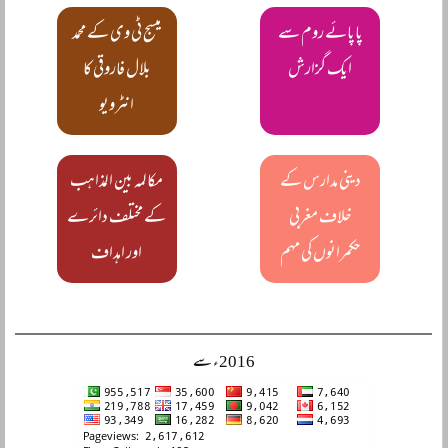
پاپائے روم سے
میسج ٹی وی کے محمد
ایک گزارش
بلال فاروقی کا
انٹرویو
دینی مدارس کے
مکالمہ بین المذاہب
خلاف مغربی
کے مختلف دائرے
حکمرانوں کی مہم
اور اہداف
2016ء سے