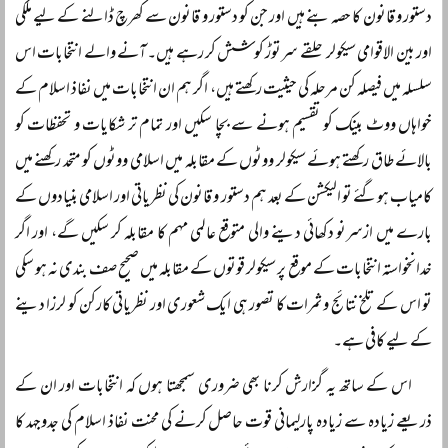
دستور و قانون کا حصہ بنے ہیں اور جن کو دستور و قانون سے کھرچ ڈالنے کے لیے ملکی
اور بین الاقوامی سیکولر حلقے سرتوڑ کوشش کر رہے ہیں۔ آنے والے انتخابات اس
سلسلہ میں فیصلہ کن مرحلہ کی حیثیت رکھتے ہیں، اگر ہم ان انتخابات میں نفاذ اسلام کے
خواہاں ووٹ بینک کو تقسیم ہونے سے بچا سکیں اور تمام تر شکایات و تحفظات کو
بالائے طاق رکھتے ہوئے سیکولر ووٹوں کے مقابلہ میں اسلامی ووٹوں کو متحد رکھنے میں
کامیاب ہوگئے تو الیکشن کے بعد ہم دستور و قانون کی نظریاتی اور اسلامی بنیادوں کے
بارے میں ازسرنو دکھائی دینے والی متوقع عالمی مہم کا مقابلہ کر سکیں گے، اور اگر
خدانخواستہ انتخابات کے موقع پر سیکولر قوتوں کے مقابلہ میں صحیح صف بندی نہ ہو سکی
تو اس کے تلخ نتائج و ثمرات کا تصور ہی ایک شعوری اور نظریاتی کارکن کو لرزا دینے
کے لیے کافی ہے۔
اس کے ساتھ یہ گزارش کرنا بھی ضروری سمجھتا ہوں کہ انتخابات اور ان کے
ذریعے زیادہ سے زیادہ پارلیمانی قوت حاصل کرنے کی محنت نفاذ اسلام کی جدوجہد کا