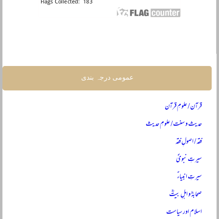
عمومی درجہ بندی
قرآن / علومِ قرآن
حدیث و سنت / علومِ حدیث
فقہ / اصولِ فقہ
سیرتِ نبویؐ
سیرتِ انبیاءؑ
صحابہؓ و اہلِ بیتؓ
اسلام اور سیاست