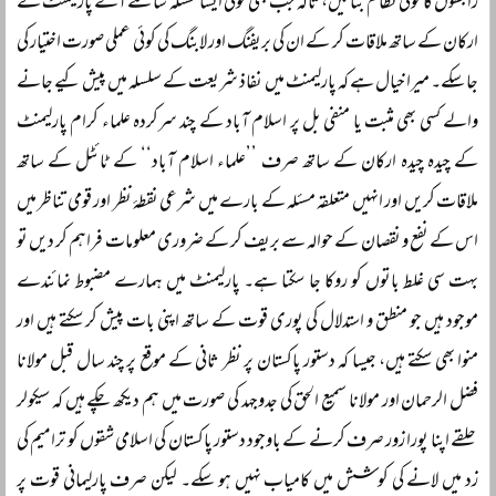
رابطوں کا کوئی نظام بنائیں، تاکہ جب بھی کوئی ایسا مسئلہ سامنے آئے پارلیمنٹ کے
ارکان کے ساتھ ملاقات کر کے ان کی بریفنگ اور لابنگ کی کوئی عملی صورت اختیار کی
جا سکے۔ میرا خیال ہے کہ پارلیمنٹ میں نفاذ شریعت کے سلسلہ میں پیش کیے جانے
والے کسی بھی مثبت یا منفی بل پر اسلام آباد کے چند سرکردہ علماء کرام پارلیمنٹ
کے چیدہ چیدہ ارکان کے ساتھ صرف ’’علماء اسلام آباد‘‘ کے ٹائٹل کے ساتھ
ملاقات کریں اور انہیں متعلقہ مسئلہ کے بارے میں شرعی نقطۂ نظر اور قومی تناظر میں
اس کے نفع و نقصان کے حوالہ سے بریف کر کے ضروری معلومات فراہم کر دیں تو
بہت سی غلط باتوں کو روکا جا سکتا ہے۔ پارلیمنٹ میں ہمارے مضبوط نمائندے
موجود ہیں جو منطق و استدلال کی پوری قوت کے ساتھ اپنی بات پیش کر سکتے ہیں اور
منوا بھی سکتے ہیں، جیسا کہ دستور پاکستان پر نظر ثانی کے موقع پر چند سال قبل مولانا
فضل الرحمان اور مولانا سمیع الحق کی جدوجہد کی صورت میں ہم دیکھ چکے ہیں کہ سیکولر
حلقے اپنا پورا زور صرف کرنے کے باوجود دستور پاکستان کی اسلامی شقوں کو ترامیم کی
زد میں لانے کی کوشش میں کامیاب نہیں ہو سکے۔ لیکن صرف پارلیمانی قوت پر