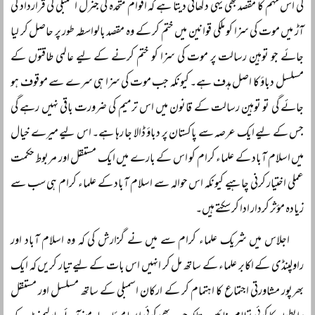
کی اس مہم کا مقصد بھی یہی دکھائی دیتا ہے کہ اقوام متحدہ کی جنرل اسمبلی کی قرارداد کی
آڑ میں موت کی سزا کو ملکی قوانین میں ختم کر کے وہ مقصد بالواسطہ طور پر حاصل کر لیا
جائے جو توہین رسالت پر موت کی سزا کو ختم کرنے کے لیے عالمی طاقتوں کے
مسلسل دباؤ کا اصل ہدف ہے۔ کیونکہ جب موت کی سزا ہی سرے سے موقوف ہو
جائے گی تو توہین رسالت کے قانون میں اس ترمیم کی ضرورت باقی نہیں رہے گی
جس کے لیے ایک عرصہ سے پاکستان پر دباؤ ڈالا جا رہا ہے۔ اس لیے میرے خیال
میں اسلام آباد کے علماء کرام کو اس کے بارے میں ایک مستقل اور مربوط حکمت
عملی اختیار کرنی چاہیے کیونکہ اس حوالہ سے اسلام آباد کے علماء کرام ہی سب سے
زیادہ مؤثر کردار ادا کر سکتے ہیں۔
اجلاس میں شریک علماء کرام سے میں نے گزارش کی کہ وہ اسلام آباد اور
راولپنڈی کے اکابر علماء کے ساتھ مل کر انہیں اس بات کے لیے تیار کریں کہ ایک
بھرپور مشاورتی اجتماع کا اہتمام کر کے ارکان اسمبلی کے ساتھ مسلسل اور مستقل