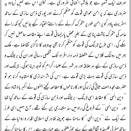
صرف ایک شعبہ ہے جو بلاشبہ انتہائی ضروری ہے۔ لیکن اس سے کہیں زیادہ یہ
ضروری ہے کہ پر امن عوامی قوت کو منظم کرنے اور پوری ذہن سازی کے ساتھ
اسٹریٹ پاور کو پر امن طور پر متحرک کرنے کے راستے اختیار کیے جائیں کیونکہ رائے
عامہ کی متحرک پشت پناہی کے بغیر محض پارلیمانی قوت اپنے مقاصد حاصل نہیں کر
سکے گی۔ اسی طرح لابنگ کی قوت کو منظم کرنا بھی جدوجہد کا ناگزیر تقاضا ہے، ملک
بھر میں رولنگ کلاس کے متعلقہ ذمہ دار افراد تک شخصی رسائی اور ان کی بریفنگ و
ذہن سازی کے لیے ہر علاقہ اور ہر شہر کے علماء کرام کو توجہ دینا ہوگی۔ لابنگ اور
ذہن سازی کی قوت بہت بڑی قوت ہے، اس کی اثر اندازی کا مشاہدہ کرنا ہو تو
حضرت مجدد الف ثانیؒ کی زندگی اور کارناموں کا مطالعہ کیجئے جنہوں نے اکبر بادشاہ کے
’’دین الٰہی‘‘ کا مقابلہ اسی لابنگ، بریفنگ اور ذہن سازی کی قوت کے ساتھ کیا تھا
اور ’’دین الٰہی‘‘ کے فروغ کی راہ میں سدّ سکندری بن گئے تھے۔ آج ہمیں اسی طرز
کے ایک نئے ’’دین الٰہی‘‘ کا سامنا ہے جو چند ظاہری اسلامی اقدار و روایات کے
ساتھ مغربی فلسفہ و ثقافت کے بے جوڑ ملغوبہ سے عبارت ہے۔ اس کا سامنا کرنے