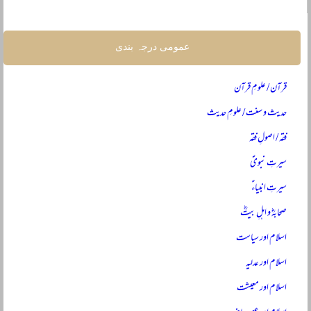
عمومی درجہ بندی
قرآن / علومِ قرآن
حدیث و سنت / علومِ حدیث
فقہ / اصولِ فقہ
سیرتِ نبویؐ
سیرتِ انبیاءؑ
صحابہؓ و اہلِ بیتؓ
اسلام اور سیاست
اسلام اور عدلیہ
اسلام اور معیشت