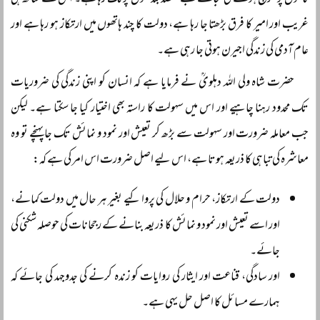
کاموں پر خرچ ہونے کی بجائے بے مقصد بلڈنگوں پر لگ رہا ہے۔ اس کے ساتھ ہی
غریب اور امیر کا فرق بڑھتا جا رہا ہے، دولت کا چند ہاتھوں میں ارتکاز ہو رہا ہے اور
عام آدمی کی زندگی اجیرن ہوتی جا رہی ہے۔
حضرت شاہ ولی اللہ دہلویؒ نے فرمایا ہے کہ انسان کو اپنی زندگی کی ضروریات
تک محدود رہنا چاہیے اور اس میں سہولت کا راستہ بھی اختیار کیا جا سکتا ہے۔ لیکن
جب معاملہ ضرورت اور سہولت سے بڑھ کر تعیش اور نمود و نمائش تک جا پہنچے تو وہ
معاشرہ کی تباہی کا ذریعہ ہوتا ہے، اس لیے اصل ضرورت اس امر کی ہے کہ:
دولت کے ارتکاز، حرام و حلال کی پروا کیے بغیر ہر حال میں دولت کمانے،
اور اسے تعیش اور نمود و نمائش کا ذریعہ بنانے کے رجحانات کی حوصلہ شکنی کی
جائے۔
اور سادگی، قناعت اور ایثار کی روایات کو زندہ کرنے کی جدوجہد کی جائے کہ
ہمارے مسائل کا اصل حل یہی ہے۔