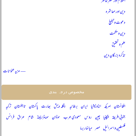
اسلام اور عصرِ حاضر
دین اور معاشرہ
دعوت و تبلیغ
دین و حکمت
علم و تحقیق
تذکرہ بزرگانِ دین
— مزید عنوانات
مخصوص درجہ بندی
افغانستان
امریکہ
انڈونیشیا
ایران
برطانیہ
بنگلہ دیش
بھارت
پاکستان
تاجکستان
ترکیہ
جنوبی افریقہ
چیچنیا
چین
روس
سعودی عرب
سوڈان
سویٹزرلینڈ
شام
عراق
فرانس
فلسطین و اسرائیل
مصر
میانمار برما