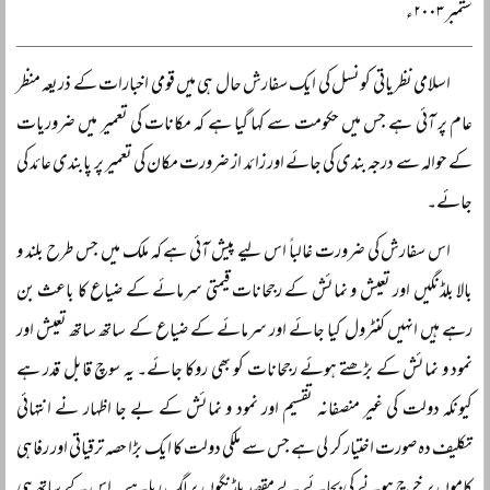
ستمبر ۲۰۰۳ء
اسلامی نظریاتی کونسل کی ایک سفارش حال ہی میں قومی اخبارات کے ذریعہ منظر
عام پر آئی ہے جس میں حکومت سے کہا گیا ہے کہ مکانات کی تعمیر میں ضروریات
کے حوالہ سے درجہ بندی کی جائے اور زائد از ضرورت مکان کی تعمیر پر پابندی عائد کی
جائے۔
اس سفارش کی ضرورت غالباً اس لیے پیش آئی ہے کہ ملک میں جس طرح بلند و
بالا بلڈنگیں اور تعیش و نمائش کے رجحانات قیمتی سرمائے کے ضیاع کا باعث بن
رہے ہیں انہیں کنٹرول کیا جائے اور سرمائے کے ضیاع کے ساتھ ساتھ تعیش اور
نمود و نمائش کے بڑھتے ہوئے رجحانات کو بھی روکا جائے۔ یہ سوچ قابل قدر ہے
کیونکہ دولت کی غیر منصفانہ تقسیم اور نمود و نمائش کے بے جا اظہار نے انتہائی
تکلیف دہ صورت اختیار کر لی ہے جس سے ملکی دولت کا ایک بڑا حصہ ترقیاتی اور رفاہی