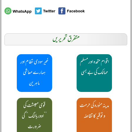
متفرق تحریریں
اقوام متحدہ اور مسلم
غیر سودی نظام اور
ممالک کی بے بسی
ہمارے معاشی
ماہرین
مدینہ منورہ کی حرمت
قومی معیشت کی
و توقیر کا تقاضہ
’’اوورہالنگ‘‘ کی
ضرورت