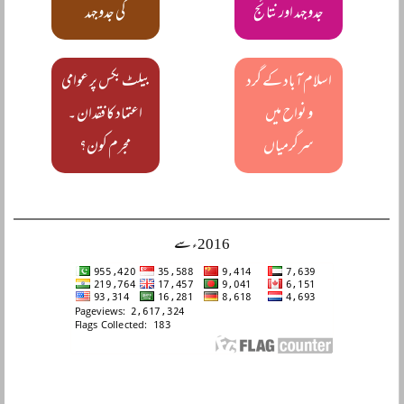
جدوجہد اور نتائج
کی جدوجہد
اسلام آباد کے گرد
بیلٹ بکس پر عوامی
و نواح میں
اعتماد کا فقدان ۔
سرگرمیاں
مجرم کون؟
2016ء سے