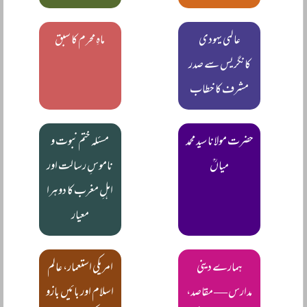
عالمی یہودی
ماہِ محرم کا سبق
کانگریس سے صدر
مشرف کا خطاب
حضرت مولانا سید محمد
مسئلہ ختم نبوت و
میاںؒ
ناموسِ رسالت اور
اہلِ مغرب کا دوہرا
معیار
ہمارے دینی
امریکی استعمار، عالم
مدارس — مقاصد،
اسلام اور بائیں بازو