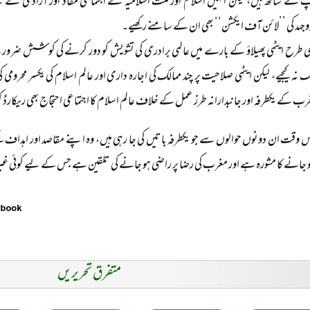
 کے ساتھ ہیں، لیکن انہیں اسلام اور ملت اسلامیہ کے اجتماعی مفاد اور آزادی کے لیے ج
وجہد کی ’’لائن آف ایکشن‘‘ بھی ان کے سامنے رکھیے۔
 طرح ایٹمی پھیلاؤ کے بارے میں عالمی برادری کی تشویش کو دور کرنے کی کوشش ضرور کیجیے 
نہ کیجیے، لیکن ایٹمی صلاحیت پر چند ممالک کی اجارہ داری اور عالم اسلام کی یکسر محرومی کی
ب کے یکطرفہ اور جانبدارانہ طرز عمل کے خلاف عالم اسلام کا اجتماعی احتجاج بھی ریکارڈ
س وقت ان دونوں حوالوں سے جو یکطرفہ باتیں کی جا رہی ہیں، وہ اپنے مقاصد اور اہ
ہو جانے کا مشورہ ہے اور مغرب کی رضا پر راضی ہو جانے کی تلقین ہے جس کے لیے کوئی غیر
متفرق تحریریں