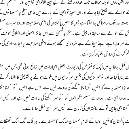
 ہتھیاروں کو چند ممالک تک محدود رکھنے کے لیے بین الاقوامی قوانین اور سسٹم کے اصو
 حوالے سے چیلنج کیا جائے اور ان مبینہ قوانین کے بارے میں عالمی سطح پر مسلمانوں کے 
ا بہت حد تک سامنا کیا جا سکتا ہے جس کا ہمیں پاکستان کی ایٹمی صلاحیت اور دوسرے م
کے حوالے سے سابقہ درپیش ہے۔ مگر بدقسمتی سے اس جائز، اصولی اور اخلاقی موقف ک
ے صرف اپنے اپنے بچاؤ کے لیے ضروری سمجھتے ہوئے ایٹمی صلاحیت پر اجارہ داری کی دع
م کرنے کی روش اختیار کر لی ہے۔
ل قبل برطانیہ میں ایک کانفرنس کی رپورٹ بعض اخبارات میں شائع ہوئی تھی جس میں اس
بنایا گیا تھا اور نوعمر لڑکیوں کی جنسی سرگرمیوں میں ملوث ہونے پر تشویش کا اظہار کرت
کا سب سے بڑا مسئلہ یہ ہے کہ انہیں ’’NO‘‘ کہنے کی عادت نہیں ہے، اس لیے ا
لہ ہمارا بھی ہے۔ ہمارے مسلم حکمرانوں کو ’’نو سر‘‘ کہنے کی عادت نہیں ہے اور ’’یس سر’
‘ کہنا بھی چاہیں تو بے ساختہ ان کی زبان سے ’’یس سر‘‘ ہی نکل جاتا ہے۔
 پاکستان کا نہیں، دنیا کے تمام مسلمان ممالک کا مسئلہ ہے۔ ہر ملک الگ الگ تحفظات کا 