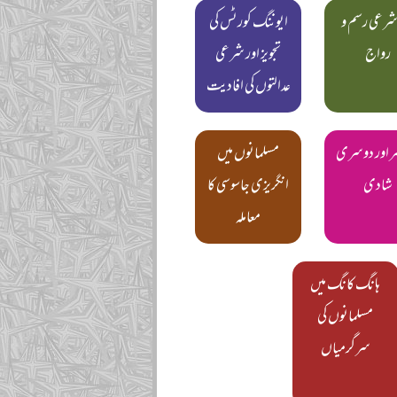
شرعی رسم و
ایوننگ کورٹس کی
رواج
تجویز اور شرعی
عدالتوں کی افادیت
ر اور دوسری
مسلمانوں میں
شادی
انگریزی جاسوسی کا
معاملہ
ہانگ کانگ میں
مسلمانوں کی
سرگرمیاں