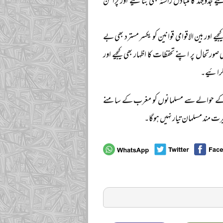
دوجہد کا متبادل راستہ بھی بتائیے اور پراَمن
اور بین الاقوامی قوانین کو یکسر مسترد بھی بے
 صورتحال پر اپنے تحفظات کا اظہار بھی کیجیے اور
 کرائیے۔
داف کے حوالے سے مسلمانوں کو مغرب کے سامنے
ت مند مسلمان تیار نہیں ہوگا۔