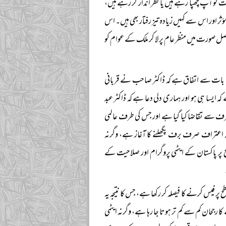
قت کو آپ چھپا رہے ہیں یا نظر انداز کر رہے ہیں،
ر اور اس سے کہیں زیادہ تیز رفتار بھی ہیں۔ اس
اصل صورت میں منظر عام پر لا کر ملک کے عوام کو
س بات سے اتفاق ہے کہ ڈاکٹر صاحب نے قربانی
ایسا ہی ہو اور ہماری دلی دعا ہے کہ ڈاکٹر عبد
 طرف سے تقاضا کیا گیا ہے اور جس کی طرف عالمی
ا یہ اعتراف صرف برف پگھلنے کا آغاز ہے، وگرنہ
 سطح پر پاکستان کے ایٹمی پروگرام اور صلاحیت کے
فیس کرنے کا فیصلہ کر رکھا ہے، جس کا نتیجہ یہ
رجحان کم سے کم تر ہوتا جا رہا ہے، وگرنہ ایٹمی