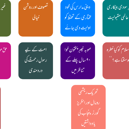
 سودی بینکاری
دینی مدارس کی خود
تصوف اور روشن
غیر 
 عالمی مقبولیت
مختاری کے تحفظ کو
خیالی
اولیت دی جائے
سلام کو کیا خطرہ
صوبہ خیبر پختون خوا
امت کے لیے
حق مہ
و سکتا ہے؟‘‘
۹۰ سال پہلے کے
رسولِ رحمتؐ کی
تناظر میں
دردمندی
تحریک ریشمی
رومال اور انگریز
گورنر پنجاب کی
یادداشتیں