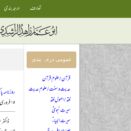
تعارف
درجہ بندی
عمومی درجہ بندی
قرآن / علومِ قرآن
حدیث و سنت / علومِ حدیث
روزنامہ پا
فقہ / اصولِ فقہ
۱۵ فروری ۲۰۰۴ء
سیرتِ نبویؐ
سیرتِ انبیاءؑ
ڈاکٹر 