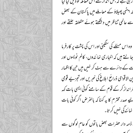
ہے کہ جس انداز سے اس معاملہ کو ڈیل کیا گیا
کہ ایٹمی پھیلاؤ کے معاملے میں پاکستان کے بعض
ے عالمی تناظر میں دیکھتے ہوئے متعلقہ حلقے اور
ہ اس مسئلے کی سنگینی اور اس کی پشت پر کارفرما
نتے ہیں کہ اخباری نمائندوں، کالم نویسوں اور
سات کے دائرے سے ہٹ کر نہیں ہیں جن کا اظہار
الاقوامی ذرائع ابلاغ کی خبریں اور تجزیے قومی
ظر انداز کر کے قوم کے سامنے کوئی ایسی بات کہہ
در محترم کا یہ کہنا کہ بالفرض اگر کوئی بات
مائندگی نہیں کرتا۔
 کے ذمہ دار حضرات بعض باتوں کو عام لوگوں سے