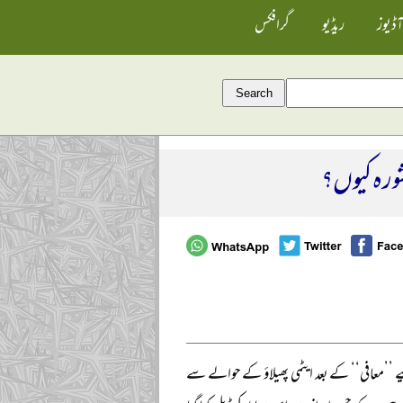
آڈیوز
ریڈیو
گرافکس
رہ کیوں؟
’’معافی‘‘ کے بعد ایٹمی پھیلاؤ کے حوالے سے