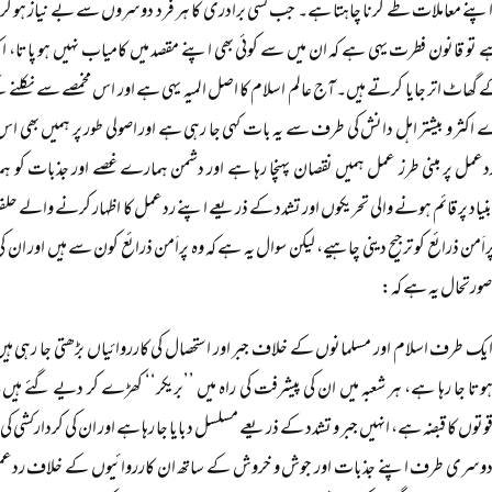
پنے معاملات طے کرنا چاہتا ہے۔ جب کسی برادری کا ہر فرد دوسروں سے بے نیاز ہو ک
ہے تو قانون فطرت یہی ہے کہ ان میں سے کوئی بھی اپنے مقصد میں کامیاب نہیں ہو پ
کے گھاٹ اتر جایا کرتے ہیں۔ آج عالم اسلام کا اصل المیہ یہی ہے اور اس مخمصے سے نکلنے ک
اکثر و بیشتر اہل دانش کی طرف سے یہ بات کہی جا رہی ہے اور اصولی طور پر ہمیں بھی
 ردعمل پر مبنی طرز عمل ہمیں نقصان پہنچا رہا ہے اور دشمن ہمارے غصے اور جذبات ک
نیاد پر قائم ہونے والی تحریکوں اور تشدد کے ذریعے اپنے ردعمل کا اظہار کرنے والے حلقوں کو
َمن ذرائع کو ترجیح دینی چاہیے، لیکن سوال یہ ہے کہ وہ پراَمن ذرائع کون سے ہیں اور ان 
رتحال یہ ہے کہ:
یک طرف اسلام اور مسلمانوں کے خلاف جبر اور استحصال کی کارروائیاں بڑھتی جا رہی ہیں
وتا جا رہا ہے، ہر شعبہ میں ان کی پیشرفت کی راہ میں ’’بریکر‘‘ کھڑے کر دیے گئے ہیں
وتوں کا قبضہ ہے، انہیں جبر و تشدد کے ذریعے مسلسل دبایا جا رہا ہے اور ان کی کردارکشی ک
وسری طرف اپنے جذبات اور جوش و خروش کے ساتھ ان کارروائیوں کے خلاف ردعمل کا