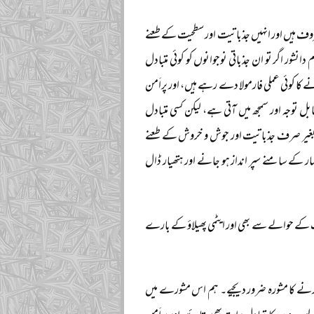
ف ہیں اور انہیں جذباتیت اور سطحیت کے طعنے
ر اگر تو ان جذباتی نوجوانوں کو کوئی متبادل
نے کا کوئی عملی فارمولا دے رہے ہیں، اور پراَمن
ل توجہ اور سمجھ میں آتی ہے، لیکن کسی متبادل
ھے بغیر صرف جذباتیت اور جوش و خروش کے طعنے
ر کے سامنے سپر انداز ہو جانے اور ہتھیار ڈال
 کے حوالے سے بھی اور ایٹمی پھیلاؤ کے بارے
 کرنے کا مشورہ ضرور دیجیے۔ ہم اس مشورے میں