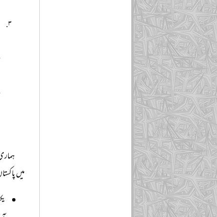
د
ج
د
ر
ج
ر
د
د
ہماری 
میں پاکستا
یک