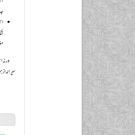
آپ
جد
اسی
شک 
مغر
ورنہ ا
سپر انداز 