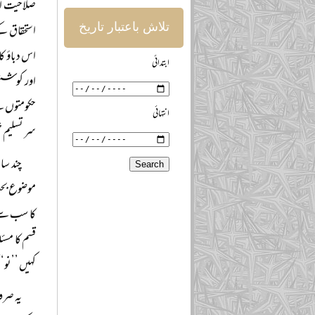
صلاحیت اور
تلاش باعتبار تاریخ
استحقاق کے
اس دباؤ ک
ابتدائی
اور کوشش 
حکومتوں ن
انتہائی
سر تسلیم خ
چند سا
موضوع بحث 
قسم کا مسئ
کہیں ’’نو‘
یہ صرف