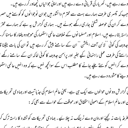
ے رہے ہیں، گھربار کی قربانی دے رہے ہیں اور اپنی جوانیاں نچھاور کر رہے ہیں۔
ب کہ تیسری طرف ہمارے بہت سے محترم دانشور ہیں جو ان نوجوانوں کو کوسنے میں مصرو
ے کر ان کی حوصلہ شکنی جاری رکھے ہوئے ہیں۔ ہماری گزارش یہ ہے کہ ہمارے محترم دانشو
استہ بتا رہے ہیں، اسلام اور مسلمانوں کے خلاف عالمی استعمار کی موجودہ یلغار کا سامنا کر
دوجہد کی کوئی ’’لائن آف ایکشن‘‘ ان کے سامنے پیش کر رہے ہیں تو ان کی بات یقینا قاب
استے کی طرف عملی راہنمائی کیے بغیر اور پراَمن جدوجہد کا کوئی خاکہ ان کے سامنے رک
ے کر انہیں کوستے چلے جانے کا مطلب اس کے سوا کچھ نہیں ہے کہ وہ انہیں عالمی استعما
ینے کا مشورہ دے رہے ہیں۔
گزارش دونوں حوالوں سے ایک ہی ہے، یعنی عالم اسلام کی جذباتیت اور جہادی تحریکات
ن اور عالم اسلام کے اصولی استحقاق اور موقف کے حوالے سے بھی کہ:
طرفہ بات نہ کیجئے اور وَن وے ٹریفک نہ چلائیے۔ جہادی تحریکات کو تشدد کا راستہ ترک