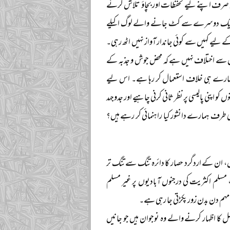
ر صرف اپنے لیے تحفظات اور بچاؤ تلاش کرنے
اتا، ایک دوسرے سے کٹ جانے والے لوگ اکیلے
ے لیے کہیں سے کوئی جاندار آواز نہیں اٹھ رہی۔
 اس سے اختلاف نہیں ہے کہ محض جوش و جذبہ کے
و ہمارے ہی خلاف استعمال کر رہا ہے۔ اس لیے
 اپنی پالیسی پر نظر ثانی کرنی چاہیے اور جدوجہد
کی طرف ہمارے دانشور کیا راہنمائی کر رہے ہیں؟
، ان کے اردگرد حصار کا دائرہ تنگ سے تنگ تر
، مسلم اکثریت کی درجنوں آبادیوں پر غیر مسلم
ی مہم دن بدن زور پکڑتی جا رہی ہے۔
 اظہار کرنے والے وہ نوجوان ہیں جو جانیں