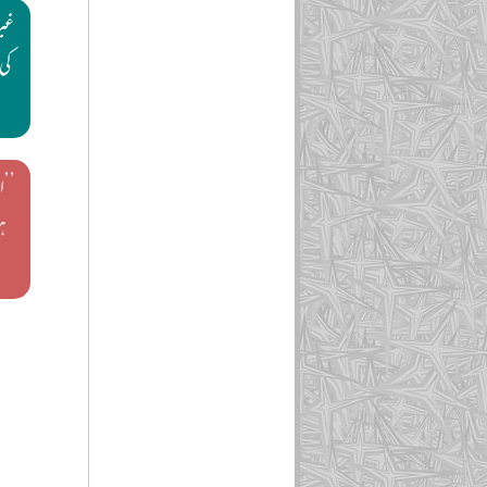
غیر
کی
’’ا
ہ