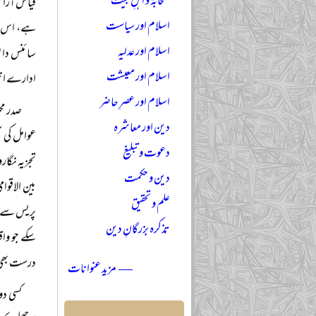
صحابہؓ و اہلِ بیتؓ
قیاس آرائی
اسلام اور سیاست
ہے، اس سے 
اسلام اور عدلیہ
سائنس دانو
اسلام اور معیشت
ادارے انک
اسلام اور عصرِ حاضر
صدر مح
دین اور معاشرہ
عوامل کی س
دعوت و تبلیغ
تجزیہ نگا
دین و حکمت
بین الاقوا
علم و تحقیق
پریس سے پہ
تذکرہ بزرگانِ دین
سکے جو وا
درست بھی ہ
— مزید عنوانات
کسی دو