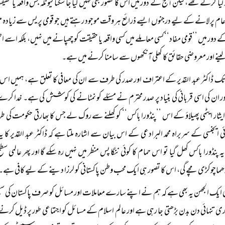
لیا کرتے تھے، لیکن آج کے دور میں اس کا تصور بھی نہیں کیا جا سکتا کیونکہ جس واقعہ یا حقی
ام پر لانے کے لیے درجنوں ایسے ذرائع ہر وقت موجود رہتے ہیں جو قومی پریس سے زیادہ مؤث
دور میں ’’قومی مفاد‘‘ کسی معاملے میں کسی واقعہ یا حقیقت کو چھپانے میں نہیں، بلکہ اسے 
 لینے اور معروضی حقائق کا کھلی آنکھوں سے سامنا کرنے میں ہے۔
ک ڈاکٹر عبد القدیر کے اعتراف اور صدر کی طرف سے ان کی معافی کا تعلق ہے، ہمیں ا
ان کی اسی قربانی کی بنیاد پر صدر محترم نے مسئلے کو نمٹانے کی کوشش کی ہے۔ خدا کرے کہ 
یہ ایثار ایٹمی پھیلاؤ کے اس ’’پنڈورا باکس‘‘ کو کھلنے سے روک لے جس کا بھارتی حکومت کی
ائی ایجنسی کے سربراہ محمد البرادعی کے اس بیان سے اشارہ ملتا ہے کہ ڈاکٹر عبد القدیر ک
 یہ پنڈورا باکس کھل گیا تو اس حمام کا کوئی ننگا پس منظر میں نہیں رہ سکے گا اور پھر عالمی
ماچوکڑی مچے گی، اس کا تصور ہی ایک محب وطن پاکستانی کو لرزا دینے کے لیے کافی ہے۔
ایک الجھن یہ بھی ہے کہ ہم نے اپنے سارے معاملات اور مسائل کو صرف پاکستان کی سطح پر 
ی تنہائی دن بدن بڑھتی جا رہی ہے اور عالم اسلام کے مسائل کو اجتماعی طور پر ڈیل کرنے کا 