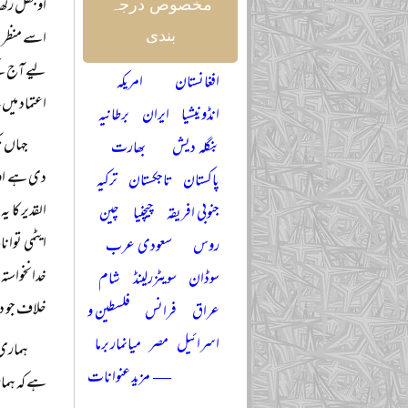
اوجھل رکھ 
مخصوص درجہ
اسے منظر ع
بندی
لیے آج کے 
افغانستان
امریکہ
اعتماد میں
انڈونیشیا
ایران
برطانیہ
جہاں ت
بنگلہ دیش
بھارت
دی ہے اور 
پاکستان
تاجکستان
ترکیہ
القدیر کا 
جنوبی افریقہ
چیچنیا
چین
ایٹمی توان
روس
سعودی عرب
خدانخواستہ
سوڈان
سویٹزرلینڈ
شام
خلاف جو دھ
عراق
فرانس
فلسطین و
اسرائیل
مصر
میانمار برما
ہماری 
— مزید عنوانات
ہے کہ ہمار