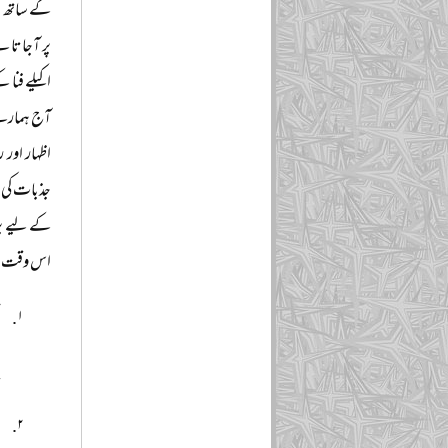
کے ساتھ ا
پر آجاتا 
اکیلے فنا 
آج ہمارے 
اظہار اور
جذبات کی ب
کے لیے پرا
اس وقت صو
ا
ہ
ق
د