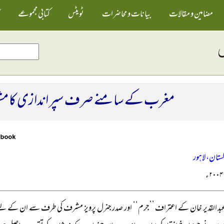
مضامین و مقالات
بیانات و محاضرات
ٹویٹس
کتابی مجموعے
مغرب کے سامنے صرف سپر اندازی کا مشو
کستان، لاہور
عبد القدیر خان کے اعتراف ’’جرم‘‘ اور صدر جنرل پرویز مشرف کی طرف سے ان کے لیے 