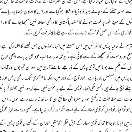
وں نے جو نیا رخ اختیار کر لیا ہے، اس سے ان حضرات کے خدشات کو تقویت حاصل ہو رہی 
مسئلہ سمٹنے کے بجائے پھیلاؤ کا زیادہ شکار ہو گیا ہے اور اس کا امکان بڑھتا جا رہا ہے 
ں کے مبینہ طور پر ملوث ہونے کا مسئلہ پاکستان کا داخلی معاملہ نہیں سمجھا جائے گا اور اس
وائری کے اس عمل کو آگے بڑھانے کے لیے یقیناً پیشرفت کریں گے۔
ترم نے حالیہ پریس کانفرنس میں اس سلسلے میں اخبار نویسوں پر جس غصے کا اظہار کیا ہے، و
طح اور وسعت کو سمجھنے کے لیے کافی ہے، کیونکہ صدر صاحب خود بھی یہ بات اچھی طرح جا
روں کے قلم سے جو باتیں قومی پریس کے ذریعے سامنے آرہی ہیں، وہ ان تجزیوں اور قیا
می پریس میں مسلسل ہو رہا ہے۔ اور آج کے دور میں، جبکہ عام آدمی تک عالمی پریس اور بین 
لے پہنچ جاتے ہیں، کسی ملکی اخبار نویس کے لیے یہ ممکن نہیں ہے کہ وہ انہیں جھٹلا کر یا ن
قعات سے مطابقت نہ رکھتی ہو، یا معروضی حقائق ان کا ساتھ نہ دے رہے ہوں۔ اس لیے ص
و تو اخبار نویسوں کو قومی مفاد کے لیے اسے نظر انداز کر دینا چاہیے، کسی درست طرز فکر کی ن
ر میں ایسا ہو جاتا تھا کہ قومی مفاد کے پیش نظر حکومتیں اور ان کے کہنے پر قومی پریس