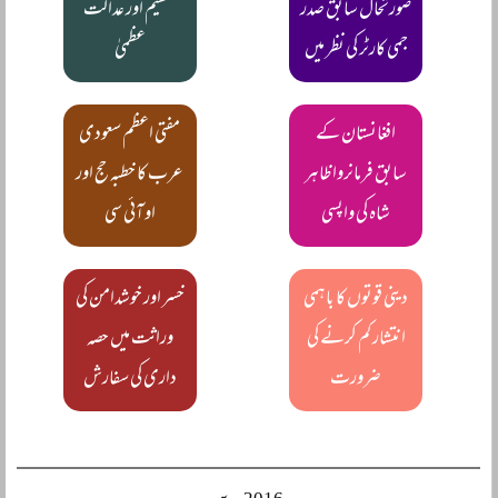
صورتحال سابق صدر
تقسیم اور عدالت
جمی کارٹر کی نظر میں
عظمیٰ
افغانستان کے
مفتی اعظم سعودی
سابق فرمانروا ظاہر
عرب کا خطبہ حج اور
شاہ کی واپسی
او آئی سی
دینی قوتوں کا باہمی
خسر اور خوشدامن کی
انتشار کم کرنے کی
وراثت میں حصہ
ضرورت
داری کی سفارش