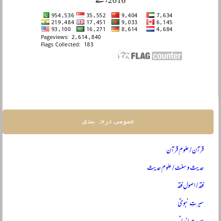
2016ء سے
عمومی درجہ بندی
قرآن / علومِ قرآن
حدیث و سنت / علومِ حدیث
فقہ / اصولِ فقہ
سیرتِ نبویؐ