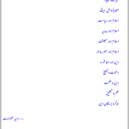
سیرتِ انبیاءؑ
صحابہؓ و اہلِ بیتؓ
اسلام اور سیاست
اسلام اور عدلیہ
اسلام اور معیشت
اسلام اور عصرِ حاضر
دین اور معاشرہ
دعوت و تبلیغ
دین و حکمت
علم و تحقیق
تذکرہ بزرگانِ دین
— مزید عنوانات