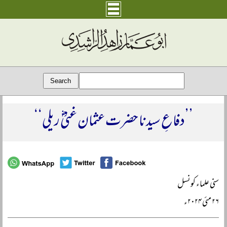
’’دفاعِ سیدنا حضرت عثمان غنیؓ ریلی‘‘
سنی علماء کونسل
۲۶ مئی ۲۰۲۴ء