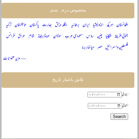
مخصوص درجہ بندی
افغانستان
امریکہ
انڈونیشیا
ایران
برطانیہ
بنگلہ دیش
بھارت
پاکستان
تاجکستان
ترکیہ
جنوبی افریقہ
چیچنیا
چین
روس
سعودی عرب
سوڈان
سویٹزرلینڈ
شام
عراق
فرانس
فلسطین و اسرائیل
مصر
میانمار برما
— مزید عنوانات
تلاش باعتبار تاریخ
ابتدائی
انتہائی