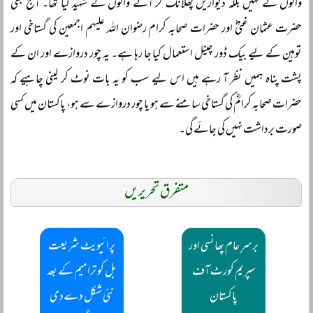
والوں نے نہیں بلکہ دیواریں پھلانگ کر آنے والوں نے شہید کیا تھا۔ آج بھی
حضرت عثمان غنیؓ اور حضرات صحابہ کرام رضوان اللہ علیہم اجمعین کی گستاخی اور
توہین کے لیے بیک ڈور چینل استعمال کیا جا رہا ہے۔ یہ چور دروازے اور ان کے
پشت پناہ ہمیں نظر آ رہے ہیں اس لیے سب کو یہ بات نوٹ کر لینی چاہیے کہ
حضرات صحابہ کرامؓ کی گستاخی سامنے سے ہو یا چور دروازے سے ہو، پاکستان میں کسی
صورت برداشت نہیں کی جائے گی۔
متفرق تحریریں
برسرِ عام پھانسی اور
پرائیویٹ شریعت
سپریم کورٹ آف
بل کو ترامیم کے بعد
پاکستان
نئی شکل دےدی