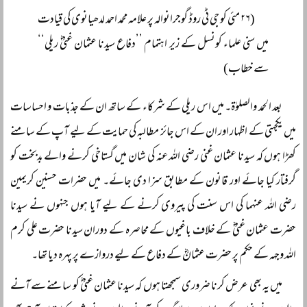
(۲۶ مئی کو جی ٹی روڈ گوجرانوالہ پر علامہ محمد احمد لدھیانوی کی قیادت
میں سنی علماء کونسل کے زیر اہتمام ’’دفاع سیدنا عثمان غنیؓ ریلی‘‘
سے خطاب)
بعد الحمد والصلوٰۃ۔ میں اس ریلی کے شرکاء کے ساتھ ان کے جذبات و احساسات
میں یکجہتی کے اظہار اور ان کے اس جائز مطالبہ کی حمایت کے لیے آپ کے سامنے
کھڑا ہوں کہ سیدنا عثمان غنی رضی اللہ عنہ کی شان میں گستاخی کرنے والے بدبخت کو
گرفتار کیا جائے اور قانون کے مطابق سزا دی جائے۔ میں حضرات حسنین کریمین
رضی اللہ عنہما کی اس سنت کی پیروی کرنے کے لیے آیا ہوں جنہوں نے سیدنا
حضرت عثمان غنیؓ کے خلاف باغیوں کے محاصرہ کے دوران سیدنا حضرت علی کرم
اللہ وجہہ کے حکم پر حضرت عثمانؓ کے دفاع کے لیے دروازے پر پہرہ دیا تھا۔
میں یہ بھی عرض کرنا ضروری سمجھتا ہوں کہ سیدنا عثمان غنیؓ کو سامنے سے آنے