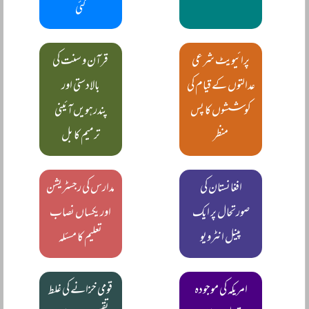
گئی
پرائیویٹ شرعی
قرآن و سنت کی
عدالتوں کے قیام کی
بالادستی اور
کوششوں کا پس
پندرہویں آئینی
منظر
ترمیم کا بل
افغانستان کی
مدارس کی رجسٹریشن
صورتحال پر ایک
اور یکساں نصاب
پینل انٹرویو
تعلیم کا مسئلہ
امریکہ کی موجودہ
قومی خزانے کی غلط