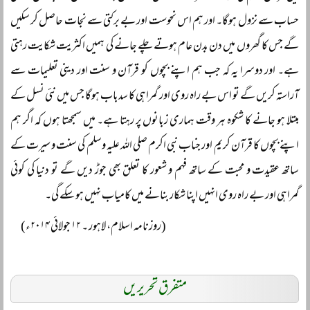
حساب سے نزول ہوگا۔ اور ہم اس نحوست اور بے برکتی سے نجات حاصل کر سکیں
گے جس کا گھروں میں دن بدن عام ہوتے چلے جانے کی ہمیں اکثریت شکایت رہتی
ہے۔ اور دوسرا یہ کہ جب ہم اپنے بچوں کو قرآن و سنت اور دینی تعلیمات سے
آراستہ کریں گے تو اس بے راہ روی اور گمراہی کا سدباب ہوگا جس میں نئی نسل کے
مبتلا ہو جانے کا شکوہ ہر وقت ہماری زبانوں پر رہتا ہے۔ میں سمجھتا ہوں کہ اگر ہم
اپنے بچوں کا قرآن کریم اور جناب نبی اکرم صلی اللہ علیہ وسلم کی سنت و سیرت کے
ساتھ عقیدت و محبت کے ساتھ فہم و شعور کا تعلق بھی جوڑ دیں گے تو دنیا کی کوئی
گمراہی اور بے راہ روی انہیں اپنا شکار بنانے میں کامیاب نہیں ہو سکے گی۔
(روزنامہ اسلام، لاہور ۔ ۱۲ جولائی ۲۰۱۴ء)
متفرق تحریریں