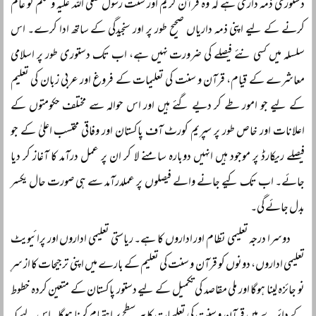
دستوری ذمہ داری ہے کہ وہ قرآن کریم اور سنت رسول صلی اللہ علیہ وسلم کو عام
کرنے کے لیے اپنی ذمہ داریاں صحیح طور پر اور سنجیدگی کے ساتھ ادا کرے۔ اس
سلسلہ میں کسی نئے فیصلے کی ضرورت نہیں ہے، اب تک دستوری طور پر اسلامی
معاشرے کے قیام، قرآن و سنت کی تعلیمات کے فروغ اور عربی زبان کی تعلیم
کے لیے جو امور طے کر دیے گئے ہیں اور اس حوالہ سے مختلف حکومتوں کے
اعلانات اور خاص طور پر سپریم کورٹ آف پاکستان اور وفاقی محتسب اعلیٰ کے جو
فیصلے ریکارڈ پر موجود ہیں انہیں دوبارہ سامنے لا کر ان پر عمل درآمد کا آغاز کر دیا
جائے۔ اب تک کیے جانے والے فیصلوں پر عملدرآمد سے ہی صورت حال یکسر
بدل جائے گی۔
دوسرا درجہ تعلیمی نظام اور اداروں کا ہے۔ ریاستی تعلیمی اداروں اور پرائیویٹ
تعلیمی اداروں، دونوں کو قرآن و سنت کی تعلیم کے بارے میں اپنی ترجیحات کا از سرِ
نو جائزہ لینا ہوگا اور ملی مقاصد کی تکمیل کے لیے دستور پاکستان کے متعین کردہ خطوط