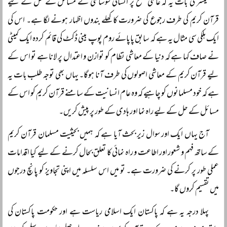
تیسری بات یہ کہ عالمی سطح پر انسانی سوسائٹی کے مسائل کے حل کے لیے
قرآن کریم کی طرف رجوع کی ضرورت کا کھلے بندوں اظہار ہونے لگا ہے۔ اس کی
ایک ہلکی سی مثال یہ ہے کہ سابق پاپائے روم پوپ بینی ڈکٹ کی قائم کردہ ایک کمیٹی
نے صاف کہا ہے کہ دنیا کے معاشی نظام کو توازن و اعتدال پر لانا ہے تو اس کے
لیے قرآن کریم کے معاشی اصولوں کی طرف آنا ہوگا۔ یہاں بھی توجہ طلب بات یہ
ہے کہ خود مسلمانوں کو چاہیے کہ وہ عام انسانیت کے سامنے قرآن کریم کو اس کے
مسائل کے حل کے لیے راہ نما اور ہادی کے طور پر پیش کریں۔
آج یہاں ایک اور سوال زیر بحث آیا ہے کہ ہمیں بحیثیت مسلمان قرآن کریم
کے ساتھ فہم و شعور اور اطاعت و راہ نمائی کا تعلق بحال کرنے کے لیے کیا اقدامات
عملی طور پر کرنے کی ضرورت ہے۔ تو میں اس سلسلہ میں اپنی تجاویز کو پانچ درجوں
میں تقسیم کروں گا۔
پہلا درجہ یہ ہے کہ پاکستان ایک اسلامی ریاست ہے اور حکومت پاکستان کی