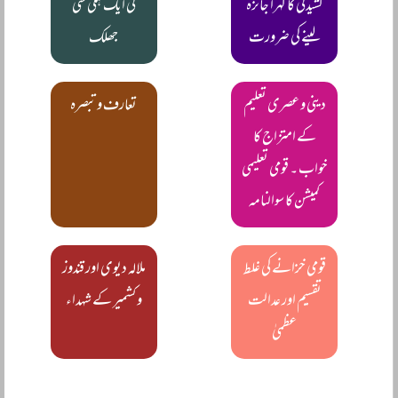
کشیدگی کا گہرا جائزہ
کی ایک ہلکی سی
لینے کی ضرورت
جھلک
دینی و عصری تعلیم
تعارف و تبصرہ
کے امتزاج کا
خواب ۔ قومی تعلیمی
کمیشن کا سوالنامہ
قومی خزانے کی غلط
ملالہ دیوی اور قندوز
تقسیم اور عدالت
و کشمیر کے شہداء
عظمیٰ