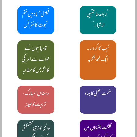
’’وبضدھا تتبین
فیصل آباد میں ختم
الاشیاء‘‘
نبوت کانفرنس
نیب کا کردار ۔
قادیانیوں کے
ایک لمحۂ فکریہ
حوالے سے امریکی
کانگریس کا مطالبہ
حکمت عملی کا جہاد
رمضان المبارک،
تربیت کا مہینہ
گلگت بلتستان میں
عالمی تہذیبی کشمکش