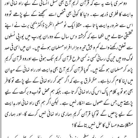
دوسری بات یہ ہے کہ قرآن کریم آج بھی نسل انسانی کے لیے راہ نمائی اور
ہدایت کا فطری ذریعہ ہے۔ دنیا کا کوئی بھی شخص اسے سمجھنے کے لیے پڑھے تو وہ
اس سے ضرور ہدایت پاتا ہے۔ مثلاً ایک نو مسلم انگریز ڈاکٹر یحییٰ برٹ نے اپنے
تحقیقی مقالے میں لکھا ہے کہ گزشتہ دس سال کے دوران یورپ میں یورپی نسلوں
سے تعلق رکھنے والے کم و بیش تیرہ ہزار افراد مسلمان ہوئے ہیں۔ ان میں اسی فی صد
لوگ وہ ہیں جن کی رسائی کسی نہ کسی طرح قرآن کریم تک ہوئی ہے اور وہ قرآن کریم
پڑھ کر مسلمان ہوگئے ہیں۔ گویا قرآن کریم آج بھی ہدایت اور راہ نمائی کے میدان
میں اپنا کام کر رہا ہے۔ مگر فرق یہ ہے کہ اگر سمجھ کر راہ نمائی کے لیے پڑھے تو کافر
بھی ہو تو یہ کلام پاک اس کی راہ نمائی کرتا ہے۔ جبکہ ہم محض ثواب و برکت کے لیے
پڑھتے ہیں جس کے حصول سے انکار نہیں ہے۔ لیکن اگر ہم بھی راہ نمائی اور ہدایت
کے لیے پڑھیں گے تو کیا قرآن کریم ہماری راہ نمائی نہیں کرے گا، اور ہماری
مشکلات و مسائل کا حل نہیں بتائے گا؟