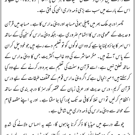
کے دائرے میں قرآن و سنت کی تعلیمات کا ہر سطح پر اہتمام کرنا ہوگا۔ اس لیے کہ
اس کے بارے میں سب سے بڑی ذمہ داری انہی کی بنتی ہے۔
تیسرا درجہ ملک بھر میں پھیلی ہوئی مساجد اور دینی مدارس کا ہے۔ مساجد میں قرآن
و حدیث کے عمومی درس کا اہتمام ضروری ہے، جبکہ دینی مدارس کو سنجیدگی کے ساتھ
اس امر کا جائزہ لینا چاہیے کہ وہ ان لوگوں کو تو تعلیم دے رہے ہیں جو خود چل کر ان
کے پاس آتے ہیں۔ مگر معاشرے کی وہ غالب اکثریت جس کا دینی مدارس کے
ساتھ تعلق نہیں ہے، اسے قرآن و سنت کی تعلیم سے بہرہ ور کرنے کے لیے وہ کیا
کر سکتے ہیں؟ میرا خیال ہے کہ اگر دینی مدارس قوم کے مختلف طبقات کے لیے درس
قرآن کریم، درس حدیث اور عربی زبان کے مختصر کورسز کا درجہ بندی کے ساتھ
انتظام کر لیں تو اس خلا کو کافی حد تک پورا کیا جا سکتا ہے۔ اور یہ اپنے مقصد قیام
کے حوالہ سے دینی مدارس کی ذمہ داری میں شامل ہے۔
چوتھے درجے میں میڈیا کا ذکر کرنا چاہوں گا، جسے یہ احساس دلانے کی شدید