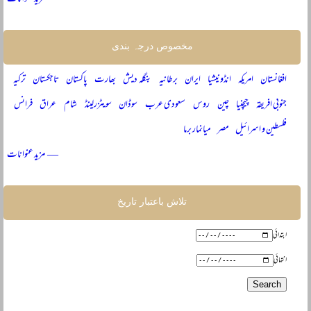
مخصوص درجہ بندی
افغانستان
امریکہ
انڈونیشیا
ایران
برطانیہ
بنگلہ دیش
بھارت
پاکستان
تاجکستان
ترکیہ
جنوبی افریقہ
چیچنیا
چین
روس
سعودی عرب
سوڈان
سویٹزرلینڈ
شام
عراق
فرانس
فلسطین و اسرائیل
مصر
میانمار برما
— مزید عنوانات
تلاش باعتبار تاریخ
ابتدائی
انتہائی