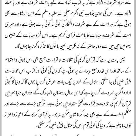
سے مراد شرف و افتخار ہے کہ یہ کتاب تمہارے لیے باعث شرف ہے اور باعث
افتخار ہے۔ اس کی تائید جناب نبی اکرم صلی اللہ علیہ وسلم کے اس ارشاد سے بھی
ہوتی ہے کہ ہر امت کے لیے شرف و افتخار کی کوئی نہ کوئی بات ہوتی ہے، اور میری
امت کے شرف و مباہات کا باعث قرآن کریم ہے۔ اس فخر و مباہات کے بیسیوں
پہلو ہیں جن میں سے دورِ حاضر کے تناظر میں تین باتوں کا تذکرہ کرنا چاہوں گا۔
پہلی بات یہ ہے کہ قرآن کریم کی تلاوت و قراءت آج بھی اس ذوق و اہتمام
کے ساتھ اور اس قدر وسیع پیمانے پر ہوتی ہے کہ دنیا کی کوئی اور کتاب اس حوالہ سے
پیش نہیں کی جا سکتی۔ مثال کے طور پر ایک بات عرض کرنا چاہوں گا کہ دنیا کا کوئی
ادارہ اگر یہ سروے کرنا چاہے کہ اس سال رمضان المبارک کے دوران دنیا بھر میں
قرآن کریم کی تلاوت و قراءت کتنی مقدار میں ہوئی ہے، تو کسی بڑے سے بڑے اور
منظم ادارے کے لیے بھی ایسا کرنا شاید ممکن نہ ہو۔ یہ قرآن کریم کے اعجاز و اعزاز
کا ایسا پہلو ہے کہ دنیا کی کوئی قوم اس کی مثال پیش نہیں کر سکتی۔