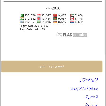
2016ء سے
عمومی درجہ بندی
قرآن / علومِ قرآن
حدیث و سنت / علومِ حدیث
فقہ / اصولِ فقہ
سیرتِ نبویؐ