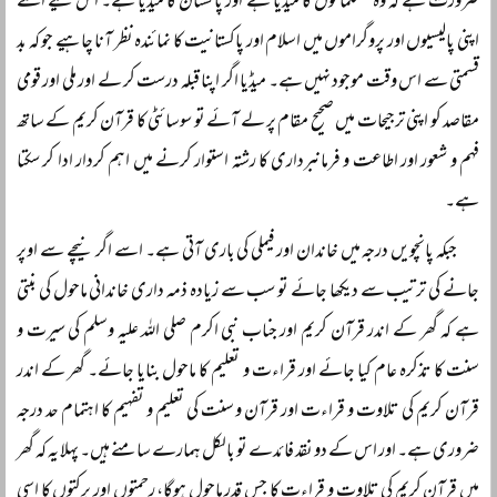
ضرورت ہے کہ وہ مسلمانوں کا میڈیا ہے اور پاکستان کا میڈیا ہے۔ اس لیے اسے
اپنی پالیسیوں اور پروگراموں میں اسلام اور پاکستانیت کا نمائندہ نظر آنا چاہیے جو کہ بد
قسمتی سے اس وقت موجود نہیں ہے۔ میڈیا اگر اپنا قبلہ درست کر لے اور ملی اور قومی
مقاصد کو اپنی ترجیحات میں صحیح مقام پر لے آئے تو سوسائٹی کا قرآن کریم کے ساتھ
فہم و شعور اور اطاعت و فرمانبرداری کا رشتہ استوار کرنے میں اہم کردار ادا کر سکتا
ہے۔
جبکہ پانچویں درجہ میں خاندان اور فیملی کی باری آتی ہے۔ اسے اگر نیچے سے اوپر
جانے کی ترتیب سے دیکھا جائے تو سب سے زیادہ ذمہ داری خاندانی ماحول کی بنتی
ہے کہ گھر کے اندر قرآن کریم اور جناب نبی اکرم صلی اللہ علیہ وسلم کی سیرت و
سنت کا تذکرہ عام کیا جائے اور قراءت و تعلیم کا ماحول بنایا جائے۔ گھر کے اندر
قرآن کریم کی تلاوت و قراءت اور قرآن و سنت کی تعلیم و تفہیم کا اہتمام حد درجہ
ضروری ہے۔ اور اس کے دو نقد فائدے تو بالکل ہمارے سامنے ہیں۔ پہلا یہ کہ گھر
میں قرآن کریم کی تلاوت و قراءت کا جس قدر ماحول ہوگا، رحمتوں اور برکتوں کا اسی