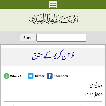
قرآن کریم کے حقوق
دنیا ٹی وی
۸ جولائی ۲۰۱۴ء