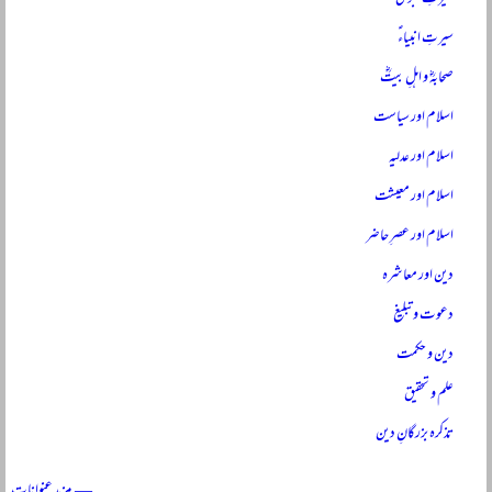
سیرتِ انبیاءؑ
صحابہؓ و اہلِ بیتؓ
اسلام اور سیاست
اسلام اور عدلیہ
اسلام اور معیشت
اسلام اور عصرِ حاضر
دین اور معاشرہ
دعوت و تبلیغ
دین و حکمت
علم و تحقیق
تذکرہ بزرگانِ دین
— مزید عنوانات