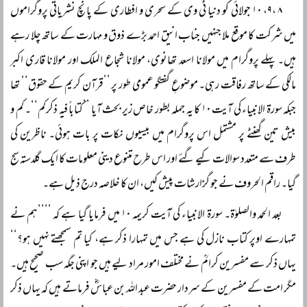
۸ ،۹، ۱۰ جولائی کو دنیا ٹی وی کے سحری و افطاری کے پانچ نشریاتی پروگراموں
میں شرکت کا موقع ملا جنہیں جناب انیق احمد بڑے ذوق و مہارت کے ساتھ چلا رہے
ہیں۔ پہلے پروگرام میں مولانا اسعد تھانوی، مولانا شجاع الملک اور مولانا قاری اکبر
مالکی کے ساتھ رفاقت رہی۔ موضوعِ گفتگو عمومی طور پر ’’قرآن کریم کے حقوق‘‘ تھا
جبکہ سورۃ الانبیاء کی آیت ۱۰ کا یہ جملہ بطور خاص زیر بحث آیا ’’کتاباً فیہ ذکرکم‘‘۔ کم و
بیش تین گھنٹے پر مشتمل اس پروگرام میں بیسیوں نکات پر بات ہوئی۔ ناظرین کی
طرف سے متعدد سوالات کیے گئے اور اس طرح متنوع دینی معلومات کا ایک گلدستہ سج
گیا۔ راقم الحروف نے جو گزارشات پیش کیں، ان کا خلاصہ درج ذیل ہے۔
بعد الحمد والصلوٰۃ۔ سورۃ الانبیاء کی آیت کریمہ ۱۰ میں فرمایا گیا ہے کہ ’’’’ہم نے
تمہارے اوپر کتاب نازل کی ہے جس میں تمہارا ذکر ہے، کیا تم سمجھتے نہیں ہو؟‘‘
یہاں ذکر سے مفسرین کرامؒ نے مختلف امور مراد لیے ہیں جو اپنی جگہ سب صحیح ہیں۔
مگر امت کے مفسرین کے سردار حضرت عبد اللہ بن عباسؓ فرماتے ہیں کہ یہاں ذکر