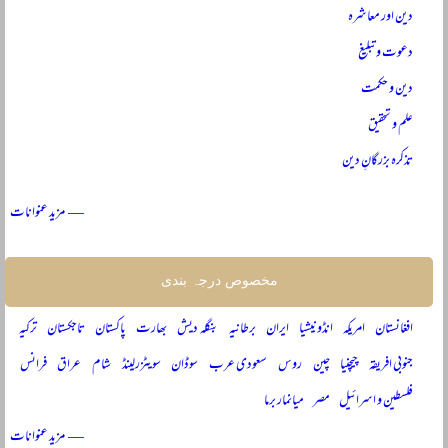
دین اور معاشرہ
دعوت و تبلیغ
دین و حکمت
علم و تحقیق
تذکرہ بزرگانِ دین
— مزید عنوانات
مخصوص درجہ بندی
افغانستان
امریکہ
انڈونیشیا
ایران
برطانیہ
بنگلہ دیش
بھارت
پاکستان
تاجکستان
ترکیہ
جنوبی افریقہ
چیچنیا
چین
روس
سعودی عرب
سوڈان
سویٹزرلینڈ
شام
عراق
فرانس
فلسطین و اسرائیل
مصر
میانمار برما
— مزید عنوانات