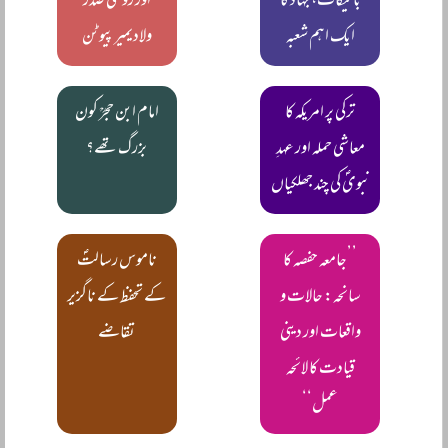
بائیکاٹ، جہاد کا
اور روسی صدر
ایک اہم شعبہ
ولادیمیر پیوٹن
ترکی پر امریکہ کا
امام ابن حجرؒ کون
معاشی حملہ اور عہدِ
بزرگ تھے؟
نبویؐ کی چند جھلکیاں
’’جامعہ حفصہ کا
ناموس رسالتؐ
سانحہ: حالات و
کے تحفظ کے ناگزیر
واقعات اور دینی
تقاضے
قیادت کا لائحہ
عمل‘‘