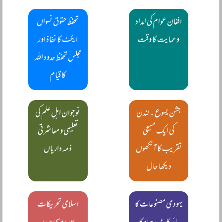
افغان عوام کی امداد
تحفظ حقوق نسواں
و حمایت کا وقت
ایکٹ کا نفاذ اور
مجلس تحفظ حدود اللہ
کا قیام
جشن یسوع ۔ لندن
نوجوان اہلِ علم کی
کی ایک مسیحی
تعلیمی و معاشرتی
تقریب کا آنکھوں
ذمہ داریاں
دیکھا حال
یہودی مصنوعات کا
اسلامی تحریکات