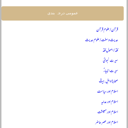
عمومی درجہ بندی
قرآن / علومِ قرآن
حدیث و سنت / علومِ حدیث
فقہ / اصولِ فقہ
سیرتِ نبویؐ
سیرتِ انبیاءؑ
صحابہؓ و اہلِ بیتؓ
اسلام اور سیاست
اسلام اور عدلیہ
اسلام اور معیشت
اسلام اور عصرِ حاضر