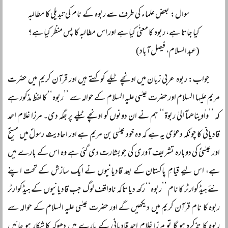
سوال: بعض علماء کی طرف سے ربوہ کے نام کی تبدیلی کا مطالبہ
کیا جاتا ہے، ربوہ کا معنٰی کیا ہے اور اس مطالبہ کا پسِ منظر کیا ہے؟
(عبد السلام، فیصل آباد)
جواب: ربوہ عربی زبان میں اونچے ٹیلے کو کہتے ہیں اور قرآن کریم میں حضرت
مریم علیہا السلام اور حضرت عیسٰی علیہ السلام کے حوالہ سے ’’ربوہ‘‘ کا لفظ مذکور ہے
کہ ’’واٰویناھمآ الیٰ ربوۃ‘‘ ہم نے ان دونوں کو اونچے ٹیلے پر جگہ دی۔ مرزا غلام احمد
قادیانی کا چونکہ دعوٰی یہ ہے کہ وہ خود عیسٰی بن مریم ہے اور احادیث رسولؐ میں مسیحؑ
اور عیسٰیؑ کی دوبارہ تشریف آوری کی جو بشارت دی گئی ہے وہ اس کے بارے میں
ہے، اس لیے قیامِ پاکستان کے بعد قادیانیوں نے ایک سازش کے تحت اپنے
نئے ہیڈکوارٹر کا نام ’’ربوہ‘‘ رکھ دیا تاکہ ناواقف لوگ جب قادیانیوں کے ہیڈکوارٹر
ربوہ کا نام قرآن کریم میں دیکھیں گے اور حضرت عیسٰی علیہ السلام کے حوالہ سے
ربوہ کا تذکرہ ہو گا تو مرزا غلام احمد قادیانی کے بارے میں دھوکہ کا شکار ہو جائیں