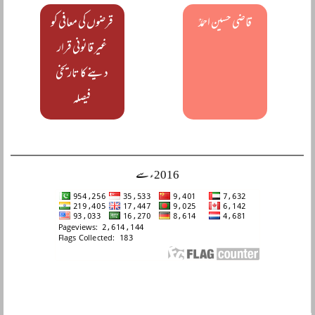
قاضی حسین احمدؒ
قرضوں کی معافی کو
غیر قانونی قرار
دینے کا تاریخی
فیصلہ
2016ء سے