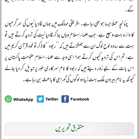
گے۔
چنانچہ عملًا ایسا ہو بھی رہا ہے۔ افریقی ممالک میں جہاں قادیانیوں کی سرگرمیوں
کا دائرہ بہت وسیع ہے، جب علماء اسلام وہاں جا کر قادیانیت کی تردید کرتے ہیں تو
بہت سے سادہ لوح لوگ ان سے جھگڑتے ہیں کہ ’’ربوہ‘‘ کا ذکر تو خود قرآن کریم میں
ہے، تم اس کی تردید کیوں کرتے ہو؟ اسی وجہ سے علماء اسلام حکومتِ پاکستان پر
اس بات کے لیے زور دیتے ہیں کہ ربوہ کا نام سرکاری طور پر تبدیل کر دیا جائے
کیونکہ یہ نام بیرون ملک بہت زیادہ لوگوں کی گمراہی کا باعث بن رہا ہے۔
متفرق تحریریں