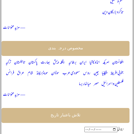
علم و تحقیق
تذکرہ بزرگانِ دین
— مزید عنوانات
مخصوص درجہ بندی
افغانستان
امریکہ
انڈونیشیا
ایران
برطانیہ
بنگلہ دیش
بھارت
پاکستان
تاجکستان
ترکیہ
جنوبی افریقہ
چیچنیا
چین
روس
سعودی عرب
سوڈان
سویٹزرلینڈ
شام
عراق
فرانس
فلسطین و اسرائیل
مصر
میانمار برما
— مزید عنوانات
تلاش باعتبار تاریخ
ابتدائی