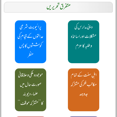
متفرق تحریریں
دینی مدارس کی
پرائیویٹ شرعی
مشکلات اور اساتذہ
عدالتوں کے قیام کی
و طلبہ کا عزم
کوششوں کا پس
منظر
اہلِ سنت کے تمام
موجودہ ملکی و علاقائی
مکاتب فکر کی مشترکہ
صورت حال میں
جدوجہد
علماء دیوبند
کا’’مشترکہ موقف‘‘