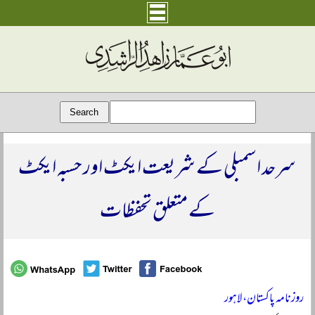
سرحد اسمبلی کے شریعت ایکٹ اور حسبہ ایکٹ
کے متعلق تحفظات
روزنامہ پاکستان، لاہور