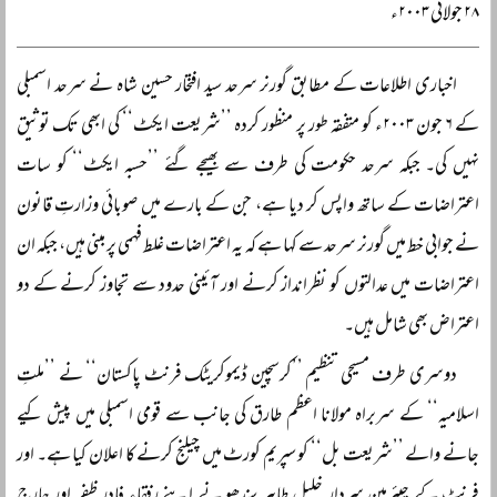
۲۸ جولائی ۲۰۰۳ء
اخباری اطلاعات کے مطابق گورنر سرحد سید افتخار حسین شاہ نے سرحد اسمبلی
کے ۶ جون ۲۰۰۳ء کو متفقہ طور پر منظور کردہ ’’شریعت ایکٹ‘‘ کی ابھی تک توثیق
نہیں کی۔ جبکہ سرحد حکومت کی طرف سے بھیجے گئے ’’حسبہ ایکٹ‘‘ کو سات
اعتراضات کے ساتھ واپس کر دیا ہے، جن کے بارے میں صوبائی وزارتِ قانون
نے جوابی خط میں گورنر سرحد سے کہا ہے کہ یہ اعتراضات غلط فہمی پر مبنی ہیں، جبکہ ان
اعتراضات میں عدالتوں کو نظرانداز کرنے اور آئینی حدود سے تجاوز کرنے کے دو
اعتراض بھی شامل ہیں۔
دوسری طرف مسیحی تنظیم ’’کرسچین ڈیموکریٹک فرنٹ پاکستان‘‘ نے ’’ملتِ
اسلامیہ‘‘ کے سربراہ مولانا اعظم طارق کی جانب سے قومی اسمبلی میں پیش کیے
جانے والے ’’شریعت بل‘‘ کو سپریم کورٹ میں چیلنج کرنے کا اعلان کیا ہے۔ اور