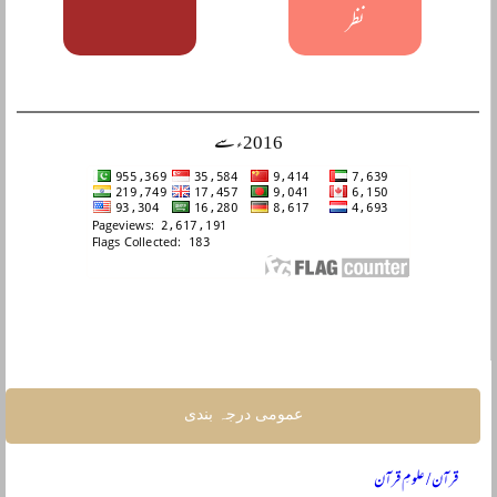
نظر
2016ء سے
عمومی درجہ بندی
قرآن / علومِ قرآن