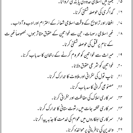
جہیز میں اسلامی حدود کی پابندی کروانا۔
گداگری کی حوصلہ شکنی کرنا۔
افطار اور تراویح کے وقت اسلامی شعائر کے احترام اور ادب و آداب۔
غیر اسلامی رسومات، جن سے خواتین کے حقوق متاثر ہوں، خصوصاً غیرت
کے نام پر قتل کی حوصلہ شکنی کرنا۔
میراث سے خواتین کو محروم کرنے کے رجحان کا سدباب کرنا۔
خواتین کو شرعی حقوق دلانا۔
ناپ تول کی نگرانی اور ملاوٹ کا تدارک کرنا۔
مصنوعی گرانی کا سدباب کرنا۔
سرکاری املاک کی حفاظت اور نگرانی کرنا۔
سرکاری محکمہ جات میں رشوت ستانی کا تدارک کرنا۔
سرکاری اہلکاروں میں عوام کی خدمت کا جذبہ پیدا کرنا۔
والدین کی نافرمانی پر مواخذہ کرنا۔