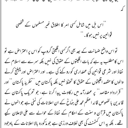
کہ
’’اس بل میں شامل کسی امر کا اطلاق غیر مسلموں کے شخصی
قوانین پر نہیں ہو گا۔‘‘
تو اس واضح ضمانت کے بعد بھی اگر کسی اقلیتی گروپ کو اس پر اعتراض ہے تو
اس کا مطلب یہ ہے کہ بات اقلیتوں کے حقوق کی نہیں بلکہ سرے سے اسلام کے
نفاذ اور شرعی قوانین کی عملداری کو روکنے کی ہے۔ اور اعتراض اور چیلنج کرنے
والوں کا مقصد اقلیتوں کے حقوق کا تحفظ نہیں بلکہ پاکستان میں ’’نظریۂ پاکستان‘‘ اور
’’قرارداد مقاصد‘‘ پر عملدرآمد میں رکاوٹ پیدا کرنا ہے، جو تحریکِ پاکستان کے
قائدین بالخصوص قائد اعظم محمد علی جناحؒ کے ان اعلانات کی نفی ہے جو انہوں نے
پاکستان میں قرآن و سنت کے احکام کے نفاذ کے حوالے سے علی الاعلان کیے
تھے۔ بلکہ یہ اس کمٹمنٹ کی بھی خلاف ورزی ہے جو مذکورہ بالا اعلانات کے باوجود