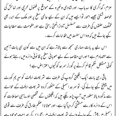
عزم، گداگری کا سدباب، اور شادی وغیرہ کے مواقع پر فضول خرچی اور نمائش کی
حوصلہ شکنی جیسے امور تو ایسے ہیں کہ ان کے لیے عالمی سطح پر اور ملک کے اندر بھی
مختلف حلقوں کی طرف سے مسلسل آواز اٹھتی رہتی ہے اور حکومت سے مطالبات
کیے جاتے ہیں کہ وہ اس سلسلہ میں اقدامات کرے۔
اس لیے یہ بات ہماری سمجھ سے بالاتر ہے کہ ان میں سے کون سی بات آئین
سے متصادم ہے؟ اور ان مقاصد کے لیے صوبائی سطح پر قانونی دائرہ میں رہتے ہوئے
کوئی مستقل نظم قائم کرنے پر گورنر سرحد کو کیوں اعتراض ہے؟
باقی رہی بات ایک اقلیتی گروپ کی طرف سے شریعت ایکٹ کو سپریم کورٹ
میں چیلنج کیے جانے کی، تو سرحد اسمبلی کے منظور کردہ شریعت ایکٹ کے حوالے
سے مذکورہ بالا سطور میں آپ پڑھ چکے ہیں کہ اقلیتوں کے شخصی اور مذہبی معاملات کو
اس کے دائرہ کار سے مستثنیٰ کر دیا گیا ہے، اور مولانا اعظم طارق کی طرف سے قومی
اسمبلی میں پیش کیے جانے والے شریعت ایکٹ میں بھی اس کی صراحت موجود ہے