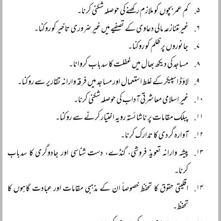
کم عمر بچوں کو ملازم رکھنے کی حوصلہ شکنی کرنا۔
غیر متنازعہ مالی دعاوی کے تصفیے میں غیر ضروری تاخیر کو روکنا۔
جانوروں پر ظلم کو روکنا۔
مساجد کی دیکھ بھال میں غفلت کا سدباب کروانا۔
لاؤڈ اسپیکر کے غلط استعمال اور مساجد میں فرقہ وارانہ تقاریر سے روکنا۔
غیر اسلامی معاشرتی آداب کی حوصلہ شکنی کرنا۔
پبلک مقامات پر ناشائستہ رویہ اختیار کرنے سے روکنا۔
آوارہ گردی کا تدارک کرنا۔
پیشہ وارانہ تعویذ فروشی، گنڈے، دست شناسی اور جادوگری کا سدباب
کرنا۔
اقلیتی حقوق کا تحفظ خصوصاً ان کے مذہبی مقامات اور عبادت گاہوں کا
تحفظ۔