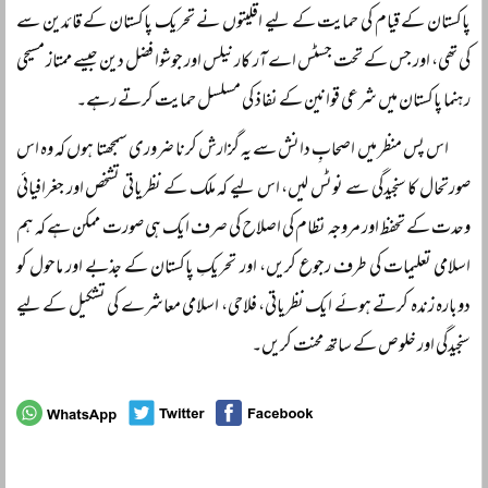
پاکستان کے قیام کی حمایت کے لیے اقلیتوں نے تحریک پاکستان کے قائدین سے
کی تھی، اور جس کے تحت جسٹس اے آر کار نیلس اور جوشوا فضل دین جیسے ممتاز مسیحی
رہنما پاکستان میں شرعی قوانین کے نفاذ کی مسلسل حمایت کرتے رہے۔
اس پس منظر میں اصحابِ دانش سے یہ گزارش کرنا ضروری سمجھتا ہوں کہ وہ اس
صورتحال کا سنجیدگی سے نوٹس لیں، اس لیے کہ ملک کے نظریاتی تشخص اور جغرافیائی
وحدت کے تحفظ اور مروجہ نظام کی اصلاح کی صرف ایک ہی صورت ممکن ہے کہ ہم
اسلامی تعلیمات کی طرف رجوع کریں، اور تحریکِ پاکستان کے جذبے اور ماحول کو
دوبارہ زندہ کرتے ہوئے ایک نظریاتی، فلاحی، اسلامی معاشرے کی تشکیل کے لیے
سنجیدگی اور خلوص کے ساتھ محنت کریں۔