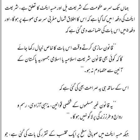
جہاں تک سرحد حکومت کے شریعت بل اور حسبہ ایکٹ کا تعلق ہے، شریعت
ایکٹ کی دفعہ ۱ میں کہا گیا ہے کہ اس کا اطلاق شمال مغربی سرحدی صوبے پر ہو گا، اور
دفعہ ۵ میں اس بات کی ضمانت دی گئی ہے کہ
’’قانون سازی کرتے وقت اس بات کا خاص خیال رکھا جائے
گا کہ کوئی بھی قانون شریعتِ اسلامیہ یا اسلامی جمہوریہ پاکستان کے
آئین سے متصادم نہ ہو۔‘‘
اس کے ساتھ ہی یہ صراحت بھی کی گئی ہے کہ
’’یہ قانون غیر مسلموں کے شخصی قوانین، مذہبی آزادی، رسم و
رواج و طرز زندگی پر لاگو نہیں ہو گا۔‘‘
جبکہ حسبہ ایکٹ میں صوبائی سطح پر ایک محتسب کے تقرر کی بات کی گئی ہے، جو