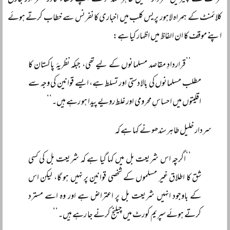
فرنٹ کے چیئرمین سردار خلیل طاہر سندھو نے اپنے رفقاء فادر ظفر اور جارج
کلائمنٹ کے ہمراہ لاہور پریس کلب میں اخباری کانفرنس سے خطاب کرتے ہوئے
اپنے موقف کا ان الفاظ میں اظہار کیا ہے:
’’قراردادِ مقاصد مسلمانوں کے لیے تھی، جبکہ نظریۂ پاکستان کا
مطلب مسلمانوں کی بالادستی اور تسلط ہے، ایسے قوانین کی وجہ سے
اقلیتوں میں احساسِ محرومی اور غلط رویے پیدا ہو رہے ہیں۔‘‘
سردار خلیل طاہر سندھو نے کہا ہے کہ
’’اگرچہ اس شریعت بل میں کہا گیا ہے کہ شریعت بل کی کسی
شق کا اطلاق غیر مسلموں کے شخصی قوانین پر نہیں ہو گا، لیکن اس
کے باوجود انہیں شریعت بل پر اعتراض ہے اور وہ اسے مسترد
کرتے ہوئے سپریم کورٹ میں چیلنج کرنے جا رہے ہیں۔‘‘