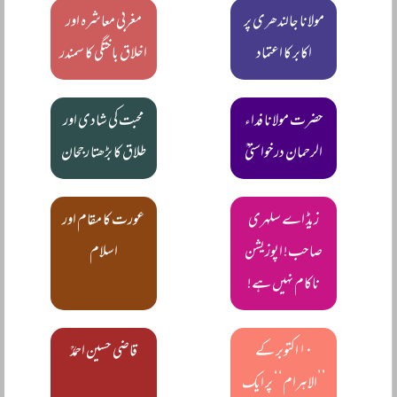
مولانا جالندھری پر
مغربی معاشرہ اور
اکابر کا اعتماد
اخلاق باختگی کا سمندر
حضرت مولانا فداء
محبت کی شادی اور
الرحمان درخواستیؒ
طلاق کا بڑھتا رجحان
زیڈ اے سلہری
عورت کا مقام اور
صاحب! اپوزیشن
اسلام
ناکام نہیں ہے!
۱۰ اکتوبر کے
قاضی حسین احمدؒ
’’الاہرام‘‘ پر ایک