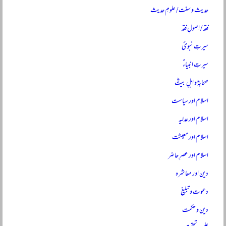
حدیث و سنت / علومِ حدیث
فقہ / اصولِ فقہ
سیرتِ نبویؐ
سیرتِ انبیاءؑ
صحابہؓ و اہلِ بیتؓ
اسلام اور سیاست
اسلام اور عدلیہ
اسلام اور معیشت
اسلام اور عصرِ حاضر
دین اور معاشرہ
دعوت و تبلیغ
دین و حکمت