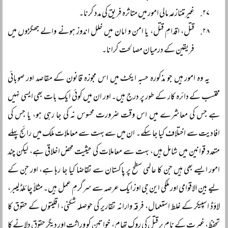
غیر متنازعہ مالی امور میں متاثرہ فریق کی مدد کرنا۔
قتل، اقدامِ قتل، یا امن و امان میں خلل اندوز ہونے والے جھگڑوں میں
فریقین کے درمیان مصالحت کرانا۔
یہ وہ امور ہیں جو مذکورہ حسبہ ایکٹ میں اس مجوزہ قانون کے مقاصد اور صوبائی
محتسب کے دائرہ کار کے طور پر درج ہیں۔ اور ان میں کوئی ایک بات بھی ایسی نہیں
ہے جس کی معاشرے میں اس وقت ضرورت محسوس نہ کی جا رہی ہو، یا جس کی
افادیت سے اختلاف کیا جا سکے۔ ان میں سے بہت سے معاملات ملک میں رائج پہلے
متعدد قوانین میں شامل ہیں، بہت سے معاملات کی حیثیت محض اخلاقی ہے، لیکن چند
امور ایسے بھی ہیں جن کا عالمی سطح پر پاکستان سے تقاضا کیا جا رہا ہے، اور جن کے
لیے بین الاقوامی اور ملکی این جی اوز ایک عرصہ سے سرگرمِ عمل ہیں۔ مثلاً چائلڈ لیبر،
لاؤڈ اسپیکر کے غلط استعمال، فرقہ وارانہ تقاریر کی حوصلہ شکنی، اقلیتوں کے حقوق کا
تحفظ، غیرت کے نام پر قتل کی روک تھام، خواتین کو وراثت اور دیگر حقوق دلانے کا