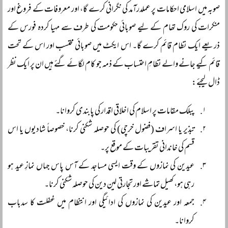
صوبہ میں اسلامی احکامات پر عملدرآمد کی نگرانی کرے گا، اور معروفات کے فروغ اور
منکرات کی روک تھام کے لیے صوبائی حکومت کی طرف سے مہیا کردہ فورس کے
ذریعے ایک نظام قائم کرے گا۔ اس ایکٹ میں صوبائی محتسب اور اس کے تحت
قائم کیے جانے والے نظامِ احتساب کے ذمہ جو کام لگائے گئے ہیں ان پر ایک نظر
ڈال لیجئے:
پبلک مقامات پر اسلام کی اخلاقی اقدار کی پابندی کروانا۔
تبذیر یا اسراف (فضول خرچی) کی حوصلہ شکنی کرنا، خصوصاً شادیوں یا اس
قسم کی خاندانی تقریبات کے موقع پر۔
عیدین کی نمازوں کے وقت ایسی مساجد کے آس پاس جہاں نمازِ عید ہو
رہی ہو، کھیل تماشے اور تجارتی لین دین کی حوصلہ شکنی کرنا۔
جمعہ اور عیدین کی نمازوں کی ادائیگی اور انتظام میں غفلت کا سدباب
کروانا۔