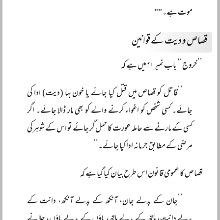
موت ہے۔""
قصاص و دیت کے قوانین
’’خروج‘‘ باب نمبر ۲۱ میں ہے کہ
’’قاتل کو قصاص میں قتل کیا جائے یا خون بہا (دیت) ادا کی
جائے۔ کسی شخص کو اغواء کرنے والے کو بھی مار ڈالا جائے۔ اگر
کسی کے مارنے سے حاملہ عورت کا حمل گر جائے تو اس کے شوہر کی
مرضی کے مطابق جرمانہ ادا کیا جائے۔‘‘
قصاص کا عمومی قانون اس طرح بیان کیا گیا ہے کہ
’’جان کے بدلے جان، آنکھ کے بدلے آنکھ، دانت کے
بدلے دانت، ہاتھ کے بدلے ہاتھ، پاؤں کے بدلے پاؤں، جلانے