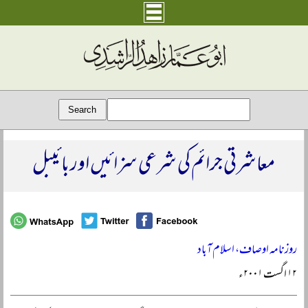
معاشرتی جرائم کی شرعی سزائیں اور بائیبل
روزنامہ اوصاف، اسلام آباد
۱۲ اگست ۲۰۰۱ء