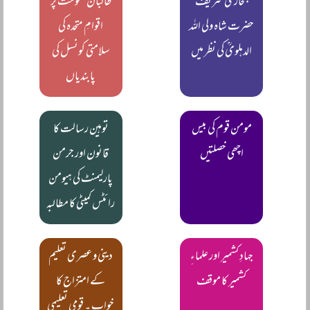
بخاری شریف
طالبان حکومت پر
حضرت شاہ ولی اللہ
اقوامِ متحدہ کی
الدہلویؒ کی نظر میں
سلامتی کونسل کی
پابندیاں
مومن قوم کی بیس
توہین رسالت کا
اچھی خصلتیں
قانون اور جرمن
پارلیمنٹ کی ہیومن
رائٹس کمیٹی کا مطالبہ
جہادِ کشمیر اور علماءِ
دینی و عصری تعلیم
کشمیر کا موقف
کے امتزاج کا
خواب ۔ قومی تعلیمی