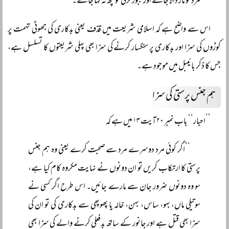
مرد کو مار ڈالا جائے اور مجبور لڑکی کو کچھ نہ کہا جائے۔‘‘
اس سے واضح ہے کہ اسلامی شریعت میں قذف یعنی بدکاری کی جھوٹی تہمت پر
کوڑوں کی سزا اور بدکاری پر سنگسار کرنے کی سزا بھی پہلی شریعتوں کا تسلسل ہے،
جس کا ذکر بائیبل میں موجود ہے۔
ہم جنس پرستی کی سزا
’’احبار‘‘ باب نمبر ۲۰ آیت ۱۳ میں ہے کہ
’’اگر کوئی مرد دوسرے مرد سے صحبت کرے یعنی وہ ہم جنس
پرستی کا ارتکاب کریں تو ان دونوں نے نہایت مکروہ کام کیا ہے،
سو وہ دونوں ضرور جان سے مارے جائیں۔ اس طرح اگر کسی نے
سوتیلی ماں، بہو، ساس، بہن، خالہ یا پھوپھی سے بدکاری کی تو ان کی
سزا بھی قتل ہے اور جانور کے ساتھ بدفعلی کرنے والے کی سزا بھی