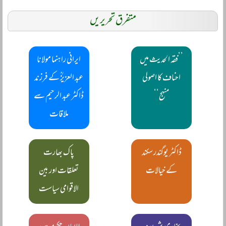
متفرق تحریریں
’’فقہ الحدیث میں
ایرانی راہنما مولانا
احناف کا اصولی
عبد العزیزؒ کے فرزند
منہج‘‘
ڈاکٹر عبد الرحیم سے
ملاقات
ڈاکٹر یوگندر سکند
پاک بھارت
کے خیالات
تعلقات اور بین
الاقوامی سیاست