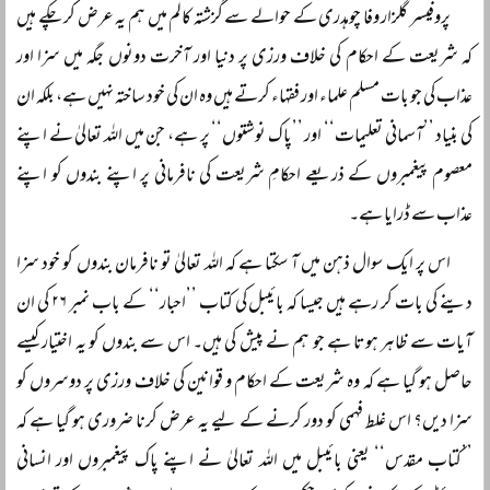
پروفیسر گلزار وفا چوہدری کے حوالے سے گزشتہ کالم میں ہم یہ عرض کر چکے ہیں
کہ شریعت کے احکام کی خلاف ورزی پر دنیا اور آخرت دونوں جگہ میں سزا اور
عذاب کی جو بات مسلم علماء اور فقہاء کرتے ہیں وہ ان کی خود ساختہ نہیں ہے، بلکہ ان
کی بنیاد ’’آسمانی تعلیمات‘‘ اور ’’پاک نوشتوں‘‘ پر ہے، جن میں اللہ تعالیٰ نے اپنے
معصوم پیغمبروں کے ذریعے احکامِ شریعت کی نافرمانی پر اپنے بندوں کو اپنے
عذاب سے ڈرایا ہے۔
اس پر ایک سوال ذہن میں آ سکتا ہے کہ اللہ تعالیٰ تو نافرمان بندوں کو خود سزا
دینے کی بات کر رہے ہیں جیسا کہ بائیبل کی کتاب ’’احبار‘‘ کے باب نمبر ۲۶ کی ان
آیات سے ظاہر ہوتا ہے جو ہم نے پیش کی ہیں۔ اس سے بندوں کو یہ اختیار کیسے
حاصل ہو گیا ہے کہ وہ شریعت کے احکام و قوانین کی خلاف ورزی پر دوسروں کو
سزا دیں؟ اس غلط فہمی کو دور کرنے کے لیے یہ عرض کرنا ضروری ہو گیا ہے کہ
’’کتاب مقدس‘‘ یعنی بائیبل میں اللہ تعالیٰ نے اپنے پاک پیغمبروں اور انسانی