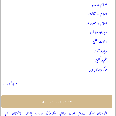
اسلام اور عدلیہ
اسلام اور معیشت
اسلام اور عصرِ حاضر
دین اور معاشرہ
دعوت و تبلیغ
دین و حکمت
علم و تحقیق
تذکرہ بزرگانِ دین
— مزید عنوانات
مخصوص درجہ بندی
افغانستان
امریکہ
انڈونیشیا
ایران
برطانیہ
بنگلہ دیش
بھارت
پاکستان
تاجکستان
ترکیہ