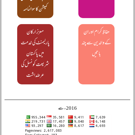
کمیشن کا سوالنامہ
حفاظِ کرام اور ان
معزز ارکان
کے والدین سے چند
پارلیمنٹ کی خدمت
باتیں
میں پاکستان
شریعت کونسل کی
عرضداشت
2016ء سے