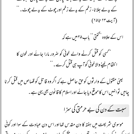
کے بدلے جلانا، زخم کے بدلے زخم اور چوٹ کے بدلے چوٹ۔‘‘
(آیت ۲۳ تا ۲۵)
اس کے علاوہ ’’گنتی‘‘ باب ۳۵ میں ہے کہ
’’کسی کو قتل کرنے والے خونی کو ضرور مارا جائے اور خون کا
انتقام لینے والا خونی کو آپ ہی قتل کرے۔‘‘
یعنی مقتول کے وارثوں کو حق حاصل ہے کہ اگر وہ قاتل کو قصاص میں قتل کرنا
چاہیں تو انہیں اس کا موقع دیا جائے اور اسلام کا قانون بھی یہی ہے۔
سبت کے دن کی بے حرمتی کی سزا
موسوی شریعت میں ہفتہ کا دن مقدس تھا اور اس دن عبادت کے سوا اور کوئی