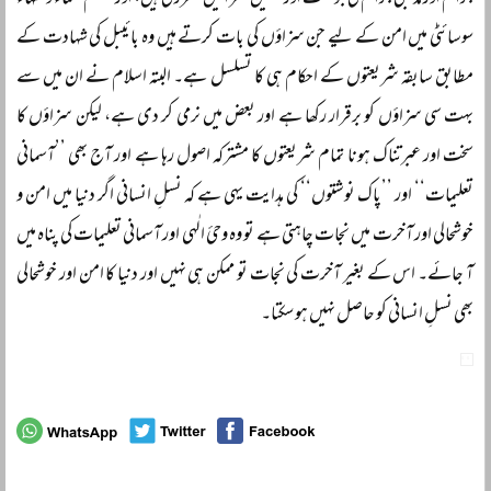
سوسائٹی میں امن کے لیے جن سزاؤں کی بات کرتے ہیں وہ بائیبل کی شہادت کے
مطابق سابقہ شریعتوں کے احکام ہی کا تسلسل ہے۔ البتہ اسلام نے ان میں سے
بہت سی سزاؤں کو برقرار رکھا ہے اور بعض میں نرمی کر دی ہے، لیکن سزاؤں کا
سخت اور عبرتناک ہونا تمام شریعتوں کا مشترکہ اصول رہا ہے اور آج بھی ’’آسمانی
تعلیمات‘‘ اور ’’پاک نوشتوں‘‘ کی ہدایت یہی ہے کہ نسلِ انسانی اگر دنیا میں امن و
خوشحالی اور آخرت میں نجات چاہتی ہے تو وہ وحئ الٰہی اور آسمانی تعلیمات کی پناہ میں
آ جائے۔ اس کے بغیر آخرت کی نجات تو ممکن ہی نہیں اور دنیا کا امن اور خوشحالی
بھی نسلِ انسانی کو حاصل نہیں ہو سکتا۔