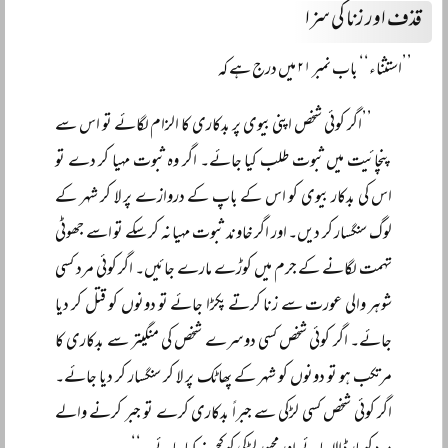
قذف اور زنا کی سزا
’’استثناء‘‘ باب نمبر ۲۱ میں درج ہے کہ
’’اگر کوئی شخص اپنی بیوی پر بدکاری کا الزام لگائے تو اس سے
پنچائیت میں ثبوت طلب کیا جائے۔ اگر وہ ثبوت مہیا کر دے تو
اس کی بدکار بیوی کو اس کے باپ کے دروازے پر لا کر شہر کے
لوگ سنگسار کر دیں۔ اور اگر خاوند ثبوت مہیا نہ کر سکے تو اسے جھوٹی
تہمت لگانے کے جرم میں کوڑے مارے جائیں۔ اگر کوئی مرد کسی
شوہر والی عورت سے زنا کرتے پکڑا جائے تو دونوں کو قتل کر دیا
جائے۔ اگر کوئی شخص کسی دوسرے شخص کی منگیتر سے بدکاری کا
مرتکب ہو تو دونوں کو شہر کے پھاٹک پر لا کر سنگسار کر دیا جائے۔
اگر کوئی شخص کسی لڑکی سے جبراً بدکاری کرے تو جبر کرنے والے