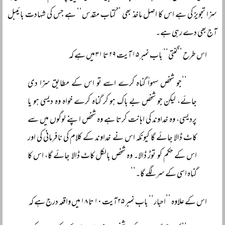
سزا تجویز کی ہے اس کا اصل ماخذ بھی ’’کتاب مقدس‘‘ ہے جس کی شہادت بائیبل
آج بھی دے رہی ہے۔
اس طرح ’’گنتی‘‘ باب نمبر ۱۵ آیت ۲۹ تا ۳۱ میں ہے کہ
’’جو شخص سہواً گناہ کرے اسے تو اس کے مطابق سزا دی
جائے، لیکن جو شخص بے باک ہو کر گناہ کرے خواہ وہ دیسی ہو یا
پردیسی، وہ خداوند کی اہانت کرتا ہے وہ شخص اپنے لوگوں میں سے
کاٹ ڈالا جائے گا کیونکہ اس نے خداوند کے کلام کی نافرمانی کی اور
اس کے حکم کو توڑ ڈالا۔ وہ شخص بالکل کاٹ ڈالا جائے گا، اس کا
گناہ اسی کے سر لگے گا۔‘‘
اس کے علاوہ ’’احبار‘‘ باب نمبر ۲۵ آیت ۱۰ تا ۱۸ میں واقعہ درج ہے کہ