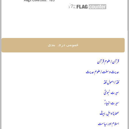
عمومی درجہ بندی
قرآن / علومِ قرآن
حدیث و سنت / علومِ حدیث
فقہ / اصولِ فقہ
سیرتِ نبویؐ
سیرتِ انبیاءؑ
صحابہؓ و اہلِ بیتؓ
اسلام اور سیاست