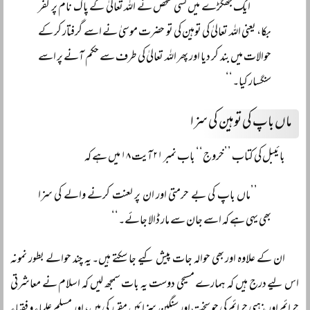
’’ایک جھگڑے میں کسی شخص نے اللہ تعالیٰ کے پاک نام پر کفر
بکا، یعنی اللہ تعالیٰ کی توہین کی تو حضرت موسیٰ نے اسے گرفتار کر کے
حوالات میں بند کر دیا اور پھر اللہ تعالیٰ کی طرف سے حکم آنے پر اسے
سنگسار کیا۔‘‘
ماں باپ کی توہین کی سزا
بائیبل کی کتاب ’’خروج‘‘ باب نمبر ۲۱ آیت ۱۸ میں ہے کہ
’’ماں باپ کی بے حرمتی اور ان پر لعنت کرنے والے کی سزا
بھی یہی ہے کہ اسے جان سے مار ڈالا جائے۔‘‘
ان کے علاوہ اور بھی حوالہ جات پیش کیے جا سکتے ہیں۔ یہ چند حوالے بطور نمونہ
اس لیے درج ہیں کہ ہمارے مسیحی دوست یہ بات سمجھ لیں کہ اسلام نے معاشرتی
جرائم اور مذہبی جرائم کی جو سخت اور سنگین سزائیں مقرر کی ہیں، اور مسلم علماء و فقہاء