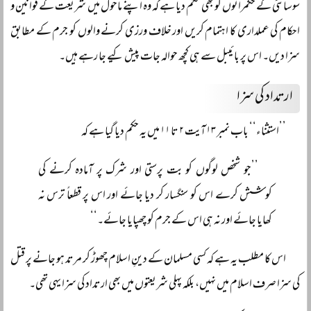
سوسائٹی کے حکمرانوں کو بھی حکم دیا ہے کہ وہ اپنے ماحول میں شریعت کے قوانین و
احکام کی عملداری کا اہتمام کریں اور خلاف ورزی کرنے والوں کو جرم کے مطابق
سزا دیں۔ اس پر بائیبل سے ہی کچھ حوالہ جات پیش کیے جا رہے ہیں۔
ارتداد کی سزا
’’استثناء‘‘ باب نمبر ۱۳ آیت ۲ تا ۱۱ میں یہ حکم دیا گیا ہے کہ
’’جو شخص لوگوں کو بت پرستی اور شرک پر آمادہ کرنے کی
کوشش کرے اس کو سنگسار کر دیا جائے اور اس پر قطعاً ترس نہ
کھایا جائے اور نہ ہی اس کے جرم کو چھپایا جائے۔‘‘
اس کا مطلب یہ ہے کہ کسی مسلمان کے دینِ اسلام چھوڑ کر مرتد ہو جانے پر قتل
کی سزا صرف اسلام میں نہیں، بلکہ پہلی شریعتوں میں بھی ارتداد کی سزا یہی تھی۔