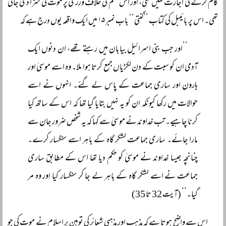
کام کرنے کی اجازت نہیں تھی، اور اس حکم کی خلاف ورزی پر موت کی سزا دی جاتی
تھی۔ اس پر بائیبل کی کتاب ’’گنتی‘‘ باب نمبر ۱۵ میں ایک واقعہ یوں درج ہے کہ
’’اور جب بنی اسرائیل بیابان میں رہتے تھے، ان دنوں ایک
آدمی ان کو سبت کے دن لکڑیاں جمع کرتا ہوا ملا۔ وہ اسے موسیٰ اور
ہارون اور ساری جماعت کے پاس لے گئے۔ انہوں نے اسے
حوالات میں رکھا کیونکہ ان کو یہ نہیں بتایا گیا تھا کہ اس کے ساتھ کیا
کرنا چاہیے۔ تب خداوند نے موسیٰ سے کہا کہ یہ شخص ضرور جان سے
مارا جائے۔ ساری جماعت لشکر گاہ کے باہر اسے سنگسار کرے۔
چنانچہ جیسا خداوند نے موسیٰ کو حکم دیا تھا اس کے مطابق ساری
جماعت نے اسے لشکر گاہ کے باہر لے جا کر سنگسار کیا اور وہ مر
گیا۔‘‘ (آیت 32 تا 35)
اس سے واضح ہوتا ہے کہ مذہب اور مذہبی شعائر کی توہین پر اسلام نے موت کی جو