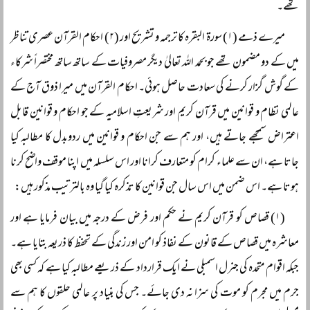
تھے۔
میرے ذمے (۱) سورۃ البقرہ کا ترجمہ و تشریح اور (۲) احکام القرآن عصری تناظر
میں کے دو مضمون تھے جو بحمد اللہ تعالیٰ دیگر مصروفیات کے ساتھ ساتھ مختصراً‌ شرکاء
کے گوش گزار کرنے کی سعادت حاصل ہوئی۔ احکام القرآن میں میرا ذوق آج کے
عالمی نظام و قوانین میں قرآن کریم اور شریعتِ اسلامیہ کے جو احکام و قوانین قابل
اعتراض سمجھے جاتے ہیں، اور ہم سے جن احکام و قوانین میں ردوبدل کا مطالبہ کیا
جاتا ہے، ان سے علماء کرام کو متعارف کرانا اور اس سلسلہ میں اپنا موقف واضح کرنا
ہوتا ہے۔ اس ضمن میں اس سال جن قوانین کا تذکرہ کیا گیا وہ بالترتیب مذکور ہیں:
(۱) قصاص کو قرآن کریم نے حکم اور فرض کے درجہ میں بیان فرمایا ہے اور
معاشرہ میں قصاص کے قانون کے نفاذ کو امن اور زندگی کے تحفظ کا ذریعہ بتایا ہے۔
جبکہ اقوام متحدہ کی جنرل اسمبلی نے ایک قرارداد کے ذریعے مطالبہ کیا ہے کہ کسی بھی
جرم میں مجرم کو موت کی سزا نہ دی جائے۔ جس کی بنیاد پر عالمی حلقوں کا ہم سے