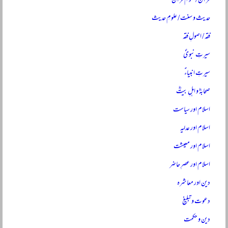
قرآن / علومِ قرآن
حدیث و سنت / علومِ حدیث
فقہ / اصولِ فقہ
سیرتِ نبویؐ
سیرتِ انبیاءؑ
صحابہؓ و اہلِ بیتؓ
اسلام اور سیاست
اسلام اور عدلیہ
اسلام اور معیشت
اسلام اور عصرِ حاضر
دین اور معاشرہ
دعوت و تبلیغ
دین و حکمت