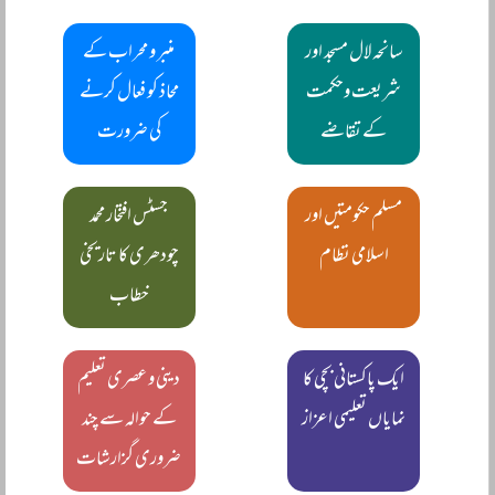
سانحہ لال مسجد اور
منبر و محراب کے
شریعت وحکمت
محاذ کو فعال کرنے
کے تقاضے
کی ضرورت
مسلم حکومتیں اور
جسٹس افتخار محمد
اسلامی نظام
چودھری کا تاریخی
خطاب
ایک پاکستانی بچی کا
دینی و عصری تعلیم
نمایاں تعلیمی اعزاز
کے حوالہ سے چند
ضروری گزارشات