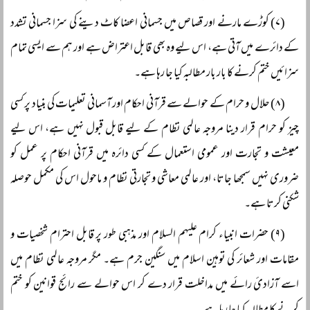
(۷) کوڑے مارنے اور قصاص میں جسمانی اعضا کاٹ دینے کی سزا جسمانی تشدد
کے دائرے میں آتی ہے، اس لیے وہ بھی قابل اعتراض ہے اور ہم سے ایسی تمام
سزائیں ختم کرنے کا بار بار مطالبہ کیا جا رہا ہے۔
(۸) حلال و حرام کے حوالے سے قرآنی احکام اور آسمانی تعلیمات کی بنیاد پر کسی
چیز کو حرام قرار دینا مروجہ عالمی نظام کے لیے قابل قبول نہیں ہے، اس لیے
معیشت و تجارت اور عمومی استعمال کے کسی دائرہ میں قرآنی احکام پر عمل کو
ضروری نہیں سمجھا جاتا، اور عالمی معاشی و تجارتی نظام و ماحول اس کی مکمل حوصلہ
شکنی کرتا ہے۔
(۹) حضرات انبیاء کرام علیہم السلام اور مذہبی طور پر قابل احترام شخصیات و
مقامات اور شعائر کی توہین اسلام میں سنگین جرم ہے۔ مگر مروجہ عالمی نظام میں
اسے آزادئ رائے میں مداخلت قرار دے کر اس حوالے سے رائج قوانین کو ختم