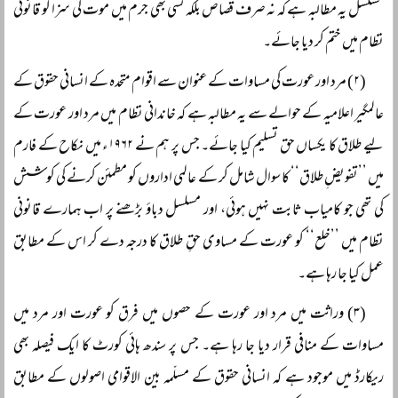
مسلسل یہ مطالبہ ہے کہ نہ صرف قصاص بلکہ کسی بھی جرم میں موت کی سزا کو قانونی
نظام میں ختم کر دیا جائے۔
(۲) مرد اور عورت کی مساوات کے عنوان سے اقوام متحدہ کے انسانی حقوق کے
عالمگیر اعلامیہ کے حوالے سے یہ مطالبہ ہے کہ خاندانی نظام میں مرد اور عورت کے
لیے طلاق کا یکساں حق تسلیم کیا جائے۔ جس پر ہم نے ۱۹۶۲ء میں نکاح کے فارم
میں ’’تفویضِ طلاق‘‘ کا سوال شامل کر کے عالمی اداروں کو مطمئن کرنے کی کوشش
کی تھی جو کامیاب ثابت نہیں ہوئی، اور مسلسل دباؤ بڑھنے پر اب ہمارے قانونی
نظام میں ’’خلع‘‘ کو عورت کے مساوی حقِ طلاق کا درجہ دے کر اس کے مطابق
عمل کیا جا رہا ہے۔
(۳) وراثت میں مرد اور عورت کے حصوں میں فرق کو عورت اور مرد میں
مساوات کے منافی قرار دیا جا رہا ہے۔ جس پر سندھ ہائی کورٹ کا ایک فیصلہ بھی
ریکارڈ میں موجود ہے کہ انسانی حقوق کے مسلّمہ بین الاقوامی اصولوں کے مطابق