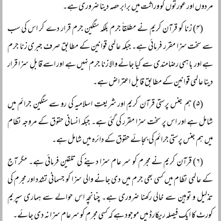
مردوں اور عورتوں کو وراثت میں برابر حصہ دینا ضروری ہے۔
(۴) زنا کو قرآن کریم نے مطلقاً‌ جرم بلکہ سنگین جرم قرار دے کر اس کی سب
سے سخت سزا مقرر فرمائی ہے۔ جبکہ عالمی قوانین کے مطابق صرف جبری زنا جرم
ہے اور باہمی رضامندی سے کیا جانے والا زنا جرم نہیں ہے اور اسے قابلِ سزا قرار
دینا عالمی قوانین کے مطابق قابل اعتراض ہے۔
(۵) ہم جنس پرستی قرآن کریم اور شریعتِ اسلامیہ کی رو سے سنگین جرائم میں
شامل ہے اور اس پر سخت سزا مقرر کی گئی ہے۔ جبکہ انسانی حقوق کے مروجہ نظام
میں ہم جنس پرستی جرائم کی بجائے حقوق کے دائرہ میں شامل ہے۔
(۶) قرآن کریم نے مجرم کو سر عام سزا دینے کی تلقین فرمائی ہے۔ مگر آج
کے عالمی نظام میں کسی بھی جرم میں دی جانے والی سزا کو جسمانی تشدد اور مجرم کی
تذلیل و توہین سے خالی رکھنا ضروری ہے۔ چنانچہ اس حوالے سے ہماری سپریم
کورٹ کا ایک فیصلہ ریکارڈ میں موجود ہے کہ کسی مجرم کو سرعام سزا نہ دی جائے۔