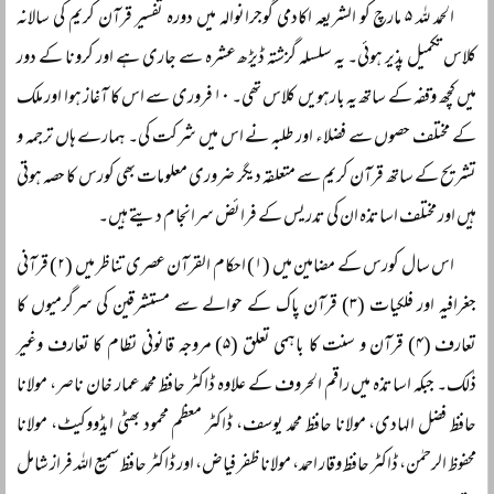
الحمد للہ ۵ مارچ کو الشریعہ اکادمی گوجرانوالہ میں دورہ تفسیر قرآن کریم کی سالانہ
کلاس تکمیل پذیر ہوئی۔ یہ سلسلہ گزشتہ ڈیڑھ عشرہ سے جاری ہے اور کرونا کے دور
میں کچھ وقفہ کے ساتھ یہ بارہویں کلاس تھی۔ ۱۰ فروری سے اس کا آغاز ہوا اور ملک
کے مختلف حصوں سے فضلاء اور طلبہ نے اس میں شرکت کی۔ ہمارے ہاں ترجمہ و
تشریح کے ساتھ قرآن کریم سے متعلقہ دیگر ضروری معلومات بھی کورس کا حصہ ہوتی
ہیں اور مختلف اساتذہ ان کی تدریس کے فرائض سرانجام دیتے ہیں۔
اس سال کورس کے مضامین میں (۱) احکام القرآن عصری تناظر میں (۲) قرآنی
جغرافیہ اور فلکیات (۳) قرآن پاک کے حوالے سے مستشرقین کی سرگرمیوں کا
تعارف (۴) قرآن و سنت کا باہمی تعلق (۵) مروجہ قانونی نظام کا تعارف وغیر
ذٰلک۔ جبکہ اساتذہ میں راقم الحروف کے علاوہ ڈاکٹر حافظ محمد عمار خان ناصر، مولانا
حافظ فضل الہادی، مولانا حافظ محمد یوسف، ڈاکٹر معظم محمود بھٹی ایڈووکیٹ، مولانا
محفوظ الرحمٰن، ڈاکٹر حافظ وقار احمد، مولانا ظفر فیاض، اور ڈاکٹر حافظ سمیع اللہ فراز شامل