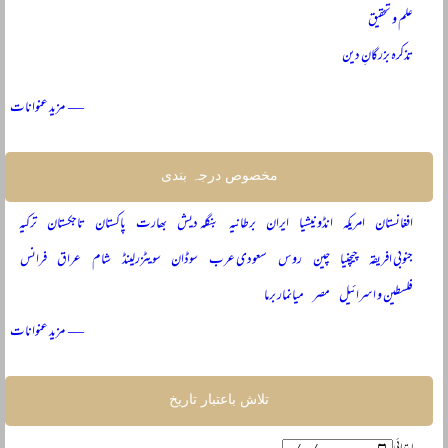
علم و تحقیق
تذکرہ بزرگانِ دین
— مزید عنوانات
مخصوص درجہ بندی
افغانستان
امریکہ
انڈونیشیا
ایران
برطانیہ
بنگلہ دیش
بھارت
پاکستان
تاجکستان
ترکیہ
جنوبی افریقہ
چیچنیا
چین
روس
سعودی عرب
سوڈان
سویٹزرلینڈ
شام
عراق
فرانس
فلسطین و اسرائیل
مصر
میانمار برما
— مزید عنوانات
تلاش باعتبار تاریخ