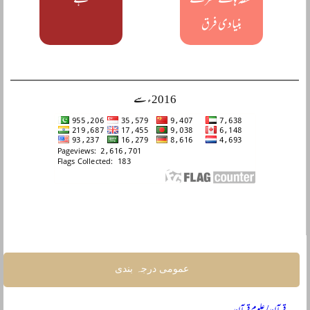
نقطہ ہائے نظر کے
ہے
بنیادی فرق
2016ء سے
عمومی درجہ بندی