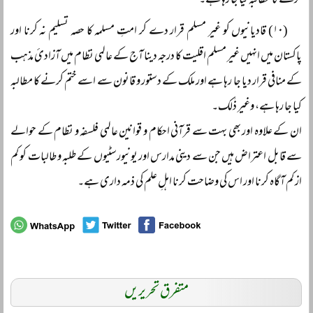
کرنے کا مطالبہ کیا جا رہا ہے۔
(۱۰) قادیانیوں کو غیر مسلم قرار دے کر امتِ مسلمہ کا حصہ تسلیم نہ کرنا اور
پاکستان میں انہیں غیر مسلم اقلیت کا درجہ دینا آج کے عالمی نظام میں آزادئ مذہب
کے منافی قرار دیا جا رہا ہے اور ملک کے دستور و قانون سے اسے ختم کرنے کا مطالبہ
کیا جا رہا ہے، وغیر ذٰلک۔
ان کے علاوہ اور بھی بہت سے قرآنی احکام و قوانین عالمی فلسفہ و نظام کے حوالے
سے قابل اعتراض ہیں جن سے دینی مدارس اور یونیورسٹیوں کے طلبہ و طالبات کو کم
از کم آگاہ کرنا اور اس کی وضاحت کرنا اہلِ علم کی ذمہ داری ہے۔
متفرق تحریریں