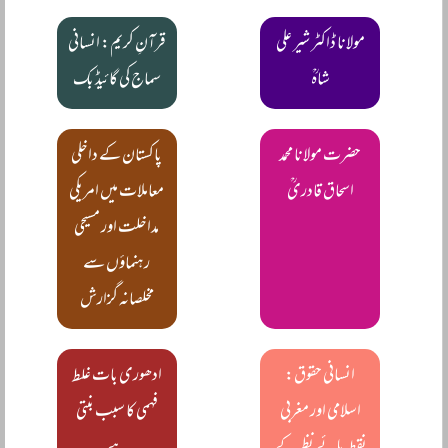
مولانا ڈاکٹر شیر علی
قرآنِ کریم: انسانی
شاہؒ
سماج کی گائیڈ بک
حضرت مولانا محمد
پاکستان کے داخلی
اسحاق قادریؒ
معاملات میں امریکی
مداخلت اور مسیحی
رہنماؤں سے
مخلصانہ گزارش
انسانی حقوق:
ادھوری بات غلط
اسلامی اور مغربی
فہمی کا سبب بنتی