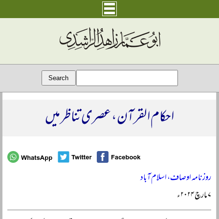
احکام القرآن، عصری تناظر میں
روزنامہ اوصاف، اسلام آباد
۷ مارچ ۲۰۲۴ء