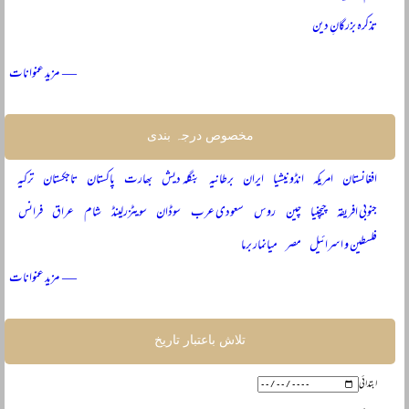
تذکرہ بزرگانِ دین
— مزید عنوانات
مخصوص درجہ بندی
افغانستان
امریکہ
انڈونیشیا
ایران
برطانیہ
بنگلہ دیش
بھارت
پاکستان
تاجکستان
ترکیہ
جنوبی افریقہ
چیچنیا
چین
روس
سعودی عرب
سوڈان
سویٹزرلینڈ
شام
عراق
فرانس
فلسطین و اسرائیل
مصر
میانمار برما
— مزید عنوانات
تلاش باعتبار تاریخ
ابتدائی