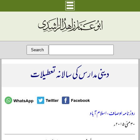
دینی مدارس کی سالانہ تعطیلات
روزنامہ اوصاف، اسلام آباد
۳۰ مئی ۲۰۱۵ء