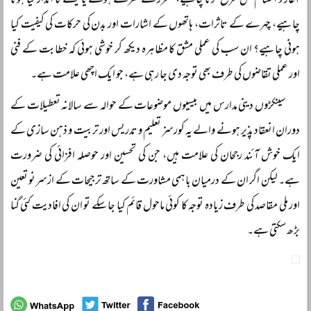
آغاز و اختتام کس طرح کرنا چاہیے، مقرر کے کھڑے ہونے یا بیٹھنے کا انداز کیا ہونا
چاہیے، چہرے کے تاثرات، ہاتھوں کے اشارات اور بدن کی حرکات کی کیفیت کیا
ہونی چاہیے؟ ان سب کی عملی مشق کا مظاہرہ دیکھ کر خوشی ہوئی کہ خطابت کے فنی
اور عملی تقاضوں کی طرف بھی توجہ دی جا رہی ہے، جو ایک اچھی علامت ہے۔
سینکڑوں دینی مدارس میں بیسیوں موضوعات کے حوالہ سے سالانہ تعطیلات کے
دوران انعقاد پذیر ہونے والے یہ کورسز تعلیم و تدریس اور تربیت و ذہن سازی کے
ایک خوش آئند رجحان کی علامت ہیں، جن کی تحسین اور حوصلہ افزائی کی ضرورت
ہے۔ لیکن اگر ان کے درمیان باہمی مشاورت کے ساتھ ترجیحات کے ازسرنو تعین
اور ملی مقاصد کی طرف زیادہ توجہ کا کوئی ماحول قائم کیا جا سکے تو ان کی افادیت کئی گنا
بڑھ سکتی ہے۔