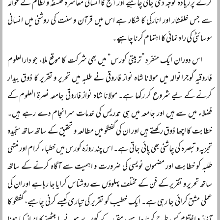
کرنے پر زیادہ توجہ دی جانی چاہیے اور آج کا انسانی معاشره فلسفہ و نظام کے حوالہ
سے جس خلفشار اور انارکی کا شکار ہے اس میں قرآن و سنت کی روشنی میں انسانی
سوسائٹی کی راہ نمائی کا اہتمام کرنا چاہیے۔
اس دوران ایک منفرد ”تربیتی کورس“ میں بھی شرکت کا موقع ملا، جو دارالعلوم
فاروقیہ گوجرانوالہ میں مولانا شاہ نواز فاروقی نے طلبہ میں تحریر و تقریر کا ذوق بیدار
کرنے کے لیے شروع کر رکھا ہے۔ مولانا شاہ نواز فاروقی جامعہ نصرۃ العلوم کے
فضلاء میں سے ہیں اور جامعہ میں ہی تدریس کی خدمات سرانجام دے رہے ہیں۔
خطابت کا اچھا ذوق رکھتے ہیں اور ان کی گفتگو میں مطالعہ و تحقیق کے ساتھ ساتھ سنجیدہ
تجزیہ و تبصرہ کی چاشنی بھی پائی جاتی ہے۔ اس چند روزہ کورس میں خطباء کرام اور منتہی
طلبہ کو خطابت اور مضمون نویسی کی ضرورت و اہمیت سے آگاہ کرنے کے ساتھ
ساتھ تحریر و تقریر کے فن کے مختلف پہلوؤں سے روشناس کرایا جا رہا ہے اور ان کی
عملی مشق کرائی جا رہی ہے۔ ایک خطیب کو تقریر کی تیاری کیسے کرنی چاہیے، گفتگو کا