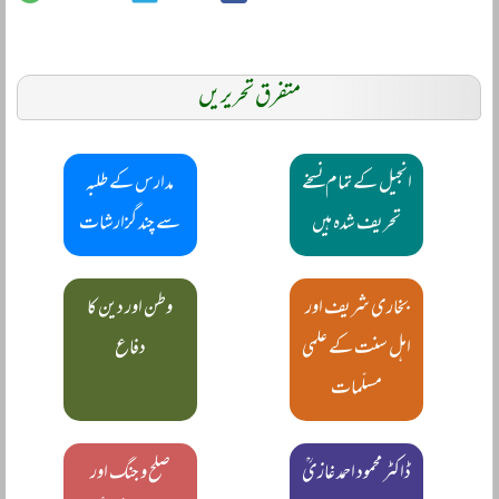
متفرق تحریریں
انجیل کے تمام نسخے
مدارس کے طلبہ
تحریف شدہ ہیں
سے چند گزارشات
بخاری شریف اور
وطن اور دین کا
اہل سنت کے علمی
دفاع
مسلّمات
ڈاکٹر محمود احمد غازیؒ
صلح و جنگ اور