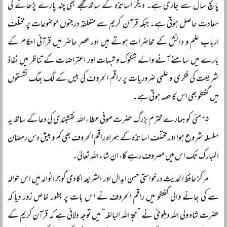
پانچ سال سے جاری ہے۔ دیگر اساتذہ کے ساتھ مجھے بھی چند پارے پڑھانے کی
سعادت حاصل ہوتی ہے۔ جبکہ قرآن کریم سے متعلقہ درجنوں موضوعات پر مختلف
اربابِ علم و دانش کے محاضرات ہوتے ہیں اور عصرِ حاضر میں قرآنی احکام کے
بارے میں سامنے آنے والے شکوک و شبہات اور اعتراضات کے تناظر میں نفاذ
شریعت کی فکری و علمی ضروریات پر راقم الحروف کی بیس کے لگ بھگ نشستوں
میں گفتگو بھی اس کا حصہ ہوتی ہے۔
۲۵ مئی کو ہمارے محترم بزرگ حضرت صوفی عطاء اللہ نقشبندی کی دعا کے ساتھ یہ
سلسلہ شروع ہوا اور مختلف اساتذہ کے ہمراہ راقم الحروف بھی کم و بیش دس رمضان
المبارک تک اس میں مصروف رہے گا، ان شاء اللہ تعالیٰ۔
مركز حافظ الحدیث درخواستی حسن ابدال اور الشریعہ اکادمی گوجرانوالہ میں اس حوالہ
سے کی جانے والی گفتگو میں راقم الحروف نے اس بات پر بطور خاص زور دیا کہ
حضرت شاہ ولی اللہ دہلویؒ نے ”حجۃ اللہ البالغہ“ میں توجہ دلائی ہے کہ قرآن کریم کے