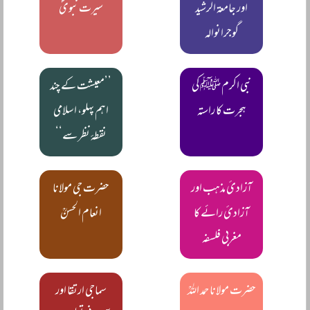
اور جامعۃ الرشید
سیرت نبویؐ
گوجرانوالہ
نبی اکرم ﷺ کی
’’معیشت کے چند
ہجرت کا راستہ
اہم پہلو، اسلامی
نقطۂ نظر سے‘‘
آزادئ مذہب اور
حضرت جی مولانا
آزادئ رائے کا
انعام الحسنؒ
مغربی فلسفہ
حضرت مولانا حمد اللہؒ
سماجی ارتقا اور