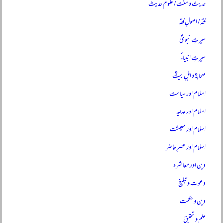
حدیث و سنت / علومِ حدیث
فقہ / اصولِ فقہ
سیرتِ نبویؐ
سیرتِ انبیاءؑ
صحابہؓ و اہلِ بیتؓ
اسلام اور سیاست
اسلام اور عدلیہ
اسلام اور معیشت
اسلام اور عصرِ حاضر
دین اور معاشرہ
دعوت و تبلیغ
دین و حکمت
علم و تحقیق