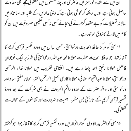
ان میں سے متعدد کورسز میں حاضری اور چند نشستوں میں گفتگو کی مجھے بھی سعادت
حاصل ہوئی ہے اور یہ دیکھ کر خوشی ہوئی ہے کہ دینی مدارس کے طلبہ اور اساتذہ میں
سالانہ تعطیلات کو بے مقصد گزارنے کی بجائے کسی نہ کسی تعلیمی مصروفیت میں ان کو
کام میں لانے کا ذوق موجود ہے۔
۲۱ مئی کو مرکز حافظ الحدیث درخواستیؒ، حسن ابدال میں دورہ تفسیر قرآن کریم کا
آغاز تھا، جو حافظ الحدیث حضرت مولانا محمد عبد اللہ درخواستیؒ کی طرز پر ایک نوجوان
فاضل مولانا رفیق احمد پڑھا رہے ہیں۔ افتتاحی تقریب میں مولانا فداء الرحمٰن
درخواستی، مولانا عبد القیوم حقانی، مولانا قاری جمیل الرحمٰن اختر، مولانا مفتی حماد اللہ
درخواستی اور دیگر حضرات کے علاوہ راقم الحروف نے بھی شرکت کے بعد دورۂ
تفسیر قرآن کریم کے تاریخی پس منظر، اہمیت و ضرورت اور تقاضوں کے حوالہ سے
گفتگو کی۔
۲۵ مئی کو الشریعہ اکادمی، گوجرانوالہ میں دورہ تفسیر قرآن کریم کا آغاز ہوا، جو گزشتہ