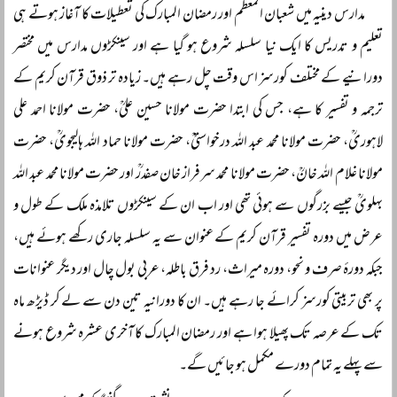
مدارس دینیہ میں شعبان المعظم اور رمضان المبارک کی تعطیلات کا آغاز ہوتے ہی
تعلیم و تدریس کا ایک نیا سلسلہ شروع ہو گیا ہے اور سینکڑوں مدارس میں مختصر
دورانیے کے مختلف کورسز اس وقت چل رہے ہیں۔ زیادہ تر ذوق قرآن کریم کے
ترجمہ و تفسیر کا ہے، جس کی ابتدا حضرت مولانا حسین علیؒ، حضرت مولانا احمد علی
لاہوریؒ، حضرت مولانا محمد عبد اللہ درخواستیؒ، حضرت مولانا حماد اللہ ہالیجویؒ، حضرت
مولانا غلام اللہ خانؒ، حضرت مولانا محمد سرفراز خان صفدرؒ اور حضرت مولانا محمد عبد اللہ
بہلویؒ جیسے بزرگوں سے ہوئی تھی اور اب ان کے سینکڑوں تلامذہ ملک کے طول و
عرض میں دورہ تفسیر قرآن کریم کے عنوان سے یہ سلسلہ جاری رکھے ہوئے ہیں،
جبکہ دورۂ صرف و نحو، دورہ میراث، رد فرق باطلہ، عربی بول چال اور دیگر عنوانات
پر بھی تربیتی کورسز کرائے جا رہے ہیں۔ ان کا دورانیہ تین دن سے لے کر ڈیڑھ ماہ
تک کے عرصہ تک پھیلا ہوا ہے اور رمضان المبارک کا آخری عشرہ شروع ہونے
سے پہلے یہ تمام دورے مکمل ہو جائیں گے۔