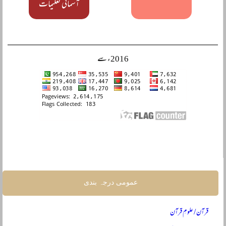
آسمانی تعلیمات
2016ء سے
عمومی درجہ بندی
قرآن / علومِ قرآن