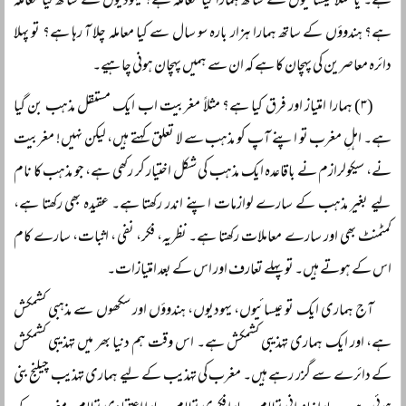
ہے۔ یا مثلاً عیسائیوں کے ساتھ ہمارا کیا معاملہ ہے؟ یہودیوں کے ساتھ کیا معاملہ
ہے؟ ہندوؤں کے ساتھ ہمارا ہزار بارہ سو سال سے کیا معاملہ چلا آ رہا ہے؟ تو پہلا
دائرہ معاصرین کی پہچان کا ہے کہ ان سے ہمیں پہچان ہونی چاہیے۔
(۳) ہمارا امتیاز اور فرق کیا ہے؟ مثلاً مغربیت اب ایک مستقل مذہب بن گیا
ہے۔ اہلِ مغرب تو اپنے آپ کو مذہب سے لا تعلق کہتے ہیں، لیکن نہیں! مغربیت
نے، سیکولرازم نے باقاعدہ ایک مذہب کی شکل اختیار کر رکھی ہے، جو مذہب کا نام
لیے بغیر مذہب کے سارے لوازمات اپنے اندر رکھتا ہے۔ عقیدہ بھی رکھتا ہے،
کمٹمنٹ بھی اور سارے معاملات رکھتا ہے۔ نظریہ، فکر، نفی، اثبات، سارے کام
اس کے ہوتے ہیں۔ تو پہلے تعارف اور اس کے بعد امتیازات۔
آج ہماری ایک تو عیسائیوں، یہودیوں، ہندوؤں اور سکھوں سے مذہبی کشمکش
ہے، اور ایک ہماری تہذیبی کشمکش ہے۔ اس وقت ہم دنیا بھر میں تہذیبی کشمکش
کے دائرے سے گزر رہے ہیں۔ مغرب کی تہذیب کے لیے ہماری تہذیب چیلنج بنی