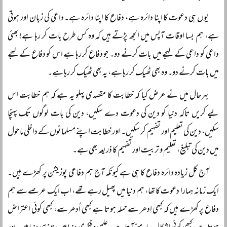
یوں ہی دعوت کا اپنا دائرہ ہے، دفاع کا اپنا دائرہ ہے۔ داعی کی زبان اور ہوتی
ہے، ہم بسا اوقات آپس میں الجھ پڑتے ہیں کہ وہ کس طرح بات کر رہا ہے! بھئی
داعی کو داعی کے لہجے میں بات کرنے دو۔ جو دفاع کر رہا ہے اس کو دفاع کے لہجے
میں بات کرنے دو۔ وہ بھی ٹھیک کر رہا ہے، یہ بھی ٹھیک کر رہا ہے۔
بہرحال میں نے عرض کیا کہ خطابت کا مقصدی پہلو یہ ہے کہ ہم خطابت اس
لیے کریں تاکہ دنیا کو دین کی دعوت دے سکیں، دین کی بات لوگوں تک پہنچا
سکیں، دین کی تعلیم اور تفہیم کر سکیں۔ اور خطابت اپنے مسلمانوں کے داخلی ماحول
میں دین کی تبلیغ، تعلیم و تربیت اور تفہیم کا ذریعہ بھی ہے۔
آج کل زیادہ دائرہ دفاع کا ہی ہے کیونکہ آج ہم دفاعی پوزیشن پر کھڑے ہیں۔
ایک زمانہ ہمارا دعوت کا تھا، ہم دنیا میں پھیل رہے تھے، اب ایک عرصے سے ہم
دفاع پر کھڑے ہیں کہ کبھی اِدھر سے حملہ ہوتا ہے کبھی اُدھر سے، کبھی کوئی اعتراض