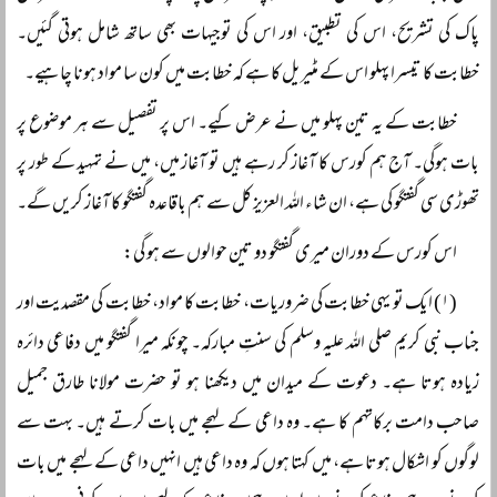
پاک کی تشریح، اس کی تطبیق، اور اس کی توجیہات بھی ساتھ شامل ہوتی گئیں۔
خطابت کا تیسرا پہلو اس کے مٹیریل کا ہے کہ خطابت میں کون سا مواد ہونا چاہیے۔
خطابت کے یہ تین پہلو میں نے عرض کیے۔ اس پر تفصیل سے ہر موضوع پر
بات ہوگی۔ آج ہم کورس کا آغاز کر رہے ہیں تو آغاز میں، میں نے تمہید کے طور پر
تھوڑی سی گفتگو کی ہے، ان شاء اللہ العزیز کل سے ہم باقاعدہ گفتگو کا آغاز کریں گے۔
اس کورس کے دوران میری گفتگو دو تین حوالوں سے ہو گی:
(۱) ایک تو یہی خطابت کی ضروریات، خطابت کا مواد، خطابت کی مقصدیت اور
جناب نبی کریم صلی اللہ علیہ وسلم کی سنتِ مبارکہ۔ چونکہ میرا گفتگو میں دفاعی دائرہ
زیادہ ہوتا ہے۔ دعوت کے میدان میں دیکھنا ہو تو حضرت مولانا طارق جمیل
صاحب دامت برکاتہم کا ہے۔ وہ داعی کے لہجے میں بات کرتے ہیں۔ بہت سے
لوگوں کو اشکال ہوتا ہے، میں کہتا ہوں کہ وہ داعی ہیں انہیں داعی کے لہجے میں بات