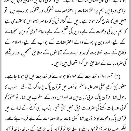
ہوتا ہے، کبھی کوئی اشکال سامنے آتا ہے۔ علمی و فکری دنیا میں، تہذیبی دنیا میں، اور
سیاسی دنیا میں ہم پر اعتراضات پر اعتراضات، شکوک در شکوک ہو رہے ہیں، تو
ہمیں ان کا دفاع کرنا ہوتا ہے۔ میں نے گزارش کی کہ دوسرا پہلو اس کا مقصدی ہے
کہ ہم دین کی دعوت کے لیے، دین کی تعلیم کے لیے، عام آدمی کو دین سمجھانے
کے لیے، اور دین پر ہونے والے اعتراضات کے جواب کے لیے، اسلام کے
دفاع کے لیے، خطابت کو ہر دائرے کے تقاضوں کے مطابق سمجھیں اور ہر شعبے
کی ضروریات کے مطابق اس کو استعمال میں لائیں۔
(۳) تیسرا دائرہ خطابت کے مواد کا ہوتا ہے کہ خطابت میں کیا ہونا چاہیے۔
حضور نبی کریم صلی اللہ علیہ وسلم تو خطبہ میں قرآن پاک پڑھا کرتے تھے۔ عرب کا
ماحول تھا، قرآن پاک عربی زبان میں تھا اور اس دور کے اسلوب میں تھا۔ تو حضورؐ کو
کوئی اور بات کہنے کی ضرورت پیش نہیں آتی تھی۔ جناب نبی کریمؐ کے زمانے میں
قرآن پاک دعوت کا بڑا ذریعہ تھا، کوئی بات ساتھ وضاحت کے لیے فرما دیتے تھے۔
لیکن جب دوسری قوموں سے واسطہ پڑا تو قرآن پاک پڑھنے کے ساتھ ساتھ قرآن