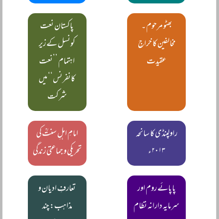
بھٹو مرحوم ۔
پاکستان نعت
مخالفین کا خراجِ
کونسل کے زیر
عقیدت
اہتمام ’’نعت
کانفرنس‘‘ میں
شرکت
راولپنڈی کا سانحہ
امامِ اہلِ سنتؒ کی
۲۰۱۳ء
تحریکی و جماعتی زندگی
پاپائے روم اور
تعارفِ ادیان و
سرمایہ دارانہ نظام
مذاہب: چند