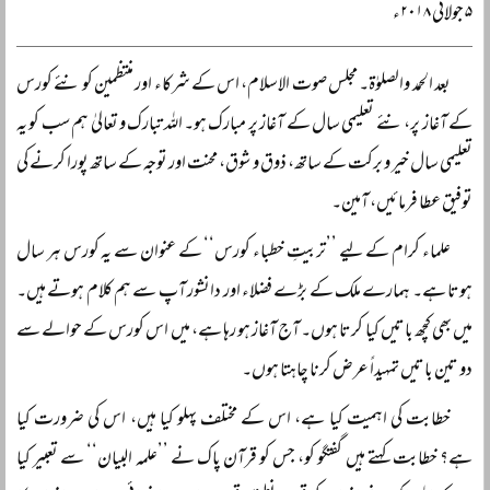
۵ جولائی ۲۰۱۸ء
بعد الحمد والصلوٰۃ۔ مجلس صوت الاسلام، اس کے شرکاء اور منتظمین کو نئے کورس
کے آغاز پر، نئے تعلیمی سال کے آغاز پر مبارک ہو۔ اللہ تبارک و تعالیٰ ہم سب کو یہ
تعلیمی سال خیر و برکت کے ساتھ، ذوق و شوق، محنت اور توجہ کے ساتھ پورا کرنے کی
توفیق عطا فرمائیں، آمین۔
علماء کرام کے لیے ’’تربیتِ خطباء کورس‘‘ کے عنوان سے یہ کورس ہر سال
ہوتا ہے۔ ہمارے ملک کے بڑے فضلاء اور دانشور آپ سے ہم کلام ہوتے ہیں۔
میں بھی کچھ باتیں کیا کرتا ہوں۔ آج آغاز ہو رہا ہے، میں اس کورس کے حوالے سے
دو تین باتیں تمہیداً عرض کرنا چاہتا ہوں۔
خطابت کی اہمیت کیا ہے، اس کے مختلف پہلو کیا ہیں، اس کی ضرورت کیا
ہے؟ خطابت کہتے ہیں گفتگو کو، جس کو قرآن پاک نے ’’علمہ البیان‘‘ سے تعبیر کیا