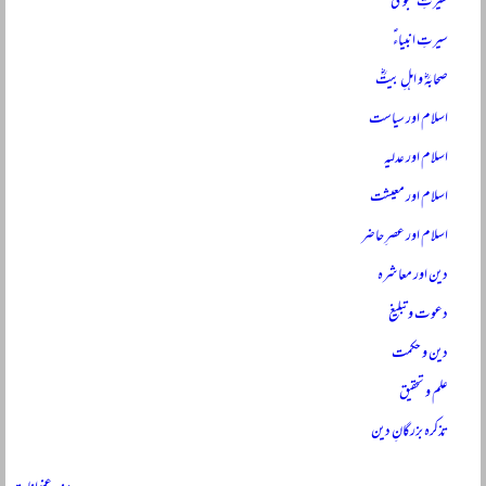
سیرتِ نبویؐ
سیرتِ انبیاءؑ
صحابہؓ و اہلِ بیتؓ
اسلام اور سیاست
اسلام اور عدلیہ
اسلام اور معیشت
اسلام اور عصرِ حاضر
دین اور معاشرہ
دعوت و تبلیغ
دین و حکمت
علم و تحقیق
تذکرہ بزرگانِ دین