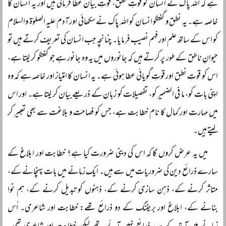
ہے کہ اللہ پاک نے انسان کو قوتِ نطق، قوتِ بیان عطا فرمائی ہیں اور یہ انسان کا
خاصہ ہے۔ یہ نطق و گفتگو انسان کو اللہ پاک نے سکھائی اور آدم علیہ الصلوٰۃ والسلام
کو اس کے ساتھ علم اور فہم نصیب فرمایا۔ چنانچہ جب انسان کی تعریف کرتے ہیں تو
حیوانِ ناطق کے طور پر کرتے ہیں کہ جانوروں میں یہ وہ جانور ہے جو گفتگو کر لیتا ہے،
اس کو قوتِ نطق اور قوتِ گویائی عطا ہوئی ہے۔ یہ انسان کا امتیاز اور خاصہ ہے کہ وہ
اپنی بات کو، ما فی الضمیر کو، تفصیلات کو زبان کے ذریعے بیان کر لیتا ہے۔ اور اس
میں مہارت اور کمال کا نام خطابت ہے، جس کو فصاحت و بلاغت سے بھی تعبیر کر
لیتے ہیں۔
میں یہ عرض کروں گا کہ اس کی دینی ضرورت کیا ہے؟ خطابت اور ابلاغ کے
سارے ذرائع دین کی ضروریات میں سے ہیں۔ ایک زمانے میں بات پہنچانے کے،
متاثر کرنے کے، ذہن سازی کرنے کے، ذہنوں کو تبدیل کرنے کے، ہم نوا
بنانے کے، ابلاغ اور بریفنگ کے دو ذرائع تھے: خطابت اور شاعری۔ اُس