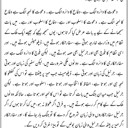
دعوت کا دائرہ الگ ہے، دفاع کا دائرہ الگ ہے۔ دعوت کا لہجہ الگ ہے دفاع
کا لہجہ الگ ہے۔ دعوت کا اسلوب اور ہے، دفاع کا اسلوب اور ہے۔ میں بات
سمجھانے کے لیے یہ بات عرض کیا کرتا ہوں، یوں سمجھ لیجیے کہ جیسے ایک ملک کے
نظام میں وزارتِ خارجہ ہوتی ہے، سفارتکار ہوتے ہیں، ڈپلومیٹس ہوتے ہیں۔ اور
اسی نظام کا فوج بھی اور جرنیل بھی حصہ ہوتے ہیں۔ لیکن فوج کا دائرہ الگ ہے اور
سفارتکاری کا دائرہ الگ ہے۔ دونوں ملکی ضرورت ہیں، لیکن سفیر کی زبان اور ہوتی
ہے، جرنیل کی زبان اور ہوتی ہے۔ ڈپلومیٹ جب میز پر بیٹھتا ہے تو اس کی گفتگو کا
لہجہ ہی اور ہوتا ہے، الفاظ کا انتخاب اور ہوتا ہے، اسلوب اور ہوتا ہے۔ لیکن
جرنیل جب میدانِ جنگ میں بات کرتا ہے تو اس کا لہجہ اور ہوتا ہے۔ حالانکہ دونوں
ملک کے لیے کام کر رہے ہوتے ہیں۔ یہ فرق اگر ملحوظ نہ ہو، میں کہا کرتا ہوں کہ اگر
جرنیل سفارتکاروں والی زبان شروع کر دے گا تو جنگ ہار جائے گا، اور سفارتکار
اگر میز پر بیٹھ کے جرنیل والی زبان بولیں گے تو بیڑا غرق کر دیں گے۔