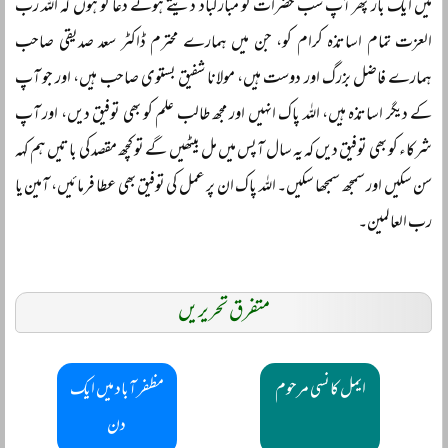
میں ایک بار پھر آپ سب حضرات کو مبارکباد دیتے ہوئے دعا گو ہوں کہ اللہ رب
العزت تمام اساتذہ کرام کو، جن میں ہمارے محترم ڈاکٹر سعد صدیقی صاحب
ہمارے فاضل بزرگ اور دوست ہیں، مولانا شفیق بستوی صاحب ہیں، اور جو آپ
کے دیگر اساتذہ ہیں، اللہ پاک انہیں اور مجھ طالب علم کو بھی توفیق دیں، اور آپ
شرکاء کو بھی توفیق دیں کہ یہ سال آپس میں مل بیٹھیں گے تو کچھ مقصد کی باتیں ہم کہہ
سن سکیں اور سمجھ سمجھا سکیں۔ اللہ پاک ان پر عمل کی توفیق بھی عطا فرمائیں، آمین یا
رب العالمین۔
متفرق تحریریں
ایمل کانسی مرحوم
مظفر آباد میں ایک
دن