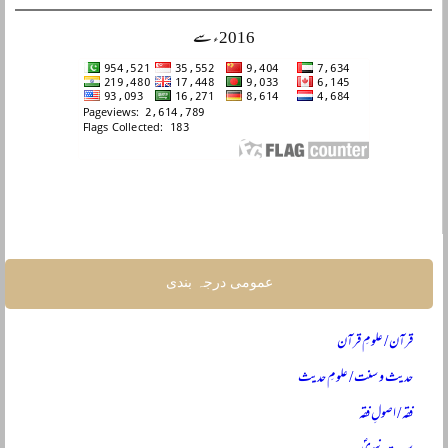
2016ء سے
عمومی درجہ بندی
قرآن / علومِ قرآن
حدیث و سنت / علومِ حدیث
فقہ / اصولِ فقہ