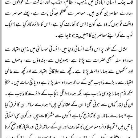
لگ بھگ انسانی آبادی میں مذہب، نظام، تہذیب اور ثقافت کے حوالوں سے
ہمارے معاصرین کون ہیں۔ معاصر سے گفتگو بعد کی بات ہے، پہلے معاصر سے
واقف تو ہوں کہ وہ ہے کون؟ اس کا تعارف کیا ہے، اس کا دائرہ کار کیا ہے؟ ایک
تو یہ ہے کہ اپنے معاصرین کا ہمیں پتہ ہونا چاہیے۔
مثال کے طور پر اس وقت انسانی دنیا میں، انسانی سوسائٹی میں مذہبی اعتبار سے
ہمارا واسطہ مسیحی حضرات سے پڑتا ہے، یہودیوں سے، ہندوؤں سے، بدھوں سے
اور سکھوں سے ہمارا واسطہ پڑتا ہے۔ کچھ سے علاقائی اعتبار سے اور کچھ سے عالمی
اعتبار سے۔ بڑے مذاہب جن کے ساتھ ہمارا واسطہ پڑتا ہے وہ پانچ سات ہیں۔ مثلاً
سکھ ازم ہمارا پڑوسی مذہب ہے، بلکہ ہمارا داخلی پنجاب کے دائرے کا مذہب ہے۔
ان کی ابتدا کہاں سے ہوئی تھی؟ ان کے عقائد کیا ہیں؟ ہمارے ساتھ ان کا فرق کیا
ہے؟ ہمارے ساتھ ان کا تنازع کیا ہے؟ کون سے مشترکات ہیں اور کون سی اختلافی
باتیں ہیں؟ تو پہلا دائرہ معاصرین کا تعارف اور ان کے ساتھ فرق اور امتیاز کا واضح کرنا