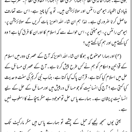
ہوئی ہے۔ ہمارا خاندانی نظام، ہمارا فکری نظام، ہمارا اعتقادی نظام۔ مغرب کے
بنیادی ہتھیار ہیومن رائٹس اور سولائزیشن ہیں۔ تو یہ کیا چیز ہے، اس سے تعارف
حاصل کرنا ضروری ہے۔ لہٰذا ہم ان شاء اللہ العزیز بات کریں گے سولائزیشن پر،
ہیومن رائٹس پر، ہیومینٹی پر، اس حوالے سے کہ اسلام کا اور ان کا فرق کیا ہے؟ وہ
کیا کہتے ہیں اور ہم کیا کہتے ہیں؟
(۴) اور ہمارا موضوع یہ ہوگا ان شاء اللہ العزیز کہ آج کے عصری دور میں اسلام
کے قوانین و احکام کو ہم نے کس طرح پیش کرنا ہے۔ آج کے عصری مسائل کے
حل میں اسلام کیا کہتا ہے، قرآن پاک کیا کہتا ہے، جناب نبی کریمؐ کی سنت و حدیث
کیا کہتی ہے؟ آج کی انسانیت کو جو مسائل درپیش ہیں اور مسائل کے حل کے لیے
انسانیت پریشان ہے۔ ہمارے پاس حل تو موجود ہے مگر پہنچانے کا اسلوب نہیں
ہے۔
یعنی یوں سمجھ لیجیے کہ تیل کے چشمے تو ہمارے پاس ہیں مگر مارکیٹ تک