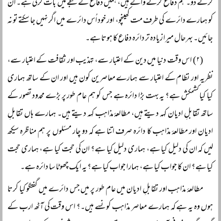
کرنے دو۔ ہم دفاع کرنے والے ہیں، ہمیں دفاع کے لہجے میں بات کرنی ہے۔ ان
کو ہمارے دائرے کی طرف مت کھینچو، اور خود اُس دائرے میں اگر نہیں جا سکتے تو نہ
جائیں۔ بہرحال میرا زیادہ تر دائرہ دفاع کا ہوتا ہے۔
(۲) اس وقت دنیا میں دین کے اعتبار سے، تہذیب اور ثقافت کے اعتبار سے،
نظریہ اور نظام کے اعتبار سے ہمارے معاصرین کون ہیں اور ان کے ساتھ ہماری
کیا کیا کشمکش ہے؟ یہ بہت بڑا دائرہ ہے جس کو ہم عام طور پر بڑے محدود تصور کے
ساتھ تقابلِ ادیان کہہ دیتے ہیں، مطالعۂ مذاہب کہہ دیتے ہیں۔ ہمارے ہاں تقابلِ
ادیان اور مطالعۂ مذاہب کا دائرہ صرف اتنا ہے کہ دو چار مسئلوں پر ہم مناظرہ سیکھ
لیں کہ ان کی دلیل کیا ہے، ہماری دلیل کیا ہے؟ ان کی حجت کیا ہے، ہماری حجت
کیا ہے؟ ان کا جواب کیا ہے، ہمارا جواب کیا ہے؟ یہ ایک چھوٹا سا دائرہ ہے۔
مطالعۂ مذاہب اور تقابلِ ادیان میں عام طور پر میں جس دائرے میں گفتگو کیا کرتا
ہوں وہ یہ ہے کہ ہمارے معاصر مذاہب کونسے ہیں۔؟ اس وقت کی آٹھ ارب کے