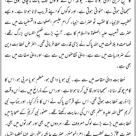
کا فصیح ترین آدمی ہوتا ہے۔ کیونکہ اس نے لوگوں تک بات پہنچانی ہوتی ہے،
سمجھانی ہوتی ہے، منوانی ہوتی ہے، اور لوگوں کو اپنے قریب لانا ہوتا ہے۔ ویسے
خطیب الانبیاء کا لقب تو حضرات انبیاء کرام علیہم الصلوات والتسلیمات میں سے
حضرت شعیب علیہ الصلوۃ والسلام کا ہے۔ آپؑ بڑے فصیح اللسان بزرگ تھے،
فصاحت و بلاغت میں اللہ پاک نے بڑی قدرت عطا فرمائی تھی۔ الغرض خطابت دین
کے ضروریات میں سے ہے، دینی تقاضوں میں سے ہے، اور دینی صفات میں سے
بھی ہے۔
خطابت دینی مقاصد میں سے ہے۔ نبی ہو یا داعی ہو، معلم ہو یا مربی ہو، اس کا
کام چونکہ سنانا، سمجھانا اور قائل کرنا ہوتا ہے، اور اس کے ذرائع میں سے اُس وقت
بڑا ذریعہ خطابت ہوتی تھی، اس لیے قرآن پاک نے اس کا ذکر کیا۔ اور جناب نبی
کریم صلی اللہ علیہ وسلم بھی اس کی رعایت رکھتے تھے۔ حضور نبی کریمؐ کے صحابہؓ میں
خطابت میں بڑے بڑے لوگ معروف تھے، مردوں میں بھی اور عورتوں میں بھی۔
حضرت علیؓ بڑے خطیب تھے، ام المومنین حضرت عائشہ رضی اللہ عنہا خطیبۃ النساء