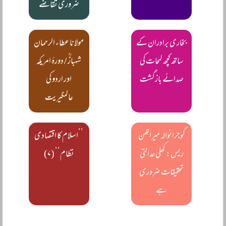
ضروری تقاضے
بخاری برادران کے
مولانا عطاء الرحمان
ساتھ کچھ لمحات کی
شہبازؒ / دورۂ امریکہ
صدائے بازگشت
اور اردو کی
عالمگیریت
گوجرانوالہ میراتھن
’’اسلام کا اقتصادی
ریس: کھلی عدالتی
نظام‘‘ (۷)
تحقیقات ضروری
ہے