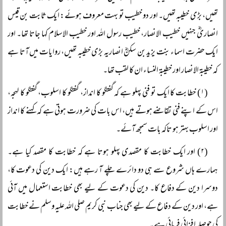
تھیں، بڑی خطیبہ تھیں۔ اور دو خطیب تو بہت معروف ہوئے: ایک ثابت بن قیس
انصاریؓ جنہیں خطیب الانصار، خطیب رسول اللہ اور خطیب الاسلام کہا جاتا تھا۔ اور
ایک حضرت اسماء بنت یزید بن سکنؓ انصاریہ بڑی خطیبہ تھیں، روایات میں آتا ہے
کہ خطیبۃ الانصار اور خطیبۃ النساء ان کا لقب تھا۔
(۱) خطابت کا ایک تو فنی پہلو ہے کہ گفتگو کا انداز، گفتگو کا اسلوب، گفتگو کا لہجہ،
اس کے اپنے فنی تقاضے ہوتے ہیں، اس بات کی ضرورت ہوتی ہے کہ کہنے کا انداز
اور اسلوب بہتر ہو تاکہ بات سمجھ آئے۔
(۲) اور ایک خطابت کا مقصدی پہلو ہوتا ہے کہ خطابت کا مقصد کیا ہے۔
ہمارے ہاں شروع سے ہی دو دائرے چلے آ رہے ہیں: ایک دین کی دعوت کا،
دوسرا دین کے دفاع کا۔ دین کی دعوت کے لیے بھی خطابت استعمال میں آئی
ہے، اور دین کے دفاع کے لیے بھی جناب نبی کریم صلی اللہ علیہ وسلم نے خطابت
کی حوصلہ افزائی فرمائی ہے۔