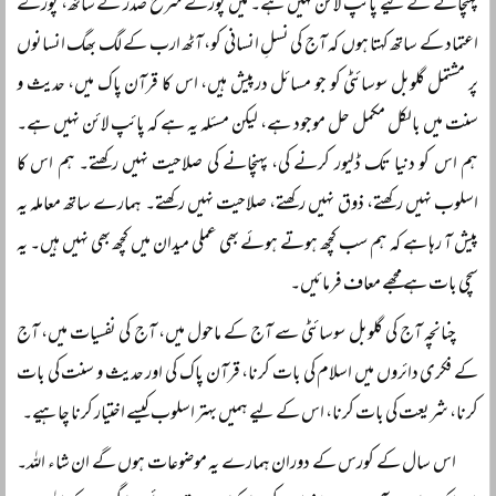
پہنچانے کے لیے پائپ لائن نہیں ہے۔ میں پورے شرح صدر کے ساتھ، پورے
اعتماد کے ساتھ کہتا ہوں کہ آج کی نسلِ انسانی کو، آٹھ ارب کے لگ بھگ انسانوں
پر مشتمل گلوبل سوسائٹی کو جو مسائل درپیش ہیں، اس کا قرآن پاک میں، حدیث و
سنت میں بالکل مکمل حل موجود ہے، لیکن مسئلہ یہ ہے کہ پائپ لائن نہیں ہے۔
ہم اس کو دنیا تک ڈلیور کرنے کی، پہنچانے کی صلاحیت نہیں رکھتے۔ ہم اس کا
اسلوب نہیں رکھتے، ذوق نہیں رکھتے، صلاحیت نہیں رکھتے۔ ہمارے ساتھ معاملہ یہ
پیش آ رہا ہے کہ ہم سب کچھ ہوتے ہوئے بھی عملی میدان میں کچھ بھی نہیں ہیں۔ یہ
سچی بات ہے مجھے معاف فرمائیں۔
چنانچہ آج کی گلوبل سوسائٹی سے آج کے ماحول میں، آج کی نفسیات میں، آج
کے فکری دائروں میں اسلام کی بات کرنا، قرآن پاک کی اور حدیث و سنت کی بات
کرنا، شریعت کی بات کرنا، اس کے لیے ہمیں بہتر اسلوب کیسے اختیار کرنا چاہیے۔
اس سال کے کورس کے دوران ہمارے یہ موضوعات ہوں گے ان شاء اللہ۔