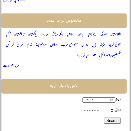
— مزید عنوانات
مخصوص درجہ بندی
افغانستان
امریکہ
انڈونیشیا
ایران
برطانیہ
بنگلہ دیش
بھارت
پاکستان
تاجکستان
ترکیہ
جنوبی افریقہ
چیچنیا
چین
روس
سعودی عرب
سوڈان
سویٹزرلینڈ
شام
عراق
فرانس
فلسطین و اسرائیل
مصر
میانمار برما
— مزید عنوانات
تلاش باعتبار تاریخ
ابتدائی
انتہائی