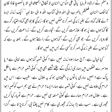
وسلم نے ارشاد فرمایا ’یاتی علی النّاس الزمان لا تطاق المعیشۃ فیہ الا بالمعصیۃ فاذا کان
کذالک الزمان فعلیکم بالھرب الی اللہ والٰی کتاب اللّٰہ و الی سنۃ نبیہ‘‘ ایک زمانہ ایسا
آئے گا کہ گناہ کے بغیر زندگی بسر کرنا ممکن نہیں ہو گا، زندگی کا جو بھی گناہ اختیار کرے
گا گناہوں سے پُر ہو گا، ملازمت کریں گے، تجارت کریں گے، زراعت کریں گے،
کاروبار کریں گے، جو بھی کریں گے، گناہوں کے راستے ہوں گے۔ جملہ یہ ہے کہ
گناہوں کے بغیر زندگی بسر کرنا کسی کے بس میں نہیں ہو گا۔
کیا خیال ہے، آج ہمارا وہ زمانہ نہیں ہے؟ کوئی شعبہ گناہوں سے خالی ہے؟ یا
دوسرے لفظوں میں ہماری زندگی کے جتنے شعبے بھی ہیں، کوئی شعبہ حرام سے بالکل
پاک ہے؟ ہمیں ساری باتوں پر اطمینان ہو کہ یہ حلال ہے، طیب ہے، اس میں
حرام کی ملاوٹ نہیں ہے، کوئی شعبہ ہے ہمارا ایسا؟ حرام نے ہی ہم سب کو گھیرا ہوا
ہے۔ حلال اور حرام ہمارے لیے کوئی مسئلہ ہی نہیں ہے۔ حرام ہے تو یار کیا کریں
مجبوری ہے۔ سب سے بڑا بہانہ کہ مجبوری ہے، کام نہیں چلتا جی، کرنا پڑتا ہے، گزرا