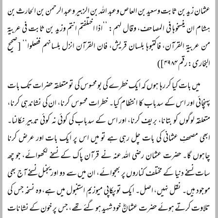
عثمان زید بن ثابت وسعید بن العاص وعبد اللہ بن الزبیر وعبد الرحمن بن الحارث بن
ہشام ان ینسخوہا فی المصاحف، وقال لہم: ’’اذا اختلفتم انتم وزید بن ثابت فی عربیۃ
من عربیۃ القرآن، فاکتبوہا بلسان قریش، فان القرآن انزل بلسانہم ففعلوا‘‘ [صحیح
البخاری: رقم ۴۹۸۴])
میں بات کیا کر رہا ہوں کہ ایک خطرے کی بو محسوس کی تو متعلقہ حضرات تک بات
پہنچائی اور اس کے سدباب کا انتظام کیا۔ خطرات محسوس کرنا، ان کی نشاندہی کرنا،
متعلقہ لوگوں کو بتانا، بریف کرنا، اور اس کے سدباب کی کوئی نہ کوئی تدبیر نکالنا۔
ابھی مصحفِ عثمانی کی بات چل رہی ہے تو میں اس پر ایک بات اور عرض کرنا
چاہوں گا۔ حضرت عثمان رضی اللہ عنہ نے قرآن پاک کے نسخے لکھوائے، جو چھ
سات نسخے دنیا کے مختلف کناروں پر بھجوائے، ان میں سے دو اوریجنل نسخے آج بھی
موجود ہیں۔ نقل نہیں، اصل۔ ایک توپکاپی میوزیم استنبول میں ہے، وہ نسخہ جس کی
تلاوت کرتے ہوئے حضرت عثمانؓ خود شہید ہو گئے تھے، جس پر خون کے نشانات