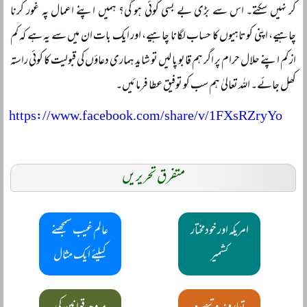
کر نہیں سکتے۔ اس سے بڑی بے بسی کوئی ہو گی؟ ہمیں اپنے اعمال پہ غور کرنا
چاہیے، اپنی کوتاہیوں کا حساب لگانا چاہیے، اور ایک بات ان میں سے یہ ہے کہ کم
از کم اپنے حلال حرام پر اگر ہم قابو پا لیں تو شاید ہماری دعاؤں کی قبولیت کا کوئی راستہ
کھل جائے۔ اللہ تعالیٰ ہم سب کو توفیق عطا فرمائیں۔
https://www.facebook.com/share/v/1FXsRZryYo
متفرق تحریریں
امریکہ اور خودمختار
عالم غیب سمجھنے
کشمیر
کیلئے ایک مثال