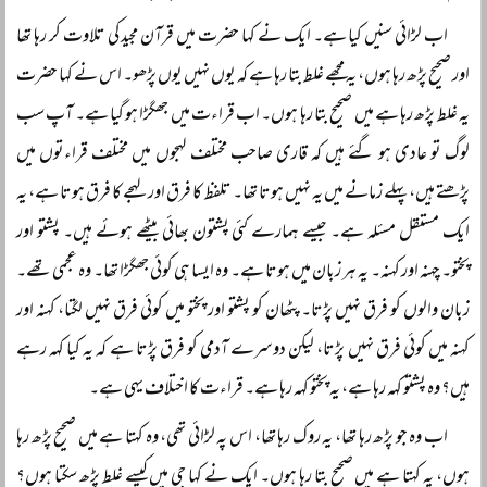
اب لڑائی سنیں کیا ہے۔ ایک نے کہا حضرت میں قرآن مجید کی تلاوت کر رہا تھا
اور صحیح پڑھ رہا ہوں، یہ مجھے غلط بتا رہا ہے کہ یوں نہیں یوں پڑھو۔ اس نے کہا حضرت
یہ غلط پڑھ رہا ہے میں صحیح بتا رہا ہوں۔ اب قراءت میں جھگڑا ہو گیا ہے۔ آپ سب
لوگ تو عادی ہو گئے ہیں کہ قاری صاحب مختلف لہجوں میں مختلف قراءتوں میں
پڑھتے ہیں، پہلے زمانے میں یہ نہیں ہوتا تھا۔ تلفظ کا فرق اور لہجے کا فرق ہوتا ہے، یہ
ایک مستقل مسئلہ ہے۔ جیسے ہمارے کئی پشتون بھائی بیٹھے ہوئے ہیں۔ پشتو اور
پختو۔ چہنہ اور کہنہ۔ یہ ہر زبان میں ہوتا ہے۔ وہ ایسا ہی کوئی جھگڑا تھا۔ وہ عجمی تھے۔
زبان والوں کو فرق نہیں پڑتا۔ پٹھان کو پشتو اور پختو میں کوئی فرق نہیں لگتا، کہنہ اور
کہنہ میں کوئی فرق نہیں پڑتا، لیکن دوسرے آدمی کو فرق پڑتا ہے کہ یہ کیا کہہ رہے
ہیں؟ وہ پشتو کہہ رہا ہے، یہ پختو کہہ رہا ہے۔ قراءت کا اختلاف یہی ہے۔
اب وہ جو پڑھ رہا تھا، یہ روک رہا تھا، اس پہ لڑائی تھی، وہ کہتا ہے میں صحیح پڑھ رہا
ہوں، یہ کہتا ہے میں صحیح بتا رہا ہوں۔ ایک نے کہا جی میں کیسے غلط پڑھ سکتا ہوں؟