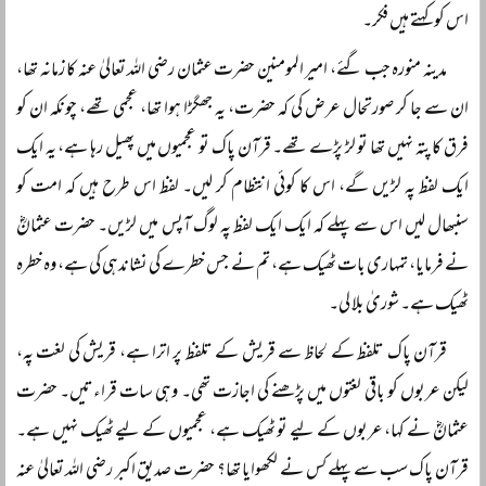
اس کو کہتے ہیں فکر۔
مدینہ منورہ جب گئے، امیر المومنین حضرت عثمان رضی اللہ تعالیٰ عنہ کا زمانہ تھا،
ان سے جا کر صورتحال عرض کی کہ حضرت، یہ جھگڑا ہوا تھا، عجمی تھے، چونکہ ان کو
فرق کا پتہ نہیں تھا تو لڑ پڑے تھے۔ قرآن پاک تو عجمیوں میں پھیل رہا ہے، یہ ایک
ایک لفظ پہ لڑیں گے، اس کا کوئی انتظام کر لیں۔ لفظ اس طرح ہیں کہ امت کو
سنبھال لیں اس سے پہلے کہ ایک ایک لفظ پہ لوگ آپس میں لڑیں۔ حضرت عثمانؓ
نے فرمایا، تمہاری بات ٹھیک ہے، تم نے جس خطرے کی نشاندہی کی ہے، وہ خطرہ
ٹھیک ہے۔ شوریٰ بلا لی۔
قرآن پاک تلفظ کے لحاظ سے قریش کے تلفظ پر اترا ہے، قریش کی لغت پہ،
لیکن عربوں کو باقی لغتوں میں پڑھنے کی اجازت تھی۔ وہی سات قراءتیں۔ حضرت
عثمانؓ نے کہا، عربوں کے لیے تو ٹھیک ہے، عجمیوں کے لیے ٹھیک نہیں ہے۔
قرآن پاک سب سے پہلے کس نے لکھوایا تھا؟ حضرت صدیق اکبر رضی اللہ تعالیٰ عنہ