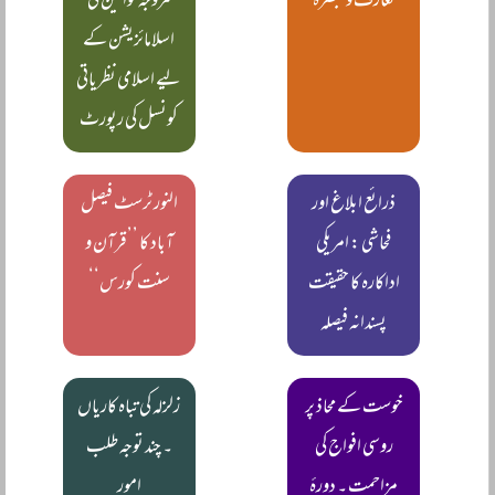
تعارف و تبصرہ
مروجہ قوانین کی
اسلامائزیشن کے
لیے اسلامی نظریاتی
کونسل کی رپورٹ
ذرائع ابلاغ اور
النور ٹرسٹ فیصل
فحاشی : امریکی
آباد کا ’’قرآن و
اداکارہ کا حقیقت
سنت کورس‘‘
پسندانہ فیصلہ
خوست کے محاذ پر
زلزلہ کی تباہ کاریاں
روسی افواج کی
۔ چند توجہ طلب
مزاحمت ۔ دورۂ
امور