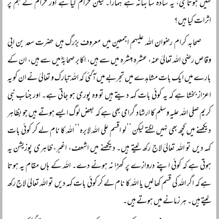
نہیں ہوتا جی، یہ سادہ سا بہانہ ہے ہمارا۔ لیکن حرام کیا ہے اور حرام کے ہم پر
اثرات کیا ہیں؟
صحابہ کرام رضوان اللہ علیہم اجمعین میں معروف بزرگ ہیں حضرت سعد بن ابی
وقاص رضی اللہ تعالیٰ عنہ، عشرہ مبشرہ میں سے ہیں، اکابر صحابہؓ میں سے ہیں، ان کے
بارے میں ایک بات مشاہدے میں تجربے میں آگئی کہ اللہ تبارک و تعالیٰ نے ان کو یہ
اعزاز بخشا ہے کہ یہ کوئی بات کہہ دیتے ہیں تو وہ پوری ہو جاتی ہے۔ اور جناب نبی
کریم صلی اللہ علیہ وسلم کا ارشاد گرامی بھی ہے کہ بعض لوگ ایسے ہوتے ہیں جو بظاہر
دیکھنے میں کچھ بھی نہیں لگتے لیکن ’’لو اقسم علی اللہ لابرہ‘‘ اللہ کا نام لے کر کوئی بات
کہہ دیں تو اللہ تعالیٰ لاج رکھ لیتے ہیں۔ دیکھنے میں اشعف، اغبر، ظاہری پوزیشن یہ
ہوتی ہے کہ کوئی اپنے دروازے پر کھڑا نہ ہونے دے۔ اللہ کے ہاں مقام یہ ہوتا
ہے کہ اگر اللہ کی قسم کھا لیں یا اللہ کا نام لے کر کوئی بات کہہ دیں تو اللہ تعالیٰ لاج رکھ
لیتے ہیں۔ ہر زمانے میں ہوتے ہیں۔