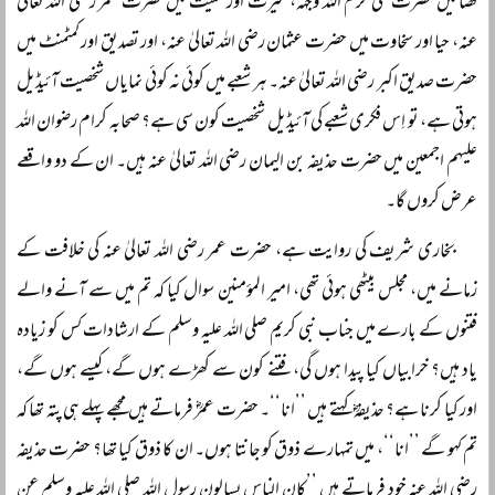
قضا میں حضرت علی کرم اللہ وجہہ، غیرت اور حمیت میں حضرت عمر رضی اللہ تعالیٰ
عنہ، حیا اور سخاوت میں حضرت عثمان رضی اللہ تعالیٰ عنہ، اور تصدیق اور کمٹمنٹ میں
حضرت صدیق اکبر رضی اللہ تعالیٰ عنہ۔ ہر شعبے میں کوئی نہ کوئی نمایاں شخصیت آئیڈیل
ہوتی ہے، تو اِس فکری شعبے کی آئیڈیل شخصیت کون سی ہے؟ صحابہ کرام رضوان اللہ
علیہم اجمعین میں حضرت حذیفہ بن الیمان رضی اللہ تعالیٰ عنہ ہیں۔ ان کے دو واقعے
عرض کروں گا۔
بخاری شریف کی روایت ہے، حضرت عمر رضی اللہ تعالیٰ عنہ کی خلافت کے
زمانے میں، مجلس بیٹھی ہوئی تھی، امیر المؤمنین سوال کیا کہ تم میں سے آنے والے
فتنوں کے بارے میں جناب نبی کریم صلی اللہ علیہ وسلم کے ارشادات کس کو زیادہ
یاد ہیں؟ خرابیاں کیا پیدا ہوں گی، فتنے کون سے کھڑے ہوں گے، کیسے ہوں گے،
اور کیا کرنا ہے؟ حذیفہؓ کہتے ہیں ’’انا‘‘۔ حضرت عمرؓ فرماتے ہیں مجھے پہلے ہی پتہ تھا کہ
تم کہو گے ’’انا‘‘، میں تمہارے ذوق کو جانتا ہوں۔ ان کا ذوق کیا تھا؟ حضرت حذیفہ
رضی اللہ عنہ خود فرماتے ہیں ’’كان الناس يسالون رسول اللہ صلى اللہ علیہ وسلم عن