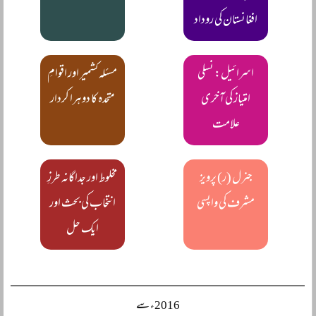
افغانستان کی روداد
اسرائیل: نسلی
مسئلہ کشمیر اور اقوامِ
امتیاز کی آخری
متحدہ کا دوہرا کردار
علامت
جنرل (ر) پرویز
مخلوط اور جداگانہ طرزِ
مشرف کی واپسی
انتخاب کی بحث اور
ایک حل
2016ء سے