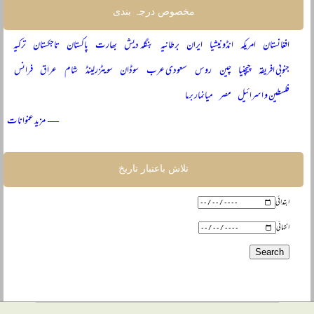
مخصوص درجہ بندی
افغانستان
امریکہ
انڈونیشیا
ایران
برطانیہ
بنگلہ دیش
بھارت
پاکستان
تاجکستان
ترکیہ
جنوبی افریقہ
چیچنیا
چین
روس
سعودی عرب
سوڈان
سویٹزرلینڈ
شام
عراق
فرانس
فلسطین و اسرائیل
مصر
میانمار برما
— مزید عنوانات
تلاش باعتبار تاریخ
ابتدائی
انتہائی