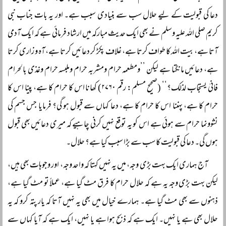
دعا کی قبولیت کے لیے حلال سب سے بنیادی سبب ہے۔ اور یہ بات جناب نبی
کریم صلی اللہ علیہ وسلم نے بھی ایک حدیث مبارکہ میں ارشاد فرمائی ہے کہ ایک آدمی
آتا ہے، بیت اللہ کا طواف کرتا ہے، غلاف پکڑ کر دعائیں کرتا ہے، آہ و زاری کرتا
ہے، دعائیں مانگتا ہے لیکن ’’ومطعمہ حرام ومشربہ حرام وملبسہ حرام وغذی بالحرام
فانیٰ يستجاب لذلك؟‘‘ (صحیح مسلم: رقم ۲۷۶۰) کھانا اس کا حرام کا ہے، پینا اس کا
حرام کا ہے، پہننا اس کا حرام کا ہے، دعا کہاں سے قبول ہو گی؟ فرمایا جس جسم کی
نشوونما حرام سے ہوئی ہے اس کو یہ توقع نہیں کرنی چاہیے کہ میری دعائیں بھی قبول
ہوں گی۔ دعا کی قبولیت کا سب سے بڑا سبب کیا ہے؟ حلال۔
آج ہماری ایک بہت بڑی وجہ، میں یہ نہیں کہتا کہ واحد وجہ، اور وجوہات بھی ہیں،
لیکن بہت بڑی وجہ یہ ہے کہ حلال حرام کا فرق مٹ گیا ہے، عملاً‌ تو مٹ گیا ہے،
ذہنوں سے بھی مٹ گیا ہے۔ ہمارے خیال میں بھی یہ نہیں آتا کہ یار پتہ کرو کہ یہ
حلال بھی ہے یا نہیں۔ ایک ہے کہ ذبح ہوا ہے یا نہیں، ایک ہے کہ آیا کہاں سے