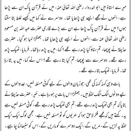
میرے استاذ ہیں ابو الدرداء رضی اللہ تعالیٰ عنہ، میں نے قرآن پاک ان سے پڑھا
ہے، انہوں نے مجھے ایسے ہی پڑھایا تھا۔ دوسرے نے کہا میں کیسے غلط بتا سکتا
ہوں؟ میں نے قرآن پاک پڑھا ہے ان سے بڑے قاری حضرت عبد اللہ بن مسعود
رضی اللہ تعالیٰ عنہ سے، انہوں نے ایسے ہی پڑھایا تھا۔ جھگڑا لمبا ہو گیا۔ حضرت
حذیفہؓ نے پوچھا، تم سناؤ کیا پڑھ رہے تھے؟ کہا، میں یہ پڑھ رہا تھا۔ فرمایا، ٹھیک پڑھ
رہے تھے۔ دوسرے سے پوچھا، تم کیا بتا رہے تھے؟ اس نے کہا، میں یہ بتا رہا
تھا۔ فرمایا، ٹھیک بتا رہے تھے۔
بات وہی کہنہ کہنہ کی تھی، جو زبان والوں کے لیے کوئی مسئلہ نہیں، بعد والوں کے
لیے دونوں الگ الگ لفظ ہیں۔ جھگڑا اس بات پر ہو رہا ہے۔ خیر، حضرت حذیفہؓ نے
بتایا کہ تم بھی ٹھیک پڑھ رہے تھے، تم بھی ٹھیک پڑھ رہے تھے، کوئی مسئلہ نہیں ہے
یہ۔ کہتے ہیں کہ مجھے فکر لاحق ہوا کہ عربوں کو تو مسئلہ نہیں ہے، عجمی لوگ ایک ایک
لفظ پہ لڑیں گے، مریں گے، ایک دوسرے کو ماریں گے، اس کو سنبھالنا چاہیے۔