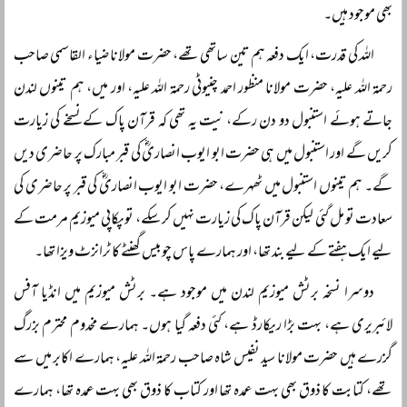
بھی موجود ہیں۔
اللہ کی قدرت، ایک دفعہ ہم تین ساتھی تھے، حضرت مولانا ضیاء القاسمی صاحب
رحمۃ اللہ علیہ، حضرت مولانا منظور احمد چنیوٹی رحمۃ اللہ علیہ، اور میں، ہم تینوں لندن
جاتے ہوئے استنبول دو دن رکے، نیت یہ تھی کہ قرآن پاک کے نسخے کی زیارت
کریں گے اور استنبول میں ہی حضرت ابو ایوب انصاریؓ کی قبر مبارک پر حاضری دیں
گے۔ ہم تینوں استنبول میں ٹھہرے، حضرت ابو ایوب انصاریؓ کی قبر پر حاضری کی
سعادت تو مل گئی لیکن قرآن پاک کی زیارت نہیں کر سکے، توپکاپی میوزیم مرمت کے
لیے ایک ہفتے کے لیے بند تھا، اور ہمارے پاس چوبیس گھنٹے کا ٹرانزٹ ویزا تھا۔
دوسرا نسخہ برٹش میوزیم لندن میں موجود ہے۔ برٹش میوزیم میں انڈیا آفس
لائبریری ہے، بہت بڑا ریکارڈ ہے، کئی دفعہ گیا ہوں۔ ہمارے مخدوم محترم بزرگ
گزرے ہیں حضرت مولانا سید نفیس شاہ صاحب رحمۃ اللہ علیہ، ہمارے اکابر میں سے
تھے، کتابت کا ذوق بھی بہت عمدہ تھا اور کتاب کا ذوق بھی بہت عمدہ تھا، ہمارے