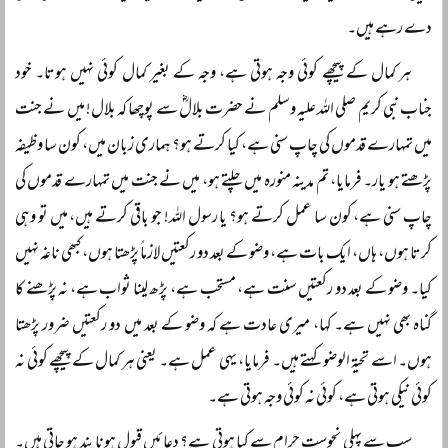
دے رہے ہیں۔
ہر کمال کے پیچھے کوئی وجہ ہوتی ہے، وجہ کے بغیر کمال کوئی نہیں ہوتا۔ خود
جناب نبی کریم صلی اللہ علیہ وسلم نے حضرت بلالؓ سے پوچھا کہ بلال! میں نے جنت
میں تمہارے قدموں کی چاپ سنی ہے، کیا کرتے ہو؟ ہماری زبان میں، کون سا وظیفہ
پڑھتے ہو یار۔ فرمایا، تم مدینہ منورہ میں چلتے ہو، میں نے جنت میں تمہارے قدموں کی
چاپ سنی ہے، کون سا عمل کرتے ہو؟ یا رسول اللہ! جو باقی کرتے ہیں، میں تو وہی
کرتا ہوں، ہاں، ایک بات ہے، وضو کے بعد دو رکعتیں لازماً‌ پڑھتا ہوں، کبھی ناغہ نہیں
کیا۔ وضو کے بعد دو رکعتیں سنت ہے، مستحب ہے، پڑھ لینا ثواب ہے، نہ پڑھنے کا
گناہ بھی نہیں ہے۔ کہا، میری عادت ہے کہ وضو کے بعد میں دو رکعتیں ضرور پڑھتا
ہوں۔ اسے تحیۃ الوضو کہتے ہیں۔ فرمایا، یہی عمل ہے۔ یعنی ہر کمال کے پیچھے کوئی نہ
کوئی نیکی ہوتی ہے، کوئی نہ کوئی وجہ ہوتی ہے۔
سب سے پہلی نحوست حرام سے کیا ہوتی ہے؟ دعائیں قبول ہونا بند ہو جاتی ہیں۔