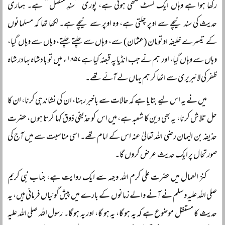
رکھا ہوا ہے وہاں ایک لسٹ لکھی ہوئی ہے، پوری ’’سندِ متصل‘‘ ہے۔ ہماری
حدیث کی سند نیچے سے اوپر چلتی ہے، وہ اوپر سے نیچے ہے۔ لکھا تھا کہ مسلمانوں
کے تیسرے خلیفہ اوتومان (عثمان) سے، وہاں سے چلتے چلتے، وہاں سے وہاں گیا،
وہاں سے وہاں گیا، اور ہم نے جب انڈیا پہ قبضہ کیا ہے ۱۸۵۷ء میں تو بادشاہ بہادر شاہ
ظفر کی لائبریری سے اٹھا کر ہم یہاں لے آئے تھے۔
میں نے یہ اس لیے بتایا ہے کہ حالات سے باخبر رہنا، ان کی نشاندہی کرنا، ان کا
حل تلاش کرنا، یہ بھی دین کا شعبہ ہے، میں اس کو حذیفی ذوق کہا کرتا ہوں، حضرت
حذیفہ بن الیمان رضی اللہ تعالیٰ عنہ اس کے امام تھے۔ اسی مناسبت سے میں آج کی
صورتحال پر ایک حدیث عرض کروں گا۔
کنز العمال میں حضرت علی کرم اللہ وجہہ سے ایک روایت ہے، جناب نبی کریم
صلی اللہ علیہ وسلم نے آنے والے زمانوں کے بارے میں پیش گوئیاں فرمائی ہیں، یہ
حدیث کا مستقل موضوع ہے کہ یہ ہو گا، یہ ہو گا، اور یہ ہو گا۔ رسول اللہ صلی اللہ علیہ