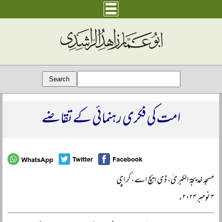
امت کی فکری رہنمائی کے تقاضے
مسجد خدیجۃ الکبریٰ، ڈی ایچ اے، کراچی
۴ نومبر ۲۰۲۴ء