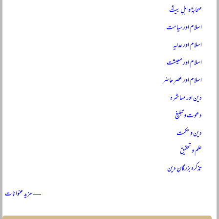
صحابہؓ و اہلِ بیتؓ
اسلام اور سیاست
اسلام اور عدلیہ
اسلام اور معیشت
اسلام اور عصرِ حاضر
دین اور معاشرہ
دعوت و تبلیغ
دین و حکمت
علم و تحقیق
تذکرہ بزرگانِ دین
— مزید عنوانات