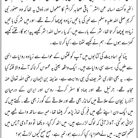
الخير وكنت اسالہ عن الشر‘‘ باقی صحابہ کرامؓ کا معمول اور ذوق یہ تھا کہ وہ حضور نبی
کریم صلی اللہ علیہ وسلم سے خیر کی باتیں زیادہ پوچھا کرتے تھے، اور میں شر کی باتیں
زیادہ پوچھا کرتا تھا، شر کے بارے میں، کہ یا رسول اللہ! شر کیسے پیدا ہو گا، فتنے کیسے
کھڑے ہوں گے، ہم نے کیسے نمٹنا ہے، کیا کرنا ہے۔
چنانچہ احادیث کی کتابوں میں آپ کو فتنوں کے حوالے سے زیادہ روایات انہی
سے ملیں گی، بہت سی روایات ہیں۔ ایک واقعہ یعنی یہ محسوس کرنا کہ آنے والا فتنہ کیا
ہے۔ یہ بھی بخاری شریف کی ہی روایت ہے، حذیفہ بن الیمان رضی اللہ تعالیٰ عنہ
مجاہد تھے، جرنیل تھے اور جہاد کا سفر کرتے، روس اور ایران کے درمیان
آذربائیجان کے علاقے میں کمانڈر بھی تھے اور علاقے کے گورنر بھی تھے۔ کہتے ہیں کہ
میں ایک دن اپنے خیمے میں فجر کی نماز پڑھ کر بیٹھا تھا، میرے ساتھ والے خیمے میں
لڑائی ہو گئی، آواز آئی کہ لوگ لڑ رہے ہیں، میں اٹھ کر گیا، دیکھا تو دو آدمی آپس میں
گتھم گتھا ہیں۔ میں نے چھڑایا، کیا کر رہے ہو، خیر ہے، صبح صبح کیوں لڑتے ہو؟