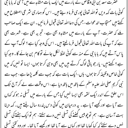
حضرت سعد بن ابی وقاص کے بارے میں ایک بات مشاہدے میں آ گئی کہ بابا جی
کوئی بات کہہ دیں تو اللہ تعالیٰ پوری فرما دیتے ہیں۔ اس کو ہماری شرعی اصطلاح میں
کہتے ہیں مستجاب الدعوات، جس کی دعا اللہ تعالیٰ قبول فرمائیں۔ ان سے ایک صاحب
ملے کہ حضرت، آپ کے بارے میں مشاہدہ بھی ہے، تجربہ بھی ہے، شہرت بھی
ہے کہ آپ کی بات اللہ تعالیٰ قبول فرما لیتے ہیں۔ اس کی وجہ کیا ہے؟ لوگ آپ کے
پاس آتے ہیں کہ بابا جی کے منہ سے کوئی لفظ نکل جائے تو کام بن جائے گا۔ وجہ کیا
ہے؟ کہتے ہیں، یار جو باقی لوگ کرتے ہیں میں بھی وہی کرتا ہوں، ایسا تو نہیں کہ میں
کوئی خاص وظیفہ کرتا ہوں، ہاں، ایک بات ہے کہ جب سے کلمہ پڑھا ہے، جب سے
نبی کریم صلی اللہ علیہ وسلم کے ہاتھ میں ہاتھ دیا ہے، اس وقت سے لے کر آج تک
اس حلق کے اندر ایک لقمہ بھی ایسا نہیں گیا جس کے بارے میں تسلی نہ ہو کہ کہاں
سے آیا ہے اور کیسے آیا ہے۔ یہ درمیان میں کوئی دس پندرہ سال بنتے ہیں۔ کہہ دینا
بہت آسان ہے، ہم تو چوبیس گھنٹے کی تسلی نہیں دے سکتے، ہم تو ایک ہفتے کی تسلی
نہیں دے سکتے کہ کیا کھایا تھا اور کہاں سے آیا تھا اور کیسے آیا تھا۔ اور وہ کتنی تسلی