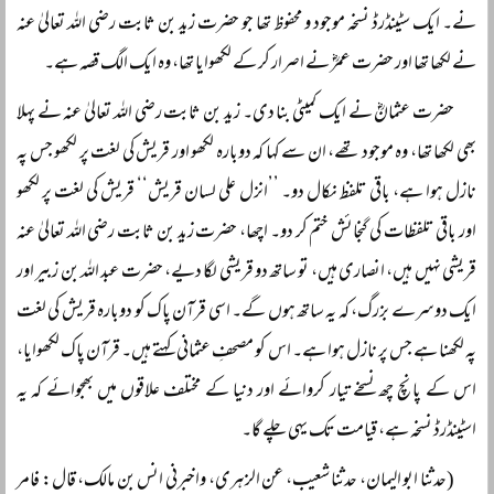
نے۔ ایک سٹینڈرڈ نسخہ موجود و محفوظ تھا جو حضرت زید بن ثابت رضی اللہ تعالیٰ عنہ
نے لکھا تھا اور حضرت عمرؓ نے اصرار کر کے لکھوایا تھا، وہ ایک الگ قصہ ہے۔
حضرت عثمانؓ نے ایک کمیٹی بنا دی۔ زید بن ثابت رضی اللہ تعالیٰ عنہ نے پہلا
بھی لکھا تھا، وہ موجود تھے، ان سے کہا کہ دوبارہ لکھو اور قریش کی لغت پر لکھو جس پہ
نازل ہوا ہے، باقی تلفظ نکال دو۔ ’’انزل علی لسان قریش‘‘ قریش کی لغت پر لکھو
اور باقی تلفظات کی گنجائش ختم کر دو۔ اچھا، حضرت زید بن ثابت رضی اللہ تعالیٰ عنہ
قریشی نہیں ہیں، انصاری ہیں، تو ساتھ دو قریشی لگا دیے، حضرت عبد اللہ بن زبیر اور
ایک دوسرے بزرگ، کہ یہ ساتھ ہوں گے۔ اسی قرآن پاک کو دوبارہ قریش کی لغت
پہ لکھنا ہے جس پر نازل ہوا ہے۔ اس کو مصحفِ عثمانی کہتے ہیں۔ قرآن پاک لکھوایا،
اس کے پانچ چھ نسخے تیار کروائے اور دنیا کے مختلف علاقوں میں بھجوائے کہ یہ
اسٹینڈرڈ نسخہ ہے، قیامت تک یہی چلے گا۔
(حدثنا ابو الیمان، حدثنا شعیب، عن الزہری، واخبرنی انس بن مالک، قال: فامر