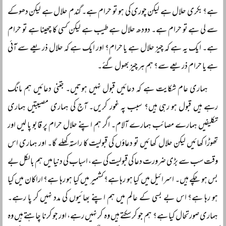
ہے؟ بکری حلال ہے لیکن چوری کی ہو تو حرام ہے۔ گندم حلال ہے لیکن دھوکے
سے لی ہے تو حرام ہے۔ دودھ حلال ہے طیب ہے لیکن کسی کا چھینا ہے تو حرام
ہے۔ ایک یہ ہے کہ چیز حلال ہے یا حرام؟ اور ایک ہے کہ حلال ذریعے سے آئی
ہے یا حرام ذریعے سے؟ ہم ہر چیز بھول گئے۔
ہماری عام شکایت ہے کہ دعائیں قبول نہیں ہوتیں۔ جتنی دعائیں ہم مانگ
رہے ہیں قبول ہو رہی ہیں؟ سبب پہ غور کریں۔ آج کی ہماری مصیبتیں ہماری
تکلیفیں ہمارے مصائب ہمارے آلام۔ اگر ہم اپنے حلال حرام پر قابو پا لیں اور
تھوڑا کھائیں لیکن حلال کھائیں تو دعاؤں کی قبولیت کا راستہ کھلے گا۔ اور ہماری اس
وقت سب سے بڑی ضرورت دعا کی قبولیت کی ہے، اسباب کی دنیا میں ہم بالکل بے
بس ہو چکے ہیں۔ اسرائیل میں کیا ہو رہا ہے؟ کشمیر میں کیا ہو رہا ہے؟ اراکان میں کیا
ہو رہا ہے؟ اس بے بسی کے عالم میں ہم اپنے بھائیوں کی مدد نہیں کر پا رہے۔
ہماری صورتحال کیا ہے؟ ہم جو کر سکتے ہیں وہ کر نہیں رہے، اور جو کرنا چاہتے ہیں وہ