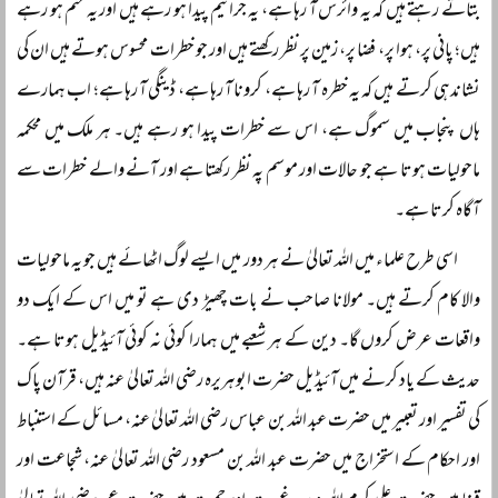
بتاتے رہتے ہیں کہ یہ وائرس آ رہا ہے، یہ جراثیم پیدا ہو رہے ہیں اور یہ ختم ہو رہے
ہیں؛ پانی پر، ہوا پر، فضا پر، زمین پر نظر رکھتے ہیں اور جو خطرات محسوس ہوتے ہیں ان کی
نشاندہی کرتے ہیں کہ یہ خطرہ آ رہا ہے، کرونا آ رہا ہے، ڈینگی آ رہا ہے؛ اب ہمارے
ہاں پنجاب میں سموگ ہے، اس سے خطرات پیدا ہو رہے ہیں۔ ہر ملک میں محکمہ
ماحولیات ہوتا ہے جو حالات اور موسم پہ نظر رکھتا ہے اور آنے والے خطرات سے
آگاہ کرتا ہے۔
اسی طرح علماء میں اللہ تعالیٰ نے ہر دور میں ایسے لوگ اٹھائے ہیں جو یہ ماحولیات
والا کام کرتے ہیں۔ مولانا صاحب نے بات چھیڑ دی ہے تو میں اس کے ایک دو
واقعات عرض کروں گا۔ دین کے ہر شعبے میں ہمارا کوئی نہ کوئی آئیڈیل ہوتا ہے۔
حدیث کے یاد کرنے میں آئیڈیل حضرت ابوہریرہ رضی اللہ تعالیٰ عنہ ہیں، قرآن پاک
کی تفسیر اور تعبیر میں حضرت عبد اللہ بن عباس رضی اللہ تعالیٰ عنہ، مسائل کے استنباط
اور احکام کے استخراج میں حضرت عبد اللہ بن مسعود رضی اللہ تعالیٰ عنہ، شجاعت اور