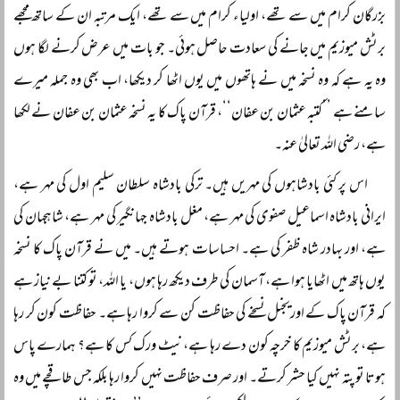
بزرگان کرام میں سے تھے، اولیاء کرام میں سے تھے، ایک مرتبہ ان کے ساتھ مجھے
برٹش میوزیم میں جانے کی سعادت حاصل ہوئی۔ جو بات میں عرض کرنے لگا ہوں
وہ یہ ہے کہ وہ نسخہ میں نے ہاتھوں میں یوں اٹھا کر دیکھا، اب بھی وہ جملہ میرے
سامنے ہے ’’کتبہ عثمان بن عفان‘‘، قرآن پاک کا یہ نسخہ عثمان بن عفان نے لکھا
ہے، رضی اللہ تعالیٰ عنہ۔
اس پر کئی بادشاہوں کی مہریں ہیں۔ ترکی بادشاہ سلطان سلیم اول کی مہر ہے،
ایرانی بادشاہ اسماعیل صفوی کی مہر ہے، مغل بادشاہ جہانگیر کی مہر ہے، شاہجہان کی
ہے، اور بہادر شاہ ظفر کی ہے۔ احساسات ہوتے ہیں۔ میں نے قرآن پاک کا نسخہ
یوں ہاتھ میں اٹھایا ہوا ہے، آسمان کی طرف دیکھ رہا ہوں، یا اللہ، تو کتنا بے نیاز ہے
کہ قرآن پاک کے اوریجنل نسخے کی حفاظت کن سے کروا رہا ہے۔ حفاظت کون کر رہا
ہے، برٹش میوزیم کا خرچہ کون دے رہا ہے، نیٹ ورک کس کا ہے؟ ہمارے پاس
ہوتا تو پتہ نہیں کیا حشر کرتے۔ اور صرف حفاظت نہیں کروا رہا بلکہ جس طاقچے میں وہ