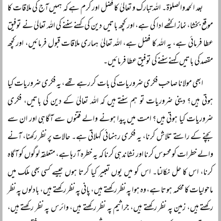
بعد الحمد والصلوٰۃ۔ اللہ تبارک و تعالیٰ کا فضل اور کرم ہے کہ ہمیں آج کی ملاقات کا
موقع بخشا، نماز اکٹھے ادا کی ہے، اور کچھ باتیں دین کی کہنے سننے کی اللہ تعالیٰ نے توفیق
عطا فرمائی ہے، یہ اللہ کا فضل ہے، اللہ تعالیٰ ہماری ملاقات قبول فرمائیں، اور کچھ
مقصد کی باتیں کہنے سننے کی توفیق عطا فرمائیں۔
ابھی مولانا صاحب فکری ضروریات کی بات کر رہے تھے، یہ فکری ضروریات کیا
ہوتی ہیں؟ دینی ضروریات تو ہم سنتے ہیں کہ اللہ تعالیٰ کے دین کی باتیں، فکری
ضروریات کیا ہوتی ہیں؟ امت میں پیدا ہونے والے فتنوں سے آگاہی اور ان سے
بچنے کے راستے تلاش کرنا، یہ فکری رہنمائی کہلاتی ہے۔ حالات پر نظر رکھنا، آنے
والے خطرات کو محسوس کرنا اور نشاندہی کرنا کہ یہ خطرہ آ رہا ہے، متعلقہ لوگوں کو آگاہ
کرنا، اس کا حل نکالنا۔ اس کو میں یوں تعبیر کیا کرتا ہوں جیسے کسی بھی ملک میں
ماحولیات کا محکمہ ہوتا ہے، وہ ہوا پہ نظر رکھتے ہیں، پانی پہ نظر رکھتے ہیں، بادلوں پہ نظر
رکھتے ہیں، زمین پہ نظر رکھتے ہیں، جراثیم پہ نظر رکھتے ہیں، وائرس پہ نظر رکھتے ہیں،